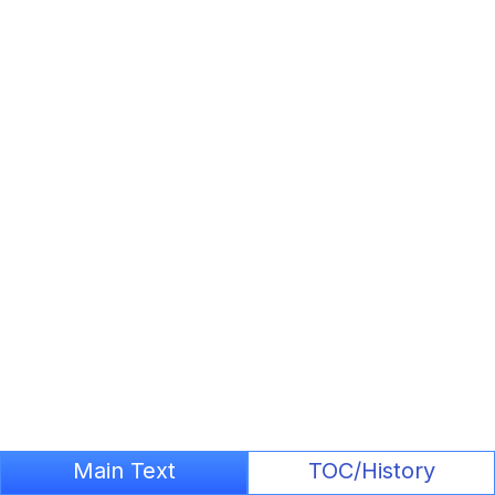
Main Text
TOC/History