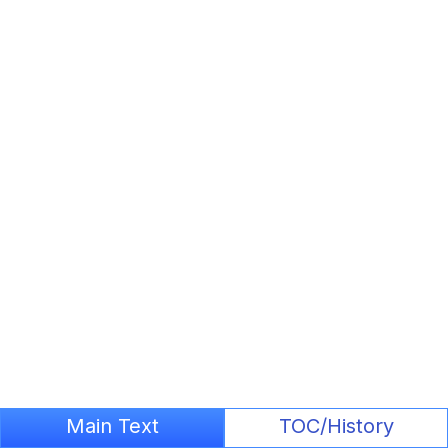
Main Text
TOC/History