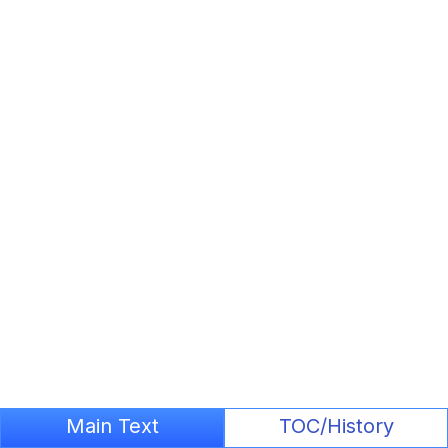
Main Text
TOC/History