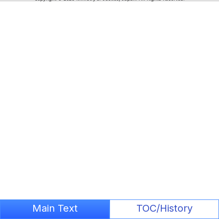
Main Text
TOC/History