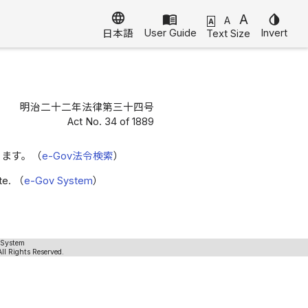
language
menu_book
A
invert_colors
A
A
User Guide
Invert
Text Size
日本語
明治二十二年法律第三十四号
Act No. 34 of 1889
きます。（
e-Gov法令検索
）
ite. （
e-Gov System
）
 System
ll Rights Reserved.