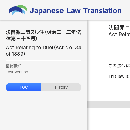
決闘罪
決闘罪ニ関スル件（明治二十二年法
Act Rela
律第三十四号）
Act Relating to Duel（Act No. 34
of 1889）
この法令は
最終更新：
Last Version：
This law is
TOC
History