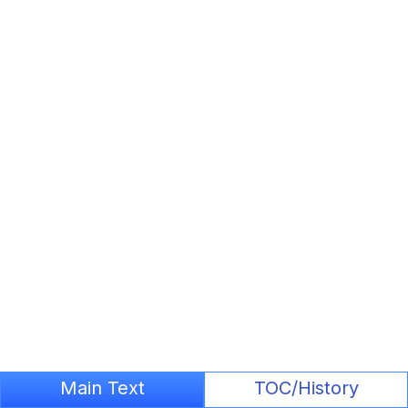
Main Text
TOC/History