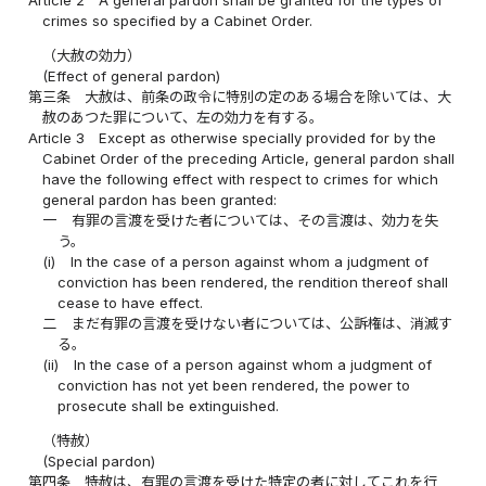
crimes so specified by a Cabinet Order.
（大赦の効力）
(Effect of general pardon)
第三条
大赦は、前条の政令に特別の定のある場合を除いては、大
赦のあつた罪について、左の効力を有する。
Article 3
Except as otherwise specially provided for by the
Cabinet Order of the preceding Article, general pardon shall
have the following effect with respect to crimes for which
general pardon has been granted:
一
有罪の言渡を受けた者については、その言渡は、効力を失
う。
(i)
In the case of a person against whom a judgment of
conviction has been rendered, the rendition thereof shall
cease to have effect.
二
まだ有罪の言渡を受けない者については、公訴権は、消滅す
る。
(ii)
In the case of a person against whom a judgment of
conviction has not yet been rendered, the power to
prosecute shall be extinguished.
（特赦）
(Special pardon)
第四条
特赦は、有罪の言渡を受けた特定の者に対してこれを行