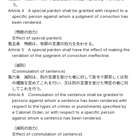
う。
Article 4
A special pardon shall be granted with respect to a
specific person against whom a judgment of conviction has
been rendered.
（特赦の効力）
(Effect of special pardon)
第五条
特赦は、有罪の言渡の効力を失わせる。
Article 5
A special pardon shall have the effect of making the
rendition of the judgment of conviction ineffective.
（減刑）
(Commutation of sentence)
第六条
減刑は、刑の言渡を受けた者に対して政令で罪若しくは刑
の種類を定めてこれを行い、又は刑の言渡を受けた特定の者に対
してこれを行う。
Article 6
Commutation of the sentence shall be granted to
persons against whom a sentence has been rendered with
respect to the types of crimes or punishments specified by
a Cabinet Order, or with respect to a specific person
against whom a sentence has been rendered.
（減刑の効力）
(Effect of commutation of sentence)