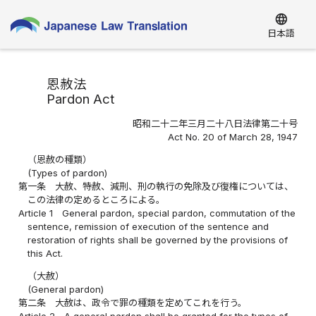
language
日本語
恩赦法
Pardon Act
昭和二十二年三月二十八日法律第二十号
Act No. 20 of March 28, 1947
（恩赦の種類）
(Types of pardon)
第一条
大赦、特赦、減刑、刑の執行の免除及び復権については、
この法律の定めるところによる。
Article 1
General pardon, special pardon, commutation of the
sentence, remission of execution of the sentence and
restoration of rights shall be governed by the provisions of
this Act.
（大赦）
(General pardon)
第二条
大赦は、政令で罪の種類を定めてこれを行う。
Article 2
A general pardon shall be granted for the types of