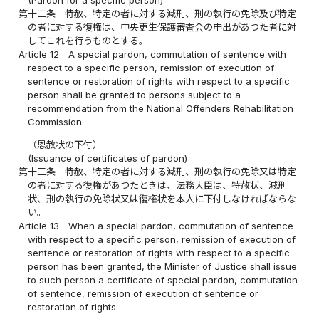
(Pardon for a specific person)
第十二条
特赦、特定の者に対する減刑、刑の執行の免除及び特定
の者に対する復権は、中央更生保護審査会の申出があつた者に対
してこれを行うものとする。
Article 12
A special pardon, commutation of sentence with
respect to a specific person, remission of execution of
sentence or restoration of rights with respect to a specific
person shall be granted to persons subject to a
recommendation from the National Offenders Rehabilitation
Commission.
（恩赦状の下付）
(Issuance of certificates of pardon)
第十三条
特赦、特定の者に対する減刑、刑の執行の免除又は特定
の者に対する復権があつたときは、法務大臣は、特赦状、減刑
状、刑の執行の免除状又は復権状を本人に下付しなければならな
い。
Article 13
When a special pardon, commutation of sentence
with respect to a specific person, remission of execution of
sentence or restoration of rights with respect to a specific
person has been granted, the Minister of Justice shall issue
to such person a certificate of special pardon, commutation
of sentence, remission of execution of sentence or
restoration of rights.