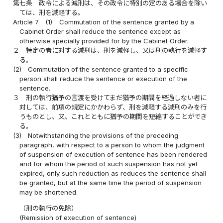
第七条
政令による減刑は、その政令に特別の定のある場合を除い
ては、刑を減軽する。
Article 7
(1)
Commutation of the sentence granted by a
Cabinet Order shall reduce the sentence except as
otherwise specially provided for by the Cabinet Order.
２
特定の者に対する減刑は、刑を減軽し、又は刑の執行を減軽す
る。
(2)
Commutation of the sentence granted to a specific
person shall reduce the sentence or execution of the
sentence.
３
刑の執行猶予の言渡を受けてまだ猶予の期間を経過しない者に
対しては、前項の規定にかかわらず、刑を減軽する減刑のみを行
うものとし、又、これとともに猶予の期間を短縮することができ
る。
(3)
Notwithstanding the provisions of the preceding
paragraph, with respect to a person to whom the judgment
of suspension of execution of sentence has been rendered
and for whom the period of such suspension has not yet
expired, only such reduction as reduces the sentence shall
be granted, but at the same time the period of suspension
may be shortened.
（刑の執行の免除）
(Remission of execution of sentence)