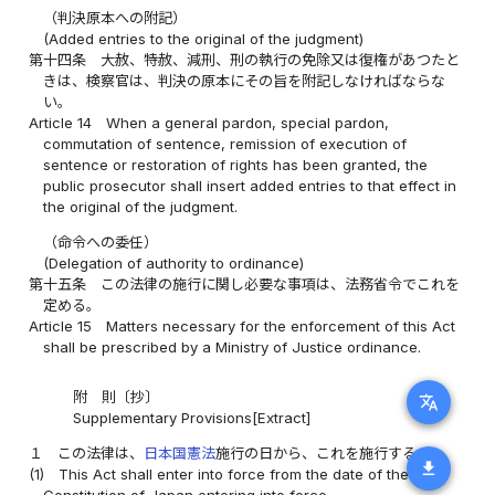
（判決原本への附記）
(Added entries to the original of the judgment)
第十四条
大赦、特赦、減刑、刑の執行の免除又は復権があつたと
きは、検察官は、判決の原本にその旨を附記しなければならな
い。
Article 14
When a general pardon, special pardon,
commutation of sentence, remission of execution of
sentence or restoration of rights has been granted, the
public prosecutor shall insert added entries to that effect in
the original of the judgment.
（命令への委任）
(Delegation of authority to ordinance)
第十五条
この法律の施行に関し必要な事項は、法務省令でこれを
定める。
Article 15
Matters necessary for the enforcement of this Act
shall be prescribed by a Ministry of Justice ordinance.
附 則〔抄〕
translate
Supplementary Provisions[Extract]
１
この法律は、
日本国憲法
施行の日から、これを施行する。
download
(1)
This Act shall enter into force from the date of the