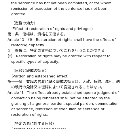
the sentence has not yet been completed, or for whom
remission of execution of the sentence has not been
granted.
（復権の効力）
(Effect of restoration of rights and privileges)
第十条
復権は、資格を回復する。
Article 10
(1)
Restoration of rights shall have the effect of
restoring capacity.
２
復権は、特定の資格についてこれを行うことができる。
(2)
Restoration of rights may be granted with respect to
specific types of capacity.
（恩赦と既成の効果）
(Pardon and established effect)
第十一条
有罪の言渡に基く既成の効果は、大赦、特赦、減刑、刑
の執行の免除又は復権によつて変更されることはない。
Article 11
The effect already established upon a judgment of
conviction being rendered shall not be affected by the
granting of a general pardon, special pardon, commutation
of sentence, remission of execution of sentence or
restoration of rights.
（特定の者に対する恩赦）