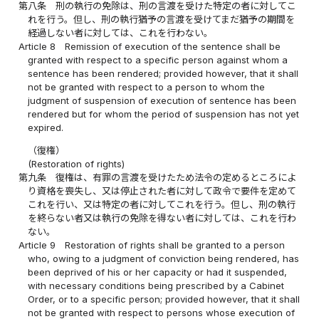
第八条
刑の執行の免除は、刑の言渡を受けた特定の者に対してこ
れを行う。但し、刑の執行猶予の言渡を受けてまだ猶予の期間を
経過しない者に対しては、これを行わない。
Article 8
Remission of execution of the sentence shall be
granted with respect to a specific person against whom a
sentence has been rendered; provided however, that it shall
not be granted with respect to a person to whom the
judgment of suspension of execution of sentence has been
rendered but for whom the period of suspension has not yet
expired.
（復権）
(Restoration of rights)
第九条
復権は、有罪の言渡を受けたため法令の定めるところによ
り資格を喪失し、又は停止された者に対して政令で要件を定めて
これを行い、又は特定の者に対してこれを行う。但し、刑の執行
を終らない者又は執行の免除を得ない者に対しては、これを行わ
ない。
Article 9
Restoration of rights shall be granted to a person
who, owing to a judgment of conviction being rendered, has
been deprived of his or her capacity or had it suspended,
with necessary conditions being prescribed by a Cabinet
Order, or to a specific person; provided however, that it shall
not be granted with respect to persons whose execution of