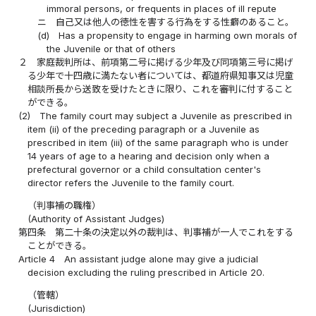
immoral persons, or frequents in places of ill repute
ニ
自己又は他人の徳性を害する行為をする性癖のあること。
(d)
Has a propensity to engage in harming own morals of
the Juvenile or that of others
２
家庭裁判所は、前項第二号に掲げる少年及び同項第三号に掲げ
る少年で十四歳に満たない者については、都道府県知事又は児童
相談所長から送致を受けたときに限り、これを審判に付すること
ができる。
(2)
The family court may subject a Juvenile as prescribed in
item (ii) of the preceding paragraph or a Juvenile as
prescribed in item (iii) of the same paragraph who is under
14 years of age to a hearing and decision only when a
prefectural governor or a child consultation center's
director refers the Juvenile to the family court.
（判事補の職権）
(Authority of Assistant Judges)
第四条
第二十条の決定以外の裁判は、判事補が一人でこれをする
ことができる。
Article 4
An assistant judge alone may give a judicial
decision excluding the ruling prescribed in Article 20.
（管轄）
(Jurisdiction)