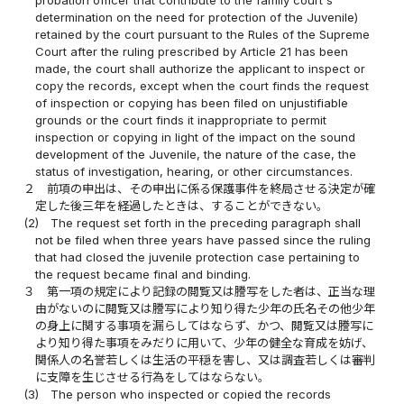
determination on the need for protection of the Juvenile)
retained by the court pursuant to the Rules of the Supreme
Court after the ruling prescribed by Article 21 has been
made, the court shall authorize the applicant to inspect or
copy the records, except when the court finds the request
of inspection or copying has been filed on unjustifiable
grounds or the court finds it inappropriate to permit
inspection or copying in light of the impact on the sound
development of the Juvenile, the nature of the case, the
status of investigation, hearing, or other circumstances.
２
前項の申出は、その申出に係る保護事件を終局させる決定が確
定した後三年を経過したときは、することができない。
(2)
The request set forth in the preceding paragraph shall
not be filed when three years have passed since the ruling
that had closed the juvenile protection case pertaining to
the request became final and binding.
３
第一項の規定により記録の閲覧又は謄写をした者は、正当な理
由がないのに閲覧又は謄写により知り得た少年の氏名その他少年
の身上に関する事項を漏らしてはならず、かつ、閲覧又は謄写に
より知り得た事項をみだりに用いて、少年の健全な育成を妨げ、
関係人の名誉若しくは生活の平穏を害し、又は調査若しくは審判
に支障を生じさせる行為をしてはならない。
(3)
The person who inspected or copied the records