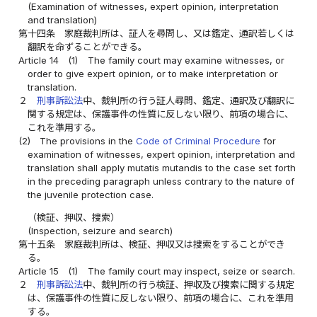
(Examination of witnesses, expert opinion, interpretation
and translation)
第十四条
家庭裁判所は、証人を尋問し、又は鑑定、通訳若しくは
翻訳を命ずることができる。
Article 14
(1)
The family court may examine witnesses, or
order to give expert opinion, or to make interpretation or
translation.
２
刑事訴訟法
中、裁判所の行う証人尋問、鑑定、通訳及び翻訳に
関する規定は、保護事件の性質に反しない限り、前項の場合に、
これを準用する。
(2)
The provisions in the
Code of Criminal Procedure
for
examination of witnesses, expert opinion, interpretation and
translation shall apply mutatis mutandis to the case set forth
in the preceding paragraph unless contrary to the nature of
the juvenile protection case.
（検証、押収、捜索）
(Inspection, seizure and search)
第十五条
家庭裁判所は、検証、押収又は捜索をすることができ
る。
Article 15
(1)
The family court may inspect, seize or search.
２
刑事訴訟法
中、裁判所の行う検証、押収及び捜索に関する規定
は、保護事件の性質に反しない限り、前項の場合に、これを準用
する。