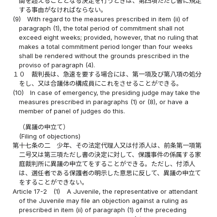
間を超えることとなる決定を行うときは、第四項ただし書に規定
する事由がなければならない。
(9)
With regard to the measures prescribed in item (ii) of
paragraph (1), the total period of commitment shall not
exceed eight weeks; provided, however, that no ruling that
makes a total commitment period longer than four weeks
shall be rendered without the grounds prescribed in the
proviso of paragraph (4).
１０
裁判長は、急速を要する場合には、第一項及び第八項の処分
をし、又は合議体の構成員にこれをさせることができる。
(10)
In case of emergency, the presiding judge may take the
measures prescribed in paragraphs (1) or (8), or have a
member of panel of judges do this.
（異議の申立て）
(Filing of objections)
第十七条の二
少年、その法定代理人又は付添人は、前条第一項第
二号又は第三項ただし書の決定に対して、保護事件の係属する家
庭裁判所に異議の申立てをすることができる。ただし、付添人
は、選任者である保護者の明示した意思に反して、異議の申立て
をすることができない。
Article 17-2
(1)
A Juvenile, the representative or attendant
of the Juvenile may file an objection against a ruling as
prescribed in item (ii) of paragraph (1) of the preceding