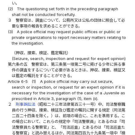
い。
(2)
The questioning set forth in the preceding paragraph
shall not be conducted forcefully.
３
警察官は、調査について、公務所又は公私の団体に照会して必
要な事項の報告を求めることができる。
(3)
A police official may request public offices or public or
private organizations to report necessary matters relating to
the investigation.
（押収、捜索、検証、鑑定嘱託）
(Seizure, search, inspection and request for expert opinion)
第六条の五
警察官は、第三条第一項第二号に掲げる少年に係る事
件の調査をするについて必要があるときは、押収、捜索、検証又
は鑑定の嘱託をすることができる。
Article 6-5
(1)
A police official may carry out seizure,
search or inspection, or request for an expert opinion if it is
necessary for the investigation of the case of a Juvenile as
prescribed in Article 3, paragraph (1), item (ii).
２
刑事訴訟法
（昭和二十三年法律第百三十一号）中、司法警察職
員の行う押収、捜索、検証及び鑑定の嘱託に関する規定（同法第
二百二十四条を除く。）は、前項の場合に、これを準用する。こ
の場合において、これらの規定中「司法警察員」とあるのは「司
法警察員たる警察官」と、「司法巡査」とあるのは「司法巡査た
る警察官」と読み替えるほか、同法第四百九十九条第一項中「検