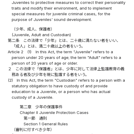
Juveniles to protective measures to correct their personality
traits and modify their environment, and to implement
special measures for juvenile criminal cases, for the
purpose of Juveniles' sound development.
（少年、成人、保護者）
(Juvenile, Adult and Custodian)
第二条
この法律で「少年」とは、二十歳に満たない者をいい、
「成人」とは、満二十歳以上の者をいう。
Article 2
(1)
In this Act, the term "Juvenile" refers to a
person under 20 years of age; the term "Adult" refers to a
person of 20 years of age or older.
２
この法律で「保護者」とは、少年に対して法律上監護教育の義
務ある者及び少年を現に監護する者をいう。
(2)
In this Act, the term "Custodian" refers to a person with a
statutory obligation to have custody of and provide
education to a Juvenile, or a person who has actual
custody of a Juvenile.
第二章 少年の保護事件
Chapter II Juvenile Protection Cases
第一節 通則
Section 1 General Rules
（審判に付すべき少年）