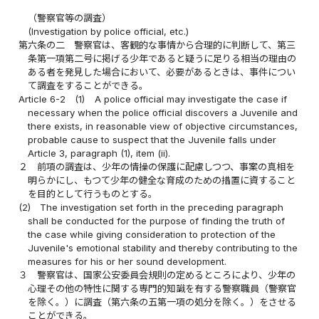
（警察官等の調査）
(Investigation by police official, etc.)
第六条の二
警察官は、客観的な事情から合理的に判断して、第三
条第一項第二号に掲げる少年であると疑うに足りる相当の理由の
ある者を発見した場合において、必要があるときは、事件につい
て調査をすることができる。
Article 6-2
(1)
A police official may investigate the case if
necessary when the police official discovers a Juvenile and
there exists, in reasonable view of objective circumstances,
probable cause to suspect that the Juvenile falls under
Article 3, paragraph (1), item (ii).
２
前項の調査は、少年の情操の保護に配慮しつつ、事案の真相を
明らかにし、もつて少年の健全な育成のための措置に資すること
を目的として行うものとする。
(2)
The investigation set forth in the preceding paragraph
shall be conducted for the purpose of finding the truth of
the case while giving consideration to protection of the
Juvenile's emotional stability and thereby contributing to the
measures for his or her sound development.
３
警察官は、国家公安委員会規則の定めるところにより、少年の
心理その他の特性に関する専門的知識を有する警察職員（警察官
を除く。）に調査（第六条の五第一項の処分を除く。）をさせる
ことができる。