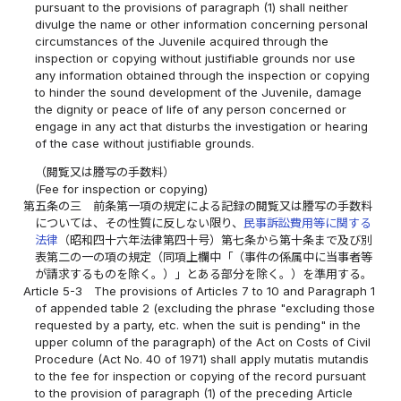
pursuant to the provisions of paragraph (1) shall neither
divulge the name or other information concerning personal
circumstances of the Juvenile acquired through the
inspection or copying without justifiable grounds nor use
any information obtained through the inspection or copying
to hinder the sound development of the Juvenile, damage
the dignity or peace of life of any person concerned or
engage in any act that disturbs the investigation or hearing
of the case without justifiable grounds.
（閲覧又は謄写の手数料）
(Fee for inspection or copying)
第五条の三
前条第一項の規定による記録の閲覧又は謄写の手数料
については、その性質に反しない限り、
民事訴訟費用等に関する
法律
（昭和四十六年法律第四十号）第七条から第十条まで及び別
表第二の一の項の規定（同項上欄中「（事件の係属中に当事者等
が請求するものを除く。）」とある部分を除く。）を準用する。
Article 5-3
The provisions of Articles 7 to 10 and Paragraph 1
of appended table 2 (excluding the phrase "excluding those
requested by a party, etc. when the suit is pending" in the
upper column of the paragraph) of the Act on Costs of Civil
Procedure (Act No. 40 of 1971) shall apply mutatis mutandis
to the fee for inspection or copying of the record pursuant
to the provision of paragraph (1) of the preceding Article