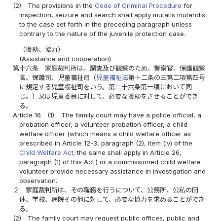
(2)
The provisions in the
Code of Criminal Procedure
for
inspection, seizure and search shall apply mutatis mutandis
to the case set forth in the preceding paragraph unless
contrary to the nature of the juvenile protection case.
（援助、協力）
(Assistance and cooperation)
第十六条
家庭裁判所は、調査及び観察のため、警察官、保護観察
官、保護司、児童福祉司（
児童福祉法
第十二条の三第二項第四号
に規定する児童福祉司をいう。第二十六条第一項において同
じ。）又は児童委員に対して、必要な援助をさせることができ
る。
Article 16
(1)
The family court may have a police official, a
probation officer, a volunteer probation officer, a child
welfare officer (which means a child welfare officer as
prescribed in Article 12-3, paragraph (2), item (iv) of the
Child Welfare Act
; the same shall apply in Article 26,
paragraph (1) of this Act.) or a commissioned child welfare
volunteer provide necessary assistance in investigation and
observation.
２
家庭裁判所は、その職務を行うについて、公務所、公私の団
体、学校、病院その他に対して、必要な協力を求めることができ
る。
(2)
The family court may request public offices, public and