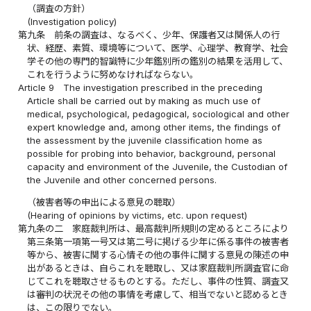
（調査の方針）
(Investigation policy)
第九条
前条の調査は、なるべく、少年、保護者又は関係人の行
状、経歴、素質、環境等について、医学、心理学、教育学、社会
学その他の専門的智識特に少年鑑別所の鑑別の結果を活用して、
これを行うように努めなければならない。
Article 9
The investigation prescribed in the preceding
Article shall be carried out by making as much use of
medical, psychological, pedagogical, sociological and other
expert knowledge and, among other items, the findings of
the assessment by the juvenile classification home as
possible for probing into behavior, background, personal
capacity and environment of the Juvenile, the Custodian of
the Juvenile and other concerned persons.
（被害者等の申出による意見の聴取）
(Hearing of opinions by victims, etc. upon request)
第九条の二
家庭裁判所は、最高裁判所規則の定めるところにより
第三条第一項第一号又は第二号に掲げる少年に係る事件の被害者
等から、被害に関する心情その他の事件に関する意見の陳述の申
出があるときは、自らこれを聴取し、又は家庭裁判所調査官に命
じてこれを聴取させるものとする。ただし、事件の性質、調査又
は審判の状況その他の事情を考慮して、相当でないと認めるとき
は、この限りでない。