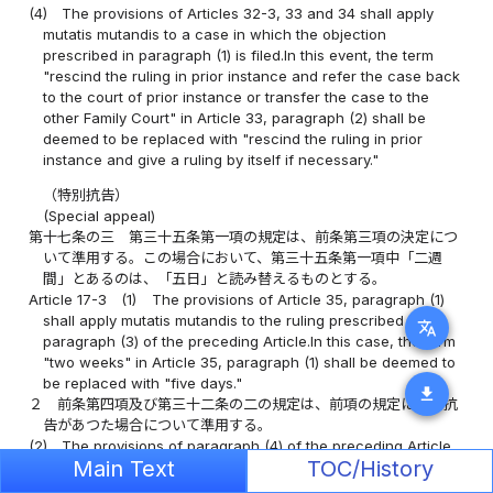
(4)
The provisions of Articles 32-3, 33 and 34 shall apply
mutatis mutandis to a case in which the objection
prescribed in paragraph (1) is filed.In this event, the term
"rescind the ruling in prior instance and refer the case back
to the court of prior instance or transfer the case to the
other Family Court" in Article 33, paragraph (2) shall be
deemed to be replaced with "rescind the ruling in prior
instance and give a ruling by itself if necessary."
（特別抗告）
(Special appeal)
第十七条の三
第三十五条第一項の規定は、前条第三項の決定につ
いて準用する。この場合において、第三十五条第一項中「二週
間」とあるのは、「五日」と読み替えるものとする。
Article 17-3
(1)
The provisions of Article 35, paragraph (1)
shall apply mutatis mutandis to the ruling prescribed in
translate
paragraph (3) of the preceding Article.In this case, the term
"two weeks" in Article 35, paragraph (1) shall be deemed to
be replaced with "five days."
download
２
前条第四項及び第三十二条の二の規定は、前項の規定による抗
告があつた場合について準用する。
(2)
The provisions of paragraph (4) of the preceding Article
Main Text
TOC/History
and Article 32-2 shall apply mutatis mutandis in the case
where an appeal is filed pursuant to the provisions of the