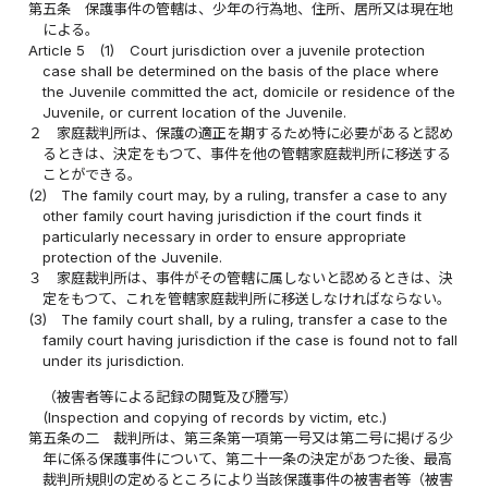
第五条
保護事件の管轄は、少年の行為地、住所、居所又は現在地
による。
Article 5
(1)
Court jurisdiction over a juvenile protection
case shall be determined on the basis of the place where
the Juvenile committed the act, domicile or residence of the
Juvenile, or current location of the Juvenile.
２
家庭裁判所は、保護の適正を期するため特に必要があると認め
るときは、決定をもつて、事件を他の管轄家庭裁判所に移送する
ことができる。
(2)
The family court may, by a ruling, transfer a case to any
other family court having jurisdiction if the court finds it
particularly necessary in order to ensure appropriate
protection of the Juvenile.
３
家庭裁判所は、事件がその管轄に属しないと認めるときは、決
定をもつて、これを管轄家庭裁判所に移送しなければならない。
(3)
The family court shall, by a ruling, transfer a case to the
family court having jurisdiction if the case is found not to fall
under its jurisdiction.
（被害者等による記録の閲覧及び謄写）
(Inspection and copying of records by victim, etc.)
第五条の二
裁判所は、第三条第一項第一号又は第二号に掲げる少
年に係る保護事件について、第二十一条の決定があつた後、最高
裁判所規則の定めるところにより当該保護事件の被害者等（被害