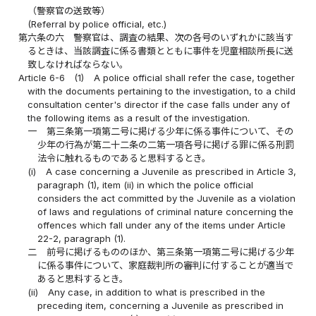
（警察官の送致等）
(Referral by police official, etc.)
第六条の六
警察官は、調査の結果、次の各号のいずれかに該当す
るときは、当該調査に係る書類とともに事件を児童相談所長に送
致しなければならない。
Article 6-6
(1)
A police official shall refer the case, together
with the documents pertaining to the investigation, to a child
consultation center's director if the case falls under any of
the following items as a result of the investigation.
一
第三条第一項第二号に掲げる少年に係る事件について、その
少年の行為が第二十二条の二第一項各号に掲げる罪に係る刑罰
法令に触れるものであると思料するとき。
(i)
A case concerning a Juvenile as prescribed in Article 3,
paragraph (1), item (ii) in which the police official
considers the act committed by the Juvenile as a violation
of laws and regulations of criminal nature concerning the
offences which fall under any of the items under Article
22-2, paragraph (1).
二
前号に掲げるもののほか、第三条第一項第二号に掲げる少年
に係る事件について、家庭裁判所の審判に付することが適当で
あると思料するとき。
(ii)
Any case, in addition to what is prescribed in the
preceding item, concerning a Juvenile as prescribed in