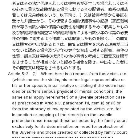
者又はその法定代理人若しくは被害者が死亡した場合若しくはそ
の心身に重大な故障がある場合におけるその配偶者、直系の親族
若しくは兄弟姉妹をいう。以下同じ。）又は被害者等から委託を
受けた弁護士から、その保管する当該保護事件の記録（家庭裁判
所が専ら当該少年の保護の必要性を判断するために収集したもの
及び家庭裁判所調査官が家庭裁判所による当該少年の保護の必要
性の判断に資するよう作成し又は収集したものを除く。）の閲覧
又は謄写の申出があるときは、閲覧又は謄写を求める理由が正当
でないと認める場合及び少年の健全な育成に対する影響、事件の
性質、調査又は審判の状況その他の事情を考慮して閲覧又は謄写
をさせることが相当でないと認める場合を除き、申出をした者に
その閲覧又は謄写をさせるものとする。
Article 5-2
(1)
When there is a request from the victim, etc.
(which means the victim, his or her legal representative or
his or her spouse, lineal relative or sibling if the victim has
died or suffers serious physical or mental conditions; the
same shall apply hereinafter) of a juvenile protection case
as prescribed in Article 3, paragraph (1), item (i) or (ii) or
from the attorney at law appointed by the victim, etc. for
inspection or copying of the records on the juvenile
protection case (except those collected by the family court
exclusively for its determination on need for protection of
the Juvenile and those created or collected by family court
probation officer that contribute to the family court's