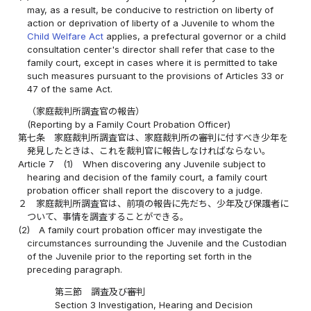
may, as a result, be conducive to restriction on liberty of
action or deprivation of liberty of a Juvenile to whom the
Child Welfare Act
applies, a prefectural governor or a child
consultation center's director shall refer that case to the
family court, except in cases where it is permitted to take
such measures pursuant to the provisions of Articles 33 or
47 of the same Act.
（家庭裁判所調査官の報告）
(Reporting by a Family Court Probation Officer)
第七条
家庭裁判所調査官は、家庭裁判所の審判に付すべき少年を
発見したときは、これを裁判官に報告しなければならない。
Article 7
(1)
When discovering any Juvenile subject to
hearing and decision of the family court, a family court
probation officer shall report the discovery to a judge.
２
家庭裁判所調査官は、前項の報告に先だち、少年及び保護者に
ついて、事情を調査することができる。
(2)
A family court probation officer may investigate the
circumstances surrounding the Juvenile and the Custodian
of the Juvenile prior to the reporting set forth in the
preceding paragraph.
第三節 調査及び審判
Section 3 Investigation, Hearing and Decision