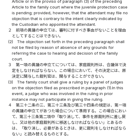
Article or in the proviso of paragraph (3) of the preceding
Article to the family court where the juvenile protection case
is pending; provided, however, that the attendant may file no
objection that is contrary to the intent clearly indicated by
the Custodian who appointed the attendant.
２
前項の異議の申立ては、審判に付すべき事由がないことを理由
としてすることはできない。
(2)
The objection set forth in the preceding paragraph shall
not be filed by reason of absence of any grounds for
referring the case to hearing and decision of the family
court.
３
第一項の異議の申立てについては、家庭裁判所は、合議体で決
定をしなければならない。この場合において、その決定には、原
決定に関与した裁判官は、関与することができない。
(3)
The family court shall give a ruling by a panel of judges
on the objection filed as prescribed in paragraph (1).In this
event, a judge who was involved in the ruling in prior
instance may not participate in giving the ruling.
４
第三十二条の三、第三十三条及び第三十四条の規定は、第一項
の異議の申立てがあつた場合について準用する。この場合におい
て、第三十三条第二項中「取り消して、事件を原裁判所に差し戻
し、又は他の家庭裁判所に移送しなければならない」とあるの
は、「取り消し、必要があるときは、更に裁判をしなければなら
ない」と読み替えるものとする。