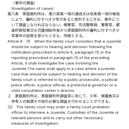
（事件の調査）
(Investigation of cases)
第八条
家庭裁判所は、第六条第一項の通告又は前条第一項の報告
により、審判に付すべき少年があると思料するときは、事件につ
いて調査しなければならない。検察官、司法警察員、警察官、都
道府県知事又は児童相談所長から家庭裁判所の審判に付すべき少
年事件の送致を受けたときも、同様とする。
Article 8
(1)
When the family court considers that a Juvenile
should be subject to hearing and decision following the
notification prescribed in Article 6, paragraph (1) or the
reporting prescribed in paragraph (1) of the preceding
Article, it shall investigate the case involving the
Juvenile.The same shall apply in a case where a juvenile
case that should be subject to hearing and decision of the
family court is referred to by a public prosecutor, a judicial
police officer, a police official, a prefectural governor or a
child consultation center's director.
２
家庭裁判所は、家庭裁判所調査官に命じて、少年、保護者又は
参考人の取調その他の必要な調査を行わせることができる。
(2)
The family court may order a family court probation
officer to interview a Juvenile, Custodian of the Juvenile or
relevant persons and to carry out other necessary
measures of investigation.