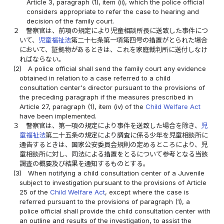
Article 3, paragraph (1), item (ii), which the police official
considers appropriate to refer the case to hearing and
decision of the family court.
２
警察官は、前項の規定により児童相談所長に送致した事件につ
いて、
児童福祉法
第二十七条第一項第四号の措置がとられた場合
において、証拠物があるときは、これを家庭裁判所に送付しなけ
ればならない。
(2)
A police official shall send the family court any evidence
obtained in relation to a case referred to a child
consultation center's director pursuant to the provisions of
the preceding paragraph if the measures prescribed in
Article 27, paragraph (1), item (iv) of the
Child Welfare Act
have been implemented.
３
警察官は、第一項の規定により事件を送致した場合を除き、
児
童福祉法
第二十五条の規定により調査に係る少年を児童相談所に
通告するときは、国家公安委員会規則の定めるところにより、児
童相談所に対し、同法による措置をとるについて参考となる当該
調査の概要及び結果を通知するものとする。
(3)
When notifying a child consultation center of a Juvenile
subject to investigation pursuant to the provisions of Article
25 of the
Child Welfare Act
, except where the case is
referred pursuant to the provisions of paragraph (1), a
police official shall provide the child consultation center with
an outline and results of the investigation, to assist the