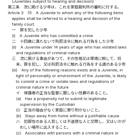
(Juveniles subject to hearing and decision)
第三条
次に掲げる少年は、これを家庭裁判所の審判に付する。
Article 3
(1)
A Juvenile to whom any of the following items
applies shall be referred to a hearing and decision of the
family court.
一
罪を犯した少年
(i)
A Juvenile who has committed a crime
二
十四歳に満たないで刑罰法令に触れる行為をした少年
(ii)
A Juvenile under 14 years of age who has violated laws
and regulations of criminal nature
三
次に掲げる事由があつて、その性格又は環境に照して、将
来、罪を犯し、又は刑罰法令に触れる行為をする虞のある少年
(iii)
Any of the following reasons exists and a Juvenile, in
light of personality or environment of the Juvenile, is likely
to commit a crime or violate laws and regulations of
criminal nature in the future
イ
保護者の正当な監督に服しない性癖のあること。
(a)
Has a propensity not to submit to legitimate
supervision by the Custodian
ロ
正当の理由がなく家庭に寄り附かないこと。
(b)
Stays away from home without a justifiable cause
ハ
犯罪性のある人若しくは不道徳な人と交際し、又はいかが
わしい場所に出入すること。
(c)
Associates with persons with a criminal nature or