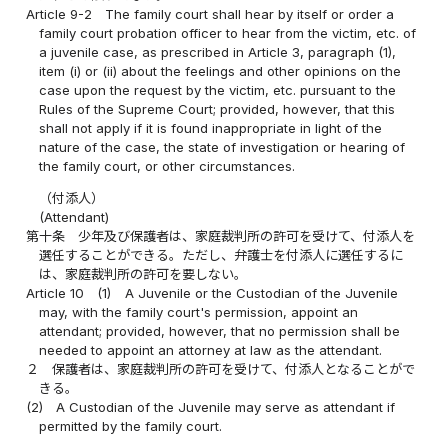
Article 9-2
The family court shall hear by itself or order a
family court probation officer to hear from the victim, etc. of
a juvenile case, as prescribed in Article 3, paragraph (1),
item (i) or (ii) about the feelings and other opinions on the
case upon the request by the victim, etc. pursuant to the
Rules of the Supreme Court; provided, however, that this
shall not apply if it is found inappropriate in light of the
nature of the case, the state of investigation or hearing of
the family court, or other circumstances.
（付添人）
(Attendant)
第十条
少年及び保護者は、家庭裁判所の許可を受けて、付添人を
選任することができる。ただし、弁護士を付添人に選任するに
は、家庭裁判所の許可を要しない。
Article 10
(1)
A Juvenile or the Custodian of the Juvenile
may, with the family court's permission, appoint an
attendant; provided, however, that no permission shall be
needed to appoint an attorney at law as the attendant.
２
保護者は、家庭裁判所の許可を受けて、付添人となることがで
きる。
(2)
A Custodian of the Juvenile may serve as attendant if
permitted by the family court.