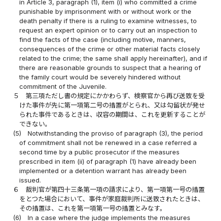
in Article 3, paragraph (1), item (i) who committed a crime
punishable by imprisonment with or without work or the
death penalty if there is a ruling to examine witnesses, to
request an expert opinion or to carry out an inspection to
find the facts of the case (including motive, manners,
consequences of the crime or other material facts closely
related to the crime; the same shall apply hereinafter), and if
there are reasonable grounds to suspect that a hearing of
the family court would be severely hindered without
commitment of the Juvenile.
５
第三項ただし書の規定にかかわらず、検察官から再び送致を受
けた事件が先に第一項第二号の措置がとられ、又は勾留状が発せ
られた事件であるときは、収容の期間は、これを更新することが
できない。
(5)
Notwithstanding the proviso of paragraph (3), the period
of commitment shall not be renewed in a case referred a
second time by a public prosecutor if the measures
prescribed in item (ii) of paragraph (1) have already been
implemented or a detention warrant has already been
issued.
６
裁判官が第四十三条第一項の請求により、第一項第一号の措置
をとつた場合において、事件が家庭裁判所に送致されたときは、
その措置は、これを第一項第一号の措置とみなす。
(6)
In a case where the judge implements the measures