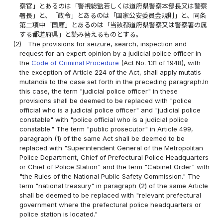
察官」とあるのは「警視総監若しくは道府県警察本部長又は警察
署長」と、「政令」とあるのは「国家公安委員会規則」と、同条
第二項中「国庫」とあるのは「当該都道府県警察又は警察署の属
する都道府県」と読み替えるものとする。
(2)
The provisions for seizure, search, inspection and
request for an expert opinion by a judicial police officer in
the
Code of Criminal Procedure
(Act No. 131 of 1948), with
the exception of Article 224 of the Act, shall apply mutatis
mutandis to the case set forth in the preceding paragraph.In
this case, the term "judicial police officer" in these
provisions shall be deemed to be replaced with "police
official who is a judicial police officer" and "judicial police
constable" with "police official who is a judicial police
constable." The term "public prosecutor" in Article 499,
paragraph (1) of the same Act shall be deemed to be
replaced with "Superintendent General of the Metropolitan
Police Department, Chief of Prefectural Police Headquarters
or Chief of Police Station" and the term "Cabinet Order" with
"the Rules of the National Public Safety Commission." The
term "national treasury" in paragraph (2) of the same Article
shall be deemed to be replaced with "relevant prefectural
government where the prefectural police headquarters or
police station is located."