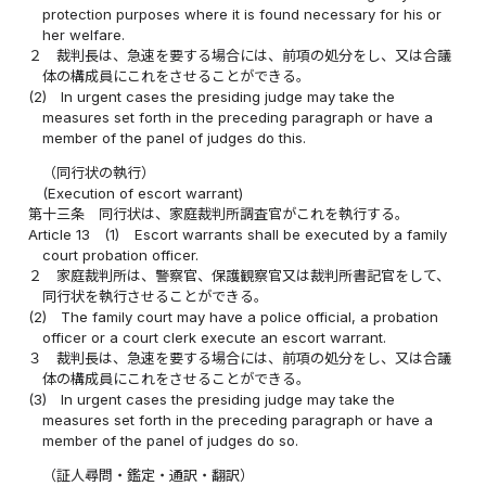
protection purposes where it is found necessary for his or
her welfare.
２
裁判長は、急速を要する場合には、前項の処分をし、又は合議
体の構成員にこれをさせることができる。
(2)
In urgent cases the presiding judge may take the
measures set forth in the preceding paragraph or have a
member of the panel of judges do this.
（同行状の執行）
(Execution of escort warrant)
第十三条
同行状は、家庭裁判所調査官がこれを執行する。
Article 13
(1)
Escort warrants shall be executed by a family
court probation officer.
２
家庭裁判所は、警察官、保護観察官又は裁判所書記官をして、
同行状を執行させることができる。
(2)
The family court may have a police official, a probation
officer or a court clerk execute an escort warrant.
３
裁判長は、急速を要する場合には、前項の処分をし、又は合議
体の構成員にこれをさせることができる。
(3)
In urgent cases the presiding judge may take the
measures set forth in the preceding paragraph or have a
member of the panel of judges do so.
（証人尋問・鑑定・通訳・翻訳）