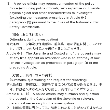
(3)
A police official may request a member of the police
force (excluding police officials) with expertise in Juvenile
psychological and other characteristics to investigate
(excluding the measures prescribed in Article 6-5,
paragraph (1)) pursuant to the Rules of the National Public
Safety Commission.
（調査における付添人）
(Attendant during investigation)
第六条の三
少年及び保護者は、前条第一項の調査に関し、いつで
も、弁護士である付添人を選任することができる。
Article 6-3
The Juvenile and Custodian of the Juvenile may
at any time appoint an attendant who is an attorney at law
for the investigation as prescribed in paragraph (1) of the
preceding Article.
（呼出し、質問、報告の要求）
(Summons, questioning and request for reporting)
第六条の四
警察官は、調査をするについて必要があるときは、少
年、保護者又は参考人を呼び出し、質問することができる。
Article 6-4
(1)
A police official may summon and question
the Juvenile, the Custodian of the Juvenile or relevant
persons if necessary for the investigation.
２
前項の質問に当たつては、強制にわたることがあつてはならな