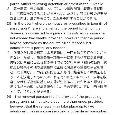
police officer following detention or arrest of the Juvenile.
３
第一項第二号の措置においては、少年鑑別所に収容する期間
は、二週間を超えることができない。ただし、特に継続の必要が
あるときは、決定をもつて、これを更新することができる。
(3)
In the event where the measures prescribed in item (ii) of
paragraph (1) are implemented, the period for which the
Juvenile is committed to a juvenile classification home shall
not exceed two weeks; provided, however, that the period
may be renewed by the court's ruling if continued
commitment is particularly needed.
４
前項ただし書の規定による更新は、一回を超えて行うことがで
きない。ただし、第三条第一項第一号に掲げる少年に係る死刑、
懲役又は禁錮に当たる罪の事件でその非行事実（犯行の動機、態
様及び結果その他の当該犯罪に密接に関連する重要な事実を含
む。以下同じ。）の認定に関し証人尋問、鑑定若しくは検証を行
うことを決定したもの又はこれを行つたものについて、少年を収
容しなければ審判に著しい支障が生じるおそれがあると認めるに
足りる相当の理由がある場合には、その更新は、更に二回を限度
として、行うことができる。
(4)
The renewal pursuant to the proviso of the preceding
paragraph shall not take place more than once; provided,
however, that the renewal may take place up to two
additional times in a case involving a Juvenile as prescribed