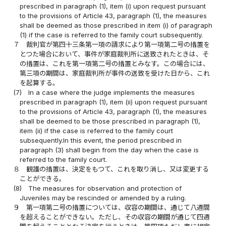
prescribed in paragraph (1), item (i) upon request pursuant
to the provisions of Article 43, paragraph (1), the measures
shall be deemed as those prescribed in item (i) of paragraph
(1) if the case is referred to the family court subsequently.
７
裁判官が第四十三条第一項の請求により第一項第二号の措置を
とつた場合において、事件が家庭裁判所に送致されたときは、そ
の措置は、これを第一項第二号の措置とみなす。この場合には、
第三項の期間は、家庭裁判所が事件の送致を受けた日から、これ
を起算する。
(7)
In a case where the judge implements the measures
prescribed in paragraph (1), item (ii) upon request pursuant
to the provisions of Article 43, paragraph (1), the measures
shall be deemed to be those prescribed in paragraph (1),
item (ii) if the case is referred to the family court
subsequently.In this event, the period prescribed in
paragraph (3) shall begin from the day when the case is
referred to the family court.
８
観護の措置は、決定をもつて、これを取り消し、又は変更する
ことができる。
(8)
The measures for observation and protection of
Juveniles may be rescinded or amended by a ruling.
９
第一項第二号の措置については、収容の期間は、通じて八週間
を超えることができない。ただし、その収容の期間が通じて四週