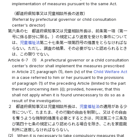
implementation of measures pursuant to the same Act.
（都道府県知事又は児童相談所長の送致）
(Referral by prefectural governor or child consultation
center's director)
第六条の七
都道府県知事又は児童相談所長は、前条第一項（第一
号に係る部分に限る。）の規定により送致を受けた事件について
は、
児童福祉法
第二十七条第一項第四号の措置をとらなければな
らない。ただし、調査の結果、その必要がないと認められるとき
は、この限りでない。
Article 6-7
(1)
A prefectural governor or a child consultation
center's director shall implement the measures prescribed
in Article 27, paragraph (1), item (iv) of the
Child Welfare Act
in a case referred to him or her pursuant to the provisions
of paragraph (1) of the preceding Article (limited to the part
thereof concerning item (i)); provided, however, that this
shall not apply when it is found unnecessary to do so as a
result of the investigation.
２
都道府県知事又は児童相談所長は、
児童福祉法
の適用がある少
年について、たまたま、その行動の自由を制限し、又はその自由
を奪うような強制的措置を必要とするときは、同法第三十三条及
び第四十七条の規定により認められる場合を除き、これを家庭裁
判所に送致しなければならない。
(2)
When it is necessary to take compulsory measures that