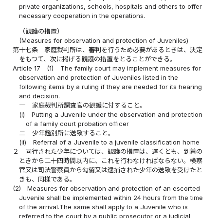
private organizations, schools, hospitals and others to offer
necessary cooperation in the operations.
（観護の措置）
(Measures for observation and protection of Juveniles)
第十七条
家庭裁判所は、審判を行うため必要があるときは、決定
をもつて、次に掲げる観護の措置をとることができる。
Article 17
(1)
The family court may implement measures for
observation and protection of Juveniles listed in the
following items by a ruling if they are needed for its hearing
and decision.
一
家庭裁判所調査官の観護に付すること。
(i)
Putting a Juvenile under the observation and protection
of a family court probation officer
二
少年鑑別所に送致すること。
(ii)
Referral of a Juvenile to a juvenile classification home
２
同行された少年については、観護の措置は、遅くとも、到着の
ときから二十四時間以内に、これを行わなければならない。検察
官又は司法警察員から勾留又は逮捕された少年の送致を受けたと
きも、同様である。
(2)
Measures for observation and protection of an escorted
Juvenile shall be implemented within 24 hours from the time
of the arrival.The same shall apply to a Juvenile who is
referred to the court by a public prosecutor or a judicial