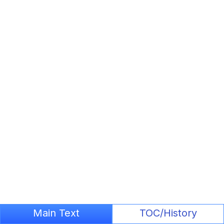
Main Text
TOC/History