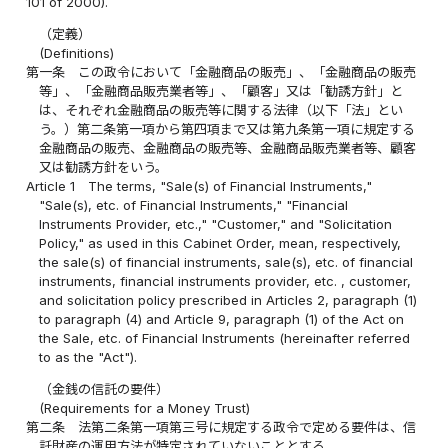
101 of 2000).
（定義）
(Definitions)
第一条
この政令において「金融商品の販売」、「金融商品の販売
等」、「金融商品販売業者等」、「顧客」又は「勧誘方針」と
は、それぞれ金融商品の販売等に関する法律（以下「法」とい
う。）第二条第一項から第四項まで又は第九条第一項に規定する
金融商品の販売、金融商品の販売等、金融商品販売業者等、顧客
又は勧誘方針をいう。
Article 1
The terms, "Sale(s) of Financial Instruments,"
"Sale(s), etc. of Financial Instruments," "Financial
Instruments Provider, etc.," "Customer," and "Solicitation
Policy," as used in this Cabinet Order, mean, respectively,
the sale(s) of financial instruments, sale(s), etc. of financial
instruments, financial instruments provider, etc. , customer,
and solicitation policy prescribed in Articles 2, paragraph (1)
to paragraph (4) and Article 9, paragraph (1) of the Act on
the Sale, etc. of Financial Instruments (hereinafter referred
to as the "Act").
（金銭の信託の要件）
(Requirements for a Money Trust)
第二条
法第二条第一項第三号に規定する政令で定める要件は、信
託財産の運用方法が特定されていないこととする。