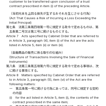
customer to be transferred upon conclusion of a trust
contract prescribed in item (i) of the preceding Article.
（当初元本を上回る損失が生ずるおそれを生じさせる行為）
(Act That Causes a Risk of Incurring a Loss Exceeding the
Initial Principal)
第七条
法第三条第四項第一号に規定する政令で定めるものは、第
五条第二号又は第三号に掲げるものとする。
Article 7
Acts specified by Cabinet Order that are referred to
in Article 3, paragraph (4), item (i) of the Act are the acts
listed in Article 5, item (ii) or item (iii).
（金融商品の販売に係る取引の仕組み）
(Structure of Transactions Involving the Sale of Financial
Instruments)
第八条
法第三条第五項第六号に規定する政令で定める事項は、次
に掲げる事項とする。
Article 8
Matters specified by Cabinet Order that are referred
to in Article 3, paragraph (5), item (vi) of the Act are the
following matters:
一
第五条第一号に掲げる行為にあっては、同号に規定する契約
の内容
(i)
for the act listed in Article 5, item (i), the contents of the
contract prescribed in the same item;