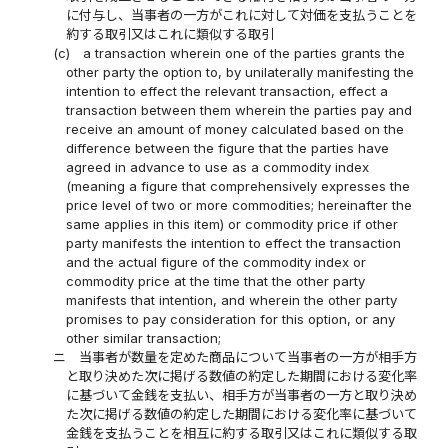
に付与し、当事者の一方がこれに対して対価を支払うことを
約する取引又はこれに類似する取引
(c)
a transaction wherein one of the parties grants the
other party the option to, by unilaterally manifesting the
intention to effect the relevant transaction, effect a
transaction between them wherein the parties pay and
receive an amount of money calculated based on the
difference between the figure that the parties have
agreed in advance to use as a commodity index
(meaning a figure that comprehensively expresses the
price level of two or more commodities; hereinafter the
same applies in this item) or commodity price if other
party manifests the intention to effect the transaction
and the actual figure of the commodity index or
commodity price at the time that the other party
manifests that intention, and wherein the other party
promises to pay consideration for this option, or any
other similar transaction;
ニ
当事者が数量を定めた商品について当事者の一方が相手方
と取り決めた次に掲げる数値の約定した期間における変化率
に基づいて金銭を支払い、相手方が当事者の一方と取り決め
た次に掲げる数値の約定した期間における変化率に基づいて
金銭を支払うことを相互に約する取引又はこれに類似する取