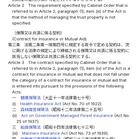
Article 2
The requirement specified by Cabinet Order that is
referred to in Article 2, paragraph (1), item (iii) of the Act is
that the method of managing the trust property is not
specified.
（保険又は共済に係る契約）
(Contract for Insurance or Mutual Aid)
第三条
法第二条第一項第四号に規定する政令で定める契約は、次
に掲げる法律の規定により締結される保険又は共済に係る契約に
該当しない保険又は共済に係る契約とする。
Article 3
The contract specified by Cabinet Order that is
referred to in Article 2, paragraph (1), item (iv) of the Act is a
contract for insurance or mutual aid that does not fall under
the category of a contract for insurance or mutual aid that
is entered into pursuant to the provisions of the following
Acts:
一
健康保険法
（大正十一年法律第七十号）
(i)
Health Insurance Act
(Act No. 70 of 1922);
二
森林国営保険法
（昭和十二年法律第二十五号）
(ii)
Act on Government-Managed Forest Insurance
(Act No.
25 of 1937);
三
船員保険法
（昭和十四年法律第七十三号）
(iii)
Mariners Insurance Act
(Act No. 73 of 1939);