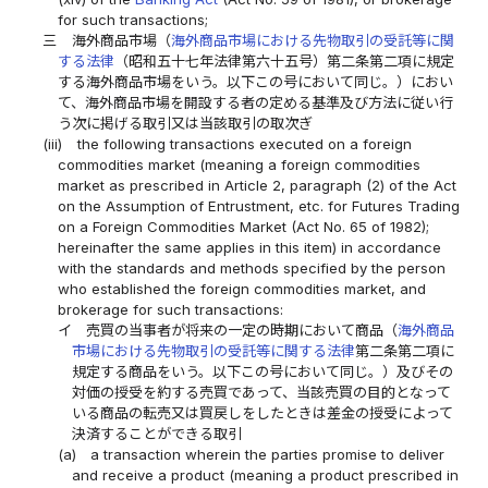
for such transactions;
三
海外商品市場（
海外商品市場における先物取引の受託等に関
する法律
（昭和五十七年法律第六十五号）第二条第二項に規定
する海外商品市場をいう。以下この号において同じ。）におい
て、海外商品市場を開設する者の定める基準及び方法に従い行
う次に掲げる取引又は当該取引の取次ぎ
(iii)
the following transactions executed on a foreign
commodities market (meaning a foreign commodities
market as prescribed in Article 2, paragraph (2) of the Act
on the Assumption of Entrustment, etc. for Futures Trading
on a Foreign Commodities Market (Act No. 65 of 1982);
hereinafter the same applies in this item) in accordance
with the standards and methods specified by the person
who established the foreign commodities market, and
brokerage for such transactions:
イ
売買の当事者が将来の一定の時期において商品（
海外商品
市場における先物取引の受託等に関する法律
第二条第二項に
規定する商品をいう。以下この号において同じ。）及びその
対価の授受を約する売買であって、当該売買の目的となって
いる商品の転売又は買戻しをしたときは差金の授受によって
決済することができる取引
(a)
a transaction wherein the parties promise to deliver
and receive a product (meaning a product prescribed in