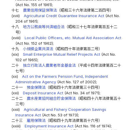
(Act No. 155 of 1961);
十七
農業信用保証保険法
（昭和三十六年法律第二百四号）
(xvii)
Agricultural Credit Guarantee Insurance Act
(Act No.
204 of 1961);
十八
地方公務員等共済組合法
（昭和三十七年法律第百五十二
号）
(xviii)
Local Public Officers, etc. Mutual Aid Association Act
(Act No. 152 of 1962);
十九
小規模企業共済法
（昭和四十年法律第百二号）
(xix)
Small Enterprise Mutual Relief Projects Act
(Act No.
102 of 1965);
二十
独立行政法人農業者年金基金法
（平成十四年法律第百二十
七号）
(xx)
Act on the Farmers Pension Fund, Independent
Administrative Agency
(Act No. 127 of 2002);
二十一
預金保険法
（昭和四十六年法律第三十四号）
(xxi)
Deposit Insurance Act
(Act No. 34 of 1971);
二十二
農水産業協同組合貯金保険法
（昭和四十八年法律第五十
三号）
(xxii)
Agricultural and Fishery Cooperation Savings
Insurance Act
(Act No. 53 of 1973);
二十三
雇用保険法
（昭和四十九年法律第百十六号）
(xxiii)
Employment Insurance Act
(Act No. 116 of 1974);