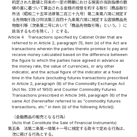
約定された数値と将来の一定の時期における現実の当該指標の数
値の差に基づいて算出される金銭の授受を約する取引（商品取引
所法（昭和二十五年法律第二百三十九号）第二条第八項に規定す
る先物取引及び同法第三百四十九条第六項に規定する店頭商品先
物取引等（次条第二号において「商品先物取引等」という。）に
該当するものを除く。）とする。
Article 4
Transactions specified by Cabinet Order that are
referred to in Article 2, paragraph (1), item (x) of the Act are
transactions wherein the parties thereto promise to pay and
receive money calculated based on the difference between
the figure to which the parties have agreed in advance as
the money rate, the value of currencies, or any other
indicator, and the actual figure of the indicator at a fixed
time in the future (excluding futures transactions prescribed
in Article 2, paragraph (8) of the Commodity Exchange Act
(Act No. 239 of 1950) and Counter Commodity Futures
Transactions prescribed in Article 349, paragraph (6) of the
same Act (hereinafter referred to as "commodity futures
transactions, etc." in item (ii) of the following Article)).
（金融商品の販売となる行為）
(Acts that Constitute the Sale of Financial Instruments)
第五条
法第二条第一項第十一号に規定する政令で定める行為は、
次に掲げる行為とする。