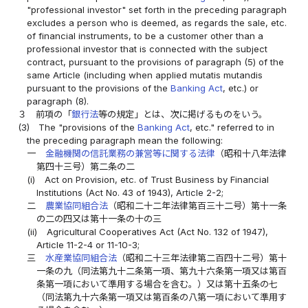
"professional investor" set forth in the preceding paragraph
excludes a person who is deemed, as regards the sale, etc.
of financial instruments, to be a customer other than a
professional investor that is connected with the subject
contract, pursuant to the provisions of paragraph (5) of the
same Article (including when applied mutatis mutandis
pursuant to the provisions of the
Banking Act
, etc.) or
paragraph (8).
３
前項の「
銀行法
等の規定」とは、次に掲げるものをいう。
(3)
The "provisions of the
Banking Act
, etc." referred to in
the preceding paragraph mean the following:
一
金融機関の信託業務の兼営等に関する法律
（昭和十八年法律
第四十三号）第二条の二
(i)
Act on Provision, etc. of Trust Business by Financial
Institutions (Act No. 43 of 1943), Article 2-2;
二
農業協同組合法
（昭和二十二年法律第百三十二号）第十一条
の二の四又は第十一条の十の三
(ii)
Agricultural Cooperatives Act (Act No. 132 of 1947),
Article 11-2-4 or 11-10-3;
三
水産業協同組合法
（昭和二十三年法律第二百四十二号）第十
一条の九（同法第九十二条第一項、第九十六条第一項又は第百
条第一項において準用する場合を含む。）又は第十五条の七
（同法第九十六条第一項又は第百条の八第一項において準用す