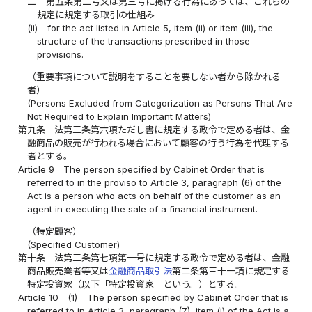
二
第五条第二号又は第三号に掲げる行為にあっては、これらの
規定に規定する取引の仕組み
(ii)
for the act listed in Article 5, item (ii) or item (iii), the
structure of the transactions prescribed in those
provisions.
（重要事項について説明をすることを要しない者から除かれる
者）
(Persons Excluded from Categorization as Persons That Are
Not Required to Explain Important Matters)
第九条
法第三条第六項ただし書に規定する政令で定める者は、金
融商品の販売が行われる場合において顧客の行う行為を代理する
者とする。
Article 9
The person specified by Cabinet Order that is
referred to in the proviso to Article 3, paragraph (6) of the
Act is a person who acts on behalf of the customer as an
agent in executing the sale of a financial instrument.
（特定顧客）
(Specified Customer)
第十条
法第三条第七項第一号に規定する政令で定める者は、金融
商品販売業者等又は
金融商品取引法
第二条第三十一項に規定する
特定投資家（以下「特定投資家」という。）とする。
Article 10
(1)
The person specified by Cabinet Order that is
referred to in Article 3, paragraph (7), item (i) of the Act is a