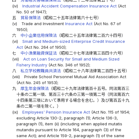
四
労働者災害補償保険法
（昭和二十二年法律第五十号）
(iv)
Industrial Accident Compensation Insurance Act
(Act
No. 50 of 1947);
五
貿易保険法
（昭和二十五年法律第六十七号）
(v)
Trade and Investment
Insurance Act
(Act No. 67 of
1950);
六
中小企業信用保険法
（昭和二十五年法律第二百六十四号）
(vi)
Small and Medium-sized Enterprise Credit Insurance
Act
(Act No. 264 of 1950);
七
中小漁業融資保証法
（昭和二十七年法律第三百四十六号）
(vii)
Act on Loan Security for Small and Medium Sized
Fishery Industry
(Act No. 346 of 1952);
八
私立学校教職員共済法
（昭和二十八年法律第二百四十五号）
(viii)
Private School Personnel Mutual Aid Association Act
(Act No. 245 of 1953);
九
厚生年金保険法
（昭和二十九年法律第百十五号。同法第百三
十条の二第一項、第百三十六条の三第一項第二号（同法第百六
十四条第三項において準用する場合を含む。）及び第百五十九
条の二第一項を除く。）
(ix)
Employees' Pension Insurance Act
(Act No. 115 of 1954;
excluding Article 130-2, paragraph (1); Article 136-3,
paragraph (1), item (ii) (including when applied mutatis
mutandis pursuant to Article 164, paragraph (3) of the
same Act); and Article 159-2, paragraph (1) of the same