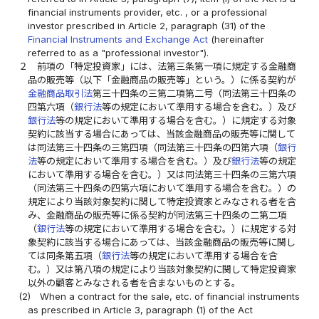
financial instruments provider, etc. , or a professional
investor prescribed in Article 2, paragraph (31) of the
Financial Instruments and Exchange Act
(hereinafter
referred to as a "professional investor").
２
前項の「特定投資家」には、法第三条第一項に規定する金融商
品の販売等（以下「金融商品の販売等」という。）に係る契約が
金融商品取引法
第三十四条の三第二項第二号（同法第三十四条の
四第六項（
銀行法
等の規定において準用する場合を含む。）及び
銀行法
等の規定において準用する場合を含む。）に規定する対象
契約に該当する場合にあっては、当該金融商品の販売等に関して
は同法第三十四条の三第四項（同法第三十四条の四第六項（
銀行
法
等の規定において準用する場合を含む。）及び
銀行法
等の規定
において準用する場合を含む。）又は同法第三十四条の三第六項
（同法第三十四条の四第六項において準用する場合を含む。）の
規定により当該対象契約に関して特定投資家とみなされる者を含
み、金融商品の販売等に係る契約が同法第三十四条の二第二項
（
銀行法
等の規定において準用する場合を含む。）に規定する対
象契約に該当する場合にあっては、当該金融商品の販売等に関し
ては同条第五項（
銀行法
等の規定において準用する場合を含
む。）又は第八項の規定により当該対象契約に関して特定投資家
以外の顧客とみなされる者を含まないものとする。
(2)
When a contract for the sale, etc. of financial instruments
as prescribed in Article 3, paragraph (1) of the Act