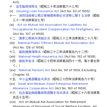
Act);
十
住宅融資保険法
（昭和三十年法律第六十三号）
(x)
Housing Loan Insurance Act
(Act No. 63 of 1955);
十一
消防団員等公務災害補償等責任共済等に関する法律
（昭和
三十一年法律第百七号）
(xi)
Act on Mutual Aid Association for Liabilities for
Occupational Accident Compensation for Firefighters, etc.
(Act No. 107 of 1956);
十二
国家公務員共済組合法
（昭和三十三年法律第百二十八号）
(xii)
National Public Officers Mutual Aid Association Act
(Act No. 128 of 1958);
十三
国民健康保険法
（昭和三十三年法律第百九十二号）
(xiii)
National Health Insurance Act
(Act No. 192 of 1958);
十四
国民年金法
（昭和三十四年法律第百四十一号。第十章を除
く。）
(xiv)
National Pension Act
(Act No. 141 of 1959; Excluding
Chapter X);
十五
中小企業退職金共済法
（昭和三十四年法律第百六十号）
(xv)
Small and Medium Sized Enterprise Retirement
Allowance Cooperative Act
(Act No. 160 of 1959);
十六
社会福祉施設職員等退職手当共済法
（昭和三十六年法律第
百五十五号）
(xvi)
Act on Mutual Aid Association for Retirement
Allowances of Personnel of Social Welfare Facilities, etc.