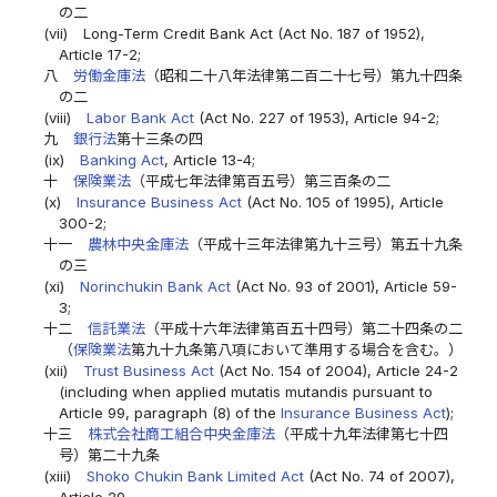
の二
(vii)
Long-Term Credit Bank Act (Act No. 187 of 1952),
Article 17-2;
八
労働金庫法
（昭和二十八年法律第二百二十七号）第九十四条
の二
(viii)
Labor Bank Act
(Act No. 227 of 1953), Article 94-2;
九
銀行法
第十三条の四
(ix)
Banking Act
, Article 13-4;
十
保険業法
（平成七年法律第百五号）第三百条の二
(x)
Insurance Business Act
(Act No. 105 of 1995), Article
300-2;
十一
農林中央金庫法
（平成十三年法律第九十三号）第五十九条
の三
(xi)
Norinchukin Bank Act
(Act No. 93 of 2001), Article 59-
3;
十二
信託業法
（平成十六年法律第百五十四号）第二十四条の二
（
保険業法
第九十九条第八項において準用する場合を含む。）
(xii)
Trust Business Act
(Act No. 154 of 2004), Article 24-2
(including when applied mutatis mutandis pursuant to
Article 99, paragraph (8) of the
Insurance Business Act
);
十三
株式会社商工組合中央金庫法
（平成十九年法律第七十四
号）第二十九条
(xiii)
Shoko Chukin Bank Limited Act
(Act No. 74 of 2007),