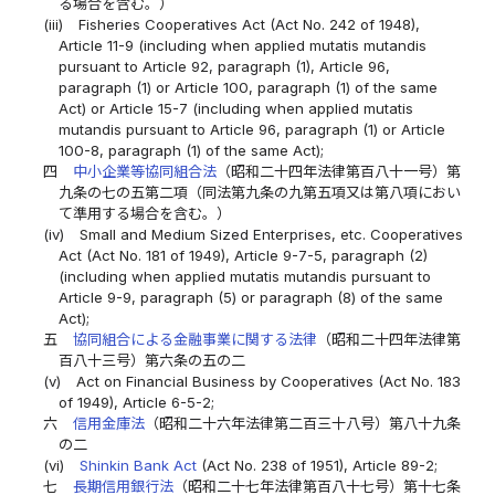
る場合を含む。）
(iii)
Fisheries Cooperatives Act (Act No. 242 of 1948),
Article 11-9 (including when applied mutatis mutandis
pursuant to Article 92, paragraph (1), Article 96,
paragraph (1) or Article 100, paragraph (1) of the same
Act) or Article 15-7 (including when applied mutatis
mutandis pursuant to Article 96, paragraph (1) or Article
100-8, paragraph (1) of the same Act);
四
中小企業等協同組合法
（昭和二十四年法律第百八十一号）第
九条の七の五第二項（同法第九条の九第五項又は第八項におい
て準用する場合を含む。）
(iv)
Small and Medium Sized Enterprises, etc. Cooperatives
Act (Act No. 181 of 1949), Article 9-7-5, paragraph (2)
(including when applied mutatis mutandis pursuant to
Article 9-9, paragraph (5) or paragraph (8) of the same
Act);
五
協同組合による金融事業に関する法律
（昭和二十四年法律第
百八十三号）第六条の五の二
(v)
Act on Financial Business by Cooperatives (Act No. 183
of 1949), Article 6-5-2;
六
信用金庫法
（昭和二十六年法律第二百三十八号）第八十九条
の二
(vi)
Shinkin Bank Act
(Act No. 238 of 1951), Article 89-2;
七
長期信用銀行法
（昭和二十七年法律第百八十七号）第十七条