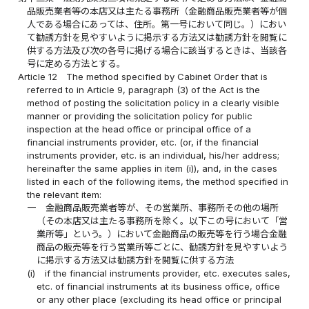
品販売業者等の本店又は主たる事務所（金融商品販売業者等が個
人である場合にあっては、住所。第一号において同じ。）におい
て勧誘方針を見やすいように掲示する方法又は勧誘方針を閲覧に
供する方法及び次の各号に掲げる場合に該当するときは、当該各
号に定める方法とする。
Article 12
The method specified by Cabinet Order that is
referred to in Article 9, paragraph (3) of the Act is the
method of posting the solicitation policy in a clearly visible
manner or providing the solicitation policy for public
inspection at the head office or principal office of a
financial instruments provider, etc. (or, if the financial
instruments provider, etc. is an individual, his/her address;
hereinafter the same applies in item (i)), and, in the cases
listed in each of the following items, the method specified in
the relevant item:
一
金融商品販売業者等が、その営業所、事務所その他の場所
（その本店又は主たる事務所を除く。以下この号において「営
業所等」という。）において金融商品の販売等を行う場合金融
商品の販売等を行う営業所等ごとに、勧誘方針を見やすいよう
に掲示する方法又は勧誘方針を閲覧に供する方法
(i)
if the financial instruments provider, etc. executes sales,
etc. of financial instruments at its business office, office
or any other place (excluding its head office or principal