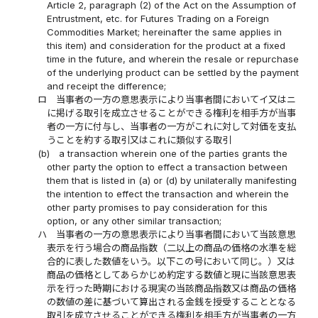
Article 2, paragraph (2) of the Act on the Assumption of
Entrustment, etc. for Futures Trading on a Foreign
Commodities Market; hereinafter the same applies in
this item) and consideration for the product at a fixed
time in the future, and wherein the resale or repurchase
of the underlying product can be settled by the payment
and receipt the difference;
ロ
当事者の一方の意思表示により当事者間においてイ又はニ
に掲げる取引を成立させることができる権利を相手方が当事
者の一方に付与し、当事者の一方がこれに対して対価を支払
うことを約する取引又はこれに類似する取引
(b)
a transaction wherein one of the parties grants the
other party the option to effect a transaction between
them that is listed in (a) or (d) by unilaterally manifesting
the intention to effect the transaction and wherein the
other party promises to pay consideration for this
option, or any other similar transaction;
ハ
当事者の一方の意思表示により当事者間において当該意思
表示を行う場合の商品指数（二以上の商品の価格の水準を総
合的に表した数値をいう。以下この号において同じ。）又は
商品の価格としてあらかじめ約定する数値と現に当該意思表
示を行った時期における現実の当該商品指数又は商品の価格
の数値の差に基づいて算出される金銭を授受することとなる
取引を成立させることができる権利を相手方が当事者の一方