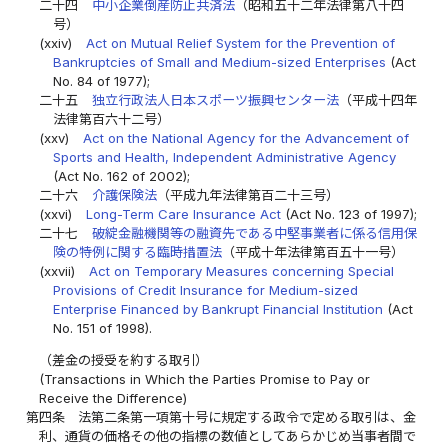
二十四
中小企業倒産防止共済法
（昭和五十二年法律第八十四
号）
(xxiv)
Act on Mutual Relief System for the Prevention of
Bankruptcies of Small and Medium-sized Enterprises
(Act
No. 84 of 1977);
二十五
独立行政法人日本スポーツ振興センター法
（平成十四年
法律第百六十二号）
(xxv)
Act on the National Agency for the Advancement of
Sports and Health, Independent Administrative Agency
(Act No. 162 of 2002);
二十六
介護保険法
（平成九年法律第百二十三号）
(xxvi)
Long-Term Care Insurance Act
(Act No. 123 of 1997);
二十七
破綻金融機関等の融資先である中堅事業者に係る信用保
険の特例に関する臨時措置法
（平成十年法律第百五十一号）
(xxvii)
Act on Temporary Measures concerning Special
Provisions of Credit Insurance for Medium-sized
Enterprise Financed by Bankrupt Financial Institution
(Act
No. 151 of 1998).
（差金の授受を約する取引）
(Transactions in Which the Parties Promise to Pay or
Receive the Difference)
第四条
法第二条第一項第十号に規定する政令で定める取引は、金
利、通貨の価格その他の指標の数値としてあらかじめ当事者間で