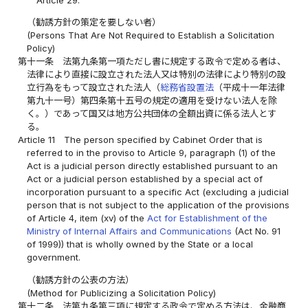
Article 29.
（勧誘方針の策定を要しない者）
(Persons That Are Not Required to Establish a Solicitation
Policy)
第十一条
法第九条第一項ただし書に規定する政令で定める者は、
法律により直接に設立された法人又は特別の法律により特別の設
立行為をもって設立された法人（
総務省設置法
（平成十一年法律
第九十一号）第四条第十五号の規定の適用を受けない法人を除
く。）であって国又は地方公共団体の全額出資に係る法人とす
る。
Article 11
The person specified by Cabinet Order that is
referred to in the proviso to Article 9, paragraph (1) of the
Act is a judicial person directly established pursuant to an
Act or a judicial person established by a special act of
incorporation pursuant to a specific Act (excluding a judicial
person that is not subject to the application of the provisions
of Article 4, item (xv) of the
Act for Establishment of the
Ministry of Internal Affairs and Communications
(Act No. 91
of 1999)) that is wholly owned by the State or a local
government.
（勧誘方針の公表の方法）
(Method for Publicizing a Solicitation Policy)
第十二条
法第九条第三項に規定する政令で定める方法は、金融商