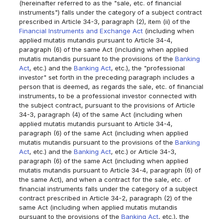
(hereinafter referred to as the "sale, etc. of financial
instruments") falls under the category of a subject contract
prescribed in Article 34-3, paragraph (2), item (ii) of the
Financial Instruments and Exchange Act
(including when
applied mutatis mutandis pursuant to Article 34-4,
paragraph (6) of the same Act (including when applied
mutatis mutandis pursuant to the provisions of the
Banking
Act
, etc.) and the
Banking Act
, etc.), the "professional
investor" set forth in the preceding paragraph includes a
person that is deemed, as regards the sale, etc. of financial
instruments, to be a professional investor connected with
the subject contract, pursuant to the provisions of Article
34-3, paragraph (4) of the same Act (including when
applied mutatis mutandis pursuant to Article 34-4,
paragraph (6) of the same Act (including when applied
mutatis mutandis pursuant to the provisions of the
Banking
Act
, etc.) and the
Banking Act
, etc.) or Article 34-3,
paragraph (6) of the same Act (including when applied
mutatis mutandis pursuant to Article 34-4, paragraph (6) of
the same Act), and when a contract for the sale, etc. of
financial instruments falls under the category of a subject
contract prescribed in Article 34-2, paragraph (2) of the
same Act (including when applied mutatis mutandis
pursuant to the provisions of the
Banking Act
, etc.), the