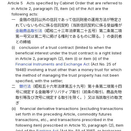
Article 5
Acts specified by Cabinet Order that are referred to
in Article 2, paragraph (1), item (xi) of the Act are the
following acts:
一
金銭の信託以外の信託であって信託財産の運用方法が特定さ
れていないものに係る信託契約（当該信託契約に係る受益権が
金融商品取引法
（昭和二十三年法律第二十五号）第二条第二項
第一号又は第二号に掲げる権利であるものに限る。）の委託者
との締結
(i)
conclusion of a trust contract (limited to when the
beneficial interest under the trust contract is a right listed
in Article 2, paragraph (2), item (i) or item (ii) of the
Financial Instruments and Exchange Act
(Act No. 25 of
1948)) involving a trust other than a money trust for which
the method of managing the trust property has not been
specified, with the settler;
二
銀行法
（昭和五十六年法律第五十九号）第十条第二項第十四
号に規定する金融等デリバティブ取引（前条の取引、商品先物
取引等及び次号に規定する取引を除く。）又は当該取引の取次
ぎ
(ii)
financial derivative transactions (excluding transactions
set forth in the preceding Article, commodity futures
transactions, etc., and transactions prescribed in the
following item) prescribed in Article 10, paragraph (2), item
(xiv) of the
Banking Act
(Act No. 59 of 1981), or brokerage