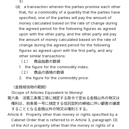
引
(d)
a transaction wherein the parties promise each other
that, for a commodity of a quantity that the parties have
specified, one of the parties will pay the amount of
money calculated based on the rate of change during
the agreed period for the following figures as agreed
upon with the other party, and the other party will pay
the amount of money calculated based on the rate of
change during the agreed period for the following
figures as agreed upon with the first party, and any
other similar transactions:
（１）
商品指数の数値
1.
the figure for the commodity index;
（２）
商品の価格の数値
2.
the figure for the commodity price.
（金銭相当物の範囲）
(Scope of Articles Equivalent to Money)
第六条
法第三条第三項に規定する政令で定める金銭以外の物又は
権利は、前条第一号に規定する信託契約の締結に伴い顧客の譲渡
することとなる金銭以外の物又は権利とする。
Article 6
Property other than money or rights specified by a
Cabinet Order that is referred to in Article 3, paragraph (3)
of the Act is property other than the money or rights of a