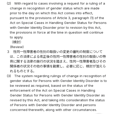
(2)
With regard to cases involving a request for a ruling of a
change in recognition of gender status which are made
prior to the day on which this Act comes into effect,
pursuant to the provisions of Article 3, paragraph (1) of the
Act on Special Cases in Handling Gender Status for Persons
with Gender Identity Disorder prior to revision by this Act,
the provisions in force at the time in question will continue
to apply.
（検討）
(Review)
３
性同一性障害者の性別の取扱いの変更の審判の制度について
は、この法律による改正後の性同一性障害者の性別の取扱いの特
例に関する法律の施行の状況を踏まえ、性同一性障害者及びその
関係者の状況その他の事情を勘案し、必要に応じ、検討が加えら
れるものとする。
(3)
The system regarding rulings of change in recognition of
gender status for Persons with Gender Identity Disorder is to
be reviewed as required, based on the status of the
enforcement of the Act on Special Cases in Handling
Gender Status for Persons with Gender Identity Disorder as
revised by this Act, and taking into consideration the status
of Persons with Gender Identity Disorder and persons
concerned therewith, along with other circumstances.