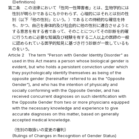
(Definitions)
第二条
この法律において「性同一性障害者」とは、生物学的には
性別が明らかであるにもかかわらず、心理的にはそれとは別の性
別（以下「他の性別」という。）であるとの持続的な確信を持
ち、かつ、自己を身体的及び社会的に他の性別に適合させようと
する意思を有する者であって、そのことについてその診断を的確
に行うために必要な知識及び経験を有する二人以上の医師の一般
に認められている医学的知見に基づき行う診断が一致しているも
のをいう。
Article 2
The term "Person with Gender Identity Disorder" as
used in this Act means a person whose biological gender is
evident, but who holds a persistent conviction under which
they psychologically identify themselves as being of the
opposite gender (hereinafter referred to as the "Opposite
Gender"), and who has the intention of physically and
socially conforming with the Opposite Gender, and has
received concurrent diagnoses on such identification with
the Opposite Gender from two or more physicians equipped
with the necessary knowledge and experience to give
accurate diagnoses on this matter, based on generally
accepted medical knowledge.
（性別の取扱いの変更の審判）
(Rulings of Changes in Recognition of Gender Status)