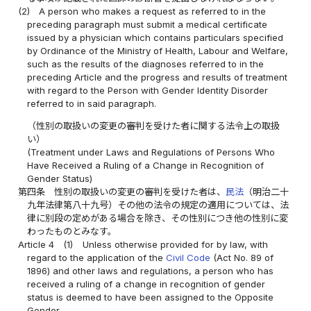
(2)
A person who makes a request as referred to in the
preceding paragraph must submit a medical certificate
issued by a physician which contains particulars specified
by Ordinance of the Ministry of Health, Labour and Welfare,
such as the results of the diagnoses referred to in the
preceding Article and the progress and results of treatment
with regard to the Person with Gender Identity Disorder
referred to in said paragraph.
（性別の取扱いの変更の審判を受けた者に関する法令上の取扱
い）
(Treatment under Laws and Regulations of Persons Who
Have Received a Ruling of a Change in Recognition of
Gender Status)
第四条
性別の取扱いの変更の審判を受けた者は、
民法
（明治二十
九年法律第八十九号）その他の法令の規定の適用については、法
律に別段の定めがある場合を除き、その性別につき他の性別に変
わったものとみなす。
Article 4
(1)
Unless otherwise provided for by law, with
regard to the application of the
Civil Code
(Act No. 89 of
1896) and other laws and regulations, a person who has
received a ruling of a change in recognition of gender
status is deemed to have been assigned to the Opposite
Gender.