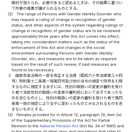
検討が加えられ、必要があると認めるときは、その結果に基づい
て所要の措置が講ぜられるものとする。
(2)
The range of Persons with Gender Identity Disorder who
may request a ruling of change in recognition of gender
status, and other aspects of the system regarding rulings of
change in recognition of gender status are to be reviewed
approximately three years after this Act comes into effect,
taking into consideration matters such as the status of the
enforcement of this Act and changes in the social
environment surrounding Persons with Gender Identity
Disorder, etc.; and measures are to be taken as required
based on the result of such review, if said measures are
found to be necessary.
３
国民年金法等の一部を改正する法律（昭和六十年法律第三十四
号）附則第十二条第一項第四号及び他の法令の規定で同号を引用
するものに規定する女子には、性別の取扱いの変更の審判を受け
た者で当該性別の取扱いの変更の審判前において女子であったも
のを含むものとし、性別の取扱いの変更の審判を受けた者で第四
条第一項の規定により女子に変わったものとみなされるものを含
まないものとする。
(3)
Females provided for in Article 12, paragraph (1), item (iv)
of the Supplementary Provisions of the Act for Partial
Revision to the
National Pension Act
(Act No. 34 of 1985) and
in the provisions of other laws and regulations that refer to