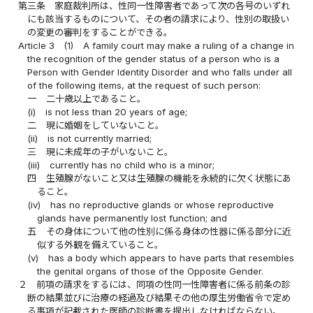
第三条
家庭裁判所は、性同一性障害者であって次の各号のいずれ
にも該当するものについて、その者の請求により、性別の取扱い
の変更の審判をすることができる。
Article 3
(1)
A family court may make a ruling of a change in
the recognition of the gender status of a person who is a
Person with Gender Identity Disorder and who falls under all
of the following items, at the request of such person:
一
二十歳以上であること。
(i)
is not less than 20 years of age;
二
現に婚姻をしていないこと。
(ii)
is not currently married;
三
現に未成年の子がいないこと。
(iii)
currently has no child who is a minor;
四
生殖腺がないこと又は生殖腺の機能を永続的に欠く状態にあ
ること。
(iv)
has no reproductive glands or whose reproductive
glands have permanently lost function; and
五
その身体について他の性別に係る身体の性器に係る部分に近
似する外観を備えていること。
(v)
has a body which appears to have parts that resembles
the genital organs of those of the Opposite Gender.
２
前項の請求をするには、同項の性同一性障害者に係る前条の診
断の結果並びに治療の経過及び結果その他の厚生労働省令で定め
る事項が記載された医師の診断書を提出しなければならない。