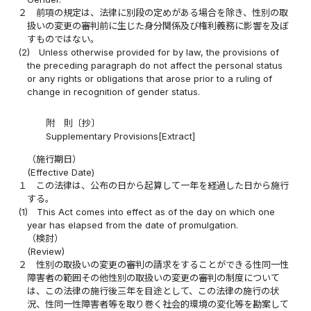
２
前項の規定は、法律に別段の定めがある場合を除き、性別の取
扱いの変更の審判前に生じた身分関係及び権利義務に影響を及ぼ
すものではない。
(2)
Unless otherwise provided for by law, the provisions of
the preceding paragraph do not affect the personal status
or any rights or obligations that arose prior to a ruling of
change in recognition of gender status.
附 則〔抄〕
Supplementary Provisions[Extract]
（施行期日）
(Effective Date)
１
この法律は、公布の日から起算して一年を経過した日から施行
する。
(1)
This Act comes into effect as of the day on which one
year has elapsed from the date of promulgation.
（検討）
(Review)
２
性別の取扱いの変更の審判の請求をすることができる性同一性
障害者の範囲その他性別の取扱いの変更の審判の制度について
は、この法律の施行後三年を目途として、この法律の施行の状
況、性同一性障害者等を取り巻く社会的環境の変化等を勘案して