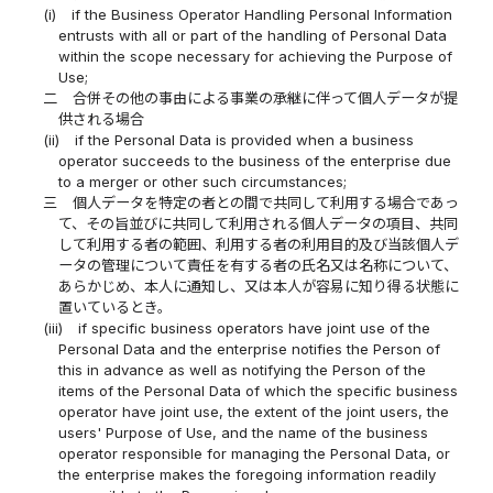
(i)
if the Business Operator Handling Personal Information
entrusts with all or part of the handling of Personal Data
within the scope necessary for achieving the Purpose of
Use;
二
合併その他の事由による事業の承継に伴って個人データが提
供される場合
(ii)
if the Personal Data is provided when a business
operator succeeds to the business of the enterprise due
to a merger or other such circumstances;
三
個人データを特定の者との間で共同して利用する場合であっ
て、その旨並びに共同して利用される個人データの項目、共同
して利用する者の範囲、利用する者の利用目的及び当該個人デ
ータの管理について責任を有する者の氏名又は名称について、
あらかじめ、本人に通知し、又は本人が容易に知り得る状態に
置いているとき。
(iii)
if specific business operators have joint use of the
Personal Data and the enterprise notifies the Person of
this in advance as well as notifying the Person of the
items of the Personal Data of which the specific business
operator have joint use, the extent of the joint users, the
users' Purpose of Use, and the name of the business
operator responsible for managing the Personal Data, or
the enterprise makes the foregoing information readily