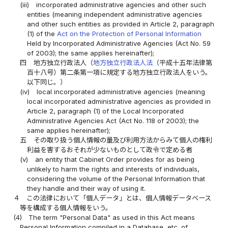
(iii)
incorporated administrative agencies and other such
entities (meaning independent administrative agencies
and other such entities as provided in Article 2, paragraph
(1) of the
Act on the Protection of Personal Information
Held by Incorporated Administrative Agencies (Act No. 59
of 2003); the same applies hereinafter);
四
地方独立行政法人（
地方独立行政法人法
（平成十五年法律第
百十八号）第二条第一項に規定する地方独立行政法人をいう。
以下同じ。）
(iv)
local incorporated administrative agencies (meaning
local incorporated administrative agencies as provided in
Article 2, paragraph (1) of the Local Incorporated
Administrative Agencies Act (Act No. 118 of 2003); the
same applies hereinafter);
五
その取り扱う個人情報の量及び利用方法からみて個人の権利
利益を害するおそれが少ないものとして政令で定める者
(v)
an entity that Cabinet Order provides for as being
unlikely to harm the rights and interests of individuals,
considering the volume of the Personal Information that
they handle and their way of using it.
４
この法律において「個人データ」とは、個人情報データベース
等を構成する個人情報をいう。
(4)
The term "Personal Data" as used in this Act means
Personal Information compiled in a Database, etc. of