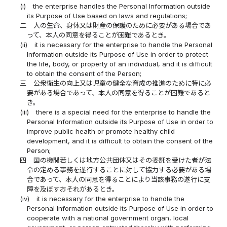
(i)
the enterprise handles the Personal Information outside
its Purpose of Use based on laws and regulations;
二
人の生命、身体又は財産の保護のために必要がある場合であ
って、本人の同意を得ることが困難であるとき。
(ii)
it is necessary for the enterprise to handle the Personal
Information outside its Purpose of Use in order to protect
the life, body, or property of an individual, and it is difficult
to obtain the consent of the Person;
三
公衆衛生の向上又は児童の健全な育成の推進のために特に必
要がある場合であって、本人の同意を得ることが困難であると
き。
(iii)
there is a special need for the enterprise to handle the
Personal Information outside its Purpose of Use in order to
improve public health or promote healthy child
development, and it is difficult to obtain the consent of the
Person;
四
国の機関若しくは地方公共団体又はその委託を受けた者が法
令の定める事務を遂行することに対して協力する必要がある場
合であって、本人の同意を得ることにより当該事務の遂行に支
障を及ぼすおそれがあるとき。
(iv)
it is necessary for the enterprise to handle the
Personal Information outside its Purpose of Use in order to
cooperate with a national government organ, local