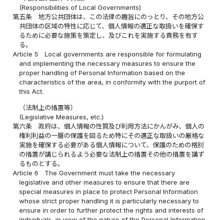
(Responsibilities of Local Governments)
第五条
地方公共団体は、この法律の趣旨にのっとり、その地方公
共団体の区域の特性に応じて、個人情報の適正な取扱いを確保す
るために必要な施策を策定し、及びこれを実施する責務を有す
る。
Article 5
Local governments are responsible for formulating
and implementing the necessary measures to ensure the
proper handling of Personal Information based on the
characteristics of the area, in conformity with the purport of
this Act.
（法制上の措置等）
(Legislative Measures, etc.)
第六条
政府は、個人情報の性質及び利用方法にかんがみ、個人の
権利利益の一層の保護を図るため特にその適正な取扱いの厳格な
実施を確保する必要がある個人情報について、保護のための格別
の措置が講じられるよう必要な法制上の措置その他の措置を講ず
るものとする。
Article 6
The Government must take the necessary
legislative and other measures to ensure that there are
special measures in place to protect Personal Information
whose strict proper handling it is particularly necessary to
ensure in order to further protect the rights and interests of
individuals, in view of the nature of the Personal Information