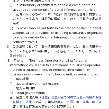
ように体系的に構成したもの
(i)
is structurally organized to enable a computer to be
used to retrieve certain Personal Information from it; or
二
前号に掲げるもののほか、特定の個人情報を容易に検索する
ことができるように体系的に構成したものとして政令で定める
もの
(ii)
is other than as set forth in the preceding item, but that
Cabinet Order provides for as being structurally organized
to enable certain Personal Information to be easily
retrieved from it.
３
この法律において「個人情報取扱事業者」とは、個人情報デー
タベース等を事業の用に供している者をいう。ただし、次に掲げ
る者を除く。
(3)
The term "Business Operator Handling Personal
Information" as used in this Act means a business operator
that has a Database, etc. of Personal Information for
business use;however, the following entities are excluded:
一
国の機関
(i)
national government organs;
二
地方公共団体
(ii)
local governments;
三
独立行政法人等（
独立行政法人等の保有する個人情報の保護
に関する法律
（平成十五年法律第五十九号）第二条第一項に規
定する独立行政法人等をいう。以下同じ。）