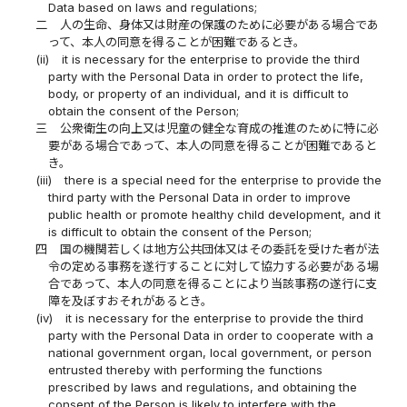
Data based on laws and regulations;
二
人の生命、身体又は財産の保護のために必要がある場合であ
って、本人の同意を得ることが困難であるとき。
(ii)
it is necessary for the enterprise to provide the third
party with the Personal Data in order to protect the life,
body, or property of an individual, and it is difficult to
obtain the consent of the Person;
三
公衆衛生の向上又は児童の健全な育成の推進のために特に必
要がある場合であって、本人の同意を得ることが困難であると
き。
(iii)
there is a special need for the enterprise to provide the
third party with the Personal Data in order to improve
public health or promote healthy child development, and it
is difficult to obtain the consent of the Person;
四
国の機関若しくは地方公共団体又はその委託を受けた者が法
令の定める事務を遂行することに対して協力する必要がある場
合であって、本人の同意を得ることにより当該事務の遂行に支
障を及ぼすおそれがあるとき。
(iv)
it is necessary for the enterprise to provide the third
party with the Personal Data in order to cooperate with a
national government organ, local government, or person
entrusted thereby with performing the functions
prescribed by laws and regulations, and obtaining the
consent of the Person is likely to interfere with the