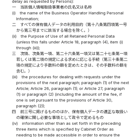
delay as requested by Persons):
一
当該個人情報取扱事業者の氏名又は名称
(i)
the name of the Business Operator Handling Personal
Information;
二
すべての保有個人データの利用目的（第十八条第四項第一号
から第三号までに該当する場合を除く。）
(ii)
the Purpose of Use of all Retained Personal Data
(unless this falls under Article 18, paragraph (4), item (i)
through (iii));
三
次項、次条第一項、第二十六条第一項又は第二十七条第一項
若しくは第二項の規定による求めに応じる手続（第三十条第二
項の規定により手数料の額を定めたときは、その手数料の額を
含む。）
(iii)
the procedures for dealing with requests under the
provisions of the next paragraph; paragraph (1) of the next
Article; Article 26, paragraph (1); or Article 27, paragraph
(1) or paragraph (2) (including the amount of the fee, if
one is set pursuant to the provisions of Article 30,
paragraph (2));
四
前三号に掲げるもののほか、保有個人データの適正な取扱い
の確保に関し必要な事項として政令で定めるもの
(iv)
information other than as set forth in the preceding
three items which is specified by Cabinet Order as
needing to be made accessible in order to ensure the