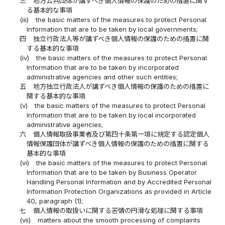
三
地方公共団体が講ずべき個人情報の保護のための措置に関す
る基本的な事項
(iii)
the basic matters of the measures to protect Personal
Information that are to be taken by local governments;
四
独立行政法人等が講ずべき個人情報の保護のための措置に関
する基本的な事項
(iv)
the basic matters of the measures to protect Personal
Information that are to be taken by incorporated
administrative agencies and other such entities;
五
地方独立行政法人が講ずべき個人情報の保護のための措置に
関する基本的な事項
(v)
the basic matters of the measures to protect Personal
Information that are to be taken by local incorporated
administrative agencies;
六
個人情報取扱事業者及び第四十条第一項に規定する認定個人
情報保護団体が講ずべき個人情報の保護のための措置に関する
基本的な事項
(vi)
the basic matters of the measures to protect Personal
Information that are to be taken by Business Operator
Handling Personal Information and by Accredited Personal
Information Protection Organizations as provided in Article
40, paragraph (1);
七
個人情報の取扱いに関する苦情の円滑な処理に関する事項
(vii)
matters about the smooth processing of complaints