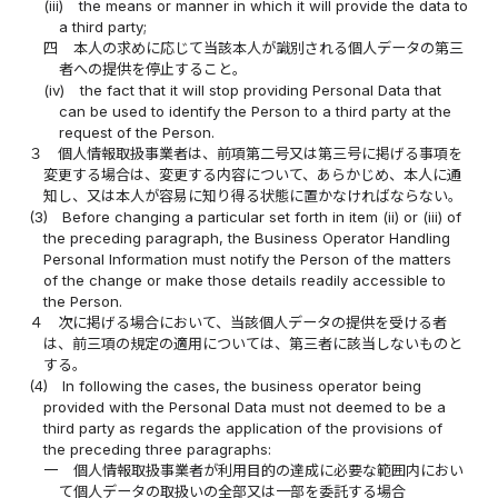
(iii)
the means or manner in which it will provide the data to
a third party;
四
本人の求めに応じて当該本人が識別される個人データの第三
者への提供を停止すること。
(iv)
the fact that it will stop providing Personal Data that
can be used to identify the Person to a third party at the
request of the Person.
３
個人情報取扱事業者は、前項第二号又は第三号に掲げる事項を
変更する場合は、変更する内容について、あらかじめ、本人に通
知し、又は本人が容易に知り得る状態に置かなければならない。
(3)
Before changing a particular set forth in item (ii) or (iii) of
the preceding paragraph, the Business Operator Handling
Personal Information must notify the Person of the matters
of the change or make those details readily accessible to
the Person.
４
次に掲げる場合において、当該個人データの提供を受ける者
は、前三項の規定の適用については、第三者に該当しないものと
する。
(4)
In following the cases, the business operator being
provided with the Personal Data must not deemed to be a
third party as regards the application of the provisions of
the preceding three paragraphs:
一
個人情報取扱事業者が利用目的の達成に必要な範囲内におい
て個人データの取扱いの全部又は一部を委託する場合