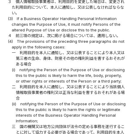
３
個人情報取扱事業者は、利用目的を変更した場合は、変更され
た利用目的について、本人に通知し、又は公表しなければならな
い。
(3)
If a Business Operator Handling Personal Information
changes the Purpose of Use, it must notify Persons of the
altered Purpose of Use or disclose this to the public.
４
前三項の規定は、次に掲げる場合については、適用しない。
(4)
The provisions of the preceding three paragraphs do not
apply in the following cases:
一
利用目的を本人に通知し、又は公表することにより本人又は
第三者の生命、身体、財産その他の権利利益を害するおそれが
ある場合
(i)
notifying the Person of the Purpose of Use or disclosing
this to the public is likely to harm the life, body, property,
or other rights or interests of the Person or a third party;
二
利用目的を本人に通知し、又は公表することにより当該個人
情報取扱事業者の権利又は正当な利益を害するおそれがある場
合
(ii)
notifying the Person of the Purpose of Use or disclosing
this to the public is likely to harm the rights or legitimate
interests of the Business Operator Handling Personal
Information;
三
国の機関又は地方公共団体が法令の定める事務を遂行するこ
とに対して協力する必要がある場合であって、利用目的を本人