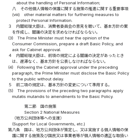
about the handling of Personal Information;
八
その他個人情報の保護に関する施策の推進に関する重要事項
(viii)
other material matters for furthering measures to
protect Personal Information.
３
内閣総理大臣は、消費者委員会の意見を聴いて、基本方針の案
を作成し、閣議の決定を求めなければならない。
(3)
The Prime Minister must hear the opinion of the
Consumer Commission, prepare a draft Basic Policy, and
ask for Cabinet approval.
４
内閣総理大臣は、前項の規定による閣議の決定があったとき
は、遅滞なく、基本方針を公表しなければならない。
(4)
Following the Cabinet approval under the preceding
paragraph, the Prime Minister must disclose the Basic Policy
to the public without delay.
５
前二項の規定は、基本方針の変更について準用する。
(5)
The provisions of the preceding two paragraphs apply
mutatis mutandis to amendments to the Basic Policy.
第二節 国の施策
Section 2 National Measures
（地方公共団体等への支援）
(Support for Local Governments, etc.)
第八条
国は、地方公共団体が策定し、又は実施する個人情報の保
護に関する施策及び国民又は事業者等が個人情報の適正な取扱い