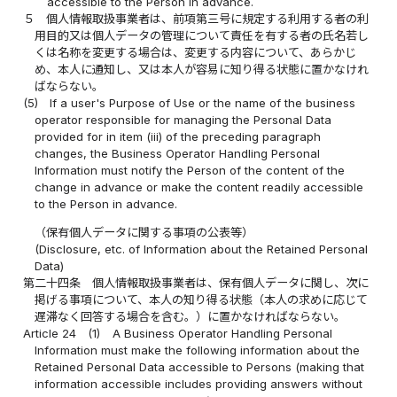
accessible to the Person in advance.
５
個人情報取扱事業者は、前項第三号に規定する利用する者の利
用目的又は個人データの管理について責任を有する者の氏名若し
くは名称を変更する場合は、変更する内容について、あらかじ
め、本人に通知し、又は本人が容易に知り得る状態に置かなけれ
ばならない。
(5)
If a user's Purpose of Use or the name of the business
operator responsible for managing the Personal Data
provided for in item (iii) of the preceding paragraph
changes, the Business Operator Handling Personal
Information must notify the Person of the content of the
change in advance or make the content readily accessible
to the Person in advance.
（保有個人データに関する事項の公表等）
(Disclosure, etc. of Information about the Retained Personal
Data)
第二十四条
個人情報取扱事業者は、保有個人データに関し、次に
掲げる事項について、本人の知り得る状態（本人の求めに応じて
遅滞なく回答する場合を含む。）に置かなければならない。
Article 24
(1)
A Business Operator Handling Personal
Information must make the following information about the
Retained Personal Data accessible to Persons (making that
information accessible includes providing answers without