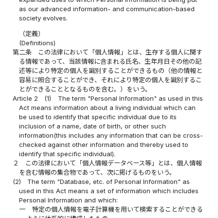
as our advanced information- and communication-based
society evolves.
（定義）
(Definitions)
第二条
この法律において「個人情報」とは、生存する個人に関す
る情報であって、当該情報に含まれる氏名、生年月日その他の記
述等により特定の個人を識別することができるもの（他の情報と
容易に照合することができ、それにより特定の個人を識別するこ
とができることとなるものを含む。）をいう。
Article 2
(1)
The term "Personal Information" as used in this
Act means information about a living individual which can
be used to identify that specific individual due to its
inclusion of a name, date of birth, or other such
information(this includes any information that can be cross-
checked against other information and thereby used to
identify that specific individual).
２
この法律において「個人情報データベース等」とは、個人情報
を含む情報の集合物であって、次に掲げるものをいう。
(2)
The term "Database, etc. of Personal Information" as
used in this Act means a set of information which includes
Personal Information and which:
一
特定の個人情報を電子計算機を用いて検索することができる