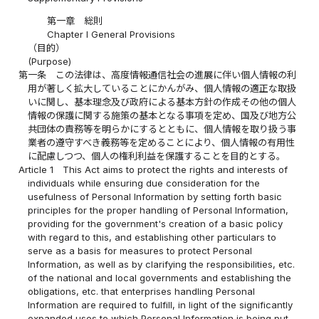
第一章 総則
Chapter I General Provisions
（目的）
(Purpose)
第一条
この法律は、高度情報通信社会の進展に伴い個人情報の利
用が著しく拡大していることにかんがみ、個人情報の適正な取扱
いに関し、基本理念及び政府による基本方針の作成その他の個人
情報の保護に関する施策の基本となる事項を定め、国及び地方公
共団体の責務等を明らかにするとともに、個人情報を取り扱う事
業者の遵守すべき義務等を定めることにより、個人情報の有用性
に配慮しつつ、個人の権利利益を保護することを目的とする。
Article 1
This Act aims to protect the rights and interests of
individuals while ensuring due consideration for the
usefulness of Personal Information by setting forth basic
principles for the proper handling of Personal Information,
providing for the government's creation of a basic policy
with regard to this, and establishing other particulars to
serve as a basis for measures to protect Personal
Information, as well as by clarifying the responsibilities, etc.
of the national and local governments and establishing the
obligations, etc. that enterprises handling Personal
Information are required to fulfill, in light of the significantly
expanded uses to which Personal Information is being put