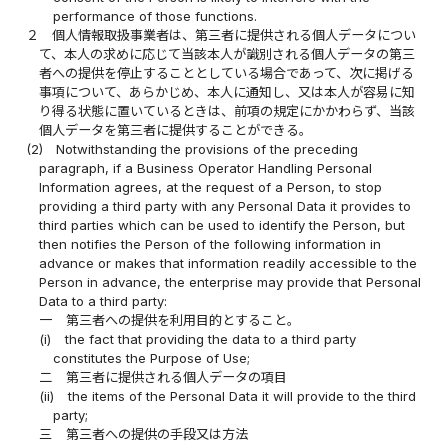
performance of those functions.
２
個人情報取扱事業者は、第三者に提供される個人データについ
て、本人の求めに応じて当該本人が識別される個人データの第三
者への提供を停止することとしている場合であって、次に掲げる
事項について、あらかじめ、本人に通知し、又は本人が容易に知
り得る状態に置いているときは、前項の規定にかかわらず、当該
個人データを第三者に提供することができる。
(2)
Notwithstanding the provisions of the preceding
paragraph, if a Business Operator Handling Personal
Information agrees, at the request of a Person, to stop
providing a third party with any Personal Data it provides to
third parties which can be used to identify the Person, but
then notifies the Person of the following information in
advance or makes that information readily accessible to the
Person in advance, the enterprise may provide that Personal
Data to a third party:
一
第三者への提供を利用目的とすること。
(i)
the fact that providing the data to a third party
constitutes the Purpose of Use;
二
第三者に提供される個人データの項目
(ii)
the items of the Personal Data it will provide to the third
party;
三
第三者への提供の手段又は方法