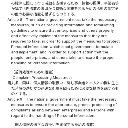
の確保に関して行う活動を支援するため、情報の提供、事業者等
が講ずべき措置の適切かつ有効な実施を図るための指針の策定そ
の他の必要な措置を講ずるものとする。
Article 8
The national government must take the necessary
measures, such as providing information and formulating
guidelines to ensure that enterprises and others properly
and effectively implement the measures that they are
required to take, in order to support the measures to protect
Personal Information which local governments formulate
and implement, and in order to support action that the
people, enterprises, and others take to ensure the proper
handling of Personal Information.
（苦情処理のための措置）
(Complaint Processing Measures)
第九条
国は、個人情報の取扱いに関し事業者と本人との間に生じ
た苦情の適切かつ迅速な処理を図るために必要な措置を講ずるも
のとする。
Article 9
The national government must take the necessary
measures to ensure the appropriate, prompt processing of
complaints arising between enterprises and Persons with
regard to the handling of Personal Information.
（個人情報の適正な取扱いを確保するための措置）