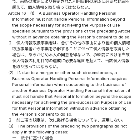
で、前条の規定により特定された利用目的の達成に必要な範囲を
超えて、個人情報を取り扱ってはならない。
Article 16
(1)
A Business Operator Handling Personal
Information must not handle Personal Information beyond
the scope necessary for achieving the Purpose of Use
specified pursuant to the provisions of the preceding Article
without in advance obtaining the Person's consent to do so.
２
個人情報取扱事業者は、合併その他の事由により他の個人情報
取扱事業者から事業を承継することに伴って個人情報を取得した
場合は、あらかじめ本人の同意を得ないで、承継前における当該
個人情報の利用目的の達成に必要な範囲を超えて、当該個人情報
を取り扱ってはならない。
(2)
If, due to a merger or other such circumstances, a
Business Operator Handling Personal Information acquires
Personal Information when succeeding to the business of
another Business Operator Handling Personal Information, it
must not handle that Personal Information beyond the scope
necessary for achieving the pre-succession Purpose of Use
for that Personal Information without in advance obtaining
the Person's consent to do so.
３
前二項の規定は、次に掲げる場合については、適用しない。
(3)
The provisions of the preceding two paragraphs do not
apply in the following cases:
一
法令に基づく場合