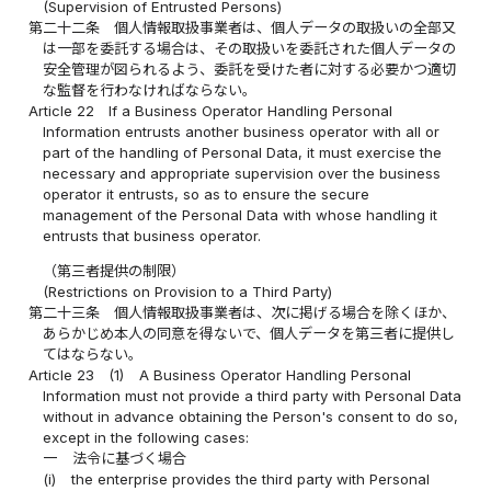
(Supervision of Entrusted Persons)
第二十二条
個人情報取扱事業者は、個人データの取扱いの全部又
は一部を委託する場合は、その取扱いを委託された個人データの
安全管理が図られるよう、委託を受けた者に対する必要かつ適切
な監督を行わなければならない。
Article 22
If a Business Operator Handling Personal
Information entrusts another business operator with all or
part of the handling of Personal Data, it must exercise the
necessary and appropriate supervision over the business
operator it entrusts, so as to ensure the secure
management of the Personal Data with whose handling it
entrusts that business operator.
（第三者提供の制限）
(Restrictions on Provision to a Third Party)
第二十三条
個人情報取扱事業者は、次に掲げる場合を除くほか、
あらかじめ本人の同意を得ないで、個人データを第三者に提供し
てはならない。
Article 23
(1)
A Business Operator Handling Personal
Information must not provide a third party with Personal Data
without in advance obtaining the Person's consent to do so,
except in the following cases:
一
法令に基づく場合
(i)
the enterprise provides the third party with Personal