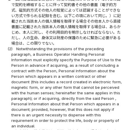
で契約を締結することに伴って契約書その他の書面（電子的方
式、磁気的方式その他人の知覚によっては認識することができな
い方式で作られる記録を含む。以下この項において同じ。）に記
載された当該本人の個人情報を取得する場合その他本人から直接
書面に記載された当該本人の個人情報を取得する場合は、あらか
じめ、本人に対し、その利用目的を明示しなければならない。た
だし、人の生命、身体又は財産の保護のために緊急に必要がある
場合は、この限りでない。
(2)
Notwithstanding the provisions of the preceding
paragraph, a Business Operator Handling Personal
Information must explicitly specify the Purpose of Use to the
Person in advance if acquiring, as a result of concluding a
contract with the Person, Personal Information about the
Person which appears in a written contract or other
document (this includes a record created in electronic form,
magnetic form, or any other form that cannot be perceived
with the human senses; hereinafter the same applies in this
paragraph); or if acquiring, directly from the said Person ,
Personal Information about that Person which appears in a
document; provided, however, that this does not apply if
there is an urgent necessity to dispense with this
requirement in order to protect the life, body or property of
an individual.