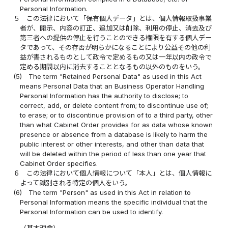
Personal Information.
５
この法律において「保有個人データ」とは、個人情報取扱事業
者が、開示、内容の訂正、追加又は削除、利用の停止、消去及び
第三者への提供の停止を行うことのできる権限を有する個人デー
タであって、その存否が明らかになることにより公益その他の利
益が害されるものとして政令で定めるもの又は一年以内の政令で
定める期間以内に消去することとなるもの以外のものをいう。
(5)
The term "Retained Personal Data" as used in this Act
means Personal Data that an Business Operator Handling
Personal Information has the authority to disclose; to
correct, add, or delete content from; to discontinue use of;
to erase; or to discontinue provision of to a third party, other
than what Cabinet Order provides for as data whose known
presence or absence from a database is likely to harm the
public interest or other interests, and other than data that
will be deleted within the period of less than one year that
Cabinet Order specifies.
６
この法律において個人情報について「本人」とは、個人情報に
よって識別される特定の個人をいう。
(6)
The term "Person" as used in this Act in relation to
Personal Information means the specific individual that the
Personal Information can be used to identify.