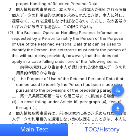
proper handling of Retained Personal Data.
２
個人情報取扱事業者は、本人から、当該本人が識別される保有
個人データの利用目的の通知を求められたときは、本人に対し、
遅滞なく、これを通知しなければならない。ただし、次の各号の
いずれかに該当する場合は、この限りでない。
(2)
If a Business Operator Handling Personal Information is
requested by a Person to notify the Person of the Purpose
of Use of the Retained Personal Data that can be used to
identify the Person, the enterprise must notify the person of
this without delay; provided, however, that this does not
apply in a case falling under one of the following items:
一
前項の規定により当該本人が識別される保有個人データの利
用目的が明らかな場合
(i)
the Purpose of Use of the Retained Personal Data that
can be used to identify the Person has been made clear
translate
pursuant to the provisions of the preceding paragraph;
二
第十八条第四項第一号から第三号までに該当する場合
(ii)
a case falling under Article 18, paragraph (4), item (i)
through (iii).
download
３
個人情報取扱事業者は、前項の規定に基づき求められた保有個
人データの利用目的を通知しない旨の決定をしたときは、本人に
対し、遅滞なく、その旨を通知しなければならない。
Main Text
TOC/History
(3)
If a Business Operator Handling Personal Information