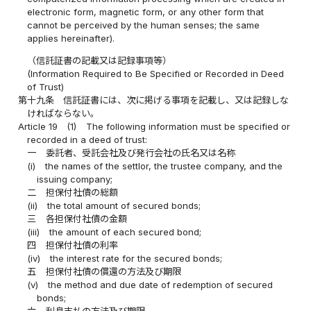
electronic form, magnetic form, or any other form that
cannot be perceived by the human senses; the same
applies hereinafter).
（信託証書の記載又は記録事項等）
(Information Required to Be Specified or Recorded in Deed
of Trust)
第十九条
信託証書には、次に掲げる事項を記載し、又は記録しな
ければならない。
Article 19
(1)
The following information must be specified or
recorded in a deed of trust:
一
委託者、受託会社及び発行会社の氏名又は名称
(i)
the names of the settlor, the trustee company, and the
issuing company;
二
担保付社債の総額
(ii)
the total amount of secured bonds;
三
各担保付社債の金額
(iii)
the amount of each secured bond;
四
担保付社債の利率
(iv)
the interest rate for the secured bonds;
五
担保付社債の償還の方法及び期限
(v)
the method and due date of redemption of secured
bonds;