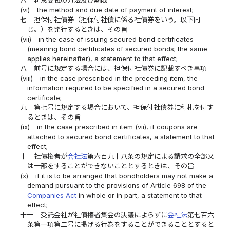
六
利息支払の方法及び期限
(vi)
the method and due date of payment of interest;
七
担保付社債券（担保付社債に係る社債券をいう。以下同
じ。）を発行するときは、その旨
(vii)
in the case of issuing secured bond certificates
(meaning bond certificates of secured bonds; the same
applies hereinafter), a statement to that effect;
八
前号に規定する場合には、担保付社債券に記載すべき事項
(viii)
in the case prescribed in the preceding item, the
information required to be specified in a secured bond
certificate;
九
第七号に規定する場合において、担保付社債券に利札を付す
るときは、その旨
(ix)
in the case prescribed in item (vii), if coupons are
attached to secured bond certificates, a statement to that
effect;
十
社債権者が
会社法
第六百九十八条の規定による請求の全部又
は一部をすることができないこととするときは、その旨
(x)
if it is to be arranged that bondholders may not make a
demand pursuant to the provisions of Article 698 of the
Companies Act
in whole or in part, a statement to that
effect;
十一
受託会社が社債権者集会の決議によらずに
会社法
第七百六
条第一項第二号に掲げる行為をすることができることとすると