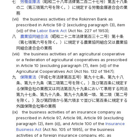
七
労働金庫法
（昭和二十八年法律第二百二十七号）第五十八条
の二（第三項第六号を除く。）に規定する労働金庫連合会の業
務
(vii)
the business activities of the Rokinren Bank as
prescribed in Article 58-2 (excluding paragraph (3), item
(vi)) of the
Labor Bank Act
(Act No. 227 of 1953);
八
農業協同組合法
（昭和二十二年法律第百三十二号）第十条
（第七項第六号を除く。）に規定する農業協同組合又は農業協
同組合連合会の業務
(viii)
the business activities of an agricultural cooperative
or a federation of agricultural cooperatives as prescribed
in Article 10 (excluding paragraph (7), item (vi)) of the
Agricultural Cooperatives Act (Act No. 132 of 1947);
九
保険業法
（平成七年法律第百五号）第九十七条、第九十八
条、第九十九条（第二項第二号を除く。）及び第百条に規定す
る保険会社の業務又は同法第百九十九条において準用する同法
第九十七条、第九十八条、第九十九条第一項、第二項（第二号
を除く。）及び第四項から第六項まで並びに第百条に規定する
外国保険会社等の業務
(ix)
the business activities of an insurance company as
prescribed in Article 97, Article 98, Article 99 (excluding
paragraph (2), item (ii)), and Article 100 of the
Insurance
Business Act
(Act No. 105 of 1995), or the business
activities of a foreign insurance company, etc. as