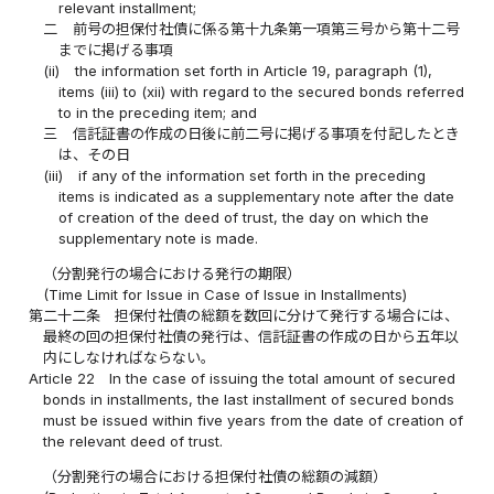
relevant installment;
二
前号の担保付社債に係る第十九条第一項第三号から第十二号
までに掲げる事項
(ii)
the information set forth in Article 19, paragraph (1),
items (iii) to (xii) with regard to the secured bonds referred
to in the preceding item; and
三
信託証書の作成の日後に前二号に掲げる事項を付記したとき
は、その日
(iii)
if any of the information set forth in the preceding
items is indicated as a supplementary note after the date
of creation of the deed of trust, the day on which the
supplementary note is made.
（分割発行の場合における発行の期限）
(Time Limit for Issue in Case of Issue in Installments)
第二十二条
担保付社債の総額を数回に分けて発行する場合には、
最終の回の担保付社債の発行は、信託証書の作成の日から五年以
内にしなければならない。
Article 22
In the case of issuing the total amount of secured
bonds in installments, the last installment of secured bonds
must be issued within five years from the date of creation of
the relevant deed of trust.
（分割発行の場合における担保付社債の総額の減額）