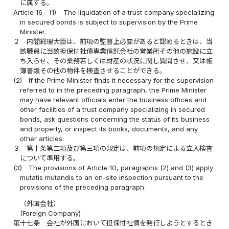
に属する。
Article 16
(1)
The liquidation of a trust company specializing
in secured bonds is subject to supervision by the Prime
Minister.
２
内閣総理大臣は、前項の監督上必要があると認めるときは、当
該職員に当該担保付社債専業信託会社の営業所その他の施設に立
ち入らせ、その業務若しくは財産の状況に関し質問させ、又は帳
簿書類その他の物件を検査させることができる。
(2)
If the Prime Minister finds it necessary for the supervision
referred to in the preceding paragraph, the Prime Minister
may have relevant officials enter the business offices and
other facilities of a trust company specializing in secured
bonds, ask questions concerning the status of its business
and property, or inspect its books, documents, and any
other articles.
３
第十条第二項及び第三項の規定は、前項の規定による立入検査
について準用する。
(3)
The provisions of Article 10, paragraphs (2) and (3) apply
mutatis mutandis to an on-site inspection pursuant to the
provisions of the preceding paragraph.
（外国会社）
(Foreign Company)
第十七条
会社が外国において担保付社債を発行しようとするとき