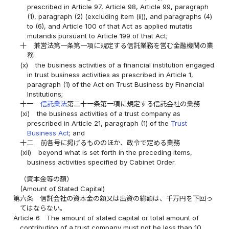
prescribed in Article 97, Article 98, Article 99, paragraph
(1), paragraph (2) (excluding item (ii)), and paragraphs (4)
to (6), and Article 100 of that Act as applied mutatis
mutandis pursuant to Article 199 of that Act;
十
兼営法第一条第一項に規定する信託業務を営む金融機関の業
務
(x)
the business activities of a financial institution engaged
in trust business activities as prescribed in Article 1,
paragraph (1) of the Act on Trust Business by Financial
Institutions;
十一
信託業法
第二十一条第一項に規定する信託会社の業務
(xi)
the business activities of a trust company as
prescribed in Article 21, paragraph (1) of the
Trust
Business Act
; and
十二
前各号に掲げるもののほか、政令で定める業務
(xii)
beyond what is set forth in the preceding items,
business activities specified by Cabinet Order.
（資本金等の額）
(Amount of Stated Capital)
第六条
信託会社の資本金の額又は出資の総額は、千万円を下回っ
てはならない。
Article 6
The amount of stated capital or total amount of
contribution of a trust company must not be less than 10