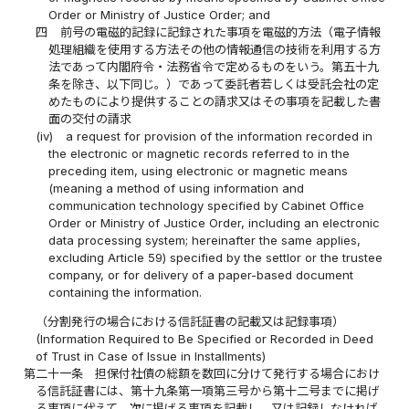
Order or Ministry of Justice Order; and
四
前号の電磁的記録に記録された事項を電磁的方法（電子情報
処理組織を使用する方法その他の情報通信の技術を利用する方
法であって内閣府令・法務省令で定めるものをいう。第五十九
条を除き、以下同じ。）であって委託者若しくは受託会社の定
めたものにより提供することの請求又はその事項を記載した書
面の交付の請求
(iv)
a request for provision of the information recorded in
the electronic or magnetic records referred to in the
preceding item, using electronic or magnetic means
(meaning a method of using information and
communication technology specified by Cabinet Office
Order or Ministry of Justice Order, including an electronic
data processing system; hereinafter the same applies,
excluding Article 59) specified by the settlor or the trustee
company, or for delivery of a paper-based document
containing the information.
（分割発行の場合における信託証書の記載又は記録事項）
(Information Required to Be Specified or Recorded in Deed
of Trust in Case of Issue in Installments)
第二十一条
担保付社債の総額を数回に分けて発行する場合におけ
る信託証書には、第十九条第一項第三号から第十二号までに掲げ
る事項に代えて、次に掲げる事項を記載し、又は記録しなければ