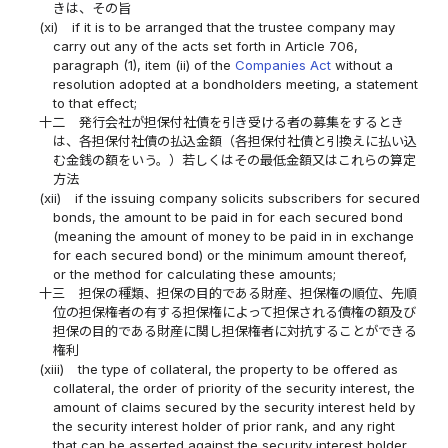
きは、その旨
(xi)
if it is to be arranged that the trustee company may
carry out any of the acts set forth in Article 706,
paragraph (1), item (ii) of the
Companies Act
without a
resolution adopted at a bondholders meeting, a statement
to that effect;
十二
発行会社が担保付社債を引き受ける者の募集をするとき
は、各担保付社債の払込金額（各担保付社債と引換えに払い込
む金銭の額をいう。）若しくはその最低金額又はこれらの算定
方法
(xii)
if the issuing company solicits subscribers for secured
bonds, the amount to be paid in for each secured bond
(meaning the amount of money to be paid in in exchange
for each secured bond) or the minimum amount thereof,
or the method for calculating these amounts;
十三
担保の種類、担保の目的である財産、担保権の順位、先順
位の担保権者の有する担保権によって担保される債権の額及び
担保の目的である財産に関し担保権者に対抗することができる
権利
(xiii)
the type of collateral, the property to be offered as
collateral, the order of priority of the security interest, the
amount of claims secured by the security interest held by
the security interest holder of prior rank, and any right
that can be asserted against the security interest holder