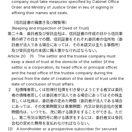
company must take measures specified by Cabinet Office
Order and Ministry of Justice Order in lieu of signing or
affixing their names and seals.
（信託証書の備置き及び閲覧等）
(Keeping and Inspection of Deed of Trust)
第二十条
委託者及び受託会社は、信託証書の作成の日から信託事
務の終了の日までの間、信託証書をそれぞれ委託者の住所地（委
託者が法人である場合にあっては、その本店又は主たる事務所）
及び受託会社の本店に備え置かなければならない。
Article 20
(1)
The settlor and the trustee company must
keep a deed of trust at the domicile of the settlor (if the
settlor is a corporation, its head office or principal office)
and the head office of the trustee company during the
period from the date of creation of the deed of trust until the
date of conclusion of trust affairs.
２
社債権者若しくは担保付社債を引き受けようとする者又は委託
者の債権者若しくは委託者が法人である場合にあってはその株主
若しくは社員は、委託者の定めた時間（委託者が法人である場合
にあっては、その営業時間又は事業時間）内又は受託会社の営業
時間内は、いつでも、次に掲げる請求をすることができる。ただ
し、第二号又は第四号に掲げる請求をするには、委託者又は受託
会社の定めた費用を支払わなければならない。
(2)
A bondholder or a prospective subscriber for secured