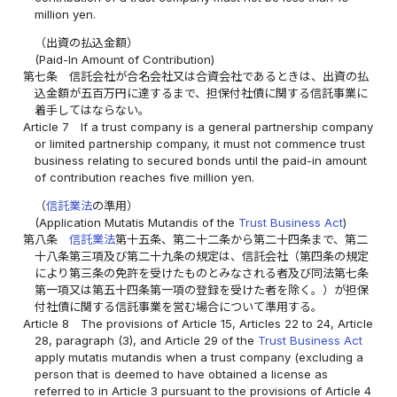
million yen.
（出資の払込金額）
(Paid-In Amount of Contribution)
第七条
信託会社が合名会社又は合資会社であるときは、出資の払
込金額が五百万円に達するまで、担保付社債に関する信託事業に
着手してはならない。
Article 7
If a trust company is a general partnership company
or limited partnership company, it must not commence trust
business relating to secured bonds until the paid-in amount
of contribution reaches five million yen.
（
信託業法
の準用）
(Application Mutatis Mutandis of the
Trust Business Act
)
第八条
信託業法
第十五条、第二十二条から第二十四条まで、第二
十八条第三項及び第二十九条の規定は、信託会社（第四条の規定
により第三条の免許を受けたものとみなされる者及び同法第七条
第一項又は第五十四条第一項の登録を受けた者を除く。）が担保
付社債に関する信託事業を営む場合について準用する。
Article 8
The provisions of Article 15, Articles 22 to 24, Article
28, paragraph (3), and Article 29 of the
Trust Business Act
apply mutatis mutandis when a trust company (excluding a
person that is deemed to have obtained a license as
referred to in Article 3 pursuant to the provisions of Article 4