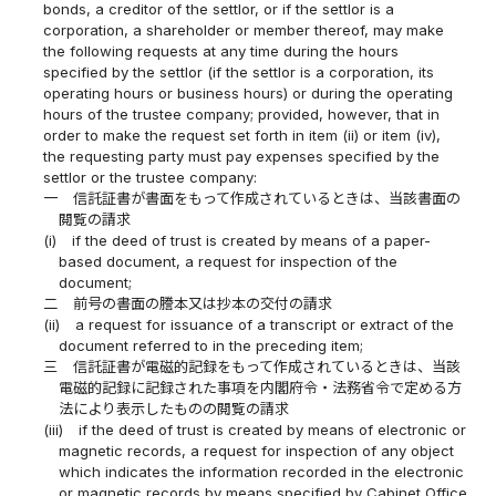
bonds, a creditor of the settlor, or if the settlor is a
corporation, a shareholder or member thereof, may make
the following requests at any time during the hours
specified by the settlor (if the settlor is a corporation, its
operating hours or business hours) or during the operating
hours of the trustee company; provided, however, that in
order to make the request set forth in item (ii) or item (iv),
the requesting party must pay expenses specified by the
settlor or the trustee company:
一
信託証書が書面をもって作成されているときは、当該書面の
閲覧の請求
(i)
if the deed of trust is created by means of a paper-
based document, a request for inspection of the
document;
二
前号の書面の謄本又は抄本の交付の請求
(ii)
a request for issuance of a transcript or extract of the
document referred to in the preceding item;
三
信託証書が電磁的記録をもって作成されているときは、当該
電磁的記録に記録された事項を内閣府令・法務省令で定める方
法により表示したものの閲覧の請求
(iii)
if the deed of trust is created by means of electronic or
magnetic records, a request for inspection of any object
which indicates the information recorded in the electronic
or magnetic records by means specified by Cabinet Office