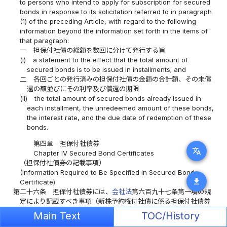
to persons who intend to apply for subscription for secured
bonds in response to its solicitation referred to in paragraph
(1) of the preceding Article, with regard to the following
information beyond the information set forth in the items of
that paragraph:
一
担保付社債の総額を数回に分けて発行する旨
(i)
a statement to the effect that the total amount of
secured bonds is to be issued in installments; and
二
各回ごとの発行済みの担保付社債の金額の合計額、その未償
還の額並びにその利率及び償還の期限
(ii)
the total amount of secured bonds already issued in
each installment, the unredeemed amount of these bonds,
the interest rate, and the due date of redemption of these
bonds.
第四章 担保付社債券
translate
Chapter IV Secured Bond Certificates
（担保付社債券の記載事項）
(Information Required to Be Specified in Secured Bond
download
Certificate)
第二十六条
担保付社債券には、
会社法
第六百九十七条第一項の規
定により記載すべき事項（新株予約権付社債に係る担保付社債券
にあっては、同法第二百九十二条第一項の規定により記載すべき
Main Text
TOC/History
事項）のほか、次に掲げる事項を記載しなければならない。