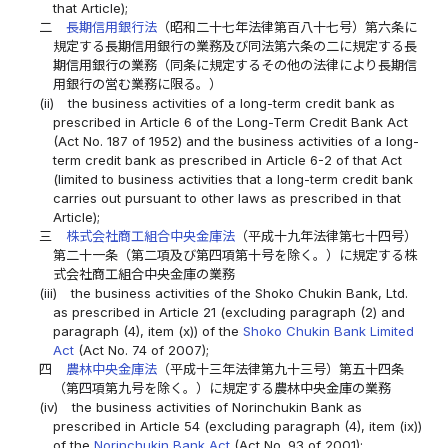
that Article);
二
長期信用銀行法
（昭和二十七年法律第百八十七号）第六条に
規定する長期信用銀行の業務及び同法第六条の二に規定する長
期信用銀行の業務（同条に規定するその他の法律により長期信
用銀行の営む業務に限る。）
(ii)
the business activities of a long-term credit bank as
prescribed in Article 6 of the Long-Term Credit Bank Act
(Act No. 187 of 1952) and the business activities of a long-
term credit bank as prescribed in Article 6-2 of that Act
(limited to business activities that a long-term credit bank
carries out pursuant to other laws as prescribed in that
Article);
三
株式会社商工組合中央金庫法
（平成十九年法律第七十四号）
第二十一条（第二項及び第四項第十号を除く。）に規定する株
式会社商工組合中央金庫の業務
(iii)
the business activities of the Shoko Chukin Bank, Ltd.
as prescribed in Article 21 (excluding paragraph (2) and
paragraph (4), item (x)) of the
Shoko Chukin Bank Limited
Act
(Act No. 74 of 2007);
四
農林中央金庫法
（平成十三年法律第九十三号）第五十四条
（第四項第九号を除く。）に規定する農林中央金庫の業務
(iv)
the business activities of Norinchukin Bank as
prescribed in Article 54 (excluding paragraph (4), item (ix))
of the
Norinchukin Bank Act
(Act No. 93 of 2001);