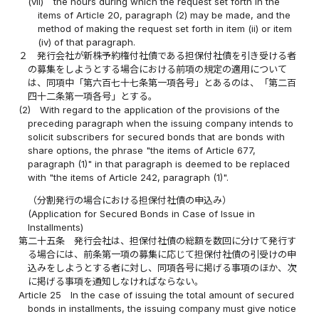
(vii)
the hours during which the request set forth in the
items of Article 20, paragraph (2) may be made, and the
method of making the request set forth in item (ii) or item
(iv) of that paragraph.
２
発行会社が新株予約権付社債である担保付社債を引き受ける者
の募集をしようとする場合における前項の規定の適用について
は、同項中「第六百七十七条第一項各号」とあるのは、「第二百
四十二条第一項各号」とする。
(2)
With regard to the application of the provisions of the
preceding paragraph when the issuing company intends to
solicit subscribers for secured bonds that are bonds with
share options, the phrase "the items of Article 677,
paragraph (1)" in that paragraph is deemed to be replaced
with "the items of Article 242, paragraph (1)".
（分割発行の場合における担保付社債の申込み）
(Application for Secured Bonds in Case of Issue in
Installments)
第二十五条
発行会社は、担保付社債の総額を数回に分けて発行す
る場合には、前条第一項の募集に応じて担保付社債の引受けの申
込みをしようとする者に対し、同項各号に掲げる事項のほか、次
に掲げる事項を通知しなければならない。
Article 25
In the case of issuing the total amount of secured
bonds in installments, the issuing company must give notice