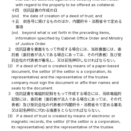
with regard to the property to be offered as collateral;
十四
信託証書の作成の日
(xiv)
the date of creation of a deed of trust; and
十五
前各号に掲げるもののほか、内閣府令・法務省令で定める
事項
(xv)
beyond what is set forth in the preceding items,
information specified by Cabinet Office Order and Ministry
of Justice Order.
２
信託証書を書面をもって作成する場合には、当該書面には、委
託者（委託者が法人である場合にあっては、その代表者）及び受
託会社の代表者が署名し、又は記名押印しなければならない。
(2)
If a deed of trust is created by means of a paper-based
document, the settlor (if the settlor is a corporation, its
representative) and the representative of the trustee
company must sign the document or affix their names and
seals to the document.
３
信託証書を電磁的記録をもって作成する場合には、当該電磁的
記録には、委託者（委託者が法人である場合にあっては、その代
表者）及び受託会社の代表者が内閣府令・法務省令で定める署名
又は記名押印に代わる措置をとらなければならない。
(3)
If a deed of trust is created by means of electronic or
magnetic records, the settlor (if the settlor is a corporation,
its representative) and the representative of the trustee