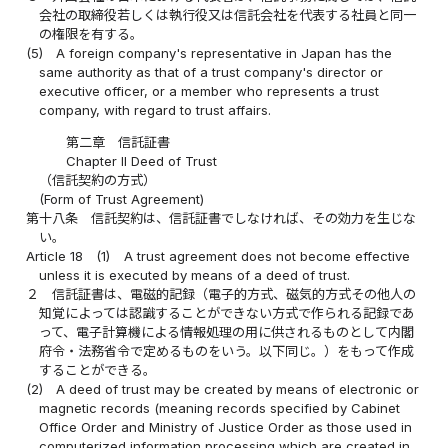
会社の取締役若しくは執行役又は信託会社を代表する社員と同一
の権限を有する。
(5)
A foreign company's representative in Japan has the
same authority as that of a trust company's director or
executive officer, or a member who represents a trust
company, with regard to trust affairs.
第二章 信託証書
Chapter II Deed of Trust
（信託契約の方式）
(Form of Trust Agreement)
第十八条
信託契約は、信託証書でしなければ、その効力を生じな
い。
Article 18
(1)
A trust agreement does not become effective
unless it is executed by means of a deed of trust.
２
信託証書は、電磁的記録（電子的方式、磁気的方式その他人の
知覚によっては認識することができない方式で作られる記録であ
って、電子計算機による情報処理の用に供されるものとして内閣
府令・法務省令で定めるものをいう。以下同じ。）をもって作成
することができる。
(2)
A deed of trust may be created by means of electronic or
magnetic records (meaning records specified by Cabinet
Office Order and Ministry of Justice Order as those used in
computerized information processing which are created in