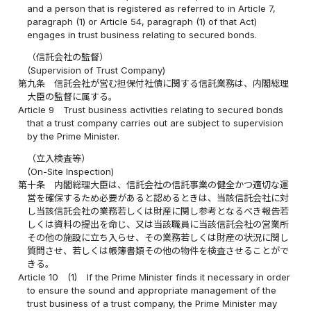
and a person that is registered as referred to in Article 7,
paragraph (1) or Article 54, paragraph (1) of that Act)
engages in trust business relating to secured bonds.
（信託会社の監督）
(Supervision of Trust Company)
第九条
信託会社が営む担保付社債に関する信託業務は、内閣総理
大臣の監督に属する。
Article 9
Trust business activities relating to secured bonds
that a trust company carries out are subject to supervision
by the Prime Minister.
（立入検査等）
(On-Site Inspection)
第十条
内閣総理大臣は、信託会社の信託事業の健全かつ適切な運
営を確保するため必要があると認めるときは、当該信託会社に対
し当該信託会社の業務若しくは財産に関し参考となるべき報告若
しくは資料の提出を命じ、又は当該職員に当該信託会社の営業所
その他の施設に立ち入らせ、その業務若しくは財産の状況に関し
質問させ、若しくは帳簿書類その他の物件を検査させることがで
きる。
Article 10
(1)
If the Prime Minister finds it necessary in order
to ensure the sound and appropriate management of the
trust business of a trust company, the Prime Minister may