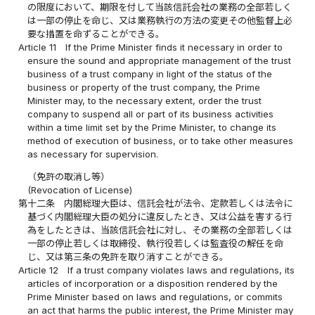
の限度において、期限を付して当該信託会社の業務の全部若しく
は一部の停止を命じ、又は業務執行の方法の変更その他監督上必
要な措置を命ずることができる。
Article 11
If the Prime Minister finds it necessary in order to
ensure the sound and appropriate management of the trust
business of a trust company in light of the status of the
business or property of the trust company, the Prime
Minister may, to the necessary extent, order the trust
company to suspend all or part of its business activities
within a time limit set by the Prime Minister, to change its
method of execution of business, or to take other measures
as necessary for supervision.
（免許の取消し等）
(Revocation of License)
第十二条
内閣総理大臣は、信託会社が法令、定款若しくは法令に
基づく内閣総理大臣の処分に違反したとき、又は公益を害する行
為をしたときは、当該信託会社に対し、その業務の全部若しくは
一部の停止若しくは取締役、執行役若しくは監査役の解任を命
じ、又は第三条の免許を取り消すことができる。
Article 12
If a trust company violates laws and regulations, its
articles of incorporation or a disposition rendered by the
Prime Minister based on laws and regulations, or commits
an act that harms the public interest, the Prime Minister may