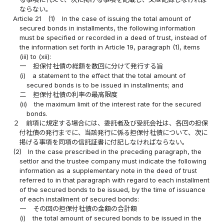
ならない。
Article 21
(1)
In the case of issuing the total amount of
secured bonds in installments, the following information
must be specified or recorded in a deed of trust, instead of
the information set forth in Article 19, paragraph (1), items
(iii) to (xii):
一
担保付社債の総額を数回に分けて発行する旨
(i)
a statement to the effect that the total amount of
secured bonds is to be issued in installments; and
二
担保付社債の利率の最高限度
(ii)
the maximum limit of the interest rate for the secured
bonds.
２
前項に規定する場合には、委託者及び受託会社は、各回の担保
付社債の発行までに、当該発行に係る担保付社債について、次に
掲げる事項を同項の信託証書に付記しなければならない。
(2)
In the case prescribed in the preceding paragraph, the
settlor and the trustee company must indicate the following
information as a supplementary note in the deed of trust
referred to in that paragraph with regard to each installment
of the secured bonds to be issued, by the time of issuance
of each installment of secured bonds:
一
その回の担保付社債の金額の合計額
(i)
the total amount of secured bonds to be issued in the