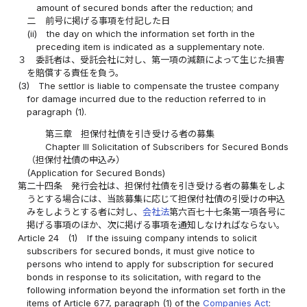
amount of secured bonds after the reduction; and
二
前号に掲げる事項を付記した日
(ii)
the day on which the information set forth in the
preceding item is indicated as a supplementary note.
３
委託者は、受託会社に対し、第一項の減額によって生じた損害
を賠償する責任を負う。
(3)
The settlor is liable to compensate the trustee company
for damage incurred due to the reduction referred to in
paragraph (1).
第三章 担保付社債を引き受ける者の募集
Chapter III Solicitation of Subscribers for Secured Bonds
（担保付社債の申込み）
(Application for Secured Bonds)
第二十四条
発行会社は、担保付社債を引き受ける者の募集をしよ
うとする場合には、当該募集に応じて担保付社債の引受けの申込
みをしようとする者に対し、
会社法
第六百七十七条第一項各号に
掲げる事項のほか、次に掲げる事項を通知しなければならない。
Article 24
(1)
If the issuing company intends to solicit
subscribers for secured bonds, it must give notice to
persons who intend to apply for subscription for secured
bonds in response to its solicitation, with regard to the
following information beyond the information set forth in the
items of Article 677, paragraph (1) of the
Companies Act
: