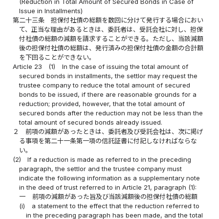
(Reduction in Total Amount of Secured Bonds in Case of
Issue in Installments)
第二十三条
担保付社債の総額を数回に分けて発行する場合におい
て、正当な理由があるときは、委託者は、受託会社に対し、担保
付社債の総額の減額を請求することができる。ただし、当該減額
後の担保付社債の総額は、発行済みの担保付社債の金額の合計額
を下回ることができない。
Article 23
(1)
In the case of issuing the total amount of
secured bonds in installments, the settlor may request the
trustee company to reduce the total amount of secured
bonds to be issued, if there are reasonable grounds for a
reduction; provided, however, that the total amount of
secured bonds after the reduction may not be less than the
total amount of secured bonds already issued.
２
前項の減額があったときは、委託者及び受託会社は、次に掲げ
る事項を第二十一条第一項の信託証書に付記しなければならな
い。
(2)
If a reduction is made as referred to in the preceding
paragraph, the settlor and the trustee company must
indicate the following information as a supplementary note
in the deed of trust referred to in Article 21, paragraph (1):
一
前項の減額があった旨及び当該減額後の担保付社債の総額
(i)
a statement to the effect that the reduction referred to
in the preceding paragraph has been made, and the total