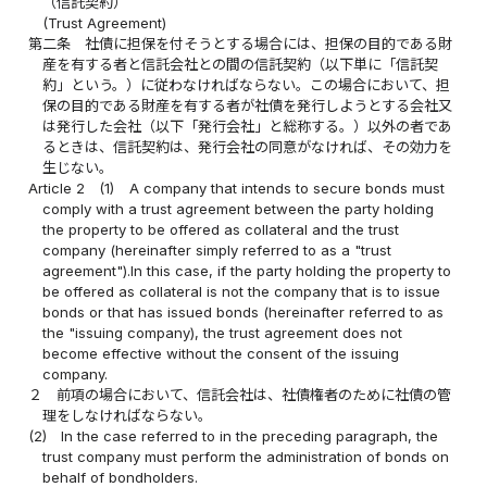
（信託契約）
(Trust Agreement)
第二条
社債に担保を付そうとする場合には、担保の目的である財
産を有する者と信託会社との間の信託契約（以下単に「信託契
約」という。）に従わなければならない。この場合において、担
保の目的である財産を有する者が社債を発行しようとする会社又
は発行した会社（以下「発行会社」と総称する。）以外の者であ
るときは、信託契約は、発行会社の同意がなければ、その効力を
生じない。
Article 2
(1)
A company that intends to secure bonds must
comply with a trust agreement between the party holding
the property to be offered as collateral and the trust
company (hereinafter simply referred to as a "trust
agreement").In this case, if the party holding the property to
be offered as collateral is not the company that is to issue
bonds or that has issued bonds (hereinafter referred to as
the "issuing company), the trust agreement does not
become effective without the consent of the issuing
company.
２
前項の場合において、信託会社は、社債権者のために社債の管
理をしなければならない。
(2)
In the case referred to in the preceding paragraph, the
trust company must perform the administration of bonds on
behalf of bondholders.