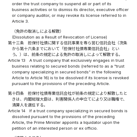
order the trust company to suspend all or part of its
business activities or to dismiss its director, executive officer
or company auditor, or may revoke its license referred to in
Article 3.
（免許の取消しによる解散）
(Dissolution as a Result of Revocation of License)
第十三条
担保付社債に関する信託事業を専ら営む信託会社（次条
から第十六条までにおいて「担保付社債専業信託会社」とい
う。）は、前条の規定による免許の取消しによって解散する。
Article 13
A trust company that exclusively engages in trust
business relating to secured bonds (referred to as a "trust
company specializing in secured bonds" in the following
Article to Article 16) is to be dissolved if its license is revoked
pursuant to the provisions of the preceding Article.
第十四条
担保付社債専業信託会社が前条の規定により解散したと
きは、内閣総理大臣は、利害関係人の申立てにより又は職権で、
清算人を選任する。
Article 14
If a trust company specializing in secured bonds is
dissolved pursuant to the provisions of the preceding
Article, the Prime Minister appoints a liquidator upon the
petition of an interested person or ex officio.