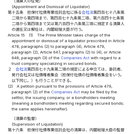
（清算人の任免）
(Appointment and Dismissal of Liquidator)
第十五条
担保付社債専業信託会社に係る
会社法
第四百七十八条第
二項から第四項まで、第四百七十九条第二項、第六百四十七条第
二項から第四項まで又は第六百四十八条第三項に規定する清算人
の選任又は解任は、内閣総理大臣が行う。
Article 15
(1)
The Prime Minister takes charge of the
appointment or dismissal of a liquidator prescribed in Article
478, paragraphs (2) to paragraph (4), Article 479,
paragraph (2), Article 647, paragraphs (2) to (4), or Article
648, paragraph (3) of the
Companies Act
with regard to a
trust company specializing in secured bonds.
２
会社法
第四百七十九条第二項の規定による申立ては、委託者、
発行会社又は社債権者集会（担保付社債の社債権者集会をいう。
以下同じ。）も行うことができる。
(2)
A petition pursuant to the provisions of Article 479,
paragraph (2) of the
Companies Act
may be filed by the
settlor, the issuing company, or a bondholders meeting
(meaning a bondholders meeting regarding secured bonds;
the same applies hereinafter).
（清算の監督）
(Supervision of Liquidation)
第十六条
担保付社債専業信託会社の清算は、内閣総理大臣の監督