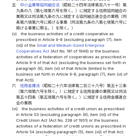
五
中小企業等協同組合法
（昭和二十四年法律第百八十一号）第
九条の八（第七項第六号を除く。）に規定する信用協同組合の
業務又は同法第九条の九に規定する協同組合連合会の業務（同
条第六項第六号に掲げる事業（同法第九条の八第七項第六号に
掲げる事業に限る。）を除く。）
(v)
the business activities of a credit cooperative as
prescribed in Article 9-8 (excluding paragraph (7), item
(vi)) of the
Small and Medium-Sized Enterprise
Cooperatives Act
(Act No. 181 of 1949) or the business
activities of a federation of cooperatives as prescribed in
Article 9-9 of that Act (excluding the business set forth in
paragraph (6), item (vi) of that Article (limited to the
business set forth in Article 9-8, paragraph (7), item (vi) of
that Act));
六
信用金庫法
（昭和二十六年法律第二百三十八号）第五十三条
（第六項第六号を除く。）に規定する信用金庫の業務又は同法
第五十四条（第五項第六号を除く。）に規定する信用金庫連合
会の業務
(vi)
the business activities of a credit union as prescribed
in Article 53 (excluding paragraph (6), item (vi)) of the
Credit Union Act (Act No. 238 of 1951) or the business
activities of a federation of credit unions as prescribed in
Article 54 (excluding paragraph (5), item (vi)) of that Act;