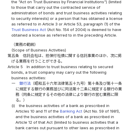
the "Act on Trust Business by Financial Institutions") (limited
to those that carry out the contracted service of
administration of bonds and trust business activities relating
to security interests) or a person that has obtained a license
as referred to in Article 3 or Article 53, paragraph (1) of the
Trust Business Act
(Act No. 154 of 2004) is deemed to have
obtained a license as referred to in the preceding Article.
（業務の範囲）
(Scope of Business Activities)
第五条
信託会社は、担保付社債に関する信託事業のほか、次に掲
げる業務を行うことができる。
Article 5
In addition to trust business relating to secured
bonds, a trust company may carry out the following
business activities:
一
銀行法
（昭和五十六年法律第五十九号）第十条及び第十一条
に規定する銀行の業務並びに同法第十二条に規定する銀行の業
務（同条に規定するその他の法律により銀行の営む業務に限
る。）
(i)
the business activities of a bank as prescribed in
Articles 10 and 11 of the
Banking Act
(Act No. 59 of 1981),
and the business activities of a bank as prescribed in
Article 12 of that Act (limited to business activities that a
bank carries out pursuant to other laws as prescribed in