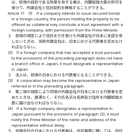
は、担保の目的である財産を有する者は、内閣総理大臣の許可を
受けて、外国会社と信託契約を締結することができる。
Article 17
(1)
If a company intends to issue secured bonds
in a foreign country, the person holding the property to be
offered as collateral may conclude a trust agreement with a
foreign company, with permission from the Prime Minister.
２
前項の規定により信託を引き受けた外国会社が日本に支店を有
しないときは、当該外国会社は、日本における代表者を定めなけ
ればならない。
(2)
If a foreign company that has accepted a trust pursuant
to the provisions of the preceding paragraph does not have
a branch office in Japan, it must designate a representative
in Japan.
３
法人は、前項の日本における代表者となることができる。
(3)
A corporation may become the representative in Japan
referred to in the preceding paragraph.
４
第二項の規定により同項の外国会社が日本における代表者を定
めたときは、遅滞なく、その氏名又は名称及び住所を内閣総理大
臣に届け出なければならない。
(4)
If a foreign company designates a representative in
Japan pursuant to the provisions of paragraph (2), it must
notify the Prime Minister of the name and address of the
representative without delay.
５
外国会社の日本における代表者は、信託事務に関しては、信託