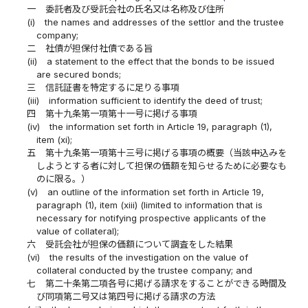
一
委託者及び受託会社の氏名又は名称及び住所
(i)
the names and addresses of the settlor and the trustee
company;
二
社債が担保付社債である旨
(ii)
a statement to the effect that the bonds to be issued
are secured bonds;
三
信託証書を特定するに足りる事項
(iii)
information sufficient to identify the deed of trust;
四
第十九条第一項第十一号に掲げる事項
(iv)
the information set forth in Article 19, paragraph (1),
item (xi);
五
第十九条第一項第十三号に掲げる事項の概要（当該申込みを
しようとする者に対して担保の価額を知らせるために必要なも
のに限る。）
(v)
an outline of the information set forth in Article 19,
paragraph (1), item (xiii) (limited to information that is
necessary for notifying prospective applicants of the
value of collateral);
六
受託会社が担保の価額について調査をした結果
(vi)
the results of the investigation on the value of
collateral conducted by the trustee company; and
七
第二十条第二項各号に掲げる請求をすることができる時間及
び同項第二号又は第四号に掲げる請求の方法