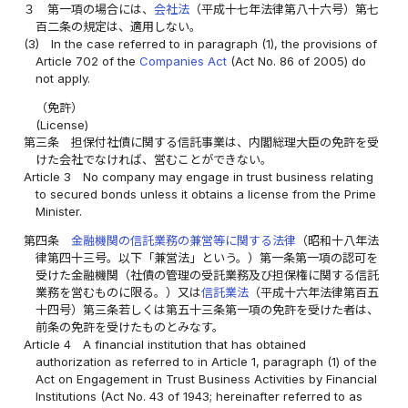
３
第一項の場合には、
会社法
（平成十七年法律第八十六号）第七
百二条の規定は、適用しない。
(3)
In the case referred to in paragraph (1), the provisions of
Article 702 of the
Companies Act
(Act No. 86 of 2005) do
not apply.
（免許）
(License)
第三条
担保付社債に関する信託事業は、内閣総理大臣の免許を受
けた会社でなければ、営むことができない。
Article 3
No company may engage in trust business relating
to secured bonds unless it obtains a license from the Prime
Minister.
第四条
金融機関の信託業務の兼営等に関する法律
（昭和十八年法
律第四十三号。以下「兼営法」という。）第一条第一項の認可を
受けた金融機関（社債の管理の受託業務及び担保権に関する信託
業務を営むものに限る。）又は
信託業法
（平成十六年法律第百五
十四号）第三条若しくは第五十三条第一項の免許を受けた者は、
前条の免許を受けたものとみなす。
Article 4
A financial institution that has obtained
authorization as referred to in Article 1, paragraph (1) of the
Act on Engagement in Trust Business Activities by Financial
Institutions (Act No. 43 of 1943; hereinafter referred to as