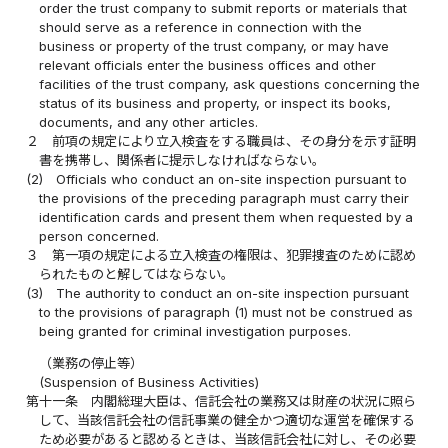
order the trust company to submit reports or materials that
should serve as a reference in connection with the
business or property of the trust company, or may have
relevant officials enter the business offices and other
facilities of the trust company, ask questions concerning the
status of its business and property, or inspect its books,
documents, and any other articles.
２
前項の規定により立入検査をする職員は、その身分を示す証明
書を携帯し、関係者に提示しなければならない。
(2)
Officials who conduct an on-site inspection pursuant to
the provisions of the preceding paragraph must carry their
identification cards and present them when requested by a
person concerned.
３
第一項の規定による立入検査の権限は、犯罪捜査のために認め
られたものと解してはならない。
(3)
The authority to conduct an on-site inspection pursuant
to the provisions of paragraph (1) must not be construed as
being granted for criminal investigation purposes.
（業務の停止等）
(Suspension of Business Activities)
第十一条
内閣総理大臣は、信託会社の業務又は財産の状況に照ら
して、当該信託会社の信託事業の健全かつ適切な運営を確保する
ため必要があると認めるときは、当該信託会社に対し、その必要