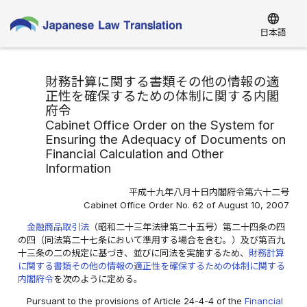
language
日本語
財務計算に関する書類その他の情報の適
正性を確保するための体制に関する内閣
府令
Cabinet Office Order on the System for
Ensuring the Adequacy of Documents on
Financial Calculation and Other
Information
平成十九年八月十日内閣府令第六十二号
Cabinet Office Order No. 62 of August 10, 2007
金融商品取引法
（昭和二十三年法律第二十五号）第二十四条の四
の四（同法第二十七条において準用する場合を含む。）及び第百九
十三条の二の規定に基づき、並びに同法を実施するため、
財務計算
に関する書類その他の情報の適正性を確保するための体制に関する
内閣府令
を次のように定める。
Pursuant to the provisions of Article 24-4-4 of the
Financial