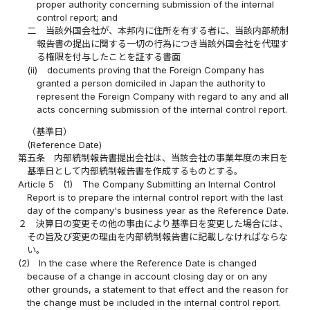
proper authority concerning submission of the internal
control report; and
二
当該外国会社が、本邦内に住所を有する者に、当該内部統制
報告書の提出に関する一切の行為につき当該外国会社を代理す
る権限を付与したことを証する書面
(ii)
documents proving that the Foreign Company has
granted a person domiciled in Japan the authority to
represent the Foreign Company with regard to any and all
acts concerning submission of the internal control report.
（基準日）
(Reference Date)
第五条
内部統制報告書提出会社は、当該会社の事業年度の末日を
基準日として内部統制報告書を作成するものとする。
Article 5
(1)
The Company Submitting an Internal Control
Report is to prepare the internal control report with the last
day of the company's business year as the Reference Date.
２
決算日の変更その他の事由により基準日を変更した場合には、
その旨及び変更の理由を内部統制報告書に記載しなければならな
い。
(2)
In the case where the Reference Date is changed
because of a change in account closing day or on any
other grounds, a statement to that effect and the reason for
the change must be included in the internal control report.