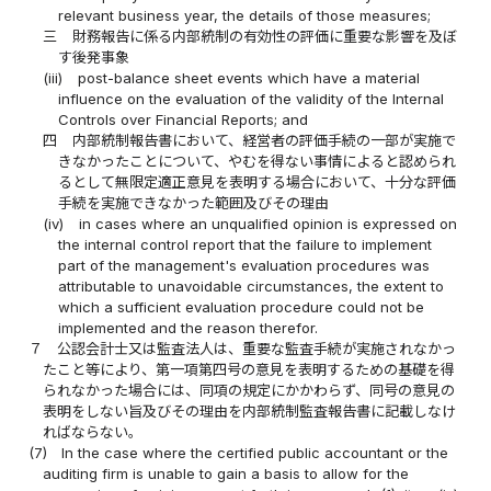
relevant business year, the details of those measures;
三
財務報告に係る内部統制の有効性の評価に重要な影響を及ぼ
す後発事象
(iii)
post-balance sheet events which have a material
influence on the evaluation of the validity of the Internal
Controls over Financial Reports; and
四
内部統制報告書において、経営者の評価手続の一部が実施で
きなかったことについて、やむを得ない事情によると認められ
るとして無限定適正意見を表明する場合において、十分な評価
手続を実施できなかった範囲及びその理由
(iv)
in cases where an unqualified opinion is expressed on
the internal control report that the failure to implement
part of the management's evaluation procedures was
attributable to unavoidable circumstances, the extent to
which a sufficient evaluation procedure could not be
implemented and the reason therefor.
７
公認会計士又は監査法人は、重要な監査手続が実施されなかっ
たこと等により、第一項第四号の意見を表明するための基礎を得
られなかった場合には、同項の規定にかかわらず、同号の意見の
表明をしない旨及びその理由を内部統制監査報告書に記載しなけ
ればならない。
(7)
In the case where the certified public accountant or the
auditing firm is unable to gain a basis to allow for the