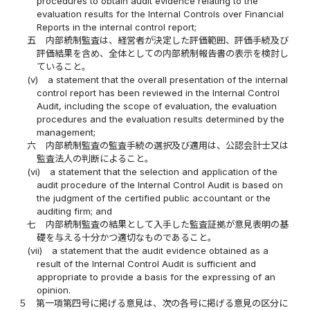
procedures to obtain audit evidence relating to the
evaluation results for the Internal Controls over Financial
Reports in the internal control report;
五
内部統制監査は、経営者が決定した評価範囲、評価手続及び
評価結果を含め、全体としての内部統制報告書の表示を検討し
ていること。
(v)
a statement that the overall presentation of the internal
control report has been reviewed in the Internal Control
Audit, including the scope of evaluation, the evaluation
procedures and the evaluation results determined by the
management;
六
内部統制監査の監査手続の選択及び適用は、公認会計士又は
監査法人の判断によること。
(vi)
a statement that the selection and application of the
audit procedure of the Internal Control Audit is based on
the judgment of the certified public accountant or the
auditing firm; and
七
内部統制監査の結果として入手した監査証拠が意見表明の基
礎を与える十分かつ適切なものであること。
(vii)
a statement that the audit evidence obtained as a
result of the Internal Control Audit is sufficient and
appropriate to provide a basis for the expressing of an
opinion.
５
第一項第四号に掲げる意見は、次の各号に掲げる意見の区分に