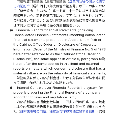
一
財務報告財務諸表（連結財務諸表（
企業内容等の開示に関す
る内閣府令
（昭和四十八年大蔵省令第五号。以下この条におい
て「開示府令」という。）第一条第二十一号に規定する連結財
務諸表をいう。第五条第三項において同じ。）を含む。以下こ
の号において同じ。）及び財務諸表の信頼性に重要な影響を及
ぼす開示に関する事項に係る外部報告をいう。
(i)
Financial Reports:financial statements (including
Consolidated Financial Statements (meaning consolidated
financial statements prescribed in Article 1, item (xxi) of
the Cabinet Office Order on Disclosure of Corporate
Information (Order of the Ministry of Finance No. 5 of 1973;
hereinafter referred to as the "Cabinet Office Order on
Disclosure"); the same applies in Article 5, paragraph (3));
hereinafter the same applies in this item) and external
reports on matters which concern a disclosure that has a
material influence on the reliability of financial statements;
二
財務報告に係る内部統制会社における財務報告が法令等に従
って適正に作成されるための体制をいう。
(ii)
Internal Controls over Financial Reports:the system for
properly preparing the Financial Reports of a company
according to laws and regulations, etc.;
三
内部統制報告書提出会社法第二十四条の四の四第一項の規定
により内部統制報告書を有価証券報告書と併せて提出すべき会
社（
財務諸表等の用語、様式及び作成方法に関する規則
（昭和