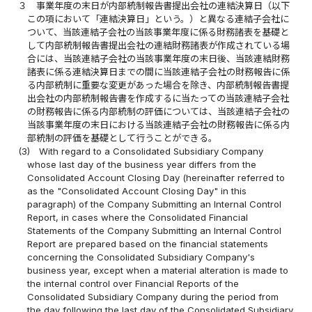
３
事業年度の末日が内部統制報告書提出会社の連結決算日（以下
この項において「連結決算日」という。）と異なる連結子会社に
ついて、当該連結子会社の当該事業年度に係る財務諸表を基礎と
して内部統制報告書提出会社の連結財務諸表が作成されている場
合には、当該連結子会社の当該事業年度の末日後、当該連結財務
諸表に係る連結決算日までの間に当該連結子会社の財務報告に係
る内部統制に重要な変更があった場合を除き、内部統制報告書提
出会社の内部統制報告書を作成するに当たっての当該連結子会社
の財務報告に係る内部統制の評価については、当該連結子会社の
当該事業年度の末日における当該連結子会社の財務報告に係る内
部統制の評価を基礎として行うことができる。
(3)
With regard to a Consolidated Subsidiary Company
whose last day of the business year differs from the
Consolidated Account Closing Day (hereinafter referred to
as the "Consolidated Account Closing Day" in this
paragraph) of the Company Submitting an Internal Control
Report, in cases where the Consolidated Financial
Statements of the Company Submitting an Internal Control
Report are prepared based on the financial statements
concerning the Consolidated Subsidiary Company's
business year, except when a material alteration is made to
the internal control over Financial Reports of the
Consolidated Subsidiary Company during the period from
the day following the last day of the Consolidated Subsidiary