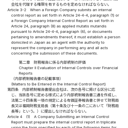
会社を代理する権限を有するものを定めなければならない。
Article 3-2
When a Foreign Company submits an internal
control report as set forth in Article 24-4-4, paragraph (1) or
a Foreign Company Internal Control Report as set forth in
Article 24, paragraph (8) as applied mutatis mutandis
pursuant to Article 24-4-4, paragraph (6), or documents
pertaining to amendments thereof, it must establish a person
domiciled in Japan as an agent with the authority to
represent the company in performing any and all acts
concerning the submission of these documents.
第二章 財務報告に係る内部統制の評価
Chapter II Evaluation of Internal Controls over Financial
Reports
（内部統制報告書の記載事項）
(Matters to Be Entered in the Internal Control Report)
第四条
内部統制報告書提出会社は、次の各号に掲げる区分に応
じ、当該各号に定める様式により内部統制報告書三通を作成し、
法第二十四条第一項の規定による有価証券報告書と併せて財務局
長又は福岡財務支局長（第十条及び十一条の二において「財務局
長等」という。）に提出しなければならない。
Article 4
(1)
A Company Submitting an Internal Control
Report must prepare the internal control report in triplicate
using the form specified by each of the following items for