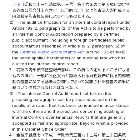
士法
（昭和二十三年法律第百三号）第十六条の二第五項に規定す
る外国公認会計士を含む。以下同じ。）又は監査法人が作成する
内部統制監査報告書により行うものとする。
(2)
The audit certification for an internal control report under
Article 193-2, paragraph (2) of the Act is to be performed by
an Internal Control Audit report prepared by a certified
public accountant (including a foreign certificated public
accountant as described in Article 16-2, paragraph (5) of
the
Certified Public Accountants Act
(Act No. 103 of 1948);
the same applies hereinafter) or an auditing firm who has
audited the internal control report.
３
前項の内部統制監査報告書は、この府令の定めるところによる
もののほか、一般に公正妥当と認められる財務報告に係る内部統
制の監査に関する基準及び慣行に従って実施された監査の結果に
基づいて作成されなければならない。
(3)
The Internal Control Audit report set forth in the
preceding paragraph must be prepared based on the
results of an audit that has been conducted in accordance
with the criteria and the practices concerning auditing of
Internal Controls over Financial Reports that are generally
accepted as fair and appropriate, beyond what is provided
in this Cabinet Office Order.
４
金融庁組織令（平成十年政令第三百九十二号）第二十四条第一