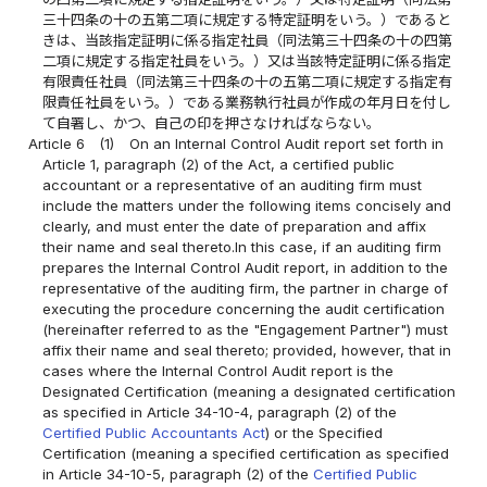
三十四条の十の五第二項に規定する特定証明をいう。）であると
きは、当該指定証明に係る指定社員（同法第三十四条の十の四第
二項に規定する指定社員をいう。）又は当該特定証明に係る指定
有限責任社員（同法第三十四条の十の五第二項に規定する指定有
限責任社員をいう。）である業務執行社員が作成の年月日を付し
て自署し、かつ、自己の印を押さなければならない。
Article 6
(1)
On an Internal Control Audit report set forth in
Article 1, paragraph (2) of the Act, a certified public
accountant or a representative of an auditing firm must
include the matters under the following items concisely and
clearly, and must enter the date of preparation and affix
their name and seal thereto.In this case, if an auditing firm
prepares the Internal Control Audit report, in addition to the
representative of the auditing firm, the partner in charge of
executing the procedure concerning the audit certification
(hereinafter referred to as the "Engagement Partner") must
affix their name and seal thereto; provided, however, that in
cases where the Internal Control Audit report is the
Designated Certification (meaning a designated certification
as specified in Article 34-10-4, paragraph (2) of the
Certified Public Accountants Act
) or the Specified
Certification (meaning a specified certification as specified
in Article 34-10-5, paragraph (2) of the
Certified Public