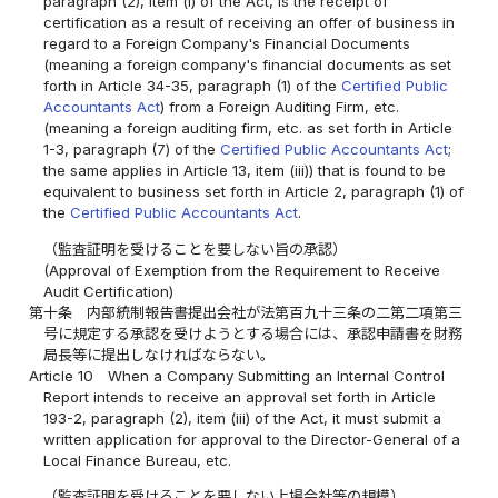
paragraph (2), item (i) of the Act, is the receipt of
certification as a result of receiving an offer of business in
regard to a Foreign Company's Financial Documents
(meaning a foreign company's financial documents as set
forth in Article 34-35, paragraph (1) of the
Certified Public
Accountants Act
) from a Foreign Auditing Firm, etc.
(meaning a foreign auditing firm, etc. as set forth in Article
1-3, paragraph (7) of the
Certified Public Accountants Act
;
the same applies in Article 13, item (iii)) that is found to be
equivalent to business set forth in Article 2, paragraph (1) of
the
Certified Public Accountants Act
.
（監査証明を受けることを要しない旨の承認）
(Approval of Exemption from the Requirement to Receive
Audit Certification)
第十条
内部統制報告書提出会社が法第百九十三条の二第二項第三
号に規定する承認を受けようとする場合には、承認申請書を財務
局長等に提出しなければならない。
Article 10
When a Company Submitting an Internal Control
Report intends to receive an approval set forth in Article
193-2, paragraph (2), item (iii) of the Act, it must submit a
written application for approval to the Director-General of a
Local Finance Bureau, etc.
（監査証明を受けることを要しない上場会社等の規模）