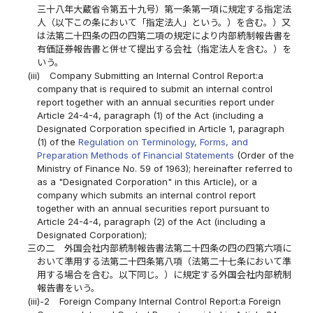
三十八年大蔵省令第五十九号）第一条第一項に規定する指定法
人（以下この条において「指定法人」という。）を含む。）又
は法第二十四条の四の四第二項の規定により内部統制報告書を
有価証券報告書と併せて提出する会社（指定法人を含む。）を
いう。
(iii)
Company Submitting an Internal Control Report:a
company that is required to submit an internal control
report together with an annual securities report under
Article 24-4-4, paragraph (1) of the Act (including a
Designated Corporation specified in Article 1, paragraph
(1) of the
Regulation on Terminology, Forms, and
Preparation Methods of Financial Statements
(Order of the
Ministry of Finance No. 59 of 1963); hereinafter referred to
as a "Designated Corporation" in this Article), or a
company which submits an internal control report
together with an annual securities report pursuant to
Article 24-4-4, paragraph (2) of the Act (including a
Designated Corporation);
三の二
外国会社内部統制報告書法第二十四条の四の四第六項に
おいて準用する法第二十四条第八項（法第二十七条において準
用する場合を含む。以下同じ。）に規定する外国会社内部統制
報告書をいう。
(iii)-2
Foreign Company Internal Control Report:a Foreign