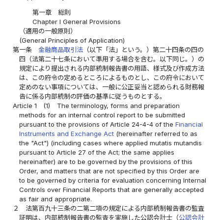
第一章 総則
Chapter I General Provisions
（適用の一般原則）
(General Principles of Application)
第一条
金融商品取引法
（以下「法」という。）第二十四条の四の
四（法第二十七条において準用する場合を含む。以下同じ。）の
規定により提出される内部統制報告書の用語、様式及び作成方法
は、この府令の定めるところによるものとし、この府令において
定めのない事項については、一般に公正妥当と認められる財務報
告に係る内部統制の評価の基準に従うものとする。
Article 1
(1)
The terminology, forms and preparation
methods for an internal control report to be submitted
pursuant to the provisions of Article 24-4-4 of the
Financial
Instruments and Exchange Act
(hereinafter referred to as
the "Act") (including cases where applied mutatis mutandis
pursuant to Article 27 of the Act; the same applies
hereinafter) are to be governed by the provisions of this
Order, and matters that are not specified by this Order are
to be governed by criteria for evaluation concerning Internal
Controls over Financial Reports that are generally accepted
as fair and appropriate.
２
法第百九十三条の二第二項の規定による内部統制報告書の監査
証明は、内部統制報告書の監査を実施した公認会計士（
公認会計