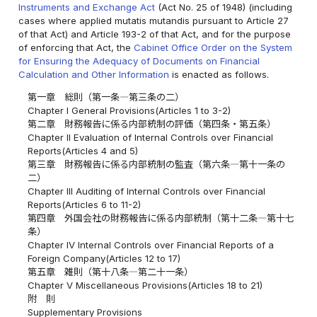
Instruments and Exchange Act
(Act No. 25 of 1948) (including
cases where applied mutatis mutandis pursuant to Article 27
of that Act) and Article 193-2 of that Act, and for the purpose
of enforcing that Act, the
Cabinet Office Order on the System
for Ensuring the Adequacy of Documents on Financial
Calculation and Other Information
is enacted as follows.
第一章 総則（第一条―第三条の二）
Chapter I General Provisions(Articles 1 to 3-2)
第二章 財務報告に係る内部統制の評価（第四条・第五条）
Chapter II Evaluation of Internal Controls over Financial
Reports(Articles 4 and 5)
第三章 財務報告に係る内部統制の監査（第六条―第十一条の
二）
Chapter III Auditing of Internal Controls over Financial
Reports(Articles 6 to 11-2)
第四章 外国会社の財務報告に係る内部統制（第十二条―第十七
条）
Chapter IV Internal Controls over Financial Reports of a
Foreign Company(Articles 12 to 17)
第五章 雑則（第十八条―第二十一条）
Chapter V Miscellaneous Provisions(Articles 18 to 21)
附 則
Supplementary Provisions