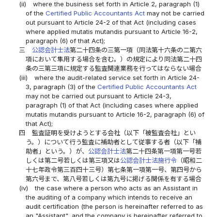
(ii)
where the business set forth in Article 2, paragraph (1)
of the
Certified Public Accountants Act
may not be carried
out pursuant to Article 24-2 of that Act (including cases
where applied mutatis mutandis pursuant to Article 16-2,
paragraph (6) of that Act);
三
公認会計士法
第二十四条の三第一項（同法第十六条の二第六
項において隼用する場合を含む。）の規定により同法第二十四
条の三第三項に規定する監査関連業務を行ってはならない場合
(iii)
where the audit-related service set forth in Article 24-
3, paragraph (3) of the
Certified Public Accountants Act
may not be carried out pursuant to Article 24-3,
paragraph (1) of that Act (including cases where applied
mutatis mutandis pursuant to Article 16-2, paragraph (6) of
that Act);
四
監査証明を受けようとする会社（以下「被監査会社」とい
う。）について行う監査に補助者として従事する者（以下「補
助者」という。）が、
公認会計士法
第二十四条第一項第一号若
しくは第二号若しくは第三項又は
公認会計士法施行令
（昭和二
十七年政令第三百四十三号）第七条第一項第一号、第四号から
第六号まで、第八号若しくは第九号に掲げる関係を有する場合
(iv)
the case where a person who acts as an Assistant in
the auditing of a company which intends to receive an
audit certification (the person is hereinafter referred to as
an "Assistant", and the company is hereinafter referred to