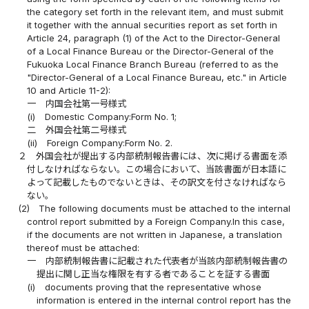
the category set forth in the relevant item, and must submit
it together with the annual securities report as set forth in
Article 24, paragraph (1) of the Act to the Director-General
of a Local Finance Bureau or the Director-General of the
Fukuoka Local Finance Branch Bureau (referred to as the
"Director-General of a Local Finance Bureau, etc." in Article
10 and Article 11-2):
一
内国会社第一号様式
(i)
Domestic Company:Form No. 1;
二
外国会社第二号様式
(ii)
Foreign Company:Form No. 2.
２
外国会社が提出する内部統制報告書には、次に掲げる書面を添
付しなければならない。この場合において、当該書面が日本語に
よって記載したものでないときは、その訳文を付さなければなら
ない。
(2)
The following documents must be attached to the internal
control report submitted by a Foreign Company.In this case,
if the documents are not written in Japanese, a translation
thereof must be attached:
一
内部統制報告書に記載された代表者が当該内部統制報告書の
提出に関し正当な権限を有する者であることを証する書面
(i)
documents proving that the representative whose
information is entered in the internal control report has the