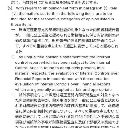
応じ、当該各号に定める事項を記載するものとする。
(5)
With regard to an opinion set forth in paragraph (1), item
(iv), the matters set forth in the following items are to be
included for the respective categories of opinion listed in
those items:
一
無限定適正意見内部統制監査の対象となった内部統制報告書
が、一般に公正妥当と認められる財務報告に係る内部統制の評
価の基準に準拠して、財務報告に係る内部統制の評価につい
て、すべての重要な点において適正に表示していると認められ
る旨
(i)
an unqualified opinion:a statement that the internal
control report which has been subject to the Internal
Control Audit is found to adequately present, in all
material respects, the evaluation of Internal Controls over
Financial Reports in accordance with the criteria for
evaluation of Internal Controls over Financial Reports
which are generally accepted as fair and appropriate;
二
除外事項を付した限定付適正意見内部統制監査の対象となっ
た内部統制報告書が、除外事項を除き一般に公正妥当と認めら
れる財務報告に係る内部統制の評価の基準に準拠して、財務報
告に係る内部統制の評価について、すべての重要な点において
適正に表示していると認められる旨並びに除外した不適切な事
項及び当該除外事項が財務諸表監査に及ぼす影響又は実施でき
なかった重要な監査手続等及び当該事実が財務諸表監査に及ぼ