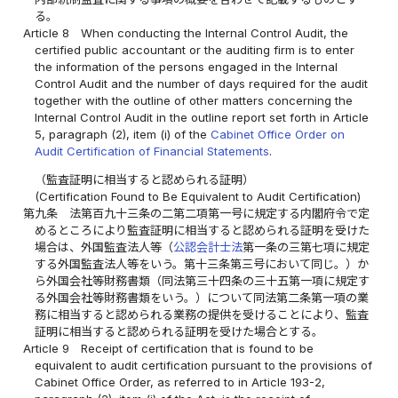
る。
Article 8
When conducting the Internal Control Audit, the
certified public accountant or the auditing firm is to enter
the information of the persons engaged in the Internal
Control Audit and the number of days required for the audit
together with the outline of other matters concerning the
Internal Control Audit in the outline report set forth in Article
5, paragraph (2), item (i) of the
Cabinet Office Order on
Audit Certification of Financial Statements
.
（監査証明に相当すると認められる証明）
(Certification Found to Be Equivalent to Audit Certification)
第九条
法第百九十三条の二第二項第一号に規定する内閣府令で定
めるところにより監査証明に相当すると認められる証明を受けた
場合は、外国監査法人等（
公認会計士法
第一条の三第七項に規定
する外国監査法人等をいう。第十三条第三号において同じ。）か
ら外国会社等財務書類（同法第三十四条の三十五第一項に規定す
る外国会社等財務書類をいう。）について同法第二条第一項の業
務に相当すると認められる業務の提供を受けることにより、監査
証明に相当すると認められる証明を受けた場合とする。
Article 9
Receipt of certification that is found to be
equivalent to audit certification pursuant to the provisions of
Cabinet Office Order, as referred to in Article 193-2,