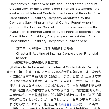
Company's business year until the Consolidated Account
Closing Day for the Consolidated Financial Statements, the
evaluation of Internal Controls over Financial Reports of the
Consolidated Subsidiary Company conducted by the
Company Submitting an Internal Control Report when it
prepares the Internal Control Report may be based on the
evaluation of Internal Controls over Financial Reports of the
Consolidated Subsidiary Company on the last day of the
Consolidated Subsidiary Company's business year.
第三章 財務報告に係る内部統制の監査
Chapter III Auditing of Internal Controls over Financial
Reports
（内部統制監査報告書の記載事項）
(Matters to Be Entered in an Internal Control Audit Report)
第六条
第一条第二項に規定する内部統制監査報告書には、次の各
号に掲げる事項を簡潔明瞭に記載し、かつ、公認会計士又は監査
法人の代表者が作成の年月日を付して自署し、かつ、自己の印を
押さなければならない。この場合において、当該内部統制監査報
告書が監査法人の作成するものであるときは、当該監査法人の代
表者のほか、当該監査証明に係る業務を執行した社員（以下「業
務執行社員」という。）が、自署し、かつ、自己の印を押さなけ
ればならない。ただし、指定証明（
公認会計士法
第三十四条の十
の四第二項に規定する指定証明をいう。）又は特定証明（同法第