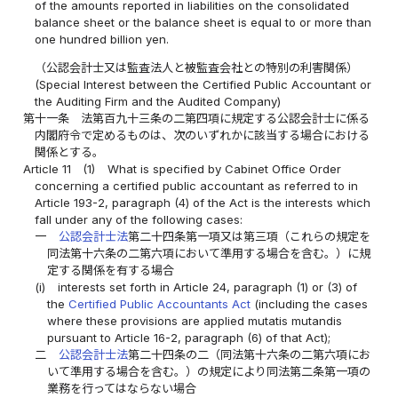
of the amounts reported in liabilities on the consolidated
balance sheet or the balance sheet is equal to or more than
one hundred billion yen.
（公認会計士又は監査法人と被監査会社との特別の利害関係）
(Special Interest between the Certified Public Accountant or
the Auditing Firm and the Audited Company)
第十一条
法第百九十三条の二第四項に規定する公認会計士に係る
内閣府令で定めるものは、次のいずれかに該当する場合における
関係とする。
Article 11
(1)
What is specified by Cabinet Office Order
concerning a certified public accountant as referred to in
Article 193-2, paragraph (4) of the Act is the interests which
fall under any of the following cases:
一
公認会計士法
第二十四条第一項又は第三項（これらの規定を
同法第十六条の二第六項において準用する場合を含む。）に規
定する関係を有する場合
(i)
interests set forth in Article 24, paragraph (1) or (3) of
the
Certified Public Accountants Act
(including the cases
where these provisions are applied mutatis mutandis
pursuant to Article 16-2, paragraph (6) of that Act);
二
公認会計士法
第二十四条の二（同法第十六条の二第六項にお
いて準用する場合を含む。）の規定により同法第二条第一項の
業務を行ってはならない場合