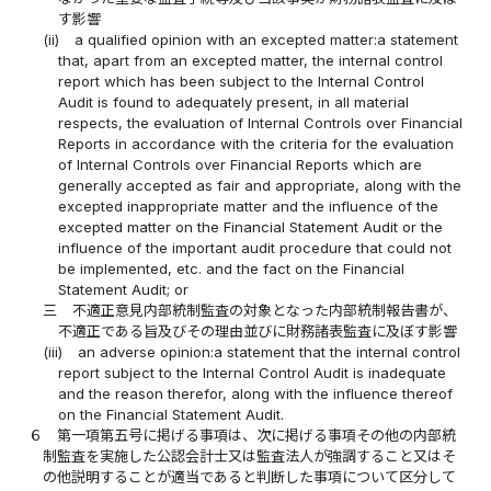
す影響
(ii)
a qualified opinion with an excepted matter:a statement
that, apart from an excepted matter, the internal control
report which has been subject to the Internal Control
Audit is found to adequately present, in all material
respects, the evaluation of Internal Controls over Financial
Reports in accordance with the criteria for the evaluation
of Internal Controls over Financial Reports which are
generally accepted as fair and appropriate, along with the
excepted inappropriate matter and the influence of the
excepted matter on the Financial Statement Audit or the
influence of the important audit procedure that could not
be implemented, etc. and the fact on the Financial
Statement Audit; or
三
不適正意見内部統制監査の対象となった内部統制報告書が、
不適正である旨及びその理由並びに財務諸表監査に及ぼす影響
(iii)
an adverse opinion:a statement that the internal control
report subject to the Internal Control Audit is inadequate
and the reason therefor, along with the influence thereof
on the Financial Statement Audit.
６
第一項第五号に掲げる事項は、次に掲げる事項その他の内部統
制監査を実施した公認会計士又は監査法人が強調すること又はそ
の他説明することが適当であると判断した事項について区分して