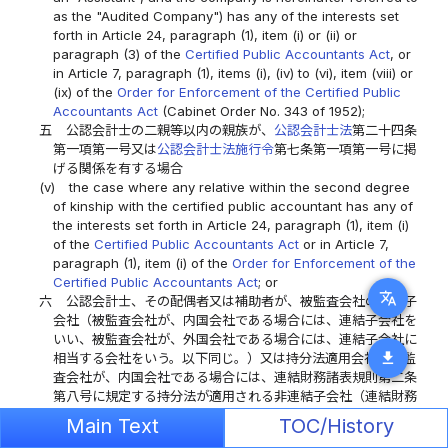
as the "Audited Company") has any of the interests set
forth in Article 24, paragraph (1), item (i) or (ii) or
paragraph (3) of the
Certified Public Accountants Act
, or
in Article 7, paragraph (1), items (i), (iv) to (vi), item (viii) or
(ix) of the
Order for Enforcement of the Certified Public
Accountants Act
(Cabinet Order No. 343 of 1952);
五
公認会計士の二親等以内の親族が、
公認会計士法
第二十四条
第一項第一号又は
公認会計士法施行令
第七条第一項第一号に掲
げる関係を有する場合
(v)
the case where any relative within the second degree
of kinship with the certified public accountant has any of
the interests set forth in Article 24, paragraph (1), item (i)
of the
Certified Public Accountants Act
or in Article 7,
paragraph (1), item (i) of the
Order for Enforcement of the
Certified Public Accountants Act
; or
translate
六
公認会計士、その配偶者又は補助者が、被監査会社の連結子
会社（被監査会社が、内国会社である場合には、連結子会社を
いい、被監査会社が、外国会社である場合には、連結子会社に
download
相当する会社をいう。以下同じ。）又は持分法適用会社（被監
査会社が、内国会社である場合には、連結財務諸表規則第二条
第八号に規定する持分法が適用される非連結子会社（連結財務
諸表規則第二条第六号に規定する非連結子会社をいう。以下同
Main Text
TOC/History
じ。）及び関連会社（連結財務諸表規則第二条第七号に規定す