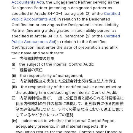
Accountants Act
), the Engagement Partner serving as the
Designated Partner (meaning a designated partner as
specified in Article 34-10-4, paragraph (2) of the
Certified
Public Accountants Act
) in relation to the Designated
Certification or serving as the Designated Limited Liability
Partner (meaning a designated limited liability partner as
specified in Article 34-10-5, paragraph (2) of the
Certified
Public Accountants Act
) in relation to the Specified
Certification must enter the date of preparation and affix
their name and seal thereto:
一
内部統制監査の対象
(i)
the subject of the Internal Control Audit;
二
経営者の責任
(ii)
the responsibility of management;
三
内部統制監査を実施した公認会計士又は監査法人の責任
(iii)
the responsibility of the certified public accountant or
the auditing firm conducting the Internal Control Audit;
四
内部統制報告書が、一般に公正妥当と認められる財務報告に
係る内部統制の評価の基準に準拠して、財務報告に係る内部統
制の評価結果について、すべての重要な点において適正に表示
しているかどうかについての意見
(iv)
opinions as to whether the Internal Control Report
adequately presents, in all material respects, the
evaluation results for the Internal Controls over Financial