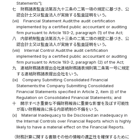
Statements");
七
財務諸表監査法第百九十三条の二第一項の規定に基づき、公
認会計士又は監査法人が実施する監査証明をいう。
(vii)
Financial Statement Audit:the audit certification
implemented by a certified public accountant or auditing
firm pursuant to Article 193-2, paragraph (1) of the Act;
八
内部統制監査法第百九十三条の二第二項の規定に基づき、公
認会計士又は監査法人が実施する監査証明をいう。
(viii)
Internal Control Audit:the audit certification
implemented by a certified public accountant or auditing
firm pursuant to Article 193-2, paragraph (2) of the Act;
九
連結財務諸表提出会社連結財務諸表規則第二条第一号に規定
する連結財務諸表提出会社をいう。
(ix)
Company Submitting Consolidated Financial
Statements:the Company Submitting Consolidated
Financial Statements specified in Article 2, item (i) of the
Regulation on Consolidated Financial Statements; and
十
開示すべき重要な不備財務報告に重要な影響を及ぼす可能性
が高い財務報告に係る内部統制の不備をいう。
(x)
Material Inadequacy to Be Disclosed:an inadequacy in
the Internal Controls over Financial Reports which is highly
likely to have a material effect on the Financial Reports.
（財務計算に関する書類その他の情報の適正性を確保するために