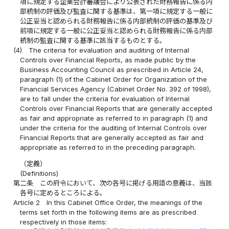
項に規定する企業会計審議会により公表された財務報告に係る内
部統制の評価及び監査に関する基準は、第一項に規定する一般に
公正妥当と認められる財務報告に係る内部統制の評価の基準及び
前項に規定する一般に公正妥当と認められる財務報告に係る内部
統制の監査に関する基準に該当するものとする。
(4)
The criteria for evaluation and auditing of Internal
Controls over Financial Reports, as made public by the
Business Accounting Council as prescribed in Article 24,
paragraph (1) of the Cabinet Order for Organization of the
Financial Services Agency (Cabinet Order No. 392 of 1998),
are to fall under the criteria for evaluation of Internal
Controls over Financial Reports that are generally accepted
as fair and appropriate as referred to in paragraph (1) and
under the criteria for the auditing of Internal Controls over
Financial Reports that are generally accepted as fair and
appropriate as referred to in the preceding paragraph.
（定義）
(Definitions)
第二条
この府令において、次の各号に掲げる用語の意義は、当該
各号に定めるところによる。
Article 2
In this Cabinet Office Order, the meanings of the
terms set forth in the following items are as prescribed
respectively in those items: