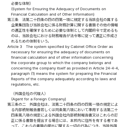
必要な体制）
(System for Ensuring the Adequacy of Documents on
Financial Calculation and of Other Information)
第三条
法第二十四条の四の四第一項に規定する当該会社の属する
企業集団及び当該会社に係る財務計算に関する書類その他の情報
の適正性を確保するために必要な体制として内閣府令で定めるも
のは、当該会社における財務報告が法令等に従って適正に作成さ
れるための体制をいう。
Article 3
The system specified by Cabinet Office Order as
necessary for ensuring the adequacy of documents on
financial calculation and of other information concerning
the corporate group to which the company belongs and
concerning the company itself as provided in Article 24-4-4,
paragraph (1) means the system for preparing the Financial
Reports of the company adequately according to laws and
regulations, etc.
（外国会社の代理人）
(Agent for a Foreign Company)
第三条の二
外国会社は、法第二十四条の四の四第一項の規定によ
る内部統制報告書若しくは同条第六項において準用する法第二十
四条第八項の規定による外国会社内部統制報告書又はこれらの訂
正に係る書類を提出する場合には、本邦内に住所を有する者であ
って、これらの書類の提出に関する一切の行為につき、当該外国