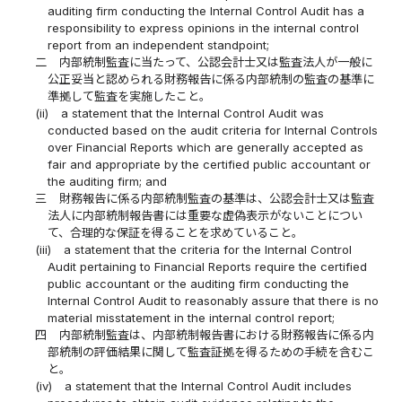
auditing firm conducting the Internal Control Audit has a
responsibility to express opinions in the internal control
report from an independent standpoint;
二
内部統制監査に当たって、公認会計士又は監査法人が一般に
公正妥当と認められる財務報告に係る内部統制の監査の基準に
準拠して監査を実施したこと。
(ii)
a statement that the Internal Control Audit was
conducted based on the audit criteria for Internal Controls
over Financial Reports which are generally accepted as
fair and appropriate by the certified public accountant or
the auditing firm; and
三
財務報告に係る内部統制監査の基準は、公認会計士又は監査
法人に内部統制報告書には重要な虚偽表示がないことについ
て、合理的な保証を得ることを求めていること。
(iii)
a statement that the criteria for the Internal Control
Audit pertaining to Financial Reports require the certified
public accountant or the auditing firm conducting the
Internal Control Audit to reasonably assure that there is no
material misstatement in the internal control report;
四
内部統制監査は、内部統制報告書における財務報告に係る内
部統制の評価結果に関して監査証拠を得るための手続を含むこ
と。
(iv)
a statement that the Internal Control Audit includes