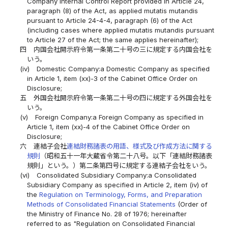
Company Internal Control Report provided in Article 24,
paragraph (8) of the Act, as applied mutatis mutandis
pursuant to Article 24-4-4, paragraph (6) of the Act
(including cases where applied mutatis mutandis pursuant
to Article 27 of the Act; the same applies hereinafter);
四
内国会社開示府令第一条第二十号の三に規定する内国会社を
いう。
(iv)
Domestic Company:a Domestic Company as specified
in Article 1, item (xx)-3 of the Cabinet Office Order on
Disclosure;
五
外国会社開示府令第一条第二十号の四に規定する外国会社を
いう。
(v)
Foreign Company:a Foreign Company as specified in
Article 1, item (xx)-4 of the Cabinet Office Order on
Disclosure;
六
連結子会社
連結財務諸表の用語、様式及び作成方法に関する
規則
（昭和五十一年大蔵省令第二十八号。以下「連結財務諸表
規則」という。）第二条第四号に規定する連結子会社をいう。
(vi)
Consolidated Subsidiary Company:a Consolidated
Subsidiary Company as specified in Article 2, item (iv) of
the
Regulation on Terminology, Forms, and Preparation
Methods of Consolidated Financial Statements
(Order of
the Ministry of Finance No. 28 of 1976; hereinafter
referred to as "Regulation on Consolidated Financial