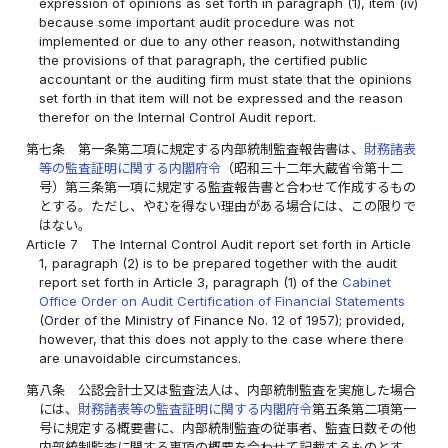
expression of opinions as set forth in paragraph (1), item (iv)
because some important audit procedure was not
implemented or due to any other reason, notwithstanding
the provisions of that paragraph, the certified public
accountant or the auditing firm must state that the opinions
set forth in that item will not be expressed and the reason
therefor on the Internal Control Audit report.
第七条
第一条第二項に規定する内部統制監査報告書は、
財務諸表
等の監査証明に関する内閣府令
（昭和三十二年大蔵省令第十二
号）第三条第一項に規定する監査報告書と合わせて作成するもの
とする。ただし、やむを得ない理由がある場合には、この限りで
はない。
Article 7
The Internal Control Audit report set forth in Article
1, paragraph (2) is to be prepared together with the audit
report set forth in Article 3, paragraph (1) of the
Cabinet
Office Order on Audit Certification of Financial Statements
(Order of the Ministry of Finance No. 12 of 1957); provided,
however, that this does not apply to the case where there
are unavoidable circumstances.
第八条
公認会計士又は監査法人は、内部統制監査を実施した場合
には、
財務諸表等の監査証明に関する内閣府令
第五条第二項第一
号に規定する概要書に、内部統制監査の従事者、監査日数その他
内部統制監査に関する事項の概要を合わせて記載するものとす