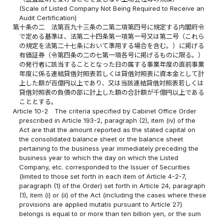
(Scale of Listed Company Not Being Required to Receive an
Audit Certification)
第十条の二
法第百九十三条の二第二項第四号に規定する内閣府令
で定める基準は、法第二十四条第一項第一号又は第二号（これら
の規定を法第二十七条において準用する場合を含む。）に掲げる
有価証券（令第四条の二の七第一項各号に掲げるものに限る。）
の発行者に該当することとなった日の属する事業年度の直前事業
年度に係る連結貸借対照表若しくは貸借対照表に資本金として計
上した額が百億円以上であり、又は当該連結貸借対照表若しくは
貸借対照表の負債の部に計上した額の合計額が千億円以上である
こととする。
Article 10-2
The criteria specified by Cabinet Office Order
prescribed in Article 193-2, paragraph (2), item (iv) of the
Act are that the amount reported as the stated capital on
the consolidated balance sheet or the balance sheet
pertaining to the business year immediately preceding the
business year to which the day on which the Listed
Company, etc. corresponded to the Issuer of Securities
(limited to those set forth in each item of Article 4-2-7,
paragraph (1) of the Order) set forth in Article 24, paragraph
(1), item (i) or (ii) of the Act (including the cases where these
provisions are applied mutatis pursuant to Article 27)
belongs is equal to or more than ten billion yen, or the sum