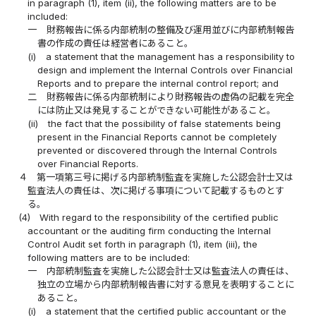
in paragraph (1), item (ii), the following matters are to be
included:
一
財務報告に係る内部統制の整備及び運用並びに内部統制報告
書の作成の責任は経営者にあること。
(i)
a statement that the management has a responsibility to
design and implement the Internal Controls over Financial
Reports and to prepare the internal control report; and
二
財務報告に係る内部統制により財務報告の虚偽の記載を完全
には防止又は発見することができない可能性があること。
(ii)
the fact that the possibility of false statements being
present in the Financial Reports cannot be completely
prevented or discovered through the Internal Controls
over Financial Reports.
４
第一項第三号に掲げる内部統制監査を実施した公認会計士又は
監査法人の責任は、次に掲げる事項について記載するものとす
る。
(4)
With regard to the responsibility of the certified public
accountant or the auditing firm conducting the Internal
Control Audit set forth in paragraph (1), item (iii), the
following matters are to be included:
一
内部統制監査を実施した公認会計士又は監査法人の責任は、
独立の立場から内部統制報告書に対する意見を表明することに
あること。
(i)
a statement that the certified public accountant or the