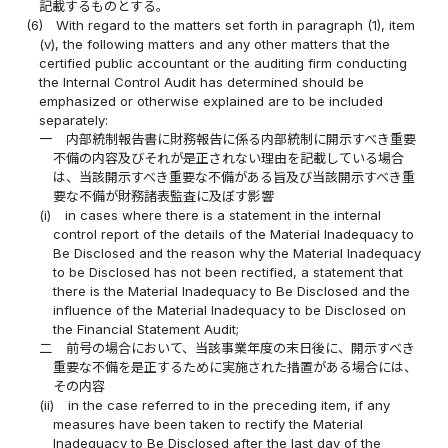
記載するものとする。
(6)
With regard to the matters set forth in paragraph (1), item
(v), the following matters and any other matters that the
certified public accountant or the auditing firm conducting
the Internal Control Audit has determined should be
emphasized or otherwise explained are to be included
separately:
一
内部統制報告書に財務報告に係る内部統制に開示すべき重要
不備の内容及びそれが是正されない理由を記載している場合
は、当該開示すべき重要な不備がある旨及び当該開示すべき重
要な不備が財務諸表監査に及ぼす影響
(i)
in cases where there is a statement in the internal
control report of the details of the Material Inadequacy to
Be Disclosed and the reason why the Material Inadequacy
to be Disclosed has not been rectified, a statement that
there is the Material Inadequacy to Be Disclosed and the
influence of the Material Inadequacy to be Disclosed on
the Financial Statement Audit;
二
前号の場合において、当該事業年度の末日後に、開示すべき
重要な不備を是正するために実施された措置がある場合には、
その内容
(ii)
in the case referred to in the preceding item, if any
measures have been taken to rectify the Material
Inadequacy to Be Disclosed after the last day of the