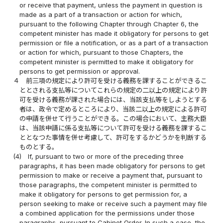
or receive that payment, unless the payment in question is
made as a part of a transaction or action for which,
pursuant to the following Chapter through Chapter 6, the
competent minister has made it obligatory for persons to get
permission or file a notification, or as a part of a transaction
or action for which, pursuant to those Chapters, the
competent minister is permitted to make it obligatory for
persons to get permission or approval.
４
前三項の規定により許可を受ける義務を課することができるこ
ととされる支払等についてこれらの規定の二以上の規定により許
可を受ける義務が課された場合には、当該支払等をしようとする
者は、政令で定めるところにより、当該二以上の規定による許可
の申請を併せて行うことができる。この場合において、主務大臣
は、当該申請に係る支払等について許可を受ける義務を課するこ
ととなつた事情を併せ考慮して、許可をするかどうかを判断する
ものとする。
(4)
If, pursuant to two or more of the preceding three
paragraphs, it has been made obligatory for persons to get
permission to make or receive a payment that, pursuant to
those paragraphs, the competent minister is permitted to
make it obligatory for persons to get permission for, a
person seeking to make or receive such a payment may file
a combined application for the permissions under those
paragraphs, pursuant to Cabinet Order. In such a case, the