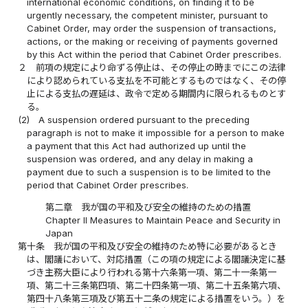
international economic conditions, on finding it to be
urgently necessary, the competent minister, pursuant to
Cabinet Order, may order the suspension of transactions,
actions, or the making or receiving of payments governed
by this Act within the period that Cabinet Order prescribes.
２
前項の規定により命ずる停止は、その停止の時までにこの法律
により認められている支払を不可能とするものではなく、その停
止による支払の遅延は、政令で定める期間内に限られるものとす
る。
(2)
A suspension ordered pursuant to the preceding
paragraph is not to make it impossible for a person to make
a payment that this Act had authorized up until the
suspension was ordered, and any delay in making a
payment due to such a suspension is to be limited to the
period that Cabinet Order prescribes.
第二章 我が国の平和及び安全の維持のための措置
Chapter II Measures to Maintain Peace and Security in
Japan
第十条
我が国の平和及び安全の維持のため特に必要があるとき
は、閣議において、対応措置（この項の規定による閣議決定に基
づき主務大臣により行われる第十六条第一項、第二十一条第一
項、第二十三条第四項、第二十四条第一項、第二十五条第六項、
第四十八条第三項及び第五十二条の規定による措置をいう。）を