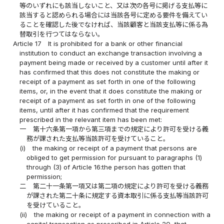
等のいずれにも該当しないこと、又は次の各号に掲げる支払等に
該当すると認められる場合には当該各号に定める要件を備えてい
ることを確認した後でなければ、当該顧客と当該支払等に係る為
替取引を行つてはならない。
Article 17
It is prohibited for a bank or other financial
institution to conduct an exchange transaction involving a
payment being made or received by a customer until after it
has confirmed that this does not constitute the making or
receipt of a payment as set forth in one of the following
items, or, in the event that it does constitute the making or
receipt of a payment as set forth in one of the following
items, until after it has confirmed that the requirement
prescribed in the relevant item has been met:
一
第十六条第一項から第三項までの規定により許可を受ける義
務が課された支払等当該許可を受けていること。
(i)
the making or receipt of a payment that persons are
obliged to get permission for pursuant to paragraphs (1)
through (3) of Article 16:the person has gotten that
permission;
二
第二十一条第一項又は第二項の規定により許可を受ける義務
が課された第二十条に規定する資本取引に係る支払等当該許可
を受けていること。
(ii)
the making or receipt of a payment in connection with a