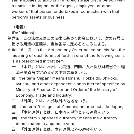
same applies to actions in a foreign state that a person with
a domicile in Japan, or the agent, employee, or other
worker of that person undertakes in connection with that
person's assets or business.
（定義）
(Definitions)
第六条
この法律又はこの法律に基づく命令において、次の各号に
掲げる用語の意義は、当該各号に定めるところによる。
Article 6
(1)
In this Act and any Order based on this Act, the
meaning of each term set forth in one of the following items
is as prescribed in that item:
一
「本邦」とは、本州、北海道、四国、九州及び財務省令・経
済産業省令で定めるその附属の島をいう。
(i)
the term "Japan" means Honshu, Hokkaido, Shikoku,
Kyushu, and other dependent islands thereof specified by
Ministry of Finance Order and Order of the Ministry of
Economy, Trade and Industry;
二
「外国」とは、本邦以外の地域をいう。
(ii)
the term "foreign state" means an area outside Japan;
三
「本邦通貨」とは、日本円を単位とする通貨をいう。
(iii)
the term "Japanese currency" means the currency
denominated in Japanese yen;
四
「外国通貨」とは、本邦通貨以外の通貨をいう。