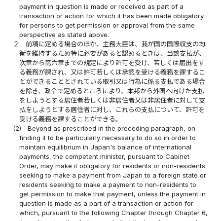
payment in question is made or received as part of a
transaction or action for which it has been made obligatory
for persons to get permission or approval from the same
perspective as stated above.
２
前項に定める場合のほか、主務大臣は、我が国の国際収支の均
衡を維持するため特に必要があると認めるときは、当該支払が、
次章から第六章までの規定により許可を受け、若しくは届出をす
る義務が課され、又は許可若しくは承認を受ける義務を課するこ
とができることとされている取引又は行為に係る支払である場合
を除き、政令で定めるところにより、本邦から外国へ向けた支払
をしようとする居住者若しくは非居住者又は非居住者に対して支
払をしようとする居住者に対し、これらの支払について、許可を
受ける義務を課することができる。
(2)
Beyond as prescribed in the preceding paragraph, on
finding it to be particularly necessary to do so in order to
maintain equilibrium in Japan's balance of international
payments, the competent minister, pursuant to Cabinet
Order, may make it obligatory for residents or non-residents
seeking to make a payment from Japan to a foreign state or
residents seeking to make a payment to non-residents to
get permission to make that payment, unless the payment in
question is made as a part of a transaction or action for
which, pursuant to the following Chapter through Chapter 6,