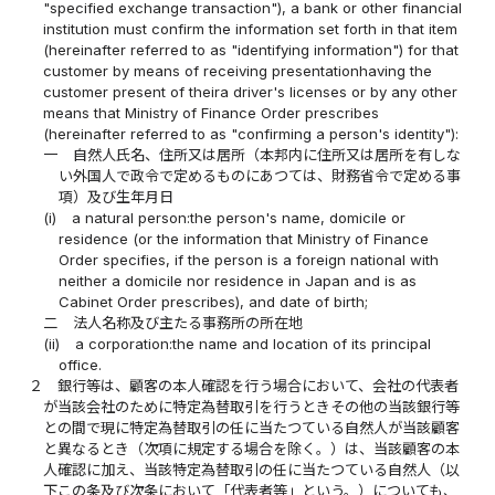
"specified exchange transaction"), a bank or other financial
institution must confirm the information set forth in that item
(hereinafter referred to as "identifying information") for that
customer by means of receiving presentationhaving the
customer present of theira driver's licenses or by any other
means that Ministry of Finance Order prescribes
(hereinafter referred to as "confirming a person's identity"):
一
自然人氏名、住所又は居所（本邦内に住所又は居所を有しな
い外国人で政令で定めるものにあつては、財務省令で定める事
項）及び生年月日
(i)
a natural person:the person's name, domicile or
residence (or the information that Ministry of Finance
Order specifies, if the person is a foreign national with
neither a domicile nor residence in Japan and is as
Cabinet Order prescribes), and date of birth;
二
法人名称及び主たる事務所の所在地
(ii)
a corporation:the name and location of its principal
office.
２
銀行等は、顧客の本人確認を行う場合において、会社の代表者
が当該会社のために特定為替取引を行うときその他の当該銀行等
との間で現に特定為替取引の任に当たつている自然人が当該顧客
と異なるとき（次項に規定する場合を除く。）は、当該顧客の本
人確認に加え、当該特定為替取引の任に当たつている自然人（以
下この条及び次条において「代表者等」という。）についても、