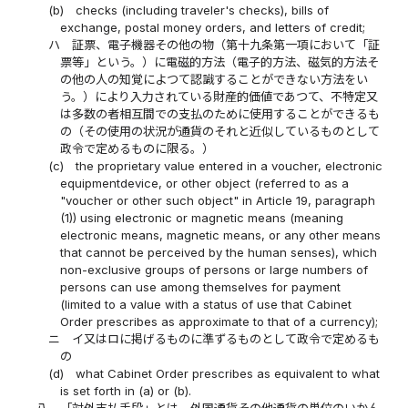
(b)
checks (including traveler's checks), bills of
exchange, postal money orders, and letters of credit;
ハ
証票、電子機器その他の物（第十九条第一項において「証
票等」という。）に電磁的方法（電子的方法、磁気的方法そ
の他の人の知覚によつて認識することができない方法をい
う。）により入力されている財産的価値であつて、不特定又
は多数の者相互間での支払のために使用することができるも
の（その使用の状況が通貨のそれと近似しているものとして
政令で定めるものに限る。）
(c)
the proprietary value entered in a voucher, electronic
equipmentdevice, or other object (referred to as a
"voucher or other such object" in Article 19, paragraph
(1)) using electronic or magnetic means (meaning
electronic means, magnetic means, or any other means
that cannot be perceived by the human senses), which
non-exclusive groups of persons or large numbers of
persons can use among themselves for payment
(limited to a value with a status of use that Cabinet
Order prescribes as approximate to that of a currency);
ニ
イ又はロに掲げるものに準ずるものとして政令で定めるも
の
(d)
what Cabinet Order prescribes as equivalent to what
is set forth in (a) or (b).
八
「対外支払手段」とは、外国通貨その他通貨の単位のいかん