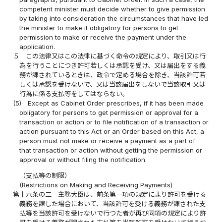
competent minister must decide whether to give permission
by taking into consideration the circumstances that have led
the minister to make it obligatory for persons to get
permission to make or receive the payment under the
application.
５
この法律又はこの法律に基づく命令の規定により、取引又は行
為を行うことにつき許可若しくは承認を受け、又は届出をする義
務が課されているときは、政令で定める場合を除き、当該許可若
しくは承認を受けないで、又は当該届出をしないで当該取引又は
行為に係る支払等をしてはならない。
(5)
Except as Cabinet Order prescribes, if it has been made
obligatory for persons to get permission or approval for a
transaction or action or to file notification of a transaction or
action pursuant to this Act or an Order based on this Act, a
person must not make or receive a payment as a part of
that transaction or action without getting the permission or
approval or without filing the notification.
（支払等の制限）
(Restrictions on Making and Receiving Payments)
第十六条の二
主務大臣は、前条第一項の規定により許可を受ける
義務を課した場合において、当該許可を受ける義務が課された支
払等を当該許可を受けないで行つた者が再び同項の規定により許