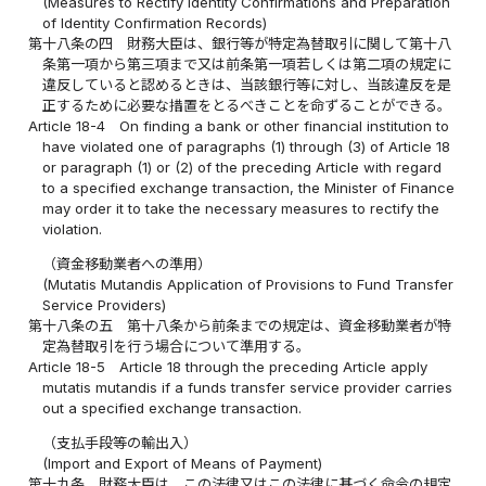
(Measures to Rectify Identity Confirmations and Preparation
of Identity Confirmation Records)
第十八条の四
財務大臣は、銀行等が特定為替取引に関して第十八
条第一項から第三項まで又は前条第一項若しくは第二項の規定に
違反していると認めるときは、当該銀行等に対し、当該違反を是
正するために必要な措置をとるべきことを命ずることができる。
Article 18-4
On finding a bank or other financial institution to
have violated one of paragraphs (1) through (3) of Article 18
or paragraph (1) or (2) of the preceding Article with regard
to a specified exchange transaction, the Minister of Finance
may order it to take the necessary measures to rectify the
violation.
（資金移動業者への準用）
(Mutatis Mutandis Application of Provisions to Fund Transfer
Service Providers)
第十八条の五
第十八条から前条までの規定は、資金移動業者が特
定為替取引を行う場合について準用する。
Article 18-5
Article 18 through the preceding Article apply
mutatis mutandis if a funds transfer service provider carries
out a specified exchange transaction.
（支払手段等の輸出入）
(Import and Export of Means of Payment)
第十九条
財務大臣は、この法律又はこの法律に基づく命令の規定