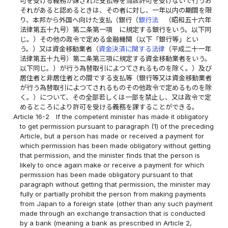
可を受ける義務が課された支払等を当該許可を受けないで行うお
それがあると認めるときは、その者に対し、一年以内の期間を限
り、本邦から外国へ向けた支払（銀行（
銀行法
（昭和五十六年
法律第五十九号）第二条第一項 に規定する銀行をいう。以下同
じ。）その他の政令で定める金融機関（以下「銀行等」とい
う。）又は資金移動業者（
資金決済に関する法律
（平成二十一年
法律第五十九号）第二条第三項に規定する資金移動業者をいう。
以下同じ。）が行う為替取引によつてされるものを除く。）及び
居住者と非居住者との間でする支払等（銀行等又は資金移動業者
が行う為替取引によつてされるものその他政令で定めるものを除
く。）について、その全部若しくは一部を禁止し、又は政令で定
めるところにより許可を受ける義務を課することができる。
Article 16-2
If the competent minister has made it obligatory
to get permission pursuant to paragraph (1) of the preceding
Article, but a person has made or received a payment for
which permission has been made obligatory without getting
that permission, and the minister finds that the person is
likely to once again make or receive a payment for which
permission has been made obligatory pursuant to that
paragraph without getting that permission, the minister may
fully or partially prohibit the person from making payments
from Japan to a foreign state (other than any such payment
made through an exchange transaction that is conducted
by a bank (meaning a bank as prescribed in Article 2,