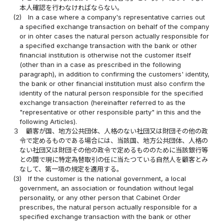
本人確認を行わなければならない。
(2)
In a case where a company's representative carries out
a specified exchange transaction on behalf of the company
or in ohter cases the natural person actually responsible for
a specified exchange transaction with the bank or other
financial institution is otherwise not the customer itself
(other than in a case as prescribed in the following
paragraph), in addition to confirming the customers' identity,
the bank or other financial institution must also confirm the
identity of the natural person responsible for the specified
exchange transaction (hereinafter referred to as the
"representative or other responsible party" in this and the
following Articles).
３
顧客が国、地方公共団体、人格のない社団又は財団その他の政
令で定めるものである場合には、当該国、地方公共団体、人格の
ない社団又は財団その他の政令で定めるもののために当該銀行等
との間で現に特定為替取引の任に当たつている自然人を顧客とみ
なして、第一項の規定を適用する。
(3)
If the customer is the national government, a local
government, an association or foundation without legal
personality, or any other person that Cabinet Order
prescribes, the natural person actually responsible for a
specified exchange transaction with the bank or other