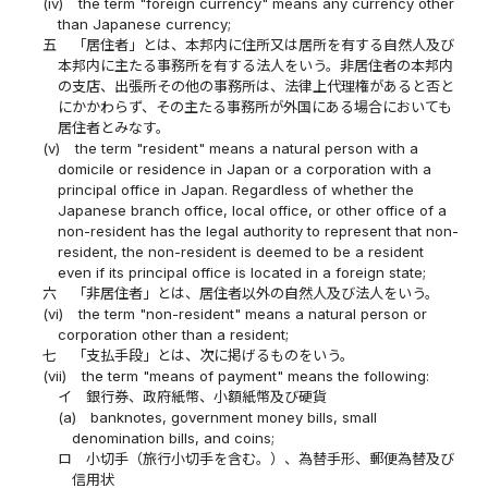
(iv)
the term "foreign currency" means any currency other
than Japanese currency;
五
「居住者」とは、本邦内に住所又は居所を有する自然人及び
本邦内に主たる事務所を有する法人をいう。非居住者の本邦内
の支店、出張所その他の事務所は、法律上代理権があると否と
にかかわらず、その主たる事務所が外国にある場合においても
居住者とみなす。
(v)
the term "resident" means a natural person with a
domicile or residence in Japan or a corporation with a
principal office in Japan. Regardless of whether the
Japanese branch office, local office, or other office of a
non-resident has the legal authority to represent that non-
resident, the non-resident is deemed to be a resident
even if its principal office is located in a foreign state;
六
「非居住者」とは、居住者以外の自然人及び法人をいう。
(vi)
the term "non-resident" means a natural person or
corporation other than a resident;
七
「支払手段」とは、次に掲げるものをいう。
(vii)
the term "means of payment" means the following:
イ
銀行券、政府紙幣、小額紙幣及び硬貨
(a)
banknotes, government money bills, small
denomination bills, and coins;
ロ
小切手（旅行小切手を含む。）、為替手形、郵便為替及び
信用状