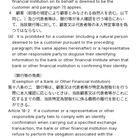
financial institution on its behalf is deemed to be the
customer and paragraph (1) applies.
４
顧客（前項の規定により顧客とみなされる自然人を含む。以下
同じ。）及び代表者等は、銀行等が本人確認を行う場合におい
て、当該銀行等に対して、顧客又は代表者等の本人特定事項を偽
つてはならない。
(4)
It is prohibited for a customer (including a natural person
deemed to be a customer pursuant to the preceding
paragraph; the same applies hereinafter) or a representative
or other responsible party to disguise their identifying
information to the bank or other financial institute when that
bank or other financial institution is confirming their identity.
（銀行等の免責）
(Exemption of a Bank or Other Financial Institution)
第十八条の二
銀行等は、顧客又は代表者等が特定為替取引を行う
際に本人確認に応じないときは、当該顧客又は代表者等がこれに
応ずるまでの間、当該特定為替取引に係る義務の履行を拒むこと
ができる。
Article 18-2
If a customer or a representative or other
responsible party fails to comply with an identity
confirmation when carrying out a specified exchange
transaction, the bank or other financial institution may
refuse to perform the obligation associated with the