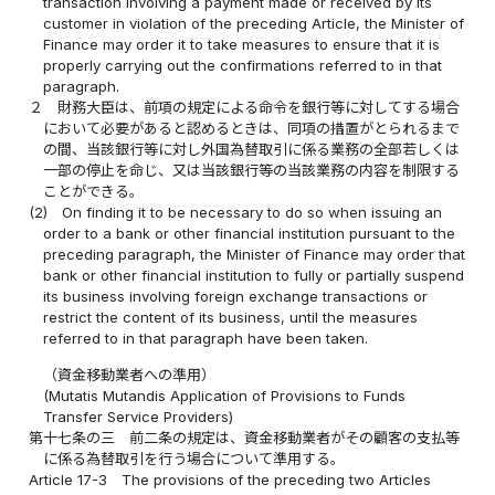
transaction involving a payment made or received by its
customer in violation of the preceding Article, the Minister of
Finance may order it to take measures to ensure that it is
properly carrying out the confirmations referred to in that
paragraph.
２
財務大臣は、前項の規定による命令を銀行等に対してする場合
において必要があると認めるときは、同項の措置がとられるまで
の間、当該銀行等に対し外国為替取引に係る業務の全部若しくは
一部の停止を命じ、又は当該銀行等の当該業務の内容を制限する
ことができる。
(2)
On finding it to be necessary to do so when issuing an
order to a bank or other financial institution pursuant to the
preceding paragraph, the Minister of Finance may order that
bank or other financial institution to fully or partially suspend
its business involving foreign exchange transactions or
restrict the content of its business, until the measures
referred to in that paragraph have been taken.
（資金移動業者への準用）
(Mutatis Mutandis Application of Provisions to Funds
Transfer Service Providers)
第十七条の三
前二条の規定は、資金移動業者がその顧客の支払等
に係る為替取引を行う場合について準用する。
Article 17-3
The provisions of the preceding two Articles