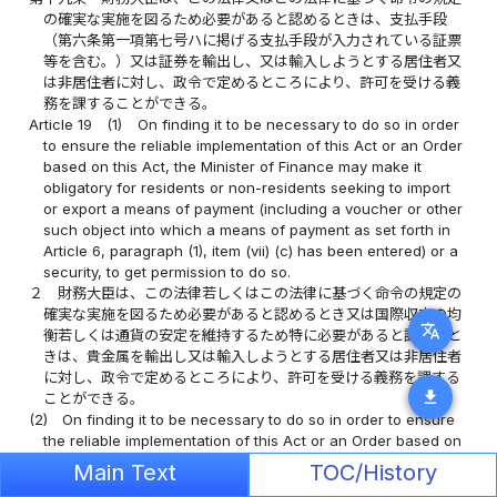
の確実な実施を図るため必要があると認めるときは、支払手段
（第六条第一項第七号ハに掲げる支払手段が入力されている証票
等を含む。）又は証券を輸出し、又は輸入しようとする居住者又
は非居住者に対し、政令で定めるところにより、許可を受ける義
務を課することができる。
Article 19
(1)
On finding it to be necessary to do so in order
to ensure the reliable implementation of this Act or an Order
based on this Act, the Minister of Finance may make it
obligatory for residents or non-residents seeking to import
or export a means of payment (including a voucher or other
such object into which a means of payment as set forth in
Article 6, paragraph (1), item (vii) (c) has been entered) or a
security, to get permission to do so.
２
財務大臣は、この法律若しくはこの法律に基づく命令の規定の
確実な実施を図るため必要があると認めるとき又は国際収支の均
translate
衡若しくは通貨の安定を維持するため特に必要があると認めると
きは、貴金属を輸出し又は輸入しようとする居住者又は非居住者
に対し、政令で定めるところにより、許可を受ける義務を課する
download
ことができる。
(2)
On finding it to be necessary to do so in order to ensure
the reliable implementation of this Act or an Order based on
this Act or on finding it to be particularly necessary to do so
Main Text
TOC/History
in order to maintain equilibrium in the balance of