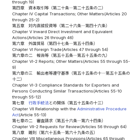
through 19)
第四章 資本取引等（第二十条―第二十五条の二）
Chapter IV Capital Transactions; Other Matters(Articles 20
through 25-2)
第五章 対内直接投資等（第二十六条―第四十六条）
Chapter V Inward Direct Investment and Equivalent
Actions(Articles 26 through 46)
第六章 外国貿易（第四十七条―第五十四条）
Chapter VI Foreign Trade(Articles 47 through 54)
第六章の二 報告等（第五十五条―第五十五条の九）
Chapter VI-2 Reports; Other Matters(Articles 55 through 55-
9)
第六章の三 輸出者等遵守基準（第五十五条の十―第五十五条の
十二）
Chapter VI-3 Compliance Standards for Exporters and
Persons Conducting Similar Transactions(Articles 55-10
through 55-12)
第七章
行政手続法
との関係（第五十五条の十三）
Chapter VII Relationship with the
Administrative Procedure
Act
(Article 55-13)
第七章の二 審査請求（第五十六条―第六十四条）
Chapter VII-2 Requests for Review(Articles 56 through 64)
第八章 雑則（第六十五条―第六十九条の五）
Chapter VIII Miscellaneous Provisions(Articles 65 through