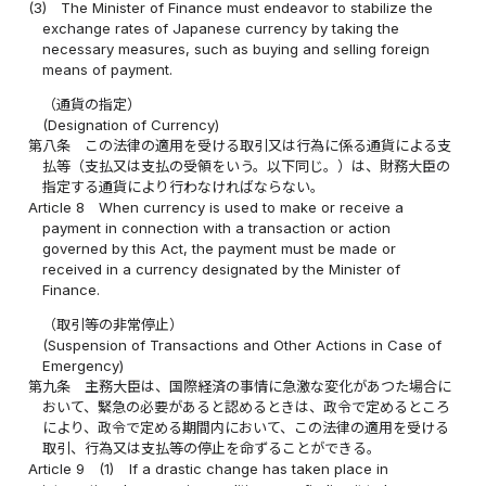
(3)
The Minister of Finance must endeavor to stabilize the
exchange rates of Japanese currency by taking the
necessary measures, such as buying and selling foreign
means of payment.
（通貨の指定）
(Designation of Currency)
第八条
この法律の適用を受ける取引又は行為に係る通貨による支
払等（支払又は支払の受領をいう。以下同じ。）は、財務大臣の
指定する通貨により行わなければならない。
Article 8
When currency is used to make or receive a
payment in connection with a transaction or action
governed by this Act, the payment must be made or
received in a currency designated by the Minister of
Finance.
（取引等の非常停止）
(Suspension of Transactions and Other Actions in Case of
Emergency)
第九条
主務大臣は、国際経済の事情に急激な変化があつた場合に
おいて、緊急の必要があると認めるときは、政令で定めるところ
により、政令で定める期間内において、この法律の適用を受ける
取引、行為又は支払等の停止を命ずることができる。
Article 9
(1)
If a drastic change has taken place in