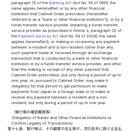
paragraph (1) of the
Banking Act
(Act No. 59 of 1981); the
same applies hereinafter) or by any other financial
institution that Cabinet Order prescribes (hereinafter
referred to as a "bank or other financial institution")), or by a
funds transfer service provider (meaning a funds transfer
service provider as prescribed in Article 2, paragraph (3) of
the
Payment Services Act
(Act No. 59 of 2009); the same
applies hereinafter)), or making or receieving any payment
between a resident and a non-resident (other than any
such payment made or received through an exchange
transaction that is conducted by a bank or other financial
institution or by a funds transfer service provider, and other
than the making or receipt of any other payment that
Cabinet Order prescribes) ,but only during a period of up to
one year, or, pursuant to Cabinet Order, may make it
obligatory for that person to get permission to make
payments from Japan to a foreign state or to make or
receive any payment between a resident and a non-
resident, but only during a period of up to one year.
（銀行等の確認義務等）
(Obligation of Banks and Other Financial Institutions to
Confirm Legality of Transactions)
第十七条
銀行等は、その顧客の支払等が、次の各号に掲げる支払