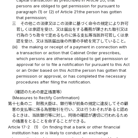
capital transaction as prescribed in Article 20, that
persons are obliged to get permission for pursuant to
paragraph (1) or (2) of Article 21:the person has gotten
that permission;
三
その他この法律又はこの法律に基づく命令の規定により許可
若しくは承認を受け、又は届出をする義務が課された取引又は
行為のうち政令で定めるものに係る支払等当該許可若しくは承
認を受け、又は当該届出後の所要の手続を完了していること。
(iii)
the making or receipt of a payment in connection with
a transaction or action that Cabinet Order prescribes,
which persons are otherwise obliged to get permission or
approval for or to file a notification for pursuant to this Act
or an Order based on this Act:the person has gotten that
permission or approval, or has completed the necessary
procedures after filing the notification.
（確認のための是正措置等）
(Measures to Rectify Confirmation)
第十七条の二
財務大臣は、銀行等が前条の規定に違反してその顧
客の支払等に係る為替取引を行い、又は行うおそれがあると認め
るときは、当該銀行等に対し、同項の確認が適切に行われるため
の措置をとることを命ずることができる。
Article 17-2
(1)
On finding that a bank or other financial
institution has or is likely to conduct an exchange