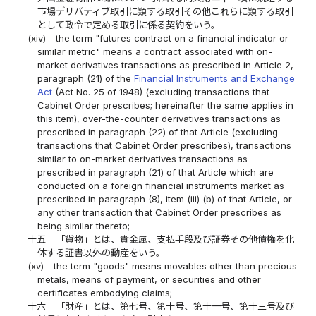
市場デリバティブ取引に類する取引その他これらに類する取引
として政令で定める取引に係る契約をいう。
(xiv)
the term "futures contract on a financial indicator or
similar metric" means a contract associated with on-
market derivatives transactions as prescribed in Article 2,
paragraph (21) of the
Financial Instruments and Exchange
Act
(Act No. 25 of 1948) (excluding transactions that
Cabinet Order prescribes; hereinafter the same applies in
this item), over-the-counter derivatives transactions as
prescribed in paragraph (22) of that Article (excluding
transactions that Cabinet Order prescribes), transactions
similar to on-market derivatives transactions as
prescribed in paragraph (21) of that Article which are
conducted on a foreign financial instruments market as
prescribed in paragraph (8), item (iii) (b) of that Article, or
any other transaction that Cabinet Order prescribes as
being similar thereto;
十五
「貨物」とは、貴金属、支払手段及び証券その他債権を化
体する証書以外の動産をいう。
(xv)
the term "goods" means movables other than precious
metals, means of payment, or securities and other
certificates embodying claims;
十六
「財産」とは、第七号、第十号、第十一号、第十三号及び