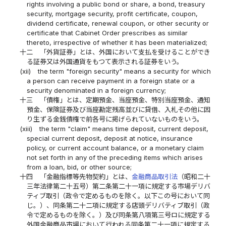
rights involving a public bond or share, a bond, treasury
security, mortgage security, profit certificate, coupon,
dividend certificate, renewal coupon, or other security or
certificate that Cabinet Order prescribes as similar
thereto, irrespective of whether it has been materialized;
十二
「外貨証券」とは、外国において支払を受けることができ
る証券又は外国通貨をもつて表示される証券をいう。
(xii)
the term "foreign security" means a security for which
a person can receive payment in a foreign state or a
security denominated in a foreign currency;
十三
「債権」とは、定期預金、当座預金、特別当座預金、通知
預金、保険証券及び当座勘定残高並びに貸借、入札その他に因
り生ずる金銭債権で前各号に掲げられていないものをいう。
(xiii)
the term "claim" means time deposit, current deposit,
special current deposit, deposit at notice, insurance
policy, or current account balance, or a monetary claim
not set forth in any of the preceding items which arises
from a loan, bid, or other source;
十四
「金融指標等先物契約」とは、
金融商品取引法
（昭和二十
三年法律第二十五号）第二条第二十一項に規定する市場デリバ
ティブ取引（政令で定めるものを除く。以下この号において同
じ。）、同条第二十二項に規定する店頭デリバティブ取引（政
令で定めるものを除く。）及び同条第八項第三号ロに規定する
外国金融商品市場において行われる同条第二十一項に規定する