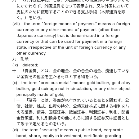
にかかわらず、外国通貨をもつて表示され、又は外国において
支払のために使用することのできる支払手段（本邦通貨を除
く。）をいう。
(viii)
the term "foreign means of payment" means a foreign
currency or any other means of payment (other than
Japanese currency) that is denominated in a foreign
currency or that can be used for payment in a foreign
state, irrespective of the unit of foreign currency or any
other currency;
九
削除
(ix)
deleted;
十
「貴金属」とは、金の地金、金の合金の地金、流通していな
い金貨その他金を主たる材料とする物をいう。
(x)
the term "precious metal" means gold bullion, gold alloy
bullion, gold coinage not in circulation, or any other object
principally made of gold;
十一
「証券」とは、券面が発行されていると否とを問わず、公
債、社債、株式、出資の持分、公債又は株式に関する権利を与
える証書、債券、国庫証券、抵当証券、利潤証券、利札、配当
金受領証、利札引換券その他これらに類する証券又は証書とし
て政令で定めるものをいう。
(xi)
the term "security" means a public bond, corporate
bond, share, equity in investment, certificate granting