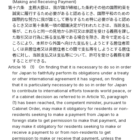
(Making and Receiving Payment)
第十六条
主務大臣は、我が国が締結した条約その他の国際約束を
誠実に履行するため必要があると認めるとき、国際平和のための
国際的な努力に我が国として寄与するため特に必要があると認め
るとき又は第十条第一項の閣議決定が行われたときは、当該支払
等が、これらと同一の見地から許可又は承認を受ける義務を課し
た取引又は行為に係る支払等である場合を除き、政令で定めると
ころにより、本邦から外国へ向けた支払をしようとする居住者若
しくは非居住者又は非居住者との間で支払等をしようとする居住
者に対し、当該支払又は支払等について、許可を受ける義務を課
することができる。
Article 16
(1)
On finding that it is necessary to do so in order
for Japan to faithfully perform its obligations under a treaty
or other international agreement it has signed, on finding
that it is particularly necessary to do so in order for Japan
to contribute to international efforts towards world peace, or
if a cabinet decision as referred to in Article 10, paragraph
(1) has been reached, the competent minister, pursuant to
Cabinet Order, may make it obligatory for residents or non-
residents seeking to make a payment from Japan to a
foreign state to get permission to make that payment, and
may make it obligatory for residents seeking to make or
receive a payment to or from non-residents to get
permission to make or receive that payment, unless the