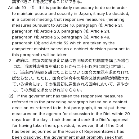
講ずべきことを決定することができる。
Article 10
(1)
If it is particularly necessary to do so in order
to maintain peace and security in Japan, it may be decided,
in a cabinet meeting, that responsive measures (meaning
measures pursuant to Article 16, paragraph (1); Article 21,
paragraph (1); Article 23, paragraph (4); Article 24,
paragraph (1); Article 25, paragraph (6); Article 48,
paragraph (3); and Article 52 which are taken by the
competent minister based on a cabinet decision pursuant to
this paragraph) will be taken.
２
政府は、前項の閣議決定に基づき同項の対応措置を講じた場合
には、当該対応措置を講じた日から二十日以内に国会に付議し
て、当該対応措置を講じたことについて国会の承認を求めなけれ
ばならない。ただし、国会が閉会中の場合又は衆議院が解散され
ている場合には、その後最初に召集される国会において、速やか
に、その承認を求めなければならない。
(2)
If the government has taken the responsive measures
referred to in the preceding paragraph based on a cabinet
decision as referred to in that paragraph, it must put these
measures on the agenda for discussion in the Diet within 20
days from the day it took them and seek the Diet's approval
for having taken them; provided, however, that if the Diet
has been adjourned or the House of Representatives has
been dissolved, the government must promptly seek that