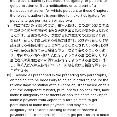
the relevant authority has made it obligatory for persons to
get permission or file a notification, or as a part of a
transaction or action for which, pursuant to those Chapters,
the relevant authority is permitted to make it obligatory for
persons to get permission or approval.
３
前二項に定める場合のほか、主務大臣は、この法律又はこの法
律に基づく命令の規定の確実な実施を図るため必要があると認め
るときは、当該支払等が、次章から第六章までの規定により許可
を受け、若しくは届出をする義務が課され、又は許可若しくは承
認を受ける義務を課することができることとされている取引又は
行為に係る支払等である場合を除き、政令で定めるところによ
り、本邦から外国へ向けた支払をしようとする居住者若しくは非
居住者又は非居住者との間で支払等をしようとする居住者に対
し、当該支払又は支払等について、許可を受ける義務を課するこ
とができる。
(3)
Beyond as prescribed in the preceding two paragraphs,
on finding it to be necessary to do so in order to ensure the
reliable implementation of this Act or an Order based on this
Act, the competent minister, pursuant to Cabinet Order, may
make it obligatory for residents or non-residents seeking to
make a payment from Japan to a foreign state to get
permission to make that payment, and may make it
obligatory for residents seeking to make or receive a
payment to or from non-residents to get permission to make