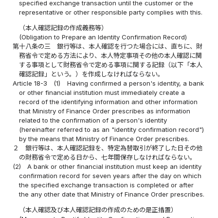
specified exchange transaction until the customer or the
representative or other responsible party complies with this.
（本人確認記録の作成義務等）
(Obligation to Prepare an Identity Confirmation Record)
第十八条の三
銀行等は、本人確認を行つた場合には、直ちに、財
務省令で定める方法により、本人特定事項その他の本人確認に関
する事項として財務省令で定める事項に関する記録（以下「本人
確認記録」という。）を作成しなければならない。
Article 18-3
(1)
Having confirmed a person's identity, a bank
or other financial institution must immediately create a
record of the identifying information and other information
that Ministry of Finance Order prescribes as information
related to the confirmation of a person's identity
(hereinafter referred to as an "identity confirmation record")
by the means that Ministry of Finance Order prescribes.
２
銀行等は、本人確認記録を、特定為替取引が終了した日その他
の財務省令で定める日から、七年間保存しなければならない。
(2)
A bank or other financial institution must keep an identity
confirmation record for seven years after the day on which
the specified exchange transaction is completed or after
the any other date that Ministry of Finance Order prescribes.
（本人確認及び本人確認記録の作成のための是正措置）