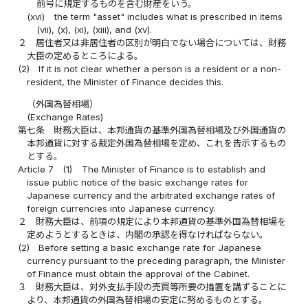
前号に規定するものを含む財産をいう。
(xvi)
the term "asset" includes what is prescribed in items
(vii), (x), (xi), (xiii), and (xv).
２
居住者又は非居住者の区別が明白でない場合については、財務
大臣の定めるところによる。
(2)
If it is not clear whether a person is a resident or a non-
resident, the Minister of Finance decides this.
（外国為替相場）
(Exchange Rates)
第七条
財務大臣は、本邦通貨の基準外国為替相場及び外国通貨の
本邦通貨に対する裁定外国為替相場を定め、これを告示するもの
とする。
Article 7
(1)
The Minister of Finance is to establish and
issue public notice of the basic exchange rates for
Japanese currency and the arbitrated exchange rates of
foreign currencies into Japanese currency.
２
財務大臣は、前項の規定により本邦通貨の基準外国為替相場を
定めようとするときは、内閣の承認を得なければならない。
(2)
Before setting a basic exchange rate for Japanese
currency pursuant to the preceding paragraph, the Minister
of Finance must obtain the approval of the Cabinet.
３
財務大臣は、対外支払手段の売買等所要の措置を講ずることに
より、本邦通貨の外国為替相場の安定に努めるものとする。