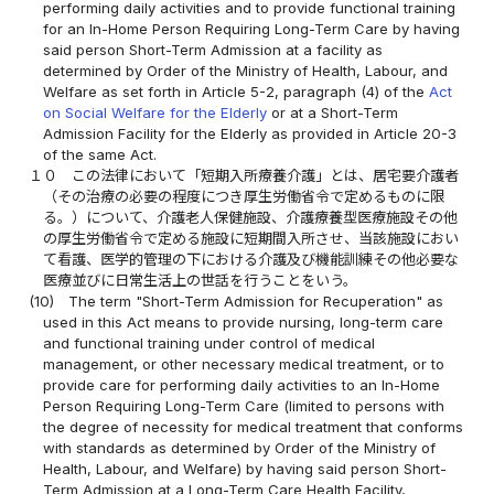
performing daily activities and to provide functional training
for an In-Home Person Requiring Long-Term Care by having
said person Short-Term Admission at a facility as
determined by Order of the Ministry of Health, Labour, and
Welfare as set forth in Article 5-2, paragraph (4) of the
Act
on Social Welfare for the Elderly
or at a Short-Term
Admission Facility for the Elderly as provided in Article 20-3
of the same Act.
１０
この法律において「短期入所療養介護」とは、居宅要介護者
（その治療の必要の程度につき厚生労働省令で定めるものに限
る。）について、介護老人保健施設、介護療養型医療施設その他
の厚生労働省令で定める施設に短期間入所させ、当該施設におい
て看護、医学的管理の下における介護及び機能訓練その他必要な
医療並びに日常生活上の世話を行うことをいう。
(10)
The term "Short-Term Admission for Recuperation" as
used in this Act means to provide nursing, long-term care
and functional training under control of medical
management, or other necessary medical treatment, or to
provide care for performing daily activities to an In-Home
Person Requiring Long-Term Care (limited to persons with
the degree of necessity for medical treatment that conforms
with standards as determined by Order of the Ministry of
Health, Labour, and Welfare) by having said person Short-
Term Admission at a Long-Term Care Health Facility,