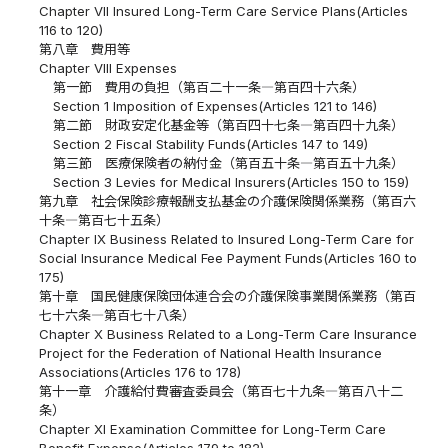
Chapter VII Insured Long-Term Care Service Plans(Articles
116 to 120)
第八章 費用等
Chapter VIII Expenses
第一節 費用の負担（第百二十一条―第百四十六条）
Section 1 Imposition of Expenses(Articles 121 to 146)
第二節 財政安定化基金等（第百四十七条―第百四十九条）
Section 2 Fiscal Stability Funds(Articles 147 to 149)
第三節 医療保険者の納付金（第百五十条―第百五十九条）
Section 3 Levies for Medical Insurers(Articles 150 to 159)
第九章 社会保険診療報酬支払基金の介護保険関係業務（第百六
十条―第百七十五条）
Chapter IX Business Related to Insured Long-Term Care for
Social Insurance Medical Fee Payment Funds(Articles 160 to
175)
第十章 国民健康保険団体連合会の介護保険事業関係業務（第百
七十六条―第百七十八条）
Chapter X Business Related to a Long-Term Care Insurance
Project for the Federation of National Health Insurance
Associations(Articles 176 to 178)
第十一章 介護給付費審査委員会（第百七十九条―第百八十二
条）
Chapter XI Examination Committee for Long-Term Care
Benefit Expense(Articles 179 to 182)