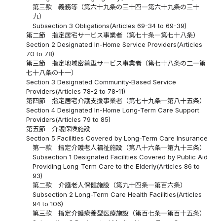
第三款 義務等（第六十九条の三十四―第六十九条の三十
九）
Subsection 3 Obligations(Articles 69-34 to 69-39)
第二節 指定居宅サービス事業者（第七十条―第七十八条）
Section 2 Designated In-Home Service Providers(Articles
70 to 78)
第三節 指定地域密着型サービス事業者（第七十八条の二―第
七十八条の十一）
Section 3 Designated Community-Based Service
Providers(Articles 78-2 to 78-11)
第四節 指定居宅介護支援事業者（第七十九条―第八十五条）
Section 4 Designated In-Home Long-Term Care Support
Providers(Articles 79 to 85)
第五節 介護保険施設
Section 5 Facilities Covered by Long-Term Care Insurance
第一款 指定介護老人福祉施設（第八十六条―第九十三条）
Subsection 1 Designated Facilities Covered by Public Aid
Providing Long-Term Care to the Elderly(Articles 86 to
93)
第二款 介護老人保健施設（第九十四条―第百六条）
Subsection 2 Long-Term Care Health Facilities(Articles
94 to 106)
第三款 指定介護療養型医療施設（第百七条―第百十五条）