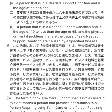
(i)
a person that is in a Needed Support Condition and is
the age of 65 or older;
二
要支援状態にある四十歳以上六十五歳未満の者であって、そ
の要支援状態の原因である身体上又は精神上の障害が特定疾病
によって生じたものであるもの
(ii)
a person that is in a Needed Support Condition and is
the age of 40 to less than the age of 65, and the physical
or mental problems that are the cause of said Needed
Support Condition are caused by a Specified Disease.
５
この法律において「介護支援専門員」とは、要介護者又は要支
援者（以下「要介護者等」という。）からの相談に応じ、及び要
介護者等がその心身の状況等に応じ適切な居宅サービス、地域密
着型サービス、施設サービス、介護予防サービス又は地域密着型
介護予防サービスを利用できるよう市町村、居宅サービス事業を
行う者、地域密着型サービス事業を行う者、介護保険施設、介護
予防サービス事業を行う者、地域密着型介護予防サービス事業を
行う者等との連絡調整等を行う者であって、要介護者等が自立し
た日常生活を営むのに必要な援助に関する専門的知識及び技術を
有するものとして第六十九条の七第一項の介護支援専門員証の交
付を受けたものをいう。
(5)
The term "Long-Term Care Support Specialist" as used in
this Act means a person that provides consultation to a
Person Requiring Long-Term Care or to a Person Requiring