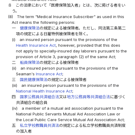
８
この法律において「医療保険加入者」とは、次に掲げる者をい
う。
(8)
The term "Medical Insurance Subscriber" as used in this
Act means the following persons:
一
健康保険法
の規定による被保険者。ただし、同法第三条第二
項の規定による日雇特例被保険者を除く。
(i)
an insured person pursuant to the provisions of the
Health Insurance Act
, however, provided that this does
not apply to specially-insured day laborers pursuant to the
provision of Article 3, paragraph (2) of the same Act;
二
船員保険法
の規定による被保険者
(ii)
an insured person pursuant to the provisions of the
Seaman's
Insurance Act
;
三
国民健康保険法
の規定による被保険者
(iii)
an insured person pursuant to the provisions of the
National Health Insurance Act
;
四
国家公務員共済組合法
又は
地方公務員等共済組合法
に基づく
共済組合の組合員
(iv)
a member of a mutual aid association pursuant to the
National Public Servants Mutual Aid Association Law or
the Local Public Care Service Mutual Aid Association Act;
五
私立学校教職員共済法
の規定による私立学校教職員共済制度
の加入者