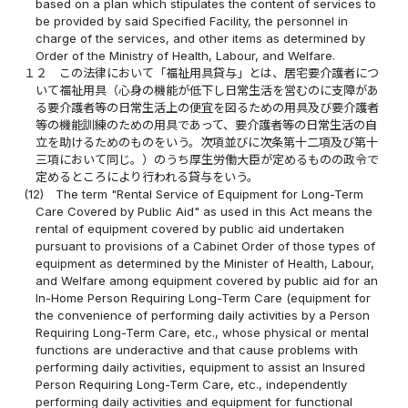
based on a plan which stipulates the content of services to
be provided by said Specified Facility, the personnel in
charge of the services, and other items as determined by
Order of the Ministry of Health, Labour, and Welfare.
１２
この法律において「福祉用具貸与」とは、居宅要介護者につ
いて福祉用具（心身の機能が低下し日常生活を営むのに支障があ
る要介護者等の日常生活上の便宜を図るための用具及び要介護者
等の機能訓練のための用具であって、要介護者等の日常生活の自
立を助けるためのものをいう。次項並びに次条第十二項及び第十
三項において同じ。）のうち厚生労働大臣が定めるものの政令で
定めるところにより行われる貸与をいう。
(12)
The term "Rental Service of Equipment for Long-Term
Care Covered by Public Aid" as used in this Act means the
rental of equipment covered by public aid undertaken
pursuant to provisions of a Cabinet Order of those types of
equipment as determined by the Minister of Health, Labour,
and Welfare among equipment covered by public aid for an
In-Home Person Requiring Long-Term Care (equipment for
the convenience of performing daily activities by a Person
Requiring Long-Term Care, etc., whose physical or mental
functions are underactive and that cause problems with
performing daily activities, equipment to assist an Insured
Person Requiring Long-Term Care, etc., independently
performing daily activities and equipment for functional