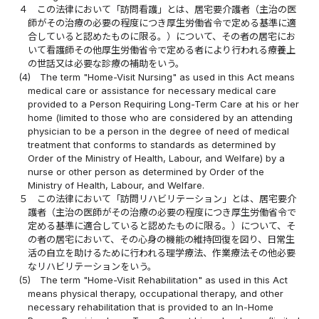
４
この法律において「訪問看護」とは、居宅要介護者（主治の医
師がその治療の必要の程度につき厚生労働省令で定める基準に適
合していると認めたものに限る。）について、その者の居宅にお
いて看護師その他厚生労働省令で定める者により行われる療養上
の世話又は必要な診療の補助をいう。
(4)
The term "Home-Visit Nursing" as used in this Act means
medical care or assistance for necessary medical care
provided to a Person Requiring Long-Term Care at his or her
home (limited to those who are considered by an attending
physician to be a person in the degree of need of medical
treatment that conforms to standards as determined by
Order of the Ministry of Health, Labour, and Welfare) by a
nurse or other person as determined by Order of the
Ministry of Health, Labour, and Welfare.
５
この法律において「訪問リハビリテーション」とは、居宅要介
護者（主治の医師がその治療の必要の程度につき厚生労働省令で
定める基準に適合していると認めたものに限る。）について、そ
の者の居宅において、その心身の機能の維持回復を図り、日常生
活の自立を助けるために行われる理学療法、作業療法その他必要
なリハビリテーションをいう。
(5)
The term "Home-Visit Rehabilitation" as used in this Act
means physical therapy, occupational therapy, and other
necessary rehabilitation that is provided to an In-Home