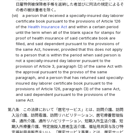
日雇特例被保険者手帳を返納した者並びに同法の規定によるそ
の者の被扶養者を除く。
(vii)
a person that received a specially-insured day laborer
certificate book pursuant to the provisions of Article 126
of the
Health Insurance Act
and within a certain period
until the term when all of the blank space for stamps for
proof of health insurance of said certificate book are
filled, and said dependent pursuant to the provisions of
the same Act, however, provided that this does not apply
to a person that is within the period when said person is
not a specially-insured day laborer pursuant to the
provision of Article 3, paragraph (2) of the same Act with
the approval pursuant to the proviso of the same
paragraph, and a person that has returned said specially-
insured day laborer certificate book pursuant to the
provisions of Article 126, paragraph (3) of the same Act,
and said dependent pursuant to the provisions of the
same Act.
第八条
この法律において「居宅サービス」とは、訪問介護、訪問
入浴介護、訪問看護、訪問リハビリテーション、居宅療養管理指
導、通所介護、通所リハビリテーション、短期入所生活介護、短
期入所療養介護、特定施設入居者生活介護、福祉用具貸与及び特
定福祉用具販売をいい、「居宅サービス事業」とは、居宅サービ