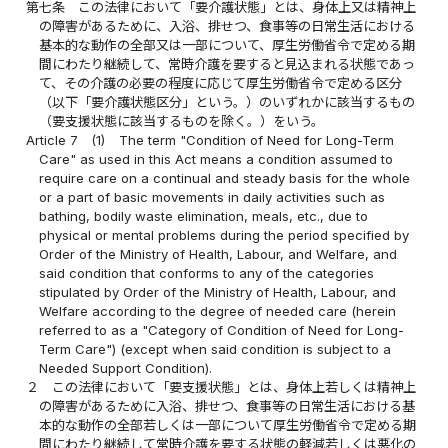
第七条
この法律において「要介護状態」とは、身体上又は精神上
の障害があるために、入浴、排せつ、食事等の日常生活における
基本的な動作の全部又は一部について、厚生労働省令で定める期
間にわたり継続して、常時介護を要すると見込まれる状態であっ
て、その介護の必要の程度に応じて厚生労働省令で定める区分
（以下「要介護状態区分」という。）のいずれかに該当するもの
（要支援状態に該当するものを除く。）をいう。
Article 7
(1)
The term "Condition of Need for Long-Term
Care" as used in this Act means a condition assumed to
require care on a continual and steady basis for the whole
or a part of basic movements in daily activities such as
bathing, bodily waste elimination, meals, etc., due to
physical or mental problems during the period specified by
Order of the Ministry of Health, Labour, and Welfare, and
said condition that conforms to any of the categories
stipulated by Order of the Ministry of Health, Labour, and
Welfare according to the degree of needed care (herein
referred to as a "Category of Condition of Need for Long-
Term Care") (except when said condition is subject to a
Needed Support Condition).
２
この法律において「要支援状態」とは、身体上若しくは精神上
の障害があるために入浴、排せつ、食事等の日常生活における基
本的な動作の全部若しくは一部について厚生労働省令で定める期
間にわたり継続して常時介護を要する状態の軽減若しくは悪化の