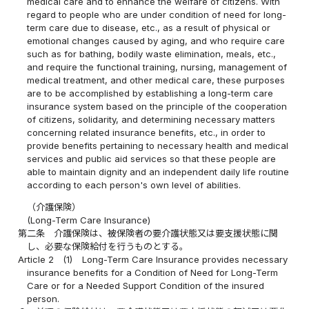
medical care and to enhance the welfare of citizens. With
regard to people who are under condition of need for long-
term care due to disease, etc., as a result of physical or
emotional changes caused by aging, and who require care
such as for bathing, bodily waste elimination, meals, etc.,
and require the functional training, nursing, management of
medical treatment, and other medical care, these purposes
are to be accomplished by establishing a long-term care
insurance system based on the principle of the cooperation
of citizens, solidarity, and determining necessary matters
concerning related insurance benefits, etc., in order to
provide benefits pertaining to necessary health and medical
services and public aid services so that these people are
able to maintain dignity and an independent daily life routine
according to each person's own level of abilities.
（介護保険）
(Long-Term Care Insurance)
第二条
介護保険は、被保険者の要介護状態又は要支援状態に関
し、必要な保険給付を行うものとする。
Article 2
(1)
Long-Term Care Insurance provides necessary
insurance benefits for a Condition of Need for Long-Term
Care or for a Needed Support Condition of the insured
person.