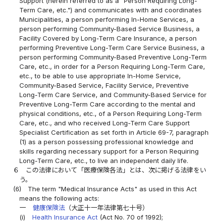
Support (herein referred to as a "Person Requiring Long-
Term Care, etc.") and communicates with and coordinates
Municipalities, a person performing In-Home Services, a
person performing Community-Based Service Business, a
Facility Covered by Long-Term Care Insurance, a person
performing Preventive Long-Term Care Service Business, a
person performing Community-Based Preventive Long-Term
Care, etc., in order for a Person Requiring Long-Term Care,
etc., to be able to use appropriate In-Home Service,
Community-Based Service, Facility Service, Preventive
Long-Term Care Service, and Community-Based Service for
Preventive Long-Term Care according to the mental and
physical conditions, etc., of a Person Requiring Long-Term
Care, etc., and who received Long-Term Care Support
Specialist Certification as set forth in Article 69-7, paragraph
(1) as a person possessing professional knowledge and
skills regarding necessary support for a Person Requiring
Long-Term Care, etc., to live an independent daily life.
６
この法律において「医療保険各法」とは、次に掲げる法律をい
う。
(6)
The term "Medical Insurance Acts" as used in this Act
means the following acts:
一
健康保険法
（大正十一年法律第七十号）
(i)
Health Insurance Act
(Act No. 70 of 1992);