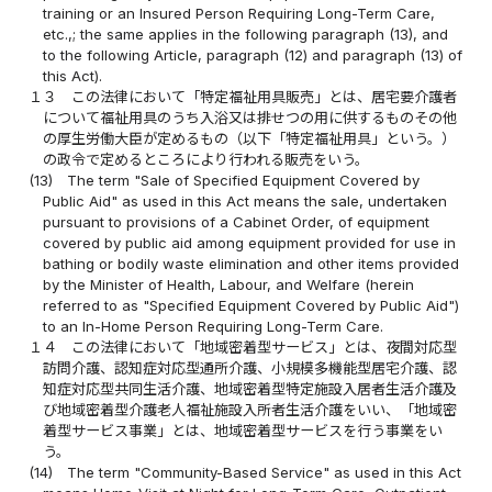
training or an Insured Person Requiring Long-Term Care,
etc.,; the same applies in the following paragraph (13), and
to the following Article, paragraph (12) and paragraph (13) of
this Act).
１３
この法律において「特定福祉用具販売」とは、居宅要介護者
について福祉用具のうち入浴又は排せつの用に供するものその他
の厚生労働大臣が定めるもの（以下「特定福祉用具」という。）
の政令で定めるところにより行われる販売をいう。
(13)
The term "Sale of Specified Equipment Covered by
Public Aid" as used in this Act means the sale, undertaken
pursuant to provisions of a Cabinet Order, of equipment
covered by public aid among equipment provided for use in
bathing or bodily waste elimination and other items provided
by the Minister of Health, Labour, and Welfare (herein
referred to as "Specified Equipment Covered by Public Aid")
to an In-Home Person Requiring Long-Term Care.
１４
この法律において「地域密着型サービス」とは、夜間対応型
訪問介護、認知症対応型通所介護、小規模多機能型居宅介護、認
知症対応型共同生活介護、地域密着型特定施設入居者生活介護及
び地域密着型介護老人福祉施設入所者生活介護をいい、「地域密
着型サービス事業」とは、地域密着型サービスを行う事業をい
う。
(14)
The term "Community-Based Service" as used in this Act