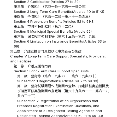
Section 2 Certification(Articles 27 to 39)
第三節 介護給付（第四十条―第五十一条の三）
Section 3 Long-Term Care Benefits(Articles 40 to 51-3)
第四節 予防給付（第五十二条―第六十一条の三）
Section 4 Prevention Benefits(Articles 52 to 61-3)
第五節 市町村特別給付（第六十二条）
Section 5 Municipal Special Benefits(Article 62)
第六節 保険給付の制限等（第六十三条―第六十九条）
Section 6 Limitation on Insurance Benefits(Articles 63 to
69)
第五章 介護支援専門員並びに事業者及び施設
Chapter V Long-Term Care Support Specialists, Providers,
and Facilities
第一節 介護支援専門員
Section 1 Long-Term Care Support Specialists
第一款 登録等（第六十九条の二―第六十九条の十）
Subsection 1 Registrations(Articles 69-2 to 69-10)
第二款 登録試験問題作成機関の登録、指定試験実施機関及
び指定研修実施機関の指定等（第六十九条の十一―第六十九
条の三十三）
Subsection 2 Registration of an Organization that
Prepares Registration Examination Questions, and
Appointment of a Designated Testing Agencies and
Designated Training Agency(Articles 69-11 to 69-33)