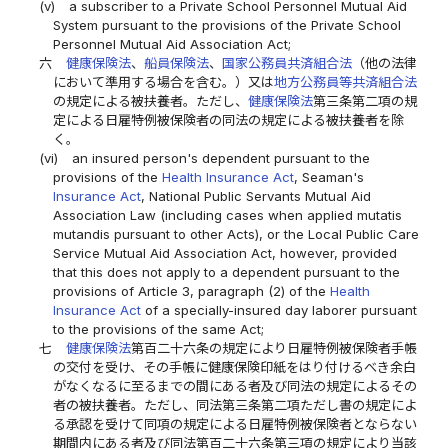
(v)
a subscriber to a Private School Personnel Mutual Aid
System pursuant to the provisions of the Private School
Personnel Mutual Aid Association Act;
六
健康保険法
、
船員保険法
、
国家公務員共済組合法
（他の法律
において準用する場合を含む。）又は
地方公務員等共済組合法
の規定による被扶養者。ただし、
健康保険法
第三条第二項の規
定による日雇特例被保険者の同法の規定による被扶養者を除
く。
(vi)
an insured person's dependent pursuant to the
provisions of the
Health Insurance Act
, Seaman's
Insurance Act
, National Public Servants Mutual Aid
Association Law (including cases when applied mutatis
mutandis pursuant to other Acts), or the Local Public Care
Service Mutual Aid Association Act, however, provided
that this does not apply to a dependent pursuant to the
provisions of Article 3, paragraph (2) of the
Health
Insurance Act
of a specially-insured day laborer pursuant
to the provisions of the same Act;
七
健康保険法
第百二十六条の規定により日雇特例被保険者手帳
の交付を受け、その手帳に健康保険印紙をはり付けるべき余白
がなくなるに至るまでの間にある者及び同法の規定によるその
者の被扶養者。ただし、同法第三条第二項ただし書の規定によ
る承認を受けて同項の規定による日雇特例被保険者とならない
期間内にある者及び同法第百二十六条第三項の規定により当該