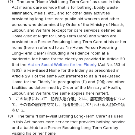
(2)
The term "Home-Visit Long-Term Care" as used in this
Act means care service that is for bathing, bodily waste
elimination, meals, etc., and for other daily activities
provided by long-term care public aid workers and other
persons who determined by Order of the Ministry of Health,
Labour, and Welfare (except for care services defined as
Home-Visit at Night for Long-Term Care) and which are
provided to a Person Requiring Long-Term Care at his or her
home (herein referred to as "In-Home Person Requiring
Long-Term Care") (including a residence room at a
moderate-fee home for the elderly as provided in Article 20-
6 of the
Act on Social Welfare for the Elderly
(Act No. 133 of
1963); a Fee-Based Home for the Elderly as prescribed in
Article 29-1 of the same Act (referred to as a "Fee-Based
Home for the Elderly" in paragraphs (11) and (19)); and other
facilities as determined by Order of the Ministry of Health,
Labour, and Welfare; the same applies hereinafter).
３
この法律において「訪問入浴介護」とは、居宅要介護者につい
て、その者の居宅を訪問し、浴槽を提供して行われる入浴の介護
をいう。
(3)
The term "Home-Visit Bathing Long-Term Care" as used
in this Act means care service that provides bathing service
and a bathtub to a Person Requiring Long-Term Care by
visiting his or her home.