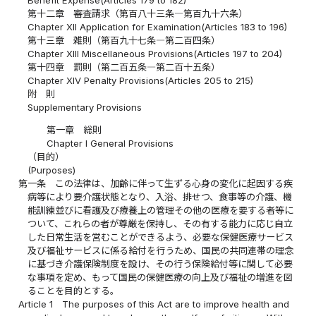
第十二章 審査請求（第百八十三条―第百九十六条）
Chapter XII Application for Examination(Articles 183 to 196)
第十三章 雑則（第百九十七条―第二百四条）
Chapter XIII Miscellaneous Provisions(Articles 197 to 204)
第十四章 罰則（第二百五条―第二百十五条）
Chapter XIV Penalty Provisions(Articles 205 to 215)
附 則
Supplementary Provisions
第一章 総則
Chapter I General Provisions
（目的）
(Purposes)
第一条
この法律は、加齢に伴って生ずる心身の変化に起因する疾
病等により要介護状態となり、入浴、排せつ、食事等の介護、機
能訓練並びに看護及び療養上の管理その他の医療を要する者等に
ついて、これらの者が尊厳を保持し、その有する能力に応じ自立
した日常生活を営むことができるよう、必要な保健医療サービス
及び福祉サービスに係る給付を行うため、国民の共同連帯の理念
に基づき介護保険制度を設け、その行う保険給付等に関して必要
な事項を定め、もって国民の保健医療の向上及び福祉の増進を図
ることを目的とする。
Article 1
The purposes of this Act are to improve health and