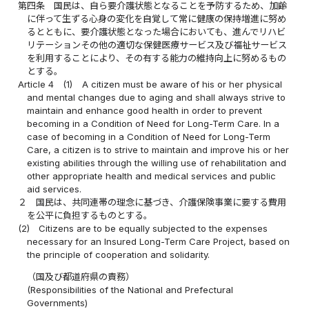
第四条
国民は、自ら要介護状態となることを予防するため、加齢
に伴って生ずる心身の変化を自覚して常に健康の保持増進に努め
るとともに、要介護状態となった場合においても、進んでリハビ
リテーションその他の適切な保健医療サービス及び福祉サービス
を利用することにより、その有する能力の維持向上に努めるもの
とする。
Article 4
(1)
A citizen must be aware of his or her physical
and mental changes due to aging and shall always strive to
maintain and enhance good health in order to prevent
becoming in a Condition of Need for Long-Term Care. In a
case of becoming in a Condition of Need for Long-Term
Care, a citizen is to strive to maintain and improve his or her
existing abilities through the willing use of rehabilitation and
other appropriate health and medical services and public
aid services.
２
国民は、共同連帯の理念に基づき、介護保険事業に要する費用
を公平に負担するものとする。
(2)
Citizens are to be equally subjected to the expenses
necessary for an Insured Long-Term Care Project, based on
the principle of cooperation and solidarity.
（国及び都道府県の責務）
(Responsibilities of the National and Prefectural
Governments)