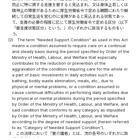
防止に特に資する支援を要すると見込まれ、又は身体上若しくは
精神上の障害があるために厚生労働省令で定める期間にわたり継
続して日常生活を営むのに支障があると見込まれる状態であっ
て、支援の必要の程度に応じて厚生労働省令で定める区分（以下
「要支援状態区分」という。）のいずれかに該当するものをい
う。
(2)
The term "Needed Support Condition" as used in this Act
means a condition assumed to require care on a continual
and steady basis during the period specified by Order of the
Ministry of Health, Labour, and Welfare that especially
contributes to the reduction or prevention of the
aggravation of the condition requiring care for the whole or
a part of basic movements in daily activities such as
bathing, bodily waste elimination, meals, etc., due to
physical or mental problems, or a condition assumed to
cause continual difficulties in performing daily activities due
to physical or mental problems during the period specified
by Order of the Ministry of Health, Labour, and Welfare, and
said condition that conforms to any category as stipulated
by Order of the Ministry of Health, Labour, and Welfare
according to the degree of needed support (herein referred
to as "Category of Needed Support Condition").
３
この法律において「要介護者」とは、次の各号のいずれかに該