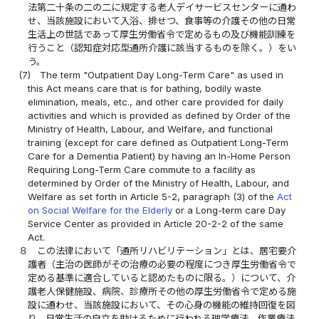
法第二十条の二の二に規定する老人デイサービスセンターに通わ
せ、当該施設において入浴、排せつ、食事等の介護その他の日常
生活上の世話であって厚生労働省令で定めるもの及び機能訓練を
行うこと（認知症対応型通所介護に該当するものを除く。）をい
う。
(7)
The term "Outpatient Day Long-Term Care" as used in
this Act means care that is for bathing, bodily waste
elimination, meals, etc., and other care provided for daily
activities and which is provided as defined by Order of the
Ministry of Health, Labour, and Welfare, and functional
training (except for care defined as Outpatient Long-Term
Care for a Dementia Patient) by having an In-Home Person
Requiring Long-Term Care commute to a facility as
determined by Order of the Ministry of Health, Labour, and
Welfare as set forth in Article 5-2, paragraph (3) of the
Act
on Social Welfare for the Elderly
or a Long-term care Day
Service Center as provided in Article 20-2-2 of the same
Act.
８
この法律において「通所リハビリテーション」とは、居宅要介
護者（主治の医師がその治療の必要の程度につき厚生労働省令で
定める基準に適合していると認めたものに限る。）について、介
護老人保健施設、病院、診療所その他の厚生労働省令で定める施
設に通わせ、当該施設において、その心身の機能の維持回復を図
り、日常生活の自立を助けるために行われる理学療法、作業療法