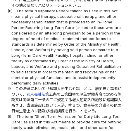
その他必要なリハビリテーションをいう。
(8)
The term "Outpatient Rehabilitation" as used in this Act
means physical therapy, occupational therapy, and other
necessary rehabilitation that is provided to an In-Home
Person Requiring Long-Term Care (limited to those who are
considered by an attending physician to be a person in the
degree of need of medical treatment that conforms to
standards as determined by Order of the Ministry of Health,
Labour, and Welfare) by having said person commute to a
Long-Term Care Health Facility, hospital, clinic, or other
facility as determined by Order of the Ministry of Health,
Labour, and Welfare and providing Outpatient Rehabilitation
to said facility in order to maintain and recover his or her
mental or physical functions and to assist independently
performing daily activities.
９
この法律において「短期入所生活介護」とは、居宅要介護者に
ついて、
老人福祉法
第五条の二第四項の厚生労働省令で定める施
設又は同法第二十条の三に規定する老人短期入所施設に短期間入
所させ、当該施設において入浴、排せつ、食事等の介護その他の
日常生活上の世話及び機能訓練を行うことをいう。
(9)
The term "Short-Term Admission for Daily Life Long-Term
Care" as used in this Act means to provide care for bathing,
bodily waste elimination, meals, etc., and other care for