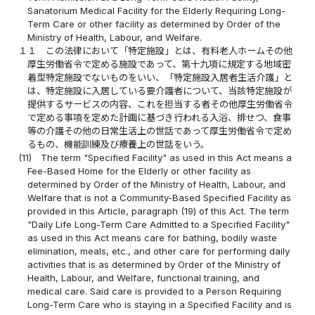
Sanatorium Medical Facility for the Elderly Requiring Long-
Term Care or other facility as determined by Order of the
Ministry of Health, Labour, and Welfare.
１１
この法律において「特定施設」とは、有料老人ホームその他
厚生労働省令で定める施設であって、第十九項に規定する地域密
着型特定施設でないものをいい、「特定施設入居者生活介護」と
は、特定施設に入居している要介護者について、当該特定施設が
提供するサービスの内容、これを担当する者その他厚生労働省令
で定める事項を定めた計画に基づき行われる入浴、排せつ、食事
等の介護その他の日常生活上の世話であって厚生労働省令で定め
るもの、機能訓練及び療養上の世話をいう。
(11)
The term "Specified Facility" as used in this Act means a
Fee-Based Home for the Elderly or other facility as
determined by Order of the Ministry of Health, Labour, and
Welfare that is not a Community-Based Specified Facility as
provided in this Article, paragraph (19) of this Act. The term
"Daily Life Long-Term Care Admitted to a Specified Facility"
as used in this Act means care for bathing, bodily waste
elimination, meals, etc., and other care for performing daily
activities that is as determined by Order of the Ministry of
Health, Labour, and Welfare, functional training, and
medical care. Said care is provided to a Person Requiring
Long-Term Care who is staying in a Specified Facility and is