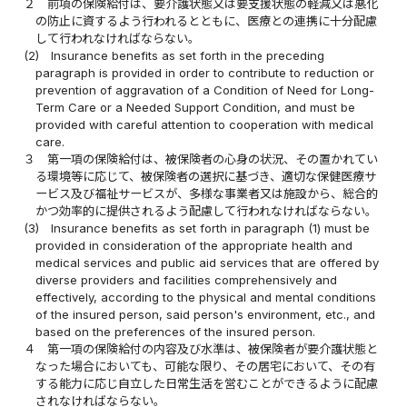
２
前項の保険給付は、要介護状態又は要支援状態の軽減又は悪化
の防止に資するよう行われるとともに、医療との連携に十分配慮
して行われなければならない。
(2)
Insurance benefits as set forth in the preceding
paragraph is provided in order to contribute to reduction or
prevention of aggravation of a Condition of Need for Long-
Term Care or a Needed Support Condition, and must be
provided with careful attention to cooperation with medical
care.
３
第一項の保険給付は、被保険者の心身の状況、その置かれてい
る環境等に応じて、被保険者の選択に基づき、適切な保健医療サ
ービス及び福祉サービスが、多様な事業者又は施設から、総合的
かつ効率的に提供されるよう配慮して行われなければならない。
(3)
Insurance benefits as set forth in paragraph (1) must be
provided in consideration of the appropriate health and
medical services and public aid services that are offered by
diverse providers and facilities comprehensively and
effectively, according to the physical and mental conditions
of the insured person, said person's environment, etc., and
based on the preferences of the insured person.
４
第一項の保険給付の内容及び水準は、被保険者が要介護状態と
なった場合においても、可能な限り、その居宅において、その有
する能力に応じ自立した日常生活を営むことができるように配慮
されなければならない。