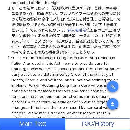
requested during the night.
１６
この法律において「認知症対応型通所介護」とは、居宅要介
護者であって、脳血管疾患、アルツハイマー病その他の要因に基
づく脳の器質的な変化により日常生活に支障が生じる程度にまで
記憶機能及びその他の認知機能が低下した状態（以下「認知症」
という。）であるものについて、
老人福祉法
第五条の二第三項の
厚生労働省令で定める施設又は同法第二十条の二の二に規定する
老人デイサービスセンターに通わせ、当該施設において入浴、排
せつ、食事等の介護その他の日常生活上の世話であって厚生労働
省令で定めるもの及び機能訓練を行うことをいう。
(16)
The term "Outpatient Long-Term Care for a Dementia
Patient" as used in this Act means to provide care for
bathing, bodily waste elimination, meals, etc., and for other
daily activities as determined by Order of the Ministry of
Health, Labour, and Welfare, and functional training for an
In-Home Person Requiring Long-Term Care who is in the
translate
condition that memory functions and other cognitive
functions have become underactive as far as causing
disorder with performing daily activities due to organic
download
changes of the brain that are caused by cerebral vascular
disease, Alzheimer's disease, or other factors (herein
referred to as "Dementia"). This is accomplished by having
Main Text
TOC/History
said person commute to a facility as determined by Order of
the Ministry of Health, Labour, and Welfare as set forth in