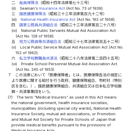
二
船員保険法
（昭和十四年法律第七十三号）
(ii)
Seaman's
Insurance Act
(Act No. 73 of 1939);
三
国民健康保険法
（昭和三十三年法律第百九十二号）
(iii)
National Health Insurance Act
(Act No. 192 of 1958);
四
国家公務員共済組合法
（昭和三十三年法律第百二十八号）
(iv)
National Public Servants Mutual Aid Association Act
(Act No. 128 of 1958);
五
地方公務員等共済組合法
（昭和三十七年法律第百五十二号）
(v)
Local Public Service Mutual Aid Association Act (Act No.
152 of 1962);
六
私立学校教職員共済法
（昭和二十八年法律第二百四十五号）
(vi)
Private School Personnel Mutual Aid Association Act
(Act No. 245 of 1953).
７
この法律において「医療保険者」とは、医療保険各法の規定に
より医療に関する給付を行う政府、健康保険組合、市町村（特別
区を含む。）、国民健康保険組合、共済組合又は日本私立学校振
興・共済事業団をいう。
(7)
The term "Medical Insurers" as used in this Act means
the national government, health insurance societies,
municipalities (including special city wards), National Health
Insurance Society, mutual aid associations, or Promotion
and Mutual Aid Society for Private Schools of Japan that
provide medical benefits pursuant to the provisions of
Medical Insurance Acts.