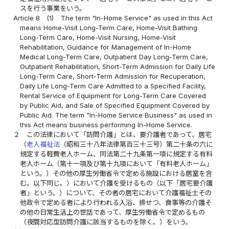
スを行う事業をいう。
Article 8
(1)
The term "In-Home Service" as used in this Act
means Home-Visit Long-Term Care, Home-Visit Bathing
Long-Term Care, Home-Visit Nursing, Home-Visit
Rehabilitation, Guidance for Management of In-Home
Medical Long-Term Care, Outpatient Day Long-Term Care,
Outpatient Rehabilitation, Short-Term Admission for Daily Life
Long-Term Care, Short-Term Admission for Recuperation,
Daily Life Long-Term Care Admitted to a Specified Facility,
Rental Service of Equipment for Long-Term Care Covered
by Public Aid, and Sale of Specified Equipment Covered by
Public Aid. The term "In-Home Service Business" as used in
this Act means business performing In-Home Service.
２
この法律において「訪問介護」とは、要介護者であって、居宅
（
老人福祉法
（昭和三十八年法律第百三十三号）第二十条の六に
規定する軽費老人ホーム、同法第二十九条第一項に規定する有料
老人ホーム（第十一項及び第十九項において「有料老人ホーム」
という。）その他の厚生労働省令で定める施設における居室を含
む。以下同じ。）において介護を受けるもの（以下「居宅要介護
者」という。）について、その者の居宅において介護福祉士その
他政令で定める者により行われる入浴、排せつ、食事等の介護そ
の他の日常生活上の世話であって、厚生労働省令で定めるもの
（夜間対応型訪問介護に該当するものを除く。）をいう。