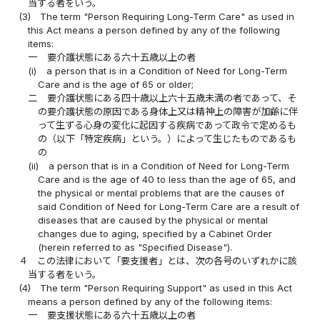
当する者をいう。
(3)
The term "Person Requiring Long-Term Care" as used in
this Act means a person defined by any of the following
items:
一
要介護状態にある六十五歳以上の者
(i)
a person that is in a Condition of Need for Long-Term
Care and is the age of 65 or older;
二
要介護状態にある四十歳以上六十五歳未満の者であって、そ
の要介護状態の原因である身体上又は精神上の障害が加齢に伴
って生ずる心身の変化に起因する疾病であって政令で定めるも
の（以下「特定疾病」という。）によって生じたものであるも
の
(ii)
a person that is in a Condition of Need for Long-Term
Care and is the age of 40 to less than the age of 65, and
the physical or mental problems that are the causes of
said Condition of Need for Long-Term Care are a result of
diseases that are caused by the physical or mental
changes due to aging, specified by a Cabinet Order
(herein referred to as "Specified Disease").
４
この法律において「要支援者」とは、次の各号のいずれかに該
当する者をいう。
(4)
The term "Person Requiring Support" as used in this Act
means a person defined by any of the following items:
一
要支援状態にある六十五歳以上の者