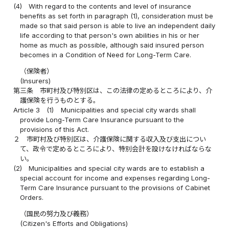
(4)
With regard to the contents and level of insurance
benefits as set forth in paragraph (1), consideration must be
made so that said person is able to live an independent daily
life according to that person's own abilities in his or her
home as much as possible, although said insured person
becomes in a Condition of Need for Long-Term Care.
（保険者）
(Insurers)
第三条
市町村及び特別区は、この法律の定めるところにより、介
護保険を行うものとする。
Article 3
(1)
Municipalities and special city wards shall
provide Long-Term Care Insurance pursuant to the
provisions of this Act.
２
市町村及び特別区は、介護保険に関する収入及び支出につい
て、政令で定めるところにより、特別会計を設けなければならな
い。
(2)
Municipalities and special city wards are to establish a
special account for income and expenses regarding Long-
Term Care Insurance pursuant to the provisions of Cabinet
Orders.
（国民の努力及び義務）
(Citizen's Efforts and Obligations)