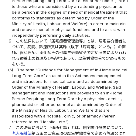
Person Requiring Long-Term Care at his or her home (limited
to those who are considered by an attending physician to
be a person in the degree of need of medical treatment that
conforms to standards as determined by Order of the
Ministry of Health, Labour, and Welfare) in order to maintain
and recover mental or physical functions and to assist with
independently performing daily activities.
６
この法律において「居宅療養管理指導」とは、居宅要介護者に
ついて、病院、診療所又は薬局（以下「病院等」という。）の医
師、歯科医師、薬剤師その他厚生労働省令で定める者により行わ
れる療養上の管理及び指導であって、厚生労働省令で定めるもの
をいう。
(6)
The term "Guidance for Management of In-Home Medical
Long-Term Care" as used in this Act means management
and instructions for medical care and as determined by
Order of the Ministry of Health, Labour, and Welfare. Said
management and instructions are provided to an In-Home
Person Requiring Long-Term Care by a physician, dentist,
pharmacist or other personnel as determined by Order of
the Ministry of Health, Labour, and Welfare that are
associated with a hospital, clinic, or pharmacy (herein
referred to as "Hospital, etc.")
７
この法律において「通所介護」とは、居宅要介護者について、
老人福祉法
第五条の二第三項の厚生労働省令で定める施設又は同