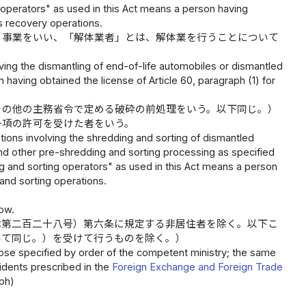
y operators" as used in this Act means a person having
ns recovery operations.
う事業をいい、「解体業者」とは、解体業を行うことについて
ving the dismantling of end-of-life automobiles or dismantled
having obtained the license of Article 60, paragraph (1) for
その他の主務省令で定める破砕の前処理をいう。以下同じ。）
一項の許可を受けた者をいう。
ions involving the shredding and sorting of dismantled
d other pre-shredding and sorting processing as specified
g and sorting operators" as used in this Act means a person
 and sorting operations.
low.
律第二百二十八号）第六条に規定する非居住者を除く。以下こ
いて同じ。）を受けて行うものを除く。）
hose specified by order of the competent ministry; the same
sidents prescribed in the
Foreign Exchange and Foreign Trade
aph)