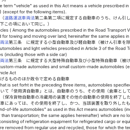
e term "vehicle" as used in this Act means a vehicle prescribed in 
) (except for the following items).
車（
道路運送車両法
第二条第二項に規定する自動車のうち、けん引
以下この項において同じ。）
cles ( Among the automobiles prescribed in the Road Transport Veh
for towing and moving over land; hereinafter the same applies in 
車両法
第三条 に規定する小型自動車及び軽自動車（被けん引車を
tomobiles and light vehicles prescribed in Article 3 of the Road 
s (including those with a side car)
車両法
第三条 に規定する大型特殊自動車及び小型特殊自動車（被
 custom-made automoiles and small custom-made automobiles (exce
hicle Act
掲げるもののほか政令で定める自動車
at is set forht in the preceding three items, automobiles specifi
おいて「使用済自動車」とは、自動車のうち、その使用（倉庫とし
の（保冷貨物自動車の冷蔵用の装置その他の自動車の使用を終了し
動車にあっては、その使用を終了し、かつ、当該装置を取り外した
nd-of-life automobiles" as used in this Act means automobiles (i
than transportation; the same applies hereinafter) which are no l
onsisting of refrigeration equipment for refrigerated cargo or e
re removed from regular use and recycled, those for which the te