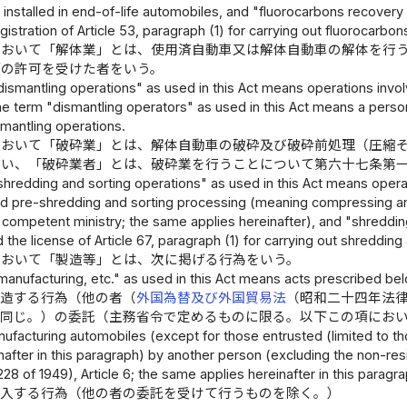
s installed in end-of-life automobiles, and "fluorocarbons recover
gistration of Article 53, paragraph (1) for carrying out fluorocarbo
において「解体業」とは、使用済自動車又は解体自動車の解体を行
項の許可を受けた者をいう。
ismantling operations" as used in this Act means operations invol
he term "dismantling operators" as used in this Act means a person 
smantling operations.
において「破砕業」とは、解体自動車の破砕及び破砕前処理（圧縮
いい、「破砕業者」とは、破砕業を行うことについて第六十七条第
hredding and sorting operations" as used in this Act means operat
d pre-shredding and sorting processing (meaning compressing an
 competent ministry; the same applies hereinafter), and "shreddin
 the license of Article 67, paragraph (1) for carrying out shredding
において「製造等」とは、次に掲げる行為をいう。
anufacturing, etc." as used in this Act means acts prescribed be
製造する行為（他の者（
外国為替及び外国貿易法
（昭和二十四年法
て同じ。）の委託（主務省令で定めるものに限る。以下この項にお
nufacturing automobiles (except for those entrusted (limited to t
nafter in this paragraph) by another person (excluding the non-re
28 of 1949), Article 6; the same applies hereinafter in this paragr
輸入する行為（他の者の委託を受けて行うものを除く。）