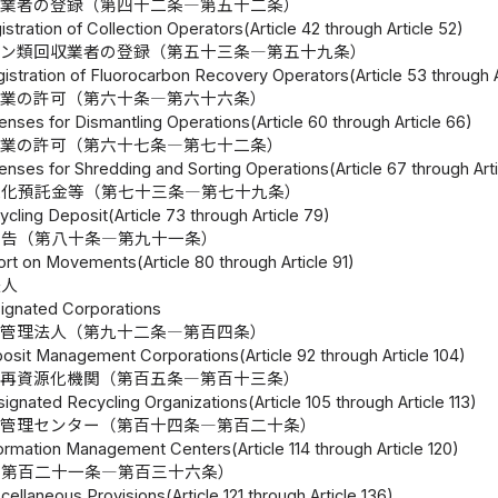
取業者の登録（第四十二条―第五十二条）
istration of Collection Operators(Article 42 through Article 52)
ロン類回収業者の登録（第五十三条―第五十九条）
istration of Fluorocarbon Recovery Operators(Article 53 through A
体業の許可（第六十条―第六十六条）
enses for Dismantling Operations(Article 60 through Article 66)
砕業の許可（第六十七条―第七十二条）
enses for Shredding and Sorting Operations(Article 67 through Arti
源化預託金等（第七十三条―第七十九条）
cling Deposit(Article 73 through Article 79)
報告（第八十条―第九十一条）
rt on Movements(Article 80 through Article 91)
法人
ignated Corporations
金管理法人（第九十二条―第百四条）
posit Management Corporations(Article 92 through Article 104)
定再資源化機関（第百五条―第百十三条）
ignated Recycling Organizations(Article 105 through Article 113)
報管理センター（第百十四条―第百二十条）
ormation Management Centers(Article 114 through Article 120)
（第百二十一条―第百三十六条）
cellaneous Provisions(Article 121 through Article 136)