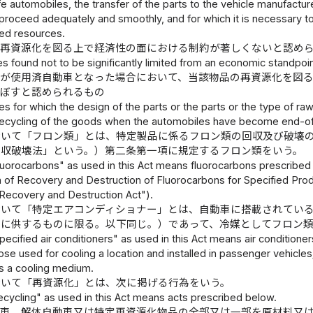
fe automobiles, the transfer of the parts to the vehicle manufactur
proceed adequately and smoothly, and for which it is necessary t
led resources.
の再資源化を図る上で経済性の面における制約が著しくないと認め
s found not to be significantly limited from an economic standpoin
車が使用済自動車となった場合において、当該物品の再資源化を図
及ぼすと認められるもの
s for which the design of the parts or the parts or the type of raw
 recycling of the goods when the automobiles have become end-of
おいて「フロン類」とは、特定製品に係るフロン類の回収及び破壊
回収破壊法」という。）第二条第一項に規定するフロン類をいう。
uorocarbons" as used in this Act means fluorocarbons prescribed in
of Recovery and Destruction of Fluorocarbons for Specified Produc
Recovery and Destruction Act").
おいて「特定エアコンディショナー」とは、自動車に搭載されてい
用に供するものに限る。以下同じ。）であって、冷媒としてフロン
ecified air conditioners" as used in this Act means air conditione
hose used for cooling a location and installed in passenger vehicle
 a cooling medium.
おいて「再資源化」とは、次に掲げる行為をいう。
ecycling" as used in this Act means acts prescribed below.
動車、解体自動車又は特定再資源化物品の全部又は一部を原材料又