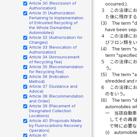
Article 30 (Rescission of
occurred.).
Authorization)
３
この法律に
Article 31 (Authorization
た後に残存す
Pertaining to Implementation
of Entrusted Recycling of
(3)
The term "di
the Whole Dismantled
have been sepa
Automobiles)
４
この法律に
Article 32 (Authorization for
Changes)
びフロン類を
Article 33 (Revocation of
(4)
The term "sp
Authorization)
term "specified
Article 34 (Announcement
５
この法律に
of Recycling Fee)
Article 35 (Recommendation
う。
for Recycling Fee)
(5)
The term "a
Article 36 (Indication
shredded and m
Method)
Article 37 (Guidance and
６
この法律に
Advice)
のをいう。
Article 38 (Recommendation
(6)
The term "de
and Order)
Article 39 (Placement of
automobiles whi
Designated Collection
一
当該自動
Locations)
してその再
Article 40 (Proposals Made
by Fluorocarbons Recovery
で特に必要
Operators)
(i)
automobile
Article 41