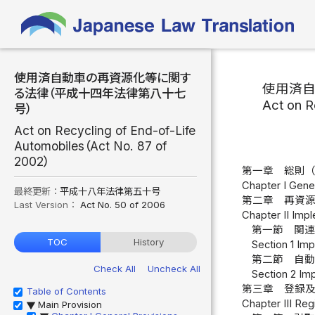
使用済自動車の再資源化等に関す
使用済
る法律（平成十四年法律第八十七
Act on R
号）
Act on Recycling of End-of-Life
Automobiles（Act No. 87 of
2002）
第一章 総則
Chapter I Gener
最終更新：
平成十八年法律第五十号
第二章 再資
Last Version：
Act No. 50 of 2006
Chapter II Imp
第一節 関
TOC
History
Section 1 Imp
第二節 自
Check All
Uncheck All
Section 2 Imp
第三章 登録
Table of Contents
Chapter III Reg
Main Provision
▶