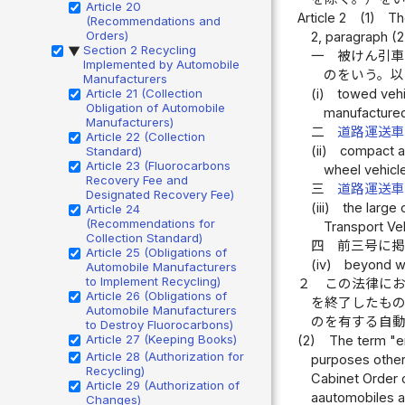
Article 20
Article 2
(1)
Th
(Recommendations and
Orders)
2, paragraph (2
Section 2 Recycling
▶
一
被けん引
Implemented by Automobile
のをいう。
Manufacturers
Article 21 (Collection
(i)
towed vehi
Obligation of Automobile
manufactured 
Manufacturers)
二
道路運送
Article 22 (Collection
(ii)
compact au
Standard)
Article 23 (Fluorocarbons
wheel vehicle
Recovery Fee and
三
道路運送
Designated Recovery Fee)
(iii)
the large
Article 24
(Recommendations for
Transport Ve
Collection Standard)
四
前三号に
Article 25 (Obligations of
(iv)
beyond wh
Automobile Manufacturers
to Implement Recycling)
２
この法律に
Article 26 (Obligations of
を終了したも
Automobile Manufacturers
のを有する自
to Destroy Fluorocarbons)
Article 27 (Keeping Books)
(2)
The term "e
Article 28 (Authorization for
purposes other 
Recycling)
Cabinet Order c
Article 29 (Authorization of
aautomobiles a
Changes)