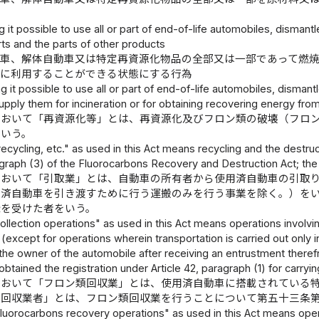
 it possible to use all or part of end-of-life automobiles, dismant
rts and the parts of other products
動車、解体自動車又は特定再資源化物品の全部又は一部であって燃
とに利用することができる状態にする行為
g it possible to use all or part of end-of-life automobiles, dismant
supply them for incineration or for obtaining recovering energy f
において「再資源化等」とは、再資源化及びフロン類の破壊（フロ
をいう。
ecycling, etc." as used in this Act means recycling and the destruc
agraph (3) of the Fluorocarbons Recovery and Destruction Act; the
において「引取業」とは、自動車の所有者から使用済自動車の引取
用済自動車を引き渡すために行う運搬のみを行う事業を除く。）を
録を受けた者をいう。
llection operations" as used in this Act means operations involvi
(except for operations wherein transportation is carried out only i
he owner of the automobile after receiving an entrustment theref
obtained the registration under Article 42, paragraph (1) for carryin
において「フロン類回収業」とは、使用済自動車に搭載されている
類回収業者」とは、フロン類回収業を行うことについて第五十三条
luorocarbons recovery operations" as used in this Act means oper