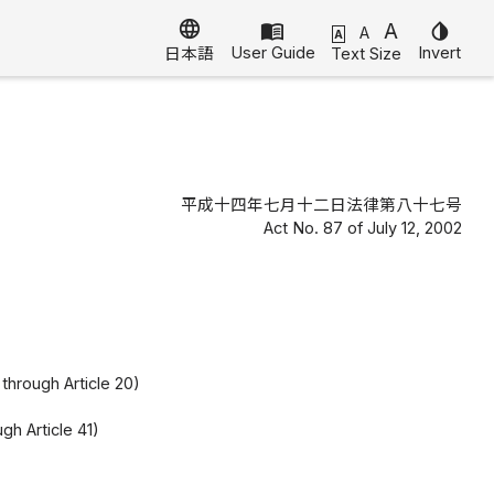
language
menu_book
A
invert_colors
A
A
User Guide
Invert
Text Size
日本語
平成十四年七月十二日法律第八十七号
Act No. 87 of July 12, 2002
through Article 20)
）
gh Article 41)