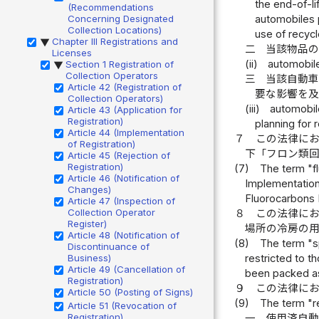
the end-of-li
(Recommendations
Concerning Designated
automobiles 
Collection Locations)
use of recyc
Chapter III Registrations and
▶
二
当該物品
Licenses
(ii)
automobile
Section 1 Registration of
▶
Collection Operators
三
当該自動
Article 42 (Registration of
要な影響を
Collection Operators)
(iii)
automobile
Article 43 (Application for
Registration)
planning for
Article 44 (Implementation
７
この法律に
of Registration)
下「フロン類
Article 45 (Rejection of
Registration)
(7)
The term "fl
Article 46 (Notification of
Implementation 
Changes)
Fluorocarbons 
Article 47 (Inspection of
Collection Operator
８
この法律に
Register)
場所の冷房の
Article 48 (Notification of
(8)
The term "sp
Discontinuance of
Business)
restricted to t
Article 49 (Cancellation of
been packed as
Registration)
９
この法律に
Article 50 (Posting of Signs)
(9)
The term "r
Article 51 (Revocation of
Registration)
一
使用済自