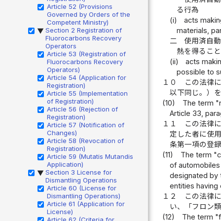
Article 52 (Provisions
る行為
Governed by Orders of the
(i)
acts making
Competent Ministry)
Section 2 Registration of
materials, pa
▶
Fluorocarbons Recovery
二
使用済自
Operators
熱を得るこ
Article 53 (Registration of
(ii)
acts makin
Fluorocarbons Recovery
Operators)
possible to 
Article 54 (Application for
１０
この法律
Registration)
以下同じ。）
Article 55 (Implementation
of Registration)
(10)
The term "r
Article 56 (Rejection of
Article 33, par
Registration)
１１
この法律
Article 57 (Notification of
Changes)
定した者に使
Article 58 (Revocation of
条第一項の登
Registration)
(11)
The term "co
Article 59 (Mutatis Mutandis
Application)
of automobiles 
Section 3 License for
▶
designated by t
Dismantling Operations
entities having 
Article 60 (License for
Dismantling Operations)
１２
この法律
Article 61 (Application for
い、「フロン
License)
(12)
The term "f
Article 62 (Criteria for