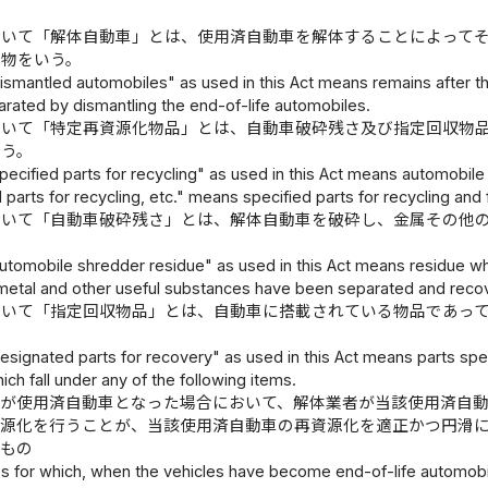
おいて「解体自動車」とは、使用済自動車を解体することによって
る物をいう。
smantled automobiles" as used in this Act means remains after the
rated by dismantling the end-of-life automobiles.
おいて「特定再資源化物品」とは、自動車破砕残さ及び指定回収物
いう。
ecified parts for recycling" as used in this Act means automobile
 parts for recycling, etc." means specified parts for recycling and
おいて「自動車破砕残さ」とは、解体自動車を破砕し、金属その他
utomobile shredder residue" as used in this Act means residue wh
etal and other useful substances have been separated and reco
おいて「指定回収物品」とは、自動車に搭載されている物品であっ
signated parts for recovery" as used in this Act means parts spec
ch fall under any of the following items.
車が使用済自動車となった場合において、解体業者が当該使用済自
資源化を行うことが、当該使用済自動車の再資源化を適正かつ円滑
なもの
s for which, when the vehicles have become end-of-life automobil