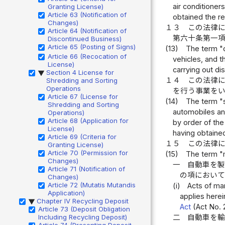
air conditioner
Granting License)
Article 63 (Notification of
obtained the re
Changes)
１３
この法律
Article 64 (Notification of
第六十条第一
Discontinued Business)
Article 65 (Posting of Signs)
(13)
The term "d
Article 66 (Recocation of
vehicles, and t
License)
carrying out di
Section 4 License for
▶
１４
この法律
Shredding and Sorting
Operations
を行う事業を
Article 67 (License for
(14)
The term "s
Shredding and Sorting
automobiles an
Operations)
Article 68 (Application for
by order of the
License)
having obtained
Article 69 (Criteria for
１５
この法律
Granting License)
Article 70 (Permission for
(15)
The term "m
Changes)
一
自動車を
Article 71 (Notification of
の項におい
Changes)
Article 72 (Mutatis Mutandis
(i)
Acts of ma
Application)
applies herei
Chapter IV Recycling Deposit
▶
Act
(Act No. 2
Article 73 (Deposit Obligation
Including Recycling Deposit)
二
自動車を
Article 74 (Presenting Deposit