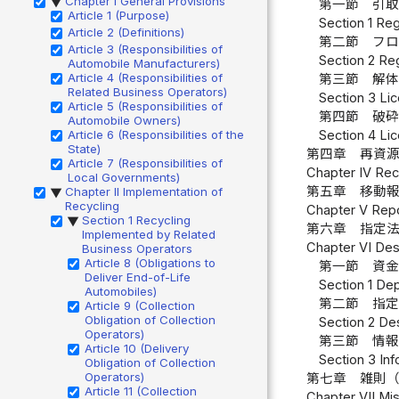
Chapter I General Provisions
▶
第一節 引
Article 1 (Purpose)
Section 1 Reg
Article 2 (Definitions)
第二節 フ
Article 3 (Responsibilities of
Section 2 Reg
Automobile Manufacturers)
Article 4 (Responsibilities of
第三節 解
Related Business Operators)
Section 3 Lic
Article 5 (Responsibilities of
第四節 破
Automobile Owners)
Article 6 (Responsibilities of the
Section 4 Lic
State)
第四章 再資
Article 7 (Responsibilities of
Chapter IV Recy
Local Governments)
第五章 移動
Chapter II Implementation of
▶
Recycling
Chapter V Repo
Section 1 Recycling
▶
第六章 指定
Implemented by Related
Chapter VI Des
Business Operators
Article 8 (Obligations to
第一節 資
Deliver End-of-Life
Section 1 De
Automobiles)
第二節 指
Article 9 (Collection
Obligation of Collection
Section 2 Des
Operators)
第三節 情
Article 10 (Delivery
Section 3 Inf
Obligation of Collection
Operators)
第七章 雑則
Article 11 (Collection
Chapter VII Mis