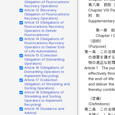
Obligation of Fluorocarbons
第八章 罰則
Recovery Operators)
Article 12 (Recovery
Chapter VIII Pe
Obligation of Fluorocarbons
附 則
Recovery Operators)
Supplementary 
Article 13 (Obligations of
Fluorocarbons Recovery
第一章 
Operators to Deliver
Fluorocarbons)
Chapter I 
Article 14 (Obligations of
（目的）
Fluorocarbons Recovery
(Purpose)
Operators to Deliver End-
of-Life Automobiles)
第一条
この法
Article 15 (Collection
の措置を講ず
Obligation of Dismantling
物の適正な処
Operators)
Article 16 (Obligations of
Article 1
The pur
Dismantling Operators to
effectively thr
Implement Recycling)
the end-of-life
Article 17 (Collection
and deliver the
Obligation of Shredding and
Sorting Operators)
thereby contri
Article 18 (Obligations of
Shredding and Sorting
（定義）
Operators to Implement
(Definitions)
Recycling)
Article 19 (Guidance and
第二条
この法
Advice)
を除く。）を