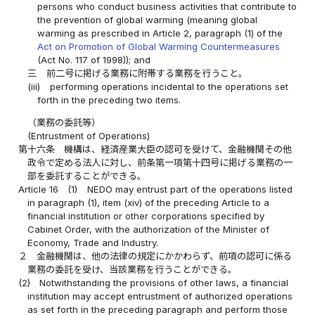
persons who conduct business activities that contribute to
the prevention of global warming (meaning global
warming as prescribed in Article 2, paragraph (1) of the
Act on Promotion of Global Warming Countermeasures
(Act No. 117 of 1998)); and
三
前二号に掲げる業務に附帯する業務を行うこと。
(iii)
performing operations incidental to the operations set
forth in the preceding two items.
（業務の委託等）
(Entrustment of Operations)
第十六条
機構は、経済産業大臣の認可を受けて、金融機関その他
政令で定める法人に対し、前条第一項第十四号に掲げる業務の一
部を委託することができる。
Article 16
(1)
NEDO may entrust part of the operations listed
in paragraph (1), item (xiv) of the preceding Article to a
financial institution or other corporations specified by
Cabinet Order, with the authorization of the Minister of
Economy, Trade and Industry.
２
金融機関は、他の法律の規定にかかわらず、前項の認可に係る
業務の委託を受け、当該業務を行うことができる。
(2)
Notwithstanding the provisions of other laws, a financial
institution may accept entrustment of authorized operations
as set forth in the preceding paragraph and perform those