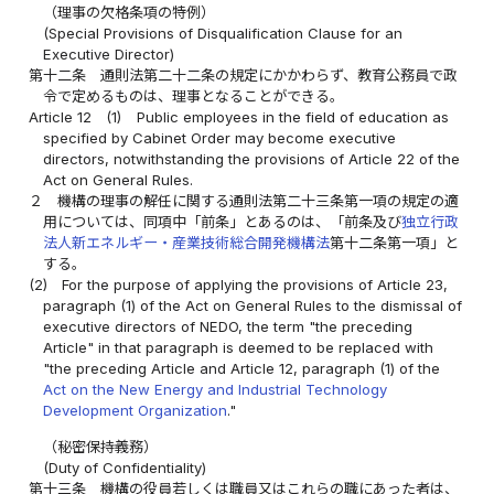
（理事の欠格条項の特例）
(Special Provisions of Disqualification Clause for an
Executive Director)
第十二条
通則法第二十二条の規定にかかわらず、教育公務員で政
令で定めるものは、理事となることができる。
Article 12
(1)
Public employees in the field of education as
specified by Cabinet Order may become executive
directors, notwithstanding the provisions of Article 22 of the
Act on General Rules.
２
機構の理事の解任に関する通則法第二十三条第一項の規定の適
用については、同項中「前条」とあるのは、「前条及び
独立行政
法人新エネルギー・産業技術総合開発機構法
第十二条第一項」と
する。
(2)
For the purpose of applying the provisions of Article 23,
paragraph (1) of the Act on General Rules to the dismissal of
executive directors of NEDO, the term "the preceding
Article" in that paragraph is deemed to be replaced with
"the preceding Article and Article 12, paragraph (1) of the
Act on the New Energy and Industrial Technology
Development Organization
."
（秘密保持義務）
(Duty of Confidentiality)
第十三条
機構の役員若しくは職員又はこれらの職にあった者は、