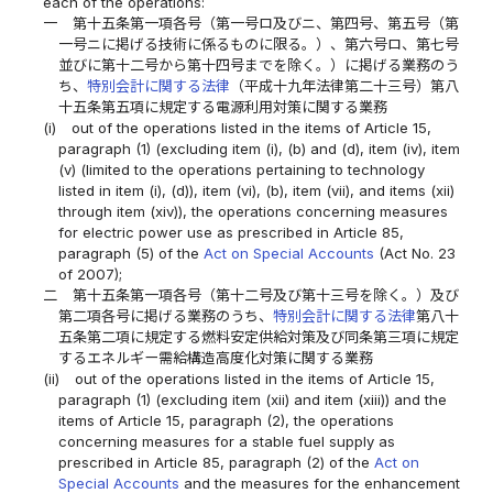
each of the operations:
一
第十五条第一項各号（第一号ロ及びニ、第四号、第五号（第
一号ニに掲げる技術に係るものに限る。）、第六号ロ、第七号
並びに第十二号から第十四号までを除く。）に掲げる業務のう
ち、
特別会計に関する法律
（平成十九年法律第二十三号）第八
十五条第五項に規定する電源利用対策に関する業務
(i)
out of the operations listed in the items of Article 15,
paragraph (1) (excluding item (i), (b) and (d), item (iv), item
(v) (limited to the operations pertaining to technology
listed in item (i), (d)), item (vi), (b), item (vii), and items (xii)
through item (xiv)), the operations concerning measures
for electric power use as prescribed in Article 85,
paragraph (5) of the
Act on Special Accounts
(Act No. 23
of 2007);
二
第十五条第一項各号（第十二号及び第十三号を除く。）及び
第二項各号に掲げる業務のうち、
特別会計に関する法律
第八十
五条第二項に規定する燃料安定供給対策及び同条第三項に規定
するエネルギー需給構造高度化対策に関する業務
(ii)
out of the operations listed in the items of Article 15,
paragraph (1) (excluding item (xii) and item (xiii)) and the
items of Article 15, paragraph (2), the operations
concerning measures for a stable fuel supply as
prescribed in Article 85, paragraph (2) of the
Act on
Special Accounts
and the measures for the enhancement