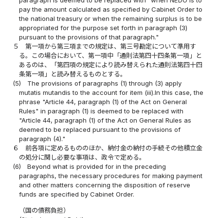
paragraph is deemed to be replaced with "when NEDO is to
pay the amount calculated as specified by Cabinet Order to
the national treasury or when the remaining surplus is to be
appropriated for the purpose set forth in paragraph (3)
pursuant to the provisions of that paragraph."
５
第一項から第三項までの規定は、第三号勘定について準用す
る。この場合において、第一項中「通則法第四十四条第一項」と
あるのは、「第四項の規定により読み替えられた通則法第四十四
条第一項」と読み替えるものとする。
(5)
The provisions of paragraphs (1) through (3) apply
mutatis mutandis to the account for item (iii).In this case, the
phrase "Article 44, paragraph (1) of the Act on General
Rules" in paragraph (1) is deemed to be replaced with
"Article 44, paragraph (1) of the Act on General Rules as
deemed to be replaced pursuant to the provisions of
paragraph (4)."
６
前各項に定めるもののほか、納付金の納付の手続その他積立金
の処分に関し必要な事項は、政令で定める。
(6)
Beyond what is provided for in the preceding
paragraphs, the necessary procedures for making payment
and other matters concerning the disposition of reserve
funds are specified by Cabinet Order.
（国の債務負担）