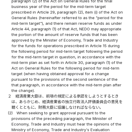
paragraph (2) of the Act on General Rules for the final
business year of the period for the mid-term target
prescribed in Article 29, paragraph (2), item (i) of the Act on
General Rules (hereinafter referred to as the "period for the
mid-term target"), and there remain reserve funds as under
Article 44, paragraph (1) of that Act, NEDO may appropriate
the portion of the amount of reserve funds that has been
approved by the Minister of Economy, Trade and Industry
for the funds for operations prescribed in Article 15 during
the following period for mid-term target following the period
for the mid-term target in question, in accordance with the
mid-term plan as set forth in Article 30, paragraph (1) of the
Act on General Rules for the following period for mid-term
target (when having obtained approval for a change
pursuant to the provisions of the second sentence of the
that paragraph, in accordance with the mid-term plan after
the change).
２
経済産業大臣は、前項の規定による承認をしようとするとき
は、あらかじめ、経済産業省の独立行政法人評価委員会の意見を
聴くとともに、財務大臣に協議しなければならない。
(2)
When seeking to grant approval pursuant to the
provisions of the preceding paragraph, the Minister of
Economy, Trade and Industry must hear the opinions of the
Ministry of Economy, Trade and Industry's Evaluation