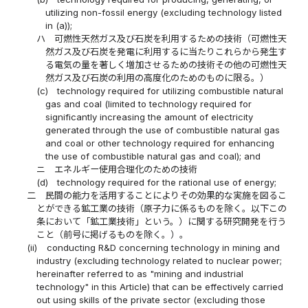
utilizing non-fossil energy (excluding technology listed
in (a));
ハ
可燃性天然ガス及び石炭を利用するための技術（可燃性天
然ガス及び石炭を発電に利用するに当たりこれらから発生す
る電気の量を著しく増加させるための技術その他の可燃性天
然ガス及び石炭の利用の高度化のためのものに限る。）
(c)
technology required for utilizing combustible natural
gas and coal (limited to technology required for
significantly increasing the amount of electricity
generated through the use of combustible natural gas
and coal or other technology required for enhancing
the use of combustible natural gas and coal); and
ニ
エネルギー使用合理化のための技術
(d)
technology required for the rational use of energy;
二
民間の能力を活用することによりその効果的な実施を図るこ
とができる鉱工業の技術（原子力に係るものを除く。以下この
条において「鉱工業技術」という。）に関する研究開発を行う
こと（前号に掲げるものを除く。）。
(ii)
conducting R&D concerning technology in mining and
industry (excluding technology related to nuclear power;
hereinafter referred to as "mining and industrial
technology" in this Article) that can be effectively carried
out using skills of the private sector (excluding those