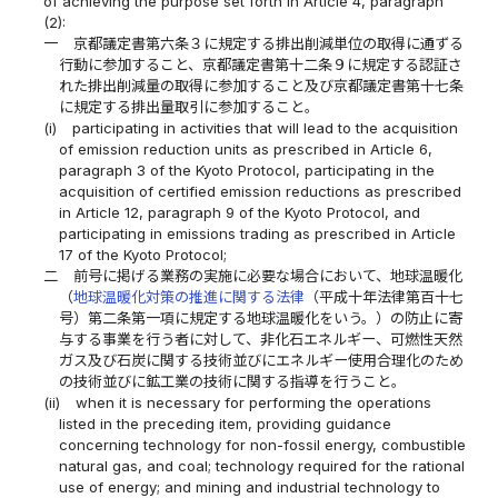
of achieving the purpose set forth in Article 4, paragraph
(2):
一
京都議定書第六条３に規定する排出削減単位の取得に通ずる
行動に参加すること、京都議定書第十二条９に規定する認証さ
れた排出削減量の取得に参加すること及び京都議定書第十七条
に規定する排出量取引に参加すること。
(i)
participating in activities that will lead to the acquisition
of emission reduction units as prescribed in Article 6,
paragraph 3 of the Kyoto Protocol, participating in the
acquisition of certified emission reductions as prescribed
in Article 12, paragraph 9 of the Kyoto Protocol, and
participating in emissions trading as prescribed in Article
17 of the Kyoto Protocol;
二
前号に掲げる業務の実施に必要な場合において、地球温暖化
（
地球温暖化対策の推進に関する法律
（平成十年法律第百十七
号）第二条第一項に規定する地球温暖化をいう。）の防止に寄
与する事業を行う者に対して、非化石エネルギー、可燃性天然
ガス及び石炭に関する技術並びにエネルギー使用合理化のため
の技術並びに鉱工業の技術に関する指導を行うこと。
(ii)
when it is necessary for performing the operations
listed in the preceding item, providing guidance
concerning technology for non-fossil energy, combustible
natural gas, and coal; technology required for the rational
use of energy; and mining and industrial technology to