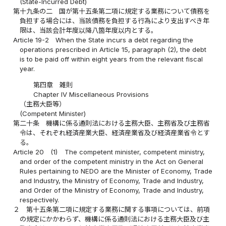
(State-Incurred Debt)
第十九条の二
国が第十五条第二項に規定する業務について債務を
負担する場合には、当該債務を負担する行為により支出すべき年
限は、当該会計年度以降八箇年度以内とする。
Article 19-2
When the State incurs a debt regarding the
operations prescribed in Article 15, paragraph (2), the debt
is to be paid off within eight years from the relevant fiscal
year.
第四章 雑則
Chapter IV Miscellaneous Provisions
（主務大臣等）
(Competent Minister)
第二十条
機構に係る通則法における主務大臣、主務省及び主務省
令は、それぞれ経済産業大臣、経済産業省及び経済産業省令とす
る。
Article 20
(1)
The competent minister, competent ministry,
and order of the competent ministry in the Act on General
Rules pertaining to NEDO are the Minister of Economy, Trade
and Industry, the Ministry of Economy, Trade and Industry,
and Order of the Ministry of Economy, Trade and Industry,
respectively.
２
第十五条第二項に規定する業務に関する事項については、前項
の規定にかかわらず、機構に係る通則法における主務大臣及び主