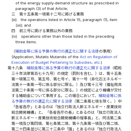
of the energy supply-demand structure as prescribed in
paragraph (3) of that Article;
三
第十五条第一項第十二号に掲げる業務
(iii)
the operations listed in Article 15, paragraph (1), item
(xii); and
四
前三号に掲げる業務以外の業務
(iv)
operations other than those listed in the preceding
three items.
（
補助金等に係る予算の執行の適正化に関する法律
の準用）
(Application, Mutatis Mutandis of the
Act on Regulation of
Execution of Budget Pertaining to Subsidies, etc.
)
第十八条
補助金等に係る予算の執行の適正化に関する法律
（昭和
三十年法律第百七十九号）の規定（罰則を含む。）は、第十五条
第一項第三号、第五号、第七号イ、第十一号（非化石エネルギー
法第十一条第一号に係る部分に限る。）及び第十三号（福祉用具
法第二十条第一号に係る部分に限る。）の規定により機構が交付
する補助金について準用する。この場合において、
補助金等に係
る予算の執行の適正化に関する法律
（第二条第七項を除く。）中
「各省各庁」とあるのは「独立行政法人新エネルギー・産業技術
総合開発機構」と、「各省各庁の長」とあるのは「独立行政法人
新エネルギー・産業技術総合開発機構の理事長」と、同法第二条
第一項及び第四項、第七条第二項、第十九条第一項及び第二項、
第二十四条並びに第三十三条中「国」とあるのは「独立行政法人