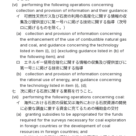
(vi)
performing the following operations concerning
collection and provision of information and their guidance:
イ
可燃性天然ガス及び石炭の利用の高度化に関する情報の収
集及び提供並びに第一号ハに掲げる技術に関する指導（次号
ロに掲げるものを除く。）
(a)
collection and provision of information concerning
the enhancement of the use of combustible natural gas
and coal, and guidance concerning the technology
listed in item (i), (c) (excluding guidance listed in (b) of
the following item); and
ロ
エネルギー使用合理化に関する情報の収集及び提供並びに
第一号ニに掲げる技術に関する指導
(b)
collection and provision of information concerning
the rational use of energy, and guidance concerning
the technology listed in item (i), (d);
七
次に掲げる石炭に関する業務を行うこと。
(vii)
performing the following operations concerning coal:
イ
海外における石炭の探鉱又は海外における石炭資源の開発
に必要な調査に要する資金に充てるための補助金の交付
(a)
granting subsidies to be appropriated for the funds
required for the surveys necessary for coal exploration
in foreign countries or the development of coal
resources in foreign countries; and