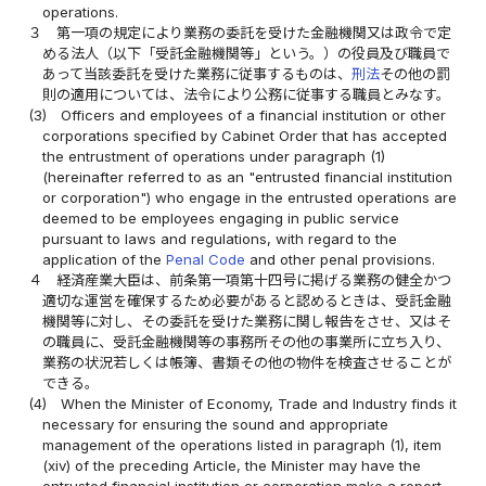
operations.
３
第一項の規定により業務の委託を受けた金融機関又は政令で定
める法人（以下「受託金融機関等」という。）の役員及び職員で
あって当該委託を受けた業務に従事するものは、
刑法
その他の罰
則の適用については、法令により公務に従事する職員とみなす。
(3)
Officers and employees of a financial institution or other
corporations specified by Cabinet Order that has accepted
the entrustment of operations under paragraph (1)
(hereinafter referred to as an "entrusted financial institution
or corporation") who engage in the entrusted operations are
deemed to be employees engaging in public service
pursuant to laws and regulations, with regard to the
application of the
Penal Code
and other penal provisions.
４
経済産業大臣は、前条第一項第十四号に掲げる業務の健全かつ
適切な運営を確保するため必要があると認めるときは、受託金融
機関等に対し、その委託を受けた業務に関し報告をさせ、又はそ
の職員に、受託金融機関等の事務所その他の事業所に立ち入り、
業務の状況若しくは帳簿、書類その他の物件を検査させることが
できる。
(4)
When the Minister of Economy, Trade and Industry finds it
necessary for ensuring the sound and appropriate
management of the operations listed in paragraph (1), item
(xiv) of the preceding Article, the Minister may have the
entrusted financial institution or corporation make a report