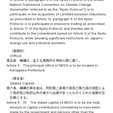
Nations Framework Convention on Climate Change
(hereinafter referred to as the "Kyoto Protocol"); is to
participate in the acquisition of certified emission reductions
as prescribed in Article 12, paragraph 9 of the Kyoto
Protocol; is to participate in emissions trading as prescribed
in Article 17 of the Kyoto Protocol; and thereby aim to
contribute to the commitment based on Article 3 of the Kyoto
Protocol, while avoiding significant restrictions on Japan's
energy use and industrial activities.
（事務所）
(Office)
第五条
機構は、主たる事務所を神奈川県に置く。
Article 5
The principal office of NEDO is to be located in
Kanagawa Prefecture.
（資本金）
(Stated Capital)
第六条
機構の資本金は、附則第二条第六項及び第九項の規定によ
り政府及び政府以外の者から出資があったものとされた金額の合
計額とする。
Article 6
(1)
The stated capital of NEDO is to be the total
amount of capital contributions considered to have been
made by the government and persons other than the