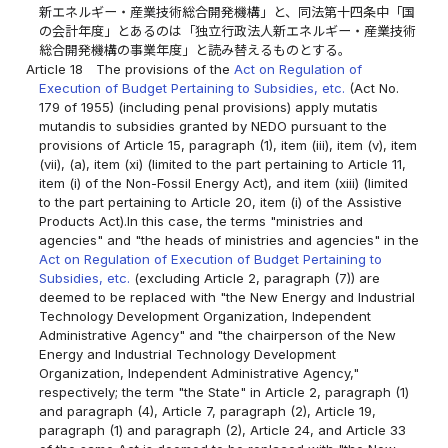
新エネルギー・産業技術総合開発機構」と、同法第十四条中「国
の会計年度」とあるのは「独立行政法人新エネルギー・産業技術
総合開発機構の事業年度」と読み替えるものとする。
Article 18
The provisions of the
Act on Regulation of
Execution of Budget Pertaining to Subsidies, etc.
(Act No.
179 of 1955) (including penal provisions) apply mutatis
mutandis to subsidies granted by NEDO pursuant to the
provisions of Article 15, paragraph (1), item (iii), item (v), item
(vii), (a), item (xi) (limited to the part pertaining to Article 11,
item (i) of the Non-Fossil Energy Act), and item (xiii) (limited
to the part pertaining to Article 20, item (i) of the Assistive
Products Act).In this case, the terms "ministries and
agencies" and "the heads of ministries and agencies" in the
Act on Regulation of Execution of Budget Pertaining to
Subsidies, etc.
(excluding Article 2, paragraph (7)) are
deemed to be replaced with "the New Energy and Industrial
Technology Development Organization, Independent
Administrative Agency" and "the chairperson of the New
Energy and Industrial Technology Development
Organization, Independent Administrative Agency,"
respectively; the term "the State" in Article 2, paragraph (1)
and paragraph (4), Article 7, paragraph (2), Article 19,
paragraph (1) and paragraph (2), Article 24, and Article 33