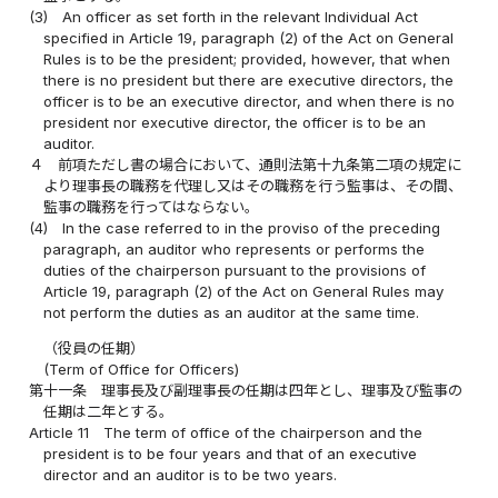
(3)
An officer as set forth in the relevant Individual Act
specified in Article 19, paragraph (2) of the Act on General
Rules is to be the president; provided, however, that when
there is no president but there are executive directors, the
officer is to be an executive director, and when there is no
president nor executive director, the officer is to be an
auditor.
４
前項ただし書の場合において、通則法第十九条第二項の規定に
より理事長の職務を代理し又はその職務を行う監事は、その間、
監事の職務を行ってはならない。
(4)
In the case referred to in the proviso of the preceding
paragraph, an auditor who represents or performs the
duties of the chairperson pursuant to the provisions of
Article 19, paragraph (2) of the Act on General Rules may
not perform the duties as an auditor at the same time.
（役員の任期）
(Term of Office for Officers)
第十一条
理事長及び副理事長の任期は四年とし、理事及び監事の
任期は二年とする。
Article 11
The term of office of the chairperson and the
president is to be four years and that of an executive
director and an auditor is to be two years.