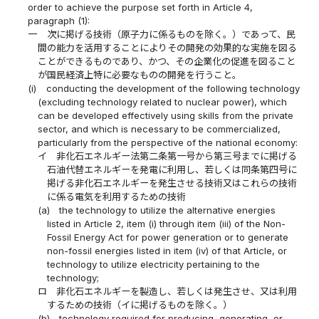
order to achieve the purpose set forth in Article 4,
paragraph (1):
一
次に掲げる技術（原子力に係るものを除く。）であって、民
間の能力を活用することによりその開発の効果的な実施を図る
ことができるものであり、かつ、その企業化の促進を図ること
が国民経済上特に必要なものの開発を行うこと。
(i)
conducting the development of the following technology
(excluding technology related to nuclear power), which
can be developed effectively using skills from the private
sector, and which is necessary to be commercialized,
particularly from the perspective of the national economy:
イ
非化石エネルギー法第二条第一号から第三号までに掲げる
石油代替エネルギーを発電に利用し、若しくは同条第四号に
掲げる非化石エネルギーを発生させる技術又はこれらの技術
に係る電気を利用するための技術
(a)
the technology to utilize the alternative energies
listed in Article 2, item (i) through item (iii) of the Non-
Fossil Energy Act for power generation or to generate
non-fossil energies listed in item (iv) of that Article, or
technology to utilize electricity pertaining to the
technology;
ロ
非化石エネルギーを製造し、若しくは発生させ、又は利用
するための技術（イに掲げるものを除く。）
(b)
technology required for producing, generating, or