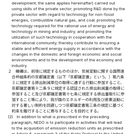
development; the same applies hereinafter) carried out
using skills of the private sector; promoting R&D done by the
private sector with regard to technology for non-fossil
energies, combustible natural gas, and coal; promoting the
technology required for the rational use of energy and
technology in mining and industry; and promoting the
utilization of such technology in cooperation with the
international community; thereby contribute to ensuring a
stable and efficient energy supply in accordance with the
changes in the domestic and foreign economic and social
environments and to the development of the economy and
industry.
２
機構は、前項に規定するもののほか、気候変動に関する国際連
合枠組条約の京都議定書（以下「京都議定書」という。）第六条
３に規定する排出削減単位の取得に通ずる行動に参加すること、
京都議定書第十二条９に規定する認証された排出削減量の取得に
参加すること及び京都議定書第十七条に規定する排出量取引に参
加すること等により、我が国のエネルギーの利用及び産業活動に
対する著しい制約を回避しつつ京都議定書第三条の規定に基づく
約束を履行することに寄与することを目的とする。
(2)
In addition to what is prescribed in the preceding
paragraph, NEDO is to participate in activities that will lead
to the acquisition of emission reduction units as prescribed
in Article 6, paragraph 3 of the Kyoto Protocol to the United