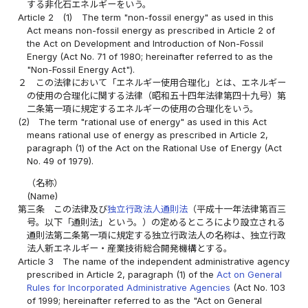
する非化石エネルギーをいう。
Article 2
(1)
The term "non-fossil energy" as used in this
Act means non-fossil energy as prescribed in Article 2 of
the Act on Development and Introduction of Non-Fossil
Energy (Act No. 71 of 1980; hereinafter referred to as the
"Non-Fossil Energy Act").
２
この法律において「エネルギー使用合理化」とは、エネルギー
の使用の合理化に関する法律（昭和五十四年法律第四十九号）第
二条第一項に規定するエネルギーの使用の合理化をいう。
(2)
The term "rational use of energy" as used in this Act
means rational use of energy as prescribed in Article 2,
paragraph (1) of the Act on the Rational Use of Energy (Act
No. 49 of 1979).
（名称）
(Name)
第三条
この法律及び
独立行政法人通則法
（平成十一年法律第百三
号。以下「通則法」という。）の定めるところにより設立される
通則法第二条第一項に規定する独立行政法人の名称は、独立行政
法人新エネルギー・産業技術総合開発機構とする。
Article 3
The name of the independent administrative agency
prescribed in Article 2, paragraph (1) of the
Act on General
Rules for Incorporated Administrative Agencies
(Act No. 103
of 1999; hereinafter referred to as the "Act on General