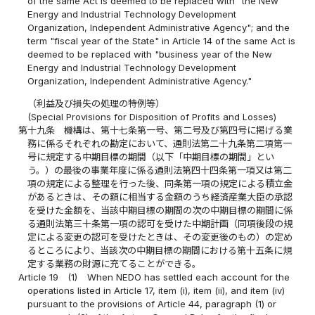
of the same Act is deemed to be replaced with "the New
Energy and Industrial Technology Development
Organization, Independent Administrative Agency"; and the
term "fiscal year of the State" in Article 14 of the same Act is
deemed to be replaced with "business year of the New
Energy and Industrial Technology Development
Organization, Independent Administrative Agency."
（利益及び損失の処理の特例等）
(Special Provisions for Disposition of Profits and Losses)
第十九条
機構は、第十七条第一号、第二号及び第四号に掲げる業
務に係るそれぞれの勘定において、通則法第二十九条第二項第一
号に規定する中期目標の期間（以下「中期目標の期間」とい
う。）の最後の事業年度に係る通則法第四十四条第一項又は第二
項の規定による整理を行った後、同条第一項の規定による積立金
があるときは、その額に相当する金額のうち経済産業大臣の承認
を受けた金額を、当該中期目標の期間の次の中期目標の期間に係
る通則法第三十条第一項の認可を受けた中期計画（同項後段の規
定による変更の認可を受けたときは、その変更後のもの）の定め
るところにより、当該次の中期目標の期間における第十五条に規
定する業務の財源に充てることができる。
Article 19
(1)
When NEDO has settled each account for the
operations listed in Article 17, item (i), item (ii), and item (iv)
pursuant to the provisions of Article 44, paragraph (1) or