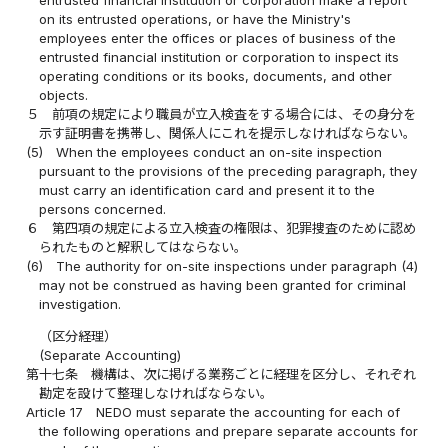
on its entrusted operations, or have the Ministry's
employees enter the offices or places of business of the
entrusted financial institution or corporation to inspect its
operating conditions or its books, documents, and other
objects.
５
前項の規定により職員が立入検査をする場合には、その身分を
示す証明書を携帯し、関係人にこれを提示しなければならない。
(5)
When the employees conduct an on-site inspection
pursuant to the provisions of the preceding paragraph, they
must carry an identification card and present it to the
persons concerned.
６
第四項の規定による立入検査の権限は、犯罪捜査のために認め
られたものと解釈してはならない。
(6)
The authority for on-site inspections under paragraph (4)
may not be construed as having been granted for criminal
investigation.
（区分経理）
(Separate Accounting)
第十七条
機構は、次に掲げる業務ごとに経理を区分し、それぞれ
勘定を設けて整理しなければならない。
Article 17
NEDO must separate the accounting for each of
the following operations and prepare separate accounts for