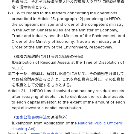
務省令は、それぞれ経済産業大臣及び環境大臣並びに経済産業省
令・環境省令とする。
(2)
With regard to the matters concerning the operations
prescribed in Article 15, paragraph (2) pertaining to NEDO,
the competent minister and order of the competent ministry
in the Act on General Rules are the Minister of Economy,
Trade and Industry and the Minister of the Environment, and
Order of the Ministry of Economy, Trade and Industry and
Order of the Ministry of the Environment, respectively.
（機構の解散時における残余財産の分配）
(Distribution of Residual Assets at the Time of Dissolution of
NEDO)
第二十一条
機構は、解散した場合において、その債務を弁済して
なお残余財産があるときは、これを各出資者に対し、その出資額
を限度として分配するものとする。
Article 21
If NEDO has dissolved and has any residual assets
after repaying all debts, it is to distribute the residual assets
to each capital investor, to the extent of the amount of each
capital investor's capital contribution.
（
国家公務員宿舎法
の適用除外）
(Exemption from Application of the
National Public Officers'
Housing Act
)