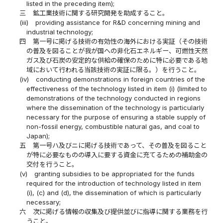
listed in the preceding item);
三
鉱工業技術に関する研究開発を助成すること。
(iii)
providing assistance for R&D concerning mining and
industrial technology;
四
第一号に掲げる技術の有効性の海外における実証（その技術
の普及を図ることが我が国への非化石エネルギー、可燃性天然
ガス及び石炭の安定的な供給の確保のために特に必要である地
域において行われる当該技術の実証に限る。）を行うこと。
(iv)
conducting demonstrations in foreign countries of the
effectiveness of the technology listed in item (i) (limited to
demonstrations of the technology conducted in regions
where the dissemination of the technology is particularly
necessary for the purpose of ensuring a stable supply of
non-fossil energy, combustible natural gas, and coal to
Japan);
五
第一号ハ及びニに掲げる技術であって、その普及を図ること
が特に必要なものの導入に要する資金に充てるための補助金の
交付を行うこと。
(v)
granting subsidies to be appropriated for the funds
required for the introduction of technology listed in item
(i), (c) and (d), the dissemination of which is particularly
necessary;
六
次に掲げる情報の収集及び提供並びに指導に関する業務を行
うこと。