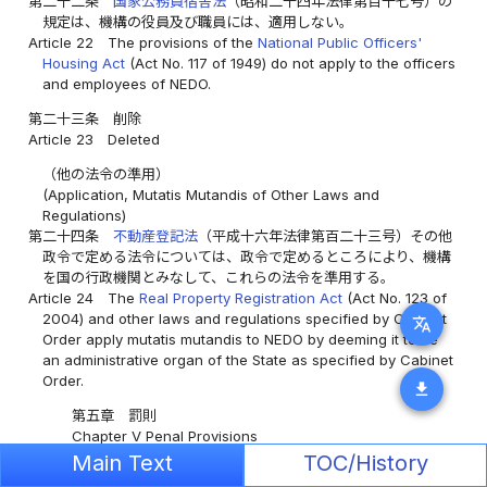
第二十二条
国家公務員宿舎法
（昭和二十四年法律第百十七号）の
規定は、機構の役員及び職員には、適用しない。
Article 22
The provisions of the
National Public Officers'
Housing Act
(Act No. 117 of 1949) do not apply to the officers
and employees of NEDO.
第二十三条
削除
Article 23
Deleted
（他の法令の準用）
(Application, Mutatis Mutandis of Other Laws and
Regulations)
第二十四条
不動産登記法
（平成十六年法律第百二十三号）その他
政令で定める法令については、政令で定めるところにより、機構
を国の行政機関とみなして、これらの法令を準用する。
Article 24
The
Real Property Registration Act
(Act No. 123 of
2004) and other laws and regulations specified by Cabinet
translate
Order apply mutatis mutandis to NEDO by deeming it to be
an administrative organ of the State as specified by Cabinet
Order.
download
第五章 罰則
Chapter V Penal Provisions
第二十五条
第十三条の規定に違反して秘密を漏らし、又は盗用し
Main Text
TOC/History
た者は、一年以下の懲役又は三十万円以下の罰金に処する。