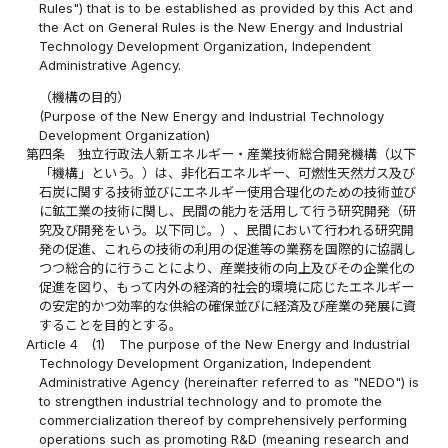
Rules") that is to be established as provided by this Act and
the Act on General Rules is the New Energy and Industrial
Technology Development Organization, Independent
Administrative Agency.
（機構の目的）
(Purpose of the New Energy and Industrial Technology
Development Organization)
第四条
独立行政法人新エネルギー・産業技術総合開発機構（以下
「機構」という。）は、非化石エネルギー、可燃性天然ガス及び
石炭に関する技術並びにエネルギー使用合理化のための技術並び
に鉱工業の技術に関し、民間の能力を活用して行う研究開発（研
究及び開発をいう。以下同じ。）、民間において行われる研究開
発の促進、これらの技術の利用の促進等の業務を国際的に協調し
つつ総合的に行うことにより、産業技術の向上及びその企業化の
促進を図り、もって内外の経済的社会的環境に応じたエネルギー
の安定的かつ効率的な供給の確保並びに経済及び産業の発展に資
することを目的とする。
Article 4
(1)
The purpose of the New Energy and Industrial
Technology Development Organization, Independent
Administrative Agency (hereinafter referred to as "NEDO") is
to strengthen industrial technology and to promote the
commercialization thereof by comprehensively performing
operations such as promoting R&D (meaning research and