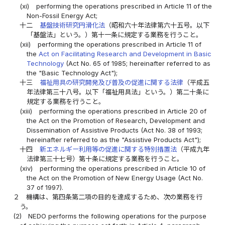
(xi)
performing the operations prescribed in Article 11 of the
Non-Fossil Energy Act;
十二
基盤技術研究円滑化法
（昭和六十年法律第六十五号。以下
「基盤法」という。）第十一条に規定する業務を行うこと。
(xii)
performing the operations prescribed in Article 11 of
the
Act on Facilitating Research and Development in Basic
Technology
(Act No. 65 of 1985; hereinafter referred to as
the "Basic Technology Act");
十三
福祉用具の研究開発及び普及の促進に関する法律
（平成五
年法律第三十八号。以下「福祉用具法」という。）第二十条に
規定する業務を行うこと。
(xiii)
performing the operations prescribed in Article 20 of
the Act on the Promotion of Research, Development and
Dissemination of Assistive Products (Act No. 38 of 1993;
hereinafter referred to as the "Assistive Products Act");
十四
新エネルギー利用等の促進に関する特別措置法
（平成九年
法律第三十七号）第十条に規定する業務を行うこと。
(xiv)
performing the operations prescribed in Article 10 of
the Act on the Promotion of New Energy Usage (Act No.
37 of 1997).
２
機構は、第四条第二項の目的を達成するため、次の業務を行
う。
(2)
NEDO performs the following operations for the purpose