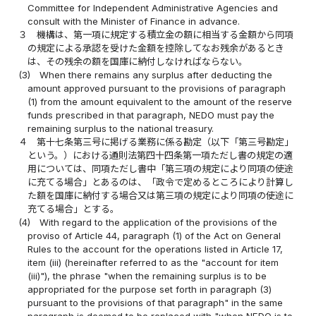
Committee for Independent Administrative Agencies and
consult with the Minister of Finance in advance.
３
機構は、第一項に規定する積立金の額に相当する金額から同項
の規定による承認を受けた金額を控除してなお残余があるとき
は、その残余の額を国庫に納付しなければならない。
(3)
When there remains any surplus after deducting the
amount approved pursuant to the provisions of paragraph
(1) from the amount equivalent to the amount of the reserve
funds prescribed in that paragraph, NEDO must pay the
remaining surplus to the national treasury.
４
第十七条第三号に掲げる業務に係る勘定（以下「第三号勘定」
という。）における通則法第四十四条第一項ただし書の規定の適
用については、同項ただし書中「第三項の規定により同項の使途
に充てる場合」とあるのは、「政令で定めるところにより計算し
た額を国庫に納付する場合又は第三項の規定により同項の使途に
充てる場合」とする。
(4)
With regard to the application of the provisions of the
proviso of Article 44, paragraph (1) of the Act on General
Rules to the account for the operations listed in Article 17,
item (iii) (hereinafter referred to as the "account for item
(iii)"), the phrase "when the remaining surplus is to be
appropriated for the purpose set forth in paragraph (3)
pursuant to the provisions of that paragraph" in the same