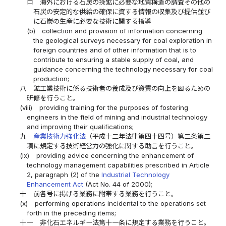
ロ
海外における石炭の探鉱に必要な地質構造の調査その他の
石炭の安定的な供給の確保に資する情報の収集及び提供並び
に石炭の生産に必要な技術に関する指導
(b)
collection and provision of information concerning
the geological surveys necessary for coal exploration in
foreign countries and of other information that is to
contribute to ensuring a stable supply of coal, and
guidance concerning the technology necessary for coal
production;
八
鉱工業技術に係る技術者の養成及び資質の向上を図るための
研修を行うこと。
(viii)
providing training for the purposes of fostering
engineers in the field of mining and industrial technology
and improving their qualifications;
九
産業技術力強化法
（平成十二年法律第四十四号）第二条第二
項に規定する技術経営力の強化に関する助言を行うこと。
(ix)
providing advice concerning the enhancement of
technology management capabilities prescribed in Article
2, paragraph (2) of the
Industrial Technology
Enhancement Act
(Act No. 44 of 2000);
十
前各号に掲げる業務に附帯する業務を行うこと。
(x)
performing operations incidental to the operations set
forth in the preceding items;
十一
非化石エネルギー法第十一条に規定する業務を行うこと。