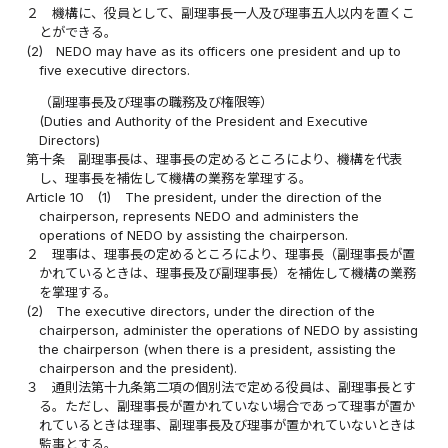
２
機構に、役員として、副理事長一人及び理事五人以内を置くこ
とができる。
(2)
NEDO may have as its officers one president and up to
five executive directors.
（副理事長及び理事の職務及び権限等）
(Duties and Authority of the President and Executive
Directors)
第十条
副理事長は、理事長の定めるところにより、機構を代表
し、理事長を補佐して機構の業務を掌理する。
Article 10
(1)
The president, under the direction of the
chairperson, represents NEDO and administers the
operations of NEDO by assisting the chairperson.
２
理事は、理事長の定めるところにより、理事長（副理事長が置
かれているときは、理事長及び副理事長）を補佐して機構の業務
を掌理する。
(2)
The executive directors, under the direction of the
chairperson, administer the operations of NEDO by assisting
the chairperson (when there is a president, assisting the
chairperson and the president).
３
通則法第十九条第二項の個別法で定める役員は、副理事長とす
る。ただし、副理事長が置かれていない場合であって理事が置か
れているときは理事、副理事長及び理事が置かれていないときは
監事とする。