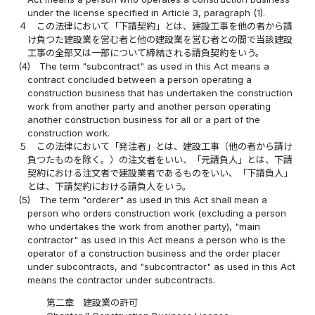
under the license specified in Article 3, paragraph (1).
４
この法律において「下請契約」とは、建設工事を他の者から請
け負つた建設業を営む者と他の建設業を営む者との間で当該建設
工事の全部又は一部について締結される請負契約をいう。
(4)
The term "subcontract" as used in this Act means a
contract concluded between a person operating a
construction business that has undertaken the construction
work from another party and another person operating
another construction business for all or a part of the
construction work.
５
この法律において「発注者」とは、建設工事（他の者から請け
負つたものを除く。）の注文者をいい、「元請負人」とは、下請
契約における注文者で建設業者であるものをいい、「下請負人」
とは、下請契約における請負人をいう。
(5)
The term "orderer" as used in this Act shall mean a
person who orders construction work (excluding a person
who undertakes the work from another party), "main
contractor" as used in this Act means a person who is the
operator of a construction business and the order placer
under subcontracts, and "subcontractor" as used in this Act
means the contractor under subcontracts.
第二章 建設業の許可