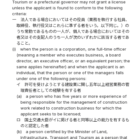
Tourism or a prefectural governor may not grant a license
unless the applicant is found to conform to the following
criteria:
一
法人である場合においてはその役員（業務を執行する社員、
取締役、執行役又はこれらに準ずる者をいう。以下同じ。）の
うち常勤であるものの一人が、個人である場合においてはその
者又はその支配人のうち一人が次のいずれかに該当する者であ
ること。
(i)
when the person is a corporation, one full-time officer
(meaning a member who executes business, a board
director, an executive officer, or an equivalent person; the
same applies hereinafter) and when the applicant is an
individual, that the person or one of the managers falls
under one of the following persons:
イ
許可を受けようとする建設業に関し五年以上経営業務の管
理責任者としての経験を有する者
(a)
a person who has five years or more experience of
being responsible for the management of construction
work related to construction business for which the
applicant seeks to be licensed;
ロ
国土交通大臣がイに掲げる者と同等以上の能力を有するも
のと認定した者
(b)
a person certified by the Minister of Land,
Infrastructure, Transport and Tourism as a person that