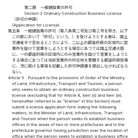
第二節 一般建設業の許可
Section 2 Ordinary Construction Business License
（許可の申請）
(Application for License)
第五条
一般建設業の許可（第八条第二号及び第三号を除き、以下
この節において「許可」という。）を受けようとする者は、国土
交通省令で定めるところにより、二以上の都道府県の区域内に営
業所を設けて営業をしようとする場合にあつては国土交通大臣
に、一の都道府県の区域内にのみ営業所を設けて営業をしようと
する場合にあつては当該営業所の所在地を管轄する都道府県知事
に、次に掲げる事項を記載した許可申請書を提出しなければなら
ない。
Article 5
Pursuant to the provisions of Order of the Ministry
of Land, Infrastructure, Transport and Tourism, a person
who seeks to obtain an ordinary construction business
license (excluding that for Article 8, item (ii) and item (iii);
hereinafter referred to as "license" in this Section) must
submit a license application form stating the following
matters, to the Minister of Land, Infrastructure, Transport
and Tourism when the person seeks to establish business
offices in the areas of two or more prefectures and to the
prefectural governor having jurisdiction over the location of
office when the person seeks to establish a business office