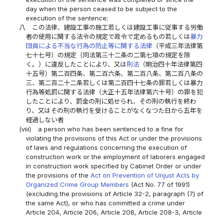
day when the person ceased to be subject to the
execution of the sentence;
八
この法律、建設工事の施工若しくは建設工事に従事する労働
者の使用に関する法令の規定で政令で定めるもの若しくは
暴力
団員による不当な行為の防止等に関する法律
（平成三年法律第
七十七号）の規定（同法第三十二条の二第七項の規定を除
く。）に違反したことにより、又は
刑法
（明治四十年法律第四
十五号）第二百四条、第二百六条、第二百八条、第二百八条の
三、第二百二十二条若しくは第二百四十七条の罪若しくは暴力
行為等処罰に関する法律（大正十五年法律第六十号）の罪を犯
したことにより、罰金の刑に処せられ、その刑の執行を終わ
り、又はその刑の執行を受けることがなくなつた日から五年を
経過しない者
(viii)
a person who has been sentenced to a fine for
violating the provisions of this Act or under the provisions
of laws and regulations concerning the execution of
construction work or the employment of laborers engaged
in construction work specified by Cabinet Order or under
the provisions of the
Act on Prevention of Unjust Acts by
Organized Crime Group Members
(Act No. 77 of 1991)
(excluding the provisions of Article 32-2, paragraph (7) of
the same Act), or who has committed a crime under
Article 204, Article 206, Article 208, Article 208-3, Article