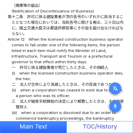
（廃業等の届出）
(Notification of Discontinuance of Business)
第十二条
許可に係る建設業者が次の各号のいずれかに該当するこ
ととなつた場合においては、当該各号に掲げる者は、三十日以内
に、国土交通大臣又は都道府県知事にその旨を届け出なければな
らない。
Article 12
When the licensed construction business operator
comes to fall under one of the following items, the person
listed in each item must notify the Minister of Land,
Infrastructure, Transport and Tourism or a prefectural
governor to that effect within thirty days.
一
許可に係る建設業者が死亡したときは、その相続人
(i)
when the licensed construction business operator dies,
the heir;
二
法人が合併により消滅したときは、その役員であつた者
translate
(ii)
when a corporation has ceased to exist due to merger,
a person who was its officer;
三
法人が破産手続開始の決定により解散したときは、その破産
download
管財人
(iii)
when a corporation is dissolved due to an order to
commence bankruptcy proceedings, the bankruptcy
trustee;
Main Text
TOC/History
四
法人が合併又は破産手続開始の決定以外の事由により解散し