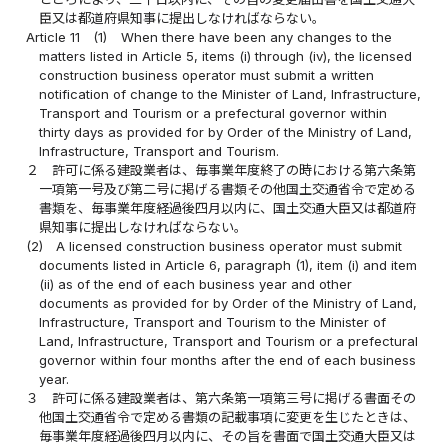
臣又は都道府県知事に提出しなければならない。
Article 11
(1)
When there have been any changes to the
matters listed in Article 5, items (i) through (iv), the licensed
construction business operator must submit a written
notification of change to the Minister of Land, Infrastructure,
Transport and Tourism or a prefectural governor within
thirty days as provided for by Order of the Ministry of Land,
Infrastructure, Transport and Tourism.
２
許可に係る建設業者は、毎事業年度終了の時における第六条第
一項第一号及び第二号に掲げる書類その他国土交通省令で定める
書類を、毎事業年度経過後四月以内に、国土交通大臣又は都道府
県知事に提出しなければならない。
(2)
A licensed construction business operator must submit
documents listed in Article 6, paragraph (1), item (i) and item
(ii) as of the end of each business year and other
documents as provided for by Order of the Ministry of Land,
Infrastructure, Transport and Tourism to the Minister of
Land, Infrastructure, Transport and Tourism or a prefectural
governor within four months after the end of each business
year.
３
許可に係る建設業者は、第六条第一項第三号に掲げる書面その
他国土交通省令で定める書類の記載事項に変更を生じたときは、
毎事業年度経過後四月以内に、その旨を書面で国土交通大臣又は