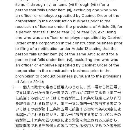
items (i) through (iv) or items (vi) through (viii) (for a
person that falls under item (ii), excluding one who was
an officer or employee specified by Cabinet Order of the
corporation in the construction business prior to the
rescission of license under the provisions of Article 29; for
a person that falls under item (iii) or item (iv), excluding
one who was an officer or employee specified by Cabinet
Order of the corporation in the construction business prior
to filing of a notification under Article 12 stating that the
person falls under item (v) of the same Article; and for a
person that falls under item (vi), excluding one who was
an officer or employee specified by Cabinet Order of the
corporation in the construction business prior to the
prohibition to conduct business pursuant to the provisions
of Article 29-4);
十一
個人で政令で定める使用人のうちに、第一号から第四号ま
で又は第六号から第八号までのいずれかに該当する者（第二号
に該当する者についてはその者が第二十九条の規定により許可
を取り消される以前から、第三号又は第四号に該当する者につ
いてはその者が第十二条第五号に該当する旨の同条の規定によ
る届出がされる以前から、第六号に該当する者についてはその
者が第二十九条の四の規定により営業を禁止される以前から、
建設業者である当該個人の政令で定める使用人であつた者を除