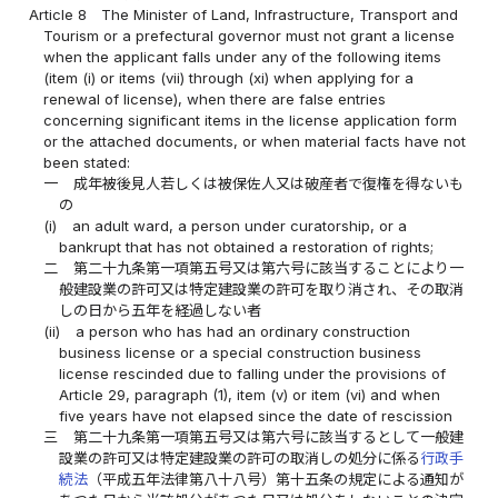
Article 8
The Minister of Land, Infrastructure, Transport and
Tourism or a prefectural governor must not grant a license
when the applicant falls under any of the following items
(item (i) or items (vii) through (xi) when applying for a
renewal of license), when there are false entries
concerning significant items in the license application form
or the attached documents, or when material facts have not
been stated:
一
成年被後見人若しくは被保佐人又は破産者で復権を得ないも
の
(i)
an adult ward, a person under curatorship, or a
bankrupt that has not obtained a restoration of rights;
二
第二十九条第一項第五号又は第六号に該当することにより一
般建設業の許可又は特定建設業の許可を取り消され、その取消
しの日から五年を経過しない者
(ii)
a person who has had an ordinary construction
business license or a special construction business
license rescinded due to falling under the provisions of
Article 29, paragraph (1), item (v) or item (vi) and when
five years have not elapsed since the date of rescission
三
第二十九条第一項第五号又は第六号に該当するとして一般建
設業の許可又は特定建設業の許可の取消しの処分に係る
行政手
続法
（平成五年法律第八十八号）第十五条の規定による通知が