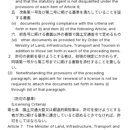
and that the statutory agent is not disqualified under the
provisions of each item of Article 8;
五
次条第一号及び第二号に掲げる基準を満たしていることを証
する書面
(v)
documents proving compliance with the criteria set
forth in item (i) and item (ii) of the following Article; and
六
前各号に掲げる書面以外の書類で国土交通省令で定めるもの
(vi)
other documents as provided for by Order of the
Ministry of Land, Infrastructure, Transport and Tourism in
addition to those set forth in each of the preceding items.
２
許可の更新を受けようとする者は、前項の規定にかかわらず、
同項第一号から第三号までに掲げる書類を添付することを要しな
い。
(2)
Notwithstanding the provisions of the preceding
paragraph, an applicant for renewal of a license is not be
required to attach the documents set forth in items (i)
through (iii) of that paragraph.
（許可の基準）
(Licensing Criteria)
第七条
国土交通大臣又は都道府県知事は、許可を受けようとする
者が次に掲げる基準に適合していると認めるときでなければ、許
可をしてはならない。
Article 7
The Minister of Land, Infrastructure, Transport and