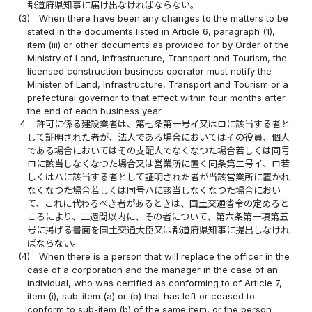
都道府県知事に届け出なければならない。
(3)
When there have been any changes to the matters to be
stated in the documents listed in Article 6, paragraph (1),
item (iii) or other documents as provided for by Order of the
Ministry of Land, Infrastructure, Transport and Tourism, the
licensed construction business operator must notify the
Minister of Land, Infrastructure, Transport and Tourism or a
prefectural governor to that effect within four months after
the end of each business year.
４
許可に係る建設業者は、第七条第一号イ又はロに該当する者と
して証明された者が、法人である場合においてはその役員、個人
である場合においてはその支配人でなくなつた場合若しくは同号
ロに該当しなくなつた場合又は営業所に置く同条第二号イ、ロ若
しくはハに該当する者として証明された者が当該営業所に置かれ
なくなつた場合若しくは同号ハに該当しなくなつた場合におい
て、これに代わるべき者があるときは、国土交通省令の定めると
ころにより、二週間以内に、その者について、第六条第一項第五
号に掲げる書面を国土交通大臣又は都道府県知事に提出しなけれ
ばならない。
(4)
When there is a person that will replace the officer in the
case of a corporation and the manager in the case of an
individual, who was certified as conforming to of Article 7,
item (i), sub-item (a) or (b) that has left or ceased to
conform to sub-item (b) of the same item, or the person