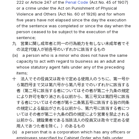
222 or Article 247 of the
Penal Code
(Act No. 45 of 1907)
or a crime under the Act on Punishment of Physical
Violence and Others (Act No. 60 of 1926) and for whom
five years have not elapsed since the day the execution
of the sentence was completed or since the day when the
person ceased to be subject to the execution of the
sentence;
九
営業に関し成年者と同一の行為能力を有しない未成年者でそ
の法定代理人が前各号のいずれかに該当するもの
(ix)
a person who is a minor who does not have the same
capacity to act with regard to business as an adult and
whose statutory agent falls under any of the preceding
items;
十
法人でその役員又は政令で定める使用人のうちに、第一号か
ら第四号まで又は第六号から第八号までのいずれかに該当する
者（第二号に該当する者についてはその者が第二十九条の規定
により許可を取り消される以前から、第三号又は第四号に該当
する者についてはその者が第十二条第五号に該当する旨の同条
の規定による届出がされる以前から、第六号に該当する者につ
いてはその者が第二十九条の四の規定により営業を禁止される
以前から、建設業者である当該法人の役員又は政令で定める使
用人であつた者を除く。）のあるもの
(x)
a person that is a corporation which has any officers or
employees specified by Cabinet Order who falls under