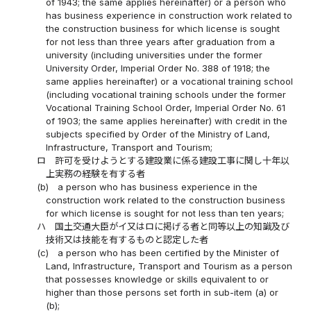
of 1943; the same applies hereinafter) or a person who
has business experience in construction work related to
the construction business for which license is sought
for not less than three years after graduation from a
university (including universities under the former
University Order, Imperial Order No. 388 of 1918; the
same applies hereinafter) or a vocational training school
(including vocational training schools under the former
Vocational Training School Order, Imperial Order No. 61
of 1903; the same applies hereinafter) with credit in the
subjects specified by Order of the Ministry of Land,
Infrastructure, Transport and Tourism;
ロ
許可を受けようとする建設業に係る建設工事に関し十年以
上実務の経験を有する者
(b)
a person who has business experience in the
construction work related to the construction business
for which license is sought for not less than ten years;
ハ
国土交通大臣がイ又はロに掲げる者と同等以上の知識及び
技術又は技能を有するものと認定した者
(c)
a person who has been certified by the Minister of
Land, Infrastructure, Transport and Tourism as a person
that possesses knowledge or skills equivalent to or
higher than those persons set forth in sub-item (a) or
(b);