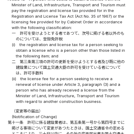
Minister of Land, Infrastructure, Transport and Tourism must
pay the registration and license tax provided for in the
Registration and License Tax Act (Act No. 35 of 1967) or the
licensing fee provided for by Cabinet Order in accordance
with the following classification:
一
許可を受けようとする者であつて、次号に掲げる者以外のも
のについては、登録免許税
(i)
the registration and license tax for a person seeking to
obtain a license who is a person other than those listed in
the following item; and
二
第三条第三項の許可の更新を受けようとする者及び既に他の
建設業について国土交通大臣の許可を受けている者について
は、許可手数料
(ii)
the license fee for a person seeking to receive a
renewal of license under Article 3, paragraph (3) and a
person who has already received a license from the
Minister of Land, Infrastructure, Transport and Tourism
with regard to another construction business.
（変更等の届出）
(Notification of Change)
第十一条
許可に係る建設業者は、第五条第一号から第四号までに
掲げる事項について変更があつたときは、国土交通省令の定める
ところにより、三十日以内に、その旨の変更届出書を国土交通大