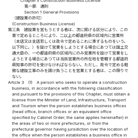
Chapter II Construction Business License
第一節 通則
Section 1 General Provisions
（建設業の許可）
(Construction Business License)
第三条
建設業を営もうとする者は、次に掲げる区分により、この
章で定めるところにより、二以上の都道府県の区域内に営業所
（本店又は支店若しくは政令で定めるこれに準ずるものをいう。
以下同じ。）を設けて営業をしようとする場合にあつては国土交
通大臣の、一の都道府県の区域内にのみ営業所を設けて営業をし
ようとする場合にあつては当該営業所の所在地を管轄する都道府
県知事の許可を受けなければならない。ただし、政令で定める軽
微な建設工事のみを請け負うことを営業とする者は、この限りで
ない。
Article 3
(1)
A person who seeks to operate a construction
business, in accordance with the following classification
and pursuant to the provisions of this Chapter, must obtain a
license from the Minister of Land, Infrastructure, Transport
and Tourism when the person establishes business offices
(head office, branch offices or an equivalent office
specified by Cabinet Order; the same applies hereinafter) in
the areas of two or more prefectures, or from the
prefectural governor having jurisdiction over the location of
the office when the person establishes a business office in