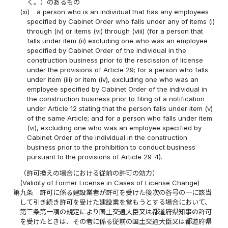
く。）のあるもの
(xi)
a person who is an individual that has any employees
specified by Cabinet Order who falls under any of items (i)
through (iv) or items (vi) through (viii) (for a person that
falls under item (ii) excluding one who was an employee
specified by Cabinet Order of the individual in the
construction business prior to the rescission of license
under the provisions of Article 29; for a person who falls
under item (iii) or item (iv), excluding one who was an
employee specified by Cabinet Order of the individual in
the construction business prior to filing of a notification
under Article 12 stating that the person falls under item (v)
of the same Article; and for a person who falls under item
(vi), excluding one who was an employee specified by
Cabinet Order of the individual in the construction
business prior to the prohibition to conduct business
pursuant to the provisions of Article 29-4).
（許可換えの場合における従前の許可の効力）
(Validity of Former License in Cases of License Change)
第九条
許可に係る建設業者が許可を受けた後次の各号の一に該当
して引き続き許可を受けた建設業を営もうとする場合において、
第三条第一項の規定により国土交通大臣又は都道府県知事の許可
を受けたときは、その者に係る従前の国土交通大臣又は都道府県