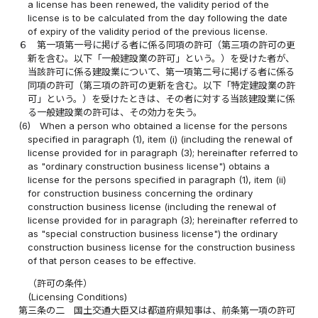
a license has been renewed, the validity period of the
license is to be calculated from the day following the date
of expiry of the validity period of the previous license.
６
第一項第一号に掲げる者に係る同項の許可（第三項の許可の更
新を含む。以下「一般建設業の許可」という。）を受けた者が、
当該許可に係る建設業について、第一項第二号に掲げる者に係る
同項の許可（第三項の許可の更新を含む。以下「特定建設業の許
可」という。）を受けたときは、その者に対する当該建設業に係
る一般建設業の許可は、その効力を失う。
(6)
When a person who obtained a license for the persons
specified in paragraph (1), item (i) (including the renewal of
license provided for in paragraph (3); hereinafter referred to
as "ordinary construction business license") obtains a
license for the persons specified in paragraph (1), item (ii)
for construction business concerning the ordinary
construction business license (including the renewal of
license provided for in paragraph (3); hereinafter referred to
as "special construction business license") the ordinary
construction business license for the construction business
of that person ceases to be effective.
（許可の条件）
(Licensing Conditions)
第三条の二
国土交通大臣又は都道府県知事は、前条第一項の許可