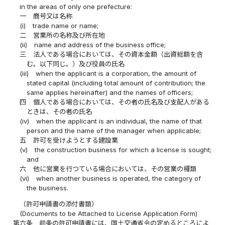
in the areas of only one prefecture:
一
商号又は名称
(i)
trade name or name;
二
営業所の名称及び所在地
(ii)
name and address of the business office;
三
法人である場合においては、その資本金額（出資総額を含
む。以下同じ。）及び役員の氏名
(iii)
when the applicant is a corporation, the amount of
stated capital (including total amount of contribution; the
same applies hereinafter) and the names of officers;
四
個人である場合においては、その者の氏名及び支配人がある
ときは、その者の氏名
(iv)
when the applicant is an individual, the name of that
person and the name of the manager when applicable;
五
許可を受けようとする建設業
(v)
the construction business for which a license is sought;
and
六
他に営業を行つている場合においては、その営業の種類
(vi)
when another business is operated, the category of
the business.
（許可申請書の添付書類）
(Documents to be Attached to License Application Form)
第六条
前条の許可申請書には、国土交通省令の定めるところによ