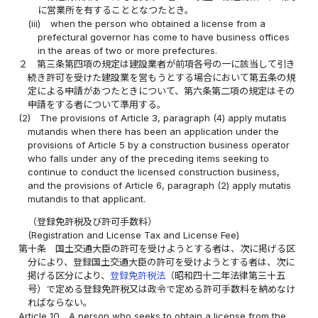
に営業所を有することとなつたとき。
(iii)
when the person who obtained a license from a
prefectural governor has come to have business offices
in the areas of two or more prefectures.
２
第三条第四項の規定は建設業者が前項各号の一に該当して引き
続き許可を受けた建設業を営もうとする場合において第五条の規
定による申請があつたときについて、第六条第二項の規定はその
申請をする者について準用する。
(2)
The provisions of Article 3, paragraph (4) apply mutatis
mutandis when there has been an application under the
provisions of Article 5 by a construction business operator
who falls under any of the preceding items seeking to
continue to conduct the licensed construction business,
and the provisions of Article 6, paragraph (2) apply mutatis
mutandis to that applicant.
（登録免許税及び許可手数料）
(Registration and License Tax and License Fee)
第十条
国土交通大臣の許可を受けようとする者は、次に掲げる区
分により、登録国土交通大臣の許可を受けようとする者は、次に
掲げる区分により、
登録免許税法
（昭和四十二年法律第三十五
号）で定める登録免許税又は政令で定める許可手数料を納めなけ
ればならない。
Article 10
A person who seeks to obtain a license from the