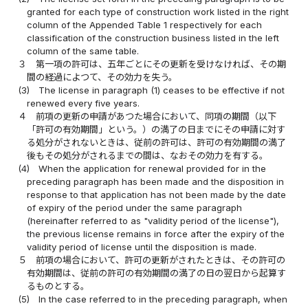
granted for each type of construction work listed in the right
column of the Appended Table 1 respectively for each
classification of the construction business listed in the left
column of the same table.
３
第一項の許可は、五年ごとにその更新を受けなければ、その期
間の経過によつて、その効力を失う。
(3)
The license in paragraph (1) ceases to be effective if not
renewed every five years.
４
前項の更新の申請があつた場合において、同項の期間（以下
「許可の有効期間」という。）の満了の日までにその申請に対す
る処分がされないときは、従前の許可は、許可の有効期間の満了
後もその処分がされるまでの間は、なおその効力を有する。
(4)
When the application for renewal provided for in the
preceding paragraph has been made and the disposition in
response to that application has not been made by the date
of expiry of the period under the same paragraph
(hereinafter referred to as "validity period of the license"),
the previous license remains in force after the expiry of the
validity period of license until the disposition is made.
５
前項の場合において、許可の更新がされたときは、その許可の
有効期間は、従前の許可の有効期間の満了の日の翌日から起算す
るものとする。
(5)
In the case referred to in the preceding paragraph, when