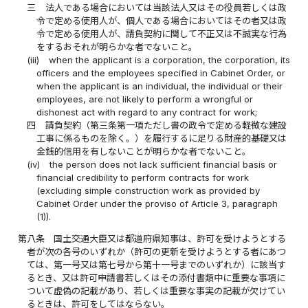
三
法人である場合においては当該法人又はその役員若しくは政
令で定める使用人が、個人である場合においてはその者又は政
令で定める使用人が、請負契約に関して不正又は不誠実な行為
をするおそれが明らかな者でないこと。
(iii)
when the applicant is a corporation, the corporation, its
officers and the employees specified in Cabinet Order, or
when the applicant is an individual, the individual or their
employees, are not likely to perform a wrongful or
dishonest act with regard to any contract for work;
四
請負契約（第三条第一項ただし書の政令で定める軽微な建設
工事に係るものを除く。）を履行するに足りる財産的基礎又は
金銭的信用を有しないことが明らかな者でないこと。
(iv)
the person does not lack sufficient financial basis or
financial credibility to perform contracts for work
(excluding simple construction work as provided by
Cabinet Order under the proviso of Article 3, paragraph
(1)).
第八条
国土交通大臣又は都道府県知事は、許可を受けようとする
者が次の各号のいずれか（許可の更新を受けようとする者にあつ
ては、第一号又は第七号から第十一号までのいずれか）に該当す
るとき、又は許可申請書若しくはその添付書類中に重要な事項に
ついて虚偽の記載があり、若しくは重要な事実の記載が欠けてい
るときは、許可をしてはならない。