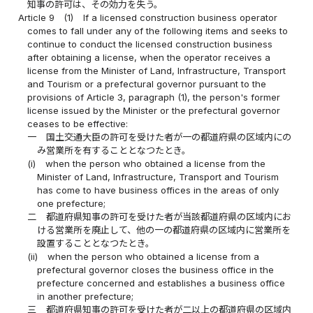
知事の許可は、その効力を失う。
Article 9
(1)
If a licensed construction business operator
comes to fall under any of the following items and seeks to
continue to conduct the licensed construction business
after obtaining a license, when the operator receives a
license from the Minister of Land, Infrastructure, Transport
and Tourism or a prefectural governor pursuant to the
provisions of Article 3, paragraph (1), the person's former
license issued by the Minister or the prefectural governor
ceases to be effective:
一
国土交通大臣の許可を受けた者が一の都道府県の区域内にの
み営業所を有することとなつたとき。
(i)
when the person who obtained a license from the
Minister of Land, Infrastructure, Transport and Tourism
has come to have business offices in the areas of only
one prefecture;
二
都道府県知事の許可を受けた者が当該都道府県の区域内にお
ける営業所を廃止して、他の一の都道府県の区域内に営業所を
設置することとなつたとき。
(ii)
when the person who obtained a license from a
prefectural governor closes the business office in the
prefecture concerned and establishes a business office
in another prefecture;
三
都道府県知事の許可を受けた者が二以上の都道府県の区域内