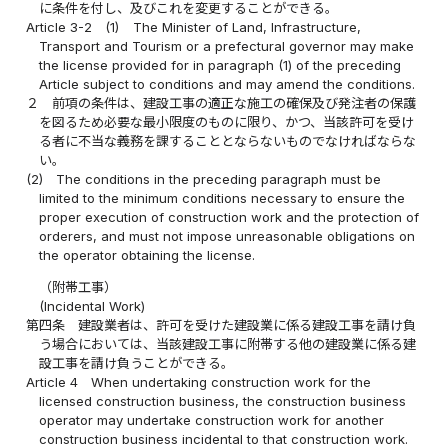
に条件を付し、及びこれを変更することができる。
Article 3-2
(1)
The Minister of Land, Infrastructure,
Transport and Tourism or a prefectural governor may make
the license provided for in paragraph (1) of the preceding
Article subject to conditions and may amend the conditions.
２
前項の条件は、建設工事の適正な施工の確保及び発注者の保護
を図るため必要な最小限度のものに限り、かつ、当該許可を受け
る者に不当な義務を課することとならないものでなければならな
い。
(2)
The conditions in the preceding paragraph must be
limited to the minimum conditions necessary to ensure the
proper execution of construction work and the protection of
orderers, and must not impose unreasonable obligations on
the operator obtaining the license.
（附帯工事）
(Incidental Work)
第四条
建設業者は、許可を受けた建設業に係る建設工事を請け負
う場合においては、当該建設工事に附帯する他の建設業に係る建
設工事を請け負うことができる。
Article 4
When undertaking construction work for the
licensed construction business, the construction business
operator may undertake construction work for another
construction business incidental to that construction work.