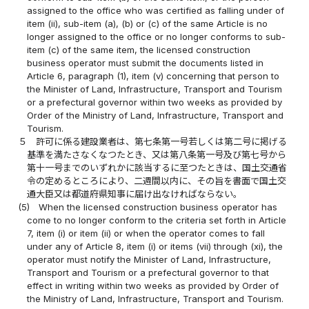
assigned to the office who was certified as falling under of
item (ii), sub-item (a), (b) or (c) of the same Article is no
longer assigned to the office or no longer conforms to sub-
item (c) of the same item, the licensed construction
business operator must submit the documents listed in
Article 6, paragraph (1), item (v) concerning that person to
the Minister of Land, Infrastructure, Transport and Tourism
or a prefectural governor within two weeks as provided by
Order of the Ministry of Land, Infrastructure, Transport and
Tourism.
５
許可に係る建設業者は、第七条第一号若しくは第二号に掲げる
基準を満たさなくなつたとき、又は第八条第一号及び第七号から
第十一号までのいずれかに該当するに至つたときは、国土交通省
令の定めるところにより、二週間以内に、その旨を書面で国土交
通大臣又は都道府県知事に届け出なければならない。
(5)
When the licensed construction business operator has
come to no longer conform to the criteria set forth in Article
7, item (i) or item (ii) or when the operator comes to fall
under any of Article 8, item (i) or items (vii) through (xi), the
operator must notify the Minister of Land, Infrastructure,
Transport and Tourism or a prefectural governor to that
effect in writing within two weeks as provided by Order of
the Ministry of Land, Infrastructure, Transport and Tourism.