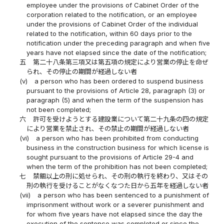
employee under the provisions of Cabinet Order of the
corporation related to the notification, or an employee
under the provisions of Cabinet Order of the individual
related to the notification, within 60 days prior to the
notification under the preceding paragraph and when five
years have not elapsed since the date of the notification;
五
第二十八条第三項又は第五項の規定により営業の停止を命ぜ
られ、その停止の期間が経過しない者
(v)
a person who has been ordered to suspend business
pursuant to the provisions of Article 28, paragraph (3) or
paragraph (5) and when the term of the suspension has
not been completed;
六
許可を受けようとする建設業について第二十九条の四の規定
により営業を禁止され、その禁止の期間が経過しない者
(vi)
a person who has been prohibited from conducting
business in the construction business for which license is
sought pursuant to the provisions of Article 29-4 and
when the term of the prohibition has not been completed;
七
禁錮以上の刑に処せられ、その刑の執行を終わり、又はその
刑の執行を受けることがなくなつた日から五年を経過しない者
(vii)
a person who has been sentenced to a punishment of
imprisonment without work or a severer punishment and
for whom five years have not elapsed since the day the
execution of the sentence was completed or since the