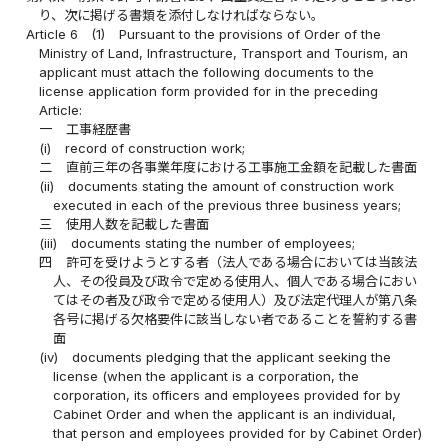
り、次に掲げる書類を添付しなければならない。
Article 6
(1)
Pursuant to the provisions of Order of the
Ministry of Land, Infrastructure, Transport and Tourism, an
applicant must attach the following documents to the
license application form provided for in the preceding
Article:
一
工事経歴書
(i)
record of construction work;
二
直前三年の各事業年度における工事施工金額を記載した書面
(ii)
documents stating the amount of construction work
executed in each of the previous three business years;
三
使用人数を記載した書面
(iii)
documents stating the number of employees;
四
許可を受けようとする者（法人である場合においては当該法
人、その役員及び政令で定める使用人、個人である場合におい
てはその者及び政令で定める使用人）及び法定代理人が第八条
各号に掲げる欠格要件に該当しない者であることを誓約する書
面
(iv)
documents pledging that the applicant seeking the
license (when the applicant is a corporation, the
corporation, its officers and employees provided for by
Cabinet Order and when the applicant is an individual,
that person and employees provided for by Cabinet Order)