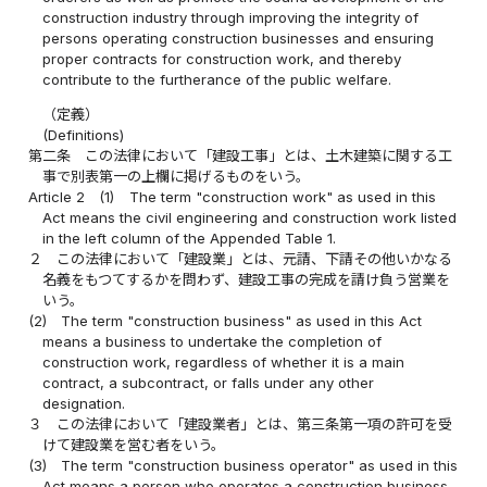
construction industry through improving the integrity of
persons operating construction businesses and ensuring
proper contracts for construction work, and thereby
contribute to the furtherance of the public welfare.
（定義）
(Definitions)
第二条
この法律において「建設工事」とは、土木建築に関する工
事で別表第一の上欄に掲げるものをいう。
Article 2
(1)
The term "construction work" as used in this
Act means the civil engineering and construction work listed
in the left column of the Appended Table 1.
２
この法律において「建設業」とは、元請、下請その他いかなる
名義をもつてするかを問わず、建設工事の完成を請け負う営業を
いう。
(2)
The term "construction business" as used in this Act
means a business to undertake the completion of
construction work, regardless of whether it is a main
contract, a subcontract, or falls under any other
designation.
３
この法律において「建設業者」とは、第三条第一項の許可を受
けて建設業を営む者をいう。
(3)
The term "construction business operator" as used in this
Act means a person who operates a construction business