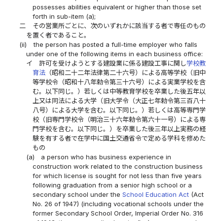
possesses abilities equivalent or higher than those set
forth in sub-item (a);
二
その営業所ごとに、次のいずれかに該当する者で専任のもの
を置く者であること。
(ii)
the person has posted a full-time employer who falls
under one of the following items in each business office:
イ
許可を受けようとする建設業に係る建設工事に関し
学校教
育法
（昭和二十二年法律第二十六号）による高等学校（旧中
等学校令（昭和十八年勅令第三十六号）による実業学校を含
む。以下同じ。）若しくは中等教育学校を卒業した後五年以
上又は同法による大学（旧大学令（大正七年勅令第三百八十
八号）による大学を含む。以下同じ。）若しくは高等専門学
校（旧専門学校令（明治三十六年勅令第六十一号）による専
門学校を含む。以下同じ。）を卒業した後三年以上実務の経
験を有する者で在学中に国土交通省令で定める学科を修めた
もの
(a)
a person who has business experience in
construction work related to the construction business
for which license is sought for not less than five years
following graduation from a senior high school or a
secondary school under the
School Education Act
(Act
No. 26 of 1947) (including vocational schools under the
former Secondary School Order, Imperial Order No. 316