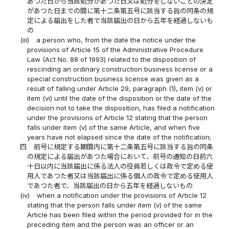
あつた日から当該処分があつた日又は処分をしないことの決定
があつた日までの間に第十二条第五号に該当する旨の同条の規
定による届出をした者で当該届出の日から五年を経過しないも
の
(iii)
a person who, from the date the notice under the
provisions of Article 15 of the Administrative Procedure
Law (Act No. 88 of 1993) related to the disposition of
rescinding an ordinary construction business license or a
special construction business license was given as a
result of falling under Article 29, paragraph (1), item (v) or
item (vi) until the date of the disposition or the date of the
decision not to take the disposition, has filed a notification
under the provisions of Article 12 stating that the person
falls under item (v) of the same Article, and when five
years have not elapsed since the date of the notification;
四
前号に規定する期間内に第十二条第五号に該当する旨の同条
の規定による届出があつた場合において、前号の通知の日前六
十日以内に当該届出に係る法人の役員若しくは政令で定める使
用人であつた者又は当該届出に係る個人の政令で定める使用人
であつた者で、当該届出の日から五年を経過しないもの
(iv)
when a notification under the provisions of Article 12
stating that the person falls under item (v) of the same
Article has been filed within the period provided for in the
preceding item and the person was an officer or an