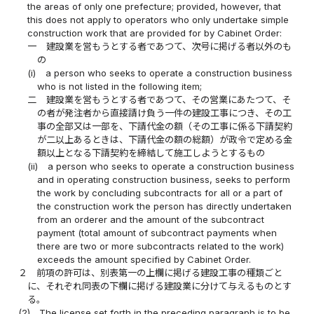
the areas of only one prefecture; provided, however, that
this does not apply to operators who only undertake simple
construction work that are provided for by Cabinet Order:
一
建設業を営もうとする者であつて、次号に掲げる者以外のも
の
(i)
a person who seeks to operate a construction business
who is not listed in the following item;
二
建設業を営もうとする者であつて、その営業にあたつて、そ
の者が発注者から直接請け負う一件の建設工事につき、その工
事の全部又は一部を、下請代金の額（その工事に係る下請契約
が二以上あるときは、下請代金の額の総額）が政令で定める金
額以上となる下請契約を締結して施工しようとするもの
(ii)
a person who seeks to operate a construction business
and in operating construction business, seeks to perform
the work by concluding subcontracts for all or a part of
the construction work the person has directly undertaken
from an orderer and the amount of the subcontract
payment (total amount of subcontract payments when
there are two or more subcontracts related to the work)
exceeds the amount specified by Cabinet Order.
２
前項の許可は、別表第一の上欄に掲げる建設工事の種類ごと
に、それぞれ同表の下欄に掲げる建設業に分けて与えるものとす
る。
(2)
The license set forth in the preceding paragraph is to be