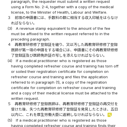
paragraph, the requester must submit a written request
using a Form No. 2-4, together with a copy of the medical
license, to the Minister of Health, Labour and Welfare.
３
前項の申請書には、手数料の額に相当する収入印紙をはらなけ
ればならない。
(3)
A revenue stamp equivalent to the amount of the fee
must be affixed to the written request referred to in the
preceding paragraph.
４
再教育研修修了登録証を破り、又は汚した再教育研修修了登録
医師が第一項の申請をする場合には、申請書にその再教育研修修
了登録証及び医師免許証の写しを添えなければならない。
(4)
If a medical practitioner who is registered as those
having completed refresher course and training has torn off
or soiled their registration certificate for completion on
refresher course and training and files the application
referred to in paragraph (1), a copy of the registration
certificate for completion on refresher course and training
and a copy of their medical license must be attached to the
written request.
５
再教育研修修了登録医師は、再教育研修修了登録証の再交付を
受けた後、失つた再教育研修修了登録証を発見したときは、五日
sticky_note_2
以内に、これを厚生労働大臣に返納しなければならない。
(5)
If a medical practitioner who is registered as those
having completed refresher course and training finds their