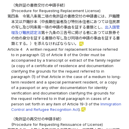
（免許証の書換交付の申請手続）
(Procedure for Requesting Replacement License)
第四条
令第八条第二項の免許証の書換交付の申請書には、戸籍謄
本又は戸籍抄本（中長期在留者及び特別永住者にあつては住民票
の写し及び同条第一項の申請の事由を証する書類とし、
出入国管
理及び難民認定法
第十九条の三各号に掲げる者にあつては旅券そ
の他の身分を証する書類の写し及び同項の申請の事由を証する書
sticky_note_2
類とする。）を添えなければならない。
Article 4
A written request for replacement license referred
to in paragraph (2) of Article 8 of the Order must be
accompanied by a transcript or extract of the family register
(a copy of a certificate of residence and documentation
clarifying the grounds for the request referred to in
paragraph (1) of that Article in the case of a medium to long-
term resident and a special permanent resident, or a copy
of a passport or any other documentation for identity
verification and documentation clarifying the grounds for
the request referred to in that paragraph in cases of a
person set forth in any item of Article 19-3 of the
Immigration
sticky_note_2
Control and Refugee Recognition Act
).
（免許証の再交付の申請手続）
(Procedure for Requesting Reissuance of License)