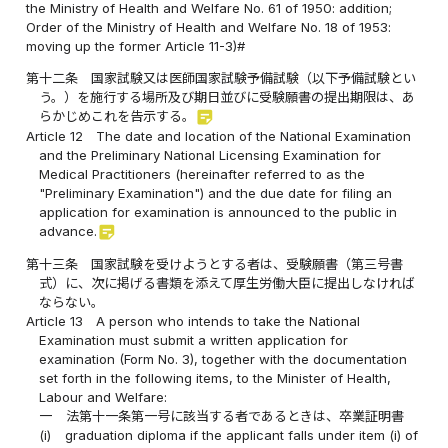
the Ministry of Health and Welfare No. 61 of 1950: addition;
Order of the Ministry of Health and Welfare No. 18 of 1953:
moving up the former Article 11-3)#
第十二条
国家試験又は医師国家試験予備試験（以下予備試験とい
う。）を施行する場所及び期日並びに受験願書の提出期限は、あ
sticky_note_2
らかじめこれを告示する。
Article 12
The date and location of the National Examination
and the Preliminary National Licensing Examination for
Medical Practitioners (hereinafter referred to as the
"Preliminary Examination") and the due date for filing an
application for examination is announced to the public in
sticky_note_2
advance.
第十三条
国家試験を受けようとする者は、受験願書（第三号書
式）に、次に掲げる書類を添えて厚生労働大臣に提出しなければ
ならない。
Article 13
A person who intends to take the National
Examination must submit a written application for
examination (Form No. 3), together with the documentation
set forth in the following items, to the Minister of Health,
Labour and Welfare:
一
法第十一条第一号に該当する者であるときは、卒業証明書
(i)
graduation diploma if the applicant falls under item (i) of