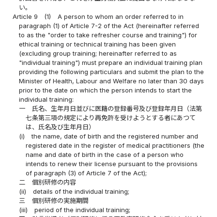
い。
Article 9
(1)
A person to whom an order referred to in
paragraph (1) of Article 7-2 of the Act (hereinafter referred
to as the "order to take refresher course and training") for
ethical training or technical training has been given
(excluding group training; hereinafter referred to as
"individual training") must prepare an individual training plan
providing the following particulars and submit the plan to the
Minister of Health, Labour and Welfare no later than 30 days
prior to the date on which the person intends to start the
individual training:
一
氏名、生年月日並びに医籍の登録番号及び登録年月日（法第
七条第三項の規定により再免許を受けようとする者にあつて
は、氏名及び生年月日）
(i)
the name, date of birth and the registered number and
registered date in the register of medical practitioners (the
name and date of birth in the case of a person who
intends to renew their license pursuant to the provisions
of paragraph (3) of Article 7 of the Act);
二
個別研修の内容
(ii)
details of the individual training;
三
個別研修の実施期間
(iii)
period of the individual training;