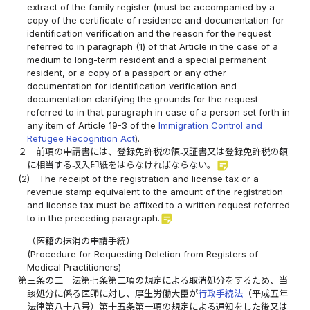
extract of the family register (must be accompanied by a
copy of the certificate of residence and documentation for
identification verification and the reason for the request
referred to in paragraph (1) of that Article in the case of a
medium to long-term resident and a special permanent
resident, or a copy of a passport or any other
documentation for identification verification and
documentation clarifying the grounds for the request
referred to in that paragraph in case of a person set forth in
any item of Article 19-3 of the
Immigration Control and
Refugee Recognition Act
).
２
前項の申請書には、登録免許税の領収証書又は登録免許税の額
sticky_note_2
に相当する収入印紙をはらなければならない。
(2)
The receipt of the registration and license tax or a
revenue stamp equivalent to the amount of the registration
and license tax must be affixed to a written request referred
sticky_note_2
to in the preceding paragraph.
（医籍の抹消の申請手続）
(Procedure for Requesting Deletion from Registers of
Medical Practitioners)
第三条の二
法第七条第二項の規定による取消処分をするため、当
該処分に係る医師に対し、厚生労働大臣が
行政手続法
（平成五年
法律第八十八号）第十五条第一項の規定による通知をした後又は