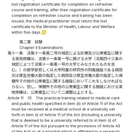
lost registration certificate for completion on refresher
course and training, after their registration certificate for
completion on refresher course and training has been
issued, the medical practitioner must return the lost
certificate to the Minister of Health, Labour and Welfare
sticky_note_2
within five days.
第二章 試験
Chapter II Examinations
第十一条
法第十一条第二号の規定による診療及び公衆衛生に関す
る実地修練は、法第十一条第一号に掲げる大学（法第四十三条の
規定によつて法第十一条第一号の大学とみなされたものを含
む。）の医学部若しくは大学附置の研究所の附属施設である病院
又は厚生労働大臣の指定した病院及び厚生労働大臣の指定した保
健所その他の公衆衛生に関する施設においてこれをしなければな
らない。但し、保健所その他の公衆衛生に関する施設における実
地修練は、公衆衛生について二週間以上とする。
Article 11
(1)
The practical training related to medical care
and public health specified in item (ii) of Article 11 of the Act
must be received at a medical school at a university set
forth in item (i) of Article 11 of the Act (including a university
that is deemed to be a university referred to in item (i) of
Article 11 of the Act pursuant to the provisions of Article 43
of the Act) or at a hospital which is affiliated to a research