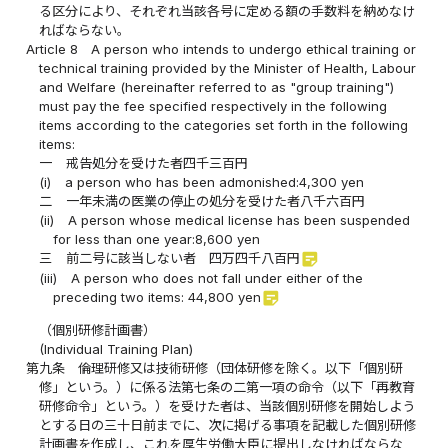
る区分により、それぞれ当該各号に定める額の手数料を納めなけ
ればならない。
Article 8
A person who intends to undergo ethical training or
technical training provided by the Minister of Health, Labour
and Welfare (hereinafter referred to as "group training")
must pay the fee specified respectively in the following
items according to the categories set forth in the following
items:
一
戒告処分を受けた者四千三百円
(i)
a person who has been admonished:4,300 yen
二
一年未満の医業の停止の処分を受けた者八千六百円
(ii)
A person whose medical license has been suspended
for less than one year:8,600 yen
sticky_note_2
三
前二号に該当しない者 四万四千八百円
(iii)
A person who does not fall under either of the
sticky_note_2
preceding two items: 44,800 yen
（個別研修計画書）
(Individual Training Plan)
第九条
倫理研修又は技術研修（団体研修を除く。以下「個別研
修」という。）に係る法第七条の二第一項の命令（以下「再教育
研修命令」という。）を受けた者は、当該個別研修を開始しよう
とする日の三十日前までに、次に掲げる事項を記載した個別研修
計画書を作成し、これを厚生労働大臣に提出しなければならな