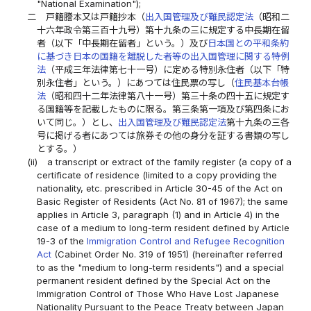
"National Examination");
二
戸籍謄本又は戸籍抄本（
出入国管理及び難民認定法
（昭和二
十六年政令第三百十九号）第十九条の三に規定する中長期在留
者（以下「中長期在留者」という。）及び
日本国との平和条約
に基づき日本の国籍を離脱した者等の出入国管理に関する特例
法
（平成三年法律第七十一号）に定める特別永住者（以下「特
別永住者」という。）にあつては住民票の写し（
住民基本台帳
法
（昭和四十二年法律第八十一号）第三十条の四十五に規定す
る国籍等を記載したものに限る。第三条第一項及び第四条にお
いて同じ。）とし、
出入国管理及び難民認定法
第十九条の三各
号に掲げる者にあつては旅券その他の身分を証する書類の写し
とする。）
(ii)
a transcript or extract of the family register (a copy of a
certificate of residence (limited to a copy providing the
nationality, etc. prescribed in Article 30-45 of the Act on
Basic Register of Residents (Act No. 81 of 1967); the same
applies in Article 3, paragraph (1) and in Article 4) in the
case of a medium to long-term resident defined by Article
19-3 of the
Immigration Control and Refugee Recognition
Act
(Cabinet Order No. 319 of 1951) (hereinafter referred
to as the "medium to long-term residents") and a special
permanent resident defined by the Special Act on the
Immigration Control of Those Who Have Lost Japanese
Nationality Pursuant to the Peace Treaty between Japan