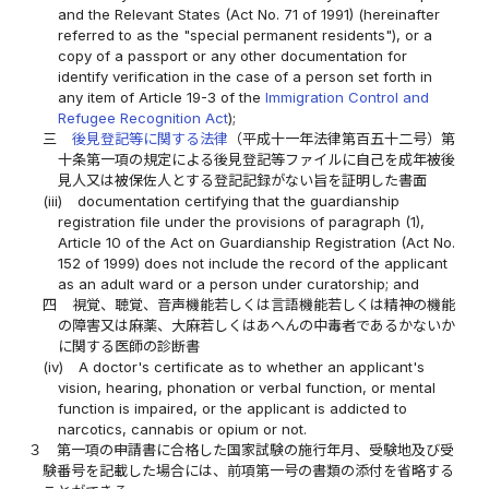
and the Relevant States (Act No. 71 of 1991) (hereinafter
referred to as the "special permanent residents"), or a
copy of a passport or any other documentation for
identify verification in the case of a person set forth in
any item of Article 19-3 of the
Immigration Control and
Refugee Recognition Act
);
三
後見登記等に関する法律
（平成十一年法律第百五十二号）第
十条第一項の規定による後見登記等ファイルに自己を成年被後
見人又は被保佐人とする登記記録がない旨を証明した書面
(iii)
documentation certifying that the guardianship
registration file under the provisions of paragraph (1),
Article 10 of the Act on Guardianship Registration (Act No.
152 of 1999) does not include the record of the applicant
as an adult ward or a person under curatorship; and
四
視覚、聴覚、音声機能若しくは言語機能若しくは精神の機能
の障害又は麻薬、大麻若しくはあへんの中毒者であるかないか
に関する医師の診断書
(iv)
A doctor's certificate as to whether an applicant's
vision, hearing, phonation or verbal function, or mental
function is impaired, or the applicant is addicted to
narcotics, cannabis or opium or not.
３
第一項の申請書に合格した国家試験の施行年月、受験地及び受
験番号を記載した場合には、前項第一号の書類の添付を省略する