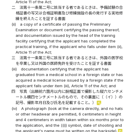
Article 11 of the Act;
二
法第十一条第二号に該当する者であるときは、予備試験の合
格証書の写又は合格証明書及び修練施設の長の発行する実地修
練を終えたことを証する書面
(ii)
a copy of a certificate of passing the Preliminary
Examination or document certifying the passing thereof,
and documentation issued by the head of the training
facility certifying that the applicant has completed the
practical training, if the applicant who falls under item (ii),
Article 11 of the Act;
三
法第十一条第三号に該当する者であるときは、外国の医学校
を卒業し又は外国の医師免許を受けたことを証する書面
(iii)
documentation certifying that the applicant has
graduated from a medical school in a foreign state or has
acquired a medical license issued by a foreign state if the
applicant falls under item (iii), Article 11 of the Act; and
四
写真（出願前六箇月以内に脱帽正面で撮影した縦六センチメ
ートル横四センチメートルのもので、その裏面に（（イ））の
sticky_note_2
記号、撮影年月日及び氏名を記載すること。）
(iv)
A photograph (look at the camera directly, and no hats
or other headwear are permitted, 6 centimeters in height
and 4 centimeters in width taken within six months prior to
the application, and the ((i)) symbol, date of shooting and
sticky_note_2
the applicant's name must be written on the backside).