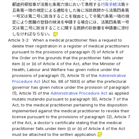
都道府県知事が法第七条第六項において準用する
行政手続法
第十
五条第一項の規定による通知をした後に当該医師から法第四条第
一号又は第二号に該当することを理由として令第六条第一項の規
定により医籍の登録の抹消を申請する場合には、法第四条第一号
又は第二号に該当することに関する医師の診断書を申請書に添付
sticky_note_2
しなければならない。
Article 3-2
When a medical practitioner files a request to
delete their registration in a register of medical practitioners
pursuant to the provisions of paragraph (1) of Article 6 of
the Order on the grounds that the practitioner falls under
item (i) or (ii) of Article 4 of the Act, after the Minister of
Health, Labour and Welfare has given notice under the
provisions of paragraph (1), Article 15 of the
Administrative
Procedure Act
(Act No. 88 of 1993) or after the prefectural
governor has given notice under the provision of paragraph
(1), Article 15 of the
Administrative Procedure Act
as applied
mutatis mutandis pursuant to paragraph (6), Article 7 of the
Act, to the medical practitioner pertaining to the disposition
implemented against the medical practitioner to revoke their
license pursuant to the provisions of paragraph (2), Article 7
of the Act, a doctor's certificate stating that the medical
practitioner falls under item (i) or (ii) of Article 4 of the Act
sticky_note_2
must be attached to the written application.