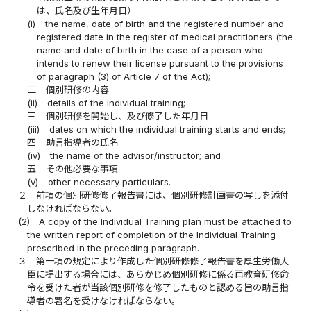
は、氏名及び生年月日）
(i)
the name, date of birth and the registered number and
registered date in the register of medical practitioners (the
name and date of birth in the case of a person who
intends to renew their license pursuant to the provisions
of paragraph (3) of Article 7 of the Act);
二
個別研修の内容
(ii)
details of the individual training;
三
個別研修を開始し、及び修了した年月日
(iii)
dates on which the individual training starts and ends;
四
助言指導者の氏名
(iv)
the name of the advisor/instructor; and
五
その他必要な事項
(v)
other necessary particulars.
２
前項の個別研修修了報告書には、個別研修計画書の写しを添付
しなければならない。
(2)
A copy of the Individual Training plan must be attached to
the written report of completion of the Individual Training
prescribed in the preceding paragraph.
３
第一項の規定により作成した個別研修修了報告書を厚生労働大
臣に提出する場合には、あらかじめ個別研修に係る再教育研修命
令を受けた者が当該個別研修を修了したものと認める旨の助言指
導者の署名を受けなければならない。