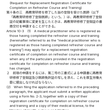
(Request for Replacement Registration Certificate for
Completion on Refresher Course and Training)
第十条の三
再教育研修を修了した旨の登録を受けた医師（以下
「再教育研修修了登録医師」という。）は、再教育研修修了登録
証の記載事項に変更を生じたときは、再教育研修修了登録証の書
換交付を申請することができる。
Article 10-3
(1)
A medical practitioner who is registered as
those having completed the refresher course and training
(hereinafter referred to as the "medical practitioner who is
registered as those having completed refresher course and
training") may apply for a replacement registration
certificate of completion on refresher course and training
when any of the particulars provided in the registration
certificate for completion on refresher course and training
has changed.
２
前項の申請をするには、第二号の三書式による申請書に再教育
研修修了登録証及び医師免許証の写しを添え、これを厚生労働大
臣に提出しなければならない。
(2)
When filing the application referred to in the preceding
paragraph, the applicant must submit a written application
using a Form No. 2-3, together with a copy of their
registration certificate for completion on refresher course
and training and a copy of their medical license, to the