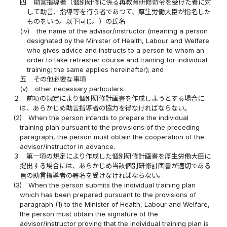
四
助言指導者（個別研修に係る再教育研修命令を受けた者に対
して助言、指導等を行う者であつて、厚生労働大臣が指名した
ものをいう。以下同じ。）の氏名
(iv)
the name of the advisor/instructor (meaning a person
designated by the Minister of Health, Labour and Welfare
who gives advice and instructs to a person to whom an
order to take refresher course and training for individual
training; the same applies hereinafter); and
五
その他必要な事項
(v)
other necessary particulars.
２
前項の規定により個別研修計画書を作成しようとする場合に
は、あらかじめ助言指導者の協力を得なければならない。
(2)
When the person intends to prepare the individual
training plan pursuant to the provisions of the preceding
paragraph, the person must obtain the cooperation of the
advisor/instructor in advance.
３
第一項の規定により作成した個別研修計画書を厚生労働大臣に
提出する場合には、あらかじめ当該個別研修計画書が適切である
旨の助言指導者の署名を受けなければならない。
(3)
When the person submits the individual training plan
which has been prepared pursuant to the provisions of
paragraph (1) to the Minister of Health, Labour and Welfare,
the person must obtain the signature of the
advisor/instructor proving that the individual training plan is