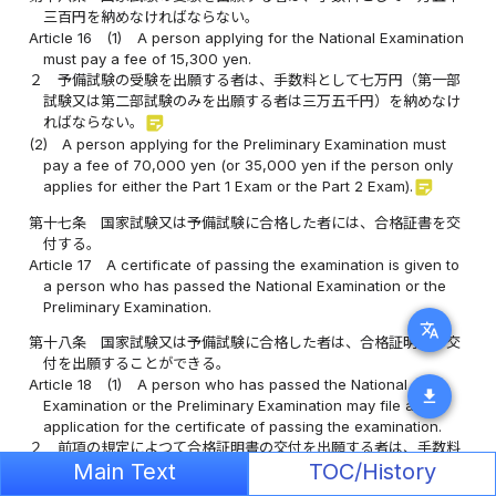
三百円を納めなければならない。
Article 16
(1)
A person applying for the National Examination
must pay a fee of 15,300 yen.
２
予備試験の受験を出願する者は、手数料として七万円（第一部
試験又は第二部試験のみを出願する者は三万五千円）を納めなけ
sticky_note_2
ればならない。
(2)
A person applying for the Preliminary Examination must
pay a fee of 70,000 yen (or 35,000 yen if the person only
sticky_note_2
applies for either the Part 1 Exam or the Part 2 Exam).
第十七条
国家試験又は予備試験に合格した者には、合格証書を交
付する。
Article 17
A certificate of passing the examination is given to
a person who has passed the National Examination or the
Preliminary Examination.
translate
第十八条
国家試験又は予備試験に合格した者は、合格証明書の交
付を出願することができる。
Article 18
(1)
A person who has passed the National
download
Examination or the Preliminary Examination may file an
application for the certificate of passing the examination.
２
前項の規定によつて合格証明書の交付を出願する者は、手数料
sticky_note_2
Main Text
TOC/History
として二千九百五十円を納めなければならない。
(2)
A person who files an application for the certificate of