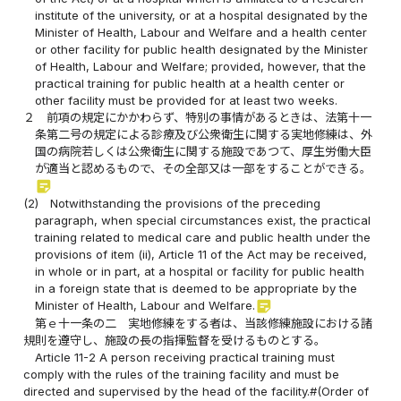
institute of the university, or at a hospital designated by the
Minister of Health, Labour and Welfare and a health center
or other facility for public health designated by the Minister
of Health, Labour and Welfare; provided, however, that the
practical training for public health at a health center or
other facility must be provided for at least two weeks.
２
前項の規定にかかわらず、特別の事情があるときは、法第十一
条第二号の規定による診療及び公衆衛生に関する実地修練は、外
国の病院若しくは公衆衛生に関する施設であつて、厚生労働大臣
が適当と認めるもので、その全部又は一部をすることができる。
sticky_note_2
(2)
Notwithstanding the provisions of the preceding
paragraph, when special circumstances exist, the practical
training related to medical care and public health under the
provisions of item (ii), Article 11 of the Act may be received,
in whole or in part, at a hospital or facility for public health
in a foreign state that is deemed to be appropriate by the
sticky_note_2
Minister of Health, Labour and Welfare.
第ｅ十一条の二 実地修練をする者は、当該修練施設における諸
規則を遵守し、施設の長の指揮監督を受けるものとする。
Article 11-2 A person receiving practical training must
comply with the rules of the training facility and must be
directed and supervised by the head of the facility.#(Order of