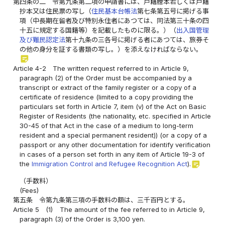
第四条の二
令第九条第二項の申請書には、戸籍謄本若しくは戸籍
抄本又は住民票の写し（
住民基本台帳法
第七条第五号に掲げる事
項（中長期在留者及び特別永住者にあつては、同法第三十条の四
十五に規定する国籍等）を記載したものに限る。）（
出入国管理
及び難民認定法
第十九条の三各号に掲げる者にあつては、旅券そ
の他の身分を証する書類の写し。）を添えなければならない。
sticky_note_2
Article 4-2
The written request referred to in Article 9,
paragraph (2) of the Order must be accompanied by a
transcript or extract of the family register or a copy of a
certificate of residence (limited to a copy providing the
particulars set forth in Article 7, item (v) of the Act on Basic
Register of Residents (the nationality, etc. specified in Article
30-45 of that Act in the case of a medium to long-term
resident and a special permanent resident)) (or a copy of a
passport or any other documentation for identify verification
in cases of a person set forth in any item of Article 19-3 of
sticky_note_2
the
Immigration Control and Refugee Recognition Act
).
（手数料）
(Fees)
第五条
令第九条第三項の手数料の額は、三千百円とする。
Article 5
(1)
The amount of the fee referred to in Article 9,
paragraph (3) of the Order is 3,100 yen.