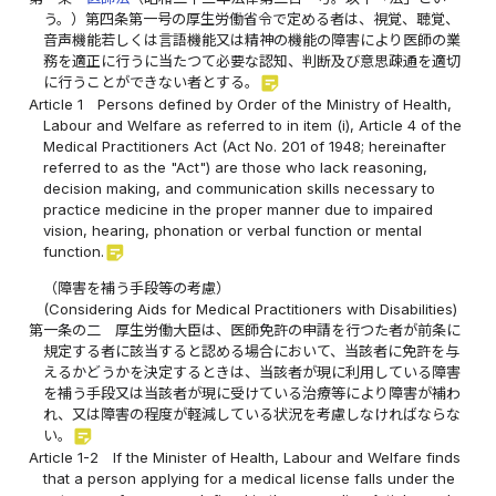
う。）第四条第一号の厚生労働省令で定める者は、視覚、聴覚、
音声機能若しくは言語機能又は精神の機能の障害により医師の業
務を適正に行うに当たつて必要な認知、判断及び意思疎通を適切
sticky_note_2
に行うことができない者とする。
Article 1
Persons defined by Order of the Ministry of Health,
Labour and Welfare as referred to in item (i), Article 4 of the
Medical Practitioners Act (Act No. 201 of 1948; hereinafter
referred to as the "Act") are those who lack reasoning,
decision making, and communication skills necessary to
practice medicine in the proper manner due to impaired
vision, hearing, phonation or verbal function or mental
sticky_note_2
function.
（障害を補う手段等の考慮）
(Considering Aids for Medical Practitioners with Disabilities)
第一条の二
厚生労働大臣は、医師免許の申請を行つた者が前条に
規定する者に該当すると認める場合において、当該者に免許を与
えるかどうかを決定するときは、当該者が現に利用している障害
を補う手段又は当該者が現に受けている治療等により障害が補わ
れ、又は障害の程度が軽減している状況を考慮しなければならな
sticky_note_2
い。
Article 1-2
If the Minister of Health, Labour and Welfare finds
that a person applying for a medical license falls under the