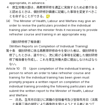
appropriate, in advance.
４
厚生労働大臣は、再教育研修を適正に実施するため必要がある
と認めるときは、個別研修計画書に記載した事項を変更すべきこ
sticky_note_2
とを命ずることができる。
(4)
The Minister of Health, Labour and Welfare may give an
order to revise the particulars provided in the individual
training plan when the minister finds it necessary to provide
refresher course and training in an appropriate way.
（個別研修修了報告書）
(Written Reports on Completion of Individual Training)
第十条
個別研修に係る再教育研修命令を受けた者は、個別研修を
修了したときは、速やかに、次に掲げる事項を記載した個別研修
修了報告書を作成し、これを厚生労働大臣に提出しなければなら
ない。
Article 10
(1)
Upon completion of the individual training, a
person to whom an order to take refresher course and
training for the individual training has been given must
promptly prepare a written report on completion of the
individual training providing the following particulars and
submit the written report to the Minister of Health, Labour
and Welfare:
一
氏名、生年月日並びに医籍の登録番号及び登録年月日（法第
七条第三項の規定により再免許を受けようとする者にあつて