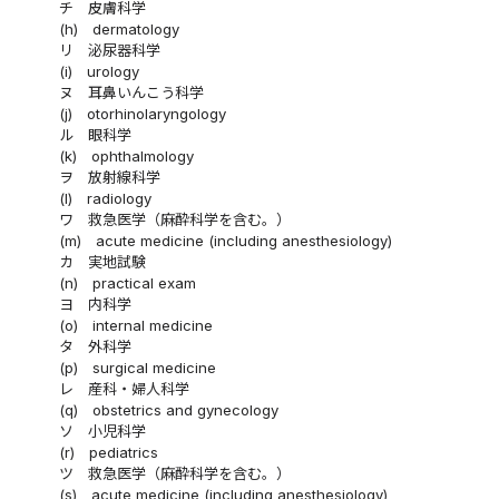
チ
皮膚科学
(h)
dermatology
リ
泌尿器科学
(i)
urology
ヌ
耳鼻いんこう科学
(j)
otorhinolaryngology
ル
眼科学
(k)
ophthalmology
ヲ
放射線科学
(l)
radiology
ワ
救急医学（麻酔科学を含む。）
(m)
acute medicine (including anesthesiology)
カ
実地試験
(n)
practical exam
ヨ
内科学
(o)
internal medicine
タ
外科学
(p)
surgical medicine
レ
産科・婦人科学
(q)
obstetrics and gynecology
ソ
小児科学
(r)
pediatrics
ツ
救急医学（麻酔科学を含む。）
(s)
acute medicine (including anesthesiology)