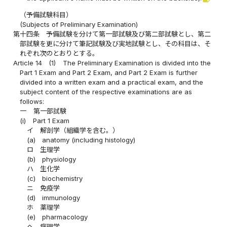
（予備試験科目）
(Subjects of Preliminary Examination)
第十四条
予備試験を分けて第一部試験及び第二部試験とし、第二
部試験を更に分けて筆記試験及び実地試験とし、その科目は、そ
れぞれ次のとおりとする。
Article 14
(1)
The Preliminary Examination is divided into the
Part 1 Exam and Part 2 Exam, and Part 2 Exam is further
divided into a written exam and a practical exam, and the
subject content of the respective examinations are as
follows:
一
第一部試験
(i)
Part 1 Exam
イ
解剖学（組織学を含む。）
(a)
anatomy (including histology)
ロ
生理学
(b)
physiology
ハ
生化学
(c)
biochemistry
ニ
免疫学
(d)
immunology
ホ
薬理学
(e)
pharmacology
ヘ
病理学