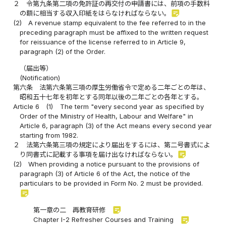
２
令第九条第二項の免許証の再交付の申請書には、前項の手数料
sticky_note_2
の額に相当する収入印紙をはらなければならない。
(2)
A revenue stamp equivalent to the fee referred to in the
preceding paragraph must be affixed to the written request
for reissuance of the license referred to in Article 9,
paragraph (2) of the Order.
（届出等）
(Notification)
第六条
法第六条第三項の厚生労働省令で定める二年ごとの年は、
昭和五十七年を初年とする同年以後の二年ごとの各年とする。
Article 6
(1)
The term "every second year as specified by
Order of the Ministry of Health, Labour and Welfare" in
Article 6, paragraph (3) of the Act means every second year
starting from 1982.
２
法第六条第三項の規定により届出をするには、第二号書式によ
sticky_note_2
り同書式に記載する事項を届け出なければならない。
(2)
When providing a notice pursuant to the provisions of
paragraph (3) of Article 6 of the Act, the notice of the
particulars to be provided in Form No. 2 must be provided.
sticky_note_2
sticky_note_2
第一章の二 再教育研修
sticky_note_2
Chapter I-2 Refresher Courses and Training