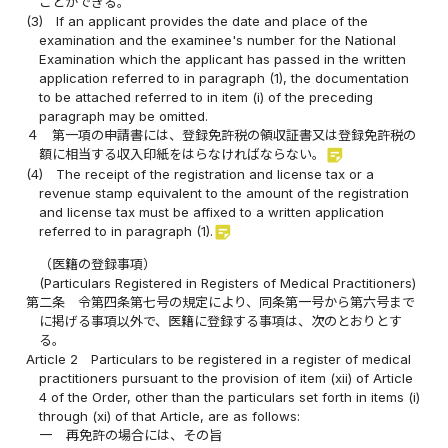
ことができる。
(3)
If an applicant provides the date and place of the
examination and the examinee's number for the National
Examination which the applicant has passed in the written
application referred to in paragraph (1), the documentation
to be attached referred to in item (i) of the preceding
paragraph may be omitted.
４
第一項の申請書には、登録免許税の領収証書又は登録免許税の
sticky_note_2
額に相当する収入印紙をはらなければならない。
(4)
The receipt of the registration and license tax or a
revenue stamp equivalent to the amount of the registration
and license tax must be affixed to a written application
sticky_note_2
referred to in paragraph (1).
（医籍の登録事項）
(Particulars Registered in Registers of Medical Practitioners)
第二条
令第四条第七号の規定により、同条第一号から第六号まで
に掲げる事項以外で、医籍に登録する事項は、次のとおりとす
る。
Article 2
Particulars to be registered in a register of medical
practitioners pursuant to the provision of item (xii) of Article
4 of the Order, other than the particulars set forth in items (i)
through (xi) of that Article, are as follows:
一
再免許の場合には、その旨