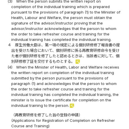
(3)
When the person submits the written report on
completion of the individual training which is prepared
pursuant to the provisions of paragraph (1) to the Minister of
Health, Labour and Welfare, the person must obtain the
signature of the advisor/instructor proving that the
advisor/instructor acknowledges that the person to whom
the order to take refresher course and training for the
individual training has completed the individual training.
４
厚生労働大臣は、第一項の規定による個別研修修了報告書の提
出を受けた場合において、個別研修に係る再教育研修命令を受け
た者が個別研修を修了したと認めるときは、当該者に対して、個
sticky_note_2
別研修修了証を交付するものとする。
(4)
When the Minister of Health, Labor and Welfare receives
the written report on completion of the individual training
submitted by the person pursuant to the provisions of
paragraph (1) and acknowledges that the person to whom
the order to take refresher course and training for the
individual training has completed the individual training, the
minister is to issue the certificate for completion on the
sticky_note_2
individual training to the person.
（再教育研修を修了した旨の登録の申請）
(Applications for Registration of Completion on Refresher
Course and Training)