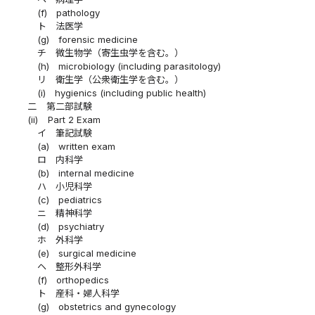
(f)
pathology
ト
法医学
(g)
forensic medicine
チ
微生物学（寄生虫学を含む。）
(h)
microbiology (including parasitology)
リ
衛生学（公衆衛生学を含む。）
(i)
hygienics (including public health)
二
第二部試験
(ii)
Part 2 Exam
イ
筆記試験
(a)
written exam
ロ
内科学
(b)
internal medicine
ハ
小児科学
(c)
pediatrics
ニ
精神科学
(d)
psychiatry
ホ
外科学
(e)
surgical medicine
ヘ
整形外科学
(f)
orthopedics
ト
産科・婦人科学
(g)
obstetrics and gynecology