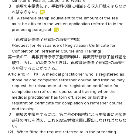
Minister of Health, Labour and Welfare.
３
前項の申請書には、手数料の額に相当する収入印紙をはらなけ
sticky_note_2
ればならない。
(3)
A revenue stamp equivalent to the amount of the fee
must be affixed to the written application referred to in the
sticky_note_2
preceding paragraph.
（再教育研修修了登録証の再交付申請）
(Request for Reissuance of Registration Certificate for
Completion on Refresher Course and Training)
第十条の四
再教育研修修了登録医師は、再教育研修修了登録証を
破り、汚し、又は失つたときは、再教育研修修了登録証の再交付
を申請することができる。
Article 10-4
(1)
A medical practitioner who is registered as
those having completed refresher course and training may
request the reissuance of the registration certificate for
completion on refresher course and training when the
medical practitioner has torn off, soiled or lost the
registration certificate for completion on refresher course
and training.
２
前項の申請をするには、第二号の四書式による申請書に医師免
許証の写しを添え、これを厚生労働大臣に提出しなければならな
い。
(2)
When filing the request referred to in the preceding