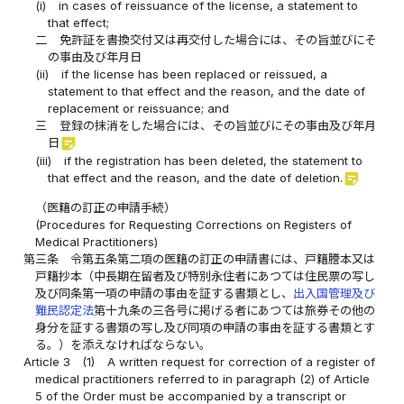
(i)
in cases of reissuance of the license, a statement to
that effect;
二
免許証を書換交付又は再交付した場合には、その旨並びにそ
の事由及び年月日
(ii)
if the license has been replaced or reissued, a
statement to that effect and the reason, and the date of
replacement or reissuance; and
三
登録の抹消をした場合には、その旨並びにその事由及び年月
sticky_note_2
日
(iii)
if the registration has been deleted, the statement to
sticky_note_2
that effect and the reason, and the date of deletion.
（医籍の訂正の申請手続）
(Procedures for Requesting Corrections on Registers of
Medical Practitioners)
第三条
令第五条第二項の医籍の訂正の申請書には、戸籍謄本又は
戸籍抄本（中長期在留者及び特別永住者にあつては住民票の写し
及び同条第一項の申請の事由を証する書類とし、
出入国管理及び
難民認定法
第十九条の三各号に掲げる者にあつては旅券その他の
身分を証する書類の写し及び同項の申請の事由を証する書類とす
る。）を添えなければならない。
Article 3
(1)
A written request for correction of a register of
medical practitioners referred to in paragraph (2) of Article
5 of the Order must be accompanied by a transcript or