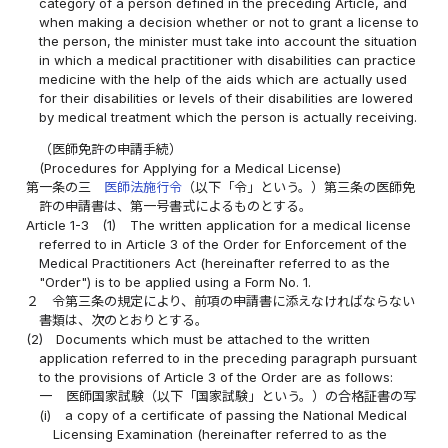
category of a person defined in the preceding Article, and
when making a decision whether or not to grant a license to
the person, the minister must take into account the situation
in which a medical practitioner with disabilities can practice
medicine with the help of the aids which are actually used
for their disabilities or levels of their disabilities are lowered
by medical treatment which the person is actually receiving.
（医師免許の申請手続）
(Procedures for Applying for a Medical License)
第一条の三
医師法施行令
（以下「令」という。）第三条の医師免
許の申請書は、第一号書式によるものとする。
Article 1-3
(1)
The written application for a medical license
referred to in Article 3 of the Order for Enforcement of the
Medical Practitioners Act (hereinafter referred to as the
"Order") is to be applied using a Form No. 1.
２
令第三条の規定により、前項の申請書に添えなければならない
書類は、次のとおりとする。
(2)
Documents which must be attached to the written
application referred to in the preceding paragraph pursuant
to the provisions of Article 3 of the Order are as follows:
一
医師国家試験（以下「国家試験」という。）の合格証書の写
(i)
a copy of a certificate of passing the National Medical
Licensing Examination (hereinafter referred to as the