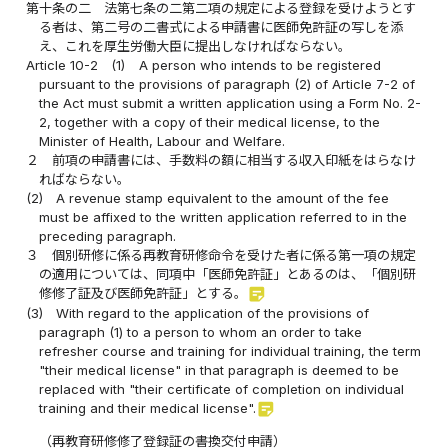
第十条の二
法第七条の二第二項の規定による登録を受けようとす
る者は、第二号の二書式による申請書に医師免許証の写しを添
え、これを厚生労働大臣に提出しなければならない。
Article 10-2
(1)
A person who intends to be registered
pursuant to the provisions of paragraph (2) of Article 7-2 of
the Act must submit a written application using a Form No. 2-
2, together with a copy of their medical license, to the
Minister of Health, Labour and Welfare.
２
前項の申請書には、手数料の額に相当する収入印紙をはらなけ
ればならない。
(2)
A revenue stamp equivalent to the amount of the fee
must be affixed to the written application referred to in the
preceding paragraph.
３
個別研修に係る再教育研修命令を受けた者に係る第一項の規定
の適用については、同項中「医師免許証」とあるのは、「個別研
sticky_note_2
修修了証及び医師免許証」とする。
(3)
With regard to the application of the provisions of
paragraph (1) to a person to whom an order to take
refresher course and training for individual training, the term
"their medical license" in that paragraph is deemed to be
replaced with "their certificate of completion on individual
sticky_note_2
training and their medical license".
（再教育研修修了登録証の書換交付申請）