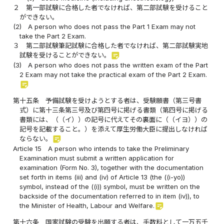
２
第一部試験に合格した者でなければ、第二部試験を受けること
ができない。
(2)
A person who does not pass the Part 1 Exam may not
take the Part 2 Exam.
３
第二部試験筆記試験に合格した者でなければ、第二部試験実地
sticky_note_2
試験を受けることができない。
(3)
A person who does not pass the written exam of the Part
2 Exam may not take the practical exam of the Part 2 Exam.
sticky_note_2
第十五条
予備試験を受けようとする者は、受験願書（第三号書
式）に第十三条第三号及び第四号に掲げる書類（第四号に掲げる
書類には、（（イ））の記号に代えてその裏面に（（イヨ））の
記号を記載すること。）を添えて厚生労働大臣に提出しなければ
sticky_note_2
ならない。
Article 15
A person who intends to take the Preliminary
Examination must submit a written application for
examination (Form No. 3), together with the documentation
set forth in items (iii) and (iv) of Article 13 (the ((i-yo))
symbol, instead of the ((i)) symbol, must be written on the
backside of the documentation referred to in item (iv)), to
sticky_note_2
the Minister of Health, Labour and Welfare.
第十六条
国家試験の受験を出願する者は、手数料として一万五千