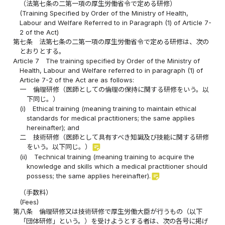
（法第七条の二第一項の厚生労働省令で定める研修）
(Training Specified by Order of the Ministry of Health,
Labour and Welfare Referred to in Paragraph (1) of Article 7-
2 of the Act)
第七条
法第七条の二第一項の厚生労働省令で定める研修は、次の
とおりとする。
Article 7
The training specified by Order of the Ministry of
Health, Labour and Welfare referred to in paragraph (1) of
Article 7-2 of the Act are as follows:
一
倫理研修（医師としての倫理の保持に関する研修をいう。以
下同じ。）
(i)
Ethical training (meaning training to maintain ethical
standards for medical practitioners; the same applies
hereinafter); and
二
技術研修（医師として具有すべき知識及び技能に関する研修
sticky_note_2
をいう。以下同じ。）
(ii)
Technical training (meaning training to acquire the
knowledge and skills which a medical practitioner should
sticky_note_2
possess; the same applies hereinafter).
（手数料）
(Fees)
第八条
倫理研修又は技術研修で厚生労働大臣が行うもの（以下
「団体研修」という。）を受けようとする者は、次の各号に掲げ