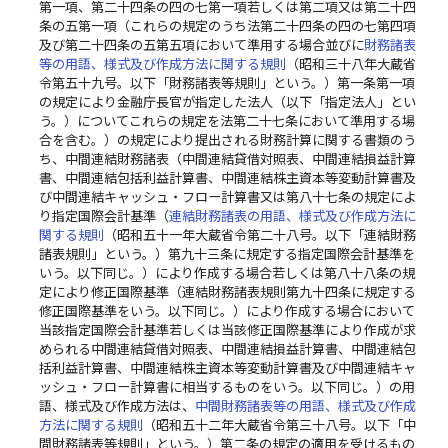
第一項、第二十四条の四の七第一項若しくは第二項又は第二十四
条の五第一項（これらの規定のうち法第二十四条の四の七第四項
及び第二十四条の五第五項において準用する場合並びに
財務諸表
等の用語、様式及び作成方法に関する規則
（昭和三十八年大蔵省
令第五十九号。以下「財務諸表等規則」という。）第一条第一項
の規定により金融庁長官が指定した法人（以下「指定法人」とい
う。）についてこれらの規定を法第二十七条において準用する場
合を含む。）の規定により提出される財務計算に関する書類のう
ち、中間連結財務諸表（中間連結貸借対照表、中間連結損益計算
書、中間連結包括利益計算書、中間連結株主資本等変動計算書及
び中間連結キャッシュ・フロー計算書又は第八十七条の規定によ
り指定国際会計基準（
連結財務諸表の用語、様式及び作成方法に
関する規則
（昭和五十一年大蔵省令第二十八号。以下「連結財務
諸表規則」という。）第九十三条に規定する指定国際会計基準を
いう。以下同じ。）により作成する場合若しくは第八十八条の規
定により修正国際基準（連結財務諸表規則第九十四条に規定する
修正国際基準をいう。以下同じ。）により作成する場合において
当該指定国際会計基準若しくは当該修正国際基準により作成が求
められる中間連結貸借対照表、中間連結損益計算書、中間連結包
括利益計算書、中間連結株主資本等変動計算書及び中間連結キャ
ッシュ・フロー計算書に相当するものをいう。以下同じ。）の用
語、様式及び作成方法は、
中間財務諸表等の用語、様式及び作成
方法に関する規則
（昭和五十二年大蔵省令第三十八号。以下「中
間財務諸表等規則」という。）第二条の規定の適用を受けるもの