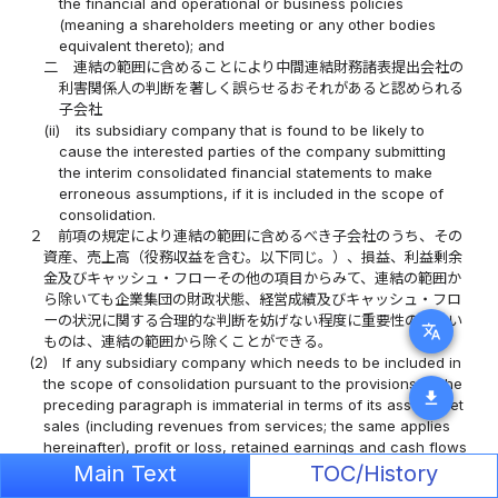
the financial and operational or business policies
(meaning a shareholders meeting or any other bodies
equivalent thereto); and
二
連結の範囲に含めることにより中間連結財務諸表提出会社の
利害関係人の判断を著しく誤らせるおそれがあると認められる
子会社
(ii)
its subsidiary company that is found to be likely to
cause the interested parties of the company submitting
the interim consolidated financial statements to make
erroneous assumptions, if it is included in the scope of
consolidation.
２
前項の規定により連結の範囲に含めるべき子会社のうち、その
資産、売上高（役務収益を含む。以下同じ。）、損益、利益剰余
金及びキャッシュ・フローその他の項目からみて、連結の範囲か
ら除いても企業集団の財政状態、経営成績及びキャッシュ・フロ
ーの状況に関する合理的な判断を妨げない程度に重要性の乏しい
translate
ものは、連結の範囲から除くことができる。
(2)
If any subsidiary company which needs to be included in
the scope of consolidation pursuant to the provisions of the
download
preceding paragraph is immaterial in terms of its assets, net
sales (including revenues from services; the same applies
hereinafter), profit or loss, retained earnings and cash flows
and any other items, to the extent that even if it is excluded
Main Text
TOC/History
from the scope of consolidation, making reasonable