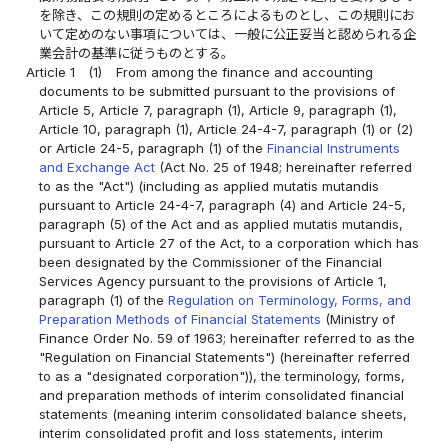
を除き、この規則の定めるところによるものとし、この規則にお
いて定めのない事項については、一般に公正妥当と認められる企
業会計の基準に従うものとする。
Article 1
(1)
From among the finance and accounting
documents to be submitted pursuant to the provisions of
Article 5, Article 7, paragraph (1), Article 9, paragraph (1),
Article 10, paragraph (1), Article 24-4-7, paragraph (1) or (2)
or Article 24-5, paragraph (1) of the
Financial Instruments
and Exchange Act
(Act No. 25 of 1948; hereinafter referred
to as the "Act") (including as applied mutatis mutandis
pursuant to Article 24-4-7, paragraph (4) and Article 24-5,
paragraph (5) of the Act and as applied mutatis mutandis,
pursuant to Article 27 of the Act, to a corporation which has
been designated by the Commissioner of the Financial
Services Agency pursuant to the provisions of Article 1,
paragraph (1) of the
Regulation on Terminology, Forms, and
Preparation Methods of Financial Statements
(Ministry of
Finance Order No. 59 of 1963; hereinafter referred to as the
"Regulation on Financial Statements") (hereinafter referred
to as a "designated corporation")), the terminology, forms,
and preparation methods of interim consolidated financial
statements (meaning interim consolidated balance sheets,
interim consolidated profit and loss statements, interim