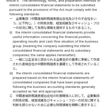
Article 4
The terminology, forms, and preparation methods of
interim consolidated financial statements to be submitted
pursuant to the provisions of the Act must comply with the
following standards:
一
企業集団（中間連結財務諸表提出会社及びその子会社をい
う。以下同じ。）の財政状態、経営成績及びキャッシュ・フロ
ーの状況に関して有用な情報を提供するものであること。
(i)
the interim consolidated financial statements provide
useful information concerning the financial position,
operating results and cash flow situation of the business
group (meaning the company submitting the interim
consolidated financial statements and its subsidiary
companies; the same applies hereinafter);
二
一般に公正妥当と認められる企業会計の基準に準拠して作成
された連結会社の中間財務諸表を基礎として作成されているこ
と。
(ii)
the interim consolidated financial statements are
prepared based on the interim financial statements of
consolidated companies that have been prepared
following the business accounting standards generally
accepted as fair and appropriate;
三
中間連結財務諸表提出会社の利害関係人に対して、企業集団
の財政状態、経営成績及びキャッシュ・フローの状況に関する
判断を誤らせないために必要な財務情報を明瞭に表示するこ