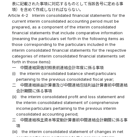
表に記載された事項に対応するものとして当該各号に定める事
項）を含めて作成しなければならない。
Article 4-2
Interim consolidated financial statements for the
current interim consolidated accounting period must be
prepared, as a component of the interim consolidated
financial statements that include comparative information
(meaning the particulars set forth in the following items as
those corresponding to the particulars included in the
interim consolidated financial statements for the respective
categories of interim consolidated financial statements set
forth in those items):
一
中間連結貸借対照表前連結会計年度に係る事項
(i)
the interim consolidated balance sheet:particulars
pertaining to the previous consolidated fiscal year;
二
中間連結損益計算書及び中間連結包括利益計算書前中間連結
会計期間に係る事項
(ii)
the interim consolidated profit and loss statement and
the interim consolidated statement of comprehensive
income:particulars pertaining to the previous interim
consolidated accounting period;
三
中間連結株主資本等変動計算書前中間連結会計期間に係る事
項
(iii)
the interim consolidated statement of changes in net