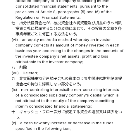
affiliated company of a company submitting interim
consolidated financial statements, pursuant to the
provisions of Article 8, paragraphs (5) and (6) of the
Regulation on Financial Statements;
七
持分法投資会社が、被投資会社の純資産及び損益のうち当該
投資会社に帰属する部分の変動に応じて、その投資の金額を各
事業年度ごとに修正する方法をいう。
(vii)
an equity method:a method whereby an investor
company corrects its amount of money invested in each
business year according to the changes in the amounts of
the investee company's net assets, profit and loss
attributable to the investor company;
八
削除
(viii)
Deleted;
九
非支配株主持分連結子会社の資本のうち中間連結財務諸表提
出会社の持分に帰属しない部分をいう。
(ix)
non-controlling interests:the non-controlling interests
of a consolidated subsidiary company's capital which is
not attributed to the equity of the company submitting
interim consolidated financial statements;
十
キャッシュ・フロー次号に規定する資金の増加又は減少をい
う。
(x)
a cash flow:any increase or decrease in the funds
specified in the following item;