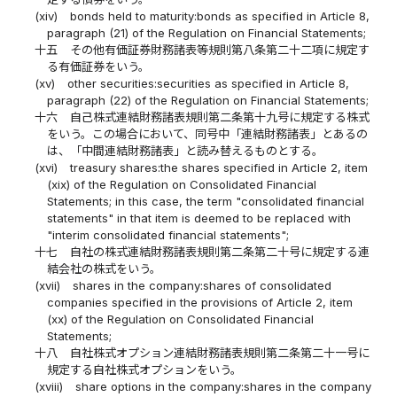
(xiv)
bonds held to maturity:bonds as specified in Article 8,
paragraph (21) of the Regulation on Financial Statements;
十五
その他有価証券財務諸表等規則第八条第二十二項に規定す
る有価証券をいう。
(xv)
other securities:securities as specified in Article 8,
paragraph (22) of the Regulation on Financial Statements;
十六
自己株式連結財務諸表規則第二条第十九号に規定する株式
をいう。この場合において、同号中「連結財務諸表」とあるの
は、「中間連結財務諸表」と読み替えるものとする。
(xvi)
treasury shares:the shares specified in Article 2, item
(xix) of the Regulation on Consolidated Financial
Statements; in this case, the term "consolidated financial
statements" in that item is deemed to be replaced with
"interim consolidated financial statements";
十七
自社の株式連結財務諸表規則第二条第二十号に規定する連
結会社の株式をいう。
(xvii)
shares in the company:shares of consolidated
companies specified in the provisions of Article 2, item
(xx) of the Regulation on Consolidated Financial
Statements;
十八
自社株式オプション連結財務諸表規則第二条第二十一号に
規定する自社株式オプションをいう。
(xviii)
share options in the company:shares in the company