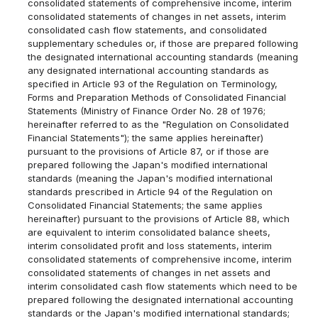
consolidated statements of comprehensive income, interim
consolidated statements of changes in net assets, interim
consolidated cash flow statements, and consolidated
supplementary schedules or, if those are prepared following
the designated international accounting standards (meaning
any designated international accounting standards as
specified in Article 93 of the Regulation on Terminology,
Forms and Preparation Methods of Consolidated Financial
Statements (Ministry of Finance Order No. 28 of 1976;
hereinafter referred to as the "Regulation on Consolidated
Financial Statements"); the same applies hereinafter)
pursuant to the provisions of Article 87, or if those are
prepared following the Japan's modified international
standards (meaning the Japan's modified international
standards prescribed in Article 94 of the Regulation on
Consolidated Financial Statements; the same applies
hereinafter) pursuant to the provisions of Article 88, which
are equivalent to interim consolidated balance sheets,
interim consolidated profit and loss statements, interim
consolidated statements of comprehensive income, interim
consolidated statements of changes in net assets and
interim consolidated cash flow statements which need to be
prepared following the designated international accounting
standards or the Japan's modified international standards;