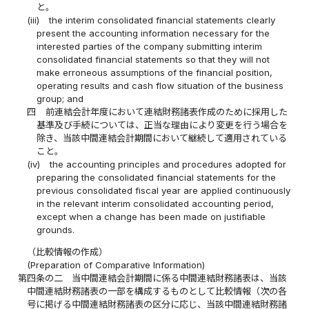
と。
(iii)
the interim consolidated financial statements clearly
present the accounting information necessary for the
interested parties of the company submitting interim
consolidated financial statements so that they will not
make erroneous assumptions of the financial position,
operating results and cash flow situation of the business
group; and
四
前連結会計年度において連結財務諸表作成のために採用した
基準及び手続については、正当な理由により変更を行う場合を
除き、当該中間連結会計期間において継続して適用されている
こと。
(iv)
the accounting principles and procedures adopted for
preparing the consolidated financial statements for the
previous consolidated fiscal year are applied continuously
in the relevant interim consolidated accounting period,
except when a change has been made on justifiable
grounds.
（比較情報の作成）
(Preparation of Comparative Information)
第四条の二
当中間連結会計期間に係る中間連結財務諸表は、当該
中間連結財務諸表の一部を構成するものとして比較情報（次の各
号に掲げる中間連結財務諸表の区分に応じ、当該中間連結財務諸