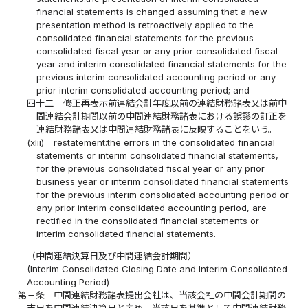
financial statements is changed assuming that a new
presentation method is retroactively applied to the
consolidated financial statements for the previous
consolidated fiscal year or any prior consolidated fiscal
year and interim consolidated financial statements for the
previous interim consolidated accounting period or any
prior interim consolidated accounting period; and
四十二
修正再表示前連結会計年度以前の連結財務諸表又は前中
間連結会計期間以前の中間連結財務諸表における誤謬の訂正を
連結財務諸表又は中間連結財務諸表に反映することをいう。
(xlii)
restatement:the errors in the consolidated financial
statements or interim consolidated financial statements,
for the previous consolidated fiscal year or any prior
business year or interim consolidated financial statements
for the previous interim consolidated accounting period or
any prior interim consolidated accounting period, are
rectified in the consolidated financial statements or
interim consolidated financial statements.
（中間連結決算日及び中間連結会計期間）
(Interim Consolidated Closing Date and Interim Consolidated
Accounting Period)
第三条
中間連結財務諸表提出会社は、当該会社の中間会計期間の
末日を中間連結決算日と定め、当該日を基準として中間連結財務