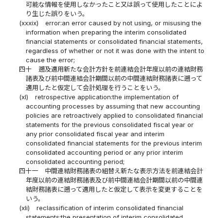
可能な情報を使用しなかったこと又は誤って使用したことによ
り生じた誤りをいう。
(xxxix)
error:an error caused by not using, or misusing the
information when preparing the interim consolidated
financial statements or consolidated financial statements,
regardless of whether or not it was done with the intent to
cause the error;
四十
遡及適用新たな会計方針を前連結会計年度以前の連結財務
諸表及び前中間連結会計期間以前の中間連結財務諸表に遡って
適用したと仮定して会計処理を行うことをいう。
(xl)
retrospective application:the implementation of
accounting processes by assuming that new accounting
policies are retroactively applied to consolidated financial
statements for the previous consolidated fiscal year or
any prior consolidated fiscal year and interim
consolidated financial statements for the previous interim
consolidated accounting period or any prior interim
consolidated accounting period;
四十一
中間連結財務諸表の組替え新たな表示方法を前連結会計
年度以前の連結財務諸表及び前中間連結会計期間以前の中間連
結財務諸表に遡って適用したと仮定して表示を変更することを
いう。
(xli)
reclassification of interim consolidated financial
statements:the presentation of interim consolidated