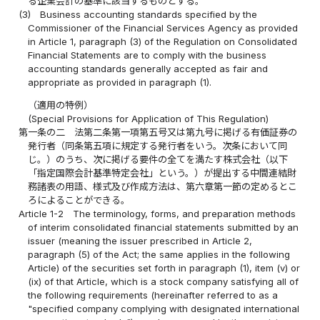
る企業会計の基準に該当するものとする。
(3)
Business accounting standards specified by the
Commissioner of the Financial Services Agency as provided
in Article 1, paragraph (3) of the Regulation on Consolidated
Financial Statements are to comply with the business
accounting standards generally accepted as fair and
appropriate as provided in paragraph (1).
（適用の特例）
(Special Provisions for Application of This Regulation)
第一条の二
法第二条第一項第五号又は第九号に掲げる有価証券の
発行者（同条第五項に規定する発行者をいう。次条において同
じ。）のうち、次に掲げる要件の全てを満たす株式会社（以下
「指定国際会計基準特定会社」という。）が提出する中間連結財
務諸表の用語、様式及び作成方法は、第六章第一節の定めるとこ
ろによることができる。
Article 1-2
The terminology, forms, and preparation methods
of interim consolidated financial statements submitted by an
issuer (meaning the issuer prescribed in Article 2,
paragraph (5) of the Act; the same applies in the following
Article) of the securities set forth in paragraph (1), item (v) or
(ix) of that Article, which is a stock company satisfying all of
the following requirements (hereinafter referred to as a
"specified company complying with designated international