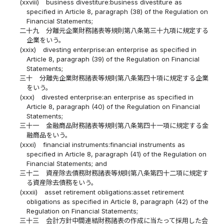
(xxviii)
business divestiture:business divestiture as
specified in Article 8, paragraph (38) of the Regulation on
Financial Statements;
二十九
分離元企業財務諸表等規則第八条第三十九項に規定する
企業をいう。
(xxix)
divesting enterprise:an enterprise as specified in
Article 8, paragraph (39) of the Regulation on Financial
Statements;
三十
分離先企業財務諸表等規則第八条第四十項に規定する企業
をいう。
(xxx)
divested enterprise:an enterprise as specified in
Article 8, paragraph (40) of the Regulation on Financial
Statements;
三十一
金融商品財務諸表等規則第八条第四十一項に規定する金
融商品をいう。
(xxxi)
financial instruments:financial instruments as
specified in Article 8, paragraph (41) of the Regulation on
Financial Statements; and
三十二
資産除去債務財務諸表等規則第八条第四十二項に規定す
る資産除去債務をいう。
(xxxii)
asset retirement obligations:asset retirement
obligations as specified in Article 8, paragraph (42) of the
Regulation on Financial Statements;
三十三
会計方針中間連結財務諸表の作成に当たって採用した会