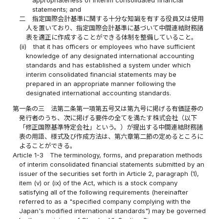
appropriateness of interim consolidated financial
statements; and
二
指定国際会計基準に関する十分な知識を有する役員又は使用
人を置いており、指定国際会計基準に基づいて中間連結財務諸
表を適正に作成することができる体制を整備していること。
(ii)
that it has officers or employees who have sufficient
knowledge of any designated international accounting
standards and has established a system under which
interim consolidated financial statements may be
prepared in an appropriate manner following the
designated international accounting standards.
第一条の三
法第二条第一項第五号又は第九号に掲げる有価証券の
発行者のうち、次に掲げる要件の全てを満たす株式会社（以下
「修正国際基準特定会社」という。）が提出する中間連結財務諸
表の用語、様式及び作成方法は、第六章第二節の定めるところに
よることができる。
Article 1-3
The terminology, forms, and preparation methods
of interim consolidated financial statements submitted by an
issuer of the securities set forth in Article 2, paragraph (1),
item (v) or (ix) of the Act, which is a stock company
satisfying all of the following requirements (hereinafter
referred to as a "specified company complying with the
Japan's modified international standards") may be governed