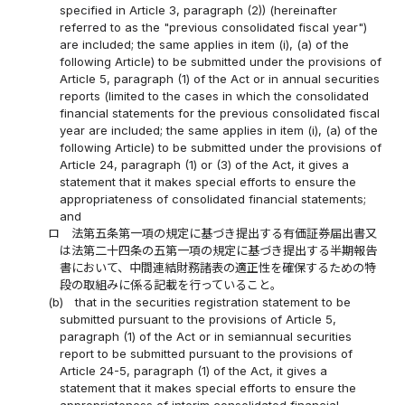
specified in Article 3, paragraph (2)) (hereinafter
referred to as the "previous consolidated fiscal year")
are included; the same applies in item (i), (a) of the
following Article) to be submitted under the provisions of
Article 5, paragraph (1) of the Act or in annual securities
reports (limited to the cases in which the consolidated
financial statements for the previous consolidated fiscal
year are included; the same applies in item (i), (a) of the
following Article) to be submitted under the provisions of
Article 24, paragraph (1) or (3) of the Act, it gives a
statement that it makes special efforts to ensure the
appropriateness of consolidated financial statements;
and
ロ
法第五条第一項の規定に基づき提出する有価証券届出書又
は法第二十四条の五第一項の規定に基づき提出する半期報告
書において、中間連結財務諸表の適正性を確保するための特
段の取組みに係る記載を行っていること。
(b)
that in the securities registration statement to be
submitted pursuant to the provisions of Article 5,
paragraph (1) of the Act or in semiannual securities
report to be submitted pursuant to the provisions of
Article 24-5, paragraph (1) of the Act, it gives a
statement that it makes special efforts to ensure the