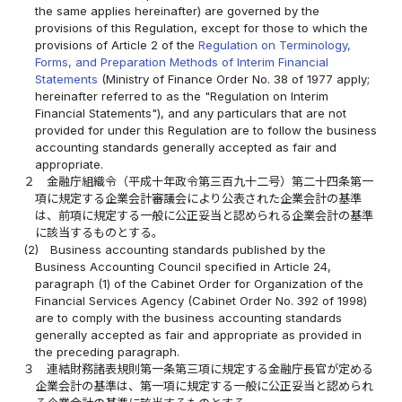
the same applies hereinafter) are governed by the
provisions of this Regulation, except for those to which the
provisions of Article 2 of the
Regulation on Terminology,
Forms, and Preparation Methods of Interim Financial
Statements
(Ministry of Finance Order No. 38 of 1977 apply;
hereinafter referred to as the "Regulation on Interim
Financial Statements"), and any particulars that are not
provided for under this Regulation are to follow the business
accounting standards generally accepted as fair and
appropriate.
２
金融庁組織令（平成十年政令第三百九十二号）第二十四条第一
項に規定する企業会計審議会により公表された企業会計の基準
は、前項に規定する一般に公正妥当と認められる企業会計の基準
に該当するものとする。
(2)
Business accounting standards published by the
Business Accounting Council specified in Article 24,
paragraph (1) of the Cabinet Order for Organization of the
Financial Services Agency (Cabinet Order No. 392 of 1998)
are to comply with the business accounting standards
generally accepted as fair and appropriate as provided in
the preceding paragraph.
３
連結財務諸表規則第一条第三項に規定する金融庁長官が定める
企業会計の基準は、第一項に規定する一般に公正妥当と認められ