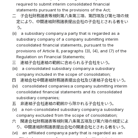
required to submit interim consolidated financial
statements pursuant to the provisions of the Act;
二
子会社財務諸表等規則第八条第三項、第四項及び第七項の規
定により、中間連結財務諸表提出会社の子会社とされる者をい
う。
(ii)
a subsidiary company:a party that is regarded as a
subsidiary company of a company submitting interim
consolidated financial statements, pursuant to the
provisions of Article 8, paragraphs (3), (4), and (7) of the
Regulation on Financial Statements;
三
連結子会社連結の範囲に含められる子会社をいう。
(iii)
a consolidated subsidiary company:a subsidiary
company included in the scope of consolidation;
四
連結会社中間連結財務諸表提出会社及び連結子会社をいう。
(iv)
consolidated companies:a company submitting interim
consolidated financial statements and its consolidated
subsidiary companies;
五
非連結子会社連結の範囲から除かれる子会社をいう。
(v)
a non-consolidated subsidiary company:a subsidiary
company excluded from the scope of consolidation;
六
関連会社財務諸表等規則第八条第五項及び第六項の規定によ
り、中間連結財務諸表提出会社の関連会社とされる者をいう。
(vi)
an affiliated company:a party that is regarded as an