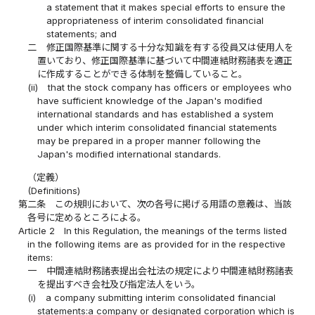
a statement that it makes special efforts to ensure the
appropriateness of interim consolidated financial
statements; and
二
修正国際基準に関する十分な知識を有する役員又は使用人を
置いており、修正国際基準に基づいて中間連結財務諸表を適正
に作成することができる体制を整備していること。
(ii)
that the stock company has officers or employees who
have sufficient knowledge of the Japan's modified
international standards and has established a system
under which interim consolidated financial statements
may be prepared in a proper manner following the
Japan's modified international standards.
（定義）
(Definitions)
第二条
この規則において、次の各号に掲げる用語の意義は、当該
各号に定めるところによる。
Article 2
In this Regulation, the meanings of the terms listed
in the following items are as provided for in the respective
items:
一
中間連結財務諸表提出会社法の規定により中間連結財務諸表
を提出すべき会社及び指定法人をいう。
(i)
a company submitting interim consolidated financial
statements:a company or designated corporation which is