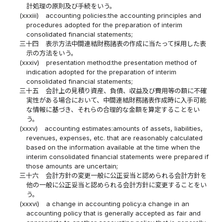
計処理の原則及び手続をいう。
(xxxiii)
accounting policies:the accounting principles and
procedures adopted for the preparation of interim
consolidated financial statements;
三十四
表示方法中間連結財務諸表の作成に当たって採用した表
示の方法をいう。
(xxxiv)
presentation method:the presentation method of
indication adopted for the preparation of interim
consolidated financial statements;
三十五
会計上の見積り資産、負債、収益及び費用等の額に不確
実性がある場合において、中間連結財務諸表作成時に入手可能
な情報に基づき、それらの合理的な金額を算定することをい
う。
(xxxv)
accounting estimates:amounts of assets, liabilities,
revenues, expenses, etc. that are reasonably calculated
based on the information available at the time when the
interim consolidated financial statements were prepared if
those amounts are uncertain;
三十六
会計方針の変更一般に公正妥当と認められる会計方針を
他の一般に公正妥当と認められる会計方針に変更することをい
う。
(xxxvi)
a change in accounting policy:a change in an
accounting policy that is generally accepted as fair and