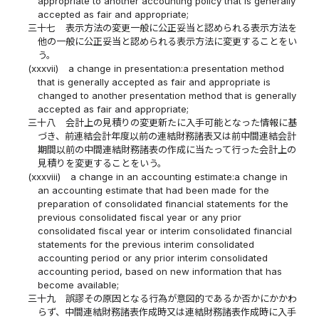
appropriate to another accounting policy that is generally
accepted as fair and appropriate;
三十七
表示方法の変更一般に公正妥当と認められる表示方法を
他の一般に公正妥当と認められる表示方法に変更することをい
う。
(xxxvii)
a change in presentation:a presentation method
that is generally accepted as fair and appropriate is
changed to another presentation method that is generally
accepted as fair and appropriate;
三十八
会計上の見積りの変更新たに入手可能となった情報に基
づき、前連結会計年度以前の連結財務諸表又は前中間連結会計
期間以前の中間連結財務諸表の作成に当たって行った会計上の
見積りを変更することをいう。
(xxxviii)
a change in an accounting estimate:a change in
an accounting estimate that had been made for the
preparation of consolidated financial statements for the
previous consolidated fiscal year or any prior
consolidated fiscal year or interim consolidated financial
statements for the previous interim consolidated
accounting period or any prior interim consolidated
accounting period, based on new information that has
become available;
三十九
誤謬その原因となる行為が意図的であるか否かにかかわ
らず、中間連結財務諸表作成時又は連結財務諸表作成時に入手