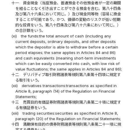
十一
資金現金（当座預金、普通預金その他預金者が一定の期間
を経ることなく引き出すことができる預金を含む。第八十四条
及び第八十六条において同じ。）及び現金同等物（容易に換金
することが可能であり、かつ、価値の変動のリスクが低い短期
的な投資をいう。第八十四条及び第八十六条において同じ。）
の合計額をいう。
(xi)
the funds:the total amount of cash (including any
current deposits, ordinary deposits, and other deposits
which the depositor is able to withdraw before a certain
period elapses; the same applies in Articles 84 and 86)
and cash equivalents (meaning short-term investments
which can be easily converted into cash, with low risk of
value fluctuations; the same applies in Articles 84 and 86);
十二
デリバティブ取引財務諸表等規則第八条第十四項に規定す
る取引をいう。
(xii)
derivatives transactions:transactions as specified in
Article 8, paragraph (14) of the Regulation on Financial
Statements;
十三
売買目的有価証券財務諸表等規則第八条第二十項に規定す
る有価証券をいう。
(xiii)
trading securities:securities as specified in Article 8,
paragraph (20) of the Regulation on Financial Statements;
十四
満期保有目的の債券財務諸表等規則第八条第二十一項に規
定する債券をいう。