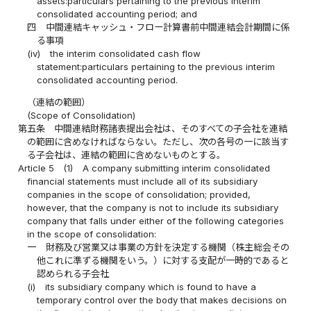
assets:particulars pertaining to the previous interim
consolidated accounting period; and
四
中間連結キャッシュ・フロー計算書前中間連結会計期間に係
る事項
(iv)
the interim consolidated cash flow
statement:particulars pertaining to the previous interim
consolidated accounting period.
（連結の範囲）
(Scope of Consolidation)
第五条
中間連結財務諸表提出会社は、そのすべての子会社を連結
の範囲に含めなければならない。ただし、次の各号の一に該当す
る子会社は、連結の範囲に含めないものとする。
Article 5
(1)
A company submitting interim consolidated
financial statements must include all of its subsidiary
companies in the scope of consolidation; provided,
however, that the company is not to include its subsidiary
company that falls under either of the following categories
in the scope of consolidation:
一
財務及び営業又は事業の方針を決定する機関（株主総会その
他これに準ずる機関をいう。）に対する支配が一時的であると
認められる子会社
(i)
its subsidiary company which is found to have a
temporary control over the body that makes decisions on