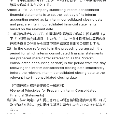
諸表を作成するものとする。
Article 3
(1)
A company submitting interim consolidated
financial statements is to set the last day of its interim
accounting period as its interim consolidated closing date,
and prepare interim consolidated financial statements
based on the relevant date.
２
前項の場合において、中間連結財務諸表の作成に係る期間（以
下「中間連結会計期間」という。）は、当該中間連結決算日の前
連結決算日の翌日から当該中間連結決算日までの期間とする。
(2)
In the case referred to in the preceding paragraph, the
period for which interim consolidated financial statements
are prepared (hereinafter referred to as the "interim
consolidated accounting period") is the period from the day
following the interim consolidated closing date immediately
before the relevant interim consolidated closing date to the
relevant interim consolidated closing date.
（中間連結財務諸表作成の一般原則）
(General Principles for Preparing Interim Consolidated
Financial Statements)
第四条
法の規定により提出される中間連結財務諸表の用語、様式
及び作成方法は、次に掲げる基準に適合したものでなければなら
ない。