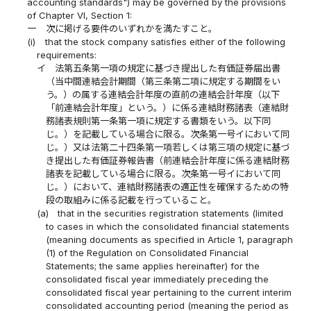
accounting standards") may be governed by the provisions
of Chapter VI, Section 1:
一
次に掲げる要件のいずれかを満たすこと。
(i)
that the stock company satisfies either of the following
requirements:
イ
法第五条第一項の規定に基づき提出した有価証券届出書
（当中間連結会計期間（第三条第二項に規定する期間をい
う。）の属する連結会計年度の直前の連結会計年度（以下
「前連結会計年度」という。）に係る連結財務諸表（連結財
務諸表規則第一条第一項に規定する書類をいう。以下同
じ。）を記載している場合に限る。次条第一号イにおいて同
じ。）又は法第二十四条第一項若しくは第三項の規定に基づ
き提出した有価証券報告書（前連結会計年度に係る連結財務
諸表を記載している場合に限る。次条第一号イにおいて同
じ。）において、連結財務諸表の適正性を確保するための特
段の取組みに係る記載を行っていること。
(a)
that in the securities registration statements (limited
to cases in which the consolidated financial statements
(meaning documents as specified in Article 1, paragraph
(1) of the Regulation on Consolidated Financial
Statements; the same applies hereinafter) for the
consolidated fiscal year immediately preceding the
consolidated fiscal year pertaining to the current interim
consolidated accounting period (meaning the period as