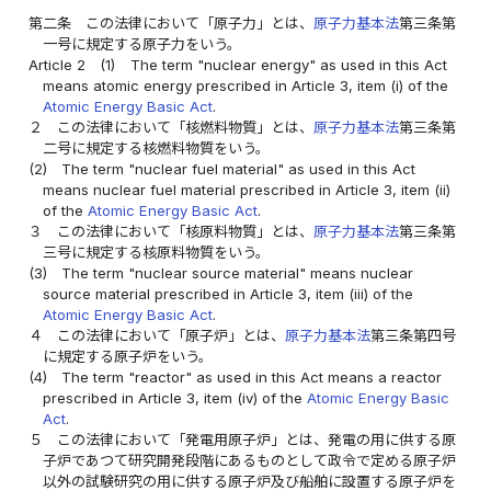
第二条
この法律において「原子力」とは、
原子力基本法
第三条第
一号に規定する原子力をいう。
Article 2
(1)
The term "nuclear energy" as used in this Act
means atomic energy prescribed in Article 3, item (i) of the
Atomic Energy Basic Act
.
２
この法律において「核燃料物質」とは、
原子力基本法
第三条第
二号に規定する核燃料物質をいう。
(2)
The term "nuclear fuel material" as used in this Act
means nuclear fuel material prescribed in Article 3, item (ii)
of the
Atomic Energy Basic Act
.
３
この法律において「核原料物質」とは、
原子力基本法
第三条第
三号に規定する核原料物質をいう。
(3)
The term "nuclear source material" means nuclear
source material prescribed in Article 3, item (iii) of the
Atomic Energy Basic Act
.
４
この法律において「原子炉」とは、
原子力基本法
第三条第四号
に規定する原子炉をいう。
(4)
The term "reactor" as used in this Act means a reactor
prescribed in Article 3, item (iv) of the
Atomic Energy Basic
Act
.
５
この法律において「発電用原子炉」とは、発電の用に供する原
子炉であつて研究開発段階にあるものとして政令で定める原子炉
以外の試験研究の用に供する原子炉及び船舶に設置する原子炉を