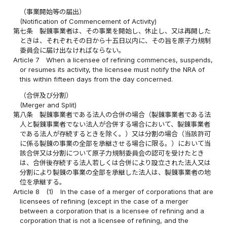
（事業開始等の届出）
(Notification of Commencement of Activity)
第七条
製錬事業者は、その事業を開始し、休止し、又は再開した
ときは、それぞれその日から十五日以内に、その旨を原子力規制
委員会に届け出なければならない。
Article 7
When a licensee of refining commences, suspends,
or resumes its activity, the licensee must notify the NRA of
this within fifteen days from the day concerned.
（合併及び分割）
(Merger and Split)
第八条
製錬事業者である法人の合併の場合（製錬事業者である法
人と製錬事業者でない法人が合併する場合において、製錬事業者
である法人が存続するときを除く。）又は分割の場合（当該許可
に係る製錬の事業の全部を承継させる場合に限る。）において当
該合併又は分割について原子力規制委員会の認可を受けたとき
は、合併後存続する法人若しくは合併により設立された法人又は
分割により製錬の事業の全部を承継した法人は、製錬事業者の地
位を承継する。
Article 8
(1)
In the case of a merger of corporations that are
licensees of refining (except in the case of a merger
between a corporation that is a licensee of refining and a
corporation that is not a licensee of refining, and the