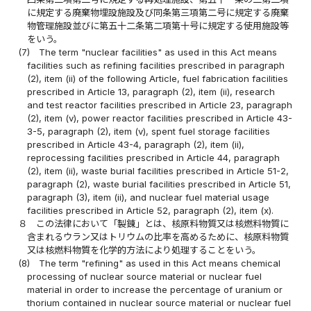
に規定する廃棄物埋設施設及び同条第三項第二号に規定する廃棄
物管理施設並びに第五十二条第二項第十号に規定する使用施設等
をいう。
(7)
The term "nuclear facilities" as used in this Act means
facilities such as refining facilities prescribed in paragraph
(2), item (ii) of the following Article, fuel fabrication facilities
prescribed in Article 13, paragraph (2), item (ii), research
and test reactor facilities prescribed in Article 23, paragraph
(2), item (v), power reactor facilities prescribed in Article 43-
3-5, paragraph (2), item (v), spent fuel storage facilities
prescribed in Article 43-4, paragraph (2), item (ii),
reprocessing facilities prescribed in Article 44, paragraph
(2), item (ii), waste burial facilities prescribed in Article 51-2,
paragraph (2), waste burial facilities prescribed in Article 51,
paragraph (3), item (ii), and nuclear fuel material usage
facilities prescribed in Article 52, paragraph (2), item (x).
８
この法律において「製錬」とは、核原料物質又は核燃料物質に
含まれるウラン又はトリウムの比率を高めるために、核原料物質
又は核燃料物質を化学的方法により処理することをいう。
(8)
The term "refining" as used in this Act means chemical
processing of nuclear source material or nuclear fuel
material in order to increase the percentage of uranium or
thorium contained in nuclear source material or nuclear fuel