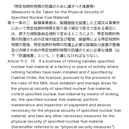
（特定核燃料物質の防護のために講ずべき措置等）
(Measures to Be Taken for the Physical Security of
Specified Nuclear Fuel Material)
第十一条の二
製錬事業者は、製錬施設を設置した工場又は事業所
において特定核燃料物質を取り扱う場合で政令で定める場合に
は、原子力規制委員会規則で定めるところにより、特定核燃料物
質の防護のための区域の設定及び管理、施錠等による特定核燃料
物質の管理、特定核燃料物質の防護上必要な設備及び装置の整備
及び点検その他の特定核燃料物質の防護のために必要な措置（以
下「防護措置」という。）を講じなければならない。
Article 11-2
(1)
If a licensee of refining handles specified
nuclear fuel material at a factory or place of activity where
refining facilities have been installed and if specified by
Cabinet Order, the licensee, pursuant to the provisions of
the rules of the NRA, must establish and manage areas for
the physical security of specified nuclear fuel material,
control specified nuclear fuel material by means of locking,
etc. the specified nuclear fule material, perform
maintenance and inspection of equipment and devices
necessary for the physical security of specified nuclear fuel
material, and take any other necessary measures for the
physical security of specified nuclear fuel material
(hereinafter referred to as "physical security measures").