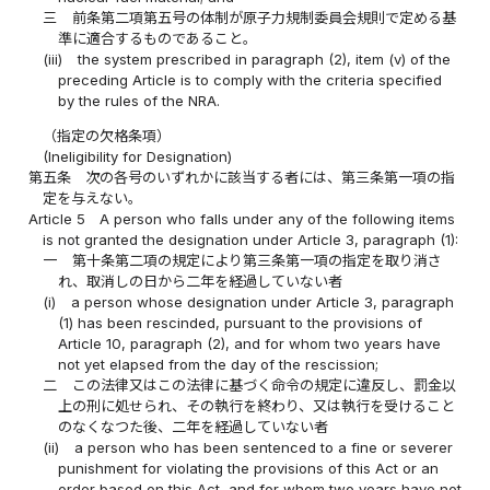
三
前条第二項第五号の体制が原子力規制委員会規則で定める基
準に適合するものであること。
(iii)
the system prescribed in paragraph (2), item (v) of the
preceding Article is to comply with the criteria specified
by the rules of the NRA.
（指定の欠格条項）
(Ineligibility for Designation)
第五条
次の各号のいずれかに該当する者には、第三条第一項の指
定を与えない。
Article 5
A person who falls under any of the following items
is not granted the designation under Article 3, paragraph (1):
一
第十条第二項の規定により第三条第一項の指定を取り消さ
れ、取消しの日から二年を経過していない者
(i)
a person whose designation under Article 3, paragraph
(1) has been rescinded, pursuant to the provisions of
Article 10, paragraph (2), and for whom two years have
not yet elapsed from the day of the rescission;
二
この法律又はこの法律に基づく命令の規定に違反し、罰金以
上の刑に処せられ、その執行を終わり、又は執行を受けること
のなくなつた後、二年を経過していない者
(ii)
a person who has been sentenced to a fine or severer
punishment for violating the provisions of this Act or an
order based on this Act, and for whom two years have not