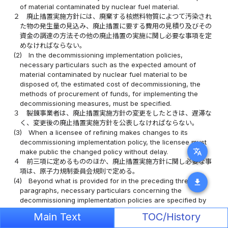
of material contaminated by nuclear fuel material.
２
廃止措置実施方針には、廃棄する核燃料物質によつて汚染され
た物の発生量の見込み、廃止措置に要する費用の見積り及びその
資金の調達の方法その他の廃止措置の実施に関し必要な事項を定
めなければならない。
(2)
In the decommissioning implementation policies,
necessary particulars such as the expected amount of
material contaminated by nuclear fuel material to be
disposed of, the estimated cost of decommissioning, the
methods of procurement of funds, for implementing the
decommissioning measures, must be specified.
３
製錬事業者は、廃止措置実施方針の変更をしたときは、遅滞な
く、変更後の廃止措置実施方針を公表しなければならない。
(3)
When a licensee of refining makes changes to its
decommissioning implementation policy, the licensee must
translate
make public the changed policy without delay.
４
前三項に定めるもののほか、廃止措置実施方針に関し必要な事
項は、原子力規制委員会規則で定める。
(4)
Beyond what is provided for in the preceding three
download
paragraphs, necessary particulars concerning the
decommissioning implementation policies are specified by
the rules of the NRA.
Main Text
TOC/History
（事業の廃止に伴う措置）