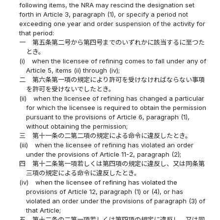
following items, the NRA may rescind the designation set
forth in Article 3, paragraph (1), or specify a period not
exceeding one year and order suspension of the activity for
that period:
一
第五条第二号から第四号までのいずれかに該当するに至つた
とき。
(i)
when the licensee of refining comes to fall under any of
Article 5, items (ii) through (iv);
二
第六条第一項の規定により許可を受けなければならない事項
を許可を受けないでしたとき。
(ii)
when the licensee of refining has changed a particular
for which the licensee is required to obtain the permission
pursuant to the provisions of Article 6, paragraph (1),
without obtaining the permission;
三
第十一条の二第二項の規定による命令に違反したとき。
(iii)
when the licensee of refining has violated an order
under the provisions of Article 11-2, paragraph (2);
四
第十二条第一項若しくは第四項の規定に違反し、又は同条第
三項の規定による命令に違反したとき。
(iv)
when the licensee of refining has violated the
provisions of Article 12, paragraph (1) or (4), or has
violated an order under the provisions of paragraph (3) of
that Article;
五
第十二条の二第一項若しくは第四項の規定に違反し、又は同