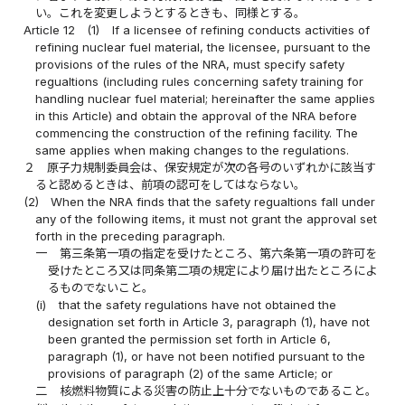
い。これを変更しようとするときも、同様とする。
Article 12
(1)
If a licensee of refining conducts activities of
refining nuclear fuel material, the licensee, pursuant to the
provisions of the rules of the NRA, must specify safety
regualtions (including rules concerning safety training for
handling nuclear fuel material; hereinafter the same applies
in this Article) and obtain the approval of the NRA before
commencing the construction of the refining facility. The
same applies when making changes to the regulations.
２
原子力規制委員会は、保安規定が次の各号のいずれかに該当す
ると認めるときは、前項の認可をしてはならない。
(2)
When the NRA finds that the safety regualtions fall under
any of the following items, it must not grant the approval set
forth in the preceding paragraph.
一
第三条第一項の指定を受けたところ、第六条第一項の許可を
受けたところ又は同条第二項の規定により届け出たところによ
るものでないこと。
(i)
that the safety regulations have not obtained the
designation set forth in Article 3, paragraph (1), have not
been granted the permission set forth in Article 6,
paragraph (1), or have not been notified pursuant to the
provisions of paragraph (2) of the same Article; or
二
核燃料物質による災害の防止上十分でないものであること。