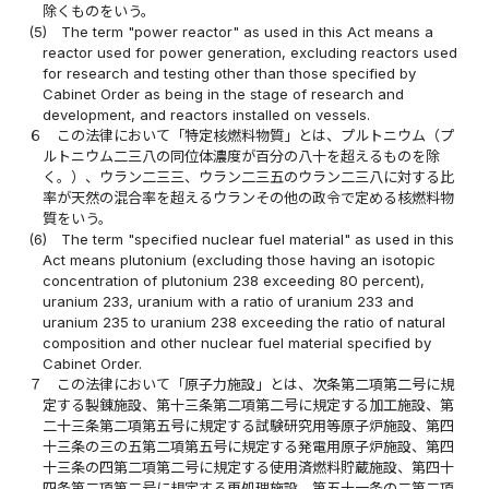
除くものをいう。
(5)
The term "power reactor" as used in this Act means a
reactor used for power generation, excluding reactors used
for research and testing other than those specified by
Cabinet Order as being in the stage of research and
development, and reactors installed on vessels.
６
この法律において「特定核燃料物質」とは、プルトニウム（プ
ルトニウム二三八の同位体濃度が百分の八十を超えるものを除
く。）、ウラン二三三、ウラン二三五のウラン二三八に対する比
率が天然の混合率を超えるウランその他の政令で定める核燃料物
質をいう。
(6)
The term "specified nuclear fuel material" as used in this
Act means plutonium (excluding those having an isotopic
concentration of plutonium 238 exceeding 80 percent),
uranium 233, uranium with a ratio of uranium 233 and
uranium 235 to uranium 238 exceeding the ratio of natural
composition and other nuclear fuel material specified by
Cabinet Order.
７
この法律において「原子力施設」とは、次条第二項第二号に規
定する製錬施設、第十三条第二項第二号に規定する加工施設、第
二十三条第二項第五号に規定する試験研究用等原子炉施設、第四
十三条の三の五第二項第五号に規定する発電用原子炉施設、第四
十三条の四第二項第二号に規定する使用済燃料貯蔵施設、第四十
四条第二項第二号に規定する再処理施設、第五十一条の二第二項