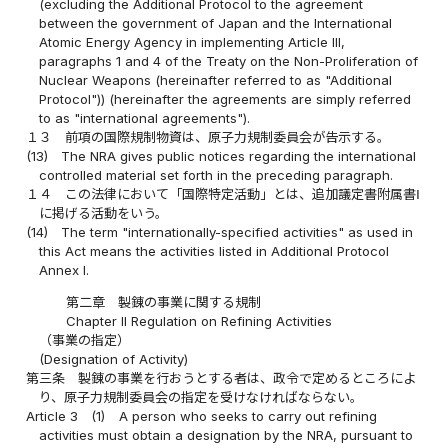
(excluding the Additional Protocol to the agreement
between the government of Japan and the International
Atomic Energy Agency in implementing Article III,
paragraphs 1 and 4 of the Treaty on the Non-Proliferation of
Nuclear Weapons (hereinafter referred to as "Additional
Protocol")) (hereinafter the agreements are simply referred
to as "international agreements").
１３
前項の国際規制物資は、原子力規制委員会が告示する。
(13)
The NRA gives public notices regarding the international
controlled material set forth in the preceding paragraph.
１４
この法律において「国際特定活動」とは、追加議定書附属書Ⅰ
に掲げる活動をいう。
(14)
The term "internationally-specified activities" as used in
this Act means the activities listed in Additional Protocol
Annex I.
第二章 製錬の事業に関する規制
Chapter II Regulation on Refining Activities
（事業の指定）
(Designation of Activity)
第三条
製錬の事業を行おうとする者は、政令で定めるところによ
り、原子力規制委員会の指定を受けなければならない。
Article 3
(1)
A person who seeks to carry out refining
activities must obtain a designation by the NRA, pursuant to