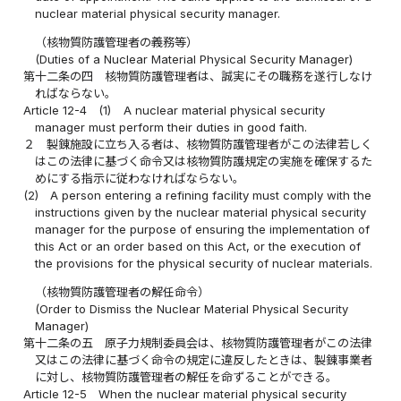
nuclear material physical security manager.
（核物質防護管理者の義務等）
(Duties of a Nuclear Material Physical Security Manager)
第十二条の四
核物質防護管理者は、誠実にその職務を遂行しなけ
ればならない。
Article 12-4
(1)
A nuclear material physical security
manager must perform their duties in good faith.
２
製錬施設に立ち入る者は、核物質防護管理者がこの法律若しく
はこの法律に基づく命令又は核物質防護規定の実施を確保するた
めにする指示に従わなければならない。
(2)
A person entering a refining facility must comply with the
instructions given by the nuclear material physical security
manager for the purpose of ensuring the implementation of
this Act or an order based on this Act, or the execution of
the provisions for the physical security of nuclear materials.
（核物質防護管理者の解任命令）
(Order to Dismiss the Nuclear Material Physical Security
Manager)
第十二条の五
原子力規制委員会は、核物質防護管理者がこの法律
又はこの法律に基づく命令の規定に違反したときは、製錬事業者
に対し、核物質防護管理者の解任を命ずることができる。
Article 12-5
When the nuclear material physical security