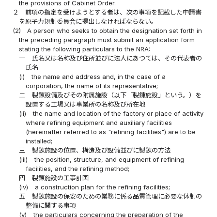
the provisions of Cabinet Order.
２
前項の指定を受けようとする者は、次の事項を記載した申請書
を原子力規制委員会に提出しなければならない。
(2)
A person who seeks to obtain the designation set forth in
the preceding paragraph must submit an application form
stating the following particulars to the NRA:
一
氏名又は名称及び住所並びに法人にあつては、その代表者の
氏名
(i)
the name and address and, in the case of a
corporation, the name of its representative;
二
製錬設備及びその附属施設（以下「製錬施設」という。）を
設置する工場又は事業所の名称及び所在地
(ii)
the name and location of the factory or place of activity
where refining equipment and auxiliary facilities
(hereinafter referred to as "refining facilities") are to be
installed;
三
製錬施設の位置、構造及び設備並びに製錬の方法
(iii)
the position, structure, and equipment of refining
facilities, and the refining method;
四
製錬施設の工事計画
(iv)
a construction plan for the refining facilities;
五
製錬施設の保安のための業務に係る品質管理に必要な体制の
整備に関する事項
(v)
the particulars concerning the preparation of the