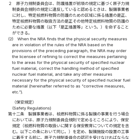
２
原子力規制委員会は、防護措置が前項の規定に基づく原子力規
制委員会規則の規定に違反していると認めるときは、製錬事業者
に対し、特定核燃料物質の防護のための区域に係る措置の是正、
特定核燃料物質の取扱方法の是正その他特定核燃料物質の防護の
ために必要な措置（以下「是正措置等」という。）を命ずること
ができる。
(2)
When the NRA finds that the physical security measures
are in violation of the rules of the NRA based on the
provisions of the preceding paragraph, the NRA may order
the licensee of refining to correct the measures pertaining
to the areas for the physical security of specified nuclear
fuel material, correct the handling method of specified
nuclear fuel material, and take any other measures
necessary for the physical security of specified nuclear fuel
material (hereinafter referred to as "corrective measures,
etc.").
（保安規定）
(Safety Regulations)
第十二条
製錬事業者は、核燃料物質に係る製錬の事業を行う場合
においては、原子力規制委員会規則で定めるところにより、保安
規定（核燃料物質の取扱いに関する保安教育についての規定を含
む。以下この条において同じ。）を定め、製錬施設の設置の工事
に着手する前に、原子力規制委員会の認可を受けなければならな