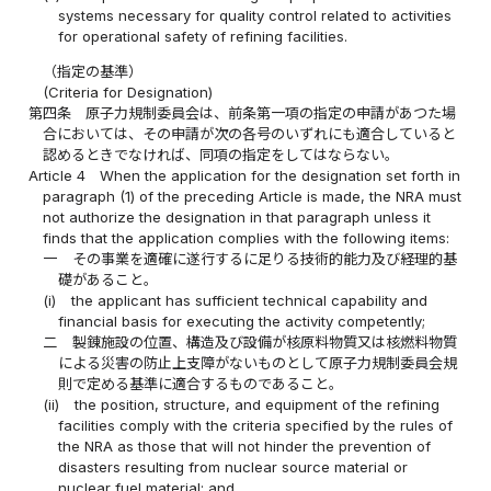
systems necessary for quality control related to activities
for operational safety of refining facilities.
（指定の基準）
(Criteria for Designation)
第四条
原子力規制委員会は、前条第一項の指定の申請があつた場
合においては、その申請が次の各号のいずれにも適合していると
認めるときでなければ、同項の指定をしてはならない。
Article 4
When the application for the designation set forth in
paragraph (1) of the preceding Article is made, the NRA must
not authorize the designation in that paragraph unless it
finds that the application complies with the following items:
一
その事業を適確に遂行するに足りる技術的能力及び経理的基
礎があること。
(i)
the applicant has sufficient technical capability and
financial basis for executing the activity competently;
二
製錬施設の位置、構造及び設備が核原料物質又は核燃料物質
による災害の防止上支障がないものとして原子力規制委員会規
則で定める基準に適合するものであること。
(ii)
the position, structure, and equipment of the refining
facilities comply with the criteria specified by the rules of
the NRA as those that will not hinder the prevention of
disasters resulting from nuclear source material or
nuclear fuel material; and