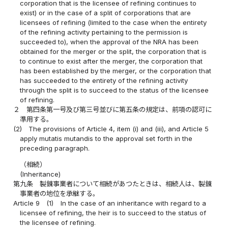
corporation that is the licensee of refining continues to
exist) or in the case of a split of corporations that are
licensees of refining (limited to the case when the entirety
of the refining activity pertaining to the permission is
succeeded to), when the approval of the NRA has been
obtained for the merger or the split, the corporation that is
to continue to exist after the merger, the corporation that
has been established by the merger, or the corporation that
has succeeded to the entirety of the refining activity
through the split is to succeed to the status of the licensee
of refining.
２
第四条第一号及び第三号並びに第五条の規定は、前項の認可に
準用する。
(2)
The provisions of Article 4, item (i) and (iii), and Article 5
apply mutatis mutandis to the approval set forth in the
preceding paragraph.
（相続）
(Inheritance)
第九条
製錬事業者について相続があつたときは、相続人は、製錬
事業者の地位を承継する。
Article 9
(1)
In the case of an inheritance with regard to a
licensee of refining, the heir is to succeed to the status of
the licensee of refining.