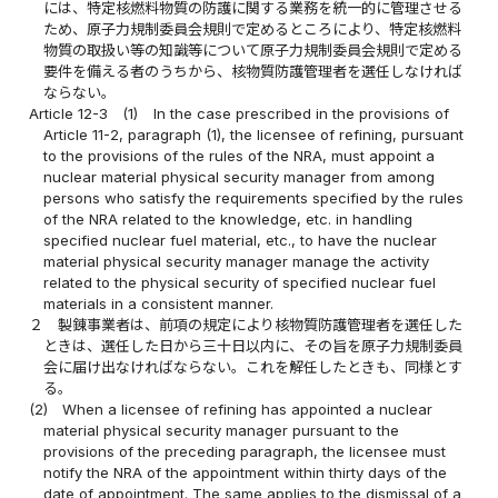
には、特定核燃料物質の防護に関する業務を統一的に管理させる
ため、原子力規制委員会規則で定めるところにより、特定核燃料
物質の取扱い等の知識等について原子力規制委員会規則で定める
要件を備える者のうちから、核物質防護管理者を選任しなければ
ならない。
Article 12-3
(1)
In the case prescribed in the provisions of
Article 11-2, paragraph (1), the licensee of refining, pursuant
to the provisions of the rules of the NRA, must appoint a
nuclear material physical security manager from among
persons who satisfy the requirements specified by the rules
of the NRA related to the knowledge, etc. in handling
specified nuclear fuel material, etc., to have the nuclear
material physical security manager manage the activity
related to the physical security of specified nuclear fuel
materials in a consistent manner.
２
製錬事業者は、前項の規定により核物質防護管理者を選任した
ときは、選任した日から三十日以内に、その旨を原子力規制委員
会に届け出なければならない。これを解任したときも、同様とす
る。
(2)
When a licensee of refining has appointed a nuclear
material physical security manager pursuant to the
provisions of the preceding paragraph, the licensee must
notify the NRA of the appointment within thirty days of the
date of appointment. The same applies to the dismissal of a