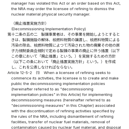
manager has violated this Act or an order based on this Act,
the NRA may order the licensee of refining to dismiss the
nuclear material physical security manager.
（廃止措置実施方針）
(Decommissioning Implementation Policy)
第十二条の五の二
製錬事業者は、その事業を開始しようとすると
きは、製錬施設の解体、核燃料物質の譲渡し、核燃料物質による
汚染の除去、核燃料物質によつて汚染された物の廃棄その他の原
子力規制委員会規則で定める製錬の事業の廃止に伴う措置（以下
この章において「廃止措置」という。）を実施するための方針
（以下この条において「廃止措置実施方針」という。）を作成
し、これを公表しなければならない。
Article 12-5-2
(1)
When a licensee of refining seeks to
commence its activities, the licensee is to create and make
public the decommissioning implementation policies
(hereinafter referred to as "decommissioning
implementation policies" in this Article) for implementing
decommissioning measures (hereinafter referred to as
"decommissioning measures" in this Chapter) associated
with the discontinuation of refining activities specified by
the rules of the NRA, including dismantlement of refining
facilities, transfer of nuclear fuel materials, removal of
contamination caused by nuclear fuel material, and disposal