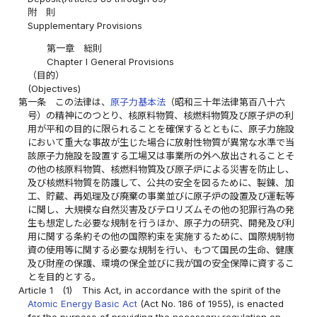
附 則
Supplementary Provisions
第一章 総則
Chapter I General Provisions
（目的）
(Objectives)
第一条
この法律は、
原子力基本法
（昭和三十年法律第百八十六
号）の精神にのつとり、核原料物質、核燃料物質及び原子炉の利
用が平和の目的に限られることを確保するとともに、原子力施設
において重大な事故が生じた場合に放射性物質が異常な水準で当
該原子力施設を設置する工場又は事業所の外へ放出されることそ
の他の核原料物質、核燃料物質及び原子炉による災害を防止し、
及び核燃料物質を防護して、公共の安全を図るために、製錬、加
工、貯蔵、再処理及び廃棄の事業並びに原子炉の設置及び運転等
に関し、大規模な自然災害及びテロリズムその他の犯罪行為の発
生も想定した必要な規制を行うほか、原子力の研究、開発及び利
用に関する条約その他の国際約束を実施するために、国際規制物
資の使用等に関する必要な規制を行い、もつて国民の生命、健康
及び財産の保護、環境の保全並びに我が国の安全保障に資するこ
とを目的とする。
Article 1
(1)
This Act, in accordance with the spirit of the
Atomic Energy Basic Act
(Act No. 186 of 1955), is enacted
for the purpose of providing the necessary regulation on