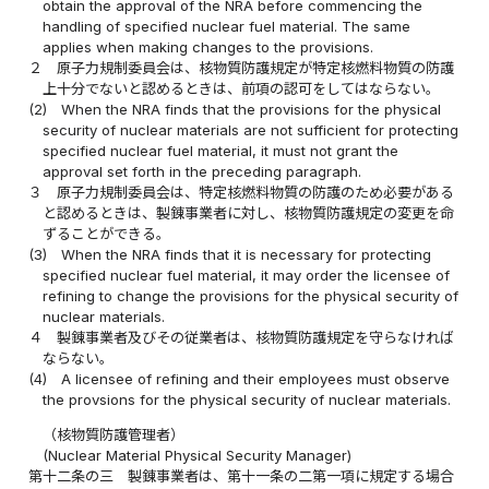
obtain the approval of the NRA before commencing the
handling of specified nuclear fuel material. The same
applies when making changes to the provisions.
２
原子力規制委員会は、核物質防護規定が特定核燃料物質の防護
上十分でないと認めるときは、前項の認可をしてはならない。
(2)
When the NRA finds that the provisions for the physical
security of nuclear materials are not sufficient for protecting
specified nuclear fuel material, it must not grant the
approval set forth in the preceding paragraph.
３
原子力規制委員会は、特定核燃料物質の防護のため必要がある
と認めるときは、製錬事業者に対し、核物質防護規定の変更を命
ずることができる。
(3)
When the NRA finds that it is necessary for protecting
specified nuclear fuel material, it may order the licensee of
refining to change the provisions for the physical security of
nuclear materials.
４
製錬事業者及びその従業者は、核物質防護規定を守らなければ
ならない。
(4)
A licensee of refining and their employees must observe
the provsions for the physical security of nuclear materials.
（核物質防護管理者）
(Nuclear Material Physical Security Manager)
第十二条の三
製錬事業者は、第十一条の二第一項に規定する場合