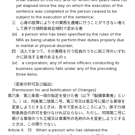
yet elapsed since the day on which the execution of the
sentence was completed or the person ceased to be
subject to the execution of the sentence;
三
心身の故障によりその業務を適確に行うことができない者と
して原子力規制委員会規則で定める者
(iii)
a person who has been specified by the rules of the
NRA as being unable to perform their duties properly due
to mental or physical disorder;
四
法人であつて、その業務を行う役員のうちに前三号のいずれ
かに該当する者のあるものｓ
(iv)
a corporation, any of whose officers conducting its
business operations falls under any of the preceding
three items.
（変更の許可及び届出）
(Permission for and Notification of Changes)
第六条
第三条第一項の指定を受けた者（以下「製錬事業者」とい
う。）は、同条第二項第二号、第三号又は第五号に掲げる事項を
変更しようとするときは、政令で定めるところにより、原子力規
制委員会の許可を受けなければならない。ただし、同項第二号に
掲げる事項のうち工場又は事業所の名称のみを変更しようとする
ときは、この限りでない。
Article 6
(1)
When a person who has obtained the