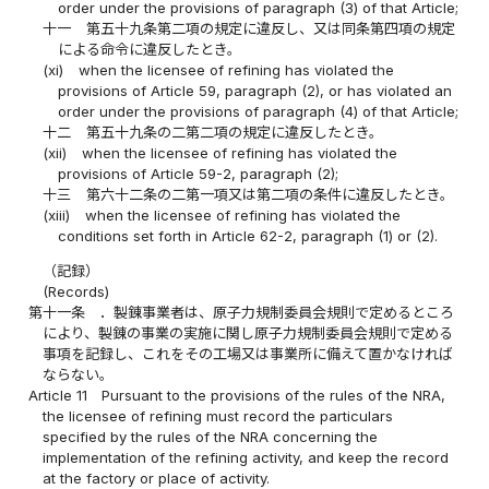
order under the provisions of paragraph (3) of that Article;
十一
第五十九条第二項の規定に違反し、又は同条第四項の規定
による命令に違反したとき。
(xi)
when the licensee of refining has violated the
provisions of Article 59, paragraph (2), or has violated an
order under the provisions of paragraph (4) of that Article;
十二
第五十九条の二第二項の規定に違反したとき。
(xii)
when the licensee of refining has violated the
provisions of Article 59-2, paragraph (2);
十三
第六十二条の二第一項又は第二項の条件に違反したとき。
(xiii)
when the licensee of refining has violated the
conditions set forth in Article 62-2, paragraph (1) or (2).
（記録）
(Records)
第十一条
．製錬事業者は、原子力規制委員会規則で定めるところ
により、製錬の事業の実施に関し原子力規制委員会規則で定める
事項を記録し、これをその工場又は事業所に備えて置かなければ
ならない。
Article 11
Pursuant to the provisions of the rules of the NRA,
the licensee of refining must record the particulars
specified by the rules of the NRA concerning the
implementation of the refining activity, and keep the record
at the factory or place of activity.