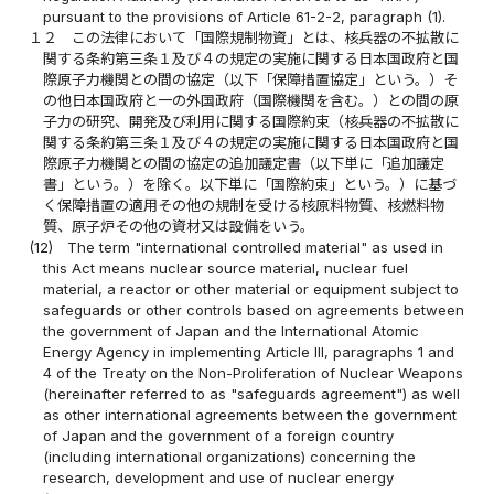
pursuant to the provisions of Article 61-2-2, paragraph (1).
１２
この法律において「国際規制物資」とは、核兵器の不拡散に
関する条約第三条１及び４の規定の実施に関する日本国政府と国
際原子力機関との間の協定（以下「保障措置協定」という。）そ
の他日本国政府と一の外国政府（国際機関を含む。）との間の原
子力の研究、開発及び利用に関する国際約束（核兵器の不拡散に
関する条約第三条１及び４の規定の実施に関する日本国政府と国
際原子力機関との間の協定の追加議定書（以下単に「追加議定
書」という。）を除く。以下単に「国際約束」という。）に基づ
く保障措置の適用その他の規制を受ける核原料物質、核燃料物
質、原子炉その他の資材又は設備をいう。
(12)
The term "international controlled material" as used in
this Act means nuclear source material, nuclear fuel
material, a reactor or other material or equipment subject to
safeguards or other controls based on agreements between
the government of Japan and the International Atomic
Energy Agency in implementing Article III, paragraphs 1 and
4 of the Treaty on the Non-Proliferation of Nuclear Weapons
(hereinafter referred to as "safeguards agreement") as well
as other international agreements between the government
of Japan and the government of a foreign country
(including international organizations) concerning the
research, development and use of nuclear energy