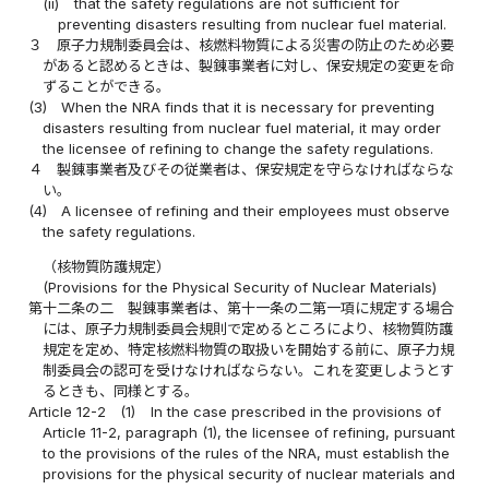
(ii)
that the safety regulations are not sufficient for
preventing disasters resulting from nuclear fuel material.
３
原子力規制委員会は、核燃料物質による災害の防止のため必要
があると認めるときは、製錬事業者に対し、保安規定の変更を命
ずることができる。
(3)
When the NRA finds that it is necessary for preventing
disasters resulting from nuclear fuel material, it may order
the licensee of refining to change the safety regulations.
４
製錬事業者及びその従業者は、保安規定を守らなければならな
い。
(4)
A licensee of refining and their employees must observe
the safety regulations.
（核物質防護規定）
(Provisions for the Physical Security of Nuclear Materials)
第十二条の二
製錬事業者は、第十一条の二第一項に規定する場合
には、原子力規制委員会規則で定めるところにより、核物質防護
規定を定め、特定核燃料物質の取扱いを開始する前に、原子力規
制委員会の認可を受けなければならない。これを変更しようとす
るときも、同様とする。
Article 12-2
(1)
In the case prescribed in the provisions of
Article 11-2, paragraph (1), the licensee of refining, pursuant
to the provisions of the rules of the NRA, must establish the
provisions for the physical security of nuclear materials and