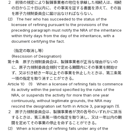
２
前項の規定により製錬事業者の地位を承継した相続人は、相続
の日から三十日以内に、その事実を証する書面を添えて、その旨
を原子力規制委員会に届け出なければならない。
(2)
The heir who has succeeded to the status of the
licensee of refining pursuant to the provisions of the
preceding paragraph must notify the NRA of the inheritance
within thirty days from the day of the inheritance, with a
document certifying the fact.
（指定の取消し等）
(Rescission of Designation)
第十条
原子力規制委員会は、製錬事業者が正当な理由がないの
に、原子力規制委員会規則で定める期間内にその事業を開始せ
ず、又は引き続き一年以上その事業を休止したときは、第三条第
一項の指定を取り消すことができる。
Article 10
(1)
When a licensee of refining fails to commence
its activity within the period specified by the rules of the
NRA, or suspends the activity for more than one year
continuously, without legitimate grounds, the NRA may
rescind the designation set forth in Article 3, paragraph (1).
２
原子力規制委員会は、製錬事業者が次の各号のいずれかに該当
するときは、第三条第一項の指定を取り消し、又は一年以内の期
間を定めてその事業の停止を命ずることができる。
(2)
When a licensee of refining falls under any of the