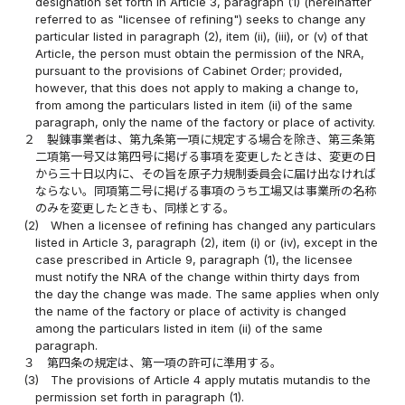
designation set forth in Article 3, paragraph (1) (hereinafter
referred to as "licensee of refining") seeks to change any
particular listed in paragraph (2), item (ii), (iii), or (v) of that
Article, the person must obtain the permission of the NRA,
pursuant to the provisions of Cabinet Order; provided,
however, that this does not apply to making a change to,
from among the particulars listed in item (ii) of the same
paragraph, only the name of the factory or place of activity.
２
製錬事業者は、第九条第一項に規定する場合を除き、第三条第
二項第一号又は第四号に掲げる事項を変更したときは、変更の日
から三十日以内に、その旨を原子力規制委員会に届け出なければ
ならない。同項第二号に掲げる事項のうち工場又は事業所の名称
のみを変更したときも、同様とする。
(2)
When a licensee of refining has changed any particulars
listed in Article 3, paragraph (2), item (i) or (iv), except in the
case prescribed in Article 9, paragraph (1), the licensee
must notify the NRA of the change within thirty days from
the day the change was made. The same applies when only
the name of the factory or place of activity is changed
among the particulars listed in item (ii) of the same
paragraph.
３
第四条の規定は、第一項の許可に準用する。
(3)
The provisions of Article 4 apply mutatis mutandis to the
permission set forth in paragraph (1).