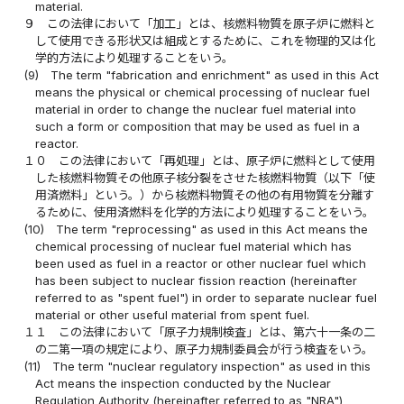
material.
９
この法律において「加工」とは、核燃料物質を原子炉に燃料と
して使用できる形状又は組成とするために、これを物理的又は化
学的方法により処理することをいう。
(9)
The term "fabrication and enrichment" as used in this Act
means the physical or chemical processing of nuclear fuel
material in order to change the nuclear fuel material into
such a form or composition that may be used as fuel in a
reactor.
１０
この法律において「再処理」とは、原子炉に燃料として使用
した核燃料物質その他原子核分裂をさせた核燃料物質（以下「使
用済燃料」という。）から核燃料物質その他の有用物質を分離す
るために、使用済燃料を化学的方法により処理することをいう。
(10)
The term "reprocessing" as used in this Act means the
chemical processing of nuclear fuel material which has
been used as fuel in a reactor or other nuclear fuel which
has been subject to nuclear fission reaction (hereinafter
referred to as "spent fuel") in order to separate nuclear fuel
material or other useful material from spent fuel.
１１
この法律において「原子力規制検査」とは、第六十一条の二
の二第一項の規定により、原子力規制委員会が行う検査をいう。
(11)
The term "nuclear regulatory inspection" as used in this
Act means the inspection conducted by the Nuclear
Regulation Authority (hereinafter referred to as "NRA")