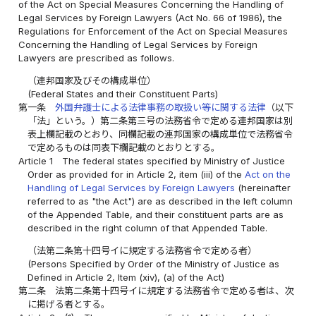
of the Act on Special Measures Concerning the Handling of
Legal Services by Foreign Lawyers (Act No. 66 of 1986), the
Regulations for Enforcement of the Act on Special Measures
Concerning the Handling of Legal Services by Foreign
Lawyers are prescribed as follows.
（連邦国家及びその構成単位）
(Federal States and their Constituent Parts)
第一条
外国弁護士による法律事務の取扱い等に関する法律
（以下
「法」という。）第二条第三号の法務省令で定める連邦国家は別
表上欄記載のとおり、同欄記載の連邦国家の構成単位で法務省令
で定めるものは同表下欄記載のとおりとする。
Article 1
The federal states specified by Ministry of Justice
Order as provided for in Article 2, item (iii) of the
Act on the
Handling of Legal Services by Foreign Lawyers
(hereinafter
referred to as "the Act") are as described in the left column
of the Appended Table, and their constituent parts are as
described in the right column of that Appended Table.
（法第二条第十四号イに規定する法務省令で定める者）
(Persons Specified by Order of the Ministry of Justice as
Defined in Article 2, Item (xiv), (a) of the Act)
第二条
法第二条第十四号イに規定する法務省令で定める者は、次
に掲げる者とする。