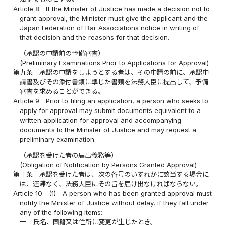
Article 8
If the Minister of Justice has made a decision not to
grant approval, the Minister must give the applicant and the
Japan Federation of Bar Associations notice in writing of
that decision and the reasons for that decision.
（承認の申請前の予備審査）
(Preliminary Examinations Prior to Applications for Approval)
第九条
承認の申請をしようとする者は、その申請の前に、承認申
請書及びその添付書類に準じた書類を法務大臣に提出して、予備
審査を求めることができる。
Article 9
Prior to filing an application, a person who seeks to
apply for approval may submit documents equivalent to a
written application for approval and accompanying
documents to the Minister of Justice and may request a
preliminary examination.
（承認を受けた者の届出義務等）
(Obligation of Notification by Persons Granted Approval)
第十条
承認を受けた者は、次の各号のいずれかに該当する場合に
は、遅滞なく、法務大臣にその旨を届け出なければならない。
Article 10
(1)
A person who has been granted approval must
notify the Minister of Justice without delay, if they fall under
any of the following items:
一
氏名、国籍又は住所に変更が生じたとき。