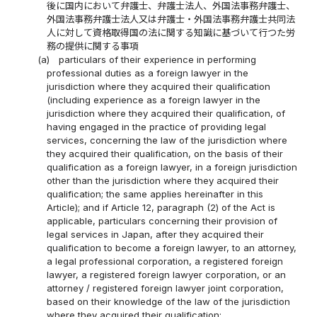
後に国内において弁護士、弁護士法人、外国法事務弁護士、
外国法事務弁護士法人又は弁護士・外国法事務弁護士共同法
人に対して資格取得国の法に関する知識に基づいて行つた労
務の提供に関する事項
(a)
particulars of their experience in performing
professional duties as a foreign lawyer in the
jurisdiction where they acquired their qualification
(including experience as a foreign lawyer in the
jurisdiction where they acquired their qualification, of
having engaged in the practice of providing legal
services, concerning the law of the jurisdiction where
they acquired their qualification, on the basis of their
qualification as a foreign lawyer, in a foreign jurisdiction
other than the jurisdiction where they acquired their
qualification; the same applies hereinafter in this
Article); and if Article 12, paragraph (2) of the Act is
applicable, particulars concerning their provision of
legal services in Japan, after they acquired their
qualification to become a foreign lawyer, to an attorney,
a legal professional corporation, a registered foreign
lawyer, a registered foreign lawyer corporation, or an
attorney / registered foreign lawyer joint corporation,
based on their knowledge of the law of the jurisdiction
where they acquired their qualification;