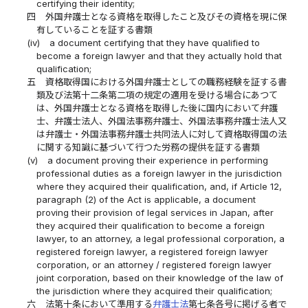
certifying their identity;
四
外国弁護士となる資格を取得したこと及びその資格を現に保
有していることを証する書類
(iv)
a document certifying that they have qualified to
become a foreign lawyer and that they actually hold that
qualification;
五
資格取得国における外国弁護士としての職務経験を証する書
類及び法第十二条第二項の規定の適用を受ける場合にあつて
は、外国弁護士となる資格を取得した後に国内において弁護
士、弁護士法人、外国法事務弁護士、外国法事務弁護士法人又
は弁護士・外国法事務弁護士共同法人に対して資格取得国の法
に関する知識に基づいて行つた労務の提供を証する書類
(v)
a document proving their experience in performing
professional duties as a foreign lawyer in the jurisdiction
where they acquired their qualification, and, if Article 12,
paragraph (2) of the Act is applicable, a document
proving their provision of legal services in Japan, after
they acquired their qualification to become a foreign
lawyer, to an attorney, a legal professional corporation, a
registered foreign lawyer, a registered foreign lawyer
corporation, or an attorney / registered foreign lawyer
joint corporation, based on their knowledge of the law of
the jurisdiction where they acquired their qualification;
六
法第十条において準用する
弁護士法
第七条各号に掲げる者で