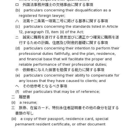
ロ
外国法事務弁護士の欠格事由に関する事項
(b)
particulars concerning their disqualification as a
registered foreign lawyer;
ハ
法第十二条第一項第二号に掲げる基準に関する事項
(c)
particulars concerning the standards listed in Article
12, paragraph (1), item (ii) of the Act;
ニ
誠実に職務を遂行する意思並びに適正かつ確実に職務を遂
行するための計画、住居及び財産的基礎に関する事項
(d)
particulars concerning their intention to perform their
professional duties faithfully, and the plan, residence,
and financial base that will facilitate the proper and
reliable performance of their professional duties;
ホ
依頼者に与えた損害を賠償する能力に関する事項
(e)
particulars concerning their ability to compensate for
any losses that they have caused to clients; and
ヘ
その他参考となるべき事項
(f)
other particulars that may be of reference;
二
履歴書
(ii)
a resume;
三
旅券、在留カード、特別永住者証明書その他の身分を証する
書類の写し
(iii)
a copy of their passport, residence card, special
permanent resident certificate, or other document