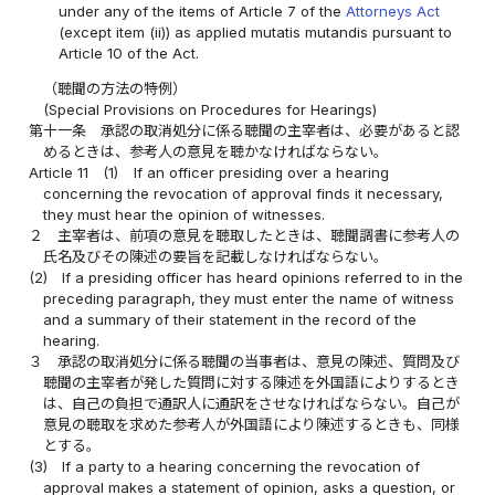
under any of the items of Article 7 of the
Attorneys Act
(except item (ii)) as applied mutatis mutandis pursuant to
Article 10 of the Act.
（聴聞の方法の特例）
(Special Provisions on Procedures for Hearings)
第十一条
承認の取消処分に係る聴聞の主宰者は、必要があると認
めるときは、参考人の意見を聴かなければならない。
Article 11
(1)
If an officer presiding over a hearing
concerning the revocation of approval finds it necessary,
they must hear the opinion of witnesses.
２
主宰者は、前項の意見を聴取したときは、聴聞調書に参考人の
氏名及びその陳述の要旨を記載しなければならない。
(2)
If a presiding officer has heard opinions referred to in the
preceding paragraph, they must enter the name of witness
and a summary of their statement in the record of the
hearing.
３
承認の取消処分に係る聴聞の当事者は、意見の陳述、質問及び
聴聞の主宰者が発した質問に対する陳述を外国語によりするとき
は、自己の負担で通訳人に通訳をさせなければならない。自己が
意見の聴取を求めた参考人が外国語により陳述するときも、同様
とする。
(3)
If a party to a hearing concerning the revocation of
approval makes a statement of opinion, asks a question, or