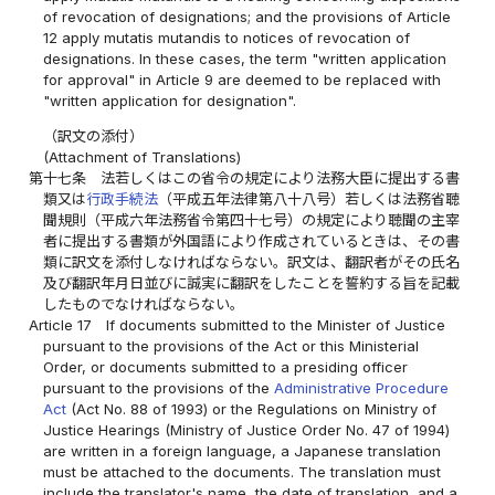
of revocation of designations; and the provisions of Article
12 apply mutatis mutandis to notices of revocation of
designations. In these cases, the term "written application
for approval" in Article 9 are deemed to be replaced with
"written application for designation".
（訳文の添付）
(Attachment of Translations)
第十七条
法若しくはこの省令の規定により法務大臣に提出する書
類又は
行政手続法
（平成五年法律第八十八号）若しくは法務省聴
聞規則（平成六年法務省令第四十七号）の規定により聴聞の主宰
者に提出する書類が外国語により作成されているときは、その書
類に訳文を添付しなければならない。訳文は、翻訳者がその氏名
及び翻訳年月日並びに誠実に翻訳をしたことを誓約する旨を記載
したものでなければならない。
Article 17
If documents submitted to the Minister of Justice
pursuant to the provisions of the Act or this Ministerial
Order, or documents submitted to a presiding officer
pursuant to the provisions of the
Administrative Procedure
Act
(Act No. 88 of 1993) or the Regulations on Ministry of
Justice Hearings (Ministry of Justice Order No. 47 of 1994)
are written in a foreign language, a Japanese translation
must be attached to the documents. The translation must
include the translator's name, the date of translation, and a