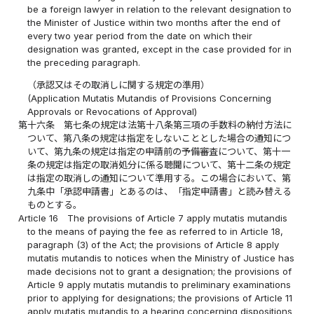
be a foreign lawyer in relation to the relevant designation to
the Minister of Justice within two months after the end of
every two year period from the date on which their
designation was granted, except in the case provided for in
the preceding paragraph.
（承認又はその取消しに関する規定の準用）
(Application Mutatis Mutandis of Provisions Concerning
Approvals or Revocations of Approval)
第十六条
第七条の規定は法第十八条第三項の手数料の納付方法に
ついて、第八条の規定は指定をしないこととした場合の通知につ
いて、第九条の規定は指定の申請前の予備審査について、第十一
条の規定は指定の取消処分に係る聴聞について、第十二条の規定
は指定の取消しの通知について準用する。この場合において、第
九条中「承認申請書」とあるのは、「指定申請書」と読み替える
ものとする。
Article 16
The provisions of Article 7 apply mutatis mutandis
to the means of paying the fee as referred to in Article 18,
paragraph (3) of the Act; the provisions of Article 8 apply
mutatis mutandis to notices when the Ministry of Justice has
made decisions not to grant a designation; the provisions of
Article 9 apply mutatis mutandis to preliminary examinations
prior to applying for designations; the provisions of Article 11
apply mutatis mutandis to a hearing concerning dispositions