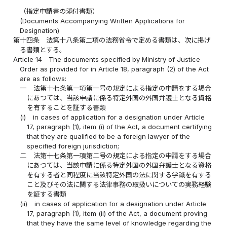
（指定申請書の添付書類）
(Documents Accompanying Written Applications for
Designation)
第十四条
法第十八条第二項の法務省令で定める書類は、次に掲げ
る書類とする。
Article 14
The documents specified by Ministry of Justice
Order as provided for in Article 18, paragraph (2) of the Act
are as follows:
一
法第十七条第一項第一号の規定による指定の申請をする場合
にあつては、当該申請に係る特定外国の外国弁護士となる資格
を有することを証する書類
(i)
in cases of application for a designation under Article
17, paragraph (1), item (i) of the Act, a document certifying
that they are qualified to be a foreign lawyer of the
specified foreign jurisdiction;
二
法第十七条第一項第二号の規定による指定の申請をする場合
にあつては、当該申請に係る特定外国の外国弁護士となる資格
を有する者と同程度に当該特定外国の法に関する学識を有する
こと及びその法に関する法律事務の取扱いについての実務経験
を証する書類
(ii)
in cases of application for a designation under Article
17, paragraph (1), item (ii) of the Act, a document proving
that they have the same level of knowledge regarding the