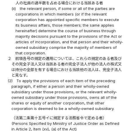
人の社員の過半数を占める場合における当該ある者
(ii)
the relevant person, if some or all of the parties are
corporations in which members (or if the relevant
corporation has appointed specific members to execute
its business affairs, those members; the same applies
hereinafter) determine the course of business through
majority decisions pursuant to the provisions of the Act or
articles of incorporation, and that person and their wholly-
owned subsidiary comprise the majority of members of
that corporation.
２
前項各号の規定の適用については、これらの規定のある者及び
その完全子法人又は当該ある者の完全子法人が他の法人の株式又
は持分の全部を有する場合における当該他の法人は、完全子法人
と見なす。
(2)
To apply the provisions of each item of the preceding
paragraph, if either a person and their wholly-owned
subsidiary under those provisions, or the relevant wholly-
owned subsidiary under those provisions, owns all of the
shares or equity of another corporation, that other
corporation is deemed to be a wholly-owned subsidiary.
（法第二条第十五号イに規定する法務省令で定める者）
(Persons Specified by Ministry of Justice Order as Defined
in Article 2, Item (xv), (a) of the Act)