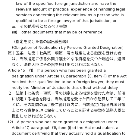
law of the specified foreign jurisdiction and have the
relevant amount of practical experience of handling legal
services concerning the relevant law as a person who is
qualified to be a foreign lawyer of that jurisdiction; or
三
その他参考となるべき書類
(iii)
other documents that may be of reference.
（指定を受けた者の届出義務等）
(Obligation of Notification by Persons Granted Designation)
第十五条
法第十七条第一項第一号の規定による指定を受けた者
は、当該指定に係る外国弁護士となる資格を失つた場合は、遅滞
なく、法務大臣にその旨を届け出なければならない。
Article 15
(1)
If a person who has been granted a
designation under Article 17, paragraph (1), item (i) of the Act
has lost their qualification to be a foreign lawyer, they must
notify the Minister of Justice to that effect without delay.
２
法第十七条第一項第一号の規定による指定を受けた者は、前項
に規定する場合を除き、当該指定を受けた日から起算して二年ご
とに、その期間の満了後二箇月以内に、当該指定に係る外国弁護
士となる資格を現に保有していることを証する書類を法務大臣に
提出しなければならない。
(2)
A person who has been granted a designation under
Article 17, paragraph (1), item (i) of the Act must submit a
document certifying that they actually hold a qualification to