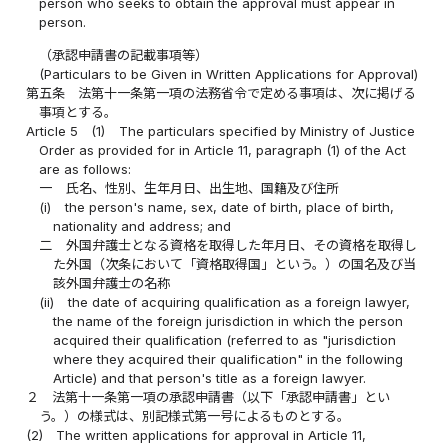
person who seeks to obtain the approval must appear in
person.
（承認申請書の記載事項等）
(Particulars to be Given in Written Applications for Approval)
第五条
法第十一条第一項の法務省令で定める事項は、次に掲げる
事項とする。
Article 5
(1)
The particulars specified by Ministry of Justice
Order as provided for in Article 11, paragraph (1) of the Act
are as follows:
一
氏名、性別、生年月日、出生地、国籍及び住所
(i)
the person's name, sex, date of birth, place of birth,
nationality and address; and
二
外国弁護士となる資格を取得した年月日、その資格を取得し
た外国（次条において「資格取得国」という。）の国名及び当
該外国弁護士の名称
(ii)
the date of acquiring qualification as a foreign lawyer,
the name of the foreign jurisdiction in which the person
acquired their qualification (referred to as "jurisdiction
where they acquired their qualification" in the following
Article) and that person's title as a foreign lawyer.
２
法第十一条第一項の承認申請書（以下「承認申請書」とい
う。）の様式は、別記様式第一号によるものとする。
(2)
The written applications for approval in Article 11,