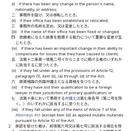
(i)
if there has been any change in the person's name,
nationality, or address;
二
事務所を設け、又は移転したとき。
(ii)
if their office has been established or relocated;
三
事務所の名称を定め、又は変更したとき。
(iii)
if the name of their office has been fixed or changed;
四
依頼者に与えた損害を賠償する能力について重要な変更が生
じたとき。
(iv)
if there has been an important change in their ability to
compensate for losses that they have caused to clients;
五
法第十二条第一項第二号イからニまでに掲げる者のいずれか
に該当するに至つたとき。
(v)
if they fall under any of the provisions of Article 12,
paragraph (1), item (ii), (a) through (d) of the Act;
六
原資格国の外国弁護士となる資格を失つたとき。
(vi)
if they have lost their qualification to be a foreign
lawyer in their jurisdiction of primary qualification; or
七
法第十条において準用する
弁護士法
第七条各号（第二号を除
く。）のいずれかに該当するに至つたとき。
(vii)
if they fall under any of the items of Article 7 of the
Attorneys Act
(except item (ii)) as applied mutatis mutandis
pursuant to Article 10 of the Act.
２
承認を受けた者は、前項第六号又は第七号に該当する場合を除