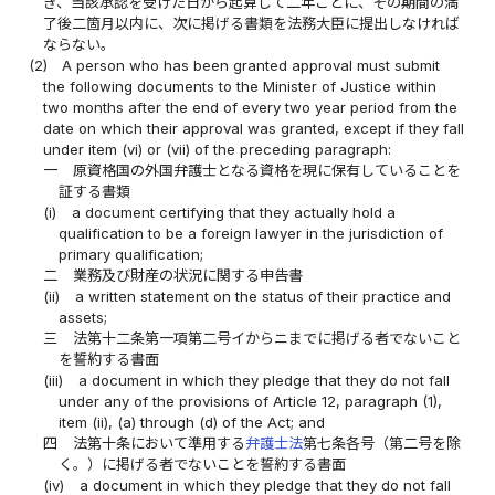
き、当該承認を受けた日から起算して二年ごとに、その期間の満
了後二箇月以内に、次に掲げる書類を法務大臣に提出しなければ
ならない。
(2)
A person who has been granted approval must submit
the following documents to the Minister of Justice within
two months after the end of every two year period from the
date on which their approval was granted, except if they fall
under item (vi) or (vii) of the preceding paragraph:
一
原資格国の外国弁護士となる資格を現に保有していることを
証する書類
(i)
a document certifying that they actually hold a
qualification to be a foreign lawyer in the jurisdiction of
primary qualification;
二
業務及び財産の状況に関する申告書
(ii)
a written statement on the status of their practice and
assets;
三
法第十二条第一項第二号イからニまでに掲げる者でないこと
を誓約する書面
(iii)
a document in which they pledge that they do not fall
under any of the provisions of Article 12, paragraph (1),
item (ii), (a) through (d) of the Act; and
四
法第十条において準用する
弁護士法
第七条各号（第二号を除
く。）に掲げる者でないことを誓約する書面
(iv)
a document in which they pledge that they do not fall