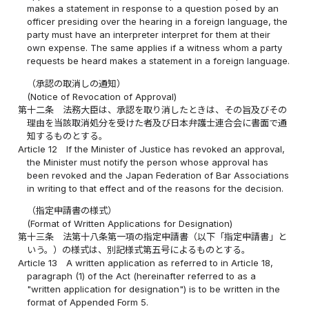
makes a statement in response to a question posed by an
officer presiding over the hearing in a foreign language, the
party must have an interpreter interpret for them at their
own expense. The same applies if a witness whom a party
requests be heard makes a statement in a foreign language.
（承認の取消しの通知）
(Notice of Revocation of Approval)
第十二条
法務大臣は、承認を取り消したときは、その旨及びその
理由を当該取消処分を受けた者及び日本弁護士連合会に書面で通
知するものとする。
Article 12
If the Minister of Justice has revoked an approval,
the Minister must notify the person whose approval has
been revoked and the Japan Federation of Bar Associations
in writing to that effect and of the reasons for the decision.
（指定申請書の様式）
(Format of Written Applications for Designation)
第十三条
法第十八条第一項の指定申請書（以下「指定申請書」と
いう。）の様式は、別記様式第五号によるものとする。
Article 13
A written application as referred to in Article 18,
paragraph (1) of the Act (hereinafter referred to as a
"written application for designation") is to be written in the
format of Appended Form 5.