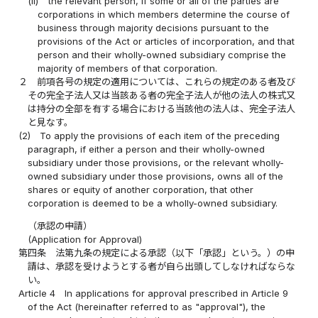
(ii)
the relevant person, if some or all of the parties are
corporations in which members determine the course of
business through majority decisions pursuant to the
provisions of the Act or articles of incorporation, and that
person and their wholly-owned subsidiary comprise the
majority of members of that corporation.
２
前項各号の規定の適用については、これらの規定のある者及び
その完全子法人又は当該ある者の完全子法人が他の法人の株式又
は持分の全部を有する場合における当該他の法人は、完全子法人
と見なす。
(2)
To apply the provisions of each item of the preceding
paragraph, if either a person and their wholly-owned
subsidiary under those provisions, or the relevant wholly-
owned subsidiary under those provisions, owns all of the
shares or equity of another corporation, that other
corporation is deemed to be a wholly-owned subsidiary.
（承認の申請）
(Application for Approval)
第四条
法第九条の規定による承認（以下「承認」という。）の申
請は、承認を受けようとする者が自ら出頭してしなければならな
い。
Article 4
In applications for approval prescribed in Article 9
of the Act (hereinafter referred to as "approval"), the