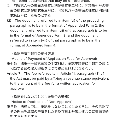
(xi)
other documents that may be of reference.
２
前項第六号の書面の様式は別記様式第二号に、同項第七号の書
面の様式は別記様式第三号に、同項第八号の書面の様式は別記様
式第四号によるものとする。
(2)
The document referred to in item (vi) of the preceding
paragraph is to be in the format of Appended Form 2, the
document referred to in item (vii) of that paragraph is to be
in the format of Appended Form 3, and the document
referred to in item (viii) of that paragraph is to be in the
format of Appended Form 4.
（承認申請手数料の納付方法）
(Means of Payment of Application Fees for Approval)
第七条
法第十一条第三項の手数料は、承認申請書に手数料の額に
相当する額の収入印紙をはつて納めなければならない。
Article 7
The fee referred to in Article 11, paragraph (3) of
the Act must be paid by affixing a revenue stamp equivalent
to the amount of the fee for a written application for
approval.
（承認をしないこととした場合の通知）
(Notice of Decisions of Non-Approval)
第八条
法務大臣は、承認をしないこととしたときは、その旨及び
その理由を承認の申請をした者及び日本弁護士連合会に書面で通
知するものとする。