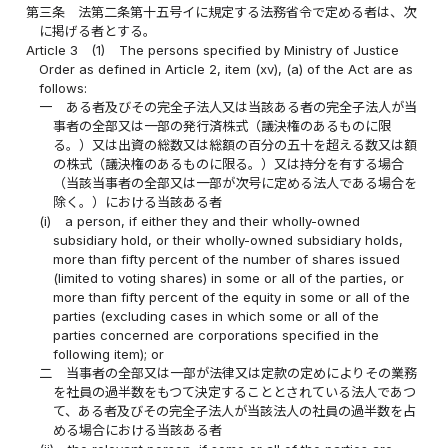
第三条
法第二条第十五号イに規定する法務省令で定める者は、次
に掲げる者とする。
Article 3
(1)
The persons specified by Ministry of Justice
Order as defined in Article 2, item (xv), (a) of the Act are as
follows:
一
ある者及びその完全子法人又は当該ある者の完全子法人が当
事者の全部又は一部の発行済株式（議決権のあるものに限
る。）又は出資の総数又は総額の百分の五十を超える数又は額
の株式（議決権のあるものに限る。）又は持分を有する場合
（当該当事者の全部又は一部が次号に定める法人である場合を
除く。）における当該ある者
(i)
a person, if either they and their wholly-owned
subsidiary hold, or their wholly-owned subsidiary holds,
more than fifty percent of the number of shares issued
(limited to voting shares) in some or all of the parties, or
more than fifty percent of the equity in some or all of the
parties (excluding cases in which some or all of the
parties concerned are corporations specified in the
following item); or
二
当事者の全部又は一部が法律又は定款の定めによりその業務
を社員の過半数をもつて決定することとされている法人であつ
て、ある者及びその完全子法人が当該法人の社員の過半数を占
める場合における当該ある者