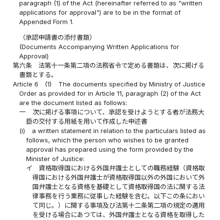
paragraph (1) of the Act (hereinafter referred to as "written
applications for approval") are to be in the format of
Appended Form 1.
（承認申請書の添付書類）
(Documents Accompanying Written Applications for
Approval)
第六条
法第十一条第二項の法務省令で定める書類は、次に掲げる
書類とする。
Article 6
(1)
The documents specified by Ministry of Justice
Order as provided for in Article 11, paragraph (2) of the Act
are the document listed as follows:
一
次に掲げる事項について、承認を受けようとする者が法務大
臣の交付する用紙を用いて作成した申述書
(i)
a written statement in relation to the particulars listed as
follows, which the person who wishes to be granted
approval has prepared using the form provided by the
Minister of Justice:
イ
資格取得国における外国弁護士としての職務経験（資格取
得国における外国弁護士が資格取得国以外の外国において外
国弁護士となる資格を基礎として資格取得国の法に関する法
律事務を行う業務に従事した経験を含む。以下この条におい
て同じ。）に関する事項及び法第十二条第二項の規定の適用
を受ける場合にあつては、外国弁護士となる資格を取得した