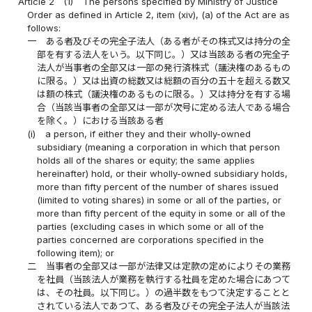
Article 2
(1)
The persons specified by Ministry of Justice
Order as defined in Article 2, item (xiv), (a) of the Act are as
follows:
一
ある者及びその完全子法人（ある者がその株式又は持分の全
部を有する法人をいう。以下同じ。）又は当該ある者の完全子
法人が当事者の全部又は一部の発行済株式（議決権のあるもの
に限る。）又は出資の総数又は総額の百分の五十を超える数又
は額の株式（議決権のあるものに限る。）又は持分を有する場
合（当該当事者の全部又は一部が次号に定める法人である場合
を除く。）における当該ある者
(i)
a person, if either they and their wholly-owned
subsidiary (meaning a corporation in which that person
holds all of the shares or equity; the same applies
hereinafter) hold, or their wholly-owned subsidiary holds,
more than fifty percent of the number of shares issued
(limited to voting shares) in some or all of the parties, or
more than fifty percent of the equity in some or all of the
parties (excluding cases in which some or all of the
parties concerned are corporations specified in the
following item); or
二
当事者の全部又は一部が法律又は定款の定めによりその業務
を社員（当該法人が業務を執行する社員を定めた場合にあつて
は、その社員。以下同じ。）の過半数をもつて決定することと
されている法人であつて、ある者及びその完全子法人が当該法