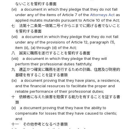
ないことを誓約する書面
(vi)
a document in which they pledge that they do not fall
under any of the items of Article 7 of the
Attorneys Act
as
applied mutatis mutandis pursuant to Article 10 of the Act;
七
法第十二条第一項第二号イからニまでに掲げる者でないこと
を誓約する書面
(vii)
a document in which they pledge that they do not fall
under any of the provisions of Article 12, paragraph (1),
item (ii), (a) through (d) of the Act;
八
誠実に職務を遂行することを誓約する書面
(viii)
a document in which they pledge that they will
perform their professional duties faithfully;
九
適正かつ確実に職務を遂行するための計画、住居及び財産的
基礎を有することを証する書類
(ix)
a document proving that they have plans, a residence,
and the financial resources to facilitate the proper and
reliable performance of their professional duties;
十
依頼者に与えた損害を賠償する能力を有することを証する書
類
(x)
a document proving that they have the ability to
compensate for losses that they have caused to clients;
and
十一
その他参考となるべき書類