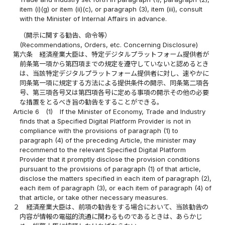
item (i)(g) or item (ii)(c), or paragraph (3), item (iii), consult
with the Minister of Internal Affairs in advance.
（開示に関する勧告、命令等）
(Recommendations, Orders, etc. Concerning Disclosure)
第六条
経済産業大臣は、特定デジタルプラットフォーム提供者が
前条第一項から第四項までの規定を遵守していないと認めるとき
は、当該特定デジタルプラットフォーム提供者に対し、速やかに
同条第一項に規定する方法による提供条件の開示、同条第二項各
号、第三項各号又は第四項各号に定める事項の開示その他の必要
な措置をとるべき旨の勧告をすることができる。
Article 6
(1)
If the Minister of Economy, Trade and Industry
finds that a Specified Digital Platform Provider is not in
compliance with the provisions of paragraph (1) to
paragraph (4) of the preceding Article, the minister may
recommend to the relevant Specified Digital Platform
Provider that it promptly disclose the provision conditions
pursuant to the provisions of paragraph (1) of that article,
disclose the matters specified in each item of paragraph (2),
each item of paragraph (3), or each item of paragraph (4) of
that article, or take other necessary measures.
２
経済産業大臣は、前項の勧告をする場合において、当該勧告の
内容が情報の電磁的流通に関わるものであるときは、あらかじ