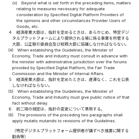
(v)
Beyond what is set forth in the preceding items, matters
relating to measures necessary for adequate
consideration by Specified Digital Platform Providers of
the opinions and other circumstances Provider Users of
Goods, etc.
４
経済産業大臣は、指針を定めるときは、あらかじめ、特定デジ
タルプラットフォームにより提供される場に係る事業を所管する
大臣、公正取引委員会及び総務大臣に協議しなければならない。
(4)
When establishing the Guidelines, the Minister of
Economy, Trade and Industry must consult in advance with
the minister with administrative jurisdiction over the forums
provided by Specified Digital Platform, the Fair Trade
Commission and the Minister of Internal Affairs.
５
経済産業大臣は、指針を定めたときは、遅滞なく、これを公表
しなければならない。
(5)
When establishing the Guidelines, the Minister of
Economy, Trade and Industry must give public notice of that
fact without delay.
６
前二項の規定は、指針の変更について準用する。
(6)
The provisions of the preceding two paragraphs shall
apply mutatis mutandis to revisions of the Guidelines.
（特定デジタルプラットフォーム提供者が講ずべき措置に関する
勧告等）