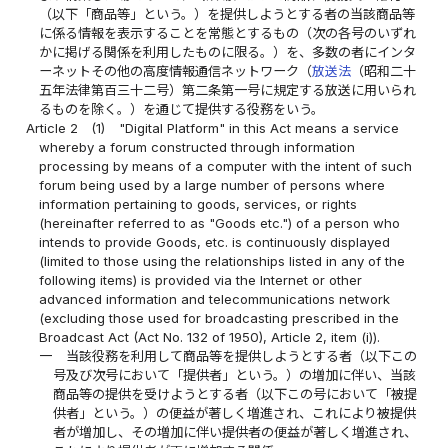
（以下「商品等」という。）を提供しようとする者の当該商品等
に係る情報を表示することを常態とするもの（次の各号のいずれ
かに掲げる関係を利用したものに限る。）を、多数の者にインタ
ーネットその他の高度情報通信ネットワーク（
放送法
（昭和二十
五年法律第百三十二号）第二条第一号に規定する放送に用いられ
るものを除く。）を通じて提供する役務をいう。
Article 2
(1)
"Digital Platform" in this Act means a service
whereby a forum constructed through information
processing by means of a computer with the intent of such
forum being used by a large number of persons where
information pertaining to goods, services, or rights
(hereinafter referred to as "Goods etc.") of a person who
intends to provide Goods, etc. is continuously displayed
(limited to those using the relationships listed in any of the
following items) is provided via the Internet or other
advanced information and telecommunications network
(excluding those used for broadcasting prescribed in the
Broadcast Act (Act No. 132 of 1950), Article 2, item (i)).
一
当該役務を利用して商品等を提供しようとする者（以下この
号及び次号において「提供者」という。）の増加に伴い、当該
商品等の提供を受けようとする者（以下この号において「被提
供者」という。）の便益が著しく増進され、これにより被提供
者が増加し、その増加に伴い提供者の便益が著しく増進され、