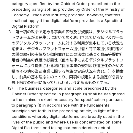
category specified by the Cabinet Order prescribed in the
preceding paragraph as provided by Order of the Ministry of
Economy, Trade and Industry; provided, however, that this
shall not apply if the digital platform provided is a Specified
Digital Platform.
３
第一項の政令で定める事業の区分及び規模は、デジタルプラッ
トフォームが国民生活において広く利用されている状況及び一部
のデジタルプラットフォームに対する利用が集中している状況も
踏まえ、デジタルプラットフォーム提供者と商品等提供利用者と
の間の取引の実情及び動向並びにこの法律に基づく商品等提供利
用者の利益の保護の必要性（他の法律によるデジタルプラットフ
ォームにより提供される場に係る事業の規制及び適正化のための
措置その他の当該事業に関する施策の実施状況を含む。）を勘案
し、前条の基本理念にのっとり、同項の規定による指定が必要な
最小限度の範囲に限って行われるよう定めるものとする。
(3)
The business categories and scale prescribed by the
Cabinet Order specified in paragraph (1) shall be designated
to the minimum extent necessary for specification pursuant
to paragraph (1) in accordance with the fundamental
principles set forth in the preceding article, in light of the
conditions whereby digital platforms are broadly used in the
lives of the public and where use is concentrated on some
Digital Platforms and taking into consideration actual