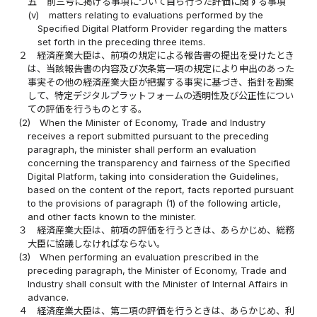
五
前三号に掲げる事項について自ら行った評価に関する事項
(v)
matters relating to evaluations performed by the
Specified Digital Platform Provider regarding the matters
set forth in the preceding three items.
２
経済産業大臣は、前項の規定による報告書の提出を受けたとき
は、当該報告書の内容及び次条第一項の規定により申出のあった
事実その他の経済産業大臣が把握する事実に基づき、指針を勘案
して、特定デジタルプラットフォームの透明性及び公正性につい
ての評価を行うものとする。
(2)
When the Minister of Economy, Trade and Industry
receives a report submitted pursuant to the preceding
paragraph, the minister shall perform an evaluation
concerning the transparency and fairness of the Specified
Digital Platform, taking into consideration the Guidelines,
based on the content of the report, facts reported pursuant
to the provisions of paragraph (1) of the following article,
and other facts known to the minister.
３
経済産業大臣は、前項の評価を行うときは、あらかじめ、総務
大臣に協議しなければならない。
(3)
When performing an evaluation prescribed in the
preceding paragraph, the Minister of Economy, Trade and
Industry shall consult with the Minister of Internal Affairs in
advance.
４
経済産業大臣は、第二項の評価を行うときは、あらかじめ、利