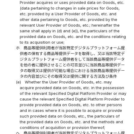
Provider acquires or uses provided data on Goods, etc.
(data pertaining to changes in sale prices for Goods,
etc. provided by a User Provider of Goods, etc. and
other data pertaining to Goods, etc. provided by the
relevant User Provider of Goods, etc.; hereinafter the
same shall apply in (d) and (e)), the particulars of the
provided data on Goods, etc. and the conditions relating
to its acquisition or use;
ホ
商品等提供利用者が当該特定デジタルプラットフォーム提
供者の保有する商品等提供データを取得し、又は当該特定デ
ジタルプラットフォーム提供者をして当該商品等提供データ
を他の者に提供させることの可否並びに当該商品等提供デー
タの取得又は提供が可能な場合における当該商品等提供デー
タの内容並びにその取得又は提供に関する方法及び条件
(e)
Whether the User Provider of Goods, etc. may
acquire provided data on Goods, etc. in the possession
of the relevant Specified Digital Platform Provider or may
cause the relevant Specified Digital Platform Provider to
provide provided data on Goods, etc. to other persons
and in cases where it is possible to acquire or provide
such provided data on Goods, etc., the particulars of
the provided data on Goods, etc. and the methods and
conditions of acquisition or provision thereof;
ヘ
商品等提供利用者が当該特定デジタルプラットフォーム提