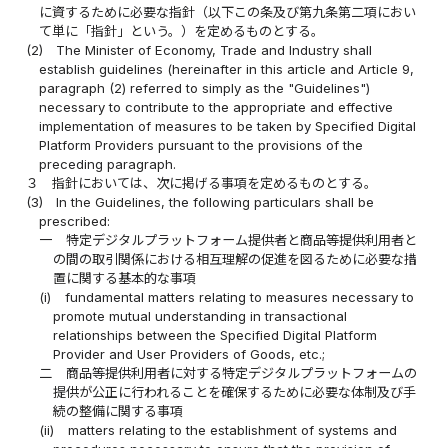
に資するために必要な指針（以下この条及び第九条第二項におい
て単に「指針」という。）を定めるものとする。
(2)
The Minister of Economy, Trade and Industry shall
establish guidelines (hereinafter in this article and Article 9,
paragraph (2) referred to simply as the "Guidelines")
necessary to contribute to the appropriate and effective
implementation of measures to be taken by Specified Digital
Platform Providers pursuant to the provisions of the
preceding paragraph.
３
指針においては、次に掲げる事項を定めるものとする。
(3)
In the Guidelines, the following particulars shall be
prescribed:
一
特定デジタルプラットフォーム提供者と商品等提供利用者と
の間の取引関係における相互理解の促進を図るために必要な措
置に関する基本的な事項
(i)
fundamental matters relating to measures necessary to
promote mutual understanding in transactional
relationships between the Specified Digital Platform
Provider and User Providers of Goods, etc.;
二
商品等提供利用者に対する特定デジタルプラットフォームの
提供が公正に行われることを確保するために必要な体制及び手
続の整備に関する事項
(ii)
matters relating to the establishment of systems and