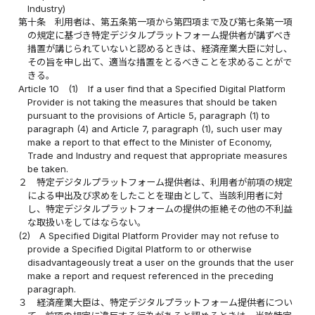
Industry)
第十条
利用者は、第五条第一項から第四項まで及び第七条第一項
の規定に基づき特定デジタルプラットフォーム提供者が講ずべき
措置が講じられていないと認めるときは、経済産業大臣に対し、
その旨を申し出て、適当な措置をとるべきことを求めることがで
きる。
Article 10
(1)
If a user find that a Specified Digital Platform
Provider is not taking the measures that should be taken
pursuant to the provisions of Article 5, paragraph (1) to
paragraph (4) and Article 7, paragraph (1), such user may
make a report to that effect to the Minister of Economy,
Trade and Industry and request that appropriate measures
be taken.
２
特定デジタルプラットフォーム提供者は、利用者が前項の規定
による申出及び求めをしたことを理由として、当該利用者に対
し、特定デジタルプラットフォームの提供の拒絶その他の不利益
な取扱いをしてはならない。
(2)
A Specified Digital Platform Provider may not refuse to
provide a Specified Digital Platform to or otherwise
disadvantageously treat a user on the grounds that the user
make a report and request referenced in the preceding
paragraph.
３
経済産業大臣は、特定デジタルプラットフォーム提供者につい