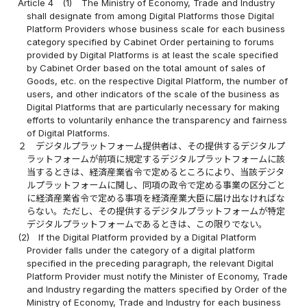
Article 4
(1)
The Ministry of Economy, Trade and Industry
shall designate from among Digital Platforms those Digital
Platform Providers whose business scale for each business
category specified by Cabinet Order pertaining to forums
provided by Digital Platforms is at least the scale specified
by Cabinet Order based on the total amount of sales of
Goods, etc. on the respective Digital Platform, the number of
users, and other indicators of the scale of the business as
Digital Platforms that are particularly necessary for making
efforts to voluntarily enhance the transparency and fairness
of Digital Platforms.
２
デジタルプラットフォーム提供者は、その提供するデジタルプ
ラットフォームが前項に規定するデジタルプラットフォームに該
当するときは、経済産業省令で定めるところにより、当該デジタ
ルプラットフォームに関し、同項の政令で定める事業の区分ごと
に経済産業省令で定める事項を経済産業大臣に届け出なければな
らない。ただし、その提供するデジタルプラットフォームが特定
デジタルプラットフォームであるときは、この限りでない。
(2)
If the Digital Platform provided by a Digital Platform
Provider falls under the category of a digital platform
specified in the preceding paragraph, the relevant Digital
Platform Provider must notify the Minister of Economy, Trade
and Industry regarding the matters specified by Order of the
Ministry of Economy, Trade and Industry for each business