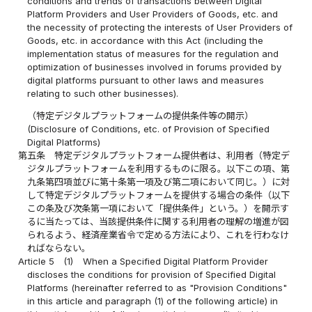
conditions and trends of transactions between Digital
Platform Providers and User Providers of Goods, etc. and
the necessity of protecting the interests of User Providers of
Goods, etc. in accordance with this Act (including the
implementation status of measures for the regulation and
optimization of businesses involved in forums provided by
digital platforms pursuant to other laws and measures
relating to such other businesses).
（特定デジタルプラットフォームの提供条件等の開示）
(Disclosure of Conditions, etc. of Provision of Specified
Digital Platforms)
第五条
特定デジタルプラットフォーム提供者は、利用者（特定デ
ジタルプラットフォームを利用するものに限る。以下この項、第
九条第四項並びに第十条第一項及び第二項において同じ。）に対
して特定デジタルプラットフォームを提供する場合の条件（以下
この条及び次条第一項において「提供条件」という。）を開示す
るに当たっては、当該提供条件に関する利用者の理解の増進が図
られるよう、経済産業省令で定める方法により、これを行わなけ
ればならない。
Article 5
(1)
When a Specified Digital Platform Provider
discloses the conditions for provision of Specified Digital
Platforms (hereinafter referred to as "Provision Conditions"
in this article and paragraph (1) of the following article) in