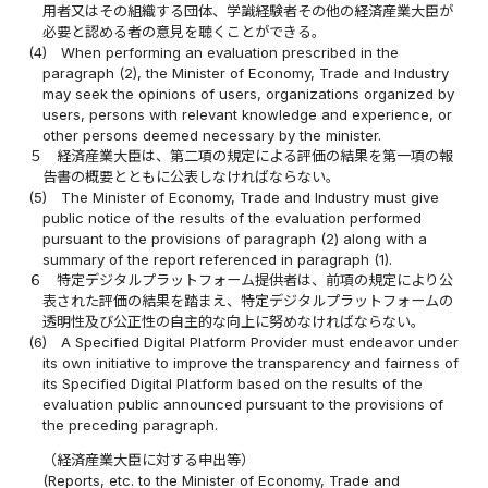
用者又はその組織する団体、学識経験者その他の経済産業大臣が
必要と認める者の意見を聴くことができる。
(4)
When performing an evaluation prescribed in the
paragraph (2), the Minister of Economy, Trade and Industry
may seek the opinions of users, organizations organized by
users, persons with relevant knowledge and experience, or
other persons deemed necessary by the minister.
５
経済産業大臣は、第二項の規定による評価の結果を第一項の報
告書の概要とともに公表しなければならない。
(5)
The Minister of Economy, Trade and Industry must give
public notice of the results of the evaluation performed
pursuant to the provisions of paragraph (2) along with a
summary of the report referenced in paragraph (1).
６
特定デジタルプラットフォーム提供者は、前項の規定により公
表された評価の結果を踏まえ、特定デジタルプラットフォームの
透明性及び公正性の自主的な向上に努めなければならない。
(6)
A Specified Digital Platform Provider must endeavor under
its own initiative to improve the transparency and fairness of
its Specified Digital Platform based on the results of the
evaluation public announced pursuant to the provisions of
the preceding paragraph.
（経済産業大臣に対する申出等）
(Reports, etc. to the Minister of Economy, Trade and