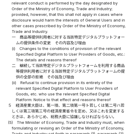
relevant conduct is performed by the day designated by
Order of the Ministry of Economy, Trade and Industry;
provided, however, that this shall not apply in cases where
disclosure would harm the interests of General Users and in
other cases prescribed by Order of the Ministry of Economy,
Trade and Industry.
一
商品等提供利用者に対する当該特定デジタルプラットフォー
ムの提供条件の変更 その内容及び理由
(i)
Changes to the conditions of provision of the relevant
Specified Digital Platform to User Providers of Goods, etc.:
The details and reasons thereof
二
継続して当該特定デジタルプラットフォームを利用する商品
等提供利用者に対する当該特定デジタルプラットフォームの提
供の全部の拒絶 その旨及び理由
(ii)
Refusal to continue provision in its entirety of the
relevant Specified Digital Platform to User Providers of
Goods, etc. who use the relevant Specified Digital
Platform: Notice to that effect and reasons thereof
５
経済産業大臣は、第一項、第二項第一号ト若しくは第二号ハ若
しくは第三項第三号の経済産業省令を定め、又はこれを変更する
ときは、あらかじめ、総務大臣に協議しなければならない。
(5)
The Minister of Economy, Trade and Industry must, when
formulating or revising an Order of the Ministry of Economy,
Trade and Industry set forth in paragraph (1), paragraph (2),