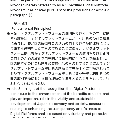
Provider (herein referred to as a "Specified Digital Platform
Provider") designated pursuant to the provisions of Article 4,
paragraph (1).
（基本理念）
(Fundamental Principles)
第三条
デジタルプラットフォームの透明性及び公正性の向上に関
する施策は、デジタルプラットフォームが、利用者の便益の増進
に寄与し、我が国の経済社会の活力の向上及び持続的発展にとっ
て重要な役割を果たすものであることに鑑み、デジタルプラット
フォーム提供者がデジタルプラットフォームの透明性及び公正性
の向上のための取組を自主的かつ積極的に行うことを基本とし、
国の関与その他の規制を必要最小限のものとすることによりデジ
タルプラットフォーム提供者の創意と工夫が十分に発揮されるこ
と及びデジタルプラットフォーム提供者と商品等提供利用者との
間の取引関係における相互理解の促進を図ることを旨として、行
われなければならない。
Article 3
In light of the recognition that Digital Platforms
contribute to the enhancement of the benefits of users and
play an important role in the vitality and sustainable
development of Japan's economy and society, measures
relating to enhancing the transparency and fairness of
Digital Platforms shall be based on voluntary and proactive