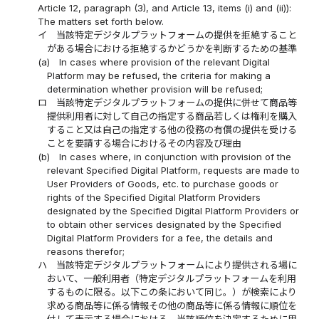
Article 12, paragraph (3), and Article 13, items (i) and (ii)):
The matters set forth below.
イ
当該特定デジタルプラットフォームの提供を拒絶すること
がある場合における拒絶するかどうかを判断するための基準
(a)
In cases where provision of the relevant Digital
Platform may be refused, the criteria for making a
determination whether provision will be refused;
ロ
当該特定デジタルプラットフォームの提供に併せて商品等
提供利用者に対して自己の指定する商品若しくは権利を購入
すること又は自己の指定する他の役務の有償の提供を受ける
ことを要請する場合におけるその内容及び理由
(b)
In cases where, in conjunction with provision of the
relevant Specified Digital Platform, requests are made to
User Providers of Goods, etc. to purchase goods or
rights of the Specified Digital Platform Providers
designated by the Specified Digital Platform Providers or
to obtain other services designated by the Specified
Digital Platform Providers for a fee, the details and
reasons therefor;
ハ
当該特定デジタルプラットフォームにより提供される場に
おいて、一般利用者（特定デジタルプラットフォームを利用
するものに限る。以下この条において同じ。）が検索により
求める商品等に係る情報その他の商品等に係る情報に順位を