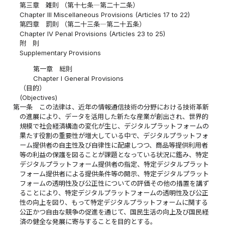
第三章 雑則 （第十七条―第二十二条）
Chapter III Miscellaneous Provisions (Articles 17 to 22)
第四章 罰則 （第二十三条―第二十五条）
Chapter IV Penal Provisions (Articles 23 to 25)
附 則
Supplementary Provisions
第一章 総則
Chapter I General Provisions
（目的）
(Objectives)
第一条
この法律は、近年の情報通信技術の分野における技術革新
の進展により、データを活用した新たな産業が創出され、世界的
規模で社会経済構造の変化が生じ、デジタルプラットフォームの
果たす役割の重要性が増大している中で、デジタルプラットフォ
ーム提供者の自主性及び自律性に配慮しつつ、商品等提供利用者
等の利益の保護を図ることが課題となっている状況に鑑み、特定
デジタルプラットフォーム提供者の指定、特定デジタルプラット
フォーム提供者による提供条件等の開示、特定デジタルプラット
フォームの透明性及び公正性についての評価その他の措置を講ず
ることにより、特定デジタルプラットフォームの透明性及び公正
性の向上を図り、もって特定デジタルプラットフォームに関する
公正かつ自由な競争の促進を通じて、国民生活の向上及び国民経
済の健全な発展に寄与することを目的とする。