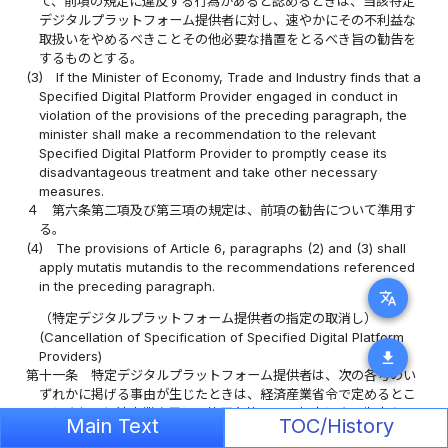
て、前項の規定に違反する行為があると認めるときは、当該特定
デジタルプラットフォーム提供者に対し、速やかにその不利益な
取扱いをやめるべきことその他必要な措置をとるべき旨の勧告を
するものとする。
(3)
If the Minister of Economy, Trade and Industry finds that a
Specified Digital Platform Provider engaged in conduct in
violation of the provisions of the preceding paragraph, the
minister shall make a recommendation to the relevant
Specified Digital Platform Provider to promptly cease its
disadvantageous treatment and take other necessary
measures.
４
第六条第二項及び第三項の規定は、前項の勧告について準用す
る。
(4)
The provisions of Article 6, paragraphs (2) and (3) shall
apply mutatis mutandis to the recommendations referenced
in the preceding paragraph.
translate
（特定デジタルプラットフォーム提供者の指定の取消し）
(Cancellation of Specification of Specified Digital Platform
Providers)
download
第十一条
特定デジタルプラットフォーム提供者は、次の各号のい
ずれかに掲げる事由が生じたときは、経済産業省令で定めるとこ
ろにより、経済産業大臣に、第四条第一項の規定による指定を取
Main Text
TOC/History
り消すべき旨の申出をすることができる。