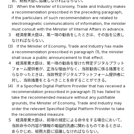
め、総務大臣に協議しなければならない。
(2)
When the Minister of Economy, Trade and Industry makes
a recommendation prescribed in the preceding paragraph,
if the particulars of such recommendation are related to
electromagnetic communications of information, the minister
must consult with the Minister of Internal Affairs in advance.
３
経済産業大臣は、第一項の勧告をしたときは、その旨を公表し
なければならない。
(3)
If the Minister of Economy, Trade and Industry has made
a recommendation prescribed in paragraph (1), the minister
shall issue a public announcement to that effect.
４
経済産業大臣は、第一項の勧告を受けた特定デジタルプラット
フォーム提供者が、正当な理由がなく、当該勧告に係る措置をと
らなかったときは、当該特定デジタルプラットフォーム提供者に
対し、当該措置をとるべきことを命ずることができる。
(4)
If a Specified Digital Platform Provider that has received a
recommendation prescribed in paragraph (1) has failed to
take the recommended measure without any justifiable
grounds, the Minister of Economy, Trade and Industry may
order the relevant Specified Digital Platform Provider to take
the recommended measure.
５
経済産業大臣は、前項の規定による命令をする場合において、
当該命令の内容が情報の電磁的流通に関わるものであるときは、
あらかじめ、総務大臣に協議しなければならない。