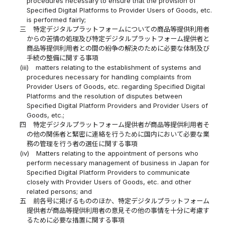
procedures necessary to ensure that the provision of
Specified Digital Platforms to Provider Users of Goods, etc.
is performed fairly;
三
特定デジタルプラットフォームについての商品等提供利用者
からの苦情の処理及び特定デジタルプラットフォーム提供者と
商品等提供利用者との間の紛争の解決のために必要な体制及び
手続の整備に関する事項
(iii)
matters relating to the establishment of systems and
procedures necessary for handling complaints from
Provider Users of Goods, etc. regarding Specified Digital
Platforms and the resolution of disputes between
Specified Digital Platform Providers and Provider Users of
Goods, etc.;
四
特定デジタルプラットフォーム提供者が商品等提供利用者そ
の他の関係者と緊密に連絡を行うために国内において必要な業
務の管理を行う者の選任に関する事項
(iv)
Matters relating to the appointment of persons who
perform necessary management of business in Japan for
Specified Digital Platform Providers to communicate
closely with Provider Users of Goods, etc. and other
related persons; and
五
前各号に掲げるもののほか、特定デジタルプラットフォーム
提供者が商品等提供利用者の意見その他の事情を十分に考慮す
るために必要な措置に関する事項