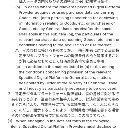
購入データの内容及びその取得又は使用に関する条件
(b)
In cases where the relevant Specified Digital Platform
Provider acquires or uses purchase data concerning
Goods, etc. (data pertaining to searches for or viewing
of information relating to Goods, etc. or purchases of
Goods, etc. by General Users; hereinafter the same
shall apply in this sub item (b)), the particulars of the
relevant purchase data concerning Goods, etc. and the
conditions relating to the acquisition or use thereof;
ハ
イ及びロに掲げるもののほか、一般利用者に対する当該特
定デジタルプラットフォームの提供条件のうち開示すること
が特に必要なものとして経済産業省令で定める事項
(c)
In addition to the matters listed in (a) to (b), among
the conditions concerning provision of the relevant
Specified Digital Platform to General Users, matters
designated by Order of the Ministry of Economy, Trade
and Industry as particularly necessary to be disclosed.
３
特定デジタルプラットフォーム提供者は、次の各号に掲げる行
為を行うときは、当該行為の相手方に対し、経済産業省令で定め
るところにより、当該各号に定める事項を開示しなければならな
い。ただし、開示することにより一般利用者の利益を害する場合
その他の経済産業省令で定める場合は、この限りでない。
(3)
When engaging in the acts set forth in the following
items, Specified Digital Platform Providers must disclose to