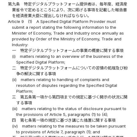
第九条
特定デジタルプラットフォーム提供者は、毎年度、経済産
業省令で定めるところにより、次に掲げる事項を記載した報告書
を経済産業大臣に提出しなければならない。
Article 9
(1)
A Specified Digital Platform Provider must
submit a report stating the following information to the
Minister of Economy, Trade and Industry once annually as
provided by Order of the Ministry of Economy, Trade and
Industry:
一
特定デジタルプラットフォームの事業の概要に関する事項
(i)
matters relating to an overview of the business of the
Specified Digital Platform;
二
特定デジタルプラットフォームについての苦情の処理及び紛
争の解決に関する事項
(ii)
matters relating to handling of complaints and
resolution of disputes regarding the Specified Digital
Platform;
三
第五条第一項から第四項までの規定に基づく開示の状況に関
する事項
(iii)
matters relating to the status of disclosure pursuant to
the provisions of Article 5, paragraphs (1) to (4);
四
第七条第一項の規定に基づき講じた措置に関する事項
(iv)
matters relating to the measures to be taken pursuant
to provisions of Article 7, paragraph (1); and