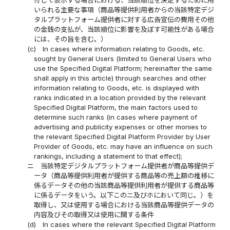
付して表示する場合における、当該順位を決定するために用
いられる主要な事項（商品等提供利用者からの当該特定デジ
タルプラットフォーム提供者に対する広告宣伝の費用その他
の金銭の支払が、当該順位に影響を及ぼす可能性がある場合
には、その旨を含む。）
(c)
In cases where information relating to Goods, etc.
sought by General Users (limited to General Users who
use the Specified Digital Platform; hereinafter the same
shall apply in this article) through searches and other
information relating to Goods, etc. is displayed with
ranks indicated in a location provided by the relevant
Specified Digital Platform, the main factors used to
determine such ranks (in cases where payment of
advertising and publicity expenses or other monies to
the relevant Specified Digital Platform Provider by User
Provider of Goods, etc. may have an influence on such
rankings, including a statement to that effect);
ニ
当該特定デジタルプラットフォーム提供者が商品等提供デ
ータ（商品等提供利用者が提供する商品等の売上額の推移に
係るデータその他の当該商品等提供利用者が提供する商品等
に係るデータをいう。以下このニ及びホにおいて同じ。）を
取得し、又は使用する場合における当該商品等提供データの
内容及びその取得又は使用に関する条件
(d)
In cases where the relevant Specified Digital Platform