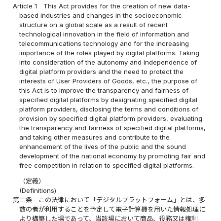
Article 1
This Act provides for the creation of new data-
based industries and changes in the socioeconomic
structure on a global scale as a result of recent
technological innovation in the field of information and
telecommunications technology and for the increasing
importance of the roles played by digital platforms. Taking
into consideration of the autonomy and independence of
digital platform providers and the need to protect the
interests of User Providers of Goods, etc., the purpose of
this Act is to improve the transparency and fairness of
specified digital platforms by designating specified digital
platform providers, disclosing the terms and conditions of
provision by specified digital platform providers, evaluating
the transparency and fairness of specified digital platforms,
and taking other measures and contribute to the
enhancement of the lives of the public and the sound
development of the national economy by promoting fair and
free competition in relation to specified digital platforms.
（定義）
(Definitions)
第二条
この法律において「デジタルプラットフォーム」とは、多
数の者が利用することを予定して電子計算機を用いた情報処理に
より構築した場であって、当該場において商品、役務又は権利