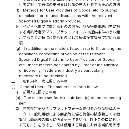
供者に対して苦情の申出又は協議の申入れをするための方法
(f)
Methods for User Providers of Goods, etc. to submit
complaints or request discussions with the relevant
Specified Digital Platform Provider;
ト
イからヘまでに掲げるもののほか、商品等提供利用者に対
する当該特定デジタルプラットフォームの提供条件のうち開
示することが特に必要なものとして経済産業省令で定める事
項
(g)
In addition to the matters listed in (a) to (f), among the
conditions concerning provision of the relevant
Specified Digital Platform to User Providers of Goods,
etc., those matters designated by Order of the Ministry
of Economy, Trade and Industry as particularly
necessary to be disclosed.
二
一般利用者 次に掲げる事項
(ii)
General Users: The matters set forth below.
イ
前号ハに掲げる事項
(a)
The matters set forth in sub-item (c) of the preceding
item;
ロ
当該特定デジタルプラットフォーム提供者が商品等購入デ
ータ（一般利用者による商品等に係る情報の検索若しくは閲
覧又は商品等の購入に係るデータをいう。以下このロにおい
て同じ。）を取得し、又は使用する場合における当該商品等