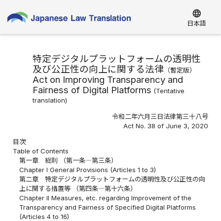
language
日本語
特定デジタルプラットフォームの透明性
及び公正性の向上に関する法律
（
暫定版
）
Act on Improving Transparency and
Fairness of Digital Platforms
(
Tentative
translation
)
令和二年六月三日法律第三十八号
Act No. 38 of June 3, 2020
目次
Table of Contents
第一章 総則 （第一条―第三条）
Chapter I General Provisions (Articles 1 to 3)
第二章 特定デジタルプラットフォームの透明性及び公正性の向
上に関する措置等 （第四条―第十六条）
Chapter II Measures, etc. regarding Improvement of the
Transparency and Fairness of Specified Digital Platforms
(Articles 4 to 16)