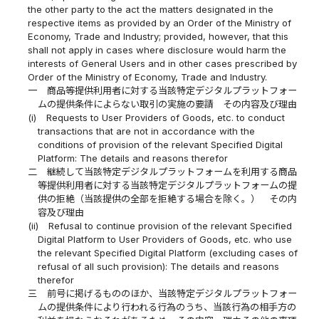
the other party to the act the matters designated in the
respective items as provided by an Order of the Ministry of
Economy, Trade and Industry; provided, however, that this
shall not apply in cases where disclosure would harm the
interests of General Users and in other cases prescribed by
Order of the Ministry of Economy, Trade and Industry.
一
商品等提供利用者に対する当該特定デジタルプラットフォー
ムの提供条件によらない取引の実施の要請 その内容及び理由
(i)
Requests to User Providers of Goods, etc. to conduct
transactions that are not in accordance with the
conditions of provision of the relevant Specified Digital
Platform: The details and reasons therefor
二
継続して当該特定デジタルプラットフォームを利用する商品
等提供利用者に対する当該特定デジタルプラットフォームの提
供の拒絶（当該提供の全部を拒絶する場合を除く。） その内
容及び理由
(ii)
Refusal to continue provision of the relevant Specified
Digital Platform to User Providers of Goods, etc. who use
the relevant Specified Digital Platform (excluding cases of
refusal of all such provision): The details and reasons
therefor
三
前号に掲げるもののほか、当該特定デジタルプラットフォー
ムの提供条件により行われる行為のうち、当該行為の相手方の