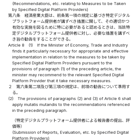
(Recommendations, etc. relating to Measures to be Taken
by Specified Digital Platform Providers)
第八条
経済産業大臣は、前条第一項の規定に基づき特定デジタル
プラットフォーム提供者が講ずべき措置に関して、その適切かつ
有効な実施を図るために特に必要があると認めるときは、当該特
定デジタルプラットフォーム提供者に対し、必要な措置を講ずべ
き旨の勧告をすることができる。
Article 8
(1)
If the Minister of Economy, Trade and Industry
finds it particularly necessary for appropriate and effective
implementation in relation to the measures to be taken by
Specified Digital Platform Providers pursuant to the
provisions of paragraph (1) of the preceding article, the
minister may recommend to the relevant Specified Digital
Platform Provider that it take necessary measures.
２
第六条第二項及び第三項の規定は、前項の勧告について準用す
る。
(2)
The provisions of paragraphs (2) and (3) of Article 6 shall
apply mutatis mutandis to the recommendations referenced
in the preceding paragraph.
（特定デジタルプラットフォーム提供者による報告書の提出、評
価等）
(Submission of Reports, Evaluation, etc. by Specified Digital
Platform Providers)