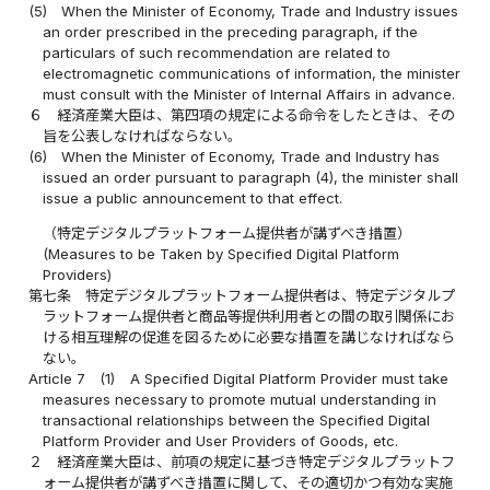
(5)
When the Minister of Economy, Trade and Industry issues
an order prescribed in the preceding paragraph, if the
particulars of such recommendation are related to
electromagnetic communications of information, the minister
must consult with the Minister of Internal Affairs in advance.
６
経済産業大臣は、第四項の規定による命令をしたときは、その
旨を公表しなければならない。
(6)
When the Minister of Economy, Trade and Industry has
issued an order pursuant to paragraph (4), the minister shall
issue a public announcement to that effect.
（特定デジタルプラットフォーム提供者が講ずべき措置）
(Measures to be Taken by Specified Digital Platform
Providers)
第七条
特定デジタルプラットフォーム提供者は、特定デジタルプ
ラットフォーム提供者と商品等提供利用者との間の取引関係にお
ける相互理解の促進を図るために必要な措置を講じなければなら
ない。
Article 7
(1)
A Specified Digital Platform Provider must take
measures necessary to promote mutual understanding in
transactional relationships between the Specified Digital
Platform Provider and User Providers of Goods, etc.
２
経済産業大臣は、前項の規定に基づき特定デジタルプラットフ
ォーム提供者が講ずべき措置に関して、その適切かつ有効な実施