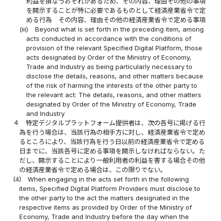
利益を損なうおそれがあるため、その内容、理由その他の事項
を開示することが特に必要であるものとして経済産業省令で定
める行為 その内容、理由その他の経済産業省令で定める事項
(iii)
Beyond what is set forth in the preceding item, among
acts conducted in accordance with the conditions of
provision of the relevant Specified Digital Platform, those
acts designated by Order of the Ministry of Economy,
Trade and Industry as being particularly necessary to
disclose the details, reasons, and other matters because
of the risk of harming the interests of the other party to
the relevant act: The details, reasons, and other matters
designated by Order of the Ministry of Economy, Trade
and Industry
４
特定デジタルプラットフォーム提供者は、次の各号に掲げる行
為を行う場合は、当該行為の相手方に対し、経済産業省令で定め
るところにより、当該行為を行う日以前の経済産業省令で定める
日までに、当該各号に定める事項を開示しなければならない。た
だし、開示することにより一般利用者の利益を害する場合その他
の経済産業省令で定める場合は、この限りでない。
(4)
When engaging in the acts set forth in the following
items, Specified Digital Platform Providers must disclose to
the other party to the act the matters designated in the
respective items as provided by Order of the Ministry of
Economy, Trade and Industry before the day when the