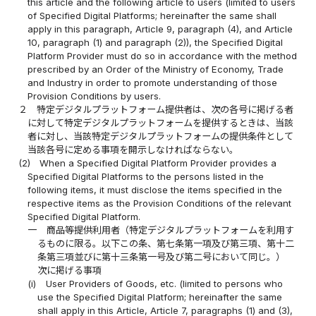
this article and the following article to users (limited to users
of Specified Digital Platforms; hereinafter the same shall
apply in this paragraph, Article 9, paragraph (4), and Article
10, paragraph (1) and paragraph (2)), the Specified Digital
Platform Provider must do so in accordance with the method
prescribed by an Order of the Ministry of Economy, Trade
and Industry in order to promote understanding of those
Provision Conditions by users.
２
特定デジタルプラットフォーム提供者は、次の各号に掲げる者
に対して特定デジタルプラットフォームを提供するときは、当該
者に対し、当該特定デジタルプラットフォームの提供条件として
当該各号に定める事項を開示しなければならない。
(2)
When a Specified Digital Platform Provider provides a
Specified Digital Platforms to the persons listed in the
following items, it must disclose the items specified in the
respective items as the Provision Conditions of the relevant
Specified Digital Platform.
一
商品等提供利用者（特定デジタルプラットフォームを利用す
るものに限る。以下この条、第七条第一項及び第三項、第十二
条第三項並びに第十三条第一号及び第二号において同じ。）
次に掲げる事項
(i)
User Providers of Goods, etc. (limited to persons who
use the Specified Digital Platform; hereinafter the same
shall apply in this Article, Article 7, paragraphs (1) and (3),