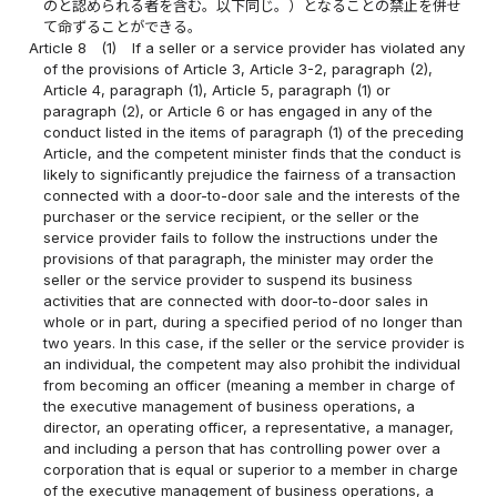
のと認められる者を含む。以下同じ。）となることの禁止を併せ
て命ずることができる。
Article 8
(1)
If a seller or a service provider has violated any
of the provisions of Article 3, Article 3-2, paragraph (2),
Article 4, paragraph (1), Article 5, paragraph (1) or
paragraph (2), or Article 6 or has engaged in any of the
conduct listed in the items of paragraph (1) of the preceding
Article, and the competent minister finds that the conduct is
likely to significantly prejudice the fairness of a transaction
connected with a door-to-door sale and the interests of the
purchaser or the service recipient, or the seller or the
service provider fails to follow the instructions under the
provisions of that paragraph, the minister may order the
seller or the service provider to suspend its business
activities that are connected with door-to-door sales in
whole or in part, during a specified period of no longer than
two years. In this case, if the seller or the service provider is
an individual, the competent may also prohibit the individual
from becoming an officer (meaning a member in charge of
the executive management of business operations, a
director, an operating officer, a representative, a manager,
and including a person that has controlling power over a
corporation that is equal or superior to a member in charge
of the executive management of business operations, a