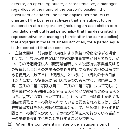
director, an operating officer, a representative, a manager,
regardless of the name of the person's position, the
consultant or adviser; the same applies hereinafter) in
charge of the business activities that are subject to the
suspension at a corporation (including an association or a
foundation without legal personality that has designated a
representative or a manager; hereinafter the same applies)
that engages in those business activities, for a period equal
to the period of that suspension.
２
主務大臣は、前項前段の規定により業務の停止を命ずる場合に
おいて、当該販売業者又は当該役務提供事業者が個人であり、か
つ、その特定関係法人（販売業者若しくは役務提供事業者又はそ
の役員若しくはその営業所の業務を統括する者その他の政令で定
める使用人（以下単に「使用人」という。）（当該命令の日前一
年以内において役員又は使用人であつた者を含む。次条第二項、
第十五条の二第二項及び第二十三条の二第二項において同じ。）
が事業経営を実質的に支配する法人その他の政令で定める法人を
いう。以下この章において同じ。）において、当該停止を命ずる
範囲の業務と同一の業務を行つていると認められるときは、当該
販売業者又は当該役務提供事業者に対して、当該停止を命ずる期
間と同一の期間を定めて、その特定関係法人で行つている当該同
一の業務を停止すべきことを命ずることができる。
(2)
When the competent minister orders suspension of