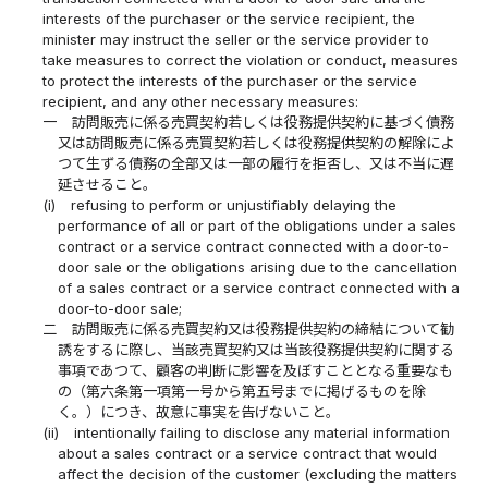
interests of the purchaser or the service recipient, the
minister may instruct the seller or the service provider to
take measures to correct the violation or conduct, measures
to protect the interests of the purchaser or the service
recipient, and any other necessary measures:
一
訪問販売に係る売買契約若しくは役務提供契約に基づく債務
又は訪問販売に係る売買契約若しくは役務提供契約の解除によ
つて生ずる債務の全部又は一部の履行を拒否し、又は不当に遅
延させること。
(i)
refusing to perform or unjustifiably delaying the
performance of all or part of the obligations under a sales
contract or a service contract connected with a door-to-
door sale or the obligations arising due to the cancellation
of a sales contract or a service contract connected with a
door-to-door sale;
二
訪問販売に係る売買契約又は役務提供契約の締結について勧
誘をするに際し、当該売買契約又は当該役務提供契約に関する
事項であつて、顧客の判断に影響を及ぼすこととなる重要なも
の（第六条第一項第一号から第五号までに掲げるものを除
く。）につき、故意に事実を告げないこと。
(ii)
intentionally failing to disclose any material information
about a sales contract or a service contract that would
affect the decision of the customer (excluding the matters