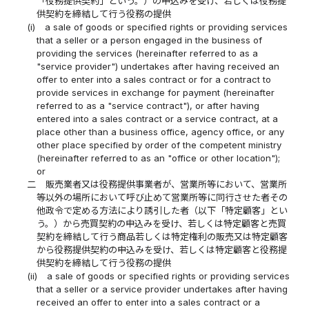
「役務提供契約」という。）の申込みを受け、若しくは役務提
供契約を締結して行う役務の提供
(i)
a sale of goods or specified rights or providing services
that a seller or a person engaged in the business of
providing the services (hereinafter referred to as a
"service provider") undertakes after having received an
offer to enter into a sales contract or for a contract to
provide services in exchange for payment (hereinafter
referred to as a "service contract"), or after having
entered into a sales contract or a service contract, at a
place other than a business office, agency office, or any
other place specified by order of the competent ministry
(hereinafter referred to as an "office or other location");
or
二
販売業者又は役務提供事業者が、営業所等において、営業所
等以外の場所において呼び止めて営業所等に同行させた者その
他政令で定める方法により誘引した者（以下「特定顧客」とい
う。）から売買契約の申込みを受け、若しくは特定顧客と売買
契約を締結して行う商品若しくは特定権利の販売又は特定顧客
から役務提供契約の申込みを受け、若しくは特定顧客と役務提
供契約を締結して行う役務の提供
(ii)
a sale of goods or specified rights or providing services
that a seller or a service provider undertakes after having
received an offer to enter into a sales contract or a