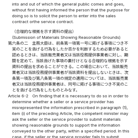
into and out of which the general public comes and goes,
without first having informed the person that the purpose for
doing so is to solicit the person to enter into the sales
contract orthe service contract.
（合理的な根拠を示す資料の提出）
(Submission of Materials Showing Reasonable Grounds)
第六条の二
主務大臣は、前条第一項第一号に掲げる事項につき不
実のことを告げる行為をしたか否かを判断するため必要があると
認めるときは、当該販売業者又は当該役務提供事業者に対し、期
間を定めて、当該告げた事項の裏付けとなる合理的な根拠を示す
資料の提出を求めることができる。この場合において、当該販売
業者又は当該役務提供事業者が当該資料を提出しないときは、次
条第一項及び第八条第一項の規定の適用については、当該販売業
者又は当該役務提供事業者は、同号に掲げる事項につき不実のこ
とを告げる行為をしたものとみなす。
Article 6-2
On finding that it is necessary to do so in order to
determine whether a seller or a service provider has
misrepresented the information prescribed in paragraph (1),
item (i) of the preceding Article, the competent minister may
ask the seller or the service provider to submit materials
showing reasonable grounds to support the information
conveyed to the other party, within a specified period. In this
case, if the seller or the service provider fails to submit