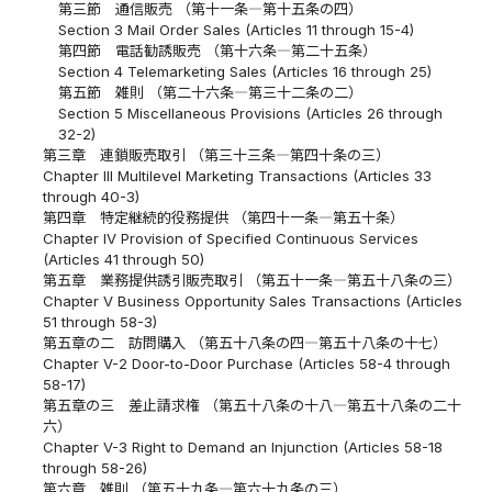
第三節 通信販売 （第十一条―第十五条の四）
Section 3 Mail Order Sales (Articles 11 through 15-4)
第四節 電話勧誘販売 （第十六条―第二十五条）
Section 4 Telemarketing Sales (Articles 16 through 25)
第五節 雑則 （第二十六条―第三十二条の二）
Section 5 Miscellaneous Provisions (Articles 26 through
32-2)
第三章 連鎖販売取引 （第三十三条―第四十条の三）
Chapter III Multilevel Marketing Transactions (Articles 33
through 40-3)
第四章 特定継続的役務提供 （第四十一条―第五十条）
Chapter IV Provision of Specified Continuous Services
(Articles 41 through 50)
第五章 業務提供誘引販売取引 （第五十一条―第五十八条の三）
Chapter V Business Opportunity Sales Transactions (Articles
51 through 58-3)
第五章の二 訪問購入 （第五十八条の四―第五十八条の十七）
Chapter V-2 Door-to-Door Purchase (Articles 58-4 through
58-17)
第五章の三 差止請求権 （第五十八条の十八―第五十八条の二十
六）
Chapter V-3 Right to Demand an Injunction (Articles 58-18
through 58-26)
第六章 雑則 （第五十九条―第六十九条の三）