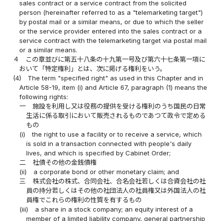
sales contract or a service contract from the solicited
person (hereinafter referred to as a "telemarketing target")
by postal mail or a similar means, or due to which the seller
or the service provider entered into the sales contract or a
service contract with the telemarketing target via postal mail
or a similar means.
４
この章並びに第五十八条の十九第一号及び第六十七条第一項に
おいて「特定権利」とは、次に掲げる権利をいう。
(4)
The term "specified right" as used in this Chapter and in
Article 58-19, item (i) and Article 67, paragraph (1) means the
following rights:
一
施設を利用し又は役務の提供を受ける権利のうち国民の日常
生活に係る取引において販売されるものであつて政令で定める
もの
(i)
the right to use a facility or to receive a service, which
is sold in a transaction connected with people's daily
lives, and which is specified by Cabinet Order;
二
社債その他の金銭債権
(ii)
a corporate bond or other monetary claim; and
三
株式会社の株式、合同会社、合名会社若しくは合資会社の社
員の持分若しくはその他の社団法人の社員権又は外国法人の社
員権でこれらの権利の性質を有するもの
(iii)
a share in a stock company; an equity interest of a
member of a limited liability company, general partnership