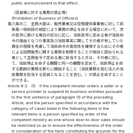
public announcement to that effect.
（役員等に対する業務の禁止等）
(Prohibition of Business of Officers)
第八条の二
主務大臣は、販売業者又は役務提供事業者に対して前
条第一項前段の規定により業務の停止を命ずる場合において、次
の各号に掲げる場合の区分に応じ、当該各号に定める者が当該命
令の理由となつた事実及び当該事実に関してその者が有していた
責任の程度を考慮して当該命令の実効性を確保するためにその者
による訪問販売に関する業務を制限することが相当と認められる
者として主務省令で定める者に該当するときは、その者に対し
て、当該停止を命ずる期間と同一の期間を定めて、当該停止を命
ずる範囲の業務を新たに開始すること（当該業務を営む法人の当
該業務を担当する役員となることを含む。）の禁止を命ずること
ができる。
Article 8-2
(1)
If the competent minister orders a seller or a
service provider to suspend its business activities pursuant
to the first sentence of paragraph (1) of the preceding
Article, and the person specified in accordance with the
category of cases listed in the following items in the
relevant items is a person specified by order of the
competent ministry as one whose door-to-door sales should
be restricted so as to ensure the effectiveness of the order
in consideration of the facts constituting the grounds for the