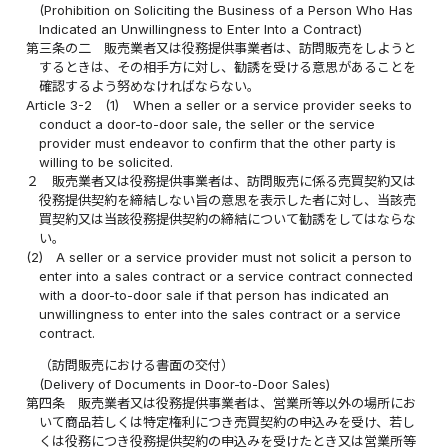
(Prohibition on Soliciting the Business of a Person Who Has
Indicated an Unwillingness to Enter Into a Contract)
第三条の二
販売業者又は役務提供事業者は、訪問販売をしようと
するときは、その相手方に対し、勧誘を受ける意思があることを
確認するよう努めなければならない。
Article 3-2
(1)
When a seller or a service provider seeks to
conduct a door-to-door sale, the seller or the service
provider must endeavor to confirm that the other party is
willing to be solicited.
２
販売業者又は役務提供事業者は、訪問販売に係る売買契約又は
役務提供契約を締結しない旨の意思を表示した者に対し、当該売
買契約又は当該役務提供契約の締結について勧誘をしてはならな
い。
(2)
A seller or a service provider must not solicit a person to
enter into a sales contract or a service contract connected
with a door-to-door sale if that person has indicated an
unwillingness to enter into the sales contract or a service
contract.
（訪問販売における書面の交付）
(Delivery of Documents in Door-to-Door Sales)
第四条
販売業者又は役務提供事業者は、営業所等以外の場所にお
いて商品若しくは特定権利につき売買契約の申込みを受け、若し
くは役務につき役務提供契約の申込みを受けたとき又は営業所等