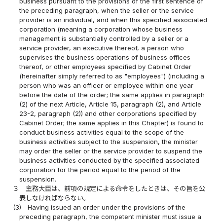
business pursuant to the provisions of the first sentence of
the preceding paragraph, when the seller or the service
provider is an individual, and when this specified associated
corporation (meaning a corporation whose business
management is substantially controlled by a seller or a
service provider, an executive thereof, a person who
supervises the business operations of business offices
thereof, or other employees specified by Cabinet Order
(hereinafter simply referred to as "employees") (including a
person who was an officer or employee within one year
before the date of the order; the same applies in paragraph
(2) of the next Article, Article 15, paragraph (2), and Article
23-2, paragraph (2)) and other corporations specified by
Cabinet Order; the same applies in this Chapter) is found to
conduct business activities equal to the scope of the
business activities subject to the suspension, the minister
may order the seller or the service provider to suspend the
business activities conducted by the specified associated
corporation for the period equal to the period of the
suspension.
３
主務大臣は、前項の規定による命令をしたときは、その旨を公
表しなければならない。
(3)
Having issued an order under the provisions of the
preceding paragraph, the competent minister must issue a