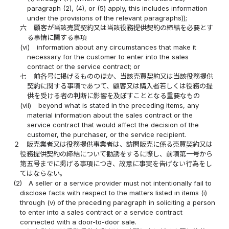
paragraph (2), (4), or (5) apply, this includes information
under the provisions of the relevant paragraphs));
六
顧客が当該売買契約又は当該役務提供契約の締結を必要とす
る事情に関する事項
(vi)
information about any circumstances that make it
necessary for the customer to enter into the sales
contract or the service contract; or
七
前各号に掲げるもののほか、当該売買契約又は当該役務提供
契約に関する事項であつて、顧客又は購入者若しくは役務の提
供を受ける者の判断に影響を及ぼすこととなる重要なもの
(vii)
beyond what is stated in the preceding items, any
material information about the sales contract or the
service contract that would affect the decision of the
customer, the purchaser, or the service recipient.
２
販売業者又は役務提供事業者は、訪問販売に係る売買契約又は
役務提供契約の締結について勧誘をするに際し、前項第一号から
第五号までに掲げる事項につき、故意に事実を告げない行為をし
てはならない。
(2)
A seller or a service provider must not intentionally fail to
disclose facts with respect to the matters listed in items (i)
through (v) of the preceding paragraph in soliciting a person
to enter into a sales contract or a service contract
connected with a door-to-door sale.