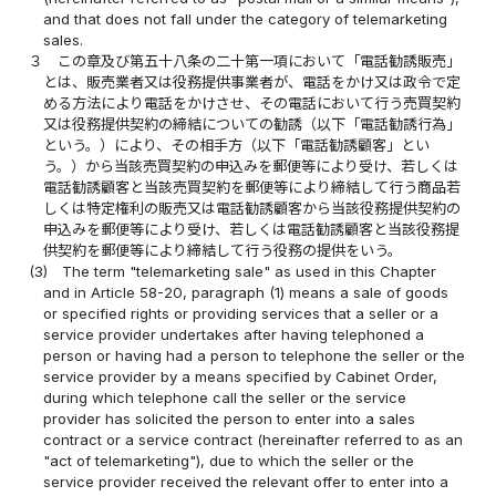
and that does not fall under the category of telemarketing
sales.
３
この章及び第五十八条の二十第一項において「電話勧誘販売」
とは、販売業者又は役務提供事業者が、電話をかけ又は政令で定
める方法により電話をかけさせ、その電話において行う売買契約
又は役務提供契約の締結についての勧誘（以下「電話勧誘行為」
という。）により、その相手方（以下「電話勧誘顧客」とい
う。）から当該売買契約の申込みを郵便等により受け、若しくは
電話勧誘顧客と当該売買契約を郵便等により締結して行う商品若
しくは特定権利の販売又は電話勧誘顧客から当該役務提供契約の
申込みを郵便等により受け、若しくは電話勧誘顧客と当該役務提
供契約を郵便等により締結して行う役務の提供をいう。
(3)
The term "telemarketing sale" as used in this Chapter
and in Article 58-20, paragraph (1) means a sale of goods
or specified rights or providing services that a seller or a
service provider undertakes after having telephoned a
person or having had a person to telephone the seller or the
service provider by a means specified by Cabinet Order,
during which telephone call the seller or the service
provider has solicited the person to enter into a sales
contract or a service contract (hereinafter referred to as an
"act of telemarketing"), due to which the seller or the
service provider received the relevant offer to enter into a