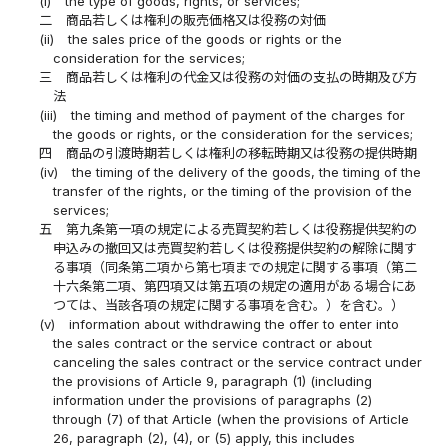
(i)
the type of goods, rights, or services;
二
商品若しくは権利の販売価格又は役務の対価
(ii)
the sales price of the goods or rights or the
consideration for the services;
三
商品若しくは権利の代金又は役務の対価の支払の時期及び方
法
(iii)
the timing and method of payment of the charges for
the goods or rights, or the consideration for the services;
四
商品の引渡時期若しくは権利の移転時期又は役務の提供時期
(iv)
the timing of the delivery of the goods, the timing of the
transfer of the rights, or the timing of the provision of the
services;
五
第九条第一項の規定による売買契約若しくは役務提供契約の
申込みの撤回又は売買契約若しくは役務提供契約の解除に関す
る事項（同条第二項から第七項までの規定に関する事項（第二
十六条第二項、第四項又は第五項の規定の適用がある場合にあ
つては、当該各項の規定に関する事項を含む。）を含む。）
(v)
information about withdrawing the offer to enter into
the sales contract or the service contract or about
canceling the sales contract or the service contract under
the provisions of Article 9, paragraph (1) (including
information under the provisions of paragraphs (2)
through (7) of that Article (when the provisions of Article
26, paragraph (2), (4), or (5) apply, this includes