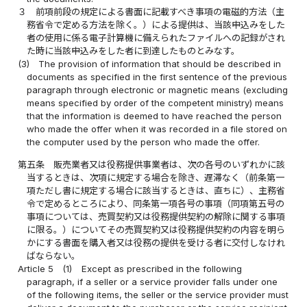
３
前項前段の規定による書面に記載すべき事項の電磁的方法（主
務省令で定める方法を除く。）による提供は、当該申込みをした
者の使用に係る電子計算機に備えられたファイルへの記録がされ
た時に当該申込みをした者に到達したものとみなす。
(3)
The provision of information that should be described in
documents as specified in the first sentence of the previous
paragraph through electronic or magnetic means (excluding
means specified by order of the competent ministry) means
that the information is deemed to have reached the person
who made the offer when it was recorded in a file stored on
the computer used by the person who made the offer.
第五条
販売業者又は役務提供事業者は、次の各号のいずれかに該
当するときは、次項に規定する場合を除き、遅滞なく（前条第一
項ただし書に規定する場合に該当するときは、直ちに）、主務省
令で定めるところにより、同条第一項各号の事項（同項第五号の
事項については、売買契約又は役務提供契約の解除に関する事項
に限る。）についてその売買契約又は役務提供契約の内容を明ら
かにする書面を購入者又は役務の提供を受ける者に交付しなけれ
ばならない。
Article 5
(1)
Except as prescribed in the following
paragraph, if a seller or a service provider falls under one
of the following items, the seller or the service provider must