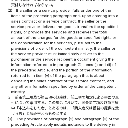
交付しなければならない。
(2)
If a seller or a service provider falls under one of the
items of the preceding paragraph and, upon entering into a
sales contract or a service contract, the seller or the
service provider delivers the goods, transfers the specified
rights, or provides the services and receives the total
amount of the charges for the goods or specified rights or
the consideration for the services, pursuant to the
provisions of order of the competent ministry, the seller or
the service provider must immediately deliver to the
purchaser or the service recipient a document giving the
information referred to in paragraph (1), items (i) and (ii) of
the preceding Article, and the portion of the information
referred to in item (v) of the paragraph that is about
canceling the sales contract or the service contract, and
any other information specified by order of the competent
ministry.
３
前条第二項及び第三項の規定は、前二項の規定による書面の交
付について準用する。この場合において、同条第二項及び第三項
中「申込みをした者」とあるのは、「購入者又は役務の提供を受
ける者」と読み替えるものとする。
(3)
The provisions of paragraph (2) and paragraph (3) of the
preceding Article apply mutatis mutandis to the delivery in