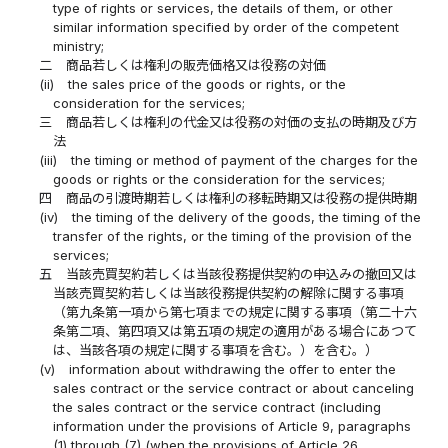
type of rights or services, the details of them, or other
similar information specified by order of the competent
ministry;
二
商品若しくは権利の販売価格又は役務の対価
(ii)
the sales price of the goods or rights, or the
consideration for the services;
三
商品若しくは権利の代金又は役務の対価の支払の時期及び方
法
(iii)
the timing or method of payment of the charges for the
goods or rights or the consideration for the services;
四
商品の引渡時期若しくは権利の移転時期又は役務の提供時期
(iv)
the timing of the delivery of the goods, the timing of the
transfer of the rights, or the timing of the provision of the
services;
五
当該売買契約若しくは当該役務提供契約の申込みの撤回又は
当該売買契約若しくは当該役務提供契約の解除に関する事項
（第九条第一項から第七項までの規定に関する事項（第二十六
条第二項、第四項又は第五項の規定の適用がある場合にあつて
は、当該各項の規定に関する事項を含む。）を含む。）
(v)
information about withdrawing the offer to enter the
sales contract or the service contract or about canceling
the sales contract or the service contract (including
information under the provisions of Article 9, paragraphs
(1) through (7) (when the provisions of Article 26,