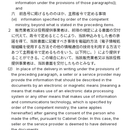
information under the provisions of those paragraphs));
and
六
前各号に掲げるもののほか、主務省令で定める事項
(vi)
information specified by order of the competent
ministry, beyond what is stated in the preceding items.
２
販売業者又は役務提供事業者は、前項の規定による書面の交付
に代えて、政令で定めるところにより、当該申込みをした者の承
諾を得て、当該書面に記載すべき事項を電磁的方法（電子情報処
理組織を使用する方法その他の情報通信の技術を利用する方法で
あつて主務省令で定めるものをいう。以下同じ。）により提供す
ることができる。この場合において、当該販売業者又は当該役務
提供事業者は、当該書面を交付したものとみなす。
(2)
In place of the delivery in writing under the provisions of
the preceding paragraph, a seller or a service provider may
provide the information that should be described in the
documents by an electronic or magnetic means (meaning a
means that makes use of an electronic data processing
system or any other means that makes use of information
and communications technology, which is specified by
order of the competent ministry; the same applies
hereinafter) after gaining the consent of the person who
made the offer, pursuant to Cabinet Order. In this case, the
seller or the service provider is deemed to have delivered
the documents.