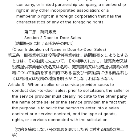
company, or limited partnership company; a membership
right in any other incorporated association; or a
membership right in a foreign corporation that has the
characteristics of any of the foregoing rights.
第二節 訪問販売
Section 2 Door-to-Door Sales
（訪問販売における氏名等の明示）
(Clear Indication of Name in Door-to-Door Sales)
第三条
販売業者又は役務提供事業者は、訪問販売をしようとする
ときは、その勧誘に先立つて、その相手方に対し、販売業者又は
役務提供事業者の氏名又は名称、売買契約又は役務提供契約の締
結について勧誘をする目的である旨及び当該勧誘に係る商品若し
くは権利又は役務の種類を明らかにしなければならない。
Article 3
When a seller or a service provider seeks to
conduct door-to-door sales, prior to solicitation, the seller or
the service provider must clearly indicate to the other party
the name of the seller or the service provider, the fact that
the purpose is to solicit the person to enter into a sales
contract or a service contract, and the type of goods,
rights, or services connected with the solicitation.
（契約を締結しない旨の意思を表示した者に対する勧誘の禁止
等）