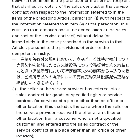
deliver a document to the purchaser or the service recipient
that clarifies the details of the sales contract or the service
contract with respect to the information referred to in the
items of the preceding Article, paragraph (1) (with respect to
the information referred to in item (v) of the paragraph, this
is limited to information about the cancellation of the sales
contract or the service contract) without delay (or
immediately, in the case prescribed in the proviso to that
Article), pursuant to the provisions of order of the
competent ministry:
一
営業所等以外の場所において、商品若しくは特定権利につき
売買契約を締結したとき又は役務につき役務提供契約を締結し
たとき（営業所等において特定顧客以外の顧客から申込みを受
け、営業所等以外の場所において売買契約又は役務提供契約を
締結したときを除く。）。
(i)
the seller or the service provider has entered into a
sales contract for goods or specified rights or service
contract for services at a place other than an office or
other location (this excludes the case where the seller or
the service provider received the offer at an office or
other location from a customer who is not a specified
customer, and entered into the sales contract or the
service contract at a place other than an office or other
location);