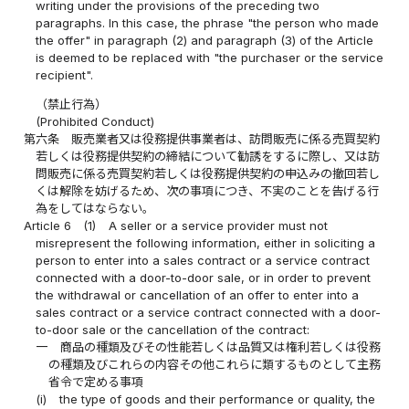
writing under the provisions of the preceding two
paragraphs. In this case, the phrase "the person who made
the offer" in paragraph (2) and paragraph (3) of the Article
is deemed to be replaced with "the purchaser or the service
recipient".
（禁止行為）
(Prohibited Conduct)
第六条
販売業者又は役務提供事業者は、訪問販売に係る売買契約
若しくは役務提供契約の締結について勧誘をするに際し、又は訪
問販売に係る売買契約若しくは役務提供契約の申込みの撤回若し
くは解除を妨げるため、次の事項につき、不実のことを告げる行
為をしてはならない。
Article 6
(1)
A seller or a service provider must not
misrepresent the following information, either in soliciting a
person to enter into a sales contract or a service contract
connected with a door-to-door sale, or in order to prevent
the withdrawal or cancellation of an offer to enter into a
sales contract or a service contract connected with a door-
to-door sale or the cancellation of the contract:
一
商品の種類及びその性能若しくは品質又は権利若しくは役務
の種類及びこれらの内容その他これらに類するものとして主務
省令で定める事項
(i)
the type of goods and their performance or quality, the