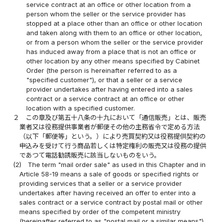
service contract at an office or other location from a
person whom the seller or the service provider has
stopped at a place other than an office or other location
and taken along with them to an office or other location,
or from a person whom the seller or the service provider
has induced away from a place that is not an office or
other location by any other means specified by Cabinet
Order (the person is hereinafter referred to as a
"specified customer"), or that a seller or a service
provider undertakes after having entered into a sales
contract or a service contract at an office or other
location with a specified customer.
２
この章及び第五十八条の十九において「通信販売」とは、販売
業者又は役務提供事業者が郵便その他の主務省令で定める方法
（以下「郵便等」という。）により売買契約又は役務提供契約の
申込みを受けて行う商品若しくは特定権利の販売又は役務の提供
であつて電話勧誘販売に該当しないものをいう。
(2)
The term "mail order sale" as used in this Chapter and in
Article 58-19 means a sale of goods or specified rights or
providing services that a seller or a service provider
undertakes after having received an offer to enter into a
sales contract or a service contract by postal mail or other
means specified by order of the competent ministry
(hereinafter referred to as "postal mail or a similar means"),