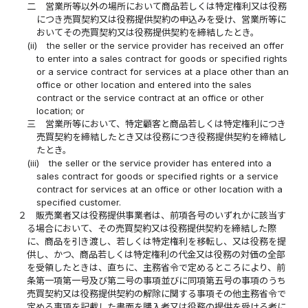
二
営業所等以外の場所において商品若しくは特定権利又は役務
につき売買契約又は役務提供契約の申込みを受け、営業所等に
おいてその売買契約又は役務提供契約を締結したとき。
(ii)
the seller or the service provider has received an offer
to enter into a sales contract for goods or specified rights
or a service contract for services at a place other than an
office or other location and entered into the sales
contract or the service contract at an office or other
location; or
三
営業所等において、特定顧客と商品若しくは特定権利につき
売買契約を締結したとき又は役務につき役務提供契約を締結し
たとき。
(iii)
the seller or the service provider has entered into a
sales contract for goods or specified rights or a service
contract for services at an office or other location with a
specified customer.
２
販売業者又は役務提供事業者は、前項各号のいずれかに該当す
る場合において、その売買契約又は役務提供契約を締結した際
に、商品を引き渡し、若しくは特定権利を移転し、又は役務を提
供し、かつ、商品若しくは特定権利の代金又は役務の対価の全部
を受領したときは、直ちに、主務省令で定めるところにより、前
条第一項第一号及び第二号の事項並びに同項第五号の事項のうち
売買契約又は役務提供契約の解除に関する事項その他主務省令で
定める事項を記載した書面を購入者又は役務の提供を受ける者に