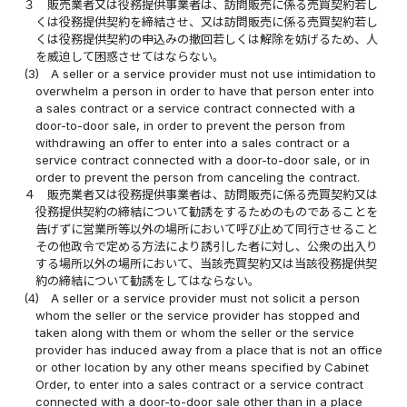
３
販売業者又は役務提供事業者は、訪問販売に係る売買契約若し
くは役務提供契約を締結させ、又は訪問販売に係る売買契約若し
くは役務提供契約の申込みの撤回若しくは解除を妨げるため、人
を威迫して困惑させてはならない。
(3)
A seller or a service provider must not use intimidation to
overwhelm a person in order to have that person enter into
a sales contract or a service contract connected with a
door-to-door sale, in order to prevent the person from
withdrawing an offer to enter into a sales contract or a
service contract connected with a door-to-door sale, or in
order to prevent the person from canceling the contract.
４
販売業者又は役務提供事業者は、訪問販売に係る売買契約又は
役務提供契約の締結について勧誘をするためのものであることを
告げずに営業所等以外の場所において呼び止めて同行させること
その他政令で定める方法により誘引した者に対し、公衆の出入り
する場所以外の場所において、当該売買契約又は当該役務提供契
約の締結について勧誘をしてはならない。
(4)
A seller or a service provider must not solicit a person
whom the seller or the service provider has stopped and
taken along with them or whom the seller or the service
provider has induced away from a place that is not an office
or other location by any other means specified by Cabinet
Order, to enter into a sales contract or a service contract
connected with a door-to-door sale other than in a place