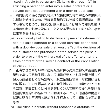
listed in Article 6, paragraph (1), items (i) through (v)) in
soliciting a person to enter into a sales contract or a
service contract connected with a door-to-door sale;
三
訪問販売に係る売買契約又は役務提供契約の申込みの撤回又
は解除を妨げるため、当該売買契約又は当該役務提供契約に関
する事項であつて、顧客又は購入者若しくは役務の提供を受け
る者の判断に影響を及ぼすこととなる重要なものにつき、故意
に事実を告げないこと。
(iii)
intentionally failing to disclose any material information
about a sales contract or a service contract connected
with a door-to-door sale that would affect the decision of
the customer, the purchaser, or the service recipient in
order to prevent the withdrawal of the offer to enter the
sales contract or the service contract or the cancellation
of the contract;
四
正当な理由がないのに訪問販売に係る売買契約又は役務提供
契約であつて日常生活において通常必要とされる分量を著しく
超える商品若しくは特定権利（第二条第四項第一号に掲げるも
のに限る。）の売買契約又は日常生活において通常必要とされ
る回数、期間若しくは分量を著しく超えて役務の提供を受ける
役務提供契約の締結について勧誘することその他顧客の財産の
状況に照らし不適当と認められる行為として主務省令で定める
もの
(iv)
soliciting a person, without reasonable grounds, to