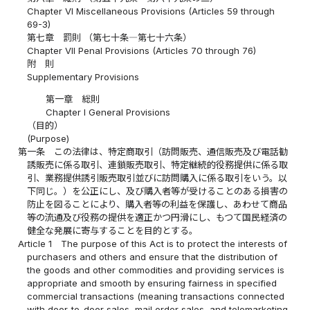
Chapter VI Miscellaneous Provisions (Articles 59 through
69-3)
第七章 罰則 （第七十条―第七十六条）
Chapter VII Penal Provisions (Articles 70 through 76)
附 則
Supplementary Provisions
第一章 総則
Chapter I General Provisions
（目的）
(Purpose)
第一条
この法律は、特定商取引（訪問販売、通信販売及び電話勧
誘販売に係る取引、連鎖販売取引、特定継続的役務提供に係る取
引、業務提供誘引販売取引並びに訪問購入に係る取引をいう。以
下同じ。）を公正にし、及び購入者等が受けることのある損害の
防止を図ることにより、購入者等の利益を保護し、あわせて商品
等の流通及び役務の提供を適正かつ円滑にし、もつて国民経済の
健全な発展に寄与することを目的とする。
Article 1
The purpose of this Act is to protect the interests of
purchasers and others and ensure that the distribution of
the goods and other commodities and providing services is
appropriate and smooth by ensuring fairness in specified
commercial transactions (meaning transactions connected
with door-to-door sales, mail order sales, and telemarketing