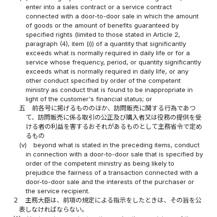
enter into a sales contract or a service contract
connected with a door-to-door sale in which the amount
of goods or the amount of benefits guaranteed by
specified rights (limited to those stated in Article 2,
paragraph (4), item (i)) of a quantity that significantly
exceeds what is normally required in daily life or for a
service whose frequency, period, or quantity significantly
exceeds what is normally required in daily life, or any
other conduct specified by order of the competent
ministry as conduct that is found to be inappropriate in
light of the customer's financial status; or
五
前各号に掲げるもののほか、訪問販売に関する行為であつ
て、訪問販売に係る取引の公正及び購入者又は役務の提供を受
ける者の利益を害するおそれがあるものとして主務省令で定め
るもの
(v)
beyond what is stated in the preceding items, conduct
in connection with a door-to-door sale that is specified by
order of the competent ministry as being likely to
prejudice the fairness of a transaction connected with a
door-to-door sale and the interests of the purchaser or
the service recipient.
２
主務大臣は、前項の規定による指示をしたときは、その旨を公
表しなければならない。