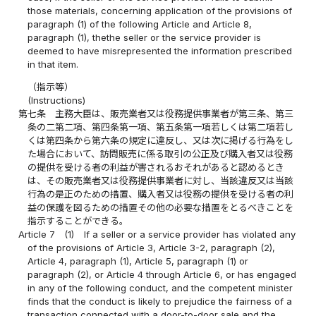
those materials, concerning application of the provisions of
paragraph (1) of the following Article and Article 8,
paragraph (1), thethe seller or the service provider is
deemed to have misrepresented the information prescribed
in that item.
（指示等）
(Instructions)
第七条
主務大臣は、販売業者又は役務提供事業者が第三条、第三
条の二第二項、第四条第一項、第五条第一項若しくは第二項若し
くは第四条から第六条の規定に違反し、又は次に掲げる行為をし
た場合において、訪問販売に係る取引の公正及び購入者又は役務
の提供を受ける者の利益が害されるおそれがあると認めるとき
は、その販売業者又は役務提供事業者に対し、当該違反又は当該
行為の是正のための措置、購入者又は役務の提供を受ける者の利
益の保護を図るための措置その他の必要な措置をとるべきことを
指示することができる。
Article 7
(1)
If a seller or a service provider has violated any
of the provisions of Article 3, Article 3-2, paragraph (2),
Article 4, paragraph (1), Article 5, paragraph (1) or
paragraph (2), or Article 4 through Article 6, or has engaged
in any of the following conduct, and the competent minister
finds that the conduct is likely to prejudice the fairness of a
transaction connected with a door-to-door sale and the