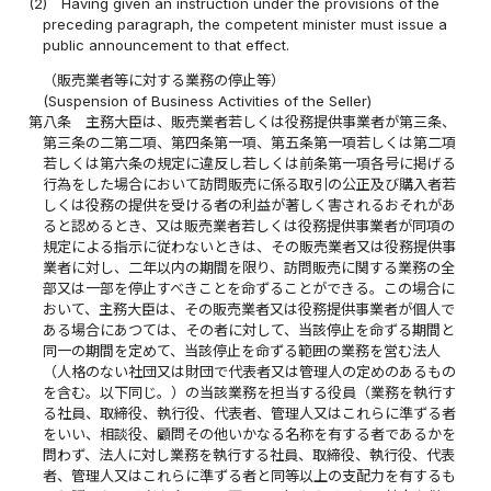
(2)
Having given an instruction under the provisions of the
preceding paragraph, the competent minister must issue a
public announcement to that effect.
（販売業者等に対する業務の停止等）
(Suspension of Business Activities of the Seller)
第八条
主務大臣は、販売業者若しくは役務提供事業者が第三条、
第三条の二第二項、第四条第一項、第五条第一項若しくは第二項
若しくは第六条の規定に違反し若しくは前条第一項各号に掲げる
行為をした場合において訪問販売に係る取引の公正及び購入者若
しくは役務の提供を受ける者の利益が著しく害されるおそれがあ
ると認めるとき、又は販売業者若しくは役務提供事業者が同項の
規定による指示に従わないときは、その販売業者又は役務提供事
業者に対し、二年以内の期間を限り、訪問販売に関する業務の全
部又は一部を停止すべきことを命ずることができる。この場合に
おいて、主務大臣は、その販売業者又は役務提供事業者が個人で
ある場合にあつては、その者に対して、当該停止を命ずる期間と
同一の期間を定めて、当該停止を命ずる範囲の業務を営む法人
（人格のない社団又は財団で代表者又は管理人の定めのあるもの
を含む。以下同じ。）の当該業務を担当する役員（業務を執行す
る社員、取締役、執行役、代表者、管理人又はこれらに準ずる者
をいい、相談役、顧問その他いかなる名称を有する者であるかを
問わず、法人に対し業務を執行する社員、取締役、執行役、代表
者、管理人又はこれらに準ずる者と同等以上の支配力を有するも