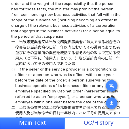
order and the weight of the responsibility that the person
had for those facts, the minister may prohibit the person
from commencing new business activities that fall within the
scope of the suspension (including becoming an officer in
charge of the relevant business activities of a corporation
that engages in the business activities) for a period equal to
the period of that suspension:
一
当該販売業者又は当該役務提供事業者が法人である場合その
役員及び当該命令の日前一年以内においてその役員であつた者
並びにその営業所の業務を統括する者その他の政令で定める使
用人（以下単に「使用人」という。）及び当該命令の日前一年
以内においてその使用人であつた者
(i)
if the seller or the service provider is a corporation: its
officer or a person who was its officer within one year
before the date of the order; a person supervising the
translate
business operations of its business office or any other
employee specified by Cabinet Order (hereinafter simply
referred to as an "employee"); or a person who was its
employee within one year before the date of the order; or
download
二
当該販売業者又は当該役務提供事業者が個人である場合その
使用人及び当該命令の日前一年以内においてその使用人であつ
た者
Main Text
TOC/History
(ii)
if the seller or the service provider is an individual: an