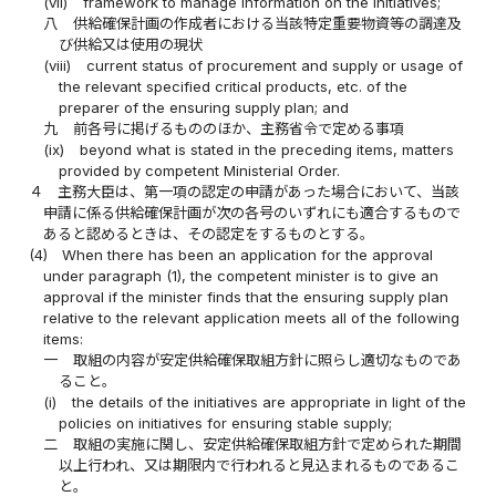
(vii)
framework to manage information on the initiatives;
八
供給確保計画の作成者における当該特定重要物資等の調達及
び供給又は使用の現状
(viii)
current status of procurement and supply or usage of
the relevant specified critical products, etc. of the
preparer of the ensuring supply plan; and
九
前各号に掲げるもののほか、主務省令で定める事項
(ix)
beyond what is stated in the preceding items, matters
provided by competent Ministerial Order.
４
主務大臣は、第一項の認定の申請があった場合において、当該
申請に係る供給確保計画が次の各号のいずれにも適合するもので
あると認めるときは、その認定をするものとする。
(4)
When there has been an application for the approval
under paragraph (1), the competent minister is to give an
approval if the minister finds that the ensuring supply plan
relative to the relevant application meets all of the following
items:
一
取組の内容が安定供給確保取組方針に照らし適切なものであ
ること。
(i)
the details of the initiatives are appropriate in light of the
policies on initiatives for ensuring stable supply;
二
取組の実施に関し、安定供給確保取組方針で定められた期間
以上行われ、又は期限内で行われると見込まれるものであるこ
と。