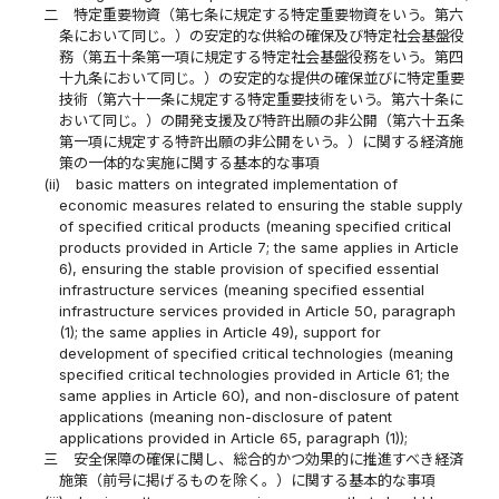
二
特定重要物資（第七条に規定する特定重要物資をいう。第六
条において同じ。）の安定的な供給の確保及び特定社会基盤役
務（第五十条第一項に規定する特定社会基盤役務をいう。第四
十九条において同じ。）の安定的な提供の確保並びに特定重要
技術（第六十一条に規定する特定重要技術をいう。第六十条に
おいて同じ。）の開発支援及び特許出願の非公開（第六十五条
第一項に規定する特許出願の非公開をいう。）に関する経済施
策の一体的な実施に関する基本的な事項
(ii)
basic matters on integrated implementation of
economic measures related to ensuring the stable supply
of specified critical products (meaning specified critical
products provided in Article 7; the same applies in Article
6), ensuring the stable provision of specified essential
infrastructure services (meaning specified essential
infrastructure services provided in Article 50, paragraph
(1); the same applies in Article 49), support for
development of specified critical technologies (meaning
specified critical technologies provided in Article 61; the
same applies in Article 60), and non-disclosure of patent
applications (meaning non-disclosure of patent
applications provided in Article 65, paragraph (1));
三
安全保障の確保に関し、総合的かつ効果的に推進すべき経済
施策（前号に掲げるものを除く。）に関する基本的な事項