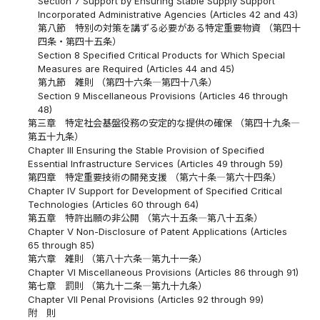
Section 7 Support by Ensuring Stable Supply Support
Incorporated Administrative Agencies (Articles 42 and 43)
第八節 特別の対策を講ずる必要がある特定重要物資 （第四十
四条・第四十五条）
Section 8 Specified Critical Products for Which Special
Measures are Required (Articles 44 and 45)
第九節 雑則 （第四十六条―第四十八条）
Section 9 Miscellaneous Provisions (Articles 46 through
48)
第三章 特定社会基盤役務の安定的な提供の確保 （第四十九条―
第五十九条）
Chapter III Ensuring the Stable Provision of Specified
Essential Infrastructure Services (Articles 49 through 59)
第四章 特定重要技術の開発支援 （第六十条―第六十四条）
Chapter IV Support for Development of Specified Critical
Technologies (Articles 60 through 64)
第五章 特許出願の非公開 （第六十五条―第八十五条）
Chapter V Non-Disclosure of Patent Applications (Articles
65 through 85)
第六章 雑則 （第八十六条―第九十一条）
Chapter VI Miscellaneous Provisions (Articles 86 through 91)
第七章 罰則 （第九十二条―第九十九条）
Chapter VII Penal Provisions (Articles 92 through 99)
附 則