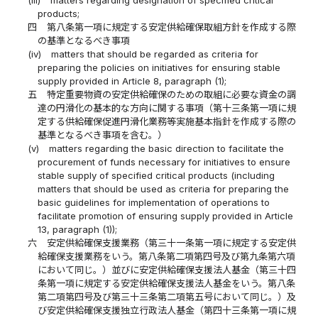
products;
四
第八条第一項に規定する安定供給確保取組方針を作成する際
の基準となるべき事項
(iv)
matters that should be regarded as criteria for
preparing the policies on initiatives for ensuring stable
supply provided in Article 8, paragraph (1);
五
特定重要物資の安定供給確保のための取組に必要な資金の調
達の円滑化の基本的な方向に関する事項（第十三条第一項に規
定する供給確保促進円滑化業務等実施基本指針を作成する際の
基準となるべき事項を含む。）
(v)
matters regarding the basic direction to facilitate the
procurement of funds necessary for initiatives to ensure
stable supply of specified critical products (including
matters that should be used as criteria for preparing the
basic guidelines for implementation of operations to
facilitate promotion of ensuring supply provided in Article
13, paragraph (1));
六
安定供給確保支援業務（第三十一条第一項に規定する安定供
給確保支援業務をいう。第八条第二項第四号及び第九条第六項
において同じ。）並びに安定供給確保支援法人基金（第三十四
条第一項に規定する安定供給確保支援法人基金をいう。第八条
第二項第四号及び第三十三条第二項第五号において同じ。）及
び安定供給確保支援独立行政法人基金（第四十三条第一項に規