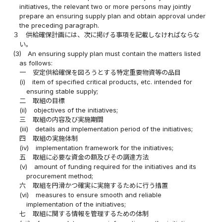
initiatives, the relevant two or more persons may jointly
prepare an ensuring supply plan and obtain approval under
the preceding paragraph.
３
供給確保計画には、次に掲げる事項を記載しなければならな
い。
(3)
An ensuring supply plan must contain the matters listed
as follows:
一
安定供給確保を図ろうとする特定重要物資等の品目
(i)
item of specified critical products, etc. intended for
ensuring stable supply;
二
取組の目標
(ii)
objectives of the initiatives;
三
取組の内容及び実施期間
(iii)
details and implementation period of the initiatives;
四
取組の実施体制
(iv)
implementation framework for the initiatives;
五
取組に必要な資金の額及びその調達方法
(v)
amount of funding required for the initiatives and its
procurement method;
六
取組を円滑かつ確実に実施するために行う措置
(vi)
measures to ensure smooth and reliable
implementation of the initiatives;
七
取組に関する情報を管理するための体制