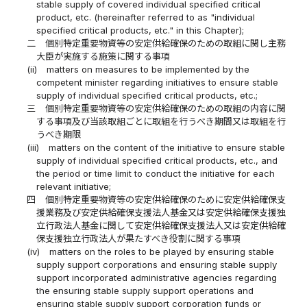
stable supply of covered individual specified critical
product, etc. (hereinafter referred to as "individual
specified critical products, etc." in this Chapter);
二
個別特定重要物資等の安定供給確保のための取組に関し主務
大臣が実施する施策に関する事項
(ii)
matters on measures to be implemented by the
competent minister regarding initiatives to ensure stable
supply of individual specified critical products, etc.;
三
個別特定重要物資等の安定供給確保のための取組の内容に関
する事項及び当該取組ごとに取組を行うべき期間又は取組を行
うべき期限
(iii)
matters on the content of the initiative to ensure stable
supply of individual specified critical products, etc., and
the period or time limit to conduct the initiative for each
relevant initiative;
四
個別特定重要物資等の安定供給確保のために安定供給確保支
援業務及び安定供給確保支援法人基金又は安定供給確保支援独
立行政法人基金に関して安定供給確保支援法人又は安定供給確
保支援独立行政法人が果たすべき役割に関する事項
(iv)
matters on the roles to be played by ensuring stable
supply support corporations and ensuring stable supply
support incorporated administrative agencies regarding
the ensuring stable supply support operations and
ensuring stable supply support corporation funds or