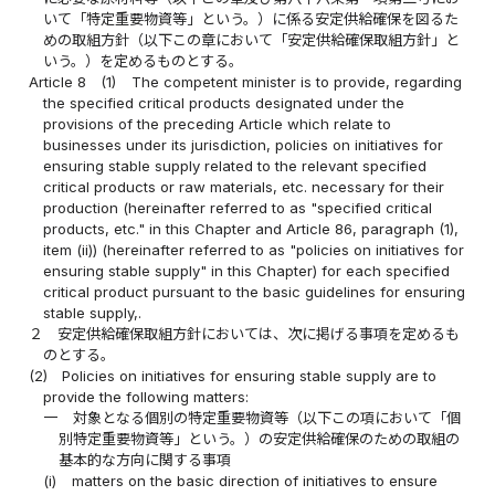
いて「特定重要物資等」という。）に係る安定供給確保を図るた
めの取組方針（以下この章において「安定供給確保取組方針」と
いう。）を定めるものとする。
Article 8
(1)
The competent minister is to provide, regarding
the specified critical products designated under the
provisions of the preceding Article which relate to
businesses under its jurisdiction, policies on initiatives for
ensuring stable supply related to the relevant specified
critical products or raw materials, etc. necessary for their
production (hereinafter referred to as "specified critical
products, etc." in this Chapter and Article 86, paragraph (1),
item (ii)) (hereinafter referred to as "policies on initiatives for
ensuring stable supply" in this Chapter) for each specified
critical product pursuant to the basic guidelines for ensuring
stable supply,.
２
安定供給確保取組方針においては、次に掲げる事項を定めるも
のとする。
(2)
Policies on initiatives for ensuring stable supply are to
provide the following matters:
一
対象となる個別の特定重要物資等（以下この項において「個
別特定重要物資等」という。）の安定供給確保のための取組の
基本的な方向に関する事項
(i)
matters on the basic direction of initiatives to ensure