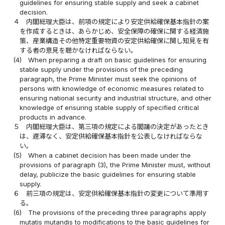
guidelines for ensuring stable supply and seek a cabinet
decision.
４
内閣総理大臣は、前項の規定により安定供給確保基本指針の案
を作成するときは、あらかじめ、安全保障の確保に関する経済施
策、産業構造その他特定重要物資の安定供給確保に関し知見を有
する者の意見を聴かなければならない。
(4)
When preparing a draft on basic guidelines for ensuring
stable supply under the provisions of the preceding
paragraph, the Prime Minister must seek the opinions of
persons with knowledge of economic measures related to
ensuring national security and industrial structure, and other
knowledge of ensuring stable supply of specified critical
products in advance.
５
内閣総理大臣は、第三項の規定による閣議の決定があったとき
は、遅滞なく、安定供給確保基本指針を公表しなければならな
い。
(5)
When a cabinet decision has been made under the
provisions of paragraph (3), the Prime Minister must, without
delay, publicize the basic guidelines for ensuring stable
supply.
６
前三項の規定は、安定供給確保基本指針の変更について準用す
る。
(6)
The provisions of the preceding three paragraphs apply
mutatis mutandis to modifications to the basic guidelines for