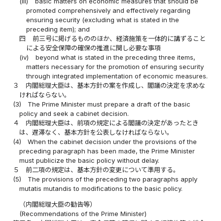
(iii)
basic matters on economic measures that should be
promoted comprehensively and effectively regarding
ensuring security (excluding what is stated in the
preceding item); and
四
前三号に掲げるもののほか、経済施策を一体的に講ずること
による安全保障の確保の推進に関し必要な事項
(iv)
beyond what is stated in the preceding three items,
matters necessary for the promotion of ensuring security
through integrated implementation of economic measures.
３
内閣総理大臣は、基本方針の案を作成し、閣議の決定を求めな
ければならない。
(3)
The Prime Minister must prepare a draft of the basic
policy and seek a cabinet decision.
４
内閣総理大臣は、前項の規定による閣議の決定があったとき
は、遅滞なく、基本方針を公表しなければならない。
(4)
When the cabinet decision under the provisions of the
preceding paragraph has been made, the Prime Minister
must publicize the basic policy without delay.
５
前二項の規定は、基本方針の変更について準用する。
(5)
The provisions of the preceding two paragraphs apply
mutatis mutandis to modifications to the basic policy.
（内閣総理大臣の勧告等）
(Recommendations of the Prime Minister)