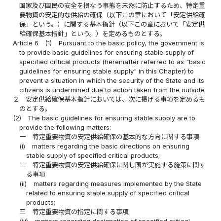
国家及び国民の安全を損なう事態を未然に防止するため、特定重
要物資の安定的な供給の確保（以下この章において「安定供給確
保」という。）に関する基本指針（以下この章において「安定供
給確保基本指針」という。）を定めるものとする。
Article 6
(1)
Pursuant to the basic policy, the government is
to provide basic guidelines for ensuring stable supply of
specified critical products (hereinafter referred to as "basic
guidelines for ensuring stable supply" in this Chapter) to
prevent a situation in which the security of the State and its
citizens is undermined due to action taken from the outside.
２
安定供給確保基本指針においては、次に掲げる事項を定めるも
のとする。
(2)
The basic guidelines for ensuring stable supply are to
provide the following matters:
一
特定重要物資の安定供給確保の基本的な方向に関する事項
(i)
matters regarding the basic directions on ensuring
stable supply of specified critical products;
二
特定重要物資の安定供給確保に関し国が実施する施策に関す
る事項
(ii)
matters regarding measures implemented by the State
related to ensuring stable supply of specified critical
products;
三
特定重要物資の指定に関する事項
(iii)
matters regarding designation of specified critical