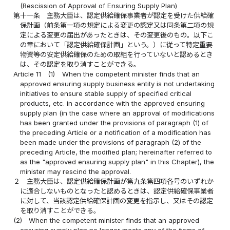
(Rescission of Approval of Ensuring Supply Plan)
第十一条
主務大臣は、認定供給確保事業者が認定を受けた供給確
保計画（前条第一項の規定による変更の認定又は同条第二項の規
定による変更の届出があったときは、その変更後のもの。以下こ
の章において「認定供給確保計画」という。）に従って特定重要
物資等の安定供給確保のための取組を行っていないと認めるとき
は、その認定を取り消すことができる。
Article 11
(1)
When the competent minister finds that an
approved ensuring supply business entity is not undertaking
initiatives to ensure stable supply of specified critical
products, etc. in accordance with the approved ensuring
supply plan (in the case where an approval of modifications
has been granted under the provisions of paragraph (1) of
the preceding Article or a notification of a modification has
been made under the provisions of paragraph (2) of the
preceding Article, the modified plan; hereinafter referred to
as the "approved ensuring supply plan" in this Chapter), the
minister may rescind the approval.
２
主務大臣は、認定供給確保計画が第九条第四項各号のいずれか
に適合しないものとなったと認めるときは、認定供給確保事業者
に対して、当該認定供給確保計画の変更を指示し、又はその認定
を取り消すことができる。
(2)
When the competent minister finds that an approved