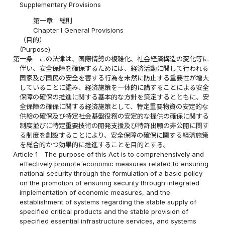
Supplementary Provisions
第一章 総則
Chapter I General Provisions
（目的）
(Purpose)
第一条
この法律は、国際情勢の複雑化、社会経済構造の変化等に
伴い、安全保障を確保するためには、経済活動に関して行われる
国家及び国民の安全を害する行為を未然に防止する重要性が増大
していることに鑑み、経済施策を一体的に講ずることによる安全
保障の確保の推進に関する基本的な方針を策定するとともに、安
全保障の確保に関する経済施策として、特定重要物資の安定的な
供給の確保及び特定社会基盤役務の安定的な提供の確保に関する
制度並びに特定重要技術の開発支援及び特許出願の非公開に関す
る制度を創設することにより、安全保障の確保に関する経済施策
を総合的かつ効果的に推進することを目的とする。
Article 1
The purpose of this Act is to comprehensively and
effectively promote economic measures related to ensuring
national security through the formulation of a basic policy
on the promotion of ensuring security through integrated
implementation of economic measures, and the
establishment of systems regarding the stable supply of
specified critical products and the stable provision of
specified essential infrastructure services, and systems