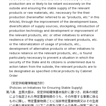
production are or likely to be reliant excessively on the
outside and ensuring the stable supply of the relevant
products or raw materials, etc. necessary for the their
production (hereinafter referred to as "products, etc." in this
Article), through the improvement of the development base,
diversification of supply sources, stockpiling, introduction of
production technology and development or improvement of
the relevant products, etc. or other initiatives to enhance
resilience of the supply chain of the relevant products, etc.
or the rationalization of usage of products, etc.,
development of alternative products or other initiatives to
reduce reliance on the relevant products, etc., is found
particularly necessary to prevent a situation in which the
security of the State and its citizens is undermined due to
action taken from the outside, the relevant products are to
be designated as specified critical products by Cabinet
Order
（安定供給確保取組方針）
(Policies on Initiatives for Ensuring Stable Supply)
第八条
主務大臣は、安定供給確保基本指針に基づき、前条の規定
により指定された特定重要物資のうち、その所管する事業に係る
ものに関し、特定重要物資ごとに当該特定重要物資又はその生産
に必要な原材料等（以下この章及び第八十六条第一項第二号にお