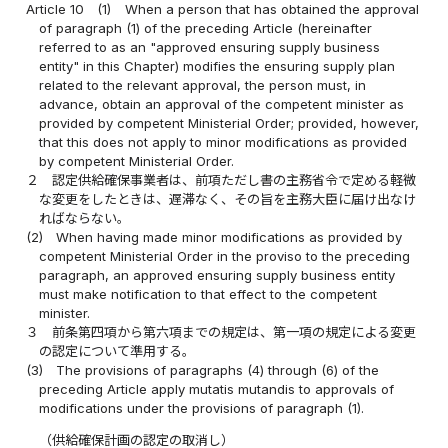
Article 10
(1)
When a person that has obtained the approval
of paragraph (1) of the preceding Article (hereinafter
referred to as an "approved ensuring supply business
entity" in this Chapter) modifies the ensuring supply plan
related to the relevant approval, the person must, in
advance, obtain an approval of the competent minister as
provided by competent Ministerial Order; provided, however,
that this does not apply to minor modifications as provided
by competent Ministerial Order.
２
認定供給確保事業者は、前項ただし書の主務省令で定める軽微
な変更をしたときは、遅滞なく、その旨を主務大臣に届け出なけ
ればならない。
(2)
When having made minor modifications as provided by
competent Ministerial Order in the proviso to the preceding
paragraph, an approved ensuring supply business entity
must make notification to that effect to the competent
minister.
３
前条第四項から第六項までの規定は、第一項の規定による変更
の認定について準用する。
(3)
The provisions of paragraphs (4) through (6) of the
preceding Article apply mutatis mutandis to approvals of
modifications under the provisions of paragraph (1).
（供給確保計画の認定の取消し）