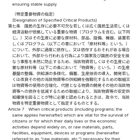
ensuring stable supply.
（特定重要物資の指定）
(Designation of Specified Critical Products)
第七条
国民の生存に必要不可欠な若しくは広く国民生活若しくは
経済活動が依拠している重要な物資（プログラムを含む。以下同
じ。）又はその生産に必要な原材料、部品、設備、機器、装置若
しくはプログラム（以下この章において「原材料等」という。）
について、外部に過度に依存し、又は依存するおそれがある場合
において、外部から行われる行為により国家及び国民の安全を損
なう事態を未然に防止するため、当該物資若しくはその生産に必
要な原材料等（以下この条において「物資等」という。）の生産
基盤の整備、供給源の多様化、備蓄、生産技術の導入、開発若し
くは改良その他の当該物資等の供給網を強靱化するための取組又
は物資等の使用の合理化、代替となる物資の開発その他の当該物
資等への依存を低減するための取組により、当該物資等の安定供
給確保を図ることが特に必要と認められるときは、政令で、当該
物資を特定重要物資として指定するものとする。
Article 7
When critical products (including programs; the
same applies hereinafter) which are vital for the survival of
citizens or for which their daily lives or the economic
activities depend widely on, or raw materials, parts,
facilities, equipment, devices or programs (hereinafter
referred to as "raw materials, etc.") necessary for their