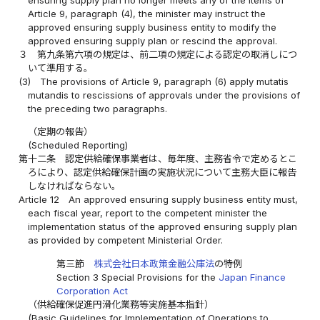
ensuring supply plan no longer meets any of the items of
Article 9, paragraph (4), the minister may instruct the
approved ensuring supply business entity to modify the
approved ensuring supply plan or rescind the approval.
３
第九条第六項の規定は、前二項の規定による認定の取消しにつ
いて準用する。
(3)
The provisions of Article 9, paragraph (6) apply mutatis
mutandis to rescissions of approvals under the provisions of
the preceding two paragraphs.
（定期の報告）
(Scheduled Reporting)
第十二条
認定供給確保事業者は、毎年度、主務省令で定めるとこ
ろにより、認定供給確保計画の実施状況について主務大臣に報告
しなければならない。
Article 12
An approved ensuring supply business entity must,
each fiscal year, report to the competent minister the
implementation status of the approved ensuring supply plan
as provided by competent Ministerial Order.
第三節
株式会社日本政策金融公庫法
の特例
Section 3 Special Provisions for the
Japan Finance
Corporation Act
（供給確保促進円滑化業務等実施基本指針）
(Basic Guidelines for Implementation of Operations to