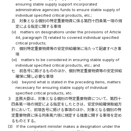
ensuring stable supply support incorporated
administrative agencies funds to ensure stable supply of
individual specified critical products, etc.;
五
対象となる個別の特定重要物資に係る第四十四条第一項の規
定による指定に関する事項
(v)
matters on designations under the provisions of Article
44, paragraph (1) related to covered individual specified
critical products;
六
個別特定重要物資等の安定供給確保に当たって配慮すべき事
項
(vi)
matters to be considered in ensuring stable supply of
individual specified critical products, etc.; and
七
前各号に掲げるもののほか、個別特定重要物資等の安定供給
確保に関し必要な事項
(vii)
beyond what is stated in the preceding items, matters
necessary for ensuring stable supply of individual
specified critical products, etc.
３
主務大臣は、対象となる個別の特定重要物資について、第四十
四条第一項の規定による指定をしたときは、安定供給確保取組方
針において、前項各号に掲げる事項のほか、対象となる個別の特
定重要物資に係る同条第六項に規定する措置に関する事項を定め
るものとする。
(3)
If the competent minister makes a designation under the