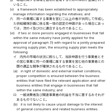
いること。
(v)
a framework has been established to appropriately
manage information regarding the initiatives; and
六
同一の業種に属する事業を営む二以上の者が共同して作成し
た供給確保計画に係る第一項の認定の申請があった場合にあっ
ては、次のイ及びロに適合するものであること。
(vi)
if two or more persons engaged in businesses that fall
within the same industry have jointly applied for the
approval of paragraph (1) with regard to a jointly prepared
ensuring supply plan, the ensuring supply plan meets the
following:
イ
内外の市場の状況に照らして、当該申請を行う事業者とそ
の営む事業と同一の業種に属する事業を営む他の事業者との
間の適正な競争が確保されるものであること。
(a)
in light of domestic and external market conditions,
proper competition is ensured between the business
entities that have filed the relevant application and other
business entities that engage in businesses that fall
within the same industry; and
ロ
一般消費者及び関連事業者の利益を不当に害するおそれが
あるものでないこと。
(b)
it is not likely to cause unjust damage to the interest
of general consumers and related business entities.