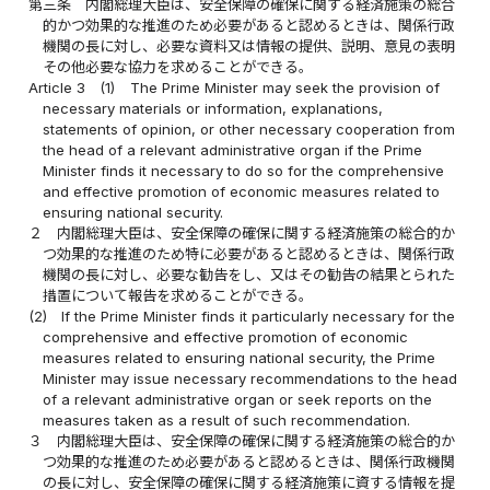
第三条
内閣総理大臣は、安全保障の確保に関する経済施策の総合
的かつ効果的な推進のため必要があると認めるときは、関係行政
機関の長に対し、必要な資料又は情報の提供、説明、意見の表明
その他必要な協力を求めることができる。
Article 3
(1)
The Prime Minister may seek the provision of
necessary materials or information, explanations,
statements of opinion, or other necessary cooperation from
the head of a relevant administrative organ if the Prime
Minister finds it necessary to do so for the comprehensive
and effective promotion of economic measures related to
ensuring national security.
２
内閣総理大臣は、安全保障の確保に関する経済施策の総合的か
つ効果的な推進のため特に必要があると認めるときは、関係行政
機関の長に対し、必要な勧告をし、又はその勧告の結果とられた
措置について報告を求めることができる。
(2)
If the Prime Minister finds it particularly necessary for the
comprehensive and effective promotion of economic
measures related to ensuring national security, the Prime
Minister may issue necessary recommendations to the head
of a relevant administrative organ or seek reports on the
measures taken as a result of such recommendation.
３
内閣総理大臣は、安全保障の確保に関する経済施策の総合的か
つ効果的な推進のため必要があると認めるときは、関係行政機関
の長に対し、安全保障の確保に関する経済施策に資する情報を提