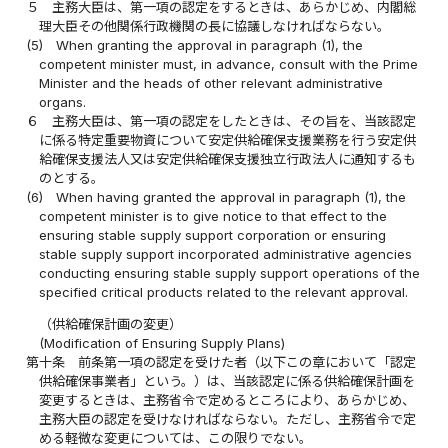
５
主務大臣は、第一項の認定をするときは、あらかじめ、内閣総
理大臣その他関係行政機関の長に協議しなければならない。
(5)
When granting the approval in paragraph (1), the
competent minister must, in advance, consult with the Prime
Minister and the heads of other relevant administrative
organs.
６
主務大臣は、第一項の認定をしたときは、その旨を、当該認定
に係る特定重要物資について安定供給確保支援業務を行う安定供
給確保支援法人又は安定供給確保支援独立行政法人に通知するも
のとする。
(6)
When having granted the approval in paragraph (1), the
competent minister is to give notice to that effect to the
ensuring stable supply support corporation or ensuring
stable supply support incorporated administrative agencies
conducting ensuring stable supply support operations of the
specified critical products related to the relevant approval.
（供給確保計画の変更）
(Modification of Ensuring Supply Plans)
第十条
前条第一項の認定を受けた者（以下この章において「認定
供給確保事業者」という。）は、当該認定に係る供給確保計画を
変更するときは、主務省令で定めるところにより、あらかじめ、
主務大臣の認定を受けなければならない。ただし、主務省令で定
める軽微な変更については、この限りでない。