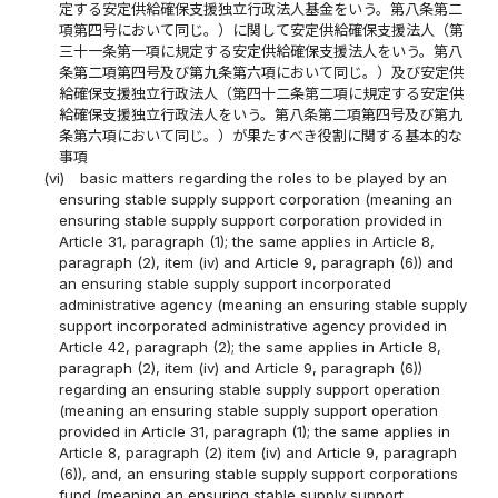
定する安定供給確保支援独立行政法人基金をいう。第八条第二
項第四号において同じ。）に関して安定供給確保支援法人（第
三十一条第一項に規定する安定供給確保支援法人をいう。第八
条第二項第四号及び第九条第六項において同じ。）及び安定供
給確保支援独立行政法人（第四十二条第二項に規定する安定供
給確保支援独立行政法人をいう。第八条第二項第四号及び第九
条第六項において同じ。）が果たすべき役割に関する基本的な
事項
(vi)
basic matters regarding the roles to be played by an
ensuring stable supply support corporation (meaning an
ensuring stable supply support corporation provided in
Article 31, paragraph (1); the same applies in Article 8,
paragraph (2), item (iv) and Article 9, paragraph (6)) and
an ensuring stable supply support incorporated
administrative agency (meaning an ensuring stable supply
support incorporated administrative agency provided in
Article 42, paragraph (2); the same applies in Article 8,
paragraph (2), item (iv) and Article 9, paragraph (6))
regarding an ensuring stable supply support operation
(meaning an ensuring stable supply support operation
provided in Article 31, paragraph (1); the same applies in
Article 8, paragraph (2) item (iv) and Article 9, paragraph
(6)), and, an ensuring stable supply support corporations
fund (meaning an ensuring stable supply support