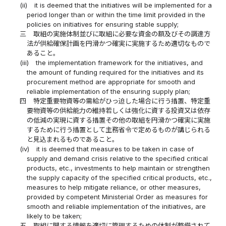
(ii)
it is deemed that the initiatives will be implemented for a
period longer than or within the time limit provided in the
policies on initiatives for ensuring stable supply;
三
取組の実施体制並びに取組に必要な資金の額及びその調達方
法が供給確保計画を円滑かつ確実に実施するため適切なもので
あること。
(iii)
the implementation framework for the initiatives, and
the amount of funding required for the initiatives and its
procurement method are appropriate for smooth and
reliable implementation of the ensuring supply plan;
四
特定重要物資等の需給がひっ迫した場合に行う措置、特定重
要物資等の供給能力の維持若しくは強化に資する投資又は依存
の低減の実現に資する措置その他の取組を円滑かつ確実に実施
するために行う措置として主務省令で定めるものが講じられる
と見込まれるものであること。
(iv)
it is deemed that measures to be taken in case of
supply and demand crisis relative to the specified critical
products, etc., investments to help maintain or strengthen
the supply capacity of the specified critical products, etc.,
measures to help mitigate reliance, or other measures,
provided by competent Ministerial Order as measures for
smooth and reliable implementation of the initiatives, are
likely to be taken;
五
取組に関する情報を適切に管理するための体制が整備されて