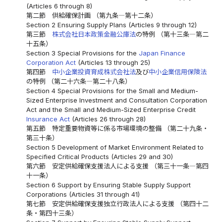
(Articles 6 through 8)
第二節 供給確保計画 （第九条―第十二条）
Section 2 Ensuring Supply Plans (Articles 9 through 12)
第三節
株式会社日本政策金融公庫法
の特例 （第十三条―第二
十五条）
Section 3 Special Provisions for the
Japan Finance
Corporation Act
(Articles 13 through 25)
第四節
中小企業投資育成株式会社法
及び
中小企業信用保険法
の特例 （第二十六条―第二十八条）
Section 4 Special Provisions for the Small and Medium-
Sized Enterprise Investment and Consultation Corporation
Act and the Small and Medium-Sized Enterprise Credit
Insurance Act
(Articles 26 through 28)
第五節 特定重要物資等に係る市場環境の整備 （第二十九条・
第三十条）
Section 5 Development of Market Environment Related to
Specified Critical Products (Articles 29 and 30)
第六節 安定供給確保支援法人による支援 （第三十一条―第四
十一条）
Section 6 Support by Ensuring Stable Supply Support
Corporations (Articles 31 through 41)
第七節 安定供給確保支援独立行政法人による支援 （第四十二
条・第四十三条）