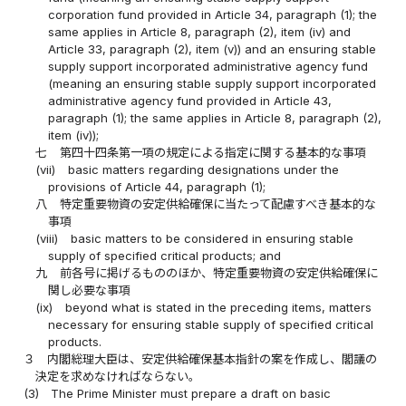
corporation fund provided in Article 34, paragraph (1); the
same applies in Article 8, paragraph (2), item (iv) and
Article 33, paragraph (2), item (v)) and an ensuring stable
supply support incorporated administrative agency fund
(meaning an ensuring stable supply support incorporated
administrative agency fund provided in Article 43,
paragraph (1); the same applies in Article 8, paragraph (2),
item (iv));
七
第四十四条第一項の規定による指定に関する基本的な事項
(vii)
basic matters regarding designations under the
provisions of Article 44, paragraph (1);
八
特定重要物資の安定供給確保に当たって配慮すべき基本的な
事項
(viii)
basic matters to be considered in ensuring stable
supply of specified critical products; and
九
前各号に掲げるもののほか、特定重要物資の安定供給確保に
関し必要な事項
(ix)
beyond what is stated in the preceding items, matters
necessary for ensuring stable supply of specified critical
products.
３
内閣総理大臣は、安定供給確保基本指針の案を作成し、閣議の
決定を求めなければならない。
(3)
The Prime Minister must prepare a draft on basic