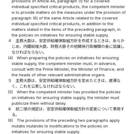
provisions of Article 44, paragraph (1) for a covered
individual specified critical products, the competent minister
is to provide matters on the measures under the provision of
paragraph (6) of the same Article related to the covered
individual specified critical products, in addition to the
matters stated in the items of the preceding paragraph, in
the policies on initiatives for ensuring stable supply.
４
主務大臣は、安定供給確保取組方針を作成するときは、あらか
じめ、内閣総理大臣、財務大臣その他関係行政機関の長に協議し
なければならない。
(4)
When preparing the policies on initiatives for ensuring
stable supply, the competent minister must, in advance,
consult with the Prime Minister, the Minister of Finance, and
the heads of other relevant administrative organs.
５
主務大臣は、安定供給確保取組方針を定めたときは、遅滞な
く、これを公表しなければならない。
(5)
When the competent minister has provided the policies
on initiatives for ensuring stable supply, the minister must
publicize them without delay.
６
前二項の規定は、安定供給確保取組方針の変更について準用す
る。
(6)
The provisions of the preceding two paragraphs apply
mutatis mutandis to modifications to the policies on
initiatives for ensuring stable supply.