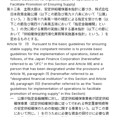
Facilitate Promotion of Ensuring Supply)
第十三条
主務大臣は、安定供給確保基本指針に基づき、株式会社
日本政策金融公庫（以下この節及び第九十八条において「公庫」
という。）及び第十六条第一項の規定による指定を受けた者（以
下この節及び第四十八条第五項において「指定金融機関」とい
う。）の次に掲げる業務の実施に関する基本指針（以下この節に
おいて「供給確保促進円滑化業務等実施基本指針」という。）を
定めるものとする。
Article 13
(1)
Pursuant to the basic guidelines for ensuring
stable supply, the competent minister is to provide basic
guidelines for the implementation of operations, listed as
follows, of the Japan Finance Corporation (hereinafter
referred to as "JFC" in this Section and Article 98) and a
person that has been designated under the provisions of
Article 16, paragraph (1) (hereinafter referred to as
"designated financial institution" in this Section and Article
48, paragraph (5)) (hereinafter referred to as the "basic
guidelines for implementation of operations to facilitate
promotion of ensuring supply" in this Section):
一
公庫が指定金融機関に対し、認定供給確保事業者が認定供給
確保事業（認定供給確保計画に従って行われる特定重要物資等
の安定供給確保のための取組に関する事業をいう。以下この章
において同じ。）を行うために必要な資金の貸付けに必要な資