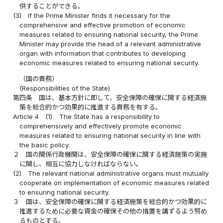
供することができる。
(3)
If the Prime Minister finds it necessary for the
comprehensive and effective promotion of economic
measures related to ensuring national security, the Prime
Minister may provide the head of a relevant administrative
organ with information that contributes to developing
economic measures related to ensuring national security.
（国の責務）
(Responsibilities of the State)
第四条
国は、基本方針に即して、安全保障の確保に関する経済施
策を総合的かつ効果的に推進する責務を有する。
Article 4
(1)
The State has a responsibility to
comprehensively and effectively promote economic
measures related to ensuring national security in line with
the basic policy.
２
国の関係行政機関は、安全保障の確保に関する経済施策の実施
に関し、相互に協力しなければならない。
(2)
The relevant national administrative organs must mutually
cooperate on implementation of economic measures related
to ensuring national security.
３
国は、安全保障の確保に関する経済施策を総合的かつ効果的に
推進するために必要な資金の確保その他の措置を講ずるよう努め
るものとする。