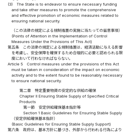
(3)
The State is to endeavor to ensure necessary funding
and take other measures to promote the comprehensive
and effective promotion of economic measures related to
ensuring national security.
（この法律の規定による規制措置の実施に当たっての留意事項）
(Points of Attention in the Implementation of Control
Measures Under the Provisions of This Act)
第五条
この法律の規定による規制措置は、経済活動に与える影響
を考慮し、安全保障を確保するため合理的に必要と認められる限
度において行わなければならない。
Article 5
Control measures under the provisions of this Act
must be taken in consideration of the impact on economic
activity and to the extent found to be reasonably necessary
to ensure national security.
第二章 特定重要物資の安定的な供給の確保
Chapter II Ensuring Stable Supply of Specified Critical
Products
第一節 安定供給確保基本指針等
Section 1 Basic Guidelines for Ensuring Stable Supply
（安定供給確保基本指針）
(Basic Guidelines for Ensuring Stable Supply Support)
第六条
政府は、基本方針に基づき、外部から行われる行為により