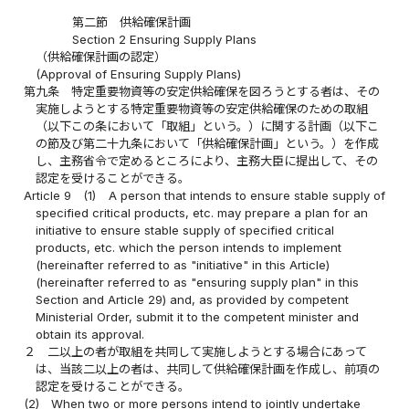
第二節 供給確保計画
Section 2 Ensuring Supply Plans
（供給確保計画の認定）
(Approval of Ensuring Supply Plans)
第九条
特定重要物資等の安定供給確保を図ろうとする者は、その
実施しようとする特定重要物資等の安定供給確保のための取組
（以下この条において「取組」という。）に関する計画（以下こ
の節及び第二十九条において「供給確保計画」という。）を作成
し、主務省令で定めるところにより、主務大臣に提出して、その
認定を受けることができる。
Article 9
(1)
A person that intends to ensure stable supply of
specified critical products, etc. may prepare a plan for an
initiative to ensure stable supply of specified critical
products, etc. which the person intends to implement
(hereinafter referred to as "initiative" in this Article)
(hereinafter referred to as "ensuring supply plan" in this
Section and Article 29) and, as provided by competent
Ministerial Order, submit it to the competent minister and
obtain its approval.
２
二以上の者が取組を共同して実施しようとする場合にあって
は、当該二以上の者は、共同して供給確保計画を作成し、前項の
認定を受けることができる。
(2)
When two or more persons intend to jointly undertake