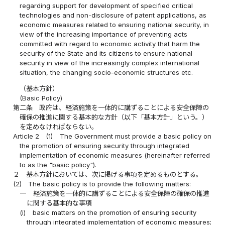
regarding support for development of specified critical
technologies and non-disclosure of patent applications, as
economic measures related to ensuring national security, in
view of the increasing importance of preventing acts
committed with regard to economic activity that harm the
security of the State and its citizens to ensure national
security in view of the increasingly complex international
situation, the changing socio-economic structures etc.
（基本方針）
(Basic Policy)
第二条
政府は、経済施策を一体的に講ずることによる安全保障の
確保の推進に関する基本的な方針（以下「基本方針」という。）
を定めなければならない。
Article 2
(1)
The Government must provide a basic policy on
the promotion of ensuring security through integrated
implementation of economic measures (hereinafter referred
to as the "basic policy").
２
基本方針においては、次に掲げる事項を定めるものとする。
(2)
The basic policy is to provide the following matters:
一
経済施策を一体的に講ずることによる安全保障の確保の推進
に関する基本的な事項
(i)
basic matters on the promotion of ensuring security
through integrated implementation of economic measures;