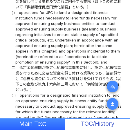
金を貸し付ける業務及びこれに附帯する業務（以下この節にお
いて「供給確保促進円滑化業務」という。）
(i)
operations for JFC to lend a designated financial
institution funds necessary to lend funds necessary for
approved ensuring supply business entities to conduct
approved ensuring supply business (meaning business
regarding initiatives to ensure stable supply of specified
critical products, etc. undertaken in accordance with an
approved ensuring supply plan; hereinafter the same
applies in this Chapter) and operations incidental to them
(hereinafter referred to as "operations to facilitate
promotion of ensuring supply" in this Section); and
二
指定金融機関が認定供給確保事業者に対し、認定供給確保事
業を行うために必要な資金を貸し付ける業務のうち、当該貸付
けに必要な資金について公庫から貸付けを受けて行うもの（以
下この章及び第九十六条第二号において「供給確保促進業務」
translate
という。）
(ii)
operations for a designated financial institution to lend
an approved ensuring supply business entity funds
download
necessary to conduct approved ensuring supply business
for which the funds necessary for the relevant lending
are lent by JFC (hereinafter referred to as "operations to
Main Text
TOC/History
promote ensuring supply" in this Chapter and Article 96,
item (ii)).