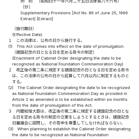
附 則 〔昭和四十一年六月二十五日法律第八十六号〕
〔抄〕
Supplementary Provisions [Act No. 86 of June 25, 1966
Extract] [Extract]
（施行期日）
(Effective Date)
１
この法律は、公布の日から施行する。
(1)
This Act comes into effect on the date of promulgation.
（建国記念の日となる日を定める政令の制定）
(Enactment of Cabinet Order designating the date to be
recognized as National Foundation Commemoration Day)
２
改正後の第二条に規定する建国記念の日となる日を定める政令
は、この法律の公布の日から起算して六月以内に制定するものと
する。
(2)
The Cabinet Order designating the date to be recognized
as National Foundation Commemoration Day as provided in
Article 2 as amended is to be established within six months
from the date of promulgation of this Act.
３
内閣総理大臣は、改正後の第二条に規定する建国記念の日とな
る日を定める政令の制定の立案をしようとするときは、建国記念
日審議会に諮問し、その答申を尊重してしなければならない。
(3)
When planning to establish the Cabinet Order designating
the date to be recognized as National Foundation