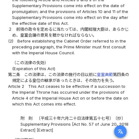
Supplementary Provisions come into effect on the date of
promulgation; and the provisions of Articles 10 and 11 of the
Supplementary Provisions come into effect on the day after
the effective date of this Act.
２
前項の政令を定めるに当たっては、内閣総理大臣は、あらかじ
め、皇室会議の意見を聴かなければならない。
(2)
Before establishing the Cabinet Order referred to in the
preceding paragraph, the Prime Minister must first consult
with the Imperial House Council.
（この法律の失効）
(Expiration of this Act)
第二条
この法律は、この法律の施行の日以前に
皇室典範
第四条の
規定による皇位の継承があったときは、その効力を失う。
Article 2
This Act ceases to be effective if a succession to
the Imperial Throne has occurred under the provisions of
Article 4 of the Imperial House Act on or before the date on
which this Act comes into effect.
附 則 〔平成三十年六月二十日法律第五十七号〕〔抄〕
Supplementary Provisions [Act No. 57 of June 20, 2018
Extract] [Extract]
translate