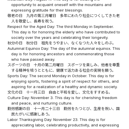
opportunity to acquaint oneself with the mountains and
expressing gratitude for their blessings.
敬老の日 九月の第三月曜日 多年にわたり社会につくしてきた老
人を敬愛し、長寿を祝う。
Respect for the Aged Day: The third Monday in September.
This day is for honoring the elderly who have contributed to
society over the years and celebrating their longevity.
秋分の日 秋分日 祖先をうやまい、なくなつた人々をしのぶ。
Autumnal Equinox Day: The day of the autumnal equinox. This
day is for honoring ancestors and commemorating those
who have passed away.
スポーツの日 十月の第二月曜日 スポーツを楽しみ、他者を尊重
する精神を培うとともに、健康で活力ある社会の実現を願う。
Sports Day: The second Monday in October. This day is for
enjoying sports, fostering a spirit of respect for others, and
aspiring for a realization of a healthy and dynamic society.
文化の日 十一月三日 自由と平和を愛し、文化をすすめる。
Culture Day: November 3. This day is for cherishing freedom
and peace, and nurturing culture.
勤労感謝の日 十一月二十三日 勤労をたつとび、生産を祝い、国
民たがいに感謝しあう。
Labor Thanksgiving Day: November 23. This day is for
appreciating labor, celebrating productivity, and expressing