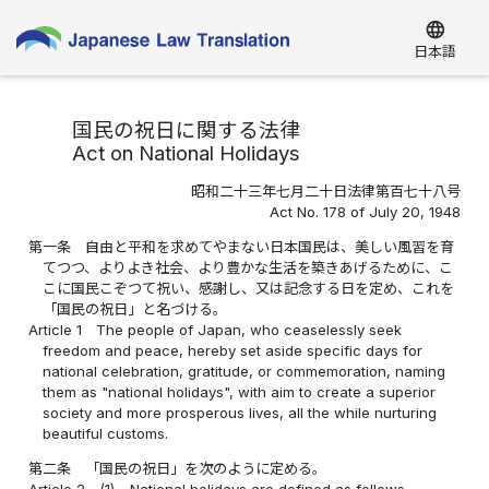
language
日本語
国民の祝日に関する法律
Act on National Holidays
昭和二十三年七月二十日法律第百七十八号
Act No. 178 of July 20, 1948
第一条
自由と平和を求めてやまない日本国民は、美しい風習を育
てつつ、よりよき社会、より豊かな生活を築きあげるために、こ
こに国民こぞつて祝い、感謝し、又は記念する日を定め、これを
「国民の祝日」と名づける。
Article 1
The people of Japan, who ceaselessly seek
freedom and peace, hereby set aside specific days for
national celebration, gratitude, or commemoration, naming
them as "national holidays", with aim to create a superior
society and more prosperous lives, all the while nurturing
beautiful customs.
第二条
「国民の祝日」を次のように定める。
Article 2
(1)
National holidays are defined as follows.