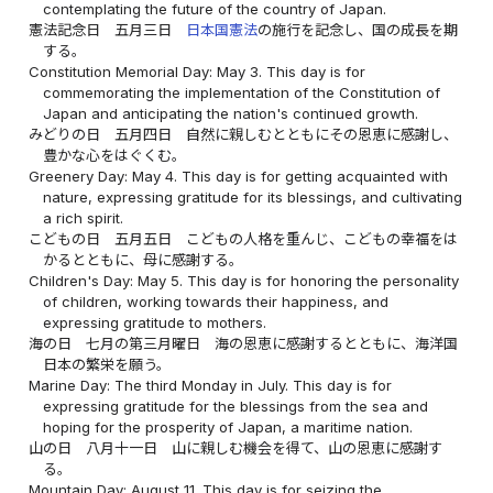
contemplating the future of the country of Japan.
憲法記念日 五月三日
日本国憲法
の施行を記念し、国の成長を期
する。
Constitution Memorial Day: May 3. This day is for
commemorating the implementation of the Constitution of
Japan and anticipating the nation's continued growth.
みどりの日 五月四日 自然に親しむとともにその恩恵に感謝し、
豊かな心をはぐくむ。
Greenery Day: May 4. This day is for getting acquainted with
nature, expressing gratitude for its blessings, and cultivating
a rich spirit.
こどもの日 五月五日 こどもの人格を重んじ、こどもの幸福をは
かるとともに、母に感謝する。
Children's Day: May 5. This day is for honoring the personality
of children, working towards their happiness, and
expressing gratitude to mothers.
海の日 七月の第三月曜日 海の恩恵に感謝するとともに、海洋国
日本の繁栄を願う。
Marine Day: The third Monday in July. This day is for
expressing gratitude for the blessings from the sea and
hoping for the prosperity of Japan, a maritime nation.
山の日 八月十一日 山に親しむ機会を得て、山の恩恵に感謝す
る。
Mountain Day: August 11. This day is for seizing the