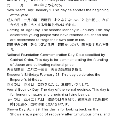
元日 一月一日 年のはじめを祝う。
New Year's Day: January 1. This day celebrates the beginning
of the year.
成人の日 一月の第二月曜日 おとなになつたことを自覚し、みず
から生き抜こうとする青年を祝いはげます。
Coming-of-Age Day: The second Monday in January. This day
celebrates young people who have reached adulthood and
are determined to forge their own path in life.
建国記念の日 政令で定める日 建国をしのび、国を愛する心を養
う。
National Foundation Commemoration Day: Date specified by
Cabinet Order. This day is for commemorating the founding
of Japan and cultivating national pride.
天皇誕生日 二月二十三日 天皇の誕生日を祝う。
Emperor's Birthday: February 23. This day celebrates the
Emperor's birthday.
春分の日 春分日 自然をたたえ、生物をいつくしむ。
Vernal Equinox Day: The day of the vernal equinox. This day is
for honoring nature and cherishing living beings.
昭和の日 四月二十九日 激動の日々を経て、復興を遂げた昭和の
時代を顧み、国の将来に思いをいたす。
Showa Day: April 29. This day is for looking back on the
Showa era, a period of recovery after tumultuous times, and