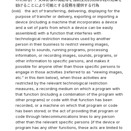
妨げることにより可能とする役務を提供する行為
(xviii)
the act of transferring, delivering, displaying for the
purpose of transfer or delivery, exporting or importing a
device (including a machine that incorporates a device
and a set of parts from which a device can be easily
assembled) with a function that interferes with
technological restriction measures used by another
person in their business to restrict viewing images,
listening to sounds, running programs, processing
information, or recording images, sounds, programs, or
other information to specific persons, and makes it
possible for anyone other than those specific persons to
engage in those activities (referred to as "viewing images,
etc." in this item below), when those activities are
restricted by the relevant technological restriction
measures, a recording medium on which a program with
that function (including a combination of the program with
other programs) or code with that function has been
recorded, or a machine on which that program or code
has been stored; or the act of providing that program or
code through telecommunications lines to any person
other than the relevant specific persons (if the device or
program has any other functions, these acts are limited to