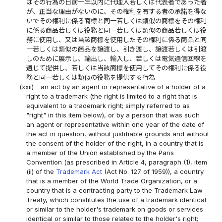
はその行為の日前一年以内に代理人若しくは代表者であった者
が、正当な理由がないのに、その権利を有する者の承諾を得な
いでその権利に係る商標と同一若しくは類似の商標をその権利
に係る商品若しくは役務と同一若しくは類似の商品若しくは役
務に使用し、又は当該商標を使用したその権利に係る商品と同
一若しくは類似の商品を譲渡し、引き渡し、譲渡若しくは引渡
しのために展示し、輸出し、輸入し、若しくは電気通信回線を
通じて提供し、若しくは当該商標を使用してその権利に係る役
務と同一若しくは類似の役務を提供する行為
(xxii)
an act by an agent or representative of a holder of a
right to a trademark (the right is limited to a right that is
equivalent to a trademark right; simply referred to as
"right" in this item below), or by a person that was such
an agent or representative within one year of the date of
the act in question, without justifiable grounds and without
the consent of the holder of the right, in a country that is
a member of the Union established by the Paris
Convention (as prescribed in Article 4, paragraph (1), item
(ii) of the
Trademark Act
(Act No. 127 of 1959)), a country
that is a member of the World Trade Organization, or a
country that is a contracting party to the Trademark Law
Treaty, which constitutes the use of a trademark identical
or similar to the holder's trademark on goods or services
identical or similar to those related to the holder's right;