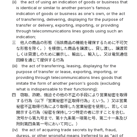
(ii)
the act of using an indication of goods or business that
is identical or similar to another person's famous
indication of goods or business as one's own, or the act
of transferring, delivering, displaying for the purpose of
transfer or delivery, exporting, importing, or providing
through telecommunications lines goods using such an
indication;
三
他人の商品の形態（当該商品の機能を確保するために不可欠
な形態を除く。）を模倣した商品を譲渡し、貸し渡し、譲渡若
しくは貸渡しのために展示し、輸出し、輸入し、又は電気通信
回線を通じて提供する行為
(iii)
the act of transferring, leasing, displaying for the
purpose of transfer or lease, exporting, importing, or
providing through telecommunications lines goods that
imitate the form of another person's goods (excluding
what is indispensable to their functioning);
四
窃取、詐欺、強迫その他の不正の手段により営業秘密を取得
する行為（以下「営業秘密不正取得行為」という。）又は営業
秘密不正取得行為により取得した営業秘密を使用し、若しくは
開示する行為（秘密を保持しつつ特定の者に示すことを含む。
次号から第九号まで、第十九条第一項第七号、第二十一条及び
附則第四条第一号において同じ。）
(iv)
the act of acquiring trade secrets by theft, fraud,
duress, or other wrongful means (referred to as "act of