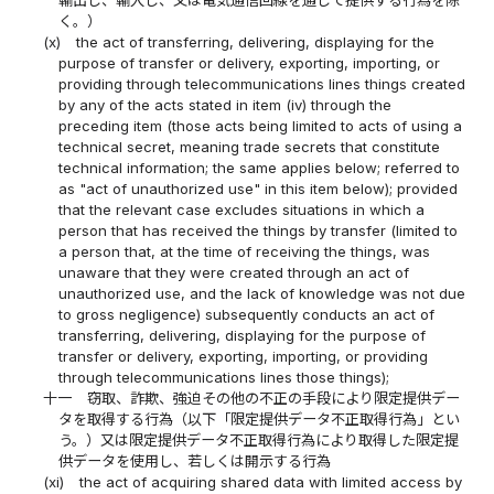
輸出し、輸入し、又は電気通信回線を通じて提供する行為を除
く。）
(x)
the act of transferring, delivering, displaying for the
purpose of transfer or delivery, exporting, importing, or
providing through telecommunications lines things created
by any of the acts stated in item (iv) through the
preceding item (those acts being limited to acts of using a
technical secret, meaning trade secrets that constitute
technical information; the same applies below; referred to
as "act of unauthorized use" in this item below); provided
that the relevant case excludes situations in which a
person that has received the things by transfer (limited to
a person that, at the time of receiving the things, was
unaware that they were created through an act of
unauthorized use, and the lack of knowledge was not due
to gross negligence) subsequently conducts an act of
transferring, delivering, displaying for the purpose of
transfer or delivery, exporting, importing, or providing
through telecommunications lines those things);
十一
窃取、詐欺、強迫その他の不正の手段により限定提供デー
タを取得する行為（以下「限定提供データ不正取得行為」とい
う。）又は限定提供データ不正取得行為により取得した限定提
供データを使用し、若しくは開示する行為
(xi)
the act of acquiring shared data with limited access by