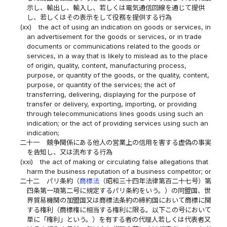
示し、輸出し、輸入し、若しくは電気通信回線を通じて提供
し、若しくはその表示をして役務を提供する行為
(xx)
the act of using an indication on goods or services, in
an advertisement for the goods or services, or in trade
documents or communications related to the goods or
services, in a way that is likely to mislead as to the place
of origin, quality, content, manufacturing process,
purpose, or quantity of the goods, or the quality, content,
purpose, or quantity of the services; the act of
transferring, delivering, displaying for the purpose of
transfer or delivery, exporting, importing, or providing
through telecommunications lines goods using such an
indication; or the act of providing services using such an
indication;
二十一
競争関係にある他人の営業上の信用を害する虚偽の事実
を告知し、又は流布する行為
(xxi)
the act of making or circulating false allegations that
harm the business reputation of a business competitor; or
二十二
パリ条約（
商標法
（昭和三十四年法律第百二十七号）第
四条第一項第二号に規定するパリ条約をいう。）の同盟国、世
界貿易機関の加盟国又は商標法条約の締約国において商標に関
する権利（商標権に相当する権利に限る。以下この号において
単に「権利」という。）を有する者の代理人若しくは代表者又