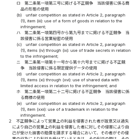
ロ
第二条第一項第三号に掲げる不正競争 当該侵害に係る商
品の形態の使用
(b)
unfair competition as stated in Article 2, paragraph
(1), item (iii): use of a form of goods in relation to the
infringement;
ハ
第二条第一項第四号から第九号までに掲げる不正競争 当
該侵害に係る営業秘密の使用
(c)
unfair competition as stated in Article 2, paragraph
(1), items (iv) through (ix): use of trade secrets in relation
to the infringement;
ニ
第二条第一項第十一号から第十六号までに掲げる不正競
争 当該侵害に係る限定提供データの使用
(d)
unfair competition as stated in Article 2, paragraph
(1), items (xi) through (xvi): use of shared data with
limited access in relation to the infringement; and
ホ
第二条第一項第二十二号に掲げる不正競争 当該侵害に係
る商標の使用
(e)
unfair competition as stated in Article 2, paragraph
(1), item (xxii): use of a trademark in relation to the
infringement.
２
不正競争によって営業上の利益を侵害された者が故意又は過失
により自己の営業上の利益を侵害した者に対しその侵害により自
己が受けた損害の賠償を請求する場合において、その者がその侵
害の行為により利益を受けているときは、その利益の額は、その