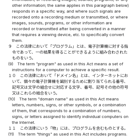
other information; the same applies in this paragraph below)
responds in a specific way, and where such signals are
recorded onto a recording medium or transmitted, or where
images, sounds, programs, or other information are
recorded or transmitted after being converted in a manner
that requires a viewing device, etc. to specifically convert
them.
９
この法律において「プログラム」とは、電子計算機に対する指
令であって、一の結果を得ることができるように組み合わされた
ものをいう。
(9)
The term "program" as used in this Act means a set of
instructions for a computer to achieve a specific result.
１０
この法律において「ドメイン名」とは、インターネットにお
いて、個々の電子計算機を識別するために割り当てられる番号、
記号又は文字の組合せに対応する文字、番号、記号その他の符号
又はこれらの結合をいう。
(10)
The term "domain name" as used in this Act means
letters, numbers, signs, or other symbols, or a combination
of them, that corresponds to a combination of numbers,
signs, or letters assigned to identify individual computers on
the Internet.
１１
この法律にいう「物」には、プログラムを含むものとする。
(11)
The term "things" as used in this Act includes programs.