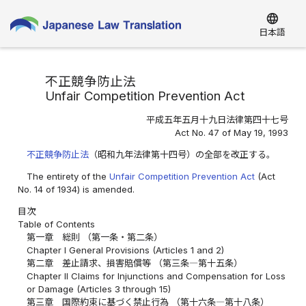
language
日本語
不正競争防止法
Unfair Competition Prevention Act
平成五年五月十九日法律第四十七号
Act No. 47 of May 19, 1993
不正競争防止法
（昭和九年法律第十四号）の全部を改正する。
The entirety of the
Unfair Competition Prevention Act
(Act
No. 14 of 1934) is amended.
目次
Table of Contents
第一章 総則 （第一条・第二条）
Chapter I General Provisions (Articles 1 and 2)
第二章 差止請求、損害賠償等 （第三条―第十五条）
Chapter II Claims for Injunctions and Compensation for Loss
or Damage (Articles 3 through 15)
第三章 国際約束に基づく禁止行為 （第十六条―第十八条）