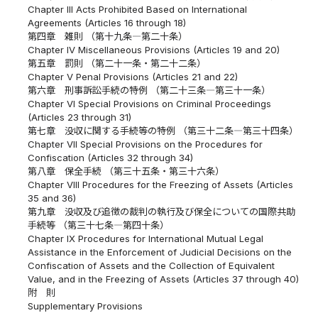
Chapter III Acts Prohibited Based on International
Agreements (Articles 16 through 18)
第四章 雑則 （第十九条―第二十条）
Chapter IV Miscellaneous Provisions (Articles 19 and 20)
第五章 罰則 （第二十一条・第二十二条）
Chapter V Penal Provisions (Articles 21 and 22)
第六章 刑事訴訟手続の特例 （第二十三条―第三十一条）
Chapter VI Special Provisions on Criminal Proceedings
(Articles 23 through 31)
第七章 没収に関する手続等の特例 （第三十二条―第三十四条）
Chapter VII Special Provisions on the Procedures for
Confiscation (Articles 32 through 34)
第八章 保全手続 （第三十五条・第三十六条）
Chapter VIII Procedures for the Freezing of Assets (Articles
35 and 36)
第九章 没収及び追徴の裁判の執行及び保全についての国際共助
手続等 （第三十七条―第四十条）
Chapter IX Procedures for International Mutual Legal
Assistance in the Enforcement of Judicial Decisions on the
Confiscation of Assets and the Collection of Equivalent
Value, and in the Freezing of Assets (Articles 37 through 40)
附 則
Supplementary Provisions