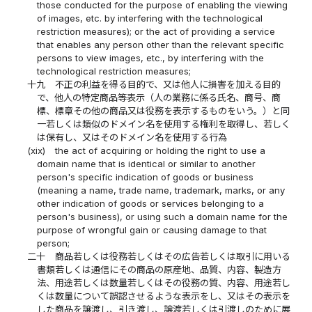
those conducted for the purpose of enabling the viewing
of images, etc. by interfering with the technological
restriction measures); or the act of providing a service
that enables any person other than the relevant specific
persons to view images, etc., by interfering with the
technological restriction measures;
十九
不正の利益を得る目的で、又は他人に損害を加える目的
で、他人の特定商品等表示（人の業務に係る氏名、商号、商
標、標章その他の商品又は役務を表示するものをいう。）と同
一若しくは類似のドメイン名を使用する権利を取得し、若しく
は保有し、又はそのドメイン名を使用する行為
(xix)
the act of acquiring or holding the right to use a
domain name that is identical or similar to another
person's specific indication of goods or business
(meaning a name, trade name, trademark, marks, or any
other indication of goods or services belonging to a
person's business), or using such a domain name for the
purpose of wrongful gain or causing damage to that
person;
二十
商品若しくは役務若しくはその広告若しくは取引に用いる
書類若しくは通信にその商品の原産地、品質、内容、製造方
法、用途若しくは数量若しくはその役務の質、内容、用途若し
くは数量について誤認させるような表示をし、又はその表示を
した商品を譲渡し、引き渡し、譲渡若しくは引渡しのために展