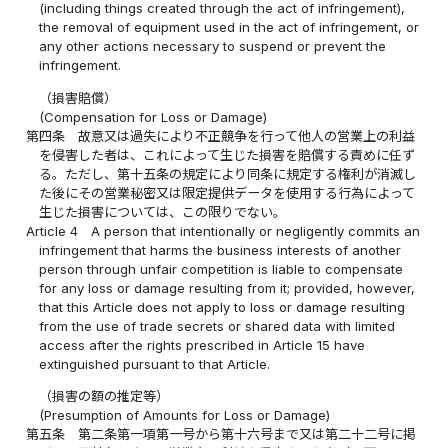
(including things created through the act of infringement),
the removal of equipment used in the act of infringement, or
any other actions necessary to suspend or prevent the
infringement.
（損害賠償）
(Compensation for Loss or Damage)
第四条
故意又は過失により不正競争を行って他人の営業上の利益
を侵害した者は、これによって生じた損害を賠償する責めに任ず
る。ただし、第十五条の規定により同条に規定する権利が消滅し
た後にその営業秘密又は限定提供データを使用する行為によって
生じた損害については、この限りでない。
Article 4
A person that intentionally or negligently commits an
infringement that harms the business interests of another
person through unfair competition is liable to compensate
for any loss or damage resulting from it; provided, however,
that this Article does not apply to loss or damage resulting
from the use of trade secrets or shared data with limited
access after the rights prescribed in Article 15 have
extinguished pursuant to that Article.
（損害の額の推定等）
(Presumption of Amounts for Loss or Damage)
第五条
第二条第一項第一号から第十六号まで又は第二十二号に掲