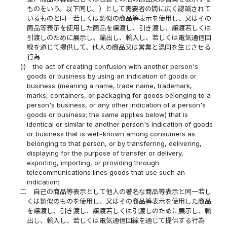
ものをいう。以下同じ。）として需要者の間に広く認識されて
いるものと同一若しくは類似の商品等表示を使用し、又はその
商品等表示を使用した商品を譲渡し、引き渡し、譲渡若しくは
引渡しのために展示し、輸出し、輸入し、若しくは電気通信回
線を通じて提供して、他人の商品又は営業と混同を生じさせる
行為
(i)
the act of creating confusion with another person's
goods or business by using an indication of goods or
business (meaning a name, trade name, trademark,
marks, containers, or packaging for goods belonging to a
person's business, or any other indication of a person's
goods or business; the same applies below) that is
identical or similar to another person's indication of goods
or business that is well-known among consumers as
belonging to that person, or by transferring, delivering,
displaying for the purpose of transfer or delivery,
exporting, importing, or providing through
telecommunications lines goods that use such an
indication;
二
自己の商品等表示として他人の著名な商品等表示と同一若し
くは類似のものを使用し、又はその商品等表示を使用した商品
を譲渡し、引き渡し、譲渡若しくは引渡しのために展示し、輸
出し、輸入し、若しくは電気通信回線を通じて提供する行為