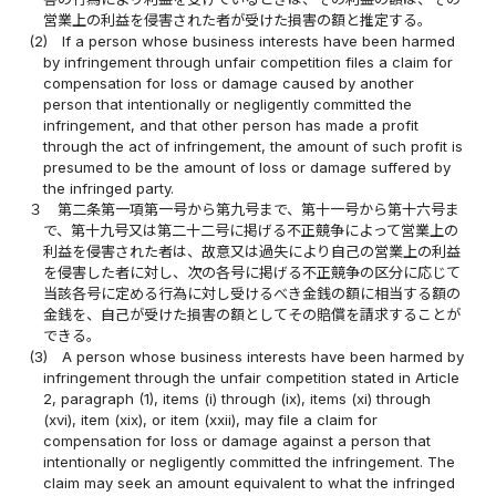
営業上の利益を侵害された者が受けた損害の額と推定する。
(2)
If a person whose business interests have been harmed
by infringement through unfair competition files a claim for
compensation for loss or damage caused by another
person that intentionally or negligently committed the
infringement, and that other person has made a profit
through the act of infringement, the amount of such profit is
presumed to be the amount of loss or damage suffered by
the infringed party.
３
第二条第一項第一号から第九号まで、第十一号から第十六号ま
で、第十九号又は第二十二号に掲げる不正競争によって営業上の
利益を侵害された者は、故意又は過失により自己の営業上の利益
を侵害した者に対し、次の各号に掲げる不正競争の区分に応じて
当該各号に定める行為に対し受けるべき金銭の額に相当する額の
金銭を、自己が受けた損害の額としてその賠償を請求することが
できる。
(3)
A person whose business interests have been harmed by
infringement through the unfair competition stated in Article
2, paragraph (1), items (i) through (ix), items (xi) through
(xvi), item (xix), or item (xxii), may file a claim for
compensation for loss or damage against a person that
intentionally or negligently committed the infringement. The
claim may seek an amount equivalent to what the infringed