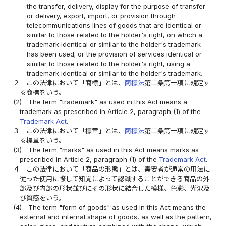
the transfer, delivery, display for the purpose of transfer
or delivery, export, import, or provision through
telecommunications lines of goods that are identical or
similar to those related to the holder's right, on which a
trademark identical or similar to the holder's trademark
has been used; or the provision of services identical or
similar to those related to the holder's right, using a
trademark identical or similar to the holder's trademark.
２
この法律において「商標」とは、
商標法
第二条第一項に規定す
る商標をいう。
(2)
The term "trademark" as used in this Act means a
trademark as prescribed in Article 2, paragraph (1) of the
Trademark Act
.
３
この法律において「標章」とは、
商標法
第二条第一項に規定す
る標章をいう。
(3)
The term "marks" as used in this Act means marks as
prescribed in Article 2, paragraph (1) of the
Trademark Act
.
４
この法律において「商品の形態」とは、需要者が通常の用法に
従った使用に際して知覚によって認識することができる商品の外
部及び内部の形状並びにその形状に結合した模様、色彩、光沢及
び質感をいう。
(4)
The term "form of goods" as used in this Act means the
external and internal shape of goods, as well as the pattern,