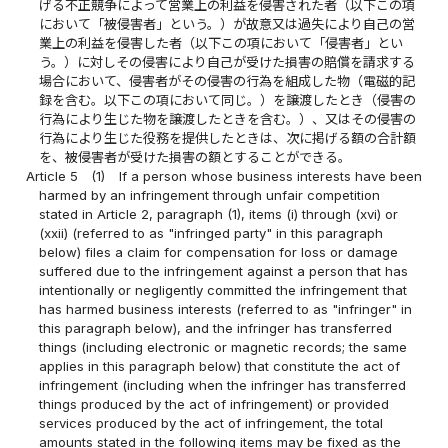
げる不正競争によって営業上の利益を侵害された者（以下この項
において「被侵害者」という。）が故意又は過失により自己の営
業上の利益を侵害した者（以下この項において「侵害者」とい
う。）に対しその侵害により自己が受けた損害の賠償を請求する
場合において、侵害者がその侵害の行為を組成した物（電磁的記
録を含む。以下この項において同じ。）を譲渡したとき（侵害の
行為により生じた物を譲渡したときを含む。）、又はその侵害の
行為により生じた役務を提供したときは、次に掲げる額の合計額
を、被侵害者が受けた損害の額とすることができる。
Article 5
(1)
If a person whose business interests have been
harmed by an infringement through unfair competition
stated in Article 2, paragraph (1), items (i) through (xvi) or
(xxii) (referred to as "infringed party" in this paragraph
below) files a claim for compensation for loss or damage
suffered due to the infringement against a person that has
intentionally or negligently committed the infringement that
has harmed business interests (referred to as "infringer" in
this paragraph below), and the infringer has transferred
things (including electronic or magnetic records; the same
applies in this paragraph below) that constitute the act of
infringement (including when the infringer has transferred
things produced by the act of infringement) or provided
services produced by the act of infringement, the total
amounts stated in the following items may be fixed as the