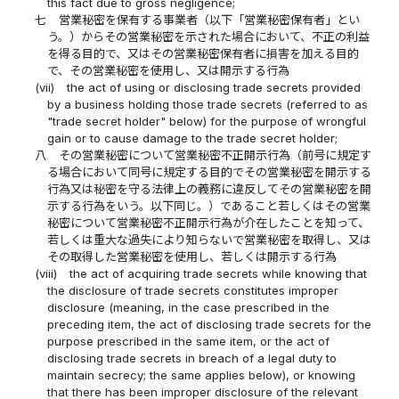
this fact due to gross negligence;
七
営業秘密を保有する事業者（以下「営業秘密保有者」とい
う。）からその営業秘密を示された場合において、不正の利益
を得る目的で、又はその営業秘密保有者に損害を加える目的
で、その営業秘密を使用し、又は開示する行為
(vii)
the act of using or disclosing trade secrets provided
by a business holding those trade secrets (referred to as
"trade secret holder" below) for the purpose of wrongful
gain or to cause damage to the trade secret holder;
八
その営業秘密について営業秘密不正開示行為（前号に規定す
る場合において同号に規定する目的でその営業秘密を開示する
行為又は秘密を守る法律上の義務に違反してその営業秘密を開
示する行為をいう。以下同じ。）であること若しくはその営業
秘密について営業秘密不正開示行為が介在したことを知って、
若しくは重大な過失により知らないで営業秘密を取得し、又は
その取得した営業秘密を使用し、若しくは開示する行為
(viii)
the act of acquiring trade secrets while knowing that
the disclosure of trade secrets constitutes improper
disclosure (meaning, in the case prescribed in the
preceding item, the act of disclosing trade secrets for the
purpose prescribed in the same item, or the act of
disclosing trade secrets in breach of a legal duty to
maintain secrecy; the same applies below), or knowing
that there has been improper disclosure of the relevant