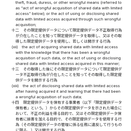
theft, fraud, duress, or other wrongful means (referred to
as "act of wrongful acquisition of shared data with limited
access" below); or the act of using or disclosing shared
data with limited access acquired through such wrongful
acquisition;
十二
その限定提供データについて限定提供データ不正取得行為
が介在したことを知って限定提供データを取得し、又はその取
得した限定提供データを使用し、若しくは開示する行為
(xii)
the act of acquiring shared data with limited access
with the knowledge that there has been a wrongful
acquisition of such data, or the act of using or disclosing
shared data with limited access acquired in this manner;
十三
その取得した後にその限定提供データについて限定提供デ
ータ不正取得行為が介在したことを知ってその取得した限定提
供データを開示する行為
(xiii)
the act of disclosing shared data with limited access
after having acquired it and learning that there had been
a wrongful acquisition of such data;
十四
限定提供データを保有する事業者（以下「限定提供データ
保有者」という。）からその限定提供データを示された場合に
おいて、不正の利益を得る目的で、又はその限定提供データ保
有者に損害を加える目的で、その限定提供データを使用する行
為（その限定提供データの管理に係る任務に違反して行うもの
に限る。）又は開示する行為