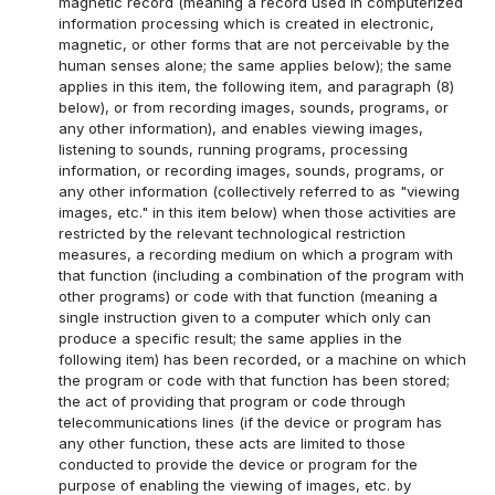
magnetic record (meaning a record used in computerized
information processing which is created in electronic,
magnetic, or other forms that are not perceivable by the
human senses alone; the same applies below); the same
applies in this item, the following item, and paragraph (8)
below), or from recording images, sounds, programs, or
any other information), and enables viewing images,
listening to sounds, running programs, processing
information, or recording images, sounds, programs, or
any other information (collectively referred to as "viewing
images, etc." in this item below) when those activities are
restricted by the relevant technological restriction
measures, a recording medium on which a program with
that function (including a combination of the program with
other programs) or code with that function (meaning a
single instruction given to a computer which only can
produce a specific result; the same applies in the
following item) has been recorded, or a machine on which
the program or code with that function has been stored;
the act of providing that program or code through
telecommunications lines (if the device or program has
any other function, these acts are limited to those
conducted to provide the device or program for the
purpose of enabling the viewing of images, etc. by