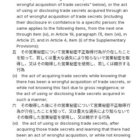
wrongful acquisition of trade secrets" below), or the act
of using or disclosing trade secrets acquired through an
act of wrongful acquisition of trade secrets (including
their disclosure in confidence to a specific person; the
same applies to the following items, from the next one
through item (ix), in Article 19, paragraph (1), item (vii), in
Article 21, and in Article 4, item (i) of the Supplementary
Provisions);
五
その営業秘密について営業秘密不正取得行為が介在したこと
を知って、若しくは重大な過失により知らないで営業秘密を取
得し、又はその取得した営業秘密を使用し、若しくは開示する
行為
(v)
the act of acquiring trade secrets while knowing that
there has been a wrongful acquisition of trade secrets, or
while not knowing this fact due to gross negligence; or
the act of using or disclosing trade secrets acquired in
such a manner;
六
その取得した後にその営業秘密について営業秘密不正取得行
為が介在したことを知って、又は重大な過失により知らないで
その取得した営業秘密を使用し、又は開示する行為
(vi)
the act of using or disclosing trade secrets, after
acquiring those trade secrets and learning that there had
been an act of wrongful acquisition, or while not knowing