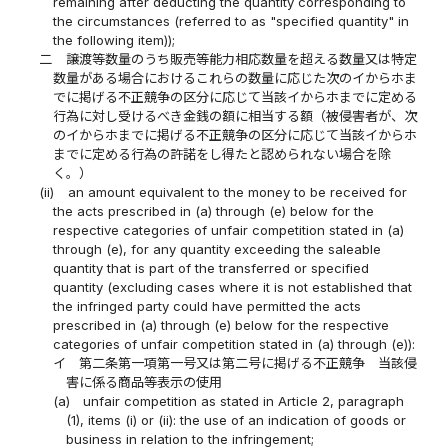
remaining after deducting the quantity corresponding to
the circumstances (referred to as "specified quantity" in
the following item));
二
譲渡等数量のうち販売等能力相応数量を超える数量又は特定
数量がある場合におけるこれらの数量に応じた次のイからホま
でに掲げる不正競争の区分に応じて当該イからホまでに定める
行為に対し受けるべき金銭の額に相当する額（被侵害者が、次
のイからホまでに掲げる不正競争の区分に応じて当該イからホ
までに定める行為の許諾をし得たと認められない場合を除
く。）
(ii)
an amount equivalent to the money to be received for
the acts prescribed in (a) through (e) below for the
respective categories of unfair competition stated in (a)
through (e), for any quantity exceeding the saleable
quantity that is part of the transferred or specified
quantity (excluding cases where it is not established that
the infringed party could have permitted the acts
prescribed in (a) through (e) below for the respective
categories of unfair competition stated in (a) through (e)):
イ
第二条第一項第一号又は第二号に掲げる不正競争 当該侵
害に係る商品等表示の使用
(a)
unfair competition as stated in Article 2, paragraph
(1), items (i) or (ii): the use of an indication of goods or
business in relation to the infringement;