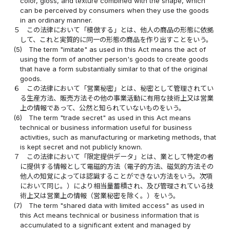
color, gloss, and texture combined with the shape, which
can be perceived by consumers when they use the goods
in an ordinary manner.
５
この法律において「模倣する」とは、他人の商品の形態に依拠
して、これと実質的に同一の形態の商品を作り出すことをいう。
(5)
The term "imitate" as used in this Act means the act of
using the form of another person's goods to create goods
that have a form substantially similar to that of the original
goods.
６
この法律において「営業秘密」とは、秘密として管理されてい
る生産方法、販売方法その他の事業活動に有用な技術上又は営業
上の情報であって、公然と知られていないものをいう。
(6)
The term "trade secret" as used in this Act means
technical or business information useful for business
activities, such as manufacturing or marketing methods, that
is kept secret and not publicly known.
７
この法律において「限定提供データ」とは、業として特定の者
に提供する情報として電磁的方法（電子的方法、磁気的方法その
他人の知覚によっては認識することができない方法をいう。次項
において同じ。）により相当量蓄積され、及び管理されている技
術上又は営業上の情報（営業秘密を除く。）をいう。
(7)
The term "shared data with limited access" as used in
this Act means technical or business information that is
accumulated to a significant extent and managed by