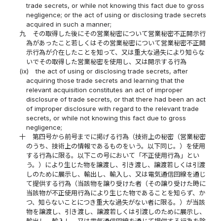
trade secrets, or while not knowing this fact due to gross
negligence; or the act of using or disclosing trade secrets
acquired in such a manner;
九
その取得した後にその営業秘密について営業秘密不正開示行
為があったこと若しくはその営業秘密について営業秘密不正開
示行為が介在したことを知って、又は重大な過失により知らな
いでその取得した営業秘密を使用し、又は開示する行為
(ix)
the act of using or disclosing trade secrets, after
acquiring those trade secrets and learning that the
relevant acquisition constitutes an act of improper
disclosure of trade secrets, or that there had been an act
of improper disclosure with regard to the relevant trade
secrets, or while not knowing this fact due to gross
negligence;
十
第四号から前号までに掲げる行為（技術上の秘密（営業秘密
のうち、技術上の情報であるものをいう。以下同じ。）を使用
する行為に限る。以下この号において「不正使用行為」とい
う。）により生じた物を譲渡し、引き渡し、譲渡若しくは引渡
しのために展示し、輸出し、輸入し、又は電気通信回線を通じ
て提供する行為（当該物を譲り受けた者（その譲り受けた時に
当該物が不正使用行為により生じた物であることを知らず、か
つ、知らないことにつき重大な過失がない者に限る。）が当該
物を譲渡し、引き渡し、譲渡若しくは引渡しのために展示し、