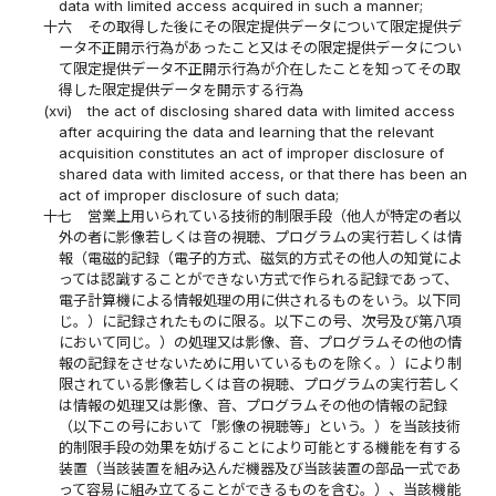
data with limited access acquired in such a manner;
十六
その取得した後にその限定提供データについて限定提供デ
ータ不正開示行為があったこと又はその限定提供データについ
て限定提供データ不正開示行為が介在したことを知ってその取
得した限定提供データを開示する行為
(xvi)
the act of disclosing shared data with limited access
after acquiring the data and learning that the relevant
acquisition constitutes an act of improper disclosure of
shared data with limited access, or that there has been an
act of improper disclosure of such data;
十七
営業上用いられている技術的制限手段（他人が特定の者以
外の者に影像若しくは音の視聴、プログラムの実行若しくは情
報（電磁的記録（電子的方式、磁気的方式その他人の知覚によ
っては認識することができない方式で作られる記録であって、
電子計算機による情報処理の用に供されるものをいう。以下同
じ。）に記録されたものに限る。以下この号、次号及び第八項
において同じ。）の処理又は影像、音、プログラムその他の情
報の記録をさせないために用いているものを除く。）により制
限されている影像若しくは音の視聴、プログラムの実行若しく
は情報の処理又は影像、音、プログラムその他の情報の記録
（以下この号において「影像の視聴等」という。）を当該技術
的制限手段の効果を妨げることにより可能とする機能を有する
装置（当該装置を組み込んだ機器及び当該装置の部品一式であ
って容易に組み立てることができるものを含む。）、当該機能