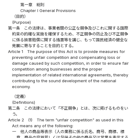
第一章 総則
Chapter I General Provisions
（目的）
(Purpose)
第一条
この法律は、事業者間の公正な競争及びこれに関する国際
約束の的確な実施を確保するため、不正競争の防止及び不正競争
に係る損害賠償に関する措置等を講じ、もって国民経済の健全な
発展に寄与することを目的とする。
Article 1
The purpose of this Act is to provide measures for
preventing unfair competition and compensating loss or
damage caused by such competition, in order to ensure fair
competition among businesses and the proper
implementation of related international agreements, thereby
contributing to the sound development of the national
economy.
（定義）
(Definitions)
第二条
この法律において「不正競争」とは、次に掲げるものをい
う。
Article 2
(1)
The term "unfair competition" as used in this
Act means any of the following:
一
他人の商品等表示（人の業務に係る氏名、商号、商標、標
章、商品の容器若しくは包装その他の商品又は営業を表示する