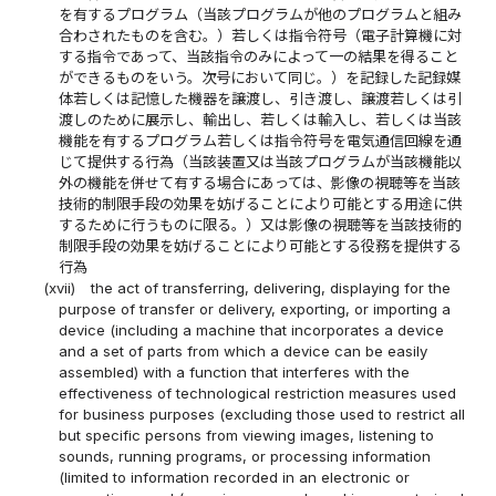
を有するプログラム（当該プログラムが他のプログラムと組み
合わされたものを含む。）若しくは指令符号（電子計算機に対
する指令であって、当該指令のみによって一の結果を得ること
ができるものをいう。次号において同じ。）を記録した記録媒
体若しくは記憶した機器を譲渡し、引き渡し、譲渡若しくは引
渡しのために展示し、輸出し、若しくは輸入し、若しくは当該
機能を有するプログラム若しくは指令符号を電気通信回線を通
じて提供する行為（当該装置又は当該プログラムが当該機能以
外の機能を併せて有する場合にあっては、影像の視聴等を当該
技術的制限手段の効果を妨げることにより可能とする用途に供
するために行うものに限る。）又は影像の視聴等を当該技術的
制限手段の効果を妨げることにより可能とする役務を提供する
行為
(xvii)
the act of transferring, delivering, displaying for the
purpose of transfer or delivery, exporting, or importing a
device (including a machine that incorporates a device
and a set of parts from which a device can be easily
assembled) with a function that interferes with the
effectiveness of technological restriction measures used
for business purposes (excluding those used to restrict all
but specific persons from viewing images, listening to
sounds, running programs, or processing information
(limited to information recorded in an electronic or