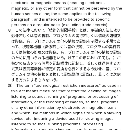
electronic or magnetic means (meaning electronic,
magnetic, or any other form that cannot be perceived by the
human senses alone; the same applies in the following
paragraph), and is intended to be provided to specific
persons on a regular basis (excluding trade secrets).
８
この法律において「技術的制限手段」とは、電磁的方法により
影像若しくは音の視聴、プログラムの実行若しくは情報の処理又
は影像、音、プログラムその他の情報の記録を制限する手段であ
って、視聴等機器（影像若しくは音の視聴、プログラムの実行若
しくは情報の処理又は影像、音、プログラムその他の情報の記録
のために用いられる機器をいう。以下この項において同じ。）が
特定の反応をする信号を記録媒体に記録し、若しくは送信する方
式又は視聴等機器が特定の変換を必要とするよう影像、音、プロ
グラムその他の情報を変換して記録媒体に記録し、若しくは送信
する方式によるものをいう。
(8)
The term "technological restriction measures" as used in
this Act means measures that restrict the viewing of images,
listening to sounds, running of programs, or processing of
information, or the recording of images, sounds, programs,
or any other information by electronic or magnetic means;
and which use methods in which signals to which a viewing
device, etc. (meaning a device used for viewing images,
listening to sounds, running programs, processing
information, or recording images, sounds, programs, or any