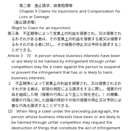
第二章 差止請求、損害賠償等
Chapter II Claims for Injunctions and Compensation for
Loss or Damage
（差止請求権）
(Right to Claim for an Injunction)
第三条
不正競争によって営業上の利益を侵害され、又は侵害され
るおそれがある者は、その営業上の利益を侵害する者又は侵害す
るおそれがある者に対し、その侵害の停止又は予防を請求するこ
とができる。
Article 3
(1)
A person whose business interests have been
or are likely to be harmed by infringement through unfair
competition may file a claim against the person to suspend
or prevent the infringement that has or is likely to harm
business interests.
２
不正競争によって営業上の利益を侵害され、又は侵害されるお
それがある者は、前項の規定による請求をするに際し、侵害の行
為を組成した物（侵害の行為により生じた物を含む。）の廃棄、
侵害の行為に供した設備の除却その他の侵害の停止又は予防に必
要な行為を請求することができる。
(2)
When filing a claim under the preceding paragraph, the
person whose business interests have been or are likely to
be harmed through unfair competition may request the
destruction of things that constitute the act of infringement