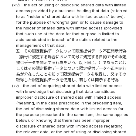
(xiv)
the act of using or disclosing shared data with limited
access provided by a business holding that data (referred
to as "holder of shared data with limited access" below),
for the purpose of wrongful gain or to cause damage to
the holder of shared data with limited access (provided
that such use of the data for that purpose is limited to
acts conducted in breach of the duties related to the
management of that data);
十五
その限定提供データについて限定提供データ不正開示行為
（前号に規定する場合において同号に規定する目的でその限定
提供データを開示する行為をいう。以下同じ。）であること若
しくはその限定提供データについて限定提供データ不正開示行
為が介在したことを知って限定提供データを取得し、又はその
取得した限定提供データを使用し、若しくは開示する行為
(xv)
the act of acquiring shared data with limited access
with knowledge that disclosing that data constitutes
improper disclosure of shared data with limited access
(meaning, in the case prescribed in the preceding item,
the act of disclosing shared data with limited access for
the purpose prescribed in the same item; the same applies
below), or knowing that there has been improper
disclosure of shared data with limited access regarding
the relevant data, or the act of using or disclosing shared