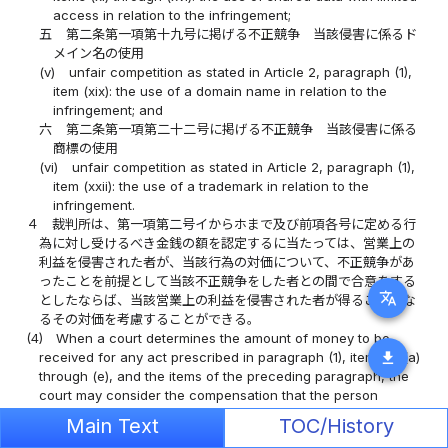
access in relation to the infringement;
五
第二条第一項第十九号に掲げる不正競争 当該侵害に係るド
メイン名の使用
(v)
unfair competition as stated in Article 2, paragraph (1),
item (xix): the use of a domain name in relation to the
infringement; and
六
第二条第一項第二十二号に掲げる不正競争 当該侵害に係る
商標の使用
(vi)
unfair competition as stated in Article 2, paragraph (1),
item (xxii): the use of a trademark in relation to the
infringement.
４
裁判所は、第一項第二号イからホまで及び前項各号に定める行
為に対し受けるべき金銭の額を認定するに当たっては、営業上の
利益を侵害された者が、当該行為の対価について、不正競争があ
ったことを前提として当該不正競争をした者との間で合意をする
translate
としたならば、当該営業上の利益を侵害された者が得ることとな
るその対価を考慮することができる。
(4)
When a court determines the amount of money to be
download
received for any act prescribed in paragraph (1), item (ii), (a)
through (e), and the items of the preceding paragraph, the
court may consider the compensation that the person
whose business interests have been harmed by the
Main Text
TOC/History
infringement would have received if they had reached an