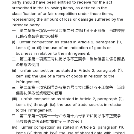
party should have been entitled to receive for the act
prescribed in the following items, as defined in the
classification of unfair competition under those items,
representing the amount of loss or damage suffered by the
infringed party:
一
第二条第一項第一号又は第二号に掲げる不正競争 当該侵害
に係る商品等表示の使用
(i)
unfair competition as stated in Article 2, paragraph (1),
items (i) or (ii): the use of an indication of goods or
business in relation to the infringement;
二
第二条第一項第三号に掲げる不正競争 当該侵害に係る商品
の形態の使用
(ii)
unfair competition as stated in Article 2, paragraph (1),
item (iii): the use of a form of goods in relation to the
infringement;
三
第二条第一項第四号から第九号までに掲げる不正競争 当該
侵害に係る営業秘密の使用
(iii)
unfair competition as stated in Article 2, paragraph (1),
items (iv) through (ix): the use of trade secrets in relation
to the infringement;
四
第二条第一項第十一号から第十六号までに掲げる不正競争
当該侵害に係る限定提供データの使用
(iv)
unfair competition as stated in Article 2, paragraph (1),
items (xi) through (xvi): the use of shared data with limited