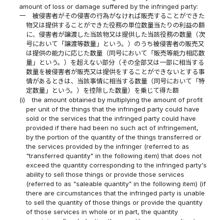
amount of loss or damage suffered by the infringed party:
一
被侵害者がその侵害の行為がなければ販売することができた
物又は提供することができた役務の単位数量当たりの利益の額
に、侵害者が譲渡した当該物又は提供した当該役務の数量（次
号において「譲渡等数量」という。）のうち被侵害者の販売又
は提供の能力に応じた数量（同号において「販売等能力相応数
量」という。）を超えない部分（その全部又は一部に相当する
数量を被侵害者が販売又は提供をすることができないとする事
情があるときは、当該事情に相当する数量（同号において「特
定数量」という。）を控除した数量）を乗じて得た額
(i)
the amount obtained by multiplying the amount of profit
per unit of the things that the infringed party could have
sold or the services that the infringed party could have
provided if there had been no such act of infringement,
by the portion of the quantity of the things transferred or
the services provided by the infringer (referred to as
"transferred quantity" in the following item) that does not
exceed the quantity corresponding to the infringed party's
ability to sell those things or provide those services
(referred to as "saleable quantity" in the following item) (if
there are circumstances that the infringed party is unable
to sell the quantity of those things or provide the quantity
of those services in whole or in part, the quantity