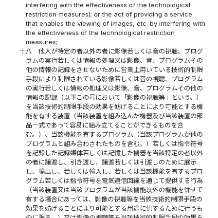
interfering with the effectiveness of the technological
restriction measures); or the act of providing a service
that enables the viewing of images, etc. by interfering with
the effectiveness of the technological restriction
measures;
十八
他人が特定の者以外の者に影像若しくは音の視聴、プログ
ラムの実行若しくは情報の処理又は影像、音、プログラムその
他の情報の記録をさせないために営業上用いている技術的制限
手段により制限されている影像若しくは音の視聴、プログラム
の実行若しくは情報の処理又は影像、音、プログラムその他の
情報の記録（以下この号において「影像の視聴等」という。）
を当該技術的制限手段の効果を妨げることにより可能とする機
能を有する装置（当該装置を組み込んだ機器及び当該装置の部
品一式であって容易に組み立てることができるものを含
む。）、当該機能を有するプログラム（当該プログラムが他の
プログラムと組み合わされたものを含む。）若しくは指令符号
を記録した記録媒体若しくは記憶した機器を当該特定の者以外
の者に譲渡し、引き渡し、譲渡若しくは引渡しのために展示
し、輸出し、若しくは輸入し、若しくは当該機能を有するプロ
グラム若しくは指令符号を電気通信回線を通じて提供する行為
（当該装置又は当該プログラムが当該機能以外の機能を併せて
有する場合にあっては、影像の視聴等を当該技術的制限手段の
効果を妨げることにより可能とする用途に供するために行うも
のに限る。）又は影像の視聴等を当該技術的制限手段の効果を