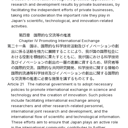
research and development results by private businesses, by
facilitating the independent efforts of private businesses,
taking into consideration the important role they play in
Japan's scientific, technological, and innovation-related
activities.
第四章 国際的な交流等の推進
Chapter IV Promoting International Exchange
第二十一条
国は、国際的な科学技術活動及びイノベーションの創
出に係る活動を強力に展開することにより、我が国の国際社会に
おける役割を積極的に果たすとともに、我が国における科学技術
及びイノベーションの創出の一層の進展に資するため、研究者等
の国際的交流、国際的な共同研究開発、科学技術に関する情報の
国際的流通等科学技術及びイノベーションの創出に関する国際的
な交流等の推進に必要な施策を講ずるものとする。
Article 21
The national government is to adopt necessary
policies to promote international exchange in science and
technology and the creation of innovation. Such policies
include facilitating international exchange among
researchers and other research-related personnel,
international joint research and development, and the
international flow of scientific and technological information.
These efforts aim to ensure that Japan plays an active role
in the international community, contributes to further