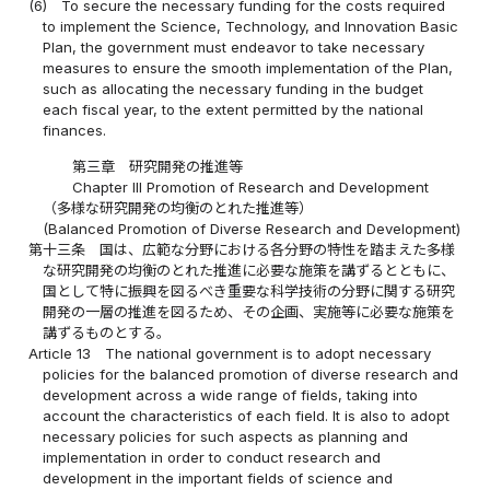
(6)
To secure the necessary funding for the costs required
to implement the Science, Technology, and Innovation Basic
Plan, the government must endeavor to take necessary
measures to ensure the smooth implementation of the Plan,
such as allocating the necessary funding in the budget
each fiscal year, to the extent permitted by the national
finances.
第三章 研究開発の推進等
Chapter III Promotion of Research and Development
（多様な研究開発の均衡のとれた推進等）
(Balanced Promotion of Diverse Research and Development)
第十三条
国は、広範な分野における各分野の特性を踏まえた多様
な研究開発の均衡のとれた推進に必要な施策を講ずるとともに、
国として特に振興を図るべき重要な科学技術の分野に関する研究
開発の一層の推進を図るため、その企画、実施等に必要な施策を
講ずるものとする。
Article 13
The national government is to adopt necessary
policies for the balanced promotion of diverse research and
development across a wide range of fields, taking into
account the characteristics of each field. It is also to adopt
necessary policies for such aspects as planning and
implementation in order to conduct research and
development in the important fields of science and