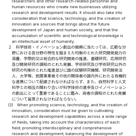
researchers and other research-related personnel and
human resources who create new businesses utilizing
research and development results. It should also take into
consideration that science, technology, and the creation of
innovation are sources that brings about the future
development of Japan and human society, and that the
accumulation of scientific and technological knowledge is
an intellectual asset of humanity.
２
科学技術・イノベーション創出の振興に当たっては、広範な分
野における各分野の特性を踏まえた均衡のとれた研究開発能力の
涵養、学際的又は総合的な研究開発の推進、基礎研究、応用研究
及び開発研究の調和のとれた発展、学術研究及び学術研究以外の
研究の均衡のとれた推進並びに国の試験研究機関、研究開発法
人、大学等、民間事業者その他の関係者の国内外にわたる有機的
な連携について配慮されなければならず、また、自然科学と人文
科学との相互の関わり合いが科学技術の進歩及びイノベーション
の創出にとって重要であることに鑑み、両者の調和のとれた発展
について留意されなければならない。
(2)
When promoting science, technology, and the creation of
innovation, consideration must be given to cultivating
research and development capabilities across a wide range
of fields, taking into account the characteristics of each
field; promoting interdisciplinary and comprehensive
research and development; balancing the development of