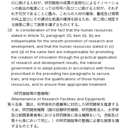
ロに掲げる人材が、研究開発の成果の実用化によるイノベーショ
ンの創出の推進にとっては同号ハ及びニに掲げる人材が、それぞ
れ不可欠であることに鑑み、これらの人材の確保、養成及び資質
の向上並びにその適切な処遇の確保を図るため、前二項に規定す
る施策に準じて施策を講ずるものとする。
(3)
In consideration of the fact that the human resources
stated in Article 12, paragraph (2), item (ii), (b) are
indispensable for the smooth promotion of research and
development, and that the human resources stated in (c)
and (d) of the same item are indispensable for promoting
the creation of innovation through the practical application
of research and development results, the national
government is to adopt policies in accordance with those
prescribed in the preceding two paragraphs to secure,
train, and improve the qualifications of those human
resources, and to ensure their appropriate treatment.
（研究施設等の整備等）
(Maintenance of Research Facilities and Equipment)
第十五条
国は、科学技術の進展等に対応した研究開発を推進する
ため、研究開発機関（国の試験研究機関、研究開発法人、大学等
及び民間事業者等における研究開発に係る機関をいう。次条及び
第十七条において同じ。）の研究施設等の整備に必要な施策を講
ずるものとする。