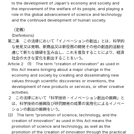
to the development of Japan's economy and society and
the improvement of the welfare of its people, and playing a
role in the global advancement of science and technology
and the continued development of human society.
（定義）
(Definitions)
第二条
この法律において「イノベーションの創出」とは、科学的
な発見又は発明、新商品又は新役務の開発その他の創造的活動を
通じて新たな価値を生み出し、これを普及することにより、経済
社会の大きな変化を創出することをいう。
Article 2
(1)
The term "creation of innovation" as used in
this Act means bringing about a major change in the
economy and society by creating and disseminating new
values through scientific discoveries or inventions, the
development of new products or services, or other creative
activities.
２
この法律において「科学技術・イノベーション創出の振興」と
は、科学技術の振興及び研究開発の成果の実用化によるイノベー
ションの創出の振興をいう。
(2)
The term "promotion of science, technology, and the
creation of innovation" as used in this Act means the
promotion of science and technology, as well as the
promotion of the creation of innovation through the practical