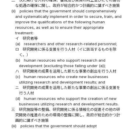
二
次に掲げる人材の確保、養成及び資質の向上並びにその適切
な処遇の確保に関し、政府が総合的かつ計画的に講ずべき施策
(ii)
policies that the government should comprehensively
and systematically implement in order to secure, train, and
improve the qualifications of the following human
resources, as well as to ensure their appropriate
treatment:
イ
研究者等
(a)
researchers and other research-related personnel;
ロ
研究開発に係る支援を行う人材（イに該当するものを除
く。）
(b)
human resources who support research and
development (excluding those falling under (a));
ハ
研究開発の成果を活用した新たな事業の創出を行う人材
(c)
human resources who create new businesses
utilizing research and development results; and
ニ
研究開発の成果を活用した新たな事業の創出に係る支援を
行う人材
(d)
human resources who support the creation of new
businesses utilizing research and development results.
三
研究施設等の整備、研究開発に係る情報化の促進その他の研
究開発の推進のための環境の整備に関し、政府が総合的かつ計
画的に講ずべき施策
(iii)
policies that the government should adopt