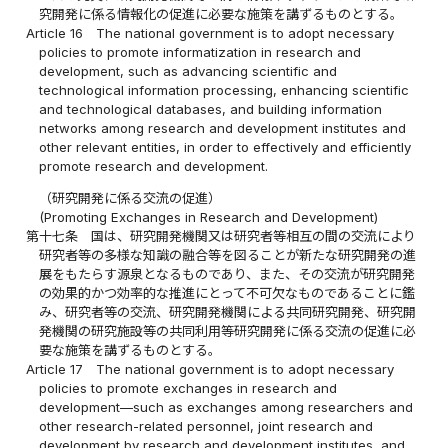
究開発に係る情報化の促進に必要な施策を講ずるものとする。
Article 16
The national government is to adopt necessary
policies to promote informatization in research and
development, such as advancing scientific and
technological information processing, enhancing scientific
and technological databases, and building information
networks among research and development institutes and
other relevant entities, in order to effectively and efficiently
promote research and development.
（研究開発に係る交流の促進）
(Promoting Exchanges in Research and Development)
第十七条
国は、研究開発機関又は研究者等相互の間の交流により
研究者等の多様な知識の融合等を図ることが新たな研究開発の進
展をもたらす源泉となるものであり、また、その交流が研究開発
の効果的かつ効率的な推進にとって不可欠なものであることに鑑
み、研究者等の交流、研究開発機関による共同研究開発、研究開
発機関の研究施設等の共同利用等研究開発に係る交流の促進に必
要な施策を講ずるものとする。
Article 17
The national government is to adopt necessary
policies to promote exchanges in research and
development—such as exchanges among researchers and
other research-related personnel, joint research and
development by research and development institutes, and