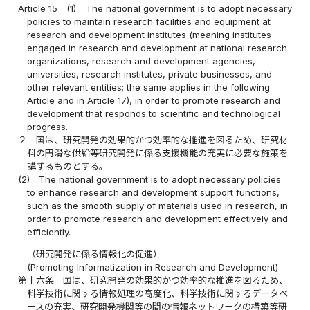
Article 15
(1)
The national government is to adopt necessary
policies to maintain research facilities and equipment at
research and development institutes (meaning institutes
engaged in research and development at national research
organizations, research and development agencies,
universities, research institutes, private businesses, and
other relevant entities; the same applies in the following
Article and in Article 17), in order to promote research and
development that responds to scientific and technological
progress.
２
国は、研究開発の効果的かつ効率的な推進を図るため、研究材
料の円滑な供給等研究開発に係る支援機能の充実に必要な施策を
講ずるものとする。
(2)
The national government is to adopt necessary policies
to enhance research and development support functions,
such as the smooth supply of materials used in research, in
order to promote research and development effectively and
efficiently.
（研究開発に係る情報化の促進）
(Promoting Informatization in Research and Development)
第十六条
国は、研究開発の効果的かつ効率的な推進を図るため、
科学技術に関する情報処理の高度化、科学技術に関するデータベ
ースの充実、研究開発機関等の間の情報ネットワークの構築等研