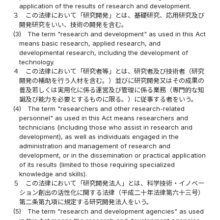
application of the results of research and development.
３
この法律において「研究開発」とは、基礎研究、応用研究及び
開発研究をいい、技術の開発を含む。
(3)
The term "research and development" as used in this Act
means basic research, applied research, and
developmental research, including the development of
technology.
４
この法律において「研究者等」とは、研究者及び技術者（研究
開発の補助を行う人材を含む。）並びに研究開発又はその成果の
普及若しくは実用化に係る運営及び管理に係る業務（専門的な知
識及び能力を必要とするものに限る。）に従事する者をいう。
(4)
The term "researchers and other research-related
personnel" as used in this Act means researchers and
technicians (including those who assist in research and
development), as well as individuals engaged in the
administration and management of research and
development, or in the dissemination or practical application
of its results (limited to those requiring specialized
knowledge and skills).
５
この法律において「研究開発法人」とは、科学技術・イノベー
ション創出の活性化に関する法律（平成二十年法律第六十三号）
第二条第九項に規定する研究開発法人をいう。
(5)
The term "research and development agencies" as used