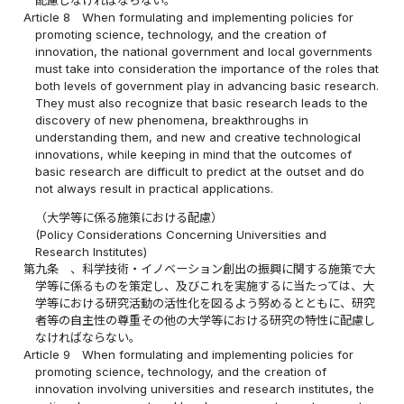
Article 8
When formulating and implementing policies for
promoting science, technology, and the creation of
innovation, the national government and local governments
must take into consideration the importance of the roles that
both levels of government play in advancing basic research.
They must also recognize that basic research leads to the
discovery of new phenomena, breakthroughs in
understanding them, and new and creative technological
innovations, while keeping in mind that the outcomes of
basic research are difficult to predict at the outset and do
not always result in practical applications.
（大学等に係る施策における配慮）
(Policy Considerations Concerning Universities and
Research Institutes)
第九条
、科学技術・イノベーション創出の振興に関する施策で大
学等に係るものを策定し、及びこれを実施するに当たっては、大
学等における研究活動の活性化を図るよう努めるとともに、研究
者等の自主性の尊重その他の大学等における研究の特性に配慮し
なければならない。
Article 9
When formulating and implementing policies for
promoting science, technology, and the creation of
innovation involving universities and research institutes, the