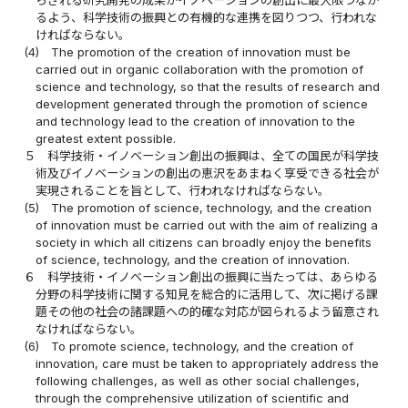
らされる研究開発の成果がイノベーションの創出に最大限つなが
るよう、科学技術の振興との有機的な連携を図りつつ、行われな
ければならない。
(4)
The promotion of the creation of innovation must be
carried out in organic collaboration with the promotion of
science and technology, so that the results of research and
development generated through the promotion of science
and technology lead to the creation of innovation to the
greatest extent possible.
５
科学技術・イノベーション創出の振興は、全ての国民が科学技
術及びイノベーションの創出の恵沢をあまねく享受できる社会が
実現されることを旨として、行われなければならない。
(5)
The promotion of science, technology, and the creation
of innovation must be carried out with the aim of realizing a
society in which all citizens can broadly enjoy the benefits
of science, technology, and the creation of innovation.
６
科学技術・イノベーション創出の振興に当たっては、あらゆる
分野の科学技術に関する知見を総合的に活用して、次に掲げる課
題その他の社会の諸課題への的確な対応が図られるよう留意され
なければならない。
(6)
To promote science, technology, and the creation of
innovation, care must be taken to appropriately address the
following challenges, as well as other social challenges,
through the comprehensive utilization of scientific and