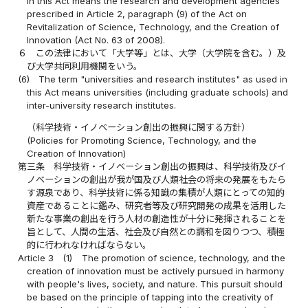
in this Act means the research and development agencies
prescribed in Article 2, paragraph (9) of the Act on
Revitalization of Science, Technology, and the Creation of
Innovation (Act No. 63 of 2008).
６
この法律において「大学等」とは、大学（大学院を含む。）及
び大学共同利用機関をいう。
(6)
The term "universities and research institutes" as used in
this Act means universities (including graduate schools) and
inter-university research institutes.
（科学技術・イノベーション創出の振興に関する方針）
(Policies for Promoting Science, Technology, and the
Creation of Innovation)
第三条
科学技術・イノベーション創出の振興は、科学技術及びイ
ノベーションの創出が我が国及び人類社会の将来の発展をもたら
す源泉であり、科学技術に係る知識の集積が人類にとっての知的
資産であることに鑑み、研究者等及び研究開発の成果を活用した
新たな事業の創出を行う人材の創造性が十分に発揮されることを
旨として、人間の生活、社会及び自然との調和を図りつつ、積極
的に行われなければならない。
Article 3
(1)
The promotion of science, technology, and the
creation of innovation must be actively pursued in harmony
with people's lives, society, and nature. This pursuit should
be based on the principle of tapping into the creativity of