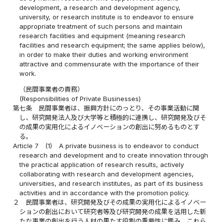
development, a research and development agency,
university, or research institute is to endeavor to ensure
appropriate treatment of such persons and maintain
research facilities and equipment (meaning research
facilities and research equipment; the same applies below),
in order to make their duties and working environment
attractive and commensurate with the importance of their
work.
（民間事業者の責務）
(Responsibilities of Private Businesses)
第七条
民間事業者は、振興方針にのっとり、その事業活動に関
し、研究開発法人及び大学等と積極的に連携し、研究開発及びそ
の成果の実用化によるイノベーションの創出に努めるものとす
る。
Article 7
(1)
A private business is to endeavor to conduct
research and development and to create innovation through
the practical application of research results, actively
collaborating with research and development agencies,
universities, and research institutes, as part of its business
activities and in accordance with the promotion policy.
２
民間事業者は、研究開発及びその成果の実用化によるイノベー
ションの創出において研究者等及び研究開発の成果を活用した新
たな事業の創出を行う人材の果たす役割の重要性に鑑み、これら