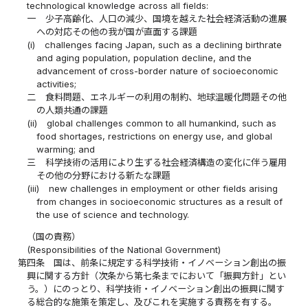
technological knowledge across all fields:
一
少子高齢化、人口の減少、国境を越えた社会経済活動の進展
への対応その他の我が国が直面する課題
(i)
challenges facing Japan, such as a declining birthrate
and aging population, population decline, and the
advancement of cross-border nature of socioeconomic
activities;
二
食料問題、エネルギーの利用の制約、地球温暖化問題その他
の人類共通の課題
(ii)
global challenges common to all humankind, such as
food shortages, restrictions on energy use, and global
warming; and
三
科学技術の活用により生ずる社会経済構造の変化に伴う雇用
その他の分野における新たな課題
(iii)
new challenges in employment or other fields arising
from changes in socioeconomic structures as a result of
the use of science and technology.
（国の責務）
(Responsibilities of the National Government)
第四条
国は、前条に規定する科学技術・イノベーション創出の振
興に関する方針（次条から第七条までにおいて「振興方針」とい
う。）にのっとり、科学技術・イノベーション創出の振興に関す
る総合的な施策を策定し、及びこれを実施する責務を有する。