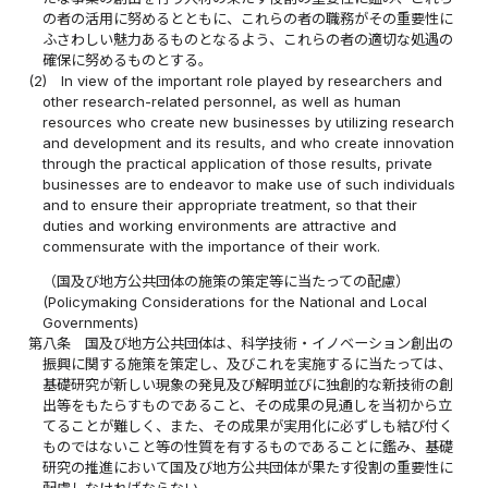
の者の活用に努めるとともに、これらの者の職務がその重要性に
ふさわしい魅力あるものとなるよう、これらの者の適切な処遇の
確保に努めるものとする。
(2)
In view of the important role played by researchers and
other research-related personnel, as well as human
resources who create new businesses by utilizing research
and development and its results, and who create innovation
through the practical application of those results, private
businesses are to endeavor to make use of such individuals
and to ensure their appropriate treatment, so that their
duties and working environments are attractive and
commensurate with the importance of their work.
（国及び地方公共団体の施策の策定等に当たっての配慮）
(Policymaking Considerations for the National and Local
Governments)
第八条
国及び地方公共団体は、科学技術・イノベーション創出の
振興に関する施策を策定し、及びこれを実施するに当たっては、
基礎研究が新しい現象の発見及び解明並びに独創的な新技術の創
出等をもたらすものであること、その成果の見通しを当初から立
てることが難しく、また、その成果が実用化に必ずしも結び付く
ものではないこと等の性質を有するものであることに鑑み、基礎
研究の推進において国及び地方公共団体が果たす役割の重要性に
配慮しなければならない。