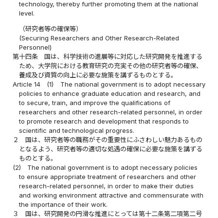
technology, thereby further promoting them at the national
level.
（研究者等の確保等）
(Securing Researchers and Other Research-Related
Personnel)
第十四条
国は、科学技術の進展等に対応した研究開発を推進する
ため、大学院における教育研究の充実その他の研究者等の確保、
養成及び資質の向上に必要な施策を講ずるものとする。
Article 14
(1)
The national government is to adopt necessary
policies to enhance graduate education and research, and
to secure, train, and improve the qualifications of
researchers and other research-related personnel, in order
to promote research and development that responds to
scientific and technological progress.
２
国は、研究者等の職務がその重要性にふさわしい魅力あるもの
となるよう、研究者等の適切な処遇の確保に必要な施策を講ずる
ものとする。
(2)
The national government is to adopt necessary policies
to ensure appropriate treatment of researchers and other
research-related personnel, in order to make their duties
and working environment attractive and commensurate with
the importance of their work.
３
国は、研究開発の円滑な推進にとっては第十二条第二項第二号