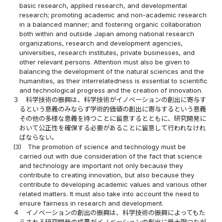
basic research, applied research, and developmental
research; promoting academic and non-academic research
in a balanced manner; and fostering organic collaboration
both within and outside Japan among national research
organizations, research and development agencies,
universities, research institutes, private businesses, and
other relevant persons. Attention must also be given to
balancing the development of the natural sciences and the
humanities, as their interrelatedness is essential to scientific
and technological progress and the creation of innovation.
３
科学技術の振興は、科学技術がイノベーションの創出に寄与す
るという意義のみならず学術的価値の創出に寄与するという意義
その他の多様な意義を持つことに留意するとともに、研究開発に
おいて公正性を確保する必要があることに留意して行われなけれ
ばならない。
(3)
The promotion of science and technology must be
carried out with due consideration of the fact that science
and technology are important not only because they
contribute to creating innovation, but also because they
contribute to developing academic values and various other
related matters. It must also take into account the need to
ensure fairness in research and development.
４
イノベーションの創出の振興は、科学技術の振興によってもた