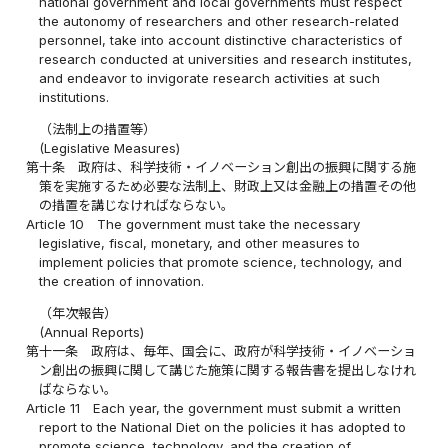
national government and local governments must respect
the autonomy of researchers and other research-related
personnel, take into account distinctive characteristics of
research conducted at universities and research institutes,
and endeavor to invigorate research activities at such
institutions.
（法制上の措置等）
(Legislative Measures)
第十条
政府は、科学技術・イノベーション創出の振興に関する施
策を実施するため必要な法制上、財政上又は金融上の措置その他
の措置を講じなければならない。
Article 10
The government must take the necessary
legislative, fiscal, monetary, and other measures to
implement policies that promote science, technology, and
the creation of innovation.
（年次報告）
(Annual Reports)
第十一条
政府は、毎年、国会に、政府が科学技術・イノベーショ
ン創出の振興に関して講じた施策に関する報告書を提出しなけれ
ばならない。
Article 11
Each year, the government must submit a written
report to the National Diet on the policies it has adopted to
promote science, technology, and the creation of