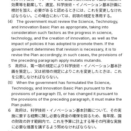
効果等を勘案して、適宜、科学技術・イノベーション基本計画に
検討を加え、必要があると認めるときには、これを変更しなけれ
ばならない。この場合においては、前項の規定を準用する。
(4)
The government must review the Science, Technology,
and Innovation Basic Plan as appropriate, taking into
consideration such factors as the progress in science,
technology, and the creation of innovation, as well as the
impact of policies it has adopted to promote them. If the
government determines that revision is necessary, it is to
revise the Plan accordingly; in such cases, the provisions of
the preceding paragraph apply mutatis mutandis.
５
政府は、第一項の規定により科学技術・イノベーション基本計
画を策定し、又は前項の規定によりこれを変更したときは、これ
を公表しなければならない。
(5)
When the government has formulated the Science,
Technology, and Innovation Basic Plan pursuant to the
provisions of paragraph (1), or has changed it pursuant to
the provisions of the preceding paragraph, it must make the
Plan public.
６
政府は、科学技術・イノベーション基本計画について、その実
施に要する経費に関し必要な資金の確保を図るため、毎年度、国
の財政の許す範囲内で、これを予算に計上する等その円滑な実施
に必要な措置を講ずるよう努めなければならない。