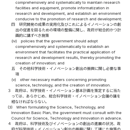
comprehensively and systematically to maintain research
facilities and equipment, promote informatization in
research and development, and establish an environment
conducive to the promotion of research and development;
四
研究開発の成果の実用化及びこれによるイノベーションの創
出の促進を図るための環境の整備に関し、政府が総合的かつ計
画的に講ずべき施策
(iv)
policies that the government should adopt
comprehensively and systematically to establish an
environment that facilitates the practical application of
research and development results, thereby promoting the
creation of innovation; and
五
その他科学技術・イノベーション創出の振興に関し必要な事
項
(v)
other necessary matters concerning promoting
science, technology, and the creation of innovation.
３
政府は、科学技術・イノベーション基本計画を策定するに当た
っては、あらかじめ、総合科学技術・イノベーション会議の議を
経なければならない。
(3)
When formulating the Science, Technology, and
Innovation Basic Plan, the government must consult with the
Council for Science, Technology and Innovation in advance.
４
政府は、科学技術及びイノベーションの創出の進展の状況、政
府が科学技術・イノベーション創出の振興に関して講じた施策の