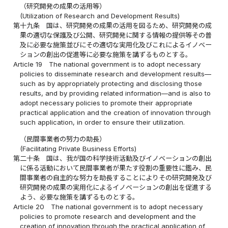
（研究開発の成果の活用等）
(Utilization of Research and Development Results)
第十九条
国は、研究開発の成果の活用を図るため、研究開発の成
果の適切な保護及び公開、研究開発に関する情報の提供等その普
及に必要な施策並びにその適切な実用化及びこれによるイノベー
ションの創出の促進等に必要な施策を講ずるものとする。
Article 19
The national government is to adopt necessary
policies to disseminate research and development results—
such as by appropriately protecting and disclosing those
results, and by providing related information—and is also to
adopt necessary policies to promote their appropriate
practical application and the creation of innovation through
such application, in order to ensure their utilization.
（民間事業者の努力の助長）
(Facilitating Private Business Efforts)
第二十条
国は、我が国の科学技術活動及びイノベーションの創出
に係る活動において民間事業者が果たす役割の重要性に鑑み、民
間事業者の自主的な努力を助長することによりその研究開発及び
研究開発の成果の実用化によるイノベーションの創出を促進する
よう、必要な施策を講ずるものとする。
Article 20
The national government is to adopt necessary
policies to promote research and development and the
creation of innovation through the practical application of