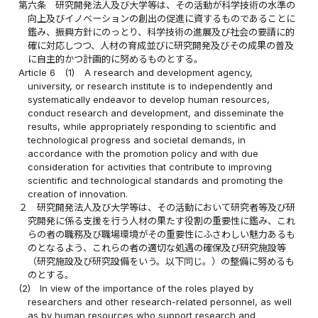
第六条
研究開発法人及び大学等は、その活動が科学技術の水準の
向上及びイノベーションの創出の促進に資するものであることに
鑑み、振興方針にのっとり、科学技術の進展及び社会の要請に的
確に対応しつつ、人材の育成並びに研究開発及びその成果の普及
に自主的かつ計画的に努めるものとする。
Article 6
(1)
A research and development agency,
university, or research institute is to independently and
systematically endeavor to develop human resources,
conduct research and development, and disseminate the
results, while appropriately responding to scientific and
technological progress and societal demands, in
accordance with the promotion policy and with due
consideration for activities that contribute to improving
scientific and technological standards and promoting the
creation of innovation.
２
研究開発法人及び大学等は、その活動において研究者等及び研
究開発に係る支援を行う人材の果たす役割の重要性に鑑み、これ
らの者の職務及び職場環境がその重要性にふさわしい魅力あるも
のとなるよう、これらの者の適切な処遇の確保及び研究施設等
（研究施設及び研究設備をいう。以下同じ。）の整備に努めるも
のとする。
(2)
In view of the importance of the roles played by
researchers and other research-related personnel, as well
as by human resources who support research and