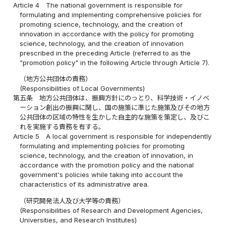
Article 4
The national government is responsible for
formulating and implementing comprehensive policies for
promoting science, technology, and the creation of
innovation in accordance with the policy for promoting
science, technology, and the creation of innovation
prescribed in the preceding Article (referred to as the
"promotion policy" in the following Article through Article 7).
（地方公共団体の責務）
(Responsibilities of Local Governments)
第五条
地方公共団体は、振興方針にのっとり、科学技術・イノベ
ーション創出の振興に関し、国の施策に準じた施策及びその地方
公共団体の区域の特性を生かした自主的な施策を策定し、及びこ
れを実施する責務を有する。
Article 5
A local government is responsible for independently
formulating and implementing policies for promoting
science, technology, and the creation of innovation, in
accordance with the promotion policy and the national
government's policies while taking into account the
characteristics of its administrative area.
（研究開発法人及び大学等の責務）
(Responsibilities of Research and Development Agencies,
Universities, and Research Institutes)