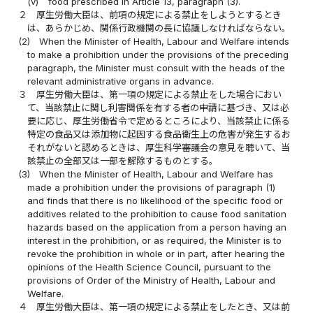
(v)
food prescribed in Article 13, paragraph (3).
２
厚生労働大臣は、前項の規定による禁止をしようとするとき
は、あらかじめ、関係行政機関の長に協議しなければならない。
(2)
When the Minister of Health, Labour and Welfare intends
to make a prohibition under the provisions of the preceding
paragraph, the Minister must consult with the heads of the
relevant administrative organs in advance.
３
厚生労働大臣は、第一項の規定による禁止をした場合におい
て、当該禁止に関し利害関係を有する者の申請に基づき、又は必
要に応じ、厚生労働省令で定めるところにより、当該禁止に係る
特定の食品又は添加物に起因する食品衛生上の危害が発生するお
それがないと認めるときは、厚生科学審議会の意見を聴いて、当
該禁止の全部又は一部を解除するものとする。
(3)
When the Minister of Health, Labour and Welfare has
made a prohibition under the provisions of paragraph (1)
and finds that there is no likelihood of the specific food or
additives related to the prohibition to cause food sanitation
hazards based on the application from a person having an
interest in the prohibition, or as required, the Minister is to
revoke the prohibition in whole or in part, after hearing the
opinions of the Health Science Council, pursuant to the
provisions of Order of the Ministry of Health, Labour and
Welfare.
４
厚生労働大臣は、第一項の規定による禁止をしたとき、又は前