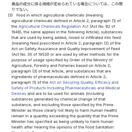
食品の成分に係る規格が定められている場合については、この限
りでない。
(3)
Food in which agricultural chemicals (meaning
agricultural chemicals defined in Article 2, paragraph (1) of
the
Agricultural Chemicals Regulation Act
(Act No. 82 of
1948), the same applies in the following Article), substances
that are used by being added, mixed or infiltrated into feed
(meaning feed prescribed in Article 2, paragraph (2) of the
Act on Safety Assurance and Quality Improvement of Feed
(Act No. 35 of 1953)) or are used by other methods for the
purpose of usage specified by Order of the Ministry of
Agriculture, Forestry and Fisheries based on Article 2,
paragraph (3) of that Article, and substances that are
ingredients of pharmaceuticals defined in Article 2,
paragraph (1) of the
Act on Securing Quality, Efficacy and
Safety of Products Including Pharmaceuticals and Medical
Devices
and are to be used for animals (including
substances generated by chemical change of that
substance, and excluding those specified by the Prime
Minister as those clearly not likely to harm human health)
remain in a quantity exceeding the quantity that the Prime
Minister has specified as being unlikely to harm human
health after hearing the opinions of the Food Sanitation