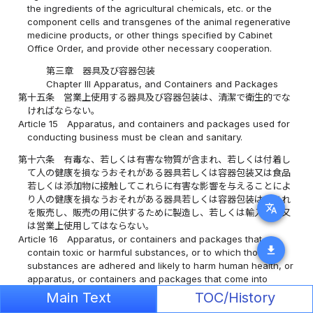
the ingredients of the agricultural chemicals, etc. or the
component cells and transgenes of the animal regenerative
medicine products, or other things specified by Cabinet
Office Order, and provide other necessary cooperation.
第三章 器具及び容器包装
Chapter III Apparatus, and Containers and Packages
第十五条
営業上使用する器具及び容器包装は、清潔で衛生的でな
ければならない。
Article 15
Apparatus, and containers and packages used for
conducting business must be clean and sanitary.
第十六条
有毒な、若しくは有害な物質が含まれ、若しくは付着し
て人の健康を損なうおそれがある器具若しくは容器包装又は食品
若しくは添加物に接触してこれらに有害な影響を与えることによ
り人の健康を損なうおそれがある器具若しくは容器包装は、これ
translate
を販売し、販売の用に供するために製造し、若しくは輸入し、又
は営業上使用してはならない。
Article 16
Apparatus, or containers and packages that
download
contain toxic or harmful substances, or to which those
substances are adhered and likely to harm human health, or
apparatus, or containers and packages that come into
contact with food or additives and likely to harm to human
Main Text
TOC/History
health due to having a harmful effect, must not be sold,