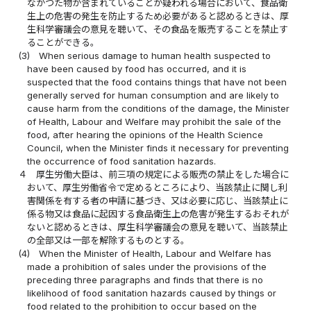
なかつた物が含まれていることが疑われる場合において、食品衛
生上の危害の発生を防止するため必要があると認めるときは、厚
生科学審議会の意見を聴いて、その食品を販売することを禁止す
ることができる。
(3)
When serious damage to human health suspected to
have been caused by food has occurred, and it is
suspected that the food contains things that have not been
generally served for human consumption and are likely to
cause harm from the conditions of the damage, the Minister
of Health, Labour and Welfare may prohibit the sale of the
food, after hearing the opinions of the Health Science
Council, when the Minister finds it necessary for preventing
the occurrence of food sanitation hazards.
４
厚生労働大臣は、前三項の規定による販売の禁止をした場合に
おいて、厚生労働省令で定めるところにより、当該禁止に関し利
害関係を有する者の申請に基づき、又は必要に応じ、当該禁止に
係る物又は食品に起因する食品衛生上の危害が発生するおそれが
ないと認めるときは、厚生科学審議会の意見を聴いて、当該禁止
の全部又は一部を解除するものとする。
(4)
When the Minister of Health, Labour and Welfare has
made a prohibition of sales under the provisions of the
preceding three paragraphs and finds that there is no
likelihood of food sanitation hazards caused by things or
food related to the prohibition to occur based on the