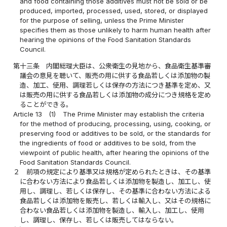
and food containing those additives must not be sold or be
produced, imported, processed, used, stored, or displayed
for the purpose of selling, unless the Prime Minister
specifies them as those unlikely to harm human health after
hearing the opinions of the Food Sanitation Standards
Council.
第十三条
内閣総理大臣は、公衆衛生の見地から、食品衛生基準審
議会の意見を聴いて、販売の用に供する食品若しくは添加物の製
造、加工、使用、調理若しくは保存の方法につき基準を定め、又
は販売の用に供する食品若しくは添加物の成分につき規格を定め
ることができる。
Article 13
(1)
The Prime Minister may establish the criteria
for the method of producing, processing, using, cooking, or
preserving food or additives to be sold, or the standards for
the ingredients of food or additives to be sold, from the
viewpoint of public health, after hearing the opinions of the
Food Sanitation Standards Council.
２
前項の規定により基準又は規格が定められたときは、その基準
に合わない方法により食品若しくは添加物を製造し、加工し、使
用し、調理し、若しくは保存し、その基準に合わない方法による
食品若しくは添加物を販売し、若しくは輸入し、又はその規格に
合わない食品若しくは添加物を製造し、輸入し、加工し、使用
し、調理し、保存し、若しくは販売してはならない。