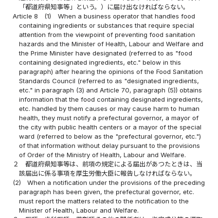
「都道府県知事等」という。）に届け出なければならない。
Article 8
(1)
When a business operator that handles food
containing ingredients or substances that require special
attention from the viewpoint of preventing food sanitation
hazards and the Minister of Health, Labour and Welfare and
the Prime Minister have designated (referred to as "food
containing designated ingredients, etc." below in this
paragraph) after hearing the opinions of the Food Sanitation
Standards Council (referred to as "designated ingredients,
etc." in paragraph (3) and Article 70, paragraph (5)) obtains
information that the food containing designated ingredients,
etc. handled by them causes or may cause harm to human
health, they must notify a prefectural governor, a mayor of
the city with public health centers or a mayor of the special
ward (referred to below as the "prefectural governor, etc.")
of that information without delay pursuant to the provisions
of Order of the Ministry of Health, Labour and Welfare.
２
都道府県知事等は、前項の規定による届出があつたときは、当
該届出に係る事項を厚生労働大臣に報告しなければならない。
(2)
When a notification under the provisions of the preceding
paragraph has been given, the prefectural governor, etc.
must report the matters related to the notification to the
Minister of Health, Labour and Welfare.