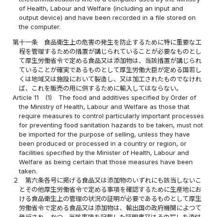
of Health, Labour and Welfare (including an input and
output device) and have been recorded in a file stored on
the computer.
第十一条
食品衛生上の危害の発生を防止するために特に重要な工
程を管理するための措置が講じられていることが必要なものとし
て厚生労働省令で定める食品又は添加物は、当該措置が講じられ
ていることが確実であるものとして厚生労働大臣が定める国若し
くは地域又は施設において製造し、又は加工されたものでなけれ
ば、これを販売の用に供するために輸入してはならない。
Article 11
(1)
The food and additives specified by Order of
the Ministry of Health, Labour and Welfare as those that
require measures to control particularly important processes
for preventing food sanitation hazards to be taken, must not
be imported for the purpose of selling, unless they have
been produced or processed in a country or region, or
facilities specified by the Minister of Health, Labour and
Welfare as being certain that those measures have been
taken.
２
第六条各号に掲げる食品又は添加物のいずれにも該当しないこ
とその他厚生労働省令で定める事項を確認するために生産地にお
ける食品衛生上の管理の状況の証明が必要であるものとして厚生
労働省令で定める食品又は添加物は、輸出国の政府機関によつて