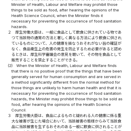
Minister of Health, Labour and Welfare may prohibit those
things to be sold as food, after hearing the opinions of the
Health Science Council, when the Minister finds it
necessary for preventing the occurrence of food sanitation
hazards.
２
厚生労働大臣は、一般に食品として飲食に供されている物であ
つて当該物の通常の方法と著しく異なる方法により飲食に供され
ているものについて、人の健康を損なうおそれがない旨の確証が
なく、食品衛生上の危害の発生を防止するため必要があると認め
るときは、厚生科学審議会の意見を聴いて、その物を食品として
販売することを禁止することができる。
(2)
When the Minister of Health, Labour and Welfare finds
that there is no positive proof that the things that have been
generally served for human consumption and are served in
a method significantly different from the normal method for
those things are unlikely to harm human health and that it is
necessary for preventing the occurrence of food sanitation
hazards, the Minister may prohibit those things to be sold as
food, after hearing the opinions of the Health Science
Council.
３
厚生労働大臣は、食品によるものと疑われる人の健康に係る重
大な被害が生じた場合において、当該被害の態様からみて当該食
品に当該被害を生ずるおそれのある一般に飲食に供されることが