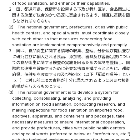
of food sanitation, and enhance their capabilities.
２
国、都道府県、保健所を設置する市及び特別区は、食品衛生に
関する施策が総合的かつ迅速に実施されるよう、相互に連携を図
らなければならない。
(2)
The national government, prefectures, cities with public
health centers, and special wards, must coordinate closely
with each other so that measures concerning food
sanitation are implemented comprehensively and promptly.
３
国は、食品衛生に関する情報の収集、整理、分析及び提供並び
に研究並びに輸入される食品、添加物、器具及び容器包装につい
ての食品衛生に関する検査の実施を図るための体制を整備し、国
際的な連携を確保するために必要な措置を講ずるとともに、都道
府県、保健所を設置する市及び特別区（以下「都道府県等」とい
う。）に対し前二項の責務が十分に果たされるように必要な技術
的援助を与えるものとする。
(3)
The national government is to develop a system for
collecting, consolidating, analyzing, and providing
information on food sanitation, conducting research, and
making inspections for food sanitation on imported food,
additives, apparatus, and containers and packages, take
necessary measures to ensure international cooperation,
and provide prefectures, cities with public health centers
and special wards (referred to below as "prefectures, etc.")
with the technical assistance necessary for them to pursue