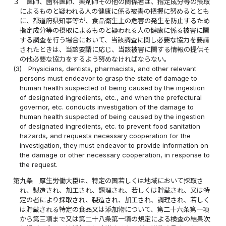
３
医師、歯科医師、薬剤師その他の関係者は、指定成分等の摂取
によるものと疑われる人の健康に係る被害の把握に努めるととも
に、都道府県知事等が、食品衛生上の危害の発生を防止するため
指定成分等の摂取によるものと疑われる人の健康に係る被害に関
する調査を行う場合において、当該調査に関し必要な協力を要請
されたときは、当該要請に応じ、当該被害に関する情報の提供そ
の他必要な協力をするよう努めなければならない。
(3)
Physicians, dentists, pharmacists, and other relevant
persons must endeavor to grasp the state of damage to
human health suspected of being caused by the ingestion
of designated ingredients, etc., and when the prefectural
governor, etc. conducts investigation of the damage to
human health suspected of being caused by the ingestion
of designated ingredients, etc. to prevent food sanitation
hazards, and requests necessary cooperation for the
investigation, they must endeavor to provide information on
the damage or other necessary cooperation, in response to
the request.
第九条
厚生労働大臣は、特定の国若しくは地域において採取さ
れ、製造され、加工され、調理され、若しくは貯蔵され、又は特
定の者により採取され、製造され、加工され、調理され、若しく
は貯蔵される特定の食品又は添加物について、第二十六条第一項
から第三項まで又は第二十八条第一項の規定による検査の結果次