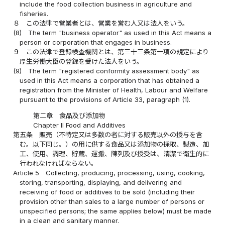
include the food collection business in agriculture and
fisheries.
８
この法律で営業者とは、営業を営む人又は法人をいう。
(8)
The term "business operator" as used in this Act means a
person or corporation that engages in business.
９
この法律で登録検査機関とは、第三十三条第一項の規定により
厚生労働大臣の登録を受けた法人をいう。
(9)
The term "registered conformity assessment body" as
used in this Act means a corporation that has obtained a
registration from the Minister of Health, Labour and Welfare
pursuant to the provisions of Article 33, paragraph (1).
第二章 食品及び添加物
Chapter II Food and Additives
第五条
販売（不特定又は多数の者に対する販売以外の授与を含
む。以下同じ。）の用に供する食品又は添加物の採取、製造、加
工、使用、調理、貯蔵、運搬、陳列及び授受は、清潔で衛生的に
行われなければならない。
Article 5
Collecting, producing, processing, using, cooking,
storing, transporting, displaying, and delivering and
receiving of food or additives to be sold (including their
provision other than sales to a large number of persons or
unspecified persons; the same applies below) must be made
in a clean and sanitary manner.