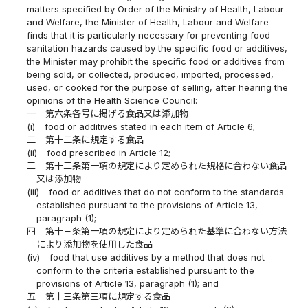
matters specified by Order of the Ministry of Health, Labour
and Welfare, the Minister of Health, Labour and Welfare
finds that it is particularly necessary for preventing food
sanitation hazards caused by the specific food or additives,
the Minister may prohibit the specific food or additives from
being sold, or collected, produced, imported, processed,
used, or cooked for the purpose of selling, after hearing the
opinions of the Health Science Council:
一
第六条各号に掲げる食品又は添加物
(i)
food or additives stated in each item of Article 6;
二
第十二条に規定する食品
(ii)
food prescribed in Article 12;
三
第十三条第一項の規定により定められた規格に合わない食品
又は添加物
(iii)
food or additives that do not conform to the standards
established pursuant to the provisions of Article 13,
paragraph (1);
四
第十三条第一項の規定により定められた基準に合わない方法
により添加物を使用した食品
(iv)
food that use additives by a method that does not
conform to the criteria established pursuant to the
provisions of Article 13, paragraph (1); and
五
第十三条第三項に規定する食品