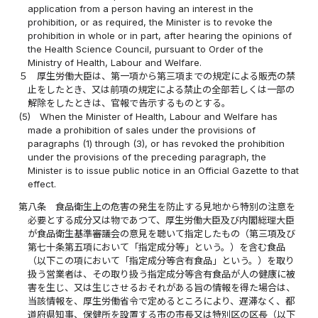
application from a person having an interest in the
prohibition, or as required, the Minister is to revoke the
prohibition in whole or in part, after hearing the opinions of
the Health Science Council, pursuant to Order of the
Ministry of Health, Labour and Welfare.
５
厚生労働大臣は、第一項から第三項までの規定による販売の禁
止をしたとき、又は前項の規定による禁止の全部若しくは一部の
解除をしたときは、官報で告示するものとする。
(5)
When the Minister of Health, Labour and Welfare has
made a prohibition of sales under the provisions of
paragraphs (1) through (3), or has revoked the prohibition
under the provisions of the preceding paragraph, the
Minister is to issue public notice in an Official Gazette to that
effect.
第八条
食品衛生上の危害の発生を防止する見地から特別の注意を
必要とする成分又は物であつて、厚生労働大臣及び内閣総理大臣
が食品衛生基準審議会の意見を聴いて指定したもの（第三項及び
第七十条第五項において「指定成分等」という。）を含む食品
（以下この項において「指定成分等含有食品」という。）を取り
扱う営業者は、その取り扱う指定成分等含有食品が人の健康に被
害を生じ、又は生じさせるおそれがある旨の情報を得た場合は、
当該情報を、厚生労働省令で定めるところにより、遅滞なく、都
道府県知事、保健所を設置する市の市長又は特別区の区長（以下