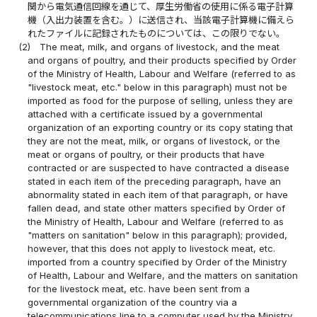
関から電気通信回線を通じて、厚生労働省の使用に係る電子計算
機（入出力装置を含む。）に送信され、当該電子計算機に備えら
れたファイルに記録されたものについては、この限りでない。
(2)
The meat, milk, and organs of livestock, and the meat
and organs of poultry, and their products specified by Order
of the Ministry of Health, Labour and Welfare (referred to as
"livestock meat, etc." below in this paragraph) must not be
imported as food for the purpose of selling, unless they are
attached with a certificate issued by a governmental
organization of an exporting country or its copy stating that
they are not the meat, milk, or organs of livestock, or the
meat or organs of poultry, or their products that have
contracted or are suspected to have contracted a disease
stated in each item of the preceding paragraph, have an
abnormality stated in each item of that paragraph, or have
fallen dead, and state other matters specified by Order of
the Ministry of Health, Labour and Welfare (referred to as
"matters on sanitation" below in this paragraph); provided,
however, that this does not apply to livestock meat, etc.
imported from a country specified by Order of the Ministry
of Health, Labour and Welfare, and the matters on sanitation
for the livestock meat, etc. have been sent from a
governmental organization of the country via a
telecommunications line to a computer used by the Ministry