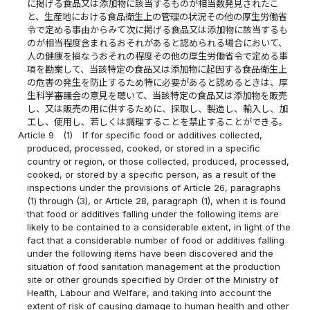
に掲げる食品又は添加物に該当するものが相当数発見されたこ
と、生産地における食品衛生上の管理の状況その他の厚生労働省
令で定める事由からみて次に掲げる食品又は添加物に該当するも
のが相当程度含まれるおそれがあると認められる場合において、
人の健康を損なうおそれの程度その他の厚生労働省令で定める事
項を勘案して、当該特定の食品又は添加物に起因する食品衛生上
の危害の発生を防止するため特に必要があると認めるときは、厚
生科学審議会の意見を聴いて、当該特定の食品又は添加物を販売
し、又は販売の用に供するために、採取し、製造し、輸入し、加
工し、使用し、若しくは調理することを禁止することができる。
Article 9
(1)
If for specific food or additives collected,
produced, processed, cooked, or stored in a specific
country or region, or those collected, produced, processed,
cooked, or stored by a specific person, as a result of the
inspections under the provisions of Article 26, paragraphs
(1) through (3), or Article 28, paragraph (1), when it is found
that food or additives falling under the following items are
likely to be contained to a considerable extent, in light of the
fact that a considerable number of food or additives falling
under the following items have been discovered and the
situation of food sanitation management at the production
site or other grounds specified by Order of the Ministry of
Health, Labour and Welfare, and taking into account the
extent of risk of causing damage to human health and other