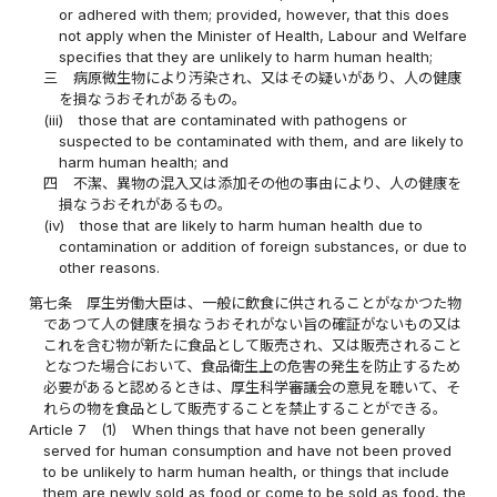
or adhered with them; provided, however, that this does
not apply when the Minister of Health, Labour and Welfare
specifies that they are unlikely to harm human health;
三
病原微生物により汚染され、又はその疑いがあり、人の健康
を損なうおそれがあるもの。
(iii)
those that are contaminated with pathogens or
suspected to be contaminated with them, and are likely to
harm human health; and
四
不潔、異物の混入又は添加その他の事由により、人の健康を
損なうおそれがあるもの。
(iv)
those that are likely to harm human health due to
contamination or addition of foreign substances, or due to
other reasons.
第七条
厚生労働大臣は、一般に飲食に供されることがなかつた物
であつて人の健康を損なうおそれがない旨の確証がないもの又は
これを含む物が新たに食品として販売され、又は販売されること
となつた場合において、食品衛生上の危害の発生を防止するため
必要があると認めるときは、厚生科学審議会の意見を聴いて、そ
れらの物を食品として販売することを禁止することができる。
Article 7
(1)
When things that have not been generally
served for human consumption and have not been proved
to be unlikely to harm human health, or things that include
them are newly sold as food or come to be sold as food, the