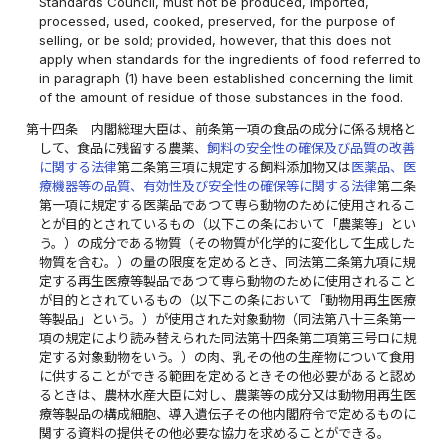
Standards Council, must not be produced, imported,
processed, used, cooked, preserved, for the purpose of
selling, or be sold; provided, however, that this does not
apply when standards for the ingredients of food referred to
in paragraph (1) have been established concerning the limit
of the amount of residue of those substances in the food.
第十四条
内閣総理大臣は、前条第一項の食品の成分に係る規格と
して、食品に残留する農薬、
飼料の安全性の確保及び品質の改善
に関する法律
第二条第三項に規定する飼料添加物又は
医薬品、医
療機器等の品質、有効性及び安全性の確保等に関する法律
第二条
第一項に規定する医薬品であつて専ら動物のために使用されるこ
とが目的とされているもの（以下この条において「農薬等」とい
う。）の成分である物質（その物質が化学的に変化して生成した
物質を含む。）の量の限度を定めるとき、同法第二条第九項に規
定する再生医療等製品であつて専ら動物のために使用されること
が目的とされているもの（以下この条において「動物用再生医療
等製品」という。）が使用された対象動物（同法第八十三条第一
項の規定により読み替えられた同法第十四条第二項第三号ロに規
定する対象動物をいう。）の肉、乳その他の生産物について食用
に供することができる範囲を定めるときその他必要があると認め
るときは、農林水産大臣に対し、農薬等の成分又は動物用再生医
療等製品の構成細胞、導入遺伝子その他内閣府令で定めるものに
関する資料の提供その他必要な協力を求めることができる。