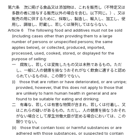
第六条
次に掲げる食品又は添加物は、これを販売し（不特定又は
多数の者に授与する販売以外の場合を含む。以下同じ。）、又は
販売の用に供するために、採取し、製造し、輸入し、加工し、使
用し、調理し、貯蔵し、若しくは陳列してはならない。
Article 6
The following food and additives must not be sold
(including cases other than providing them to a large
number of persons or unspecified persons; the same
applies below), or collected, produced, imported,
processed, used, cooked, stored, or displayed for the
purpose of selling:
一
腐敗し、若しくは変敗したもの又は未熟であるもの。ただ
し、一般に人の健康を損なうおそれがなく飲食に適すると認め
られているものは、この限りでない。
(i)
those that are rotten or have deteriorated, or are unripe;
provided, however, that this does not apply to those that
are unlikely to harm human health in general and are
found to be suitable for eating and drinking;
二
有毒な、若しくは有害な物質が含まれ、若しくは付着し、又
はこれらの疑いがあるもの。ただし、人の健康を損なうおそれ
がない場合として厚生労働大臣が定める場合においては、この
限りでない。
(ii)
those that contain toxic or harmful substances or are
adhered with those substances, or suspected to contain