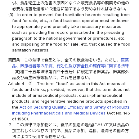
供、食品衛生上の危害の原因となつた販売食品等の廃棄その他の
必要な措置を適確かつ迅速に講ずるよう努めなければならない。
(3)
In order to prevent food sanitation hazards resulting from
food for sale, etc., a food business operator must endeavor
to appropriately and promptly take necessary measures
such as providing the record prescribed in the preceding
paragraph to the national government or prefectures, etc.
and disposing of the food for sale, etc. that caused the food
sanitation hazards.
第四条
この法律で食品とは、全ての飲食物をいう。ただし、
医薬
品、医療機器等の品質、有効性及び安全性の確保等に関する法律
（昭和三十五年法律第百四十五号）に規定する医薬品、医薬部外
品及び再生医療等製品は、これを含まない。
Article 4
(1)
The term "food" as used in this Act means all
foods and drinks; provided, however, that this term does not
include pharmaceutical products, quasi-pharmaceutical
products, and regenerative medicine products specified in
the
Act on Securing Quality, Efficacy and Safety of Products
Including Pharmaceuticals and Medical Devices
(Act No. 145
of 1960).
２
この法律で添加物とは、食品の製造の過程において又は食品の
加工若しくは保存の目的で、食品に添加、混和、浸潤その他の方
法によつて使用する物をいう。