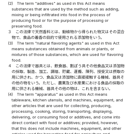
(2)
The term "additives" as used in this Act means
substances that are used by the method such as adding,
mixing or being infiltrated into food in the process of
producing food or for the purpose of processing or
preserving food.
３
この法律で天然香料とは、動植物から得られた物又はその混合
物で、食品の着香の目的で使用される添加物をいう。
(3)
The term "natural flavoring agents" as used in this Act
means substances obtained from animals or plants, or
mixtures of those substances, which are used for flavoring
food.
４
この法律で器具とは、飲食器、割ぽう具その他食品又は添加物
の採取、製造、加工、調理、貯蔵、運搬、陳列、授受又は摂取の
用に供され、かつ、食品又は添加物に直接接触する機械、器具そ
の他の物をいう。ただし、農業及び水産業における食品の採取の
用に供される機械、器具その他の物は、これを含まない。
(4)
The term "apparatus" as used in this Act means
tableware, kitchen utensils, and machines, equipment, and
other articles that are used for collecting, producing,
processing, cooking, storing, transporting, displaying,
delivering, or consuming food or additives, and come into
direct contact with food or additives; provided, however,
that this does not include machines, equipment, and other