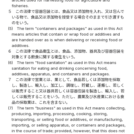
articles used for harvesting food for agriculture and
fisheries.
５
この法律で容器包装とは、食品又は添加物を入れ、又は包んで
いる物で、食品又は添加物を授受する場合そのままで引き渡すも
のをいう。
(5)
The term "containers and packages" as used in this Act
means articles that contain or wrap food or additives and
are handed over as is when delivering or receiving food or
additives.
６
この法律で食品衛生とは、食品、添加物、器具及び容器包装を
対象とする飲食に関する衛生をいう。
(6)
The term "food sanitation" as used in this Act means
sanitation for eating and drinking concerning food,
additives, apparatus, and containers and packages.
７
この法律で営業とは、業として、食品若しくは添加物を採取
し、製造し、輸入し、加工し、調理し、貯蔵し、運搬し、若しく
は販売すること又は器具若しくは容器包装を製造し、輸入し、若
しくは販売することをいう。ただし、農業及び水産業における食
品の採取業は、これを含まない。
(7)
The term "business" as used in this Act means collecting,
producing, importing, processing, cooking, storing,
transporting, or selling food or additives, or manufacturing,
importing, or selling apparatus, or containers and packages,
in the course of trade; provided, however, that this does not