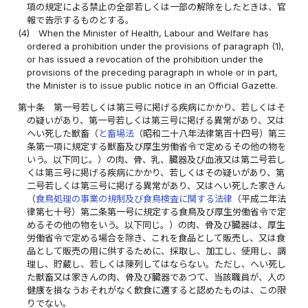
項の規定による禁止の全部若しくは一部の解除をしたときは、官
報で告示するものとする。
(4)
When the Minister of Health, Labour and Welfare has
ordered a prohibition under the provisions of paragraph (1),
or has issued a revocation of the prohibition under the
provisions of the preceding paragraph in whole or in part,
the Minister is to issue public notice in an Official Gazette.
第十条
第一号若しくは第三号に掲げる疾病にかかり、若しくはそ
の疑いがあり、第一号若しくは第三号に掲げる異常があり、又は
へい死した獣畜（
と畜場法
（昭和二十八年法律第百十四号）第三
条第一項に規定する獣畜及び厚生労働省令で定めるその他の物を
いう。以下同じ。）の肉、骨、乳、臓器及び血液又は第二号若し
くは第三号に掲げる疾病にかかり、若しくはその疑いがあり、第
二号若しくは第三号に掲げる異常があり、又はへい死した家きん
（
食鳥処理の事業の規制及び食鳥検査に関する法律
（平成二年法
律第七十号）第二条第一号に規定する食鳥及び厚生労働省令で定
めるその他の物をいう。以下同じ。）の肉、骨及び臓器は、厚生
労働省令で定める場合を除き、これを食品として販売し、又は食
品として販売の用に供するために、採取し、加工し、使用し、調
理し、貯蔵し、若しくは陳列してはならない。ただし、へい死し
た獣畜又は家きんの肉、骨及び臓器であつて、当該職員が、人の
健康を損なうおそれがなく飲食に適すると認めたものは、この限
りでない。