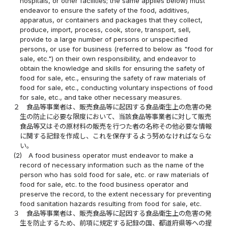
hospitals, or other facilities; the same applies below) must
endeavor to ensure the safety of the food, additives,
apparatus, or containers and packages that they collect,
produce, import, process, cook, store, transport, sell,
provide to a large number of persons or unspecified
persons, or use for business (referred to below as "food for
sale, etc.") on their own responsibility, and endeavor to
obtain the knowledge and skills for ensuring the safety of
food for sale, etc., ensuring the safety of raw materials of
food for sale, etc., conducting voluntary inspections of food
for sale, etc., and take other necessary measures.
２
食品等事業者は、販売食品等に起因する食品衛生上の危害の発
生の防止に必要な限度において、当該食品等事業者に対して販売
食品等又はその原材料の販売を行つた者の名称その他必要な情報
に関する記録を作成し、これを保存するよう努めなければならな
い。
(2)
A food business operator must endeavor to make a
record of necessary information such as the name of the
person who has sold food for sale, etc. or raw materials of
food for sale, etc. to the food business operator and
preserve the record, to the extent necessary for preventing
food sanitation hazards resulting from food for sale, etc.
３
食品等事業者は、販売食品等に起因する食品衛生上の危害の発
生を防止するため、前項に規定する記録の国、都道府県等への提