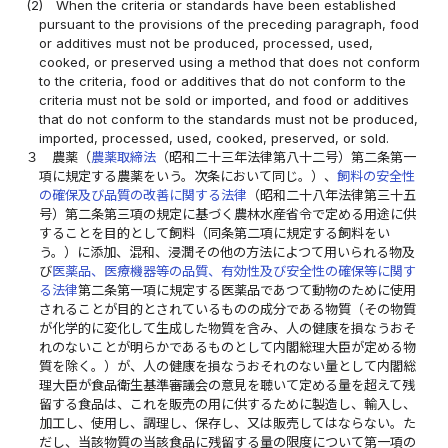
(2)
When the criteria or standards have been established
pursuant to the provisions of the preceding paragraph, food
or additives must not be produced, processed, used,
cooked, or preserved using a method that does not conform
to the criteria, food or additives that do not conform to the
criteria must not be sold or imported, and food or additives
that do not conform to the standards must not be produced,
imported, processed, used, cooked, preserved, or sold.
３
農薬（
農薬取締法
（昭和二十三年法律第八十二号）第二条第一
項に規定する農薬をいう。次条において同じ。）、
飼料の安全性
の確保及び品質の改善に関する法律
（昭和二十八年法律第三十五
号）第二条第三項の規定に基づく農林水産省令で定める用途に供
することを目的として飼料（同条第二項に規定する飼料をい
う。）に添加、混和、浸潤その他の方法によつて用いられる物及
び
医薬品、医療機器等の品質、有効性及び安全性の確保等に関す
る法律
第二条第一項に規定する医薬品であつて動物のために使用
されることが目的とされているものの成分である物質（その物質
が化学的に変化して生成した物質を含み、人の健康を損なうおそ
れのないことが明らかであるものとして内閣総理大臣が定める物
質を除く。）が、人の健康を損なうおそれのない量として内閣総
理大臣が食品衛生基準審議会の意見を聴いて定める量を超えて残
留する食品は、これを販売の用に供するために製造し、輸入し、
加工し、使用し、調理し、保存し、又は販売してはならない。た
だし、当該物質の当該食品に残留する量の限度について第一項の