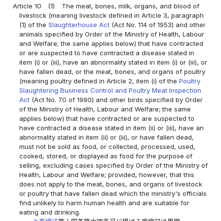
Article 10
(1)
The meat, bones, milk, organs, and blood of
livestock (meaning livestock defined in Article 3, paragraph
(1) of the
Slaughterhouse Act
(Act No. 114 of 1953) and other
animals specified by Order of the Ministry of Health, Labour
and Welfare; the same applies below) that have contracted
or are suspected to have contracted a disease stated in
item (i) or (iii), have an abnormality stated in item (i) or (iii), or
have fallen dead, or the meat, bones, and organs of poultry
(meaning poultry defined in Article 2, item (i) of the
Poultry
Slaughtering Business Control and Poultry Meat Inspection
Act
(Act No. 70 of 1990) and other birds specified by Order
of the Ministry of Health, Labour and Welfare; the same
applies below) that have contracted or are suspected to
have contracted a disease stated in item (ii) or (iii), have an
abnormality stated in item (ii) or (iii), or have fallen dead,
must not be sold as food, or collected, processed, used,
cooked, stored, or displayed as food for the purpose of
selling, excluding cases specified by Order of the Ministry of
Health, Labour and Welfare; provided, however, that this
does not apply to the meat, bones, and organs of livestock
or poultry that have fallen dead which the ministry's officials
find unlikely to harm human health and are suitable for
eating and drinking.