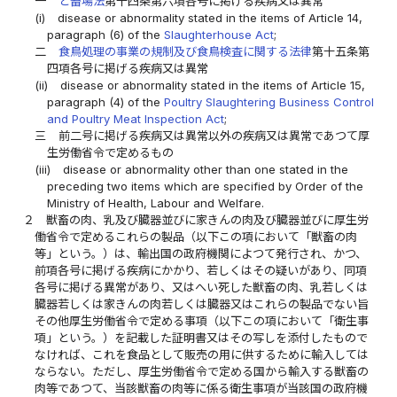
一
と畜場法
第十四条第六項各号に掲げる疾病又は異常
(i)
disease or abnormality stated in the items of Article 14,
paragraph (6) of the
Slaughterhouse Act
;
二
食鳥処理の事業の規制及び食鳥検査に関する法律
第十五条第
四項各号に掲げる疾病又は異常
(ii)
disease or abnormality stated in the items of Article 15,
paragraph (4) of the
Poultry Slaughtering Business Control
and Poultry Meat Inspection Act
;
三
前二号に掲げる疾病又は異常以外の疾病又は異常であつて厚
生労働省令で定めるもの
(iii)
disease or abnormality other than one stated in the
preceding two items which are specified by Order of the
Ministry of Health, Labour and Welfare.
２
獣畜の肉、乳及び臓器並びに家きんの肉及び臓器並びに厚生労
働省令で定めるこれらの製品（以下この項において「獣畜の肉
等」という。）は、輸出国の政府機関によつて発行され、かつ、
前項各号に掲げる疾病にかかり、若しくはその疑いがあり、同項
各号に掲げる異常があり、又はへい死した獣畜の肉、乳若しくは
臓器若しくは家きんの肉若しくは臓器又はこれらの製品でない旨
その他厚生労働省令で定める事項（以下この項において「衛生事
項」という。）を記載した証明書又はその写しを添付したもので
なければ、これを食品として販売の用に供するために輸入しては
ならない。ただし、厚生労働省令で定める国から輸入する獣畜の
肉等であつて、当該獣畜の肉等に係る衛生事項が当該国の政府機