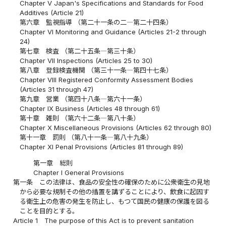
Chapter V Japan's Specifications and Standards for Food
Additives (Article 21)
第六章 監視指導 （第二十一条の二―第二十四条）
Chapter VI Monitoring and Guidance (Articles 21-2 through
24)
第七章 検査 （第二十五条―第三十条）
Chapter VII Inspections (Articles 25 to 30)
第八章 登録検査機関 （第三十一条―第四十七条）
Chapter VIII Registered Conformity Assessment Bodies
(Articles 31 through 47)
第九章 営業 （第四十八条―第六十一条）
Chapter IX Business (Articles 48 through 61)
第十章 雑則 （第六十二条―第八十条）
Chapter X Miscellaneous Provisions (Articles 62 through 80)
第十一章 罰則 （第八十一条―第八十九条）
Chapter XI Penal Provisions (Articles 81 through 89)
第一章 総則
Chapter I General Provisions
第一条
この法律は、食品の安全性の確保のために公衆衛生の見地
から必要な規制その他の措置を講ずることにより、飲食に起因す
る衛生上の危害の発生を防止し、もつて国民の健康の保護を図る
ことを目的とする。
Article 1
The purpose of this Act is to prevent sanitation