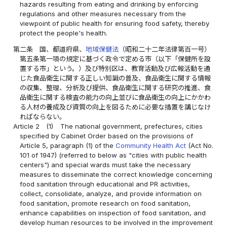
hazards resulting from eating and drinking by enforcing
regulations and other measures necessary from the
viewpoint of public health for ensuring food safety, thereby
protect the people's health.
第二条
国、都道府県、
地域保健法
（昭和二十二年法律第百一号）
第五条第一項の規定に基づく政令で定める市（以下「保健所を設
置する市」という。）及び特別区は、教育活動及び広報活動を通
じた食品衛生に関する正しい知識の普及、食品衛生に関する情報
の収集、整理、分析及び提供、食品衛生に関する研究の推進、食
品衛生に関する検査の能力の向上並びに食品衛生の向上にかかわ
る人材の養成及び資質の向上を図るために必要な措置を講じなけ
ればならない。
Article 2
(1)
The national government, prefectures, cities
specified by Cabinet Order based on the provisions of
Article 5, paragraph (1) of the
Community Health Act
(Act No.
101 of 1947) (referred to below as "cities with public health
centers") and special wards must take the necessary
measures to disseminate the correct knowledge concerning
food sanitation through educational and PR activities,
collect, consolidate, analyze, and provide information on
food sanitation, promote research on food sanitation,
enhance capabilities on inspection of food sanitation, and
develop human resources to be involved in the improvement