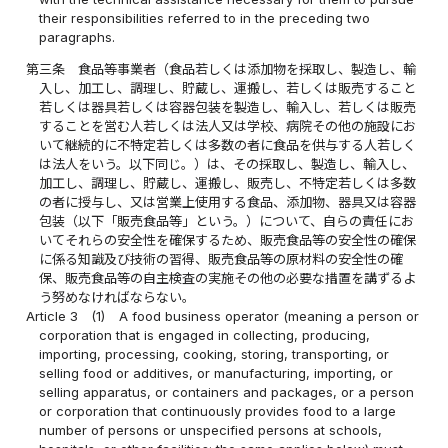
their responsibilities referred to in the preceding two
paragraphs.
第三条
食品等事業者（食品若しくは添加物を採取し、製造し、輸
入し、加工し、調理し、貯蔵し、運搬し、若しくは販売すること
若しくは器具若しくは容器包装を製造し、輸入し、若しくは販売
することを営む人若しくは法人又は学校、病院その他の施設にお
いて継続的に不特定若しくは多数の者に食品を供与する人若しく
は法人をいう。以下同じ。）は、その採取し、製造し、輸入し、
加工し、調理し、貯蔵し、運搬し、販売し、不特定若しくは多数
の者に授与し、又は営業上使用する食品、添加物、器具又は容器
包装（以下「販売食品等」という。）について、自らの責任にお
いてそれらの安全性を確保するため、販売食品等の安全性の確保
に係る知識及び技術の習得、販売食品等の原材料の安全性の確
保、販売食品等の自主検査の実施その他の必要な措置を講ずるよ
う努めなければならない。
Article 3
(1)
A food business operator (meaning a person or
corporation that is engaged in collecting, producing,
importing, processing, cooking, storing, transporting, or
selling food or additives, or manufacturing, importing, or
selling apparatus, or containers and packages, or a person
or corporation that continuously provides food to a large
number of persons or unspecified persons at schools,