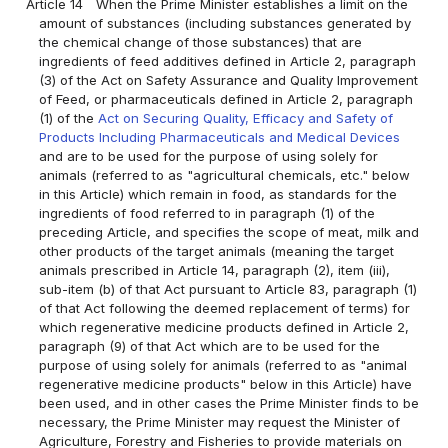
Article 14
When the Prime Minister establishes a limit on the
amount of substances (including substances generated by
the chemical change of those substances) that are
ingredients of feed additives defined in Article 2, paragraph
(3) of the Act on Safety Assurance and Quality Improvement
of Feed, or pharmaceuticals defined in Article 2, paragraph
(1) of the
Act on Securing Quality, Efficacy and Safety of
Products Including Pharmaceuticals and Medical Devices
and are to be used for the purpose of using solely for
animals (referred to as "agricultural chemicals, etc." below
in this Article) which remain in food, as standards for the
ingredients of food referred to in paragraph (1) of the
preceding Article, and specifies the scope of meat, milk and
other products of the target animals (meaning the target
animals prescribed in Article 14, paragraph (2), item (iii),
sub-item (b) of that Act pursuant to Article 83, paragraph (1)
of that Act following the deemed replacement of terms) for
which regenerative medicine products defined in Article 2,
paragraph (9) of that Act which are to be used for the
purpose of using solely for animals (referred to as "animal
regenerative medicine products" below in this Article) have
been used, and in other cases the Prime Minister finds to be
necessary, the Prime Minister may request the Minister of
Agriculture, Forestry and Fisheries to provide materials on