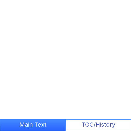
Main Text
TOC/History