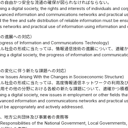
報の自由かつ安全な流通の確保が図られなければならない。
ming a digital society, the rights and interests of individuals and c
 advanced information and communications networks and practical u
 the free and safe distribution of reliable information must be ens
 networks and practical use of information using information and
術の進展への対応）
ogress of Information and Communications Technology)
タル社会の形成に当たっては、情報通信技術の進展について、適確
ing a digital society, the progress of information and communicat
造の変化に伴う新たな課題への対応）
w Issues Arising With the Changes in Socioeconomic Structure)
タル社会の形成に当たっては、高度情報通信ネットワークの利用及
雇用その他の分野における各般の新たな課題について、適確かつ積
ming a digital society, new issues in employment or other fields th
 advanced information and communications networks and practical u
t be appropriately and actively addressed.
国、地方公共団体及び事業者の責務等
I Responsibilities of the National Government, Local Governments