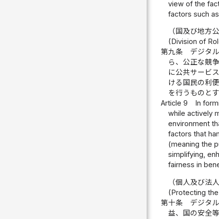
view of the fac
factors such as
（国及び地方
(Division of R
第九条
デジタ
ら、公正な競
に公共サービ
ける国民の利
を行うものと
Article 9
In form
while actively
environment tha
factors that ha
(meaning the pu
simplifying, en
fairness in ben
（個人及び法
(Protecting the
第十条
デジタ
益、国の安全