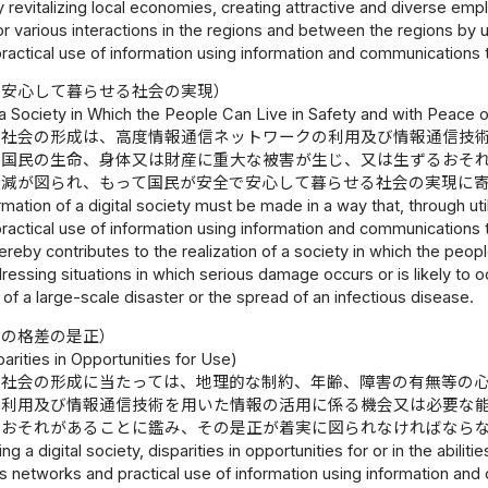
revitalizing local economies, creating attractive and diverse emp
or various interactions in the regions and between the regions by
ractical use of information using information and communications 
で安心して暮らせる社会の実現）
 a Society in Which the People Can Live in Safety and with Peace 
ル社会の形成は、高度情報通信ネットワークの利用及び情報通信技
の国民の生命、身体又は財産に重大な被害が生じ、又は生ずるおそ
軽減が図られ、もって国民が安全で安心して暮らせる社会の実現に
mation of a digital society must be made in a way that, through u
ractical use of information using information and communications
eby contributes to the realization of a society in which the peopl
essing situations in which serious damage occurs or is likely to oc
of a large-scale disaster or the spread of an infectious disease.
等の格差の是正）
parities in Opportunities for Use)
ル社会の形成に当たっては、地理的な制約、年齢、障害の有無等の
の利用及び情報通信技術を用いた情報の活用に係る機会又は必要な
るおそれがあることに鑑み、その是正が着実に図られなければなら
ing a digital society, disparities in opportunities for or in the abili
networks and practical use of information using information and 