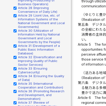
Improving Productivity of
through utiliza
Business Operators)
communication
Article 28 (Improving
Convenience of Daily Life)
（ゆとりと豊
Article 29 (Joint Use, etc. of
Information Systems of the
(Realization of
National Government and Local
第五条
デジタ
Governments)
の全般にわた
Article 30 (Utilization of
Information Held by National
消費者の主体
Government and Local
い。
Governments by the People)
Article 5
The for
Article 31 (Development of a
opportunities f
Public Basic Information
Database)
perceive afflue
Article 32 (Diversification and
those service f
Improving Quality of Public
of information
Sector Services)
Article 33 (Ensuring
Cybersecurity)
（活力ある地
Article 34 (Ensuring the Quality
(Realization of
of Data)
第六条
デジタ
Article 35 (International
Cooperation and Contribution)
る魅力ある多
Article 36 (Promoting Research
豊かで活力に
and Development, and
Article 6
The for
Demonstration)
regional commun
Article 37 (Review of