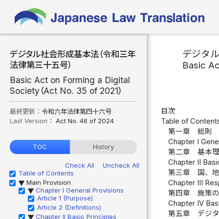
デジタ
デジタル社会形成基本法（令和三年
Basic Ac
法律第三十五号）
Basic Act on Forming a Digital
Society（Act No. 35 of 2021）
目次
最終更新：
令和六年法律第四十六号
Last Version：
Act No. 46 of 2024
Table of Content
第一章 総則 
Chapter I Gener
TOC
History
第二章 基本理
Chapter II Basic
Check All
Uncheck All
第三章 国、地
Table of Contents
Main Provision
Chapter III Res
▶
Chapter I General Provisions
▶
第四章 施策の
Article 1 (Purpose)
Chapter IV Basi
Article 2 (Definitions)
第五章 デジタ
Chapter II Basic Principles
▶