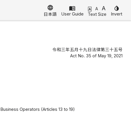
language
menu_book
A
invert_colors
A
A
User Guide
Invert
Text Size
日本語
令和三年五月十九日法律第三十五号
Act No. 35 of May 19, 2021
Business Operators (Articles 13 to 19)