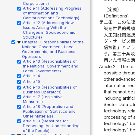
Corporations)
Article 11 (Addressing Progress
（定義）
of Information and
(Definitions)
Communications Technology)
第二条
この法
Article 12 (Addressing New
Issues Arising With the
識を世界的規
Changes in Socioeconomic
人工知能関連
Structure)
グ・サービス
Chapter III Responsibilities of the
▶
National Government, Local
信技術」とい
Governments, and Business
う。第三十条
Operators
用いた情報の
Article 13 (Responsibilities of
the National Government and
Article 2
The ter
Local Governments)
possible throug
Article 14
other advanced 
Article 15
information rec
Article 16 (Responsibilities of
that cannot be
Business Operators)
Article 17 (Legislative
including artif
Measures)
Sector Data Util
Article 18 (Preparation and
technology rela
Publication of Statistics and
Other Materials)
processing of 
Article 19 (Measures for
technology" bel
Deepening the Understanding
technology" be
of the People)