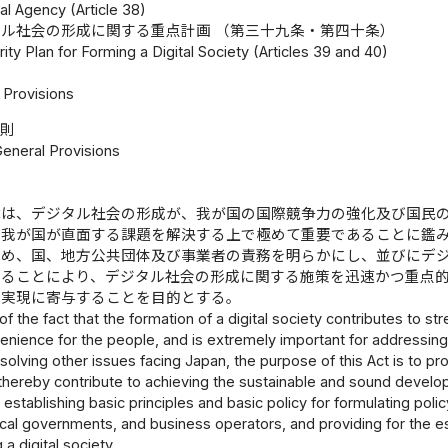
al Agency (Article 38)
ル社会の形成に関する重点計画 （第三十九条・第四十条）
rity Plan for Forming a Digital Society (Articles 39 and 40)
Provisions
総則
General Provisions
律は、デジタル社会の形成が、我が国の国際競争力の強化及び国民
の我が国が直面する課題を解決する上で極めて重要であることに鑑
定め、国、地方公共団体及び事業者の責務を明らかにし、並びにデ
めることにより、デジタル社会の形成に関する施策を迅速かつ重点
の実現に寄与することを目的とする。
of the fact that the formation of a digital society contributes to 
nience for the people, and is extremely important for addressing t
solving other issues facing Japan, the purpose of this Act is to p
y, thereby contribute to achieving the sustainable and sound deve
establishing basic principles and basic policy for formulating policy
al governments, and business operators, and providing for the est
 a digital society.