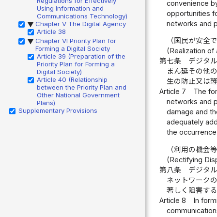
Regulations for Effectively
convenience by 
Using Information and
opportunities f
Communications Technology)
networks and p
Chapter V The Digital Agency
▶
Article 38
（国民が安全
Chapter VI Priority Plan for
▶
Forming a Digital Society
(Realization of
Article 39 (Preparation of the
第七条
デジタ
Priority Plan for Forming a
まん延その他
Digital Society)
Article 40 (Relationship
生の防止又は
between the Priority Plan and
Article 7
The for
Other National Government
networks and p
Plans)
Supplementary Provisions
damage and ther
adequately addr
the occurrence 
（利用の機会
(Rectifying Dis
第八条
デジタ
ネットワーク
著しく阻害す
Article 8
In form
communications 