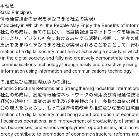
基本理念
Basic Principles
が情報通信技術の恵沢を享受できる社会の実現）
f Society in Which All the People May Enjoy the Benefits of Inf
ル社会の形成は、全ての国民が、高度情報通信ネットワークを容易
ことにより、デジタル社会におけるあらゆる活動に参画し、個々の
の恵沢をあまねく享受できる社会が実現されることを旨として、行
mation of a digital society must aim at achieving a society in which
es in the digital society, and fully and creatively demonstrate their i
d communications technology through easily and proactively usin
f information using information and communications technology.
革の推進及び産業国際競争力の強化）
nomic Structural Reforms and Strengthening Industrial Internatio
ル社会の形成は、高度情報通信ネットワークの利用及び情報通信技
の経営の効率化、事業の高度化及び生産性の向上、多様な事業の創
機会の増大をもたらし、もって経済構造改革の推進及び産業の国際
mation of a digital society must bring about promotion of econom
 business operations, and improvement of productivity of small 
ious businesses, and various employment opportunities, and increa
, thereby contribute to promotion of economic structural reforms an