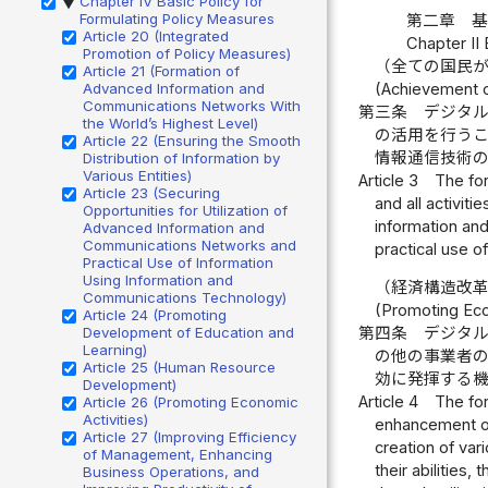
Chapter IV Basic Policy for
▶
Formulating Policy Measures
第二章 
Article 20 (Integrated
Chapter II 
Promotion of Policy Measures)
（全ての国民
Article 21 (Formation of
(Achievement o
Advanced Information and
Communications Networks With
第三条
デジタ
the World’s Highest Level)
の活用を行う
Article 22 (Ensuring the Smooth
情報通信技術
Distribution of Information by
Various Entities)
Article 3
The for
Article 23 (Securing
and all activiti
Opportunities for Utilization of
information an
Advanced Information and
Communications Networks and
practical use o
Practical Use of Information
Using Information and
（経済構造改
Communications Technology)
(Promoting Eco
Article 24 (Promoting
Development of Education and
第四条
デジタ
Learning)
の他の事業者
Article 25 (Human Resource
効に発揮する
Development)
Article 4
The for
Article 26 (Promoting Economic
Activities)
enhancement of
Article 27 (Improving Efficiency
creation of var
of Management, Enhancing
their abilities
Business Operations, and