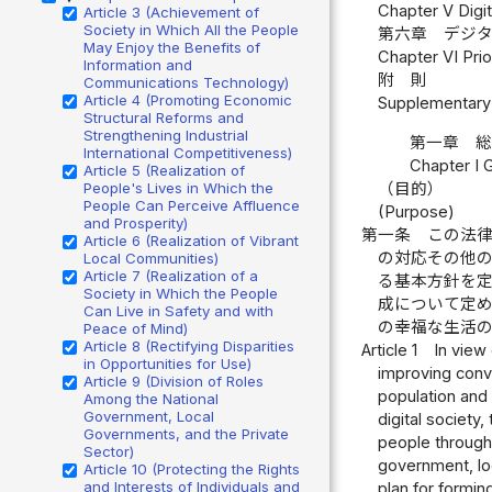
Chapter V Digit
Article 3 (Achievement of
Society in Which All the People
第六章 デジタ
May Enjoy the Benefits of
Chapter VI Prio
Information and
附 則
Communications Technology)
Article 4 (Promoting Economic
Supplementary 
Structural Reforms and
Strengthening Industrial
第一章 
International Competitiveness)
Chapter I 
Article 5 (Realization of
（目的）
People's Lives in Which the
People Can Perceive Affluence
(Purpose)
and Prosperity)
第一条
この法
Article 6 (Realization of Vibrant
の対応その他
Local Communities)
Article 7 (Realization of a
る基本方針を
Society in Which the People
成について定
Can Live in Safety and with
の幸福な生活
Peace of Mind)
Article 8 (Rectifying Disparities
Article 1
In view 
in Opportunities for Use)
improving conve
Article 9 (Division of Roles
population and 
Among the National
Government, Local
digital societ
Governments, and the Private
people through 
Sector)
government, loc
Article 10 (Protecting the Rights
and Interests of Individuals and
plan for forming