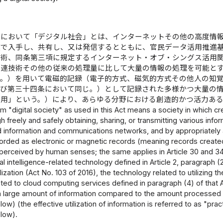
律において「デジタル社会」とは、インターネットその他の高度情
模で入手し、共有し、又は発信するとともに、官民データ活用推進
技術、同条第三項に規定するインターネット・オブ・シングス活用
関連技術その他の従来の処理量に比して大量の情報の処理を可能と
う。）を用いて電磁的記録（電子的方式、磁気的方式その他人の知
及び第三十四条において同じ。）として記録された多様かつ大量の
活用」という。）により、あらゆる分野における創造的かつ活力あ
m "digital society" as used in this Act means a society in which c
h freely and safely obtaining, sharing, or transmitting various info
information and communications networks, and by appropriately and
orded as electronic or magnetic records (meaning records created 
 perceived by human senses; the same applies in Article 30 and 3
icial intelligence-related technology defined in Article 2, paragrap
ization (Act No. 103 of 2016), the technology related to utilizing th
ted to cloud computing services defined in paragraph (4) of that 
a large amount of information compared to the amount processed i
ow) (the effective utilization of information is referred to as "pr
low).