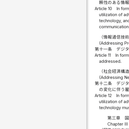
頼性のある情
Article 10
In for
utilization of
technology, and
communications
（情報通信技
(Addressing Pr
第十一条
デジ
Article 11
In form
addressed.
（社会経済構
(Addressing Ne
第十二条
デジ
の変化に伴う
Article 12
In for
utilization of
technology mus
第三章 
Chapter II