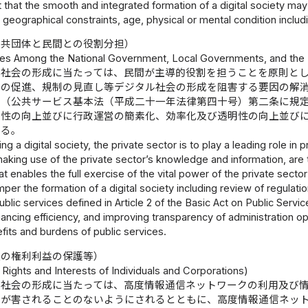
t that the smooth and integrated formation of a digital society ma
 geographical constraints, age, physical or mental condition includi
公共団体と民間との役割分担）
oles Among the National Government, Local Governments, and the 
ル社会の形成に当たっては、民間が主導的役割を担うことを原則と
争の促進、規制の見直し等デジタル社会の形成を阻害する要因の解
ス（公共サービス基本法（平成二十一年法律第四十号）第二条に規
便性の向上並びに行政運営の簡素化、効率化及び透明性の向上並び
する。
ing a digital society, the private sector is to play a leading role i
 making use of the private sector’s knowledge and information, ar
t enables the full exercise of the vital power of the private sector
mper the formation of a digital society including review of regulat
blic services defined in Article 2 of the Basic Act on Public Servic
hancing efficiency, and improving transparency of administration 
efits and burdens of public services.
人の権利利益の保護等）
 Rights and Interests of Individuals and Corporations)
ル社会の形成に当たっては、高度情報通信ネットワークの利用及び
等が害されることのないようにされるとともに、高度情報通信ネッ