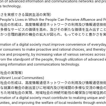
tion of advanced information and communications networks and prac
s technology.
かさを実感できる国民生活の実現）
 People's Lives in Which the People Can Perceive Affluence and P
ル社会の形成は、高度情報通信ネットワークの利用及び情報通信技
る多様なサービスの価値を高め、及びその新たな価値を生み出すこ
的かつ合理的選択の機会の拡大が図られ、もってゆとりと豊かさを
mation of a digital society must improve convenience of everyday li
or consumers to make proactive and rational choices, and thereby c
nce and prosperity, by increasing value of various services across
rom the standpoint of the people, through utilization of advance
 using information and communications technology.
域社会の実現等）
 Vibrant Local Communities)
ル社会の形成は、高度情報通信ネットワークの利用及び情報通信技
様な就業の機会の創出並びに地域内及び地域間の多様な交流の機会
満ちた地域社会の実現、地域社会の持続可能性の確保及び地域住民
mation of a digital society must contribute to realizing unique and 
ities, and improving the welfare of local residents through enric