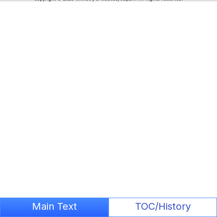
Main Text
TOC/History