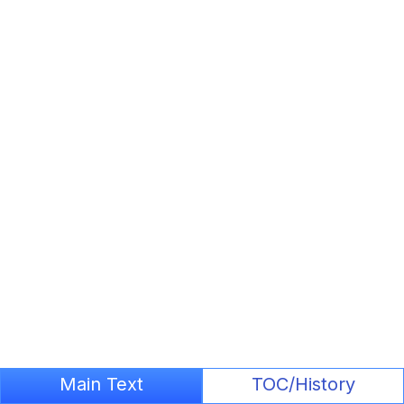
Main Text
TOC/History