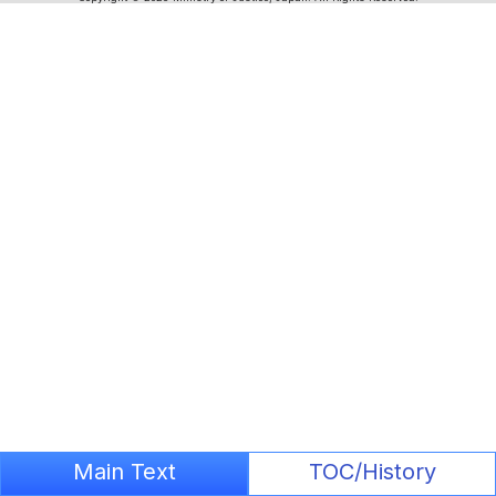
Main Text
TOC/History