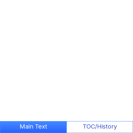
Main Text
TOC/History