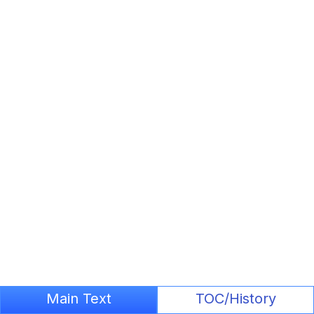
Main Text
TOC/History