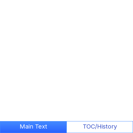
Main Text
TOC/History