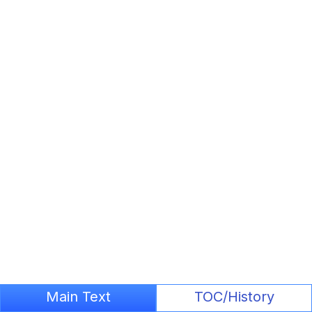
Main Text
TOC/History