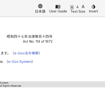
language
menu_book
A
invert_colors
A
A
User Guide
Invert
Text Size
日本語
昭和四十七年法律第百十四号
Act No. 114 of 1972
きます。（
e-Gov法令検索
）
ite. （
e-Gov System
）
 System
ll Rights Reserved.