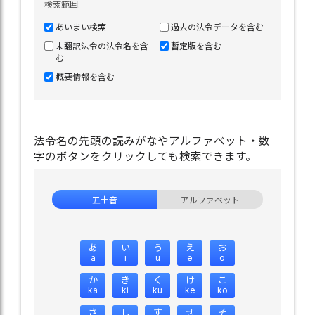
検索範囲:
あいまい検索
過去の法令データを含む
未翻訳法令の法令名を含
暫定版を含む
む
概要情報を含む
法令名の先頭の読みがなやアルファベット・数
字のボタンをクリックしても検索できます。
五十音
アルファベット
あ
い
う
え
お
a
i
u
e
o
か
き
く
け
こ
ka
ki
ku
ke
ko
さ
し
す
せ
そ