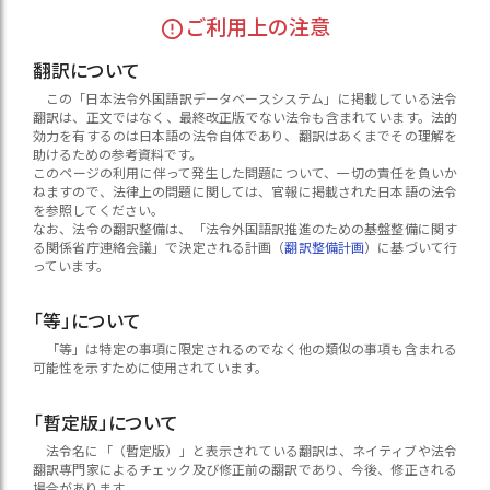
ご利用上の注意
翻訳について
この「日本法令外国語訳データベースシステム」に掲載している法令
翻訳は、正文ではなく、最終改正版でない法令も含まれています。法的
効力を有するのは日本語の法令自体であり、翻訳はあくまでその理解を
助けるための参考資料です。
このページの利用に伴って発生した問題について、一切の責任を負いか
ねますので、法律上の問題に関しては、官報に掲載された日本語の法令
を参照してください。
なお、法令の翻訳整備は、「法令外国語訳推進のための基盤整備に関す
る関係省庁連絡会議」で決定される計画（
翻訳整備計画
）に基づいて行
っています。
「等」について
「等」は特定の事項に限定されるのでなく他の類似の事項も含まれる
可能性を示すために使用されています。
「暫定版」について
法令名に「（暫定版）」と表示されている翻訳は、ネイティブや法令
翻訳専門家によるチェック及び修正前の翻訳であり、今後、修正される
場合があります。