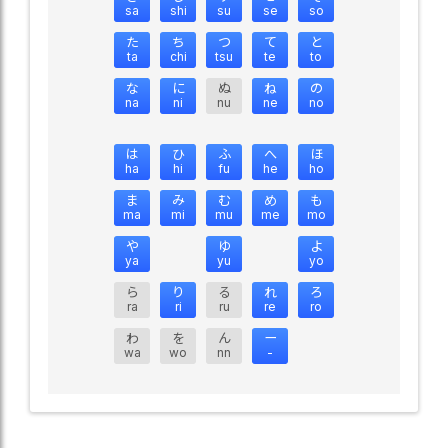
sa
shi
su
se
so
た
ち
つ
て
と
ta
chi
tsu
te
to
な
に
ぬ
ね
の
na
ni
nu
ne
no
は
ひ
ふ
へ
ほ
ha
hi
fu
he
ho
ま
み
む
め
も
ma
mi
mu
me
mo
や
ゆ
よ
ya
yu
yo
ら
り
る
れ
ろ
ra
ri
ru
re
ro
わ
を
ん
ー
wa
wo
nn
-