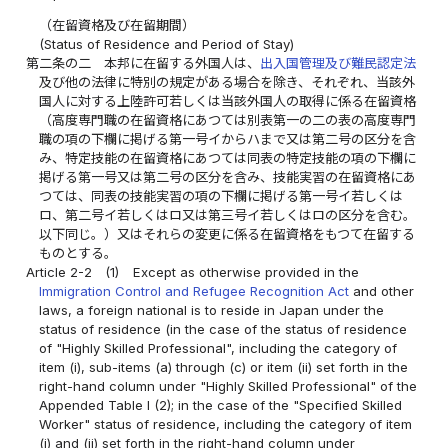
（在留資格及び在留期間）
(Status of Residence and Period of Stay)
第二条の二
本邦に在留する外国人は、
出入国管理及び難民認定法
及び他の法律に特別の規定がある場合を除き、それぞれ、当該外
国人に対する上陸許可若しくは当該外国人の取得に係る在留資格
（高度専門職の在留資格にあつては別表第一の二の表の高度専門
職の項の下欄に掲げる第一号イからハまで又は第二号の区分を含
み、特定技能の在留資格にあつては同表の特定技能の項の下欄に
掲げる第一号又は第二号の区分を含み、技能実習の在留資格にあ
つては、同表の技能実習の項の下欄に掲げる第一号イ若しくは
ロ、第二号イ若しくはロ又は第三号イ若しくはロの区分を含む。
以下同じ。）又はそれらの変更に係る在留資格をもつて在留する
ものとする。
Article 2-2
(1)
Except as otherwise provided in the
Immigration Control and Refugee Recognition Act
and other
laws, a foreign national is to reside in Japan under the
status of residence (in the case of the status of residence
of "Highly Skilled Professional", including the category of
item (i), sub-items (a) through (c) or item (ii) set forth in the
right-hand column under "Highly Skilled Professional" of the
Appended Table I (2); in the case of the "Specified Skilled
Worker" status of residence, including the category of item
(i) and (ii) set forth in the right-hand column under