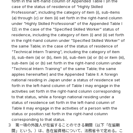
forth in the left-hand column of Appended Table I (in the
case of the status of residence of "Highly Skilled
Professional", including the category of item (i), sub-items
(a) through (c) or item (ii) set forth in the right-hand column
under "Highly Skilled Professional" of the Appended Table I
(2); in the case of the "Specified Skilled Worker" status of
residence, including the category of item (i) and (ii) set forth
in the right-hand column under "Specified Skilled Worker" of
the same Table; in the case of the status of residence of
"Technical Intern Training", including the category of item
(i), sub-item (a) or (b), item (ii), sub-item (a) or (b) or item (iii),
sub-item (a) or (b) set forth in the right-hand column under
"Technical Intern Training" of the same Table; the same
applies hereinafter) and the Appended Table II. A foreign
national residing in Japan under a status of residence set
forth in the left-hand column of Table I may engage in the
activities set forth in the right-hand column corresponding
to that status, while a foreign national residing under a
status of residence set forth in the left-hand column of
Table II may engage in the activities of a person with the
status or position set forth in the right-hand column
corresponding to that status.
３
第一項の外国人が在留することのできる期間（以下「在留期
間」という。）は、各在留資格について、法務省令で定める。こ