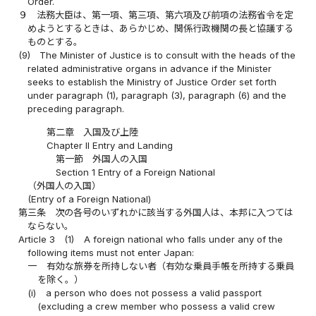
Order.
９
法務大臣は、第一項、第三項、第六項及び前項の法務省令を定
めようとするときは、あらかじめ、関係行政機関の長と協議する
ものとする。
(9)
The Minister of Justice is to consult with the heads of the
related administrative organs in advance if the Minister
seeks to establish the Ministry of Justice Order set forth
under paragraph (1), paragraph (3), paragraph (6) and the
preceding paragraph.
第二章 入国及び上陸
Chapter II Entry and Landing
第一節 外国人の入国
Section 1 Entry of a Foreign National
（外国人の入国）
(Entry of a Foreign National)
第三条
次の各号のいずれかに該当する外国人は、本邦に入つては
ならない。
Article 3
(1)
A foreign national who falls under any of the
following items must not enter Japan:
一
有効な旅券を所持しない者（有効な乗員手帳を所持する乗員
を除く。）
(i)
a person who does not possess a valid passport
(excluding a crew member who possess a valid crew