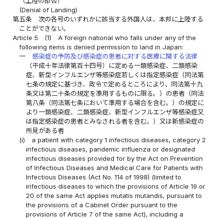
（上陸の拒否）
(Denial of Landing)
第五条
次の各号のいずれかに該当する外国人は、本邦に上陸する
ことができない。
Article 5
(1)
A foreign national who falls under any of the
following items is denied permission to land in Japan:
一
感染症の予防及び感染症の患者に対する医療に関する法律
（平成十年法律第百十四号）に定める一類感染症、二類感染
症、新型インフルエンザ等感染症若しくは指定感染症（同法第
七条の規定に基づき、政令で定めるところにより、同法第十九
条又は第二十条の規定を準用するものに限る。）の患者（同法
第八条（同法第七条において準用する場合を含む。）の規定に
より一類感染症、二類感染症、新型インフルエンザ等感染症又
は指定感染症の患者とみなされる者を含む。）又は新感染症の
所見がある者
(i)
a patient with category 1 infectious diseases, category 2
infectious diseases, pandemic influenza or designated
infectious diseases provided for by the Act on Prevention
of Infectious Diseases and Medical Care for Patients with
Infectious Diseases (Act No. 114 of 1998) (limited to
infectious diseases to which the provisions of Article 19 or
20 of the same Act applies mutatis mutandis, pursuant to
the provisions of a Cabinet Order pursuant to the
provisions of Article 7 of the same Act), including a