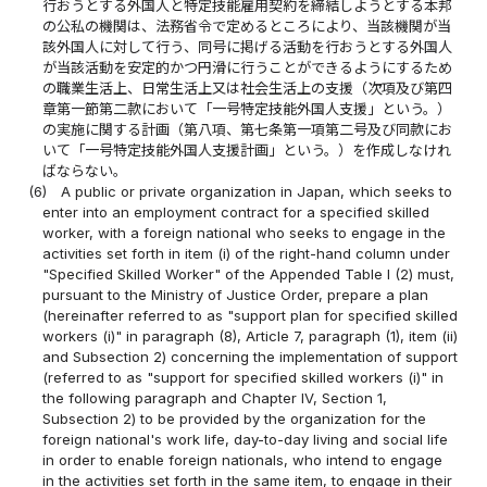
行おうとする外国人と特定技能雇用契約を締結しようとする本邦
の公私の機関は、法務省令で定めるところにより、当該機関が当
該外国人に対して行う、同号に掲げる活動を行おうとする外国人
が当該活動を安定的かつ円滑に行うことができるようにするため
の職業生活上、日常生活上又は社会生活上の支援（次項及び第四
章第一節第二款において「一号特定技能外国人支援」という。）
の実施に関する計画（第八項、第七条第一項第二号及び同款にお
いて「一号特定技能外国人支援計画」という。）を作成しなけれ
ばならない。
(6)
A public or private organization in Japan, which seeks to
enter into an employment contract for a specified skilled
worker, with a foreign national who seeks to engage in the
activities set forth in item (i) of the right-hand column under
"Specified Skilled Worker" of the Appended Table I (2) must,
pursuant to the Ministry of Justice Order, prepare a plan
(hereinafter referred to as "support plan for specified skilled
workers (i)" in paragraph (8), Article 7, paragraph (1), item (ii)
and Subsection 2) concerning the implementation of support
(referred to as "support for specified skilled workers (i)" in
the following paragraph and Chapter IV, Section 1,
Subsection 2) to be provided by the organization for the
foreign national's work life, day-to-day living and social life
in order to enable foreign nationals, who intend to engage
in the activities set forth in the same item, to engage in their