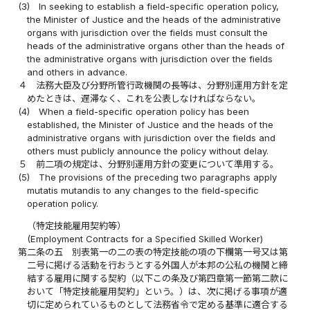
(3)
In seeking to establish a field-specific operation policy,
the Minister of Justice and the heads of the administrative
organs with jurisdiction over the fields must consult the
heads of the administrative organs other than the heads of
the administrative organs with jurisdiction over the fields
and others in advance.
４
法務大臣及び分野所管行政機関の長等は、分野別運用方針を定
めたときは、遅滞なく、これを公表しなければならない。
(4)
When a field-specific operation policy has been
established, the Minister of Justice and the heads of the
administrative organs with jurisdiction over the fields and
others must publicly announce the policy without delay.
５
前二項の規定は、分野別運用方針の変更について準用する。
(5)
The provisions of the preceding two paragraphs apply
mutatis mutandis to any changes to the field-specific
operation policy.
（特定技能雇用契約等）
(Employment Contracts for a Specified Skilled Worker)
第二条の五
別表第一の二の表の特定技能の項の下欄第一号又は第
二号に掲げる活動を行おうとする外国人が本邦の公私の機関と締
結する雇用に関する契約（以下この条及び第四章第一節第二款に
おいて「特定技能雇用契約」という。）は、次に掲げる事項が適
切に定められているものとして法務省令で定める基準に適合する