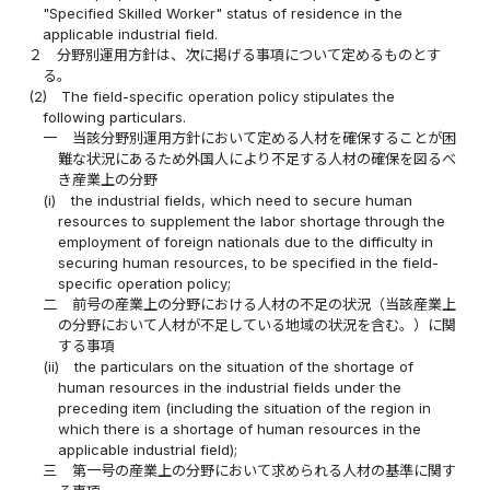
"Specified Skilled Worker" status of residence in the
applicable industrial field.
２
分野別運用方針は、次に掲げる事項について定めるものとす
る。
(2)
The field-specific operation policy stipulates the
following particulars.
一
当該分野別運用方針において定める人材を確保することが困
難な状況にあるため外国人により不足する人材の確保を図るべ
き産業上の分野
(i)
the industrial fields, which need to secure human
resources to supplement the labor shortage through the
employment of foreign nationals due to the difficulty in
securing human resources, to be specified in the field-
specific operation policy;
二
前号の産業上の分野における人材の不足の状況（当該産業上
の分野において人材が不足している地域の状況を含む。）に関
する事項
(ii)
the particulars on the situation of the shortage of
human resources in the industrial fields under the
preceding item (including the situation of the region in
which there is a shortage of human resources in the
applicable industrial field);
三
第一号の産業上の分野において求められる人材の基準に関す