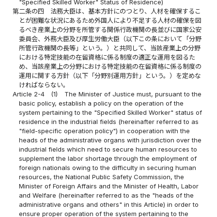
"Specified Skilled Worker" Status of Residence)
第二条の四
法務大臣は、基本方針にのつとり、人材を確保するこ
とが困難な状況にあるため外国人により不足する人材の確保を図
るべき産業上の分野を所管する関係行政機関の長並びに国家公安
委員会、外務大臣及び厚生労働大臣（以下この条において「分野
所管行政機関の長等」という。）と共同して、当該産業上の分野
における特定技能の在留資格に係る制度の適正な運用を図るた
め、当該産業上の分野における特定技能の在留資格に係る制度の
運用に関する方針（以下「分野別運用方針」という。）を定めな
ければならない。
Article 2-4
(1)
The Minister of Justice must, pursuant to the
basic policy, establish a policy on the operation of the
system pertaining to the "Specified Skilled Worker" status of
residence in the industrial fields (hereinafter referred to as
"field-specific operation policy") in cooperation with the
heads of the administrative organs with jurisdiction over the
industrial fields which need to secure human resources to
supplement the labor shortage through the employment of
foreign nationals owing to the difficulty in securing human
resources, the National Public Safety Commission, the
Minister of Foreign Affairs and the Minister of Health, Labor
and Welfare (hereinafter referred to as the "heads of the
administrative organs and others" in this Article) in order to
ensure proper operation of the system pertaining to the