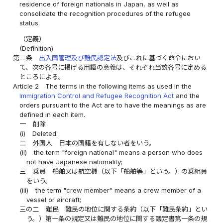
residence of foreign nationals in Japan, as well as
consolidate the recognition procedures of the refugee
status.
（定義）
(Definition)
第二条
出入国管理及び難民認定法
及びこれに基づく命令におい
て、次の各号に掲げる用語の意義は、それぞれ当該各号に定める
ところによる。
Article 2
The terms in the following items as used in the
Immigration Control and Refugee Recognition Act
and the
orders pursuant to the Act are to have the meanings as are
defined in each item.
一
削除
(i)
Deleted.
二
外国人 日本の国籍を有しない者をいう。
(ii)
the term "foreign national" means a person who does
not have Japanese nationality;
三
乗員 船舶又は航空機（以下「船舶等」という。）の乗組員
をいう。
(iii)
the term "crew member" means a crew member of a
vessel or aircraft;
三の二
難民 難民の地位に関する条約（以下「難民条約」とい
う。）第一条の規定又は難民の地位に関する議定書第一条の規