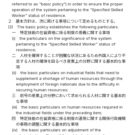
referred to as "basic policy") in order to ensure the proper
operation of the system pertaining to the "Specified Skilled
Worker" status of residence.
２
基本方針は、次に掲げる事項について定めるものとする。
(2)
The basic policy establishes the following particulars.
一
特定技能の在留資格に係る制度の意義に関する事項
(i)
the particulars on the significance of the system
pertaining to the "Specified Skilled Worker" status of
residence;
二
人材を確保することが困難な状況にあるため外国人により不
足する人材の確保を図るべき産業上の分野に関する基本的な事
項
(ii)
the basic particulars on industrial fields that need to
supplement a shortage of human resources through the
employment of foreign nationals due to the difficulty in
securing human resources;
三
前号の産業上の分野において求められる人材に関する基本的
な事項
(iii)
the basic particulars on human resources required in
the industrial fields under the preceding item;
四
特定技能の在留資格に係る制度の運用に関する関係行政機関
の事務の調整に関する基本的な事項
(iv)
the basic particulars on adjustment of the