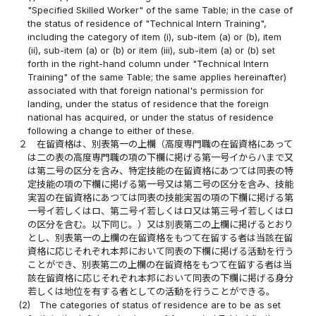
"Specified Skilled Worker" of the same Table; in the case of
the status of residence of "Technical Intern Training",
including the category of item (i), sub-item (a) or (b), item
(ii), sub-item (a) or (b) or item (iii), sub-item (a) or (b) set
forth in the right-hand column under "Technical Intern
Training" of the same Table; the same applies hereinafter)
associated with that foreign national's permission for
landing, under the status of residence that the foreign
national has acquired, or under the status of residence
following a change to either of these.
２
在留資格は、別表第一の上欄（高度専門職の在留資格にあって
は二の表の高度専門職の項の下欄に掲げる第一号イからハまで又
は第二号の区分を含み、特定技能の在留資格にあつては同表の特
定技能の項の下欄に掲げる第一号又は第二号の区分を含み、技能
実習の在留資格にあつては同表の技能実習の項の下欄に掲げる第
一号イ若しくはロ、第二号イ若しくはロ又は第三号イ若しくはロ
の区分を含む。以下同じ。）又は別表第二の上欄に掲げるとおり
とし、別表第一の上欄の在留資格をもつて在留する者は当該在留
資格に応じそれぞれ本邦において同表の下欄に掲げる活動を行う
ことができ、別表第二の上欄の在留資格をもつて在留する者は当
該在留資格に応じそれぞれ本邦において同表の下欄に掲げる身分
若しくは地位を有する者としての活動を行うことができる。
(2)
The categories of status of residence are to be as set