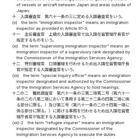
of vessels or aircraft between Japan and areas outside of
Japan;
十
入国審査官 第六十一条の三に定める入国審査官をいう。
(x)
the term "immigration inspector" means an immigration
inspector as provided in Article 61-3;
十一
主任審査官 上級の入国審査官で出入国在留管理庁長官が
指定するものをいう。
(xi)
the term "supervising immigration inspector" means an
immigration inspector of a supervisory rank designated by
the Commissioner of the Immigration Services Agency;
十二
特別審理官 口頭審理を行わせるため出入国在留管理庁長
官が指定する入国審査官をいう。
(xii)
the term "special inquiry officer" means an immigration
inspector designated and authorized by the Commissioner
of the Immigration Services Agency to hold hearings;
十二の二
難民調査官 第六十一条の三第二項第二号（第六十一
条の二の八第二項において準用する第二十二条の四第二項に係
る部分に限る。）及び第三号（第六十一条の二の十四第一項に
係る部分に限る。）に掲げる事務を行わせるため出入国在留管
理庁長官が指定する入国審査官をいう。
(xii)-2
the term "refugee inquirer" means an immigration
inspector designated by the Commissioner of the
Immigration Services Agency to execute the duties