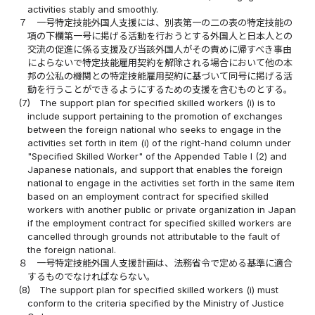
activities stably and smoothly.
７
一号特定技能外国人支援には、別表第一の二の表の特定技能の
項の下欄第一号に掲げる活動を行おうとする外国人と日本人との
交流の促進に係る支援及び当該外国人がその責めに帰すべき事由
によらないで特定技能雇用契約を解除される場合において他の本
邦の公私の機関との特定技能雇用契約に基づいて同号に掲げる活
動を行うことができるようにするための支援を含むものとする。
(7)
The support plan for specified skilled workers (i) is to
include support pertaining to the promotion of exchanges
between the foreign national who seeks to engage in the
activities set forth in item (i) of the right-hand column under
"Specified Skilled Worker" of the Appended Table I (2) and
Japanese nationals, and support that enables the foreign
national to engage in the activities set forth in the same item
based on an employment contract for specified skilled
workers with another public or private organization in Japan
if the employment contract for specified skilled workers are
cancelled through grounds not attributable to the fault of
the foreign national.
８
一号特定技能外国人支援計画は、法務省令で定める基準に適合
するものでなければならない。
(8)
The support plan for specified skilled workers (i) must
conform to the criteria specified by the Ministry of Justice