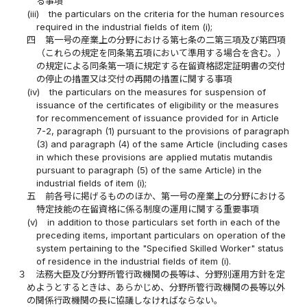
る事項
(iii)
the particulars on the criteria for the human resources
required in the industrial fields of item (i);
四
第一号の産業上の分野における第七条の二第三項及び第四項
（これらの規定を同条第五項において準用する場合を含む。）
の規定による同条第一項に規定する在留資格認定証明書の交付
の停止の措置又は交付の再開の措置に関する事項
(iv)
the particulars on the measures for suspension of
issuance of the certificates of eligibility or the measures
for recommencement of issuance provided for in Article
7-2, paragraph (1) pursuant to the provisions of paragraph
(3) and paragraph (4) of the same Article (including cases
in which these provisions are applied mutatis mutandis
pursuant to paragraph (5) of the same Article) in the
industrial fields of item (i);
五
前各号に掲げるもののほか、第一号の産業上の分野における
特定技能の在留資格に係る制度の運用に関する重要事項
(v)
in addition to those particulars set forth in each of the
preceding items, important particulars on operation of the
system pertaining to the "Specified Skilled Worker" status
of residence in the industrial fields of item (i).
３
法務大臣及び分野所管行政機関の長等は、分野別運用方針を定
めようとするときは、あらかじめ、分野所管行政機関の長等以外
の関係行政機関の長に協議しなければならない。