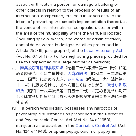
assault or threaten a person, or damage a building or
other objects in relation to the process or results of an
international competition, etc. held in Japan or with the
intent of preventing the smooth implementation thereof, at
the venue of the international competition, etc. or within
the area of the municipality where the venue is located
(including special wards, and wards or administratively
consolidated wards in designated cities prescribed in
Article 252-19, paragraph (1) of the
Local Autonomy Act
(Act No. 67 of 1947)) or to neighboring places provided for
use to unspecified or a large number of persons;
六
麻薬及び向精神薬取締法
（昭和二十八年法律第十四号）に定
める麻薬若しくは向精神薬、
大麻取締法
（昭和二十三年法律第
百二十四号）に定める大麻、
あへん法
（昭和二十九年法律第七
十一号）に定めるけし、あへん若しくはけしがら、
覚せい剤取
締法
（昭和二十六年法律第二百五十二号）に定める覚せい剤若
しくは覚せい剤原料又はあへん煙を吸食する器具を不法に所持
する者
(vi)
a person who illegally possesses any narcotics or
psychotropic substances as prescribed in the Narcotics
and Psychotropic Control Act (Act No. 14 of 1953),
marijuana as prescribed in the
Cannabis Control Act
(Act
No. 124 of 1948), or opium poppy, opium or poppy as