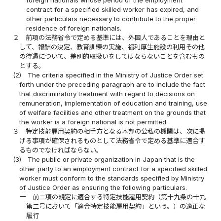
foreign nationals whose period of the employment
contract for a specified skilled worker has expired, and
other particulars necessary to contribute to the proper
residence of foreign nationals.
２
前項の法務省令で定める基準には、外国人であることを理由と
して、報酬の決定、教育訓練の実施、福利厚生施設の利用その他
の待遇について、差別的取扱いをしてはならないことを含むもの
とする。
(2)
The criteria specified in the Ministry of Justice Order set
forth under the preceding paragraph are to include the fact
that discriminatory treatment with regard to decisions on
remuneration, implementation of education and training, use
of welfare facilities and other treatment on the grounds that
the worker is a foreign national is not permitted.
３
特定技能雇用契約の相手方となる本邦の公私の機関は、次に掲
げる事項が確保されるものとして法務省令で定める基準に適合す
るものでなければならない。
(3)
The public or private organization in Japan that is the
other party to an employment contract for a specified skilled
worker must conform to the standards specified by Ministry
of Justice Order as ensuring the following particulars.
一
前二項の規定に適合する特定技能雇用契約（第十九条の十九
第二号において「適合特定技能雇用契約」という。）の適正な
履行