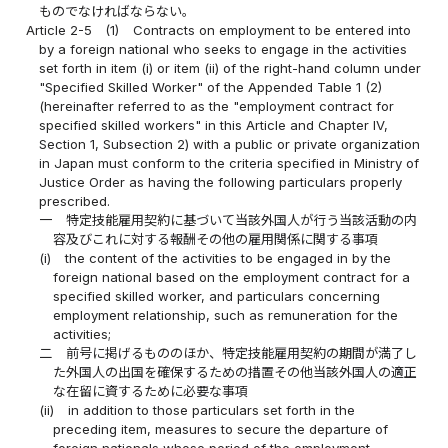
ものでなければならない。
Article 2-5
(1)
Contracts on employment to be entered into
by a foreign national who seeks to engage in the activities
set forth in item (i) or item (ii) of the right-hand column under
"Specified Skilled Worker" of the Appended Table 1 (2)
(hereinafter referred to as the "employment contract for
specified skilled workers" in this Article and Chapter IV,
Section 1, Subsection 2) with a public or private organization
in Japan must conform to the criteria specified in Ministry of
Justice Order as having the following particulars properly
prescribed.
一
特定技能雇用契約に基づいて当該外国人が行う当該活動の内
容及びこれに対する報酬その他の雇用関係に関する事項
(i)
the content of the activities to be engaged in by the
foreign national based on the employment contract for a
specified skilled worker, and particulars concerning
employment relationship, such as remuneration for the
activities;
二
前号に掲げるもののほか、特定技能雇用契約の期間が満了し
た外国人の出国を確保するための措置その他当該外国人の適正
な在留に資するために必要な事項
(ii)
in addition to those particulars set forth in the
preceding item, measures to secure the departure of