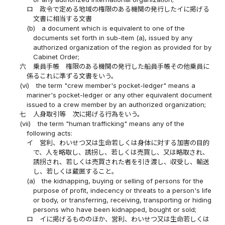
ロ
政令で定める地域の権限のある機関の発行したイに掲げる
文書に相当する文書
(b)
a document which is equivalent to one of the
documents set forth in sub-item (a), issued by any
authorized organization of the region as provided for by
Cabinet Order;
六
乗員手帳 権限のある機関の発行した船員手帳その他乗員に
係るこれに準ずる文書をいう。
(vi)
the term "crew member's pocket-ledger" means a
mariner's pocket-ledger or any other equivalent document
issued to a crew member by an authorized organization;
七
人身取引等 次に掲げる行為をいう。
(vii)
the term "human trafficking" means any of the
following acts:
イ
営利、わいせつ又は生命若しくは身体に対する加害の目的
で、人を略取し、誘拐し、若しくは売買し、又は略取され、
誘拐され、若しくは売買された者を引き渡し、収受し、輸送
し、若しくは蔵匿すること。
(a)
the kidnapping, buying or selling of persons for the
purpose of profit, indecency or threats to a person's life
or body, or transferring, receiving, transporting or hiding
persons who have been kidnapped, bought or sold;
ロ
イに掲げるもののほか、営利、わいせつ又は生命若しくは