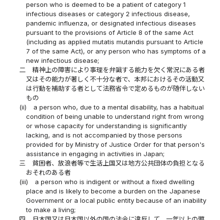
person who is deemed to be a patient of category 1
infectious diseases or category 2 infectious disease,
pandemic influenza, or designated infectious diseases
pursuant to the provisions of Article 8 of the same Act
(including as applied mutatis mutandis pursuant to Article
7 of the same Act), or any person who has symptoms of a
new infectious disease;
二
精神上の障害により事理を弁識する能力を欠く常況にある者
又はその能力が著しく不十分な者で、本邦におけるその活動又
は行動を補助する者として法務省令で定めるものが随伴しない
もの
(ii)
a person who, due to a mental disability, has a habitual
condition of being unable to understand right from wrong
or whose capacity for understanding is significantly
lacking, and is not accompanied by those persons
provided for by Ministry of Justice Order for that person's
assistance in engaging in activities in Japan;
三
貧困者、放浪者等で生活上国又は地方公共団体の負担となる
おそれのある者
(iii)
a person who is indigent or without a fixed dwelling
place and is likely to become a burden on the Japanese
Government or a local public entity because of an inability
to make a living;
四
日本国又は日本国以外の国の法令に違反して、一年以上の懲