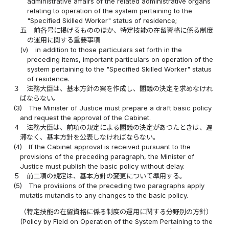
administrative affairs of the related administrative organs
relating to operation of the system pertaining to the
"Specified Skilled Worker" status of residence;
五
前各号に掲げるもののほか、特定技能の在留資格に係る制度
の運用に関する重要事項
(v)
in addition to those particulars set forth in the
preceding items, important particulars on operation of the
system pertaining to the "Specified Skilled Worker" status
of residence.
３
法務大臣は、基本方針の案を作成し、閣議の決定を求めなけれ
ばならない。
(3)
The Minister of Justice must prepare a draft basic policy
and request the approval of the Cabinet.
４
法務大臣は、前項の規定による閣議の決定があつたときは、遅
滞なく、基本方針を公表しなければならない。
(4)
If the Cabinet approval is received pursuant to the
provisions of the preceding paragraph, the Minister of
Justice must publish the basic policy without delay.
５
前二項の規定は、基本方針の変更について準用する。
(5)
The provisions of the preceding two paragraphs apply
mutatis mutandis to any changes to the basic policy.
（特定技能の在留資格に係る制度の運用に関する分野別の方針）
(Policy by Field on Operation of the System Pertaining to the