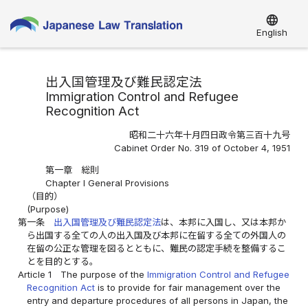
language
English
出入国管理及び難民認定法
Immigration Control and Refugee
Recognition Act
昭和二十六年十月四日政令第三百十九号
Cabinet Order No. 319 of October 4, 1951
第一章 総則
Chapter I General Provisions
（目的）
(Purpose)
第一条
出入国管理及び難民認定法
は、本邦に入国し、又は本邦か
ら出国する全ての人の出入国及び本邦に在留する全ての外国人の
在留の公正な管理を図るとともに、難民の認定手続を整備するこ
とを目的とする。
Article 1
The purpose of the
Immigration Control and Refugee
Recognition Act
is to provide for fair management over the
entry and departure procedures of all persons in Japan, the