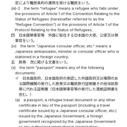
定により難民条約の適用を受ける難民をいう。
(iii)-2
the term "refugee" means a refugee who falls under
the provisions of Article 1 of the Convention Relating to the
Status of Refugees (hereinafter referred to as the
"Refugee Convention") or the provisions of Article 1 of the
Protocol Relating to the Status of Refugees;
四
日本国領事官等 外国に駐在する日本国の大使、公使又は領
事官をいう。
(iv)
the term "Japanese consular officer, etc." means a
Japanese ambassador, minister or consular officer who is
stationed in a foreign country;
五
旅券 次に掲げる文書をいう。
(v)
the term "passport" means any of the following
documents:
イ
日本国政府、日本国政府の承認した外国政府又は権限のあ
る国際機関の発行した旅券又は難民旅行証明書その他当該旅
券に代わる証明書（日本国領事官等の発行した渡航証明書を
含む。）
(a)
a passport, a refugee travel document or any other
certificate in lieu of the passport (including a travel
certificate issued by a Japanese consular officer, etc.)
issued by the Japanese Government, a foreign
government recognized by the Japanese Government
or any authorized international organization;