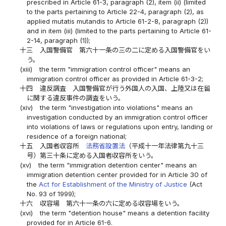
prescribed in Article 61-3, paragraph (2), item (ii) (limited
to the parts pertaining to Article 22-4, paragraph (2), as
applied mutatis mutandis to Article 61-2-8, paragraph (2))
and in item (iii) (limited to the parts pertaining to Article 61-
2-14, paragraph (1));
十三
入国警備官 第六十一条の三の二に定める入国警備官をい
う。
(xiii)
the term "immigration control officer" means an
immigration control officer as provided in Article 61-3-2;
十四
違反調査 入国警備官が行う外国人の入国、上陸又は在留
に関する違反事件の調査をいう。
(xiv)
the term "investigation into violations" means an
investigation conducted by an immigration control officer
into violations of laws or regulations upon entry, landing or
residence of a foreign national;
十五
入国者収容所
法務省設置法
（平成十一年法律第九十三
号）第三十条に定める入国者収容所をいう。
(xv)
the term "immigration detention center" means an
immigration detention center provided for in Article 30 of
the
Act for Establishment of the Ministry of Justice
(Act
No. 93 of 1999);
十六
収容場 第六十一条の六に定める収容場をいう。
(xvi)
the term "detention house" means a detention facility
provided for in Article 61-6.