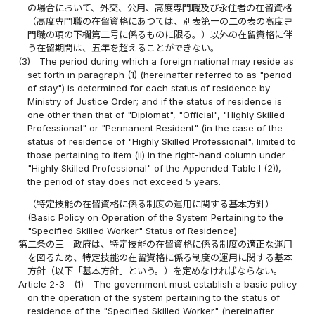
の場合において、外交、公用、高度専門職及び永住者の在留資格
（高度専門職の在留資格にあつては、別表第一の二の表の高度専
門職の項の下欄第二号に係るものに限る。）以外の在留資格に伴
う在留期間は、五年を超えることができない。
(3)
The period during which a foreign national may reside as
set forth in paragraph (1) (hereinafter referred to as "period
of stay") is determined for each status of residence by
Ministry of Justice Order; and if the status of residence is
one other than that of "Diplomat", "Official", "Highly Skilled
Professional" or "Permanent Resident" (in the case of the
status of residence of "Highly Skilled Professional", limited to
those pertaining to item (ii) in the right-hand column under
"Highly Skilled Professional" of the Appended Table I (2)),
the period of stay does not exceed 5 years.
（特定技能の在留資格に係る制度の運用に関する基本方針）
(Basic Policy on Operation of the System Pertaining to the
"Specified Skilled Worker" Status of Residence)
第二条の三
政府は、特定技能の在留資格に係る制度の適正な運用
を図るため、特定技能の在留資格に係る制度の運用に関する基本
方針（以下「基本方針」という。）を定めなければならない。
Article 2-3
(1)
The government must establish a basic policy
on the operation of the system pertaining to the status of
residence of the "Specified Skilled Worker" (hereinafter