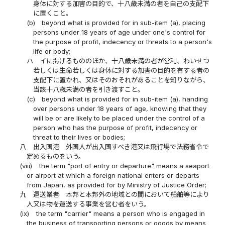
身体に対する加害の目的で、十八歳未満の者を自己の支配下
に置くこと。
(b)
beyond what is provided for in sub-item (a), placing
persons under 18 years of age under one's control for
the purpose of profit, indecency or threats to a person's
life or body;
ハ
イに掲げるもののほか、十八歳未満の者が営利、わいせつ
若しくは生命若しくは身体に対する加害の目的を有する者の
支配下に置かれ、又はそのおそれがあることを知りながら、
当該十八歳未満の者を引き渡すこと。
(c)
beyond what is provided for in sub-item (a), handing
over persons under 18 years of age, knowing that they
will be or are likely to be placed under the control of a
person who has the purpose of profit, indecency or
threat to their lives or bodies;
八
出入国港 外国人が出入国すべき港又は飛行場で法務省令で
定めるものをいう。
(viii)
the term "port of entry or departure" means a seaport
or airport at which a foreign national enters or departs
from Japan, as provided for by Ministry of Justice Order;
九
運送業者 本邦と本邦外の地域との間において船舶等により
人又は物を運送する事業を営む者をいう。
(ix)
the term "carrier" means a person who is engaged in
the business of transporting persons or goods by means