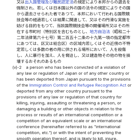
又は
出入国管理及び難民認定法
の規定により本邦からの退去を
強制され、若しくは日本国以外の国の法令の規定によりその国
から退去させられた者であつて、本邦において行われる国際競
技会等の経過若しくは結果に関連して、又はその円滑な実施を
妨げる目的をもつて、当該国際競技会等の開催場所又はその所
在する市町村（特別区を含むものとし、
地方自治法
（昭和二十
二年法律第六十七号）第二百五十二条の十九第一項の指定都市
にあつては、区又は総合区）の区域内若しくはその近傍の不特
定若しくは多数の者の用に供される場所において、人を殺傷
し、人に暴行を加え、人を脅迫し、又は建造物その他の物を損
壊するおそれのあるもの
(v)-2
a person who has been convicted of a violation of
any law or regulation of Japan or of any other country or
has been deported from Japan pursuant to the provisions
of the
Immigration Control and Refugee Recognition Act
or
deported from any other country pursuant to the
provisions of any law or regulation of that country for
killing, injuring, assaulting or threatening a person, or
damaging a building or other objects in relation to the
process or results of an international competition or a
competition of an equivalent scale or an international
conference (hereinafter referred to as "international
competition, etc.") or with the intent of preventing the
smooth operation thereof, and is likely to kill, injure,