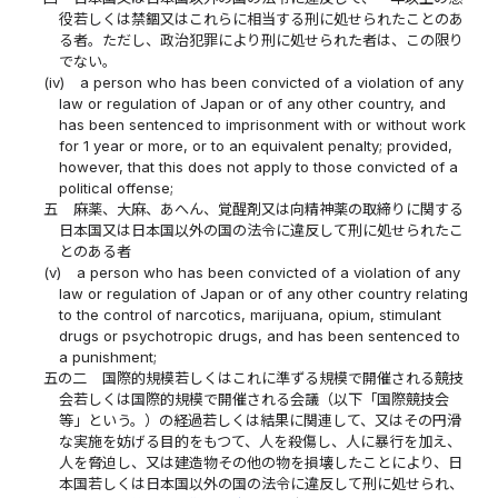
役若しくは禁錮又はこれらに相当する刑に処せられたことのあ
る者。ただし、政治犯罪により刑に処せられた者は、この限り
でない。
(iv)
a person who has been convicted of a violation of any
law or regulation of Japan or of any other country, and
has been sentenced to imprisonment with or without work
for 1 year or more, or to an equivalent penalty; provided,
however, that this does not apply to those convicted of a
political offense;
五
麻薬、大麻、あへん、覚醒剤又は向精神薬の取締りに関する
日本国又は日本国以外の国の法令に違反して刑に処せられたこ
とのある者
(v)
a person who has been convicted of a violation of any
law or regulation of Japan or of any other country relating
to the control of narcotics, marijuana, opium, stimulant
drugs or psychotropic drugs, and has been sentenced to
a punishment;
五の二
国際的規模若しくはこれに準ずる規模で開催される競技
会若しくは国際的規模で開催される会議（以下「国際競技会
等」という。）の経過若しくは結果に関連して、又はその円滑
な実施を妨げる目的をもつて、人を殺傷し、人に暴行を加え、
人を脅迫し、又は建造物その他の物を損壊したことにより、日
本国若しくは日本国以外の国の法令に違反して刑に処せられ、