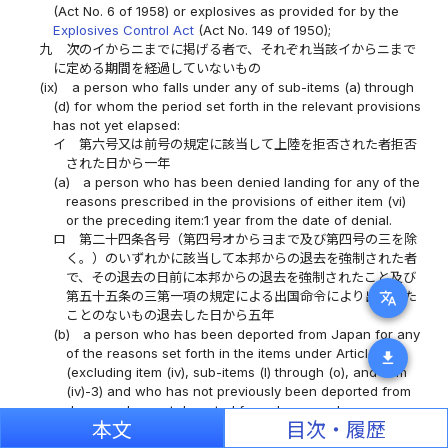
(Act No. 6 of 1958) or explosives as provided for by the
Explosives Control Act
(Act No. 149 of 1950);
九
次のイからニまでに掲げる者で、それぞれ当該イからニまで
に定める期間を経過していないもの
(ix)
a person who falls under any of sub-items (a) through
(d) for whom the period set forth in the relevant provisions
has not yet elapsed:
イ
第六号又は前号の規定に該当して上陸を拒否された者拒否
された日から一年
(a)
a person who has been denied landing for any of the
reasons prescribed in the provisions of either item (vi)
or the preceding item:1 year from the date of denial.
ロ
第二十四条各号（第四号オからヨまで及び第四号の三を除
く。）のいずれかに該当して本邦からの退去を強制された者
で、その退去の日前に本邦からの退去を強制されたこと及び
第五十五条の三第一項の規定による出国命令により出国した
translate
ことのないもの退去した日から五年
(b)
a person who has been deported from Japan for any
of the reasons set forth in the items under Article 24
download
(excluding item (iv), sub-items (l) through (o), and item
(iv)-3) and who has not previously been deported from
Japan or has not departed from Japan under a
本文
目次・履歴
departure order pursuant to the provisions of Article 55-
3, paragraph (1), before the aforesaid date of