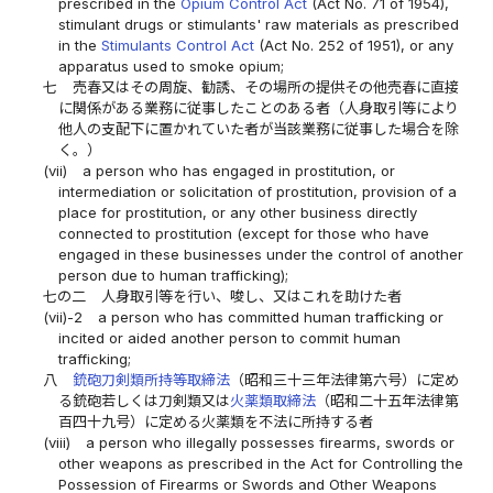
prescribed in the
Opium Control Act
(Act No. 71 of 1954),
stimulant drugs or stimulants' raw materials as prescribed
in the
Stimulants Control Act
(Act No. 252 of 1951), or any
apparatus used to smoke opium;
七
売春又はその周旋、勧誘、その場所の提供その他売春に直接
に関係がある業務に従事したことのある者（人身取引等により
他人の支配下に置かれていた者が当該業務に従事した場合を除
く。）
(vii)
a person who has engaged in prostitution, or
intermediation or solicitation of prostitution, provision of a
place for prostitution, or any other business directly
connected to prostitution (except for those who have
engaged in these businesses under the control of another
person due to human trafficking);
七の二
人身取引等を行い、唆し、又はこれを助けた者
(vii)-2
a person who has committed human trafficking or
incited or aided another person to commit human
trafficking;
八
銃砲刀剣類所持等取締法
（昭和三十三年法律第六号）に定め
る銃砲若しくは刀剣類又は
火薬類取締法
（昭和二十五年法律第
百四十九号）に定める火薬類を不法に所持する者
(viii)
a person who illegally possesses firearms, swords or
other weapons as prescribed in the Act for Controlling the
Possession of Firearms or Swords and Other Weapons