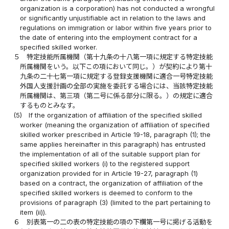
organization is a corporation) has not conducted a wrongful
or significantly unjustifiable act in relation to the laws and
regulations on immigration or labor within five years prior to
the date of entering into the employment contract for a
specified skilled worker.
５
特定技能所属機関（第十九条の十八第一項に規定する特定技能
所属機関をいう。以下この項において同じ。）が契約により第十
九条の二十七第一項に規定する登録支援機関に適合一号特定技能
外国人支援計画の全部の実施を委託する場合には、当該特定技能
所属機関は、第三項（第二号に係る部分に限る。）の規定に適合
するものとみなす。
(5)
If the organization of affiliation of the specified skilled
worker (meaning the organization of affiliation of specified
skilled worker prescribed in Article 19-18, paragraph (1); the
same applies hereinafter in this paragraph) has entrusted
the implementation of all of the suitable support plan for
specified skilled workers (i) to the registered support
organization provided for in Article 19-27, paragraph (1)
based on a contract, the organization of affiliation of the
specified skilled workers is deemed to conform to the
provisions of paragraph (3) (limited to the part pertaining to
item (ii)).
６
別表第一の二の表の特定技能の項の下欄第一号に掲げる活動を