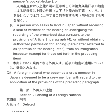
member's pocket-ledger); or
二
入国審査官から上陸許可の証印若しくは第九条第四項の規定
による記録又は上陸の許可（以下「上陸の許可等」という。）
を受けないで本邦に上陸する目的を有する者（前号に掲げる者
を除く。）
(ii)
a person who seeks to land in Japan without receiving
a seal of verification for landing or undergoing the
recording of the prescribed data pursuant to the
provisions of Article 9, paragraph (4), or without obtaining
authorized permission for landing (hereinafter referred to
as "permission for landing, etc."), from an immigration
inspector (except for those set forth in the preceding
item).
２
本邦において乗員となる外国人は、前項の規定の適用について
は、乗員とみなす。
(2)
A foreign national who becomes a crew member in
Japan is deemed to be a crew member with regard to the
application of the provisions of the preceding paragraph.
第二節 外国人の上陸
Section 2 Landing of a Foreign National
第四条
削除
Article 4
Deleted