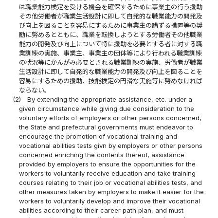
は職業能力検定を受ける機会を確保するために事業主の行う援助
その他労働者が職業生活設計に即して自発的な職業能力の開発及
び向上を図ることを容易にするために事業主の講ずる措置等の奨
励に努めるとともに、職業を転換しようとする労働者その他職業
能力の開発及び向上について特に援助を必要とする者に対する職
業訓練の実施、事業主、事業主の団体等により行われる職業訓練
の状況等にかんがみ必要とされる職業訓練の実施、労働者が職業
生活設計に即して自発的な職業能力の開発及び向上を図ることを
容易にするための援助、技能検定の円滑な実施等に努めなければ
ならない。
(2)
By extending the appropriate assistance, etc. under a
given circumstance while giving due consideration to the
voluntary efforts of employers or other persons concerned,
the State and prefectural governments must endeavor to
encourage the promotion of vocational training and
vocational abilities tests givn by employers or other persons
concerned enriching the contents thereof, assistance
provided by employers to ensure the opportunities for the
workers to voluntarily receive education and take training
courses relating to their job or vocational abilities tests, and
other measures taken by employers to make it easier for the
workers to voluntarily develop and improve their vocational
abilities according to their career path plan, and must