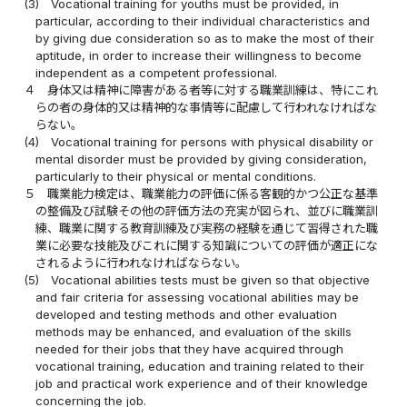
(3)
Vocational training for youths must be provided, in
particular, according to their individual characteristics and
by giving due consideration so as to make the most of their
aptitude, in order to increase their willingness to become
independent as a competent professional.
４
身体又は精神に障害がある者等に対する職業訓練は、特にこれ
らの者の身体的又は精神的な事情等に配慮して行われなければな
らない。
(4)
Vocational training for persons with physical disability or
mental disorder must be provided by giving consideration,
particularly to their physical or mental conditions.
５
職業能力検定は、職業能力の評価に係る客観的かつ公正な基準
の整備及び試験その他の評価方法の充実が図られ、並びに職業訓
練、職業に関する教育訓練及び実務の経験を通じて習得された職
業に必要な技能及びこれに関する知識についての評価が適正にな
されるように行われなければならない。
(5)
Vocational abilities tests must be given so that objective
and fair criteria for assessing vocational abilities may be
developed and testing methods and other evaluation
methods may be enhanced, and evaluation of the skills
needed for their jobs that they have acquired through
vocational training, education and training related to their
job and practical work experience and of their knowledge
concerning the job.