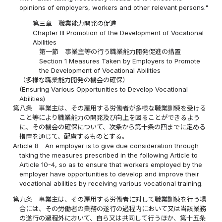
opinions of employers, workers and other relevant persons."
第三章 職業能力開発の促進
Chapter III Promotion of the Development of Vocational
Abilities
第一節 事業主等の行う職業能力開発促進の措置
Section 1 Measures Taken by Employers to Promote
the Development of Vocational Abilities
（多様な職業能力開発の機会の確保）
(Ensuring Various Opportunities to Develop Vocational
Abilities)
第八条
事業主は、その雇用する労働者が多様な職業訓練を受ける
こと等により職業能力の開発及び向上を図ることができるよう
に、その機会の確保について、次条から第十条の四までに定める
措置を通じて、配慮するものとする。
Article 8
An employer is to give due consideration through
taking the measures prescribed in the following Article to
Article 10-4, so as to ensure that workers employed by the
employer have opportunities to develop and improve their
vocational abilities by receiving various vocational training.
第九条
事業主は、その雇用する労働者に対して職業訓練を行う場
合には、その労働者の業務の遂行の過程内において又は当該業務
の遂行の過程外において、自ら又は共同して行うほか、第十五条