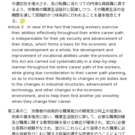
の適応性を増大させ、及び転職に当たつての円滑な再就職に資す
るよう、労働者の職業生活設計に配慮しつつ、その職業生活の全
期間を通じて段階的かつ体系的に行われることを基本理念とす
sticky_note_2
る。
Article 3
In view of the fact that having workers exercise
their abilities effectively throughout their entire career path
is indispensable for their job security and advancement of
their status, which forms a basis for the economic and
social development as a whole, the development and
improvement of vocational abilities under the provisions of
this Act are carried out systematically in a step-by-step
manner throughout the entire career path of the workers,
while giving due consideration to their career path planning,
so as to increase their flexibility to changes in job duties due
to the changes in industrial structures, advancement of
technology, and other changes in the economic
environment, and to help them find another job smoothly
when they change their career.
第三条の二
労働者の自発的な職業能力の開発及び向上の促進は、
前条の基本理念に従い、職業生活設計に即して、必要な職業訓練
及び職業に関する教育訓練を受ける機会が確保され、並びに必要
な実務の経験がなされ、並びにこれらにより習得された職業に必
要な技能及びこれに関する知識の適正な評価を行うことによつて