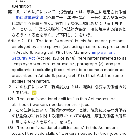
（定義）
(Definition)
第二条
この法律において「労働者」とは、事業主に雇用される者
（
船員職業安定法
（昭和二十三年法律第百三十号）第六条第一項
に規定する船員を除く。第九十五条第二項において「雇用労働
者」という。）及び求職者（同法第六条第一項に規定する船員と
なろうとする者を除く。以下同じ。）をいう。
Article 2
(1)
The term "workers" in this Act means persons
employed by an employer (excluding mariners as prescribed
in Article 6, paragraph (1) of the Mariners
Employment
Security Act
(Act No. 130 of 1948); hereinafter referred to as
"employed workers" in Article 95, paragraph (2)) and job
applicants (excluding those intend to become a mariner as
prescribed in Article 6, paragraph (1) of that Act; the same
applies hereinafter).
２
この法律において「職業能力」とは、職業に必要な労働者の能
sticky_note_2
力をいう。
(2)
The term "vocational abilities" in this Act means the
abilities of workers needed for their jobs.
３
この法律において「職業能力検定」とは、職業に必要な労働者
の技能及びこれに関する知識についての検定（厚生労働省の所掌
に属しないものを除く。）をいう。
(3)
The term "vocational abilities tests" in this Act means
tests of the trade skills of workers needed for their jobs and