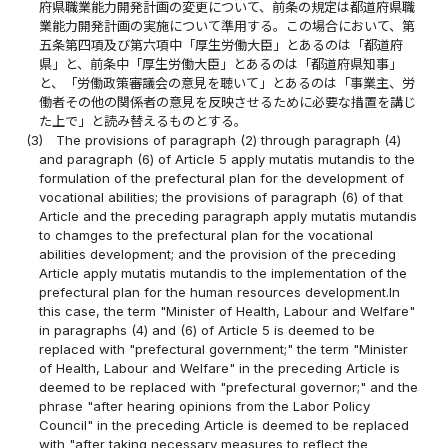
府県職業能力開発計画の変更について、前条の規定は都道府県職
業能力開発計画の実施について準用する。この場合において、第
五条第四項及び第六項中「厚生労働大臣」とあるのは「都道府
県」と、前条中「厚生労働大臣」とあるのは「都道府県知事」
と、「労働政策審議会の意見を聴いて」とあるのは「事業主、労
働者その他の関係者の意見を反映させるために必要な措置を講じ
た上で」と読み替えるものとする。
(3)
The provisions of paragraph (2) through paragraph (4)
and paragraph (6) of Article 5 apply mutatis mutandis to the
formulation of the prefectural plan for the development of
vocational abilities; the provisions of paragraph (6) of that
Article and the preceding paragraph apply mutatis mutandis
to chamges to the prefectural plan for the vocational
abilities development; and the provision of the preceding
Article apply mutatis mutandis to the implementation of the
prefectural plan for the human resources development.In
this case, the term "Minister of Health, Labour and Welfare"
in paragraphs (4) and (6) of Article 5 is deemed to be
replaced with "prefectural government;" the term "Minister
of Health, Labour and Welfare" in the preceding Article is
deemed to be replaced with "prefectural governor;" and the
phrase "after hearing opinions from the Labor Policy
Council" in the preceding Article is deemed to be replaced
with "after taking necessary measures to reflect the