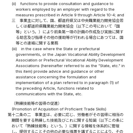
(ii)
functions to provide consultation and guidance to
workers employed by an employer with regard to the
measures prescribed in Article 9 through Article 10-4; and
三
事業主に対して、国、都道府県又は中央職業能力開発協会若
しくは都道府県職業能力開発協会（以下この号において「国
等」という。）により前条第一項の計画の作成及び実施に関す
る助言及び指導その他の援助等が行われる場合にあつては、国
等との連絡に関する業務
(iii)
in the case where the State or prefectural
governments, or the Japan Vocational Ability Development
Association or Prefectural Vocational Ability Development
Associations (hereinafter referred to as the "State, etc." in
this item) provide advice and guidance or other
assistance concerning the formulation and
implementation of a plan referred to in paragraph (1) of
the preceding Article, functions related to
communications with the State, etc.
（熟練技能等の習得の促進）
(Promotion of Acquisition of Proficient Trade Skills)
第十二条の二
事業主は、必要に応じ、労働者がその習得に相当の
期間を要する熟練した技能及びこれに関する知識（以下この条に
おいて「熟練技能等」という。）に関する情報を体系的に管理
し、提供することその他の必要な措置を講ずることにより、その