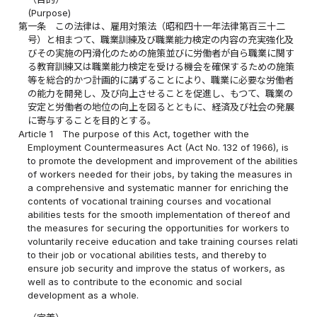
(Purpose)
第一条
この法律は、雇用対策法（昭和四十一年法律第百三十二
号）と相まつて、職業訓練及び職業能力検定の内容の充実強化及
びその実施の円滑化のための施策並びに労働者が自ら職業に関す
る教育訓練又は職業能力検定を受ける機会を確保するための施策
等を総合的かつ計画的に講ずることにより、職業に必要な労働者
の能力を開発し、及び向上させることを促進し、もつて、職業の
安定と労働者の地位の向上を図るとともに、経済及び社会の発展
に寄与することを目的とする。
Article 1
The purpose of this Act, together with the
Employment Countermeasures Act (Act No. 132 of 1966), is
to promote the development and improvement of the abilities
of workers needed for their jobs, by taking the measures in
a comprehensive and systematic manner for enriching the
contents of vocational training courses and vocational
abilities tests for the smooth implementation of thereof and
the measures for securing the opportunities for workers to
voluntarily receive education and take training courses relati
to their job or vocational abilities tests, and thereby to
ensure job security and improve the status of workers, as
well as to contribute to the economic and social
development as a whole.