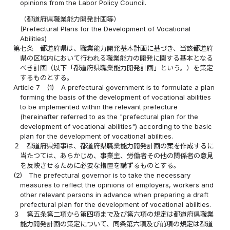
opinions from the Labor Policy Council.
（都道府県職業能力開発計画等）
(Prefectural Plans for the Development of Vocational
Abilities)
第七条
都道府県は、職業能力開発基本計画に基づき、当該都道府
県の区域内において行われる職業能力の開発に関する基本となる
べき計画（以下「都道府県職業能力開発計画」という。）を策定
するものとする。
Article 7
(1)
A prefectural government is to formulate a plan
forming the basis of the development of vocational abilities
to be implemented within the relevant prefecture
(hereinafter referred to as the "prefectural plan for the
development of vocational abilities") according to the basic
plan for the development of vocational abilities.
２
都道府県知事は、都道府県職業能力開発計画の案を作成するに
当たつては、あらかじめ、事業主、労働者その他の関係者の意見
を反映させるために必要な措置を講ずるものとする。
(2)
The prefectural governor is to take the necessary
measures to reflect the opinions of employers, workers and
other relevant persons in advance when preparing a draft
prefectural plan for the development of vocational abilities.
３
第五条第二項から第四項まで及び第六項の規定は都道府県職業
能力開発計画の策定について、同条第六項及び前項の規定は都道