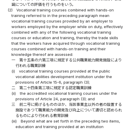
識についての評価を行うものをいう。
(2)
Vocational training courses combined with hands-on
training referred to in the preceding paragraph mean
vocational training courses provided by an employer to
workers employed by the employer while on duty, effectively
combined with any of the following vocational training
courses or education and training, thereby the trade skills
that the workers have acquired through vocational training
courses combined with hands-on training and their
knowledge thereof are assessed:
一
第十五条の六第三項に規定する公共職業能力開発施設により
行われる職業訓練
(i)
vocational training courses provided at the public
vocational abilities development institution under the
provisions of Article 15-6, paragraph (3);
二
第二十四条第三項に規定する認定職業訓練
(ii)
the accredited vocational training courses under the
provisions of Article 24, paragraph (3); and
三
前二号に掲げるもののほか、当該事業主以外の者の設置する
施設であつて職業能力の開発及び向上について適切と認められ
るものにより行われる教育訓練
(iii)
Beyond what are set forth in the preceding two items,
education and training provided at an institution