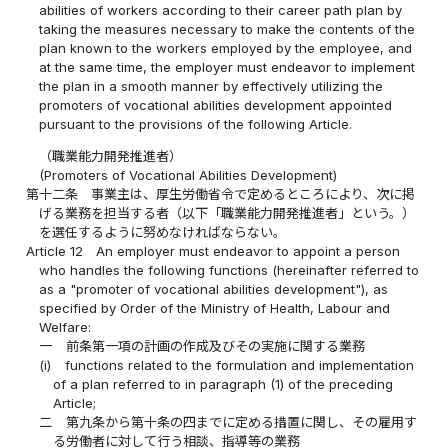
abilities of workers according to their career path plan by
taking the measures necessary to make the contents of the
plan known to the workers employed by the employee, and
at the same time, the employer must endeavor to implement
the plan in a smooth manner by effectively utilizing the
promoters of vocational abilities development appointed
pursuant to the provisions of the following Article.
（職業能力開発推進者）
(Promoters of Vocational Abilities Development)
第十二条
事業主は、厚生労働省令で定めるところにより、次に掲
げる業務を担当する者（以下「職業能力開発推進者」という。）
を選任するように努めなければならない。
Article 12
An employer must endeavor to appoint a person
who handles the following functions (hereinafter referred to
as a "promoter of vocational abilities development"), as
specified by Order of the Ministry of Health, Labour and
Welfare:
一
前条第一項の計画の作成及びその実施に関する業務
(i)
functions related to the formulation and implementation
of a plan referred to in paragraph (1) of the preceding
Article;
二
第九条から第十条の四までに定める措置に関し、その雇用す
る労働者に対して行う相談、指導等の業務