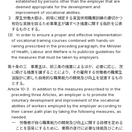
established by persons other than the employer that are
deemed appropriate for the development and
improvement of vocational abilities.
３
厚生労働大臣は、前項に規定する実習併用職業訓練の適切かつ
有効な実施を図るため事業主が講ずべき措置に関する指針を公表
するものとする。
(3)
In order to ensure a proper and effective implementation
of vocational training courses combined with hands-on
raining prescribed in the preceding paragraph, the Minister
of Health, Labour and Welfare is to publicize guidelines for
the measures that must be taken by employers.
第十条の三
事業主は、前三条の措置によるほか、必要に応じ、次
に掲げる措置を講ずることにより、その雇用する労働者の職業生
活設計に即した自発的な職業能力の開発及び向上を促進するもの
とする。
Article 10-3
In addition to the measures prescribed to in the
preceding three Articles, an employer is to promote the
voluntary development and improvement of the vocational
abilities of workers employed by the employer according to
their career path plan by taking the following measures, as
needed:
一
労働者が自ら職業能力の開発及び向上に関する目標を定める
ことを容易にするために、業務の遂行に必要な技能及びこれに