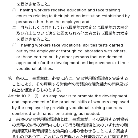
を受けさせること。
(i)
having workers receive education and take training
courses relating to their job at an institution established by
persons other than the employer; and
二
自ら若しくは共同して行う職業能力検定又は職業能力の開発
及び向上について適切と認められる他の者の行う職業能力検定
を受けさせること。
(ii)
having workers take vocational abilities tests carried
out by the employer or through collaboration with others,
or those carried out by other persons that are deemed
appropriate for the development and improvement of their
vocational abilities.
第十条の二
事業主は、必要に応じ、実習併用職業訓練を実施する
ことにより、その雇用する労働者の実践的な職業能力の開発及び
向上を促進するものとする。
Article 10-2
(1)
An employer is to promote the development
and improvement of the practical skills of workers employed
by the employer by providing vocational training courses
combined with hands-on training, as needed.
２
前項の実習併用職業訓練とは、事業主が、その雇用する労働者
の業務の遂行の過程内において行う職業訓練と次のいずれかの職
業訓練又は教育訓練とを効果的に組み合わせることにより実施す
るものであつて、これにより習得された技能及びこれに関する知