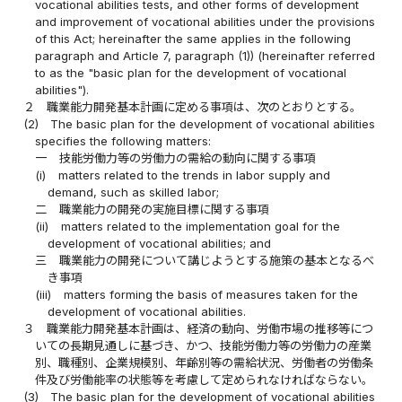
vocational abilities tests, and other forms of development
and improvement of vocational abilities under the provisions
of this Act; hereinafter the same applies in the following
paragraph and Article 7, paragraph (1)) (hereinafter referred
to as the "basic plan for the development of vocational
abilities").
２
職業能力開発基本計画に定める事項は、次のとおりとする。
(2)
The basic plan for the development of vocational abilities
specifies the following matters:
一
技能労働力等の労働力の需給の動向に関する事項
(i)
matters related to the trends in labor supply and
demand, such as skilled labor;
二
職業能力の開発の実施目標に関する事項
(ii)
matters related to the implementation goal for the
development of vocational abilities; and
三
職業能力の開発について講じようとする施策の基本となるべ
き事項
(iii)
matters forming the basis of measures taken for the
development of vocational abilities.
３
職業能力開発基本計画は、経済の動向、労働市場の推移等につ
いての長期見通しに基づき、かつ、技能労働力等の労働力の産業
別、職種別、企業規模別、年齢別等の需給状況、労働者の労働条
件及び労働能率の状態等を考慮して定められなければならない。
(3)
The basic plan for the development of vocational abilities