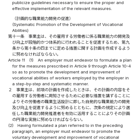
publicize guidelines necessary to ensure the proper and
effective implementation of the relevant measures.
（計画的な職業能力開発の促進）
(Systematic Promotion of the Development of Vocational
Abilities)
第十一条
事業主は、その雇用する労働者に係る職業能力の開発及
び向上が段階的かつ体系的に行われることを促進するため、第九
条から第十条の四までに定める措置に関する計画を作成するよう
に努めなければならない。
Article 11
(1)
An employer must endeavor to formulate a plan
for the measures prescribed in Article 9 through Article 10-4
so as to promote the development and improvement of
vocational abilities of workers employed by the employer in
a step-by-step and systematic manner.
２
事業主は、前項の計画を作成したときは、その計画の内容をそ
の雇用する労働者に周知させるために必要な措置を講ずることに
よりその労働者の職業生活設計に即した自発的な職業能力の開発
及び向上を促進するように努めるとともに、次条の規定により選
任した職業能力開発推進者を有効に活用することによりその計画
の円滑な実施に努めなければならない。
(2)
Having formulated a plan referred to in the preceding
paragraph, an employer must endeavor to promote the
voluntary development and improvement of vocational