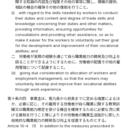
関する知識の内容及び程度その他の事項に関し、情報の提供、
相談の機会の確保その他の援助を行うこと。
(i)
with regard to the skills needed by workers to conduct
their duties and content and degree of trade skills and
knowledge concerning their duties and other matters,
providing information, ensuring opportunities for
consultations and providing other assistance, so as to
make it easier for the workers to voluntarily set their goal
for the development and improvement of their vocational
abilities; and
二
労働者が実務の経験を通じて自ら職業能力の開発及び向上を
図ることができるようにするために、労働者の配置その他の雇
用管理について配慮すること。
(ii)
giving due consideration to allocation of workers and
employment management, so that the workers may
voluntarily develop and improve their vocational abilities
through work experience.
第十条の四
事業主は、第九条から前条までに定める措置によるほ
か、必要に応じ、その雇用する労働者が自ら職業に関する教育訓
練又は職業能力検定を受ける機会を確保するために必要な次に掲
げる援助を行うこと等によりその労働者の職業生活設計に即した
自発的な職業能力の開発及び向上を促進するものとする。
Article 10-4
(1)
In addition to the measures prescribed in