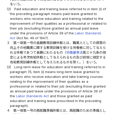
をいう。
(2)
Paid education and training leave referred to in item (i) of
the preceding paragraph means paid leave granted to
workers who receive education and training related to the
improvement of their qualities as a professional or related to
their job (excluding those granted as annual paid leave
under the provisions of Article 39 of the
Labor Standards
Act
(Act No. 49 of 1947).
３
第一項第一号の長期教育訓練休暇とは、職業人としての資質の
向上その他職業に関する教育訓練を受ける労働者に対して与えら
れる休暇であつて長期にわたるもの（
労働基準法
第三十九条の規
定による年次有給休暇として与えられるもの及び前項に規定する
有給教育訓練休暇として与えられるものを除く。）をいう。
(3)
Long-term leave for education and training referred to in
paragraph (1), item (i) means long-term leave granted to
workers who receive education and take training courses
relating to the improvement of their qualities as a
professional or related to their job (excluding those granted
as annual paid leave under the provisions of Article 39 of
the
Labor Standards Act
and those granted as paid
education and training leave prescribed in the preceding
paragraph).
４
第一項第一号の再就職準備休暇とは、再就職のための準備とし