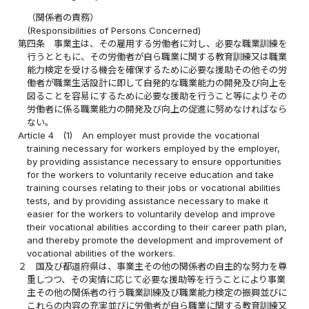
（関係者の責務）
(Responsibilities of Persons Concerned)
第四条
事業主は、その雇用する労働者に対し、必要な職業訓練を
行うとともに、その労働者が自ら職業に関する教育訓練又は職業
能力検定を受ける機会を確保するために必要な援助その他その労
働者が職業生活設計に即して自発的な職業能力の開発及び向上を
図ることを容易にするために必要な援助を行うこと等によりその
労働者に係る職業能力の開発及び向上の促進に努めなければなら
ない。
Article 4
(1)
An employer must provide the vocational
training necessary for workers employed by the employer,
by providing assistance necessary to ensure opportunities
for the workers to voluntarily receive education and take
training courses relating to their jobs or vocational abilities
tests, and by providing assistance necessary to make it
easier for the workers to voluntarily develop and improve
their vocational abilities according to their career path plan,
and thereby promote the development and improvement of
vocational abilities of the workers.
２
国及び都道府県は、事業主その他の関係者の自主的な努力を尊
重しつつ、その実情に応じて必要な援助等を行うことにより事業
主その他の関係者の行う職業訓練及び職業能力検定の振興並びに
これらの内容の充実並びに労働者が自ら職業に関する教育訓練又