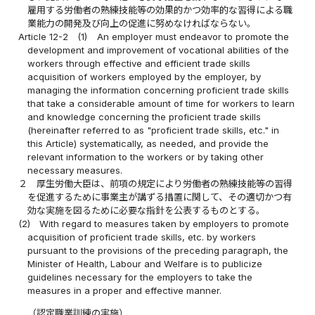
雇用する労働者の熟練技能等の効果的かつ効率的な習得による職
業能力の開発及び向上の促進に努めなければならない。
Article 12-2
(1)
An employer must endeavor to promote the
development and improvement of vocational abilities of the
workers through effective and efficient trade skills
acquisition of workers employed by the employer, by
managing the information concerning proficient trade skills
that take a considerable amount of time for workers to learn
and knowledge concerning the proficient trade skills
(hereinafter referred to as "proficient trade skills, etc." in
this Article) systematically, as needed, and provide the
relevant information to the workers or by taking other
necessary measures.
２
厚生労働大臣は、前項の規定により労働者の熟練技能等の習得
を促進するために事業主が講ずる措置に関して、その適切かつ有
効な実施を図るために必要な指針を公表するものとする。
(2)
With regard to measures taken by employers to promote
acquisition of proficient trade skills, etc. by workers
pursuant to the provisions of the preceding paragraph, the
Minister of Health, Labour and Welfare is to publicize
guidelines necessary for the employers to take the
measures in a proper and effective manner.
（認定職業訓練の実施）