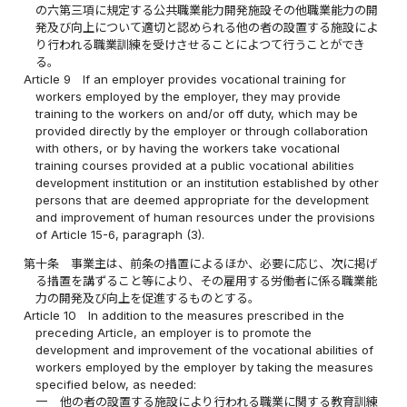
の六第三項に規定する公共職業能力開発施設その他職業能力の開
発及び向上について適切と認められる他の者の設置する施設によ
り行われる職業訓練を受けさせることによつて行うことができ
る。
Article 9
If an employer provides vocational training for
workers employed by the employer, they may provide
training to the workers on and/or off duty, which may be
provided directly by the employer or through collaboration
with others, or by having the workers take vocational
training courses provided at a public vocational abilities
development institution or an institution established by other
persons that are deemed appropriate for the development
and improvement of human resources under the provisions
of Article 15-6, paragraph (3).
第十条
事業主は、前条の措置によるほか、必要に応じ、次に掲げ
る措置を講ずること等により、その雇用する労働者に係る職業能
力の開発及び向上を促進するものとする。
Article 10
In addition to the measures prescribed in the
preceding Article, an employer is to promote the
development and improvement of the vocational abilities of
workers employed by the employer by taking the measures
specified below, as needed:
一
他の者の設置する施設により行われる職業に関する教育訓練