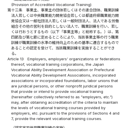
(Provision of Accredited Vocational Training)
第十三条
事業主、事業主の団体若しくはその連合団体、職業訓練
法人若しくは中央職業能力開発協会若しくは都道府県職業能力開
発協会又は一般社団法人若しくは一般財団法人、法人である労働
組合その他の営利を目的としない法人で、職業訓練を行い、若し
くは行おうとするもの（以下「事業主等」と総称する。）は、第
四節及び第七節に定めるところにより、当該事業主等の行う職業
訓練が職業訓練の水準の維持向上のための基準に適合するもので
あることの認定を受けて、当該職業訓練を実施することができ
る。
Article 13
Employers, employers' organizations or federations
thereof, vocational training corporations, the Japan
Vocational Ability Development Association or Prefectural
Vocational Ability Development Associations, incorporated
associations or incorporated foundations, labor unions that
are juridical persons, or other nonprofit juridical persons
that provide or intend to provide vocational training
(hereinafter collectively referred to as "employers, etc.")
may, after obtaining accreditation of the criteria to maintain
the levels of vocational training courses provided by
employers, etc. pursuant to the provisions of Sections 4 and
7, provide the relevant vocational training courses.
（認定実習併用職業訓練の実施）