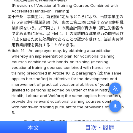
(Provision of Vocational Training Courses Combined with
Accredited Hands-on Training)
第十四条
事業主は、第五節に定めるところにより、当該事業主の
行う実習併用職業訓練（第十条の二第二項に規定する実習併用職
業訓練をいう。以下同じ。）の実施計画が青少年（厚生労働省令
で定める者に限る。以下同じ。）の実践的な職業能力の開発及び
向上を図るために効果的であることの認定を受けて、当該実習併
用職業訓練を実施することができる。
Article 14
An employer may, by obtaining accreditation
whereby an implementation plan for vocational training
courses combined with hands-on training (meaning
vocational training courses combined with hands-on
training prescribed in Article 10-2, paragraph (2); the same
applies hereinafter) is effective for the development and
improvement of practical vocational abilities of youths
translate
(limited to persons specified by Order of the Ministry of
Health, Labour and Welfare; the same applies hereinafter),
provide the relevant vocational training courses combined
download
with hands-on training pursuant to the provisions of Section
5.
第二節 国及び都道府県による職業能力開発促進の措置
本文
目次・履歴
Section 2 Measures to Promote Vocational Abilities