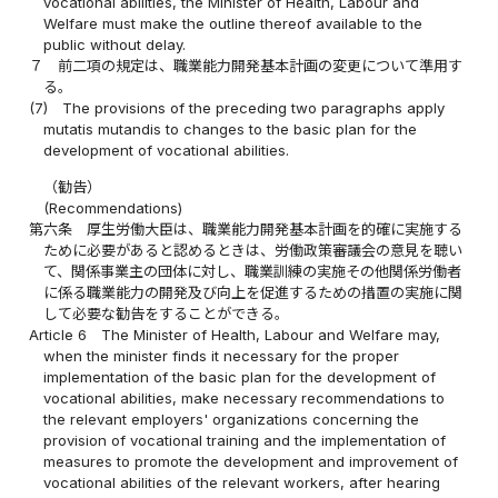
vocational abilities, the Minister of Health, Labour and
Welfare must make the outline thereof available to the
public without delay.
７
前二項の規定は、職業能力開発基本計画の変更について準用す
る。
(7)
The provisions of the preceding two paragraphs apply
mutatis mutandis to changes to the basic plan for the
development of vocational abilities.
（勧告）
(Recommendations)
第六条
厚生労働大臣は、職業能力開発基本計画を的確に実施する
ために必要があると認めるときは、労働政策審議会の意見を聴い
て、関係事業主の団体に対し、職業訓練の実施その他関係労働者
に係る職業能力の開発及び向上を促進するための措置の実施に関
して必要な勧告をすることができる。
Article 6
The Minister of Health, Labour and Welfare may,
when the minister finds it necessary for the proper
implementation of the basic plan for the development of
vocational abilities, make necessary recommendations to
the relevant employers' organizations concerning the
provision of vocational training and the implementation of
measures to promote the development and improvement of
vocational abilities of the relevant workers, after hearing