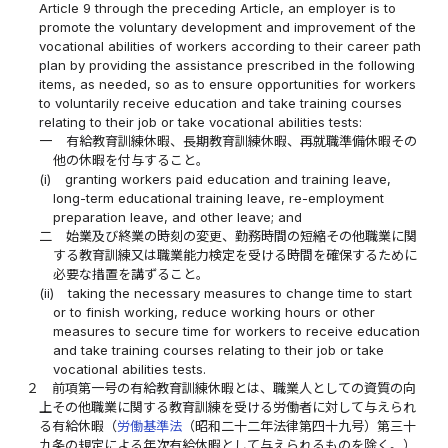
Article 9 through the preceding Article, an employer is to
promote the voluntary development and improvement of the
vocational abilities of workers according to their career path
plan by providing the assistance prescribed in the following
items, as needed, so as to ensure opportunities for workers
to voluntarily receive education and take training courses
relating to their job or take vocational abilities tests:
一
有給教育訓練休暇、長期教育訓練休暇、再就職準備休暇その
他の休暇を付与すること。
(i)
granting workers paid education and training leave,
long-term educational training leave, re-employment
preparation leave, and other leave; and
二
始業及び終業の時刻の変更、勤務時間の短縮その他職業に関
する教育訓練又は職業能力検定を受ける時間を確保するために
必要な措置を講ずること。
(ii)
taking the necessary measures to change time to start
or to finish working, reduce working hours or other
measures to secure time for workers to receive education
and take training courses relating to their job or take
vocational abilities tests.
２
前項第一号の有給教育訓練休暇とは、職業人としての資質の向
上その他職業に関する教育訓練を受ける労働者に対して与えられ
る有給休暇（
労働基準法
（昭和二十二年法律第四十九号）第三十
九条の規定による年次有給休暇として与えられるものを除く。）