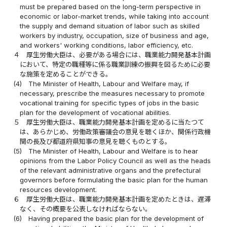
must be prepared based on the long-term perspective in
economic or labor-market trends, while taking into account
the supply and demand situation of labor such as skilled
workers by industry, occupation, size of business and age,
and workers' working conditions, labor efficiency, etc.
４
厚生労働大臣は、必要がある場合には、職業能力開発基本計画
において、特定の職種等に係る職業訓練の振興を図るために必要
な施策を定めることができる。
(4)
The Minister of Health, Labour and Welfare may, if
necessary, prescribe the measures necessary to promote
vocational training for specific types of jobs in the basic
plan for the development of vocational abilities.
５
厚生労働大臣は、職業能力開発基本計画を定めるに当たつて
は、あらかじめ、労働政策審議会の意見を聴くほか、関係行政機
関の長及び都道府県知事の意見を聴くものとする。
(5)
The Minister of Health, Labour and Welfare is to hear
opinions from the Labor Policy Council as well as the heads
of the relevant administrative organs and the prefectural
governors before formulating the basic plan for the human
resources development.
６
厚生労働大臣は、職業能力開発基本計画を定めたときは、遅滞
なく、その概要を公表しなければならない。
(6)
Having prepared the basic plan for the development of