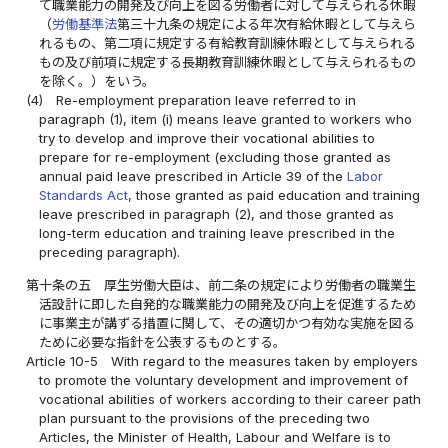
て職業能力の開発及び向上を図る労働者に対して与えられる休暇
（
労働基準法
第三十九条の規定による年次有給休暇として与えら
れるもの、第二項に規定する有給教育訓練休暇として与えられる
もの及び前項に規定する長期教育訓練休暇として与えられるもの
を除く。）をいう。
(4)
Re-employment preparation leave referred to in
paragraph (1), item (i) means leave granted to workers who
try to develop and improve their vocational abilities to
prepare for re-employment (excluding those granted as
annual paid leave prescribed in Article 39 of the
Labor
Standards Act
, those granted as paid education and training
leave prescribed in paragraph (2), and those granted as
long-term education and training leave prescribed in the
preceding paragraph).
第十条の五
厚生労働大臣は、前二条の規定により労働者の職業生
活設計に即した自発的な職業能力の開発及び向上を促進するため
に事業主が講ずる措置に関して、その適切かつ有効な実施を図る
ために必要な指針を公表するものとする。
Article 10-5
With regard to the measures taken by employers
to promote the voluntary development and improvement of
vocational abilities of workers according to their career path
plan pursuant to the provisions of the preceding two
Articles, the Minister of Health, Labour and Welfare is to