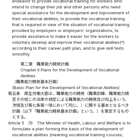
endeavor to provide vocational training for workers who
intend to change their job and other persons who need
special assistance for the development and improvement of
their vocational abilities, to provide the vocational training
that is required in view of the situation of vocational training
provided by employers or employers' organizations, to
provide assistance to make it easier for the workers to
voluntary develop and improve their vocational abilities(*)
according to their career path plan, and to give skill tests
smoothly.
第二章 職業能力開発計画
Chapter II Plans for the Development of Vocational
Abilities
（職業能力開発基本計画）
(Basic Plan for the Development of Vocational Abilities)
第五条
厚生労働大臣は、職業能力の開発（職業訓練、職業能力検
定その他この法律の規定による職業能力の開発及び向上をいう。
次項及び第七条第一項において同じ。）に関する基本となるべき
計画（以下「職業能力開発基本計画」という。）を策定するもの
とする。
Article 5
(1)
The Minister of Health, Labour and Welfare is to
formulate a plan forming the basis of the development of
vocational abilities (meaning vocational training courses,