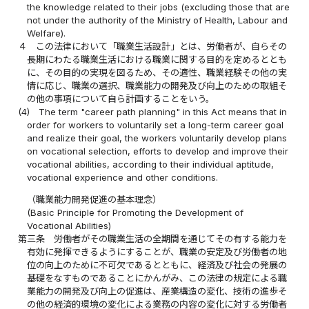
the knowledge related to their jobs (excluding those that are
not under the authority of the Ministry of Health, Labour and
Welfare).
４
この法律において「職業生活設計」とは、労働者が、自らその
長期にわたる職業生活における職業に関する目的を定めるととも
に、その目的の実現を図るため、その適性、職業経験その他の実
情に応じ、職業の選択、職業能力の開発及び向上のための取組そ
の他の事項について自ら計画することをいう。
(4)
The term "career path planning" in this Act means that in
order for workers to voluntarily set a long-term career goal
and realize their goal, the workers voluntarily develop plans
on vocational selection, efforts to develop and improve their
vocational abilities, according to their individual aptitude,
vocational experience and other conditions.
（職業能力開発促進の基本理念）
(Basic Principle for Promoting the Development of
Vocational Abilities)
第三条
労働者がその職業生活の全期間を通じてその有する能力を
有効に発揮できるようにすることが、職業の安定及び労働者の地
位の向上のために不可欠であるとともに、経済及び社会の発展の
基礎をなすものであることにかんがみ、この法律の規定による職
業能力の開発及び向上の促進は、産業構造の変化、技術の進歩そ
の他の経済的環境の変化による業務の内容の変化に対する労働者