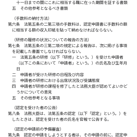
十一日までの間にこれに相当する職に在った期間を証する書類
五
その他参考となるべき書類
（手数料の納付方法）
第六条
法第五条の二第三項の手数料は、認定申請書に手数料の額
に相当する額の収入印紙を貼って納めなければならない。
（研修の履修の状況についての報告の方法）
第七条
法第五条の三第二項の規定による報告は、次に掲げる事項
を記載した書面でしなければならない。
一
法第五条の研修（以下「研修」という。）を受けた申請者
（以下この条において「申請者」という。）の氏名及び生年月
日
二
申請者が受けた研修の日程及び内容
三
申請者の研修における出席状況及び受講態度
四
申請者が研修の課程を修了したと法務大臣が認めてよいかど
うかについての意見
五
その他参考となる事項
（認定を受けた者の公告）
第八条
法務大臣は、法第五条の認定（以下「認定」という。）を
したときは、認定を受けた者の氏名を官報で公告する。
（認定の申請前の予備審査）
第九条
認定の申請をしようとする者は、その申請の前に、認定申