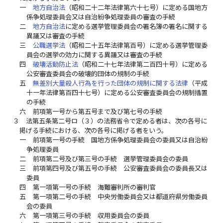
一
地方自治法
（昭和二十二年法律第六十七号）に定める国地方
係争処理委員会又は自治紛争処理委員の審査の手続
二
地方自治法
に定める選挙管理委員会の署名簿の署名に関する
異議又は審査の手続
三
公職選挙法
（昭和二十五年法律第百号）に定める選挙管理委
員会の選挙の効力に関する異議又は審査の手続
四
破壊活動防止法
（昭和二十七年法律第二百四十号）に定める
公安審査委員会の破壊的団体の規制の手続
五
無差別大量殺人行為を行った団体の規制に関する法律
（平成
十一年法律第百四十七号）に定める公安審査委員会の規制措置
の手続
六
前項第一号から第五号まで及び第七号の手続
３
法第五条第二号ロ（３）の法務省令で定める者は、次の各号に
掲げる手続における、次の各号に掲げる者をいう。
一
前項第一号の手続 国地方係争処理委員会の委員又は自治紛
争処理委員
二
前項第二号及び第三号の手続 選挙管理委員会の委員
三
前項第四号及び第五号の手続 公安審査委員会の委員長又は
委員
四
第一項第一号の手続 海難審判所の審判官
五
第一項第二号の手続 中央労働委員会又は都道府県労働委員
会の委員
六
第一項第三号の手続 収用委員会の委員