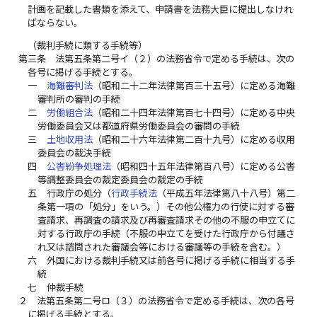
計画を記載した書類を添えて、申請書を法務大臣に提出しなけれ
ばならない。
（裁判手続に類する手続等）
第三条
法第五条第二号イ（２）の法務省令で定める手続は、次の
各号に掲げる手続とする。
一
海難審判法
（昭和二十二年法律第百三十五号）に定める海難
審判所の審判の手続
二
労働組合法
（昭和二十四年法律第百七十四号）に定める中央
労働委員会又は都道府県労働委員会の審問の手続
三
土地収用法
（昭和二十六年法律第二百十九号）に定める収用
委員会の裁決手続
四
公害紛争処理法
（昭和四十五年法律第百八号）に定める公害
等調整委員会の裁定委員会の裁定の手続
五
行政庁の処分（
行政手続法
（平成五年法律第八十八号）第二
条第一項の「処分」をいう。）その他公権力の行使に対する審
査請求、再調査の請求及び再審査請求その他の不服の申立てに
対する行政庁の手続（不服の申立てを受けた行政庁から付議さ
れ又は諮問された審議会等における審議等の手続を含む。）
六
外国における裁判手続又は前各号に掲げる手続に相当する手
続
七
仲裁手続
２
法第五条第二号ロ（３）の法務省令で定める手続は、次の各号
に掲げる手続とする。