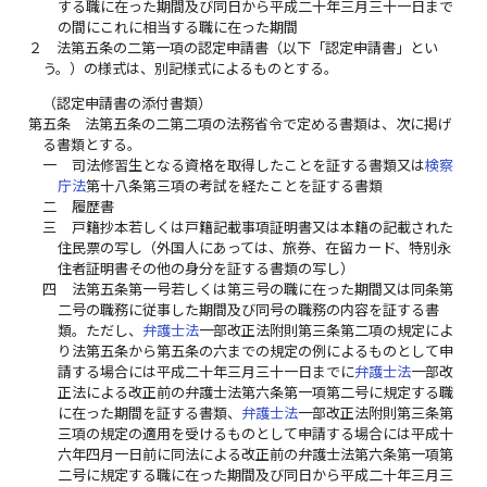
する職に在った期間及び同日から平成二十年三月三十一日まで
の間にこれに相当する職に在った期間
２
法第五条の二第一項の認定申請書（以下「認定申請書」とい
う。）の様式は、別記様式によるものとする。
（認定申請書の添付書類）
第五条
法第五条の二第二項の法務省令で定める書類は、次に掲げ
る書類とする。
一
司法修習生となる資格を取得したことを証する書類又は
検察
庁法
第十八条第三項の考試を経たことを証する書類
二
履歴書
三
戸籍抄本若しくは戸籍記載事項証明書又は本籍の記載された
住民票の写し（外国人にあっては、旅券、在留カード、特別永
住者証明書その他の身分を証する書類の写し）
四
法第五条第一号若しくは第三号の職に在った期間又は同条第
二号の職務に従事した期間及び同号の職務の内容を証する書
類。ただし、
弁護士法
一部改正法附則第三条第二項の規定によ
り法第五条から第五条の六までの規定の例によるものとして申
請する場合には平成二十年三月三十一日までに
弁護士法
一部改
正法による改正前の弁護士法第六条第一項第二号に規定する職
に在った期間を証する書類、
弁護士法
一部改正法附則第三条第
三項の規定の適用を受けるものとして申請する場合には平成十
六年四月一日前に同法による改正前の弁護士法第六条第一項第
二号に規定する職に在った期間及び同日から平成二十年三月三