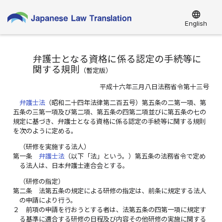
language
English
弁護士となる資格に係る認定の手続等に
関する規則
（
暫定版
）
平成十六年三月八日法務省令第十三号
弁護士法
（昭和二十四年法律第二百五号）第五条の二第一項、第
五条の三第一項及び第二項、第五条の四第二項並びに第五条の七の
規定に基づき、弁護士となる資格に係る認定の手続等に関する規則
を次のように定める。
（研修を実施する法人）
第一条
弁護士法
（以下「法」という。）第五条の法務省令で定め
る法人は、日本弁護士連合会とする。
（研修の指定）
第二条
法第五条の規定による研修の指定は、前条に規定する法人
の申請により行う。
２
前項の申請を行おうとする者は、法第五条の四第一項に規定す
る基準に適合する研修の日程及び内容その他研修の実施に関する