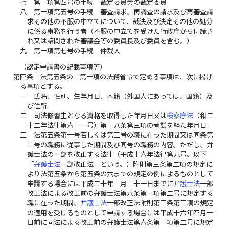
七
第一項第四号の手続 裁定委員会の裁定委員
八
第一項第五号の手続 審査請求、再調査の請求及び再審査請
求その他の不服の申立てについて、裁決及び決定その他の処分
に係る事務を行う者（不服の申立てを受けた行政庁から付議さ
れ又は諮問された審議会等の委員長及び委員を含む。）
九
第一項第七号の手続 仲裁人
（認定申請書の記載事項等）
第四条
法第五条の二第一項の法務省令で定める事項は、次に掲げ
る事項とする。
一
氏名、性別、生年月日、本籍（外国人にあっては、国籍）及
び住所
二
司法修習生となる資格を取得した年月日又は
検察庁法
（和二
十二年法律第六十一号）第十八条第三項の考試を経た年月日
三
法第五条第一号若しくは第三号の職に在った期間又は同条第
二号の職務に従事した期間及び同号の職務の内容。ただし、弁
護士法の一部を改正する法律（平成十六年法律第九号。以下
「
弁護士法
一部改正法」という。）附則第三条第二項の規定に
より法第五条から第五条の六までの規定の例によるものとして
申請する場合には平成二十年三月三十一日までに
弁護士法
一部
改正法による改正前の弁護士法第六条第一項第二号に規定する
職に在った期間、
弁護士法
一部改正法附則第三条第三項の規定
の適用を受けるものとして申請する場合には平成十六年四月一
日前に同法による改正前の弁護士法第六条第一項第二号に規定