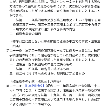
人が、日刊新聞紙に掲載し、又はインターネットを利用する等の
方法であって裁判所の定めるものにより、次に掲げる事項を破産
債権者が知ることができる状態に置く措置を執るものとすること
ができる。
一
法第三十二条第四項本文及び第五項本文において準用する同
条第三項第一号、第三十三条第三項本文並びに第百三十九条第
三項本文の規定により通知すべき事項の内容
二
債権者集会の期日
（破産財団に属しない財産の範囲の拡張の申立ての方式・法第三
十四条）
第二十一条
法第三十四条第四項の申立てに係る申立書には、破産
手続開始の時において破産者が有していた財産のうち、次に掲げ
るものの表示及び価額を記載した書面を添付するものとする。
一
法第三十四条第四項の申立てに係るもの
二
法第三十四条第三項各号に掲げるもの
三
前二号に掲げるもののほか、裁判所が定めるもの
（破産者等の引致・法第三十八条等）
第二十二条
刑事訴訟規則
（昭和二十三年最高裁判所規則第三十二
号）中勾（こう）引に関する規定は、法第三十八条第一項及び第
二項（これらの規定を法第三十九条、第二百三十条第三項及び第
二百四十四条の六第三項において準用する場合を含む。）の規定
による引致について準用する。