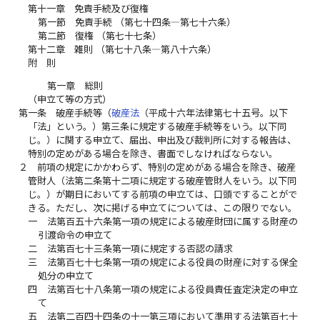
第十一章 免責手続及び復権
第一節 免責手続 （第七十四条―第七十六条）
第二節 復権 （第七十七条）
第十二章 雑則 （第七十八条―第八十六条）
附 則
第一章 総則
（申立て等の方式）
第一条
破産手続等（
破産法
（平成十六年法律第七十五号。以下
「法」という。）第三条に規定する破産手続等をいう。以下同
じ。）に関する申立て、届出、申出及び裁判所に対する報告は、
特別の定めがある場合を除き、書面でしなければならない。
２
前項の規定にかかわらず、特別の定めがある場合を除き、破産
管財人（法第二条第十二項に規定する破産管財人をいう。以下同
じ。）が期日においてする前項の申立ては、口頭ですることがで
きる。ただし、次に掲げる申立てについては、この限りでない。
一
法第百五十六条第一項の規定による破産財団に属する財産の
引渡命令の申立て
二
法第百七十三条第一項に規定する否認の請求
三
法第百七十七条第一項の規定による役員の財産に対する保全
処分の申立て
四
法第百七十八条第一項の規定による役員責任査定決定の申立
て
五
法第二百四十四条の十一第三項において準用する法第百七十