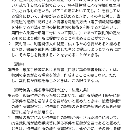
い方式で作られる記録であって、電子計算機による情報処理の用
に供されるものをいう。以下この項において同じ。）を有してい
る場合において、必要があると認めるときは、その者に対し、当
該電磁的記録に記録された情報を電磁的方法（電子情報処理組織
を使用する方法その他の情報通信の技術を利用する方法をいう。
第四十六条第一項第二号において同じ。）であって裁判所の定め
るものにより裁判所に提供することを求めることができる。
２
裁判所は、利害関係人の閲覧に供するため必要があると認める
ときは、書面を裁判所に提出した者又は提出しようとする者に対
し、その写しを提出することを求めることができる。
（調書）
第四条
破産手続等における調書（口頭弁論の調書を除く。）は、
特別の定めがある場合を除き、作成することを要しない。ただ
し、裁判長が作成を命じたときは、この限りでない。
（即時抗告に係る事件記録の送付・法第九条）
第五条
即時抗告があった場合において、裁判所が破産手続等に係
る事件の記録を送付する必要がないと認めたときは、破産裁判所
の裁判所書記官は、抗告事件の記録のみを抗告裁判所の裁判所書
記官に送付すれば足りる。
２
前項の規定により抗告事件の記録が送付された場合において、
抗告裁判所が破産手続等に係る事件の記録が必要であると認めた
ときは、抗告裁判所の裁判所書記官は、速やかに、その送付を破