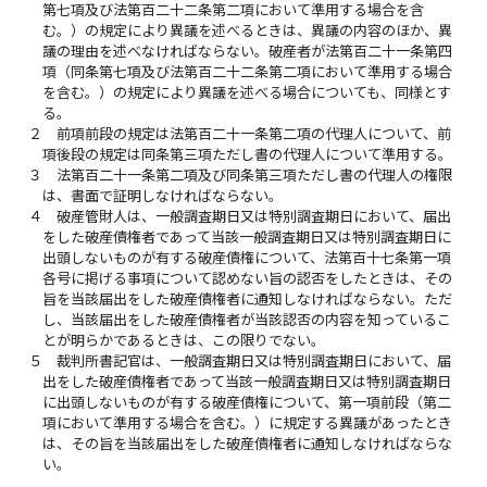
第七項及び法第百二十二条第二項において準用する場合を含
む。）の規定により異議を述べるときは、異議の内容のほか、異
議の理由を述べなければならない。破産者が法第百二十一条第四
項（同条第七項及び法第百二十二条第二項において準用する場合
を含む。）の規定により異議を述べる場合についても、同様とす
る。
２
前項前段の規定は法第百二十一条第二項の代理人について、前
項後段の規定は同条第三項ただし書の代理人について準用する。
３
法第百二十一条第二項及び同条第三項ただし書の代理人の権限
は、書面で証明しなければならない。
４
破産管財人は、一般調査期日又は特別調査期日において、届出
をした破産債権者であって当該一般調査期日又は特別調査期日に
出頭しないものが有する破産債権について、法第百十七条第一項
各号に掲げる事項について認めない旨の認否をしたときは、その
旨を当該届出をした破産債権者に通知しなければならない。ただ
し、当該届出をした破産債権者が当該認否の内容を知っているこ
とが明らかであるときは、この限りでない。
５
裁判所書記官は、一般調査期日又は特別調査期日において、届
出をした破産債権者であって当該一般調査期日又は特別調査期日
に出頭しないものが有する破産債権について、第一項前段（第二
項において準用する場合を含む。）に規定する異議があったとき
は、その旨を当該届出をした破産債権者に通知しなければならな
い。