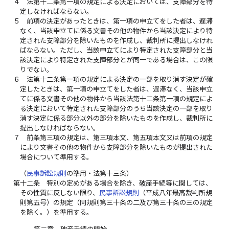
４
法第十二条第一項の規定による決定においては、支障部分を特
定しなければならない。
５
前項の決定があったときは、第一項の申立てをした者は、遅滞
なく、当該申立てに係る文書その他の物件から当該決定により特
定された支障部分を除いたものを作成し、裁判所に提出しなけれ
ばならない。ただし、当該申立てにより特定された支障部分と当
該決定により特定された支障部分とが同一である場合は、この限
りでない。
６
法第十二条第一項の規定による決定の一部を取り消す決定が確
定したときは、第一項の申立てをした者は、遅滞なく、当該申立
てに係る文書その他の物件から当該法第十二条第一項の規定によ
る決定において特定された支障部分のうち当該決定の一部を取り
消す決定に係る部分以外の部分を除いたものを作成し、裁判所に
提出しなければならない。
７
前条第三項の規定は、第三項本文、第五項本文又は前項の規定
により文書その他の物件から支障部分を除いたものが提出された
場合について準用する。
（
民事訴訟規則
の準用・法第十三条）
第十二条
特別の定めがある場合を除き、破産手続等に関しては、
その性質に反しない限り、
民事訴訟規則
（平成八年最高裁判所規
則第五号）の規定（同規則第三十条の二及び第三十条の三の規定
を除く。）を準用する。
第二章 破産手続の開始