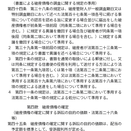
（書面による破産債権の調査に関する規定の準用）
第四十四条
第三十八条の規定は、破産管財人が一般調査期日又は
特別調査期日において述べた法第百十七条第一項各号に掲げる事
項についての認否を認める旨に変更する場合並びに届出をした破
産債権者が前条第一項前段（同条第二項において準用する場合を
含む。）に規定する異議を撤回する場合及び破産者が同条第一項
後段（同条第二項において準用する場合を含む。）に規定する異
議を撤回する場合について準用する。
２
第三十九条第一項前段の規定は、破産者が法第百二十三条第一
項の規定により書面で異議を述べる場合について準用する。
３
第四十条の規定は、書類を通常の取扱いによる郵便に付し、又
は同条に規定する信書便の役務を利用して送付する方法により法
第百二十一条第九項若しくは第十項（法第百二十二条第二項にお
いて準用する場合を含む。）又は法第百二十二条第二項において
準用する法第百十九条第六項において準用する法第百十八条第三
項の規定による送達をした場合について準用する。
４
第四十一条の規定は、法第百二十二条第二項において準用する
法第百二十条第一項の規定による処分について準用する。
第四款 破産債権の確定
（破産債権の確定に関する訴訟の目的の価額・法第百二十六条
等）
第四十五条
破産債権の確定に関する訴訟の目的の価額は、配当の
予定額を標準として、受訴裁判所が定める。