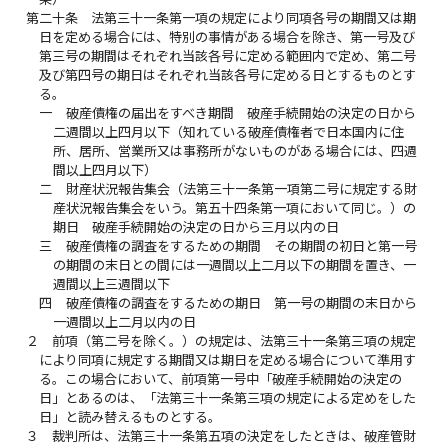
第二十条
法第三十一条第一項の規定により同項各号の期間又は期
日を定める場合には、特別の事情がある場合を除き、第一号及び
第三号の期間はそれぞれ当該各号に定める範囲内で定め、第二号
及び第四号の期日はそれぞれ当該各号に定める日とするものとす
る。
一
破産債権の届出をすべき期間 破産手続開始の決定の日から
二週間以上四月以下（知れている破産債権者で日本国内に住
所、居所、営業所又は事務所がないものがある場合には、四週
間以上四月以下）
二
財産状況報告集会（法第三十一条第一項第二号に規定する財
産状況報告集会をいう。第五十四条第一項において同じ。）の
期日 破産手続開始の決定の日から三月以内の日
三
破産債権の調査をするための期間 その期間の初日と第一号
の期間の末日との間には一週間以上二月以下の期間を置き、一
週間以上三週間以下
四
破産債権の調査をするための期日 第一号の期間の末日から
一週間以上二月以内の日
２
前項（第二号を除く。）の規定は、法第三十一条第三項の規定
により同項に規定する期間又は期日を定める場合について準用す
る。この場合において、前項第一号中「破産手続開始の決定の
日」とあるのは、「法第三十一条第三項の規定による定めをした
日」と読み替えるものとする。
３
裁判所は、法第三十一条第五項の決定をしたときは、破産管財