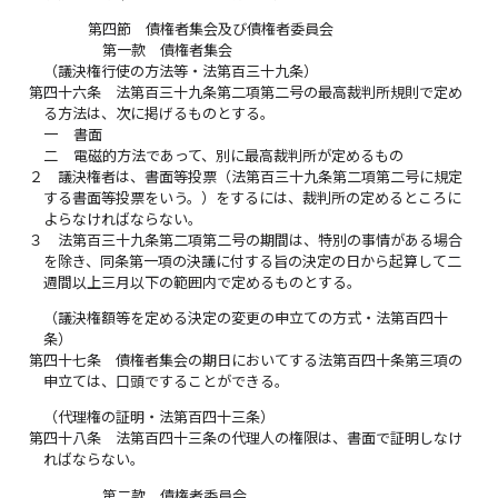
第四節 債権者集会及び債権者委員会
第一款 債権者集会
（議決権行使の方法等・法第百三十九条）
第四十六条
法第百三十九条第二項第二号の最高裁判所規則で定め
る方法は、次に掲げるものとする。
一
書面
二
電磁的方法であって、別に最高裁判所が定めるもの
２
議決権者は、書面等投票（法第百三十九条第二項第二号に規定
する書面等投票をいう。）をするには、裁判所の定めるところに
よらなければならない。
３
法第百三十九条第二項第二号の期間は、特別の事情がある場合
を除き、同条第一項の決議に付する旨の決定の日から起算して二
週間以上三月以下の範囲内で定めるものとする。
（議決権額等を定める決定の変更の申立ての方式・法第百四十
条）
第四十七条
債権者集会の期日においてする法第百四十条第三項の
申立ては、口頭ですることができる。
（代理権の証明・法第百四十三条）
第四十八条
法第百四十三条の代理人の権限は、書面で証明しなけ
ればならない。
第二款 債権者委員会