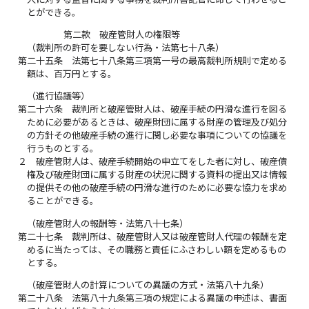
とができる。
第二款 破産管財人の権限等
（裁判所の許可を要しない行為・法第七十八条）
第二十五条
法第七十八条第三項第一号の最高裁判所規則で定める
額は、百万円とする。
（進行協議等）
第二十六条
裁判所と破産管財人は、破産手続の円滑な進行を図る
ために必要があるときは、破産財団に属する財産の管理及び処分
の方針その他破産手続の進行に関し必要な事項についての協議を
行うものとする。
２
破産管財人は、破産手続開始の申立てをした者に対し、破産債
権及び破産財団に属する財産の状況に関する資料の提出又は情報
の提供その他の破産手続の円滑な進行のために必要な協力を求め
ることができる。
（破産管財人の報酬等・法第八十七条）
第二十七条
裁判所は、破産管財人又は破産管財人代理の報酬を定
めるに当たっては、その職務と責任にふさわしい額を定めるもの
とする。
（破産管財人の計算についての異議の方式・法第八十九条）
第二十八条
法第八十九条第三項の規定による異議の申述は、書面