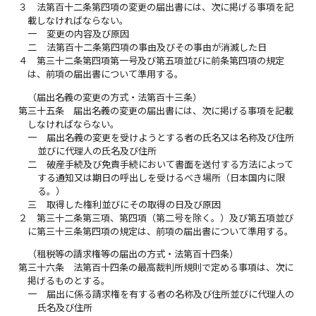
３
法第百十二条第四項の変更の届出書には、次に掲げる事項を記
載しなければならない。
一
変更の内容及び原因
二
法第百十二条第四項の事由及びその事由が消滅した日
４
第三十二条第四項第一号及び第五項並びに前条第四項の規定
は、前項の届出書について準用する。
（届出名義の変更の方式・法第百十三条）
第三十五条
届出名義の変更の届出書には、次に掲げる事項を記載
しなければならない。
一
届出名義の変更を受けようとする者の氏名又は名称及び住所
並びに代理人の氏名及び住所
二
破産手続及び免責手続において書面を送付する方法によって
する通知又は期日の呼出しを受けるべき場所（日本国内に限
る。）
三
取得した権利並びにその取得の日及び原因
２
第三十二条第三項、第四項（第二号を除く。）及び第五項並び
に第三十三条第四項の規定は、前項の届出書について準用する。
（租税等の請求権等の届出の方式・法第百十四条）
第三十六条
法第百十四条の最高裁判所規則で定める事項は、次に
掲げるものとする。
一
届出に係る請求権を有する者の名称及び住所並びに代理人の
氏名及び住所