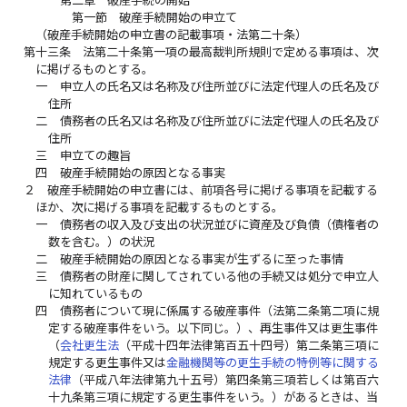
第一節 破産手続開始の申立て
（破産手続開始の申立書の記載事項・法第二十条）
第十三条
法第二十条第一項の最高裁判所規則で定める事項は、次
に掲げるものとする。
一
申立人の氏名又は名称及び住所並びに法定代理人の氏名及び
住所
二
債務者の氏名又は名称及び住所並びに法定代理人の氏名及び
住所
三
申立ての趣旨
四
破産手続開始の原因となる事実
２
破産手続開始の申立書には、前項各号に掲げる事項を記載する
ほか、次に掲げる事項を記載するものとする。
一
債務者の収入及び支出の状況並びに資産及び負債（債権者の
数を含む。）の状況
二
破産手続開始の原因となる事実が生ずるに至った事情
三
債務者の財産に関してされている他の手続又は処分で申立人
に知れているもの
四
債務者について現に係属する破産事件（法第二条第二項に規
定する破産事件をいう。以下同じ。）、再生事件又は更生事件
（
会社更生法
（平成十四年法律第百五十四号）第二条第三項に
規定する更生事件又は
金融機関等の更生手続の特例等に関する
法律
（平成八年法律第九十五号）第四条第三項若しくは第百六
十九条第三項に規定する更生事件をいう。）があるときは、当