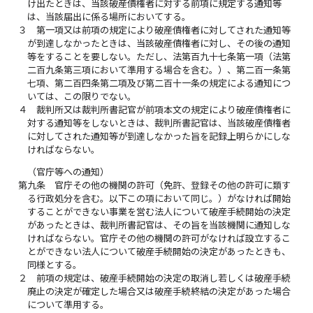
け出たときは、当該破産債権者に対する前項に規定する通知等
は、当該届出に係る場所においてする。
３
第一項又は前項の規定により破産債権者に対してされた通知等
が到達しなかったときは、当該破産債権者に対し、その後の通知
等をすることを要しない。ただし、法第百九十七条第一項（法第
二百九条第三項において準用する場合を含む。）、第二百一条第
七項、第二百四条第二項及び第二百十一条の規定による通知につ
いては、この限りでない。
４
裁判所又は裁判所書記官が前項本文の規定により破産債権者に
対する通知等をしないときは、裁判所書記官は、当該破産債権者
に対してされた通知等が到達しなかった旨を記録上明らかにしな
ければならない。
（官庁等への通知）
第九条
官庁その他の機関の許可（免許、登録その他の許可に類す
る行政処分を含む。以下この項において同じ。）がなければ開始
することができない事業を営む法人について破産手続開始の決定
があったときは、裁判所書記官は、その旨を当該機関に通知しな
ければならない。官庁その他の機関の許可がなければ設立するこ
とができない法人について破産手続開始の決定があったときも、
同様とする。
２
前項の規定は、破産手続開始の決定の取消し若しくは破産手続
廃止の決定が確定した場合又は破産手続終結の決定があった場合
について準用する。