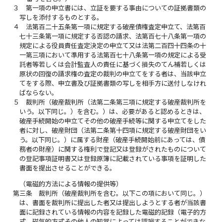
３
第一項の申立書には、立証を要する事由についての証拠書類の
写しを添付するものとする。
４
法第百二十五条第一項に規定する破産債権査定申立て、法第百
七十三条第一項に規定する否認の請求、法第百七十八条第一項の
規定による役員責任査定決定の申立て又は法第二百四十四条の十
一第三項において準用する法第百七十八条第一項の規定による受
託者等若しくは会計監査人の責任に基づく損失のてん補若しくは
原状の回復の請求権の査定の裁判の申立てをする者は、当該申立
てをする際、申立書及び証拠書類の写しを相手方に送付しなけれ
ばならない。
５
裁判所（破産裁判所（法第二条第三項に規定する破産裁判所を
いう。以下同じ。）を含む。）は、必要があると認めるときは、
破産手続開始の申立てその他の破産手続等に関する申立てをした
者に対し、破産財団（法第二条第十四項に規定する破産財団をい
う。以下同じ。）に属する財産（破産手続開始前にあっては、債
務者の財産）に関する権利で登記又は登録がされたものについて
の登記事項証明書又は登録原簿に記載されている事項を証明した
書面を提出させることができる。
（電磁的方法による情報の提供等）
第三条
裁判所（破産裁判所を含む。以下この項において同じ。）
は、書面を裁判所に提出した者又は提出しようとする者が当該書
面に記録されている情報の内容を記録した電磁的記録（電子的方
式、磁気的方式その他人の知覚によっては認識することができな