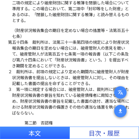
二項の規定により破産財団に関する帳簿を閉鎖した場合について
準用する。この場合において、第二項中「封印等をした財産」と
あるのは、「閉鎖した破産財団に関する帳簿」と読み替えるもの
とする。
（財産状況報告集会の期日を定めない場合の措置等・法第百五十
七条）
第五十四条
裁判所は、法第三十一条第四項の規定により財産状況
報告集会の期日を定めない場合には、破産管財人の意見を聴い
て、破産管財人が法第百五十七条第一項の報告書（以下この条及
び第八十四条において「財産状況報告書」という。）を提出すべ
き期間を定めることができる。
２
裁判所は、前項の規定により定めた期間内に破産管財人が財産
状況報告書を提出しないときは、破産管財人に対し、その理由を
記載した書面の提出を命ずることができる。
３
第一項に規定する場合には、破産管財人は、裁判所に提出した
translate
財産状況報告書の要旨を知れている破産債権者に周知させるた
め、財産状況報告書の要旨を記載した書面の送付、適当な場所に
おける財産状況報告書の備置きその他の適当な措置を執らなけれ
download
ばならない。
第二節 否認権
（否認権のための保全処分に係る手続の続行の方式等・法第百七
本文
目次・履歴
十二条）