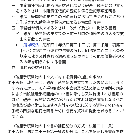
三
限定責任信託に係る信託財産について破産手続開始の申立て
をするときは、限定責任信託の登記に係る登記事項証明書
四
破産手続開始の申立ての日の直近において法令の規定に基づ
き作成された債務者の貸借対照表及び損益計算書
五
債務者が個人であるときは、次のイ及びロに掲げる書面
イ
破産手続開始の申立ての日前一月間の債務者の収入及び支
出を記載した書面
ロ
所得税法
（昭和四十年法律第三十三号）第二条第一項第三
十七号に規定する確定申告書の写し、同法第二百二十六条の
規定により交付される源泉徴収票の写しその他の債務者の収
入の額を明らかにする書面
六
債務者の財産目録
（破産手続開始の申立人に対する資料の提出の求め）
第十五条
裁判所は、破産手続開始の申立てをした者又はしようと
する者に対し、破産手続開始の申立書及び法又はこの規則の規定
により当該破産手続開始の申立書に添付し又は提出すべき書類の
ほか、破産手続開始の決定がされたとすれば破産債権となるべき
債権及び破産財団に属すべき財産の状況に関する資料その他破産
手続の円滑な進行を図るために必要な資料の提出を求めることが
できる。
（破産手続開始の申立書の補正処分の方式・法第二十一条）
第十六条
法第二十一条第一項の処分は、これを記載した書面を作