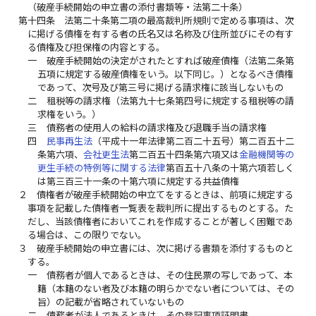
（破産手続開始の申立書の添付書類等・法第二十条）
第十四条
法第二十条第二項の最高裁判所規則で定める事項は、次
に掲げる債権を有する者の氏名又は名称及び住所並びにその有す
る債権及び担保権の内容とする。
一
破産手続開始の決定がされたとすれば破産債権（法第二条第
五項に規定する破産債権をいう。以下同じ。）となるべき債権
であって、次号及び第三号に掲げる請求権に該当しないもの
二
租税等の請求権（法第九十七条第四号に規定する租税等の請
求権をいう。）
三
債務者の使用人の給料の請求権及び退職手当の請求権
四
民事再生法
（平成十一年法律第二百二十五号）第二百五十二
条第六項、
会社更生法
第二百五十四条第六項又は
金融機関等の
更生手続の特例等に関する法律
第百五十八条の十第六項若しく
は第三百三十一条の十第六項に規定する共益債権
２
債権者が破産手続開始の申立てをするときは、前項に規定する
事項を記載した債権者一覧表を裁判所に提出するものとする。た
だし、当該債権者においてこれを作成することが著しく困難であ
る場合は、この限りでない。
３
破産手続開始の申立書には、次に掲げる書類を添付するものと
する。
一
債務者が個人であるときは、その住民票の写しであって、本
籍（本籍のない者及び本籍の明らかでない者については、その
旨）の記載が省略されていないもの
二
債務者が法人であるときは、その登記事項証明書