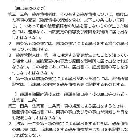
（届出事項の変更）
第三十三条
破産債権者は、その有する破産債権について、届け出
た事項の変更（破産債権の消滅を含む。以下この条において同
じ。）であって他の破産債権者の利益を害しないものが生じた場
合には、遅滞なく、当該変更の内容及び原因を裁判所に届け出な
ければならない。
２
前条第五項の規定は、前項の規定による届出をする場合の届出
書について準用する。
３
破産管財人は、第一項に規定する変更が生じたことを知ってい
る場合には、当該変更の内容及び原因を裁判所に届け出なければ
ならない。この場合においては、届出書に、証拠書類の写しを添
付しなければならない。
４
第一項又は前項の規定による届出があった場合には、裁判所書
記官は、当該届出の内容を破産債権者表に記載するものとする。
（一般調査期間経過後又は一般調査期日終了後の届出等の方式・
法第百十二条）
第三十四条
法第百十二条第一項の規定による届出をするときは、
破産債権の届出書には、同項の事由及びその事由が消滅した日を
も記載しなければならない。
２
法第百十二条第三項の規定による届出をするときは、破産債権
の届出書には、当該届出をする破産債権が生じた日をも記載しな
ければならない。