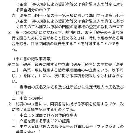
七条第一項の規定による受託者等又は会計監査人の財産に対す
る保全処分の申立て
六
法第二百四十四条の十一第三項において準用する法第百七十
八条第一項の規定による受託者等又は会計監査人の責任に基づ
く損失のてん補又は原状の回復の請求権の査定の裁判の申立て
３
第一項の規定にかかわらず、裁判所は、破産手続等の円滑な進
行を図るために必要があると認めるときは、特別の定めがある場
合を除き、口頭で同項の報告をすることを許可することができ
る。
（申立書の記載事項等）
第二条
破産手続等に関する申立書（破産手続開始の申立書（法第
二十一条第一項に規定する破産手続開始の申立書をいう。以下同
じ。）を除く。）には、次に掲げる事項を記載しなければならな
い。
一
当事者の氏名又は名称及び住所並びに法定代理人の氏名及び
住所
二
申立ての趣旨
２
前項の申立書には、同項各号に掲げる事項を記載するほか、次
に掲げる事項を記載するものとする。
一
申立てを理由づける具体的な事実
二
立証を要する事由ごとの証拠
三
申立人又は代理人の郵便番号及び電話番号（ファクシミリの
番号を含む。）