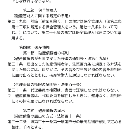
でしなければならない。
第二節 保全管理人
（破産管財人に関する規定の準用）
第二十九条
前節（前条を除く。）の規定は保全管理人（法第二条
第十三項に規定する保全管理人をいう。第七十八条において同
じ。）について、第二十七条の規定は保全管理人代理について準
用する。
第四章 破産債権
第一節 破産債権者の権利
（破産債権者が外国で受けた弁済の通知等・法第百九条）
第三十条
届出をした破産債権者は、法第百九条に規定する弁済を
受けた場合には、速やかに、その旨及び当該弁済の内容を裁判所
に届け出るとともに、破産管財人に通知しなければならない。
（代理委員の権限の証明等・法第百十条）
第三十一条
代理委員の権限は、書面で証明しなければならない。
２
破産債権者は、代理委員を解任したときは、遅滞なく、裁判所
にその旨を届け出なければならない。
第二節 破産債権の届出
（破産債権の届出の方式・法第百十一条）
第三十二条
法第百十一条第一項第四号の最高裁判所規則で定める
額は、千円とする。