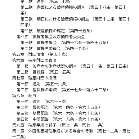
第一款 通則 （第三十七条）
第二款 書面による破産債権の調査 （第三十八条―第四十一
条）
第三款 期日における破産債権の調査 （第四十二条―第四十
四条）
第四款 破産債権の確定 （第四十五条）
第四節 債権者集会及び債権者委員会
第一款 債権者集会 （第四十六条―第四十八条）
第二款 債権者委員会 （第四十九条）
第五章 財団債権 （第五十条）
第六章 破産財団の管理
第一節 破産者の財産状況の調査 （第五十一条―第五十四条）
第二節 否認権 （第五十五条）
第七章 破産財団の換価
第一節 通則 （第五十六条）
第二節 担保権の消滅 （第五十七条―第六十二条）
第八章 配当
第一節 通則 （第六十三条）
第二節 最後配当 （第六十四条・第六十五条）
第三節 簡易配当 （第六十六条・第六十七条）
第四節 中間配当 （第六十八条・第六十九条）
第九章 破産手続の終了 （第七十条・第七十一条）
第十章 外国倒産処理手続がある場合の特則 （第七十二条・第七
十三条）