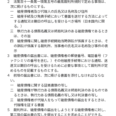
２
法第百十一条第一項第五号の最高裁判所規則で定める事項は、
次に掲げるものとする。
一
破産債権者及び代理人の氏名又は名称及び住所
二
破産手続及び免責手続において書面を送付する方法によって
する通知又は期日の呼出しを受けるべき場所（日本国内に限
る。）
三
執行力ある債務名義又は終局判決のある破産債権であるとき
は、その旨
四
破産債権に関し破産手続開始当時訴訟が係属するときは、そ
の訴訟が係属する裁判所、当事者の氏名又は名称及び事件の表
示
３
破産債権の届出書には、破産債権者の郵便番号、電話番号（フ
ァクシミリの番号を含む。）その他破産手続等における通知、送
達又は期日の呼出しを受けるために必要な事項として裁判所が定
めるものを記載するものとする。
４
前項の届出書には、次に掲げる書面を添付しなければならな
い。
一
破産債権に関する証拠書類の写し
二
破産債権が執行力ある債務名義又は終局判決のあるものであ
るときは、執行力ある債務名義の写し又は判決書の写し
三
破産債権者が代理人をもって破産債権の届出をするときは、
代理権を証する書面
５
裁判所は、破産債権の届出をしようとする破産債権者に対し、
第三項の届出書の写しを提出することを求めることができる。