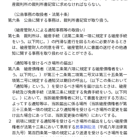
産裁判所の裁判所書記官に求めなければならない。
（公告事務の取扱者・法第十条）
第六条
公告に関する事務は、裁判所書記官が取り扱う。
（破産管財人による通知事務等の取扱い）
第七条
裁判所は、破産手続（法第二条第一項に規定する破産手続
をいう。以下同じ。）の円滑な進行を図るために必要があるとき
は、破産管財人の同意を得て、破産管財人に書面の送付その他通
知に関する事務を取り扱わせることができる。
（通知等を受けるべき場所の届出）
第八条
破産債権者（法第二条第六項に規定する破産債権者をい
う。以下同じ。）が第三十二条第二項第二号又は第三十五条第一
項第二号に規定する通知又は期日の呼出し（以下この条において
「通知等」という。）を受けるべき場所を届け出たときは、破産
手続及び免責手続（法第三条に規定する免責手続をいう。以下同
じ。）において、当該破産債権者に対して書面を送付する方法に
よってする通知等は、当該届出に係る場所（当該破産債権者が第
三十三条第一項の規定により通知等を受けるべき場所の変更を届
け出た場合にあっては、当該変更後の場所）においてする。
２
前項に規定する通知等を受けるべき場所の届出をしない破産債
権者が法第十三条において準用する
民事訴訟法
（平成八年法律第
百九号）第百四条第一項の規定により送達を受けるべき場所を届