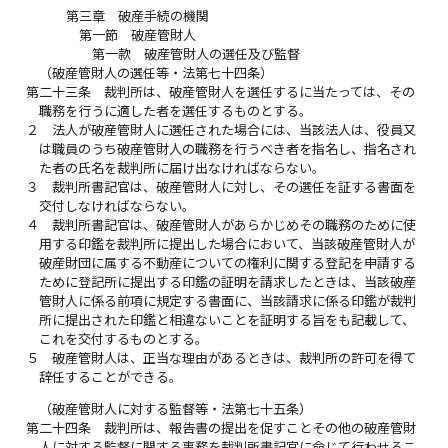
第三章 破産手続の機関
第一節 破産管財人
第一款 破産管財人の選任及び監督
（破産管財人の選任等・法第七十四条）
第二十三条
裁判所は、破産管財人を選任するに当たっては、その
職務を行うに適した者を選任するものとする。
２
法人が破産管財人に選任された場合には、当該法人は、役員又
は職員のうち破産管財人の職務を行うべき者を指名し、指名され
た者の氏名を裁判所に届け出なければならない。
３
裁判所書記官は、破産管財人に対し、その選任を証する書面を
交付しなければならない。
４
裁判所書記官は、破産管財人があらかじめその職務のために使
用する印鑑を裁判所に提出した場合において、当該破産管財人が
破産財団に属する不動産についての権利に関する登記を申請する
ために登記所に提出する印鑑の証明を請求したときは、当該破産
管財人に係る前項に規定する書面に、当該請求に係る印鑑が裁判
所に提出された印鑑と相違ないことを証明する旨をも記載して、
これを交付するものとする。
５
破産管財人は、正当な理由があるときは、裁判所の許可を得て
辞任することができる。
（破産管財人に対する監督等・法第七十五条）
第二十四条
裁判所は、報告書の提出を促すことその他の破産管財
人に対する監督に関する事務を裁判所書記官に命じて行わせるこ