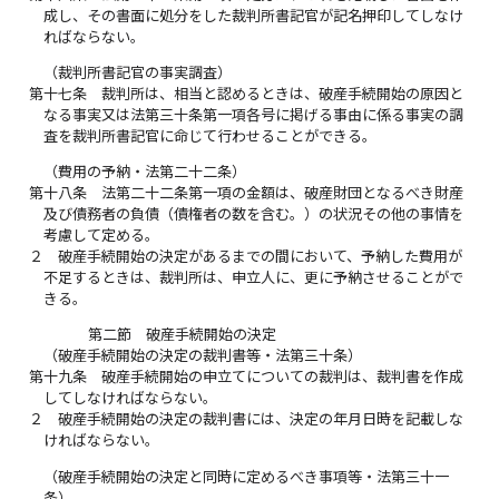
成し、その書面に処分をした裁判所書記官が記名押印してしなけ
ればならない。
（裁判所書記官の事実調査）
第十七条
裁判所は、相当と認めるときは、破産手続開始の原因と
なる事実又は法第三十条第一項各号に掲げる事由に係る事実の調
査を裁判所書記官に命じて行わせることができる。
（費用の予納・法第二十二条）
第十八条
法第二十二条第一項の金額は、破産財団となるべき財産
及び債務者の負債（債権者の数を含む。）の状況その他の事情を
考慮して定める。
２
破産手続開始の決定があるまでの間において、予納した費用が
不足するときは、裁判所は、申立人に、更に予納させることがで
きる。
第二節 破産手続開始の決定
（破産手続開始の決定の裁判書等・法第三十条）
第十九条
破産手続開始の申立てについての裁判は、裁判書を作成
してしなければならない。
２
破産手続開始の決定の裁判書には、決定の年月日時を記載しな
ければならない。
（破産手続開始の決定と同時に定めるべき事項等・法第三十一
条）