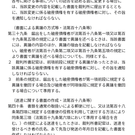
各号に掲げる事項についての認否を認める旨に変更する場合に
は、当該変更の内容を記載した書面を裁判所に提出するととも
に、当該変更に係る破産債権を有する破産債権者に対し、その旨
を通知しなければならない。
（書面による異議の方式等・法第百十八条等）
第三十九条
届出をした破産債権者が法第百十八条第一項又は第百
十九条第五項の規定により書面で異議を述べるときは、当該書面
には、異議の内容のほか、異議の理由を記載しなければならな
い。破産者が法第百十八条第二項又は第百十九条第五項の規定に
より書面で異議を述べる場合についても、同様とする。
２
裁判所書記官は、前項前段に規定する異議があったときは、当
該異議に係る破産債権を有する破産債権者に対し、その旨を通知
しなければならない。
３
前条の規定は、届出をした破産債権者が第一項前段に規定する
異議を撤回する場合及び破産者が同項後段に規定する異議を撤回
する場合について準用する。
（送達に関する書面の作成・法第百十八条等）
第四十条
書類を通常の取扱いによる郵便に付し、又は法第百十八
条第四項に規定する信書便の役務を利用して送付する方法により
同条第三項（法第百十九条第六項において準用する場合を含
む。）の規定による送達をしたときは、裁判所書記官は、送達を
受けるべき者の氏名、あて先及び発送の年月日を記載した書面を
作成しなければならない。