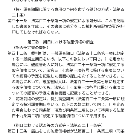
（特別調査期間に関する費用の予納を命ずる処分の方式・法第百
二十条）
第四十一条
法第百二十条第一項の規定による処分は、これを記載
した書面を作成し、その書面に処分をした裁判所書記官が記名押
印してしなければならない。
第三款 期日における破産債権の調査
（認否予定書の提出）
第四十二条
裁判所は、一般調査期日（法第百十二条第一項に規定
する一般調査期日をいう。以下この款において同じ。）を定めた
場合には、破産管財人に対し、法第百二十一条第一項に規定する
破産債権について、法第百十七条第一項各号に掲げる事項につい
ての認否の予定を記載した書面の提出を命ずることができる。こ
の場合において、破産管財人は、法第百二十一条第七項に規定す
る破産債権についても、法第百十七条第一項各号に掲げる事項に
ついての認否の予定を当該書面に記載することができる。
２
前項前段の規定は、特別調査期日（法第百二十二条第一項に規
定する特別調査期日をいう。以下この款において同じ。）を定め
た場合における同条第一項及び同条第二項において準用する法第
百十九条第二項に規定する破産債権について準用する。
（期日における認否等の方式等・法第百二十一条等）
第四十三条
届出をした破産債権者が法第百二十一条第二項（同条