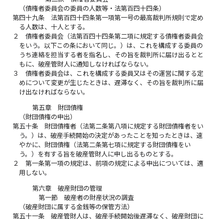
（債権者委員会の委員の人数等・法第百四十四条）
第四十九条
法第百四十四条第一項第一号の最高裁判所規則で定め
る人数は、十人とする。
２
債権者委員会（法第百四十四条第二項に規定する債権者委員会
をいう。以下この条において同じ。）は、これを構成する委員の
うち連絡を担当する者を指名し、その旨を裁判所に届け出るとと
もに、破産管財人に通知しなければならない。
３
債権者委員会は、これを構成する委員又はその運営に関する定
めについて変更が生じたときは、遅滞なく、その旨を裁判所に届
け出なければならない。
第五章 財団債権
（財団債権の申出）
第五十条
財団債権者（法第二条第八項に規定する財団債権者をい
う。）は、破産手続開始の決定があったことを知ったときは、速
やかに、財団債権（法第二条第七項に規定する財団債権をい
う。）を有する旨を破産管財人に申し出るものとする。
２
第一条第一項の規定は、前項の規定による申出については、適
用しない。
第六章 破産財団の管理
第一節 破産者の財産状況の調査
（破産財団に属する金銭等の保管方法）
第五十一条
破産管財人は、破産手続開始後遅滞なく、破産財団に