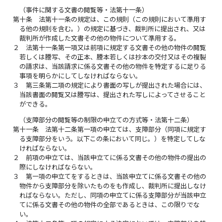
（事件に関する文書の閲覧等・法第十一条）
第十条
法第十一条の規定は、この規則（この規則において準用す
る他の規則を含む。）の規定に基づき、裁判所に提出され、又は
裁判所が作成した文書その他の物件について準用する。
２
法第十一条第一項又は前項に規定する文書その他の物件の閲覧
若しくは謄写、その正本、謄本若しくは抄本の交付又はその複製
の請求は、当該請求に係る文書その他の物件を特定するに足りる
事項を明らかにしてしなければならない。
３
第三条第二項の規定により書面の写しが提出された場合には、
当該書面の閲覧又は謄写は、提出された写しによってさせること
ができる。
（支障部分の閲覧等の制限の申立ての方式等・法第十二条）
第十一条
法第十二条第一項の申立ては、支障部分（同項に規定す
る支障部分をいう。以下この条において同じ。）を特定してしな
ければならない。
２
前項の申立ては、当該申立てに係る文書その他の物件の提出の
際にしなければならない。
３
第一項の申立てをするときは、当該申立てに係る文書その他の
物件から支障部分を除いたものをも作成し、裁判所に提出しなけ
ればならない。ただし、同項の申立てに係る支障部分が当該申立
てに係る文書その他の物件の全部であるときは、この限りでな
い。