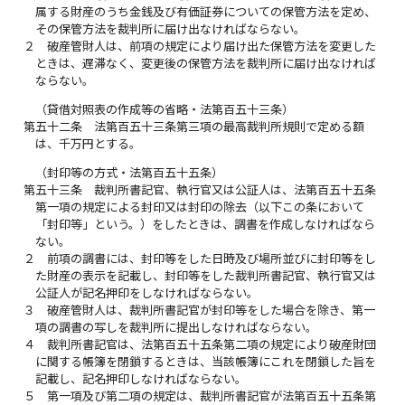
属する財産のうち金銭及び有価証券についての保管方法を定め、
その保管方法を裁判所に届け出なければならない。
２
破産管財人は、前項の規定により届け出た保管方法を変更した
ときは、遅滞なく、変更後の保管方法を裁判所に届け出なければ
ならない。
（貸借対照表の作成等の省略・法第百五十三条）
第五十二条
法第百五十三条第三項の最高裁判所規則で定める額
は、千万円とする。
（封印等の方式・法第百五十五条）
第五十三条
裁判所書記官、執行官又は公証人は、法第百五十五条
第一項の規定による封印又は封印の除去（以下この条において
「封印等」という。）をしたときは、調書を作成しなければなら
ない。
２
前項の調書には、封印等をした日時及び場所並びに封印等をし
た財産の表示を記載し、封印等をした裁判所書記官、執行官又は
公証人が記名押印をしなければならない。
３
破産管財人は、裁判所書記官が封印等をした場合を除き、第一
項の調書の写しを裁判所に提出しなければならない。
４
裁判所書記官は、法第百五十五条第二項の規定により破産財団
に関する帳簿を閉鎖するときは、当該帳簿にこれを閉鎖した旨を
記載し、記名押印しなければならない。
５
第一項及び第二項の規定は、裁判所書記官が法第百五十五条第