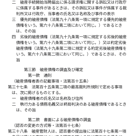
二
破産手続開始当時届出に係る請求権に関する訴訟又は行政庁
に係属する事件があるときは、その訴訟又は事件が係属する裁
判所又は行政庁、当事者の氏名又は名称及び事件の表示
三
優先的破産債権（法第九十八条第一項に規定する優先的破産
債権をいう。第六十八条第二項において同じ。）であるとき
は、その旨
四
劣後的破産債権（法第九十九条第一項に規定する劣後的破産
債権をいう。第六十八条第二項において同じ。）又は約定劣後
破産債権（法第九十九条第二項に規定する約定劣後破産債権を
いう。第六十八条第二項において同じ。）であるときは、その
旨
第三節 破産債権の調査及び確定
第一款 通則
（破産債権者表の記載事項・法第百十五条）
第三十七条
法第百十五条第二項の最高裁判所規則で定める事項
は、次に掲げるものとする。
一
破産債権者の氏名又は名称及び住所
二
執行力ある債務名義又は終局判決のある破産債権であるとき
は、その旨
第二款 書面による破産債権の調査
（認否の変更の方式等・法第百十七条）
第三十八条
破産管財人は、認否書の提出後に法第百十七条第一項