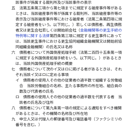
該事件が係属する裁判所及び当該事件の表示
五
法第五条第三項から第七項までに規定する破産事件等がある
ときは、当該破産事件等が係属する裁判所、当該破産事件等の
表示及び当該破産事件等における破産者（法第二条第四項に規
定する破産者をいう。以下同じ。）若しくは債務者、再生債務
者又は更生会社若しくは開始前会社（
金融機関等の更生手続の
特例等に関する法律
第四条第三項に規定する更生事件にあって
は、当該更生事件における更生協同組織金融機関又は開始前協
同組織金融機関）の氏名又は名称
六
債務者について外国倒産処理手続（法第二百四十五条第一項
に規定する外国倒産処理手続をいう。以下同じ。）があるとき
は、当該外国倒産処理手続の概要
七
債務者について次のイ又はロに掲げる者があるときは、それ
ぞれ当該イ又はロに定める事項
イ
債務者の使用人その他の従業者の過半数で組織する労働組
合 当該労働組合の名称、主たる事務所の所在地、組合員の
数及び代表者の氏名
ロ
債務者の使用人その他の従業者の過半数を代表する者 当
該者の氏名及び住所
八
債務者について第九条第一項の規定による通知をすべき機関
があるときは、その機関の名称及び所在地
九
申立人又は代理人の郵便番号及び電話番号（ファクシミリの
番号を含む。）