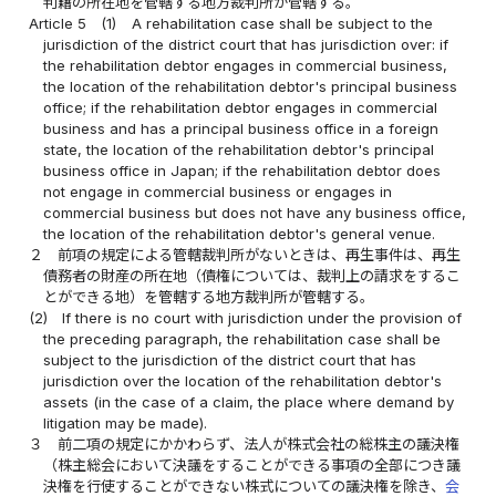
判籍の所在地を管轄する地方裁判所が管轄する。
Article 5
(1)
A rehabilitation case shall be subject to the
jurisdiction of the district court that has jurisdiction over: if
the rehabilitation debtor engages in commercial business,
the location of the rehabilitation debtor's principal business
office; if the rehabilitation debtor engages in commercial
business and has a principal business office in a foreign
state, the location of the rehabilitation debtor's principal
business office in Japan; if the rehabilitation debtor does
not engage in commercial business or engages in
commercial business but does not have any business office,
the location of the rehabilitation debtor's general venue.
２
前項の規定による管轄裁判所がないときは、再生事件は、再生
債務者の財産の所在地（債権については、裁判上の請求をするこ
とができる地）を管轄する地方裁判所が管轄する。
(2)
If there is no court with jurisdiction under the provision of
the preceding paragraph, the rehabilitation case shall be
subject to the jurisdiction of the district court that has
jurisdiction over the location of the rehabilitation debtor's
assets (in the case of a claim, the place where demand by
litigation may be made).
３
前二項の規定にかかわらず、法人が株式会社の総株主の議決権
（株主総会において決議をすることができる事項の全部につき議
決権を行使することができない株式についての議決権を除き、
会