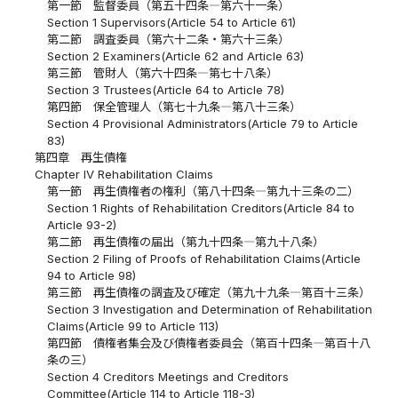
第一節 監督委員（第五十四条―第六十一条）
Section 1 Supervisors(Article 54 to Article 61)
第二節 調査委員（第六十二条・第六十三条）
Section 2 Examiners(Article 62 and Article 63)
第三節 管財人（第六十四条―第七十八条）
Section 3 Trustees(Article 64 to Article 78)
第四節 保全管理人（第七十九条―第八十三条）
Section 4 Provisional Administrators(Article 79 to Article
83)
第四章 再生債権
Chapter IV Rehabilitation Claims
第一節 再生債権者の権利（第八十四条―第九十三条の二）
Section 1 Rights of Rehabilitation Creditors(Article 84 to
Article 93-2)
第二節 再生債権の届出（第九十四条―第九十八条）
Section 2 Filing of Proofs of Rehabilitation Claims(Article
94 to Article 98)
第三節 再生債権の調査及び確定（第九十九条―第百十三条）
Section 3 Investigation and Determination of Rehabilitation
Claims(Article 99 to Article 113)
第四節 債権者集会及び債権者委員会（第百十四条―第百十八
条の三）
Section 4 Creditors Meetings and Creditors
Committee(Article 114 to Article 118-3)