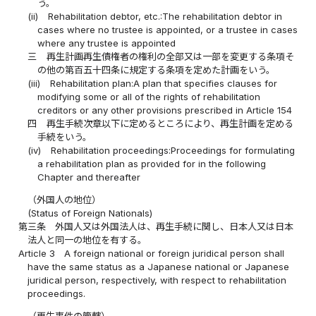
う。
(ii)
Rehabilitation debtor, etc.:The rehabilitation debtor in
cases where no trustee is appointed, or a trustee in cases
where any trustee is appointed
三
再生計画再生債権者の権利の全部又は一部を変更する条項そ
の他の第百五十四条に規定する条項を定めた計画をいう。
(iii)
Rehabilitation plan:A plan that specifies clauses for
modifying some or all of the rights of rehabilitation
creditors or any other provisions prescribed in Article 154
四
再生手続次章以下に定めるところにより、再生計画を定める
手続をいう。
(iv)
Rehabilitation proceedings:Proceedings for formulating
a rehabilitation plan as provided for in the following
Chapter and thereafter
（外国人の地位）
(Status of Foreign Nationals)
第三条
外国人又は外国法人は、再生手続に関し、日本人又は日本
法人と同一の地位を有する。
Article 3
A foreign national or foreign juridical person shall
have the same status as a Japanese national or Japanese
juridical person, respectively, with respect to rehabilitation
proceedings.