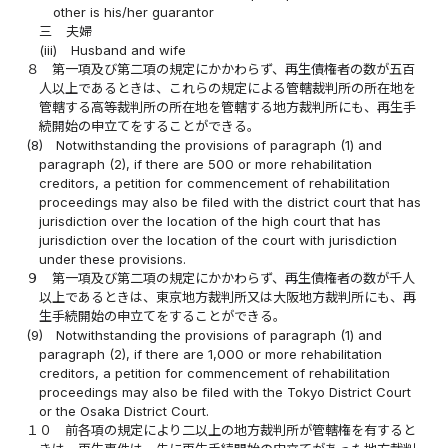
other is his/her guarantor
三
夫婦
(iii)
Husband and wife
８
第一項及び第二項の規定にかかわらず、再生債権者の数が五百
人以上であるときは、これらの規定による管轄裁判所の所在地を
管轄する高等裁判所の所在地を管轄する地方裁判所にも、再生手
続開始の申立てをすることができる。
(8)
Notwithstanding the provisions of paragraph (1) and
paragraph (2), if there are 500 or more rehabilitation
creditors, a petition for commencement of rehabilitation
proceedings may also be filed with the district court that has
jurisdiction over the location of the high court that has
jurisdiction over the location of the court with jurisdiction
under these provisions.
９
第一項及び第二項の規定にかかわらず、再生債権者の数が千人
以上であるときは、東京地方裁判所又は大阪地方裁判所にも、再
生手続開始の申立てをすることができる。
(9)
Notwithstanding the provisions of paragraph (1) and
paragraph (2), if there are 1,000 or more rehabilitation
creditors, a petition for commencement of rehabilitation
proceedings may also be filed with the Tokyo District Court
or the Osaka District Court.
１０
前各項の規定により二以上の地方裁判所が管轄権を有すると