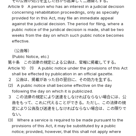
その公告が効力を生じた日から起算して二週間とする。
Article 9
A person who has an interest in a judicial decision
concerning rehabilitation proceedings, only as specially
provided for in this Act, may file an immediate appeal
against the judicial decision. The period for filing, where a
public notice of the juridical decision is made, shall be two
weeks from the day on which such public notice becomes
effective.
（公告等）
(Public Notice, etc.)
第十条
この法律の規定による公告は、官報に掲載してする。
Article 10
(1)
A public notice under the provisions of this Act
shall be effected by publication in an official gazette.
２
公告は、掲載があった日の翌日に、その効力を生ずる。
(2)
A public notice shall become effective on the day
following the day on which it is publicized.
３
この法律の規定により送達をしなければならない場合には、公
告をもって、これに代えることができる。ただし、この法律の規
定により公告及び送達をしなければならない場合は、この限りで
ない。
(3)
Where a service is required to be made pursuant to the
provisions of this Act, it may be substituted by a public
notice; provided, however, that this shall not apply where