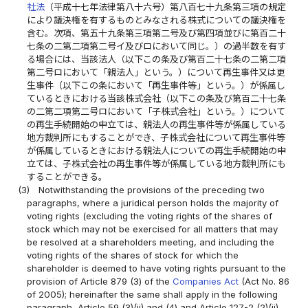
社法
（平成十七年法律第八十六号）第八百七十九条第三項の規定
により議決権を有するものとみなされる株式についての議決権を
含む。次項、第五十九条第三項第二号及び第四項並びに第百二十
七条の二第二項第二号イ及びロにおいて同じ。）の過半数を有す
る場合には、当該法人（以下この条及び第百二十七条の二第二項
第二号ロにおいて「親法人」という。）について再生事件又は更
生事件（以下この条において「再生事件等」という。）が係属し
ているときにおける当該株式会社（以下この条及び第百二十七条
の二第二項第二号ロにおいて「子株式会社」という。）について
の再生手続開始の申立ては、親法人の再生事件等が係属している
地方裁判所にもすることができ、子株式会社について再生事件等
が係属しているときにおける親法人についての再生手続開始の申
立ては、子株式会社の再生事件等が係属している地方裁判所にも
することができる。
(3)
Notwithstanding the provisions of the preceding two
paragraphs, where a juridical person holds the majority of
voting rights (excluding the voting rights of the shares of
stock which may not be exercised for all matters that may
be resolved at a shareholders meeting, and including the
voting rights of the shares of stock for which the
shareholder is deemed to have voting rights pursuant to the
provision of Article 879 (3) of the
Companies Act
(Act No. 86
of 2005); hereinafter the same shall apply in the following
paragraph, Article 59 (3)(ii) and (4) and Article 127-2 (2)(ii)