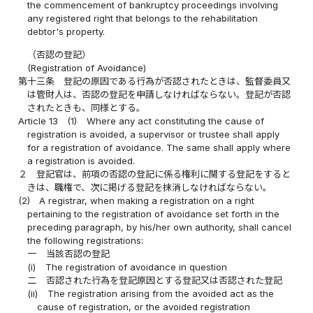
the commencement of bankruptcy proceedings involving
any registered right that belongs to the rehabilitation
debtor's property.
（否認の登記）
(Registration of Avoidance)
第十三条
登記の原因である行為が否認されたときは、監督委員又
は管財人は、否認の登記を申請しなければならない。登記が否認
されたときも、同様とする。
Article 13
(1)
Where any act constituting the cause of
registration is avoided, a supervisor or trustee shall apply
for a registration of avoidance. The same shall apply where
a registration is avoided.
２
登記官は、前項の否認の登記に係る権利に関する登記をすると
きは、職権で、次に掲げる登記を抹消しなければならない。
(2)
A registrar, when making a registration on a right
pertaining to the registration of avoidance set forth in the
preceding paragraph, by his/her own authority, shall cancel
the following registrations:
一
当該否認の登記
(i)
The registration of avoidance in question
二
否認された行為を登記原因とする登記又は否認された登記
(ii)
The registration arising from the avoided act as the
cause of registration, or the avoided registration