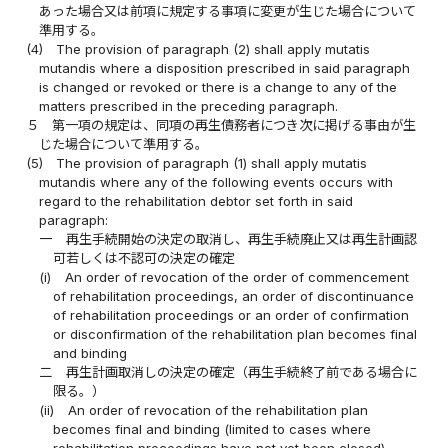
あった場合又は前項に規定する事項に変更が生じた場合について
準用する。
(4)
The provision of paragraph (2) shall apply mutatis
mutandis where a disposition prescribed in said paragraph
is changed or revoked or there is a change to any of the
matters prescribed in the preceding paragraph.
５
第一項の規定は、同項の再生債務者につき次に掲げる事由が生
じた場合について準用する。
(5)
The provision of paragraph (1) shall apply mutatis
mutandis where any of the following events occurs with
regard to the rehabilitation debtor set forth in said
paragraph:
一
再生手続開始の決定の取消し、再生手続廃止又は再生計画認
可若しくは不認可の決定の確定
(i)
An order of revocation of the order of commencement
of rehabilitation proceedings, an order of discontinuance
of rehabilitation proceedings or an order of confirmation
or disconfirmation of the rehabilitation plan becomes final
and binding
二
再生計画取消しの決定の確定（再生手続終了前である場合に
限る。）
(ii)
An order of revocation of the rehabilitation plan
becomes final and binding (limited to cases where