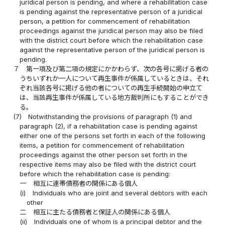
juridical person is pending, and where a rehabilitation case
is pending against the representative person of a juridical
person, a petition for commencement of rehabilitation
proceedings against the juridical person may also be filed
with the district court before which the rehabilitation case
against the representative person of the juridical person is
pending.
７
第一項及び第二項の規定にかかわらず、次の各号に掲げる者の
うちいずれか一人について再生事件が係属しているときは、それ
ぞれ当該各号に掲げる他の者についての再生手続開始の申立て
は、当該再生事件が係属している地方裁判所にもすることができ
る。
(7)
Notwithstanding the provisions of paragraph (1) and
paragraph (2), if a rehabilitation case is pending against
either one of the persons set forth in each of the following
items, a petition for commencement of rehabilitation
proceedings against the other person set forth in the
respective items may also be filed with the district court
before which the rehabilitation case is pending:
一
相互に連帯債務者の関係にある個人
(i)
Individuals who are joint and several debtors with each
other
二
相互に主たる債務者と保証人の関係にある個人
(ii)
Individuals one of whom is a principal debtor and the