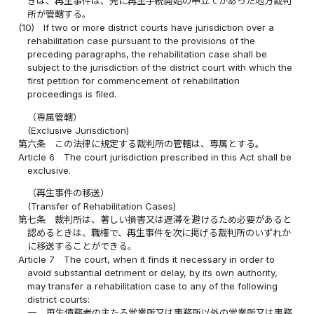
きは、再生事件は、先に再生手続開始の申立てがあった地方裁判
所が管轄する。
(10)
If two or more district courts have jurisdiction over a
rehabilitation case pursuant to the provisions of the
preceding paragraphs, the rehabilitation case shall be
subject to the jurisdiction of the district court with which the
first petition for commencement of rehabilitation
proceedings is filed.
（専属管轄）
(Exclusive Jurisdiction)
第六条
この法律に規定する裁判所の管轄は、専属とする。
Article 6
The court jurisdiction prescribed in this Act shall be
exclusive.
（再生事件の移送）
(Transfer of Rehabilitation Cases)
第七条
裁判所は、著しい損害又は遅滞を避けるため必要があると
認めるときは、職権で、再生事件を次に掲げる裁判所のいずれか
に移送することができる。
Article 7
The court, when it finds it necessary in order to
avoid substantial detriment or delay, by its own authority,
may transfer a rehabilitation case to any of the following
district courts:
一
再生債務者の主たる営業所又は事務所以外の営業所又は事務