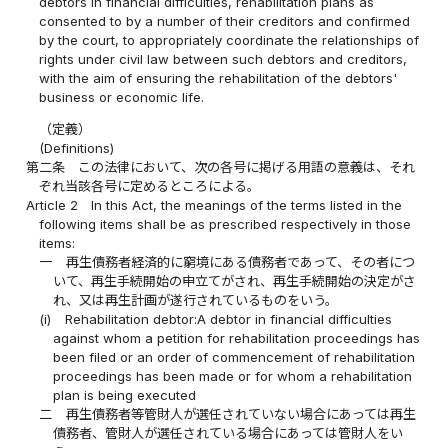
debtors in financial difficulties, rehabilitation plans as
consented to by a number of their creditors and confirmed
by the court, to appropriately coordinate the relationships of
rights under civil law between such debtors and creditors,
with the aim of ensuring the rehabilitation of the debtors'
business or economic life.
（定義）
(Definitions)
第二条
この法律において、次の各号に掲げる用語の意義は、それ
ぞれ当該各号に定めるところによる。
Article 2
In this Act, the meanings of the terms listed in the
following items shall be as prescribed respectively in those
items:
一
再生債務者経済的に窮境にある債務者であって、その者につ
いて、再生手続開始の申立てがされ、再生手続開始の決定がさ
れ、又は再生計画が遂行されているものをいう。
(i)
Rehabilitation debtor:A debtor in financial difficulties
against whom a petition for rehabilitation proceedings has
been filed or an order of commencement of rehabilitation
proceedings has been made or for whom a rehabilitation
plan is being executed
二
再生債務者等管財人が選任されていない場合にあっては再生
債務者、管財人が選任されている場合にあっては管財人をい