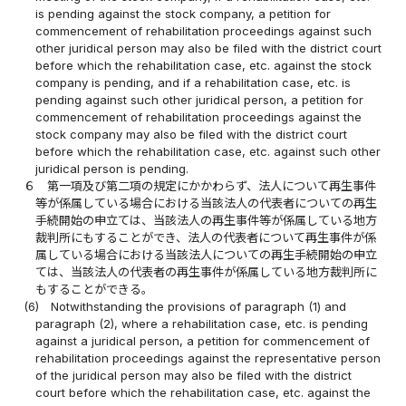
is pending against the stock company, a petition for
commencement of rehabilitation proceedings against such
other juridical person may also be filed with the district court
before which the rehabilitation case, etc. against the stock
company is pending, and if a rehabilitation case, etc. is
pending against such other juridical person, a petition for
commencement of rehabilitation proceedings against the
stock company may also be filed with the district court
before which the rehabilitation case, etc. against such other
juridical person is pending.
６
第一項及び第二項の規定にかかわらず、法人について再生事件
等が係属している場合における当該法人の代表者についての再生
手続開始の申立ては、当該法人の再生事件等が係属している地方
裁判所にもすることができ、法人の代表者について再生事件が係
属している場合における当該法人についての再生手続開始の申立
ては、当該法人の代表者の再生事件が係属している地方裁判所に
もすることができる。
(6)
Notwithstanding the provisions of paragraph (1) and
paragraph (2), where a rehabilitation case, etc. is pending
against a juridical person, a petition for commencement of
rehabilitation proceedings against the representative person
of the juridical person may also be filed with the district
court before which the rehabilitation case, etc. against the