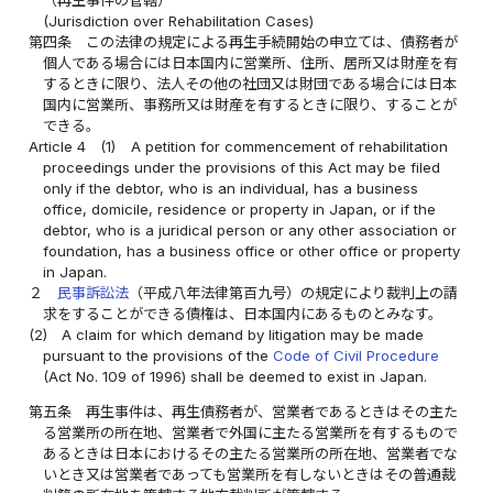
（再生事件の管轄）
(Jurisdiction over Rehabilitation Cases)
第四条
この法律の規定による再生手続開始の申立ては、債務者が
個人である場合には日本国内に営業所、住所、居所又は財産を有
するときに限り、法人その他の社団又は財団である場合には日本
国内に営業所、事務所又は財産を有するときに限り、することが
できる。
Article 4
(1)
A petition for commencement of rehabilitation
proceedings under the provisions of this Act may be filed
only if the debtor, who is an individual, has a business
office, domicile, residence or property in Japan, or if the
debtor, who is a juridical person or any other association or
foundation, has a business office or other office or property
in Japan.
２
民事訴訟法
（平成八年法律第百九号）の規定により裁判上の請
求をすることができる債権は、日本国内にあるものとみなす。
(2)
A claim for which demand by litigation may be made
pursuant to the provisions of the
Code of Civil Procedure
(Act No. 109 of 1996) shall be deemed to exist in Japan.
第五条
再生事件は、再生債務者が、営業者であるときはその主た
る営業所の所在地、営業者で外国に主たる営業所を有するもので
あるときは日本におけるその主たる営業所の所在地、営業者でな
いとき又は営業者であっても営業所を有しないときはその普通裁