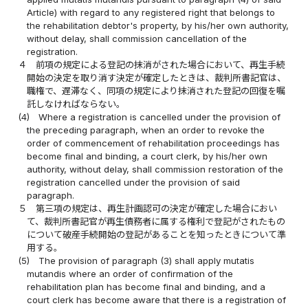
Article) with regard to any registered right that belongs to
the rehabilitation debtor's property, by his/her own authority,
without delay, shall commission cancellation of the
registration.
４
前項の規定による登記の抹消がされた場合において、再生手続
開始の決定を取り消す決定が確定したときは、裁判所書記官は、
職権で、遅滞なく、同項の規定により抹消された登記の回復を嘱
託しなければならない。
(4)
Where a registration is cancelled under the provision of
the preceding paragraph, when an order to revoke the
order of commencement of rehabilitation proceedings has
become final and binding, a court clerk, by his/her own
authority, without delay, shall commission restoration of the
registration cancelled under the provision of said
paragraph.
５
第三項の規定は、再生計画認可の決定が確定した場合におい
て、裁判所書記官が再生債務者に属する権利で登記がされたもの
について破産手続開始の登記があることを知ったときについて準
用する。
(5)
The provision of paragraph (3) shall apply mutatis
mutandis where an order of confirmation of the
rehabilitation plan has become final and binding, and a
court clerk has become aware that there is a registration of