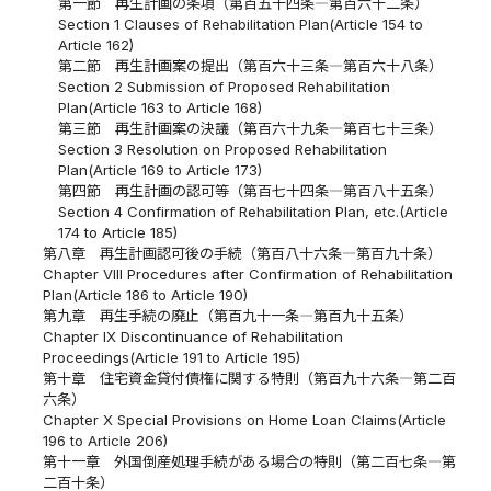
第一節 再生計画の条項（第百五十四条―第百六十二条）
Section 1 Clauses of Rehabilitation Plan(Article 154 to
Article 162)
第二節 再生計画案の提出（第百六十三条―第百六十八条）
Section 2 Submission of Proposed Rehabilitation
Plan(Article 163 to Article 168)
第三節 再生計画案の決議（第百六十九条―第百七十三条）
Section 3 Resolution on Proposed Rehabilitation
Plan(Article 169 to Article 173)
第四節 再生計画の認可等（第百七十四条―第百八十五条）
Section 4 Confirmation of Rehabilitation Plan, etc.(Article
174 to Article 185)
第八章 再生計画認可後の手続（第百八十六条―第百九十条）
Chapter VIII Procedures after Confirmation of Rehabilitation
Plan(Article 186 to Article 190)
第九章 再生手続の廃止（第百九十一条―第百九十五条）
Chapter IX Discontinuance of Rehabilitation
Proceedings(Article 191 to Article 195)
第十章 住宅資金貸付債権に関する特則（第百九十六条―第二百
六条）
Chapter X Special Provisions on Home Loan Claims(Article
196 to Article 206)
第十一章 外国倒産処理手続がある場合の特則（第二百七条―第
二百十条）