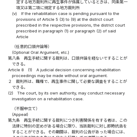
定する地方裁判所に再生事件が係属しているときは、同条第一
項又は第二項に規定する地方裁判所
(v)
If the rehabilitation case is pending pursuant to the
provisions of Article 5 (3) to (9) at the district court
prescribed in the respective provisions, the district court
prescribed in paragraph (1) or paragraph (2) of said
Article
（任意的口頭弁論等）
(Optional Oral Argument, etc.)
第八条
再生手続に関する裁判は、口頭弁論を経ないですることが
できる。
Article 8
(1)
A judicial decision concerning rehabilitation
proceedings may be made without oral argument.
２
裁判所は、職権で、再生事件に関して必要な調査をすることが
できる。
(2)
The court, by its own authority, may conduct necessary
investigation on a rehabilitation case.
（不服申立て）
(Appeal)
第九条
再生手続に関する裁判につき利害関係を有する者は、この
法律に特別の定めがある場合に限り、当該裁判に対し即時抗告を
することができる。その期間は、裁判の公告があった場合には、