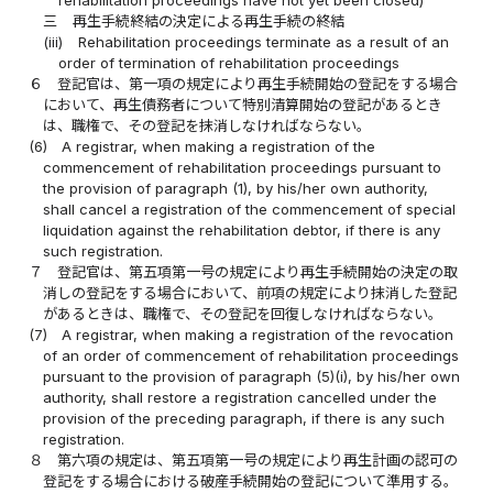
rehabilitation proceedings have not yet been closed)
三
再生手続終結の決定による再生手続の終結
(iii)
Rehabilitation proceedings terminate as a result of an
order of termination of rehabilitation proceedings
６
登記官は、第一項の規定により再生手続開始の登記をする場合
において、再生債務者について特別清算開始の登記があるとき
は、職権で、その登記を抹消しなければならない。
(6)
A registrar, when making a registration of the
commencement of rehabilitation proceedings pursuant to
the provision of paragraph (1), by his/her own authority,
shall cancel a registration of the commencement of special
liquidation against the rehabilitation debtor, if there is any
such registration.
７
登記官は、第五項第一号の規定により再生手続開始の決定の取
消しの登記をする場合において、前項の規定により抹消した登記
があるときは、職権で、その登記を回復しなければならない。
(7)
A registrar, when making a registration of the revocation
of an order of commencement of rehabilitation proceedings
pursuant to the provision of paragraph (5)(i), by his/her own
authority, shall restore a registration cancelled under the
provision of the preceding paragraph, if there is any such
registration.
８
第六項の規定は、第五項第一号の規定により再生計画の認可の
登記をする場合における破産手続開始の登記について準用する。