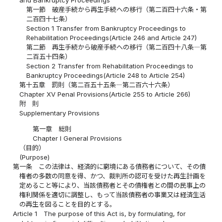
第一節 破産手続から再生手続への移行（第二百四十六条・第
二百四十七条）
Section 1 Transfer from Bankruptcy Proceedings to
Rehabilitation Proceedings(Article 246 and Article 247)
第二節 再生手続から破産手続への移行（第二百四十八条―第
二百五十四条）
Section 2 Transfer from Rehabilitation Proceedings to
Bankruptcy Proceedings(Article 248 to Article 254)
第十五章 罰則（第二百五十五条―第二百六十六条）
Chapter XV Penal Provisions(Article 255 to Article 266)
附 則
Supplementary Provisions
第一章 総則
Chapter I General Provisions
（目的）
(Purpose)
第一条
この法律は、経済的に窮境にある債務者について、その債
権者の多数の同意を得、かつ、裁判所の認可を受けた再生計画を
定めること等により、当該債務者とその債権者との間の民事上の
権利関係を適切に調整し、もって当該債務者の事業又は経済生活
の再生を図ることを目的とする。
Article 1
The purpose of this Act is, by formulating, for