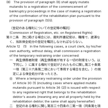
(8)
The provision of paragraph (6) shall apply mutatis
mutandis to a registration of the commencement of
bankruptcy proceedings in the case of making a registration
of the confirmation of the rehabilitation plan pursuant to the
provision of paragraph (5)(i).
（登記のある権利についての登記等の嘱託）
(Commission of Registration, etc. on Registered Rights)
第十二条
次に掲げる場合には、裁判所書記官は、職権で、遅滞な
く、当該保全処分の登記を嘱託しなければならない。
Article 12
(1)
In the following cases, a court clerk, by his/her
own authority, without delay, shall commission a registration
of the temporary restraining order concerned:
一
再生債務者財産（再生債務者が有する一切の財産をいう。以
下同じ。）に属する権利で登記がされたものに関し第三十条第
一項（第三十六条第二項において準用する場合を含む。）の規
定による保全処分があったとき。
(i)
Where a temporary restraining order under the provision
of Article 30 (1) (including cases where applied mutatis
mutandis pursuant to Article 36 (2)) is issued with respect
to any registered right that belongs to the rehabilitation
debtor's assets (meaning any and all property held by the
rehabilitation debtor; the same shall apply hereinafter)
二
登記のある権利に関し第百三十四条の二第一項（同条第七項