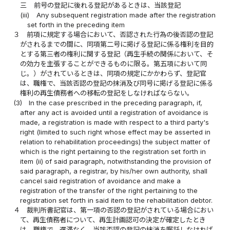
三
前号の登記に後れる登記があるときは、当該登記
(iii)
Any subsequent registration made after the registration
set forth in the preceding item
３
前項に規定する場合において、否認された行為の後否認の登記
がされるまでの間に、同項第二号に掲げる登記に係る権利を目的
とする第三者の権利に関する登記（再生手続の関係において、そ
の効力を主張することができるものに限る。第五項において同
じ。）がされているときは、同項の規定にかかわらず、登記官
は、職権で、当該否認の登記の抹消及び同号に掲げる登記に係る
権利の再生債務者への移転の登記をしなければならない。
(3)
In the case prescribed in the preceding paragraph, if,
after any act is avoided until a registration of avoidance is
made, a registration is made with respect to a third party's
right (limited to such right whose effect may be asserted in
relation to rehabilitation proceedings) the subject matter of
which is the right pertaining to the registration set forth in
item (ii) of said paragraph, notwithstanding the provision of
said paragraph, a registrar, by his/her own authority, shall
cancel said registration of avoidance and make a
registration of the transfer of the right pertaining to the
registration set forth in said item to the rehabilitation debtor.
４
裁判所書記官は、第一項の否認の登記がされている場合におい
て、再生債務者について、再生計画認可の決定が確定したとき
は、職権で、遅滞なく、当該否認の登記の抹消を嘱託しなければ