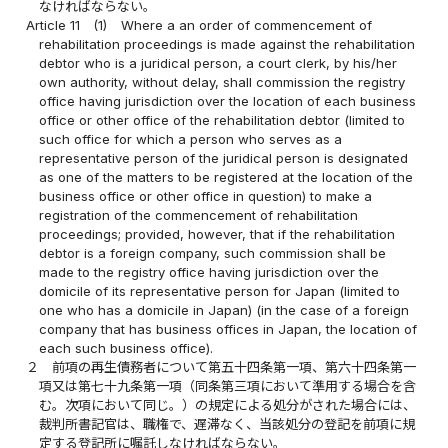
なければならない。
Article 11
(1)
Where a an order of commencement of
rehabilitation proceedings is made against the rehabilitation
debtor who is a juridical person, a court clerk, by his/her
own authority, without delay, shall commission the registry
office having jurisdiction over the location of each business
office or other office of the rehabilitation debtor (limited to
such office for which a person who serves as a
representative person of the juridical person is designated
as one of the matters to be registered at the location of the
business office or other office in question) to make a
registration of the commencement of rehabilitation
proceedings; provided, however, that if the rehabilitation
debtor is a foreign company, such commission shall be
made to the registry office having jurisdiction over the
domicile of its representative person for Japan (limited to
one who has a domicile in Japan) (in the case of a foreign
company that has business offices in Japan, the location of
each such business office).
２
前項の再生債務者について第五十四条第一項、第六十四条第一
項又は第七十九条第一項（同条第三項において準用する場合を含
む。次項において同じ。）の規定による処分がされた場合には、
裁判所書記官は、職権で、遅滞なく、当該処分の登記を前項に規
定する登記所に嘱託しなければならない。