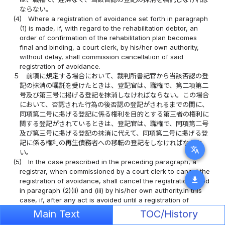
ならない。
(4)
Where a registration of avoidance set forth in paragraph
(1) is made, if, with regard to the rehabilitation debtor, an
order of confirmation of the rehabilitation plan becomes
final and binding, a court clerk, by his/her own authority,
without delay, shall commission cancellation of said
registration of avoidance.
５
前項に規定する場合において、裁判所書記官から当該否認の登
記の抹消の嘱託を受けたときは、登記官は、職権で、第二項第二
号及び第三号に掲げる登記を抹消しなければならない。この場合
において、否認された行為の後否認の登記がされるまでの間に、
同項第二号に掲げる登記に係る権利を目的とする第三者の権利に
関する登記がされているときは、登記官は、職権で、同項第二号
及び第三号に掲げる登記の抹消に代えて、同項第二号に掲げる登
記に係る権利の再生債務者への移転の登記をしなければならな
translate
い。
(5)
In the case prescribed in the preceding paragraph, a
registrar, when commissioned by a court clerk to cancel the
download
registration of avoidance, shall cancel the registration listed
in paragraph (2)(ii) and (iii) by his/her own authority.In this
case, if, after any act is avoided until a registration of
avoidance is made, a registration is made with respect to a
Main Text
TOC/History
third party's right the subject matter of which is the right