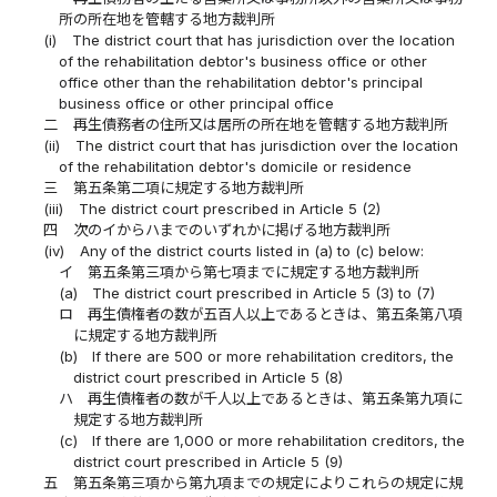
所の所在地を管轄する地方裁判所
(i)
The district court that has jurisdiction over the location
of the rehabilitation debtor's business office or other
office other than the rehabilitation debtor's principal
business office or other principal office
二
再生債務者の住所又は居所の所在地を管轄する地方裁判所
(ii)
The district court that has jurisdiction over the location
of the rehabilitation debtor's domicile or residence
三
第五条第二項に規定する地方裁判所
(iii)
The district court prescribed in Article 5 (2)
四
次のイからハまでのいずれかに掲げる地方裁判所
(iv)
Any of the district courts listed in (a) to (c) below:
イ
第五条第三項から第七項までに規定する地方裁判所
(a)
The district court prescribed in Article 5 (3) to (7)
ロ
再生債権者の数が五百人以上であるときは、第五条第八項
に規定する地方裁判所
(b)
If there are 500 or more rehabilitation creditors, the
district court prescribed in Article 5 (8)
ハ
再生債権者の数が千人以上であるときは、第五条第九項に
規定する地方裁判所
(c)
If there are 1,000 or more rehabilitation creditors, the
district court prescribed in Article 5 (9)
五
第五条第三項から第九項までの規定によりこれらの規定に規