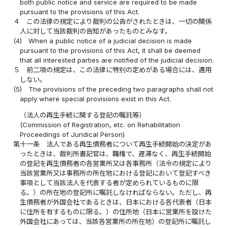
both public notice and service are required to be made
pursuant to the provisions of this Act.
４
この法律の規定により裁判の公告がされたときは、一切の関係
人に対して当該裁判の告知があったものとみなす。
(4)
When a public notice of a judicial decision is made
pursuant to the provisions of this Act, it shall be deemed
that all interested parties are notified of the judicial decision.
５
前二項の規定は、この法律に特別の定めがある場合には、適用
しない。
(5)
The provisions of the preceding two paragraphs shall not
apply where special provisions exist in this Act.
（法人の再生手続に関する登記の嘱託等）
(Commission of Registration, etc. on Rehabilitation
Proceedings of Juridical Person)
第十一条
法人である再生債務者について再生手続開始の決定があ
ったときは、裁判所書記官は、職権で、遅滞なく、再生手続開始
の登記を再生債務者の各営業所又は各事務所（法令の規定により
当該営業所又は事務所の所在地における登記において登記すべき
事項として当該法人を代表する者が定められているものに限
る。）の所在地の登記所に嘱託しなければならない。ただし、再
生債務者が外国会社であるときは、日本における各代表者（日本
に住所を有するものに限る。）の住所地（日本に営業所を設けた
外国会社にあっては、当該各営業所の所在地）の登記所に嘱託し