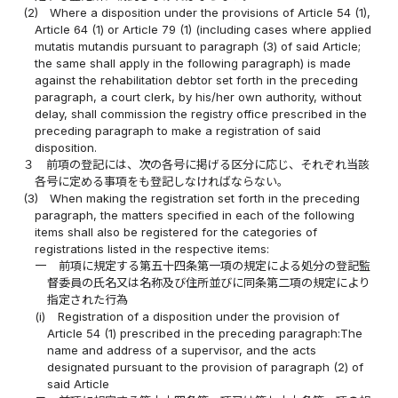
(2)
Where a disposition under the provisions of Article 54 (1),
Article 64 (1) or Article 79 (1) (including cases where applied
mutatis mutandis pursuant to paragraph (3) of said Article;
the same shall apply in the following paragraph) is made
against the rehabilitation debtor set forth in the preceding
paragraph, a court clerk, by his/her own authority, without
delay, shall commission the registry office prescribed in the
preceding paragraph to make a registration of said
disposition.
３
前項の登記には、次の各号に掲げる区分に応じ、それぞれ当該
各号に定める事項をも登記しなければならない。
(3)
When making the registration set forth in the preceding
paragraph, the matters specified in each of the following
items shall also be registered for the categories of
registrations listed in the respective items:
一
前項に規定する第五十四条第一項の規定による処分の登記監
督委員の氏名又は名称及び住所並びに同条第二項の規定により
指定された行為
(i)
Registration of a disposition under the provision of
Article 54 (1) prescribed in the preceding paragraph:The
name and address of a supervisor, and the acts
designated pursuant to the provision of paragraph (2) of
said Article