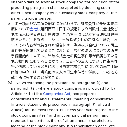
shareholders of another stock company, the provision of the
preceding paragraph shall be applied by deeming such
other stock company as a subsidiary stock company of the
parent juridical person.
５
第一項及び第二項の規定にかかわらず、株式会社が最終事業年
度について
会社法
第四百四十四条の規定により当該株式会社及び
他の法人に係る連結計算書類（同条第一項に規定する連結計算書
類をいう。）を作成し、かつ、当該株式会社の定時株主総会にお
いてその内容が報告された場合には、当該株式会社について再生
事件等が係属しているときにおける当該他の法人についての再生
手続開始の申立ては、当該株式会社の再生事件等が係属している
地方裁判所にもすることができ、当該他の法人について再生事件
等が係属しているときにおける当該株式会社についての再生手続
開始の申立ては、当該他の法人の再生事件等が係属している地方
裁判所にもすることができる。
(5)
Notwithstanding the provisions of paragraph (1) and
paragraph (2), where a stock company, as provided for by
Article 444 of the
Companies Act
, has prepared
consolidated financial statements (meaning consolidated
financial statements prescribed in paragraph (1) of said
Article) for the most recent business year with regard to the
stock company itself and another juridical person, and
reported the contents thereof at an annual shareholders
meeting of the stock company, if a rehabilitation case, etc.