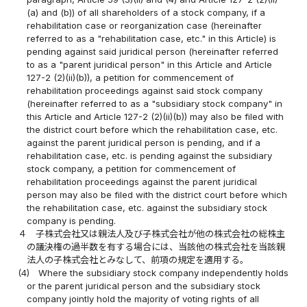
(a) and (b)) of all shareholders of a stock company, if a
rehabilitation case or reorganization case (hereinafter
referred to as a "rehabilitation case, etc." in this Article) is
pending against said juridical person (hereinafter referred
to as a "parent juridical person" in this Article and Article
127-2 (2)(ii)(b)), a petition for commencement of
rehabilitation proceedings against said stock company
(hereinafter referred to as a "subsidiary stock company" in
this Article and Article 127-2 (2)(ii)(b)) may also be filed with
the district court before which the rehabilitation case, etc.
against the parent juridical person is pending, and if a
rehabilitation case, etc. is pending against the subsidiary
stock company, a petition for commencement of
rehabilitation proceedings against the parent juridical
person may also be filed with the district court before which
the rehabilitation case, etc. against the subsidiary stock
company is pending.
４
子株式会社又は親法人及び子株式会社が他の株式会社の総株主
の議決権の過半数を有する場合には、当該他の株式会社を当該親
法人の子株式会社とみなして、前項の規定を適用する。
(4)
Where the subsidiary stock company independently holds
or the parent juridical person and the subsidiary stock
company jointly hold the majority of voting rights of all