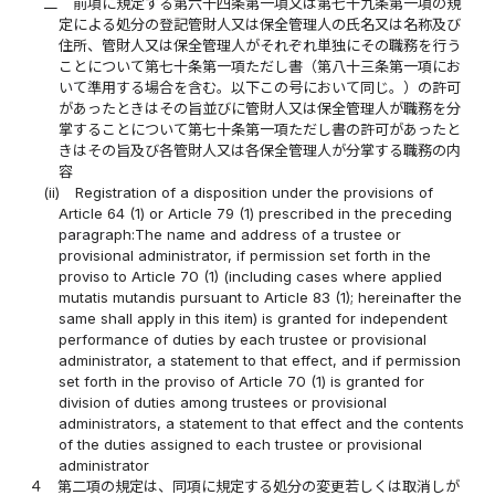
二
前項に規定する第六十四条第一項又は第七十九条第一項の規
定による処分の登記管財人又は保全管理人の氏名又は名称及び
住所、管財人又は保全管理人がそれぞれ単独にその職務を行う
ことについて第七十条第一項ただし書（第八十三条第一項にお
いて準用する場合を含む。以下この号において同じ。）の許可
があったときはその旨並びに管財人又は保全管理人が職務を分
掌することについて第七十条第一項ただし書の許可があったと
きはその旨及び各管財人又は各保全管理人が分掌する職務の内
容
(ii)
Registration of a disposition under the provisions of
Article 64 (1) or Article 79 (1) prescribed in the preceding
paragraph:The name and address of a trustee or
provisional administrator, if permission set forth in the
proviso to Article 70 (1) (including cases where applied
mutatis mutandis pursuant to Article 83 (1); hereinafter the
same shall apply in this item) is granted for independent
performance of duties by each trustee or provisional
administrator, a statement to that effect, and if permission
set forth in the proviso of Article 70 (1) is granted for
division of duties among trustees or provisional
administrators, a statement to that effect and the contents
of the duties assigned to each trustee or provisional
administrator
４
第二項の規定は、同項に規定する処分の変更若しくは取消しが