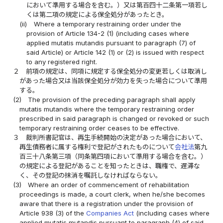
において準用する場合を含む。）又は第百四十二条第一項若し
くは第二項の規定による保全処分があったとき。
(ii)
Where a temporary restraining order under the
provision of Article 134-2 (1) (including cases where
applied mutatis mutandis pursuant to paragraph (7) of
said Article) or Article 142 (1) or (2) is issued with respect
to any registered right.
２
前項の規定は、同項に規定する保全処分の変更若しくは取消し
があった場合又は当該保全処分が効力を失った場合について準用
する。
(2)
The provision of the preceding paragraph shall apply
mutatis mutandis where the temporary restraining order
prescribed in said paragraph is changed or revoked or such
temporary restraining order ceases to be effective.
３
裁判所書記官は、再生手続開始の決定があった場合において、
再生債務者に属する権利で登記がされたものについて
会社法
第九
百三十八条第三項（同条第四項において準用する場合を含む。）
の規定による登記があることを知ったときは、職権で、遅滞な
く、その登記の抹消を嘱託しなければならない。
(3)
Where an order of commencement of rehabilitation
proceedings is made, a court clerk, when he/she becomes
aware that there is a registration under the provision of
Article 938 (3) of the
Companies Act
(including cases where
applied mutatis mutandis pursuant to paragraph (4) of said