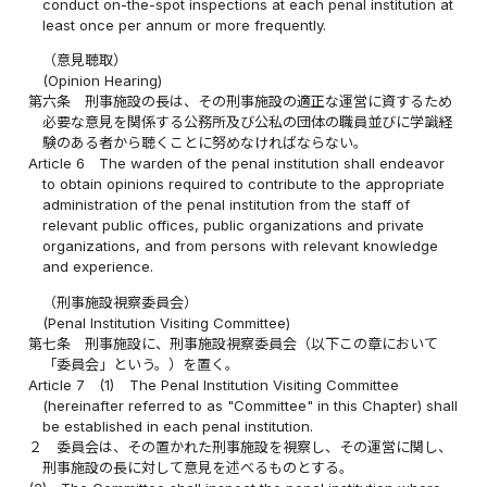
conduct on-the-spot inspections at each penal institution at
least once per annum or more frequently.
（意見聴取）
(Opinion Hearing)
第六条
刑事施設の長は、その刑事施設の適正な運営に資するため
必要な意見を関係する公務所及び公私の団体の職員並びに学識経
験のある者から聴くことに努めなければならない。
Article 6
The warden of the penal institution shall endeavor
to obtain opinions required to contribute to the appropriate
administration of the penal institution from the staff of
relevant public offices, public organizations and private
organizations, and from persons with relevant knowledge
and experience.
（刑事施設視察委員会）
(Penal Institution Visiting Committee)
第七条
刑事施設に、刑事施設視察委員会（以下この章において
「委員会」という。）を置く。
Article 7
(1)
The Penal Institution Visiting Committee
(hereinafter referred to as "Committee" in this Chapter) shall
be established in each penal institution.
２
委員会は、その置かれた刑事施設を視察し、その運営に関し、
刑事施設の長に対して意見を述べるものとする。