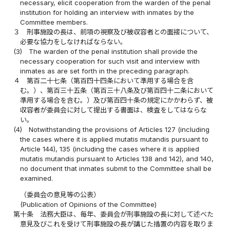
necessary, elicit cooperation from the warden of the penal
institution for holding an interview with inmates by the
Committee members.
３
刑事施設の長は、前項の視察及び被収容者との面接について、
必要な協力をしなければならない。
(3)
The warden of the penal institution shall provide the
necessary cooperation for such visit and interview with
inmates as are set forth in the preceding paragraph.
４
第百二十七条（第百四十四条において準用する場合を含
む。）、第百三十五条（第百三十八条及び第百四十二条において
準用する場合を含む。）及び第百四十条の規定にかかわらず、被
収容者が委員会に対して提出する書面は、検査をしてはならな
い。
(4)
Notwithstanding the provisions of Articles 127 (including
the cases where it is applied mutatis mutandis pursuant to
Article 144), 135 (including the cases where it is applied
mutatis mutandis pursuant to Articles 138 and 142), and 140,
no document that inmates submit to the Committee shall be
examined.
（委員会の意見等の公表）
(Publication of Opinions of the Committee)
第十条
法務大臣は、毎年、委員会が刑事施設の長に対して述べた
意見及びこれを受けて刑事施設の長が講じた措置の内容を取りま