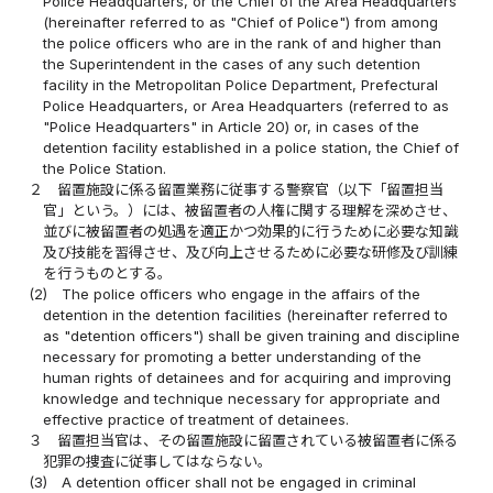
Police Headquarters, or the Chief of the Area Headquarters
(hereinafter referred to as "Chief of Police") from among
the police officers who are in the rank of and higher than
the Superintendent in the cases of any such detention
facility in the Metropolitan Police Department, Prefectural
Police Headquarters, or Area Headquarters (referred to as
"Police Headquarters" in Article 20) or, in cases of the
detention facility established in a police station, the Chief of
the Police Station.
２
留置施設に係る留置業務に従事する警察官（以下「留置担当
官」という。）には、被留置者の人権に関する理解を深めさせ、
並びに被留置者の処遇を適正かつ効果的に行うために必要な知識
及び技能を習得させ、及び向上させるために必要な研修及び訓練
を行うものとする。
(2)
The police officers who engage in the affairs of the
detention in the detention facilities (hereinafter referred to
as "detention officers") shall be given training and discipline
necessary for promoting a better understanding of the
human rights of detainees and for acquiring and improving
knowledge and technique necessary for appropriate and
effective practice of treatment of detainees.
３
留置担当官は、その留置施設に留置されている被留置者に係る
犯罪の捜査に従事してはならない。
(3)
A detention officer shall not be engaged in criminal