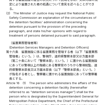
定により留置された者の処遇について意見を述べることができ
る。
(2)
The Minister of Justice may request the National Public
Safety Commission an explanation of the circumstances of
the detention facilities' administration concerning the
detention pursuant to the provision of the preceding
paragraph, and state his/her opinions with regard to
treatment of persons detained pursuant to said paragraph.
（留置業務管理者等）
(Detention Services Managers and Detention Officers)
第十六条
留置施設に係る留置業務を管理する者（以下「留置業務
管理者」という。）は、警視庁、道府県警察本部又は方面本部
（第二十条において「警察本部」という。）に置かれる留置施設
にあっては警視以上の階級にある警察官のうちから警視総監、道
府県警察本部長又は方面本部長（以下「警察本部長」という。）
が指名する者とし、警察署に置かれる留置施設にあっては警察署
長とする。
Article 16
(1)
The person who administers the affairs of the
detention concerning a detention facility (hereinafter
referred to as "detention services manager") shall be the
person who is designated by the Superintendent General for
Metropolitan Police Department, the Chief of the Prefectural