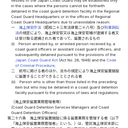
vessels of the Japan Coast Guard may be established only
in the cases where the persons cannot be forthwith
detained in the coast guard detention facility in the Regional
Coast Guard Headquarters or in the offices of Regional
Coast Guard Headquarters due to unavoidable reason:
一
海上保安庁法
（昭和二十三年法律第二十八号）及び
刑事訴訟
法
の規定により、海上保安官又は海上保安官補が逮捕する者又
は受け取る逮捕された者であって、留置されるもの
(i)
Person arrested by, or arrested person received by, a
coast guard officers or assistant coast guard officers, and
subsequently detained pursuant to the provisions of the
Japan Coast Guard Act
(Act No. 28, 1948) and the
Code
of Criminal Procedure
;
二
前号に掲げる者のほか、法令の規定により海上保安留置施設
に留置することができることとされる者
(ii)
Person who is other than those listed in the preceding
item but who may be detained in a coast guard detention
facility pursuant to the provisions of laws and regulations.
（海上保安留置業務管理者等）
(Coast Guard Detention Services Managers and Coast
Guard Detention Officers)
第二十六条
海上保安留置施設に係る留置業務を管理する者（以下
「海上保安留置業務管理者」という。）は、管区海上保安本部に