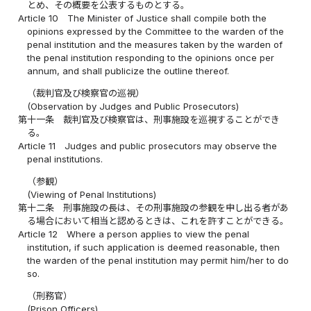
とめ、その概要を公表するものとする。
Article 10
The Minister of Justice shall compile both the
opinions expressed by the Committee to the warden of the
penal institution and the measures taken by the warden of
the penal institution responding to the opinions once per
annum, and shall publicize the outline thereof.
（裁判官及び検察官の巡視）
(Observation by Judges and Public Prosecutors)
第十一条
裁判官及び検察官は、刑事施設を巡視することができ
る。
Article 11
Judges and public prosecutors may observe the
penal institutions.
（参観）
(Viewing of Penal Institutions)
第十二条
刑事施設の長は、その刑事施設の参観を申し出る者があ
る場合において相当と認めるときは、これを許すことができる。
Article 12
Where a person applies to view the penal
institution, if such application is deemed reasonable, then
the warden of the penal institution may permit him/her to do
so.
（刑務官）
(Prison Officers)