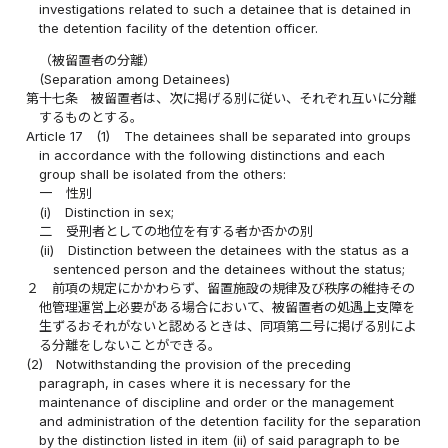
investigations related to such a detainee that is detained in
the detention facility of the detention officer.
（被留置者の分離）
(Separation among Detainees)
第十七条
被留置者は、次に掲げる別に従い、それぞれ互いに分離
するものとする。
Article 17
(1)
The detainees shall be separated into groups
in accordance with the following distinctions and each
group shall be isolated from the others:
一
性別
(i)
Distinction in sex;
二
受刑者としての地位を有する者か否かの別
(ii)
Distinction between the detainees with the status as a
sentenced person and the detainees without the status;
２
前項の規定にかかわらず、留置施設の規律及び秩序の維持その
他管理運営上必要がある場合において、被留置者の処遇上支障を
生ずるおそれがないと認めるときは、同項第二号に掲げる別によ
る分離をしないことができる。
(2)
Notwithstanding the provision of the preceding
paragraph, in cases where it is necessary for the
maintenance of discipline and order or the management
and administration of the detention facility for the separation
by the distinction listed in item (ii) of said paragraph to be