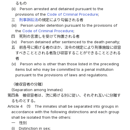
るもの
(ii)
Person arrested and detained pursuant to the
provisions of the
Code of Criminal Procedure
;
三
刑事訴訟法
の規定により勾留される者
(iii)
Person under detention pursuant to the provisions of
the
Code of Criminal Procedure
;
四
死刑の言渡しを受けて拘置される者
(iv)
Person detained after sentenced to the death penalty;
五
前各号に掲げる者のほか、法令の規定により刑事施設に収容
すべきこととされる者及び収容することができることとされる
者
(v)
Person who is other than those listed in the preceding
items but who may be committed to a penal institution
pursuant to the provisions of laws and regulations.
（被収容者の分離）
(Separation among Inmates)
第四条
被収容者は、次に掲げる別に従い、それぞれ互いに分離す
るものとする。
Article 4
(1)
The inmates shall be separated into groups in
accordance with the following distinctions and each group
shall be isolated from the others:
一
性別
(i)
Distinction in sex;