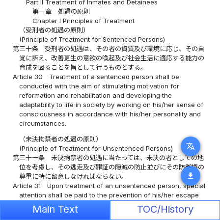
Part II Treatment of Inmates and Detainees
第一章 処遇の原則
Chapter I Principles of Treatment
（受刑者の処遇の原則）
(Principle of Treatment for Sentenced Persons)
第三十条
受刑者の処遇は、その者の資質及び環境に応じ、その自
覚に訴え、改善更生の意欲の喚起及び社会生活に適応する能力の
育成を図ることを旨として行うものとする。
Article 30
Treatment of a sentenced person shall be
conducted with the aim of stimulating motivation for
reformation and rehabilitation and developing the
adaptability to life in society by working on his/her sense of
consciousness in accordance with his/her personality and
circumstances.
（未決拘禁者の処遇の原則）
translate
(Principle of Treatment for Unsentenced Persons)
第三十一条
未決拘禁者の処遇に当たっては、未決の者としての地
位を考慮し、その逃走及び罪証の隠滅の防止並びにその防御権の
download
尊重に特に留意しなければならない。
Article 31
Upon treatment of an unsentenced person, special
attention shall be paid to the prevention of his/her escape
and destruction of evidence and to the respect for his/her
Main Text
TOC/History
right of defense, while taking into consideration the status