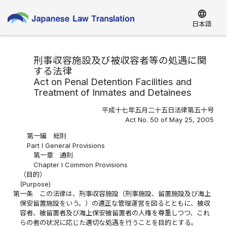
language
日本語
刑事収容施設及び被収容者等の処遇に関
する法律
Act on Penal Detention Facilities and
Treatment of Inmates and Detainees
平成十七年五月二十五日法律第五十号
Act No. 50 of May 25, 2005
第一編 総則
Part I General Provisions
第一章 通則
Chapter I Common Provisions
（目的）
(Purpose)
第一条
この法律は、刑事収容施設（刑事施設、留置施設及び海上
保安留置施設をいう。）の適正な管理運営を図るとともに、被収
容者、被留置者及び海上保安被留置者の人権を尊重しつつ、これ
らの者の状況に応じた適切な処遇を行うことを目的とする。