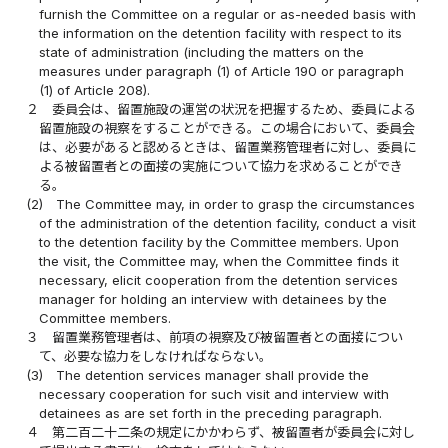
furnish the Committee on a regular or as-needed basis with
the information on the detention facility with respect to its
state of administration (including the matters on the
measures under paragraph (1) of Article 190 or paragraph
(1) of Article 208).
２
委員会は、留置施設の運営の状況を把握するため、委員による
留置施設の視察をすることができる。この場合において、委員会
は、必要があると認めるときは、留置業務管理者に対し、委員に
よる被留置者との面接の実施について協力を求めることができ
る。
(2)
The Committee may, in order to grasp the circumstances
of the administration of the detention facility, conduct a visit
to the detention facility by the Committee members. Upon
the visit, the Committee may, when the Committee finds it
necessary, elicit cooperation from the detention services
manager for holding an interview with detainees by the
Committee members.
３
留置業務管理者は、前項の視察及び被留置者との面接につい
て、必要な協力をしなければならない。
(3)
The detention services manager shall provide the
necessary cooperation for such visit and interview with
detainees as are set forth in the preceding paragraph.
４
第二百二十二条の規定にかかわらず、被留置者が委員会に対し