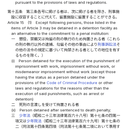
pursuant to the provisions of laws and regulations.
第十五条
第三条各号に掲げる者は、次に掲げる者を除き、刑事施
設に収容することに代えて、留置施設に留置することができる。
Article 15
(1)
Except following persons, those listed in the
items of Article 3 may be detained in a detention facility as
an alternative to the commitment to a penal institution:
一
懲役、禁錮又は拘留の刑の執行のため拘置される者（これら
の刑の執行以外の逮捕、勾留その他の事由により
刑事訴訟法
そ
の他の法令の規定に基づいて拘禁される者としての地位を有す
るものを除く。）
(i)
Person detained for the execution of the punishment of
imprisonment with work, imprisonment without work, or
misdemeanor imprisonment without work (except those
having the status as a person detained under the
provisions of the
Code of Criminal Procedure
or other
laws and regulations for the reasons other than the
execution of said punishments, such as arrest or
detention)
二
死刑の言渡しを受けて拘置される者
(ii)
Person detained after sentenced to death penalty;
三
少年法
（昭和二十三年法律第百六十八号）第十七条の四第一
項又は
少年院法
（昭和二十三年法律第百六十九号）第十七条の
二（同法第十四条第四項（同法第十七条第二項において準用す