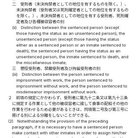
二
受刑者（未決拘禁者としての地位を有するものを除く。）、
未決拘禁者（受刑者又は死刑確定者としての地位を有するもの
を除く。）、未決拘禁者としての地位を有する受刑者、死刑確
定者及び各種被収容者の別
(ii)
Distinction between the sentenced person (except
those having the status as an unsentenced person), the
unsentenced person (except those having the status
either as a sentenced person or an inmate sentenced to
death), the sentenced person having the status as an
unsentenced person, the inmate sentenced to death, and
the miscellaneous inmate;
三
懲役受刑者、禁錮受刑者及び拘留受刑者の別
(iii)
Distinction between the person sentenced to
imprisonment with work, the person sentenced to
imprisonment without work, and the person sentenced to
misdemeanor imprisonment without work.
２
前項の規定にかかわらず、受刑者に第九十二条又は第九十三条
に規定する作業として他の被収容者に接して食事の配給その他の
作業を行わせるため必要があるときは、同項第二号及び第三号に
掲げる別による分離をしないことができる。
(2)
Notwithstanding the provision of the preceding
paragraph, if it is necessary to have a sentenced person
make contact with other inmates in order to assign him/her