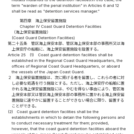
term "warden of the penal institution" in Articles 6 and 12
shall be read as "detention services manager."
第四章 海上保安留置施設
Chapter IV Coast Guard Detention Facilities
（海上保安留置施設）
(Coast Guard Detention Facilities)
第二十五条
管区海上保安本部、管区海上保安本部の事務所又は海
上保安庁の船舶に、海上保安留置施設を設置する。
Article 25
(1)
Coast guard detention facilities shall be
established in the Regional Coast Guard Headquarters, the
offices of Regional Coast Guard Headquarters, or aboard
the vessels of the Japan Coast Guard.
２
海上保安留置施設は、次に掲げる者を留置し、これらの者に対
し必要な処遇を行う施設とする。ただし、海上保安庁の船舶に置
かれる海上保安留置施設には、やむを得ない事由により、管区海
上保安本部又は管区海上保安本部の事務所に置かれる海上保安留
置施設に速やかに留置することができない場合に限り、留置する
ことができる。
(2)
Coast guard detention facilities shall be the
establishments in which to detain the following persons and
to conduct necessary treatment for them; provided,
however, that the coast guard detention facilities aboard the