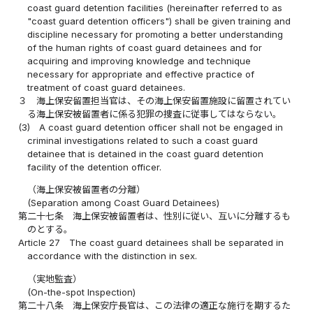
coast guard detention facilities (hereinafter referred to as
"coast guard detention officers") shall be given training and
discipline necessary for promoting a better understanding
of the human rights of coast guard detainees and for
acquiring and improving knowledge and technique
necessary for appropriate and effective practice of
treatment of coast guard detainees.
３
海上保安留置担当官は、その海上保安留置施設に留置されてい
る海上保安被留置者に係る犯罪の捜査に従事してはならない。
(3)
A coast guard detention officer shall not be engaged in
criminal investigations related to such a coast guard
detainee that is detained in the coast guard detention
facility of the detention officer.
（海上保安被留置者の分離）
(Separation among Coast Guard Detainees)
第二十七条
海上保安被留置者は、性別に従い、互いに分離するも
のとする。
Article 27
The coast guard detainees shall be separated in
accordance with the distinction in sex.
（実地監査）
(On-the-spot Inspection)
第二十八条
海上保安庁長官は、この法律の適正な施行を期するた