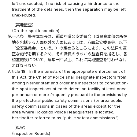
left unexecuted, if no risk of causing a hindrance to the
treatment of the detainees, then the separation may be left
unexecuted.
（実地監査）
(On-the-spot Inspection)
第十八条
警察本部長は、都道府県公安委員会（道警察本部の所在
地を包括する方面以外の方面にあっては、方面公安委員会。以下
「公安委員会」という。）の定めるところにより、この法律の適
正な施行を期するため、その職員のうちから監査官を指名し、各
留置施設について、毎年一回以上、これに実地監査を行わせなけ
ればならない。
Article 18
In the interests of the appropriate enforcement of
this Act, the Chief of Police shall designate inspectors from
among his/her staff and order the inspectors to conduct on-
the-spot inspections at each detention facility at least once
per annum or more frequently pursuant to the provisions by
the prefectural public safety commissions (or area public
safety commissions in cases of the areas except for the
area where Hokkaido Police Headquarters is located;
hereinafter referred to as "public safety commissions.")
（巡察）
(Inspection Rounds)