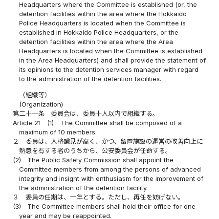
Headquarters where the Committee is established (or, the
detention facilities within the area where the Hokkaido
Police Headquarters is located when the Committee is
established in Hokkaido Police Headquarters, or the
detention facilities within the area where the Area
Headquarters is located when the Committee is established
in the Area Headquarters) and shall provide the statement of
its opinions to the detention services manager with regard
to the administration of the detention facilities.
（組織等）
(Organization)
第二十一条
委員会は、委員十人以内で組織する。
Article 21
(1)
The Committee shall be composed of a
maximum of 10 members.
２
委員は、人格識見が高く、かつ、留置施設の運営の改善向上に
熱意を有する者のうちから、公安委員会が任命する。
(2)
The Public Safety Commission shall appoint the
Committee members from among the persons of advanced
integrity and insight with enthusiasm for the improvement of
the administration of the detention facility.
３
委員の任期は、一年とする。ただし、再任を妨げない。
(3)
The Committee members shall hold their office for one
year and may be reappointed.