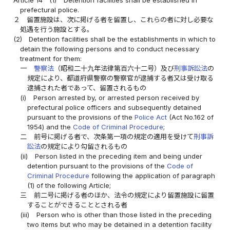
prefectural police.
２
留置施設は、次に掲げる者を留置し、これらの者に対し必要な
処遇を行う施設とする。
(2)
Detention facilities shall be the establishments in which to
detain the following persons and to conduct necessary
treatment for them:
一
警察法
（昭和二十九年法律第百六十二号）及び
刑事訴訟法
の
規定により、都道府県警察の警察官が逮捕する者又は受け取る
逮捕された者であって、留置されるもの
(i)
Person arrested by, or arrested person received by
prefectural police officers and subsequently detained
pursuant to the provisions of the
Police Act
(Act No.162 of
1954) and the
Code of Criminal Procedure
;
二
前号に掲げる者で、次条第一項の規定の適用を受けて
刑事訴
訟法
の規定により勾留されるもの
(ii)
Person listed in the preceding item and being under
detention pursuant to the provisions of the
Code of
Criminal Procedure
following the application of paragraph
(1) of the following Article;
三
前二号に掲げる者のほか、法令の規定により留置施設に留置
することができることとされる者
(iii)
Person who is other than those listed in the preceding
two items but who may be detained in a detention facility