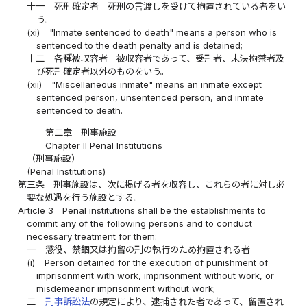
十一
死刑確定者 死刑の言渡しを受けて拘置されている者をい
う。
(xi)
"Inmate sentenced to death" means a person who is
sentenced to the death penalty and is detained;
十二
各種被収容者 被収容者であって、受刑者、未決拘禁者及
び死刑確定者以外のものをいう。
(xii)
"Miscellaneous inmate" means an inmate except
sentenced person, unsentenced person, and inmate
sentenced to death.
第二章 刑事施設
Chapter II Penal Institutions
（刑事施設）
(Penal Institutions)
第三条
刑事施設は、次に掲げる者を収容し、これらの者に対し必
要な処遇を行う施設とする。
Article 3
Penal institutions shall be the establishments to
commit any of the following persons and to conduct
necessary treatment for them:
一
懲役、禁錮又は拘留の刑の執行のため拘置される者
(i)
Person detained for the execution of punishment of
imprisonment with work, imprisonment without work, or
misdemeanor imprisonment without work;
二
刑事訴訟法
の規定により、逮捕された者であって、留置され