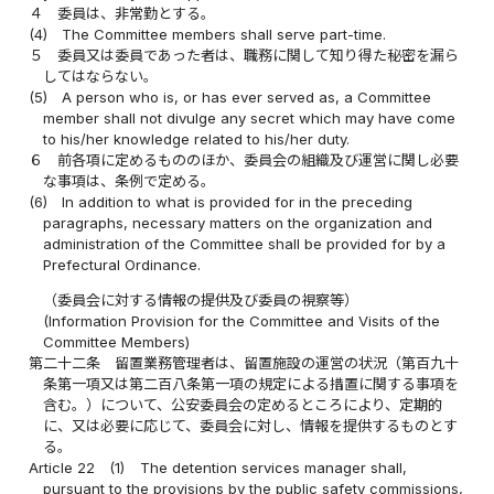
４
委員は、非常勤とする。
(4)
The Committee members shall serve part-time.
５
委員又は委員であった者は、職務に関して知り得た秘密を漏ら
してはならない。
(5)
A person who is, or has ever served as, a Committee
member shall not divulge any secret which may have come
to his/her knowledge related to his/her duty.
６
前各項に定めるもののほか、委員会の組織及び運営に関し必要
な事項は、条例で定める。
(6)
In addition to what is provided for in the preceding
paragraphs, necessary matters on the organization and
administration of the Committee shall be provided for by a
Prefectural Ordinance.
（委員会に対する情報の提供及び委員の視察等）
(Information Provision for the Committee and Visits of the
Committee Members)
第二十二条
留置業務管理者は、留置施設の運営の状況（第百九十
条第一項又は第二百八条第一項の規定による措置に関する事項を
含む。）について、公安委員会の定めるところにより、定期的
に、又は必要に応じて、委員会に対し、情報を提供するものとす
る。
Article 22
(1)
The detention services manager shall,
pursuant to the provisions by the public safety commissions,