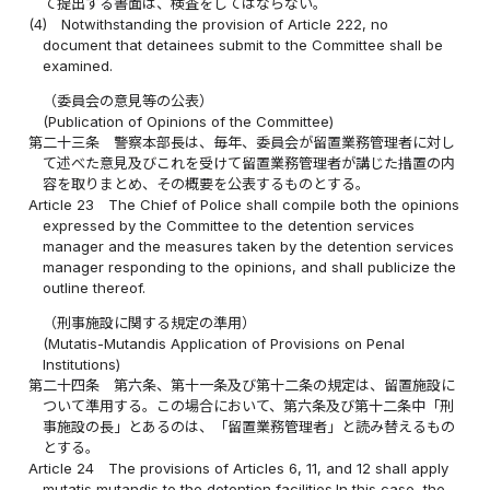
て提出する書面は、検査をしてはならない。
(4)
Notwithstanding the provision of Article 222, no
document that detainees submit to the Committee shall be
examined.
（委員会の意見等の公表）
(Publication of Opinions of the Committee)
第二十三条
警察本部長は、毎年、委員会が留置業務管理者に対し
て述べた意見及びこれを受けて留置業務管理者が講じた措置の内
容を取りまとめ、その概要を公表するものとする。
Article 23
The Chief of Police shall compile both the opinions
expressed by the Committee to the detention services
manager and the measures taken by the detention services
manager responding to the opinions, and shall publicize the
outline thereof.
（刑事施設に関する規定の準用）
(Mutatis-Mutandis Application of Provisions on Penal
Institutions)
第二十四条
第六条、第十一条及び第十二条の規定は、留置施設に
ついて準用する。この場合において、第六条及び第十二条中「刑
事施設の長」とあるのは、「留置業務管理者」と読み替えるもの
とする。
Article 24
The provisions of Articles 6, 11, and 12 shall apply
mutatis mutandis to the detention facilities.In this case, the