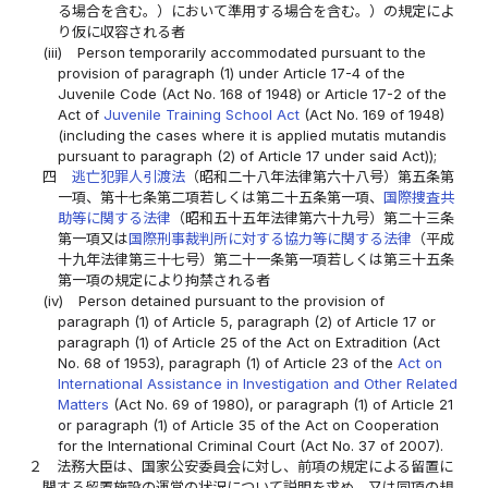
る場合を含む。）において準用する場合を含む。）の規定によ
り仮に収容される者
(iii)
Person temporarily accommodated pursuant to the
provision of paragraph (1) under Article 17-4 of the
Juvenile Code (Act No. 168 of 1948) or Article 17-2 of the
Act of
Juvenile Training School Act
(Act No. 169 of 1948)
(including the cases where it is applied mutatis mutandis
pursuant to paragraph (2) of Article 17 under said Act));
四
逃亡犯罪人引渡法
（昭和二十八年法律第六十八号）第五条第
一項、第十七条第二項若しくは第二十五条第一項、
国際捜査共
助等に関する法律
（昭和五十五年法律第六十九号）第二十三条
第一項又は
国際刑事裁判所に対する協力等に関する法律
（平成
十九年法律第三十七号）第二十一条第一項若しくは第三十五条
第一項の規定により拘禁される者
(iv)
Person detained pursuant to the provision of
paragraph (1) of Article 5, paragraph (2) of Article 17 or
paragraph (1) of Article 25 of the Act on Extradition (Act
No. 68 of 1953), paragraph (1) of Article 23 of the
Act on
International Assistance in Investigation and Other Related
Matters
(Act No. 69 of 1980), or paragraph (1) of Article 21
or paragraph (1) of Article 35 of the Act on Cooperation
for the International Criminal Court (Act No. 37 of 2007).
２
法務大臣は、国家公安委員会に対し、前項の規定による留置に
関する留置施設の運営の状況について説明を求め、又は同項の規