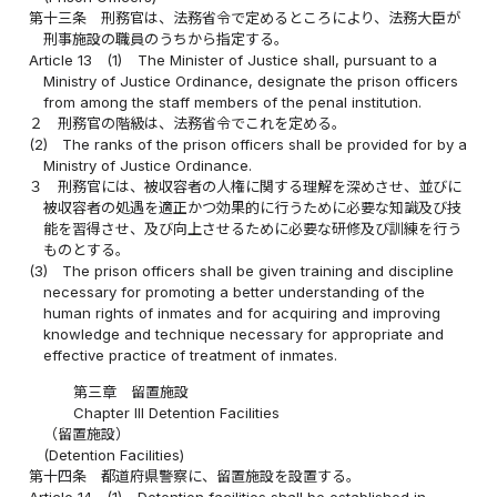
第十三条
刑務官は、法務省令で定めるところにより、法務大臣が
刑事施設の職員のうちから指定する。
Article 13
(1)
The Minister of Justice shall, pursuant to a
Ministry of Justice Ordinance, designate the prison officers
from among the staff members of the penal institution.
２
刑務官の階級は、法務省令でこれを定める。
(2)
The ranks of the prison officers shall be provided for by a
Ministry of Justice Ordinance.
３
刑務官には、被収容者の人権に関する理解を深めさせ、並びに
被収容者の処遇を適正かつ効果的に行うために必要な知識及び技
能を習得させ、及び向上させるために必要な研修及び訓練を行う
ものとする。
(3)
The prison officers shall be given training and discipline
necessary for promoting a better understanding of the
human rights of inmates and for acquiring and improving
knowledge and technique necessary for appropriate and
effective practice of treatment of inmates.
第三章 留置施設
Chapter III Detention Facilities
（留置施設）
(Detention Facilities)
第十四条
都道府県警察に、留置施設を設置する。
Article 14
(1)
Detention facilities shall be established in