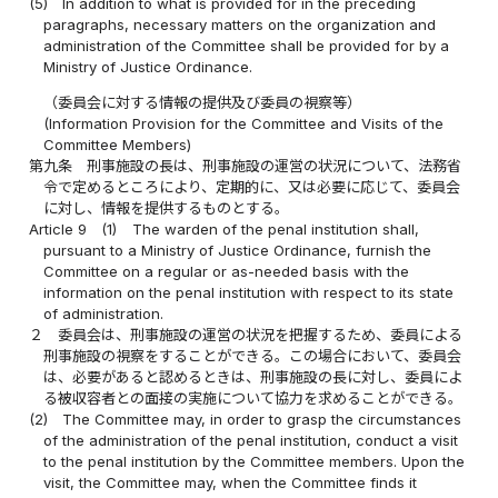
(5)
In addition to what is provided for in the preceding
paragraphs, necessary matters on the organization and
administration of the Committee shall be provided for by a
Ministry of Justice Ordinance.
（委員会に対する情報の提供及び委員の視察等）
(Information Provision for the Committee and Visits of the
Committee Members)
第九条
刑事施設の長は、刑事施設の運営の状況について、法務省
令で定めるところにより、定期的に、又は必要に応じて、委員会
に対し、情報を提供するものとする。
Article 9
(1)
The warden of the penal institution shall,
pursuant to a Ministry of Justice Ordinance, furnish the
Committee on a regular or as-needed basis with the
information on the penal institution with respect to its state
of administration.
２
委員会は、刑事施設の運営の状況を把握するため、委員による
刑事施設の視察をすることができる。この場合において、委員会
は、必要があると認めるときは、刑事施設の長に対し、委員によ
る被収容者との面接の実施について協力を求めることができる。
(2)
The Committee may, in order to grasp the circumstances
of the administration of the penal institution, conduct a visit
to the penal institution by the Committee members. Upon the
visit, the Committee may, when the Committee finds it