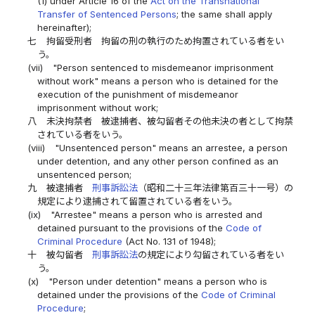
(1) under Article 16 of the
Act on the Transnational
Transfer of Sentenced Persons
; the same shall apply
hereinafter);
七
拘留受刑者 拘留の刑の執行のため拘置されている者をい
う。
(vii)
"Person sentenced to misdemeanor imprisonment
without work" means a person who is detained for the
execution of the punishment of misdemeanor
imprisonment without work;
八
未決拘禁者 被逮捕者、被勾留者その他未決の者として拘禁
されている者をいう。
(viii)
"Unsentenced person" means an arrestee, a person
under detention, and any other person confined as an
unsentenced person;
九
被逮捕者
刑事訴訟法
（昭和二十三年法律第百三十一号）の
規定により逮捕されて留置されている者をいう。
(ix)
"Arrestee" means a person who is arrested and
detained pursuant to the provisions of the
Code of
Criminal Procedure
(Act No. 131 of 1948);
十
被勾留者
刑事訴訟法
の規定により勾留されている者をい
う。
(x)
"Person under detention" means a person who is
detained under the provisions of the
Code of Criminal
Procedure
;