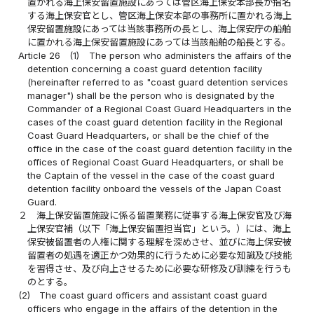
置かれる海上保安留置施設にあっては管区海上保安本部長が指名
する海上保安官とし、管区海上保安本部の事務所に置かれる海上
保安留置施設にあっては当該事務所の長とし、海上保安庁の船舶
に置かれる海上保安留置施設にあっては当該船舶の船長とする。
Article 26
(1)
The person who administers the affairs of the
detention concerning a coast guard detention facility
(hereinafter referred to as "coast guard detention services
manager") shall be the person who is designated by the
Commander of a Regional Coast Guard Headquarters in the
cases of the coast guard detention facility in the Regional
Coast Guard Headquarters, or shall be the chief of the
office in the case of the coast guard detention facility in the
offices of Regional Coast Guard Headquarters, or shall be
the Captain of the vessel in the case of the coast guard
detention facility onboard the vessels of the Japan Coast
Guard.
２
海上保安留置施設に係る留置業務に従事する海上保安官及び海
上保安官補（以下「海上保安留置担当官」という。）には、海上
保安被留置者の人権に関する理解を深めさせ、並びに海上保安被
留置者の処遇を適正かつ効果的に行うために必要な知識及び技能
を習得させ、及び向上させるために必要な研修及び訓練を行うも
のとする。
(2)
The coast guard officers and assistant coast guard
officers who engage in the affairs of the detention in the