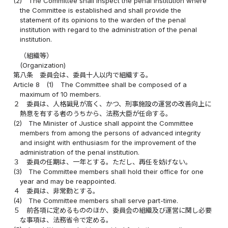
(2)
The Committee shall inspect the penal institution where
the Committee is established and shall provide the
statement of its opinions to the warden of the penal
institution with regard to the administration of the penal
institution.
（組織等）
(Organization)
第八条
委員会は、委員十人以内で組織する。
Article 8
(1)
The Committee shall be composed of a
maximum of 10 members.
２
委員は、人格識見が高く、かつ、刑事施設の運営の改善向上に
熱意を有する者のうちから、法務大臣が任命する。
(2)
The Minister of Justice shall appoint the Committee
members from among the persons of advanced integrity
and insight with enthusiasm for the improvement of the
administration of the penal institution.
３
委員の任期は、一年とする。ただし、再任を妨げない。
(3)
The Committee members shall hold their office for one
year and may be reappointed.
４
委員は、非常勤とする。
(4)
The Committee members shall serve part-time.
５
前各項に定めるもののほか、委員会の組織及び運営に関し必要
な事項は、法務省令で定める。