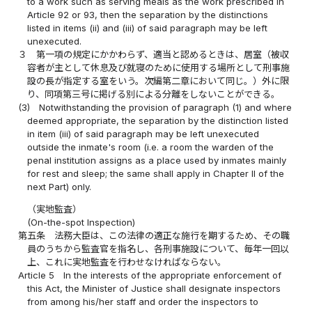
to a work such as serving meals as the work prescribed in
Article 92 or 93, then the separation by the distinctions
listed in items (ii) and (iii) of said paragraph may be left
unexecuted.
３
第一項の規定にかかわらず、適当と認めるときは、居室（被収
容者が主として休息及び就寝のために使用する場所として刑事施
設の長が指定する室をいう。次編第二章において同じ。）外に限
り、同項第三号に掲げる別による分離をしないことができる。
(3)
Notwithstanding the provision of paragraph (1) and where
deemed appropriate, the separation by the distinction listed
in item (iii) of said paragraph may be left unexecuted
outside the inmate's room (i.e. a room the warden of the
penal institution assigns as a place used by inmates mainly
for rest and sleep; the same shall apply in Chapter II of the
next Part) only.
（実地監査）
(On-the-spot Inspection)
第五条
法務大臣は、この法律の適正な施行を期するため、その職
員のうちから監査官を指名し、各刑事施設について、毎年一回以
上、これに実地監査を行わせなければならない。
Article 5
In the interests of the appropriate enforcement of
this Act, the Minister of Justice shall designate inspectors
from among his/her staff and order the inspectors to