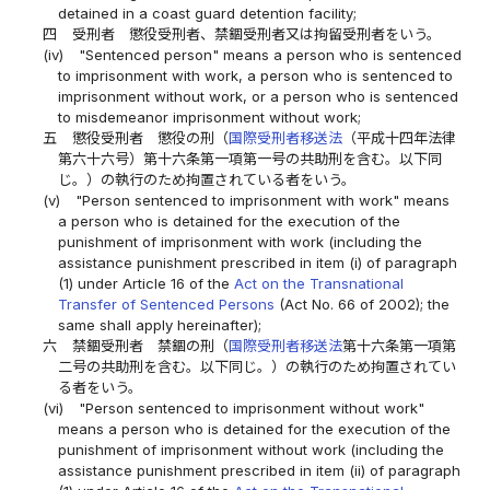
detained in a coast guard detention facility;
四
受刑者 懲役受刑者、禁錮受刑者又は拘留受刑者をいう。
(iv)
"Sentenced person" means a person who is sentenced
to imprisonment with work, a person who is sentenced to
imprisonment without work, or a person who is sentenced
to misdemeanor imprisonment without work;
五
懲役受刑者 懲役の刑（
国際受刑者移送法
（平成十四年法律
第六十六号）第十六条第一項第一号の共助刑を含む。以下同
じ。）の執行のため拘置されている者をいう。
(v)
"Person sentenced to imprisonment with work" means
a person who is detained for the execution of the
punishment of imprisonment with work (including the
assistance punishment prescribed in item (i) of paragraph
(1) under Article 16 of the
Act on the Transnational
Transfer of Sentenced Persons
(Act No. 66 of 2002); the
same shall apply hereinafter);
六
禁錮受刑者 禁錮の刑（
国際受刑者移送法
第十六条第一項第
二号の共助刑を含む。以下同じ。）の執行のため拘置されてい
る者をいう。
(vi)
"Person sentenced to imprisonment without work"
means a person who is detained for the execution of the
punishment of imprisonment without work (including the
assistance punishment prescribed in item (ii) of paragraph