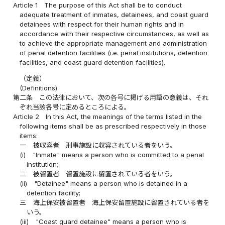
Article 1
The purpose of this Act shall be to conduct
adequate treatment of inmates, detainees, and coast guard
detainees with respect for their human rights and in
accordance with their respective circumstances, as well as
to achieve the appropriate management and administration
of penal detention facilities (i.e. penal institutions, detention
facilities, and coast guard detention facilities).
（定義）
(Definitions)
第二条
この法律において、次の各号に掲げる用語の意義は、それ
ぞれ当該各号に定めるところによる。
Article 2
In this Act, the meanings of the terms listed in the
following items shall be as prescribed respectively in those
items:
一
被収容者 刑事施設に収容されている者をいう。
(i)
"Inmate" means a person who is committed to a penal
institution;
二
被留置者 留置施設に留置されている者をいう。
(ii)
"Detainee" means a person who is detained in a
detention facility;
三
海上保安被留置者 海上保安留置施設に留置されている者を
いう。
(iii)
"Coast guard detainee" means a person who is