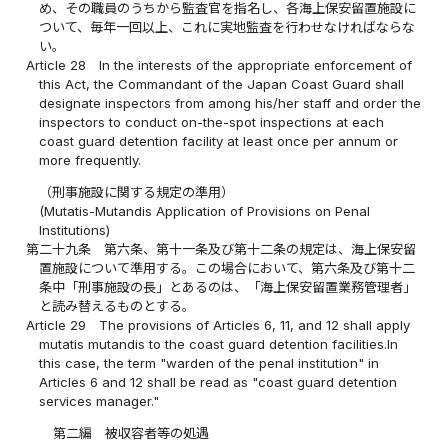
め、その職員のうちから監査官を指名し、各海上保安留置施設に
ついて、毎年一回以上、これに実地監査を行わせなければならな
い。
Article 28
In the interests of the appropriate enforcement of
this Act, the Commandant of the Japan Coast Guard shall
designate inspectors from among his/her staff and order the
inspectors to conduct on-the-spot inspections at each
coast guard detention facility at least once per annum or
more frequently.
（刑事施設に関する規定の準用）
(Mutatis-Mutandis Application of Provisions on Penal
Institutions)
第二十九条
第六条、第十一条及び第十二条の規定は、海上保安留
置施設について準用する。この場合において、第六条及び第十二
条中「刑事施設の長」とあるのは、「海上保安留置業務管理者」
と読み替えるものとする。
Article 29
The provisions of Articles 6, 11, and 12 shall apply
mutatis mutandis to the coast guard detention facilities.In
this case, the term "warden of the penal institution" in
Articles 6 and 12 shall be read as "coast guard detention
services manager."
第二編 被収容者等の処遇