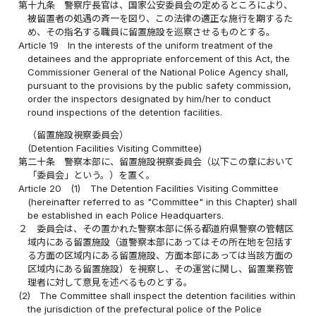
第十九条
警察庁長官は、国家公安委員会の定めるところにより、
被留置者の処遇の斉一を図り、この法律の適正な施行を期するた
め、その指名する職員に留置施設を巡察させるものとする。
Article 19
In the interests of the uniform treatment of the
detainees and the appropriate enforcement of this Act, the
Commissioner General of the National Police Agency shall,
pursuant to the provisions by the public safety commission,
order the inspectors designated by him/her to conduct
round inspections of the detention facilities.
（留置施設視察委員会）
(Detention Facilities Visiting Committee)
第二十条
警察本部に、留置施設視察委員会（以下この章において
「委員会」という。）を置く。
Article 20
(1)
The Detention Facilities Visiting Committee
(hereinafter referred to as "Committee" in this Chapter) shall
be established in each Police Headquarters.
２
委員会は、その置かれた警察本部に係る都道府県警察の管轄区
域内にある留置施設（道警察本部にあってはその所在地を包括す
る方面の区域内にある留置施設、方面本部にあっては当該方面の
区域内にある留置施設）を視察し、その運営に関し、留置業務管
理者に対して意見を述べるものとする。
(2)
The Committee shall inspect the detention facilities within
the jurisdiction of the prefectural police of the Police