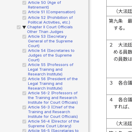
Article 50 (Age of
Retirement)
（大法
Article 51 (Compensation)
Article 52 (Prohibition of
第九条
Political Activities, etc.)
Chapter II Court Officials
する。
▶
Other Than Judges
Article 53 (Secretary
General of the Supreme
２
大法
Court)
Article 54 (Secretaries to
める員
Judges of the Supreme
の員数
Court)
Article 55 (Professors of
Legal Training and
Research Institute)
Article 56 (President of the
３
各合
Legal Training and
Research Institute)
Article 56-2 (Professors of
the Training and Research
４
各合
Institute for Court Officials)
すれば
Article 56-3 (Chief of the
Training and Research
Institute for Court Officials)
Article 56-4 (Director of the
（大法
Supreme Court Library)
Article 56-5 (Secretaries to