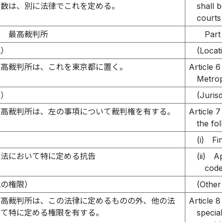
員数は、別に法律でこれを定める。
shall 
courts
編 最高裁判所
Part
地）
(Locat
最高裁判所は、これを東京都に置く。
Article 6
Metrop
権）
(Jurisd
最高裁判所は、左の事項について裁判権を有する。
Article 7
the fo
告
(i)
Fi
訟法において特に定める抗告
(ii)
Ap
code
他の権限）
(Other
最高裁判所は、この法律に定めるものの外、他の法
Article 8
いて特に定める権限を有する。
specia