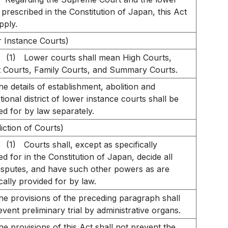
 prescribed in the Constitution of Japan, this Act
pply.
 Instance Courts)
(1)
Lower courts shall mean High Courts,
ct Courts, Family Courts, and Summary Courts.
he details of establishment, abolition and
ctional district of lower instance courts shall be
ed for by law separately.
diction of Courts)
(1)
Courts shall, except as specifically
ed for in the Constitution of Japan, decide all
disputes, and have such other powers as are
cally provided for by law.
he provisions of the preceding paragraph shall
event preliminary trial by administrative organs.
he provisions of this Act shall not prevent the