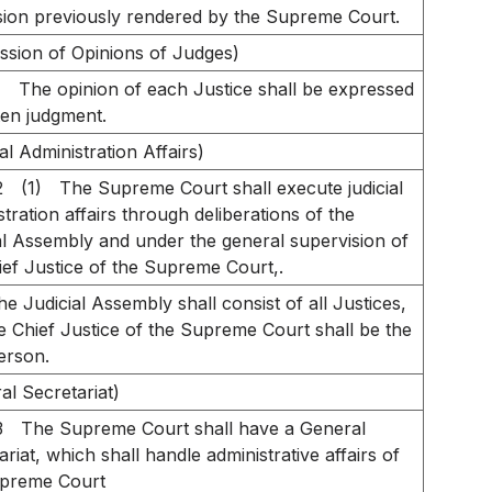
sion previously rendered by the Supreme Court.
ssion of Opinions of Judges)
1
The opinion of each Justice shall be expressed
tten judgment.
al Administration Affairs)
2
(1)
The Supreme Court shall execute judicial
stration affairs through deliberations of the
al Assembly and under the general supervision of
ief Justice of the Supreme Court,.
he Judicial Assembly shall consist of all Justices,
e Chief Justice of the Supreme Court shall be the
erson.
al Secretariat)
3
The Supreme Court shall have a General
ariat, which shall handle administrative affairs of
upreme Court