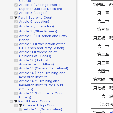
Courts)
第四編 
Article 4 (Binding Power of
Superior Judicial Decision)
第一章
Article 5 (Judges)
Part II Supreme Court
▶
第二章
Article 6 (Location)
Article 7 (Jurisdiction)
第三章
Article 8 (Other Powers)
Article 9 (Full Bench and Petty
第五編 
Bench)
Article 10 (Examination of the
第一章
Full Bench and Petty Bench)
Article 11 (Expression of
第二章
Opinions of Judges)
Article 12 (Judicial
第三章
Administration Affairs)
Article 13 (General Secretariat)
第四章
Article 14 (Legal Training and
Research Institute)
第六編 
Article 14-2 (Training and
Research Institute for Court
第七編 
Officials)
Article 14-3 (Supreme Court
第一
Library)
Part III Lower Courts
▶
（この
Chapter I High Court
▶
Article 15 (Organization)
第一条