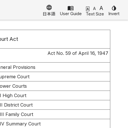
language
menu_book
A
invert_colors
A
A
User Guide
Invert
Text Size
日本語
urt Act
Act No. 59 of April 16, 1947
eneral Provisions
Supreme Court
 Lower Courts
I High Court
I District Court
III Family Court
 IV Summary Court