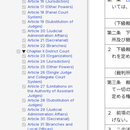
Article 16 (Jurisdiction)
いては
Article 17 (Other Powers)
Article 18 (Panel Court
System)
Article 19 (Substitution of
（下級
Judges)
Article 20 (Judicial
第二条
Administration Affairs)
所及び
Article 21 (Secretariat)
Article 22 (Branches)
２
下級
Chapter II District Court
▶
Article 23 (Organization)
れを定
Article 24 (Jurisdiction)
Article 25 (Other Powers)
Article 26 (Single Judge
（裁判
and Collegiate Court
System)
第三条
Article 27 (Limitations on
て一切
the Authority of Assistant
Judges)
定める
Article 28 (Substitution of
Judges)
Article 29 (Judicial
２
前項
Administration Affairs)
Article 30 (Secretariat)
げない
Article 31 (Branches and
Local Offices)
３
この