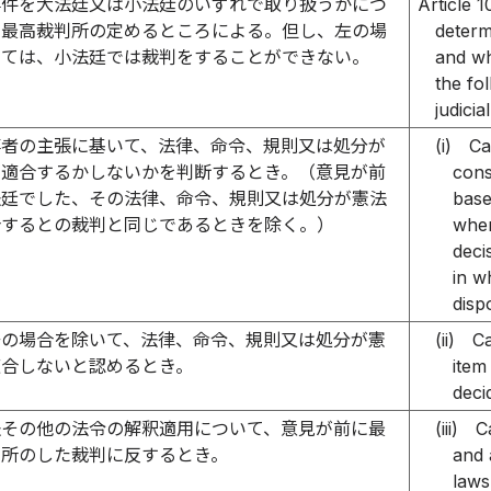
事件を大法廷又は小法廷のいずれで取り扱うかにつ
Article 1
、最高裁判所の定めるところによる。但し、左の場
determ
いては、小法廷では裁判をすることができない。
and wh
the fo
judicia
事者の主張に基いて、法律、命令、規則又は処分が
(i)
Ca
に適合するかしないかを判断するとき。（意見が前
const
法廷でした、その法律、命令、規則又は処分が憲法
base
合するとの裁判と同じであるときを除く。）
wher
deci
in w
disp
号の場合を除いて、法律、命令、規則又は処分が憲
(ii)
Ca
適合しないと認めるとき。
item
deci
法その他の法令の解釈適用について、意見が前に最
(iii)
C
判所のした裁判に反するとき。
and 
laws