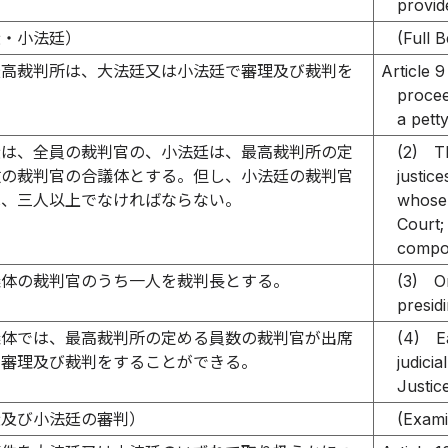
provide
廷・小法廷）
(Full 
最高裁判所は、大法廷又は小法廷で審理及び裁判を
Article 9
procee
a pett
廷は、全員の裁判官の、小法廷は、最高裁判所の定
(2)
T
数の裁判官の合議体とする。但し、小法廷の裁判官
justic
は、三人以上でなければならない。
whose 
Court;
compos
議体の裁判官のうち一人を裁判長とする。
(3)
O
presidi
議体では、最高裁判所の定める員数の裁判官が出席
(4)
E
、審理及び裁判をすることができる。
judici
Justic
廷及び小法廷の審判）
(Exami