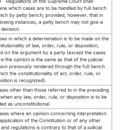
0
Regulations of the Supreme Court shall
ine which cases are to be handled by full bench
ich by petty bench; provided, however, that in
llowing instances, a petty bench may not give a
l decision
ses in which a determination is to be made on the
itutionality of law, order, rule, or disposition,
d on the argument by a party (except the cases
e the opinion is the same as that of the judicial
sion previously rendered through the full bench
hich the constitutionality of act, order, rule, or
osition is recognized).
ses other than those referred to in the preceding
 when any law, order, rule, or disposition is to be
ded as unconstitutional.
ases where an opinion concerning interpretation
application of the Constitution or of any other
 and regulations is contrary to that of a judicial