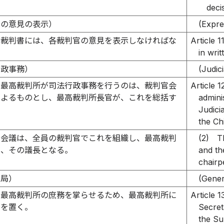
deci
官の意見の表示）
(Expre
裁判書には、各裁判官の意見を表示しなければな
Article 1
。
in wri
行政事務）
(Judici
最高裁判所が司法行政事務を行うのは、裁判官会
Article 1
によるものとし、最高裁判所長官が、これを総括す
admini
Judici
the Ch
官会議は、全員の裁判官でこれを組織し、最高裁判
(2)
T
が、その議長となる。
and th
chairp
総局）
(Gener
最高裁判所の庶務を掌らせるため、最高裁判所に
Article 1
局を置く。
Secret
the S