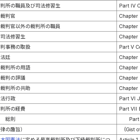
裁判所の職員及び司法修習生
Part IV 
 裁判官
Chapter 
 裁判官以外の裁判所の職員
Chapter 
 司法修習生
Chapter 
裁判事務の取扱
Part V C
 法廷
Chapter 
 裁判所の用語
Chapter 
 裁判の評議
Chapter 
 裁判所の共助
Chapter 
司法行政
Part VI J
裁判所の経費
Part VII
編 総則
Part
法律の趣旨）
(Gist o
日本国憲法
に定める最高裁判所及び下級裁判所につ
Article 1