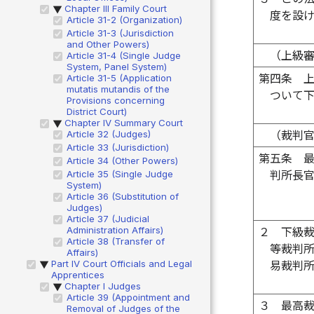
Chapter III Family Court
▶
度を設
Article 31-2 (Organization)
Article 31-3 (Jurisdiction
and Other Powers)
（上級
Article 31-4 (Single Judge
System, Panel System)
第四条
Article 31-5 (Application
mutatis mutandis of the
ついて
Provisions concerning
District Court)
Chapter IV Summary Court
▶
Article 32 (Judges)
（裁判
Article 33 (Jurisdiction)
第五条
Article 34 (Other Powers)
Article 35 (Single Judge
判所長
System)
Article 36 (Substitution of
Judges)
Article 37 (Judicial
Administration Affairs)
２
下級
Article 38 (Transfer of
等裁判
Affairs)
Part IV Court Officials and Legal
易裁判
▶
Apprentices
Chapter I Judges
▶
Article 39 (Appointment and
３
最高
Removal of Judges of the