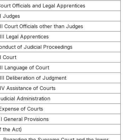
Court Officials and Legal Apprentices
I Judges
II Court Officials other than Judges
III Legal Apprentices
onduct of Judicial Proceedings
I Court
II Language of Court
III Deliberation of Judgment
IV Assistance of Courts
udicial Administration
 Expense of Courts
 I General Provisions
f the Act)
Regarding the Supreme Court and the lower