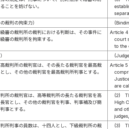
けることを妨げない。
establ
separa
審の裁判の拘束力）
(Bindi
上級審の裁判所の裁判における判断は、その事件に
Article 4
下級審の裁判所を拘束する。
court 
to the
官）
(Judge
最高裁判所の裁判官は、その長たる裁判官を最高裁
Article 5
官とし、その他の裁判官を最高裁判所判事とする。
compri
Justic
are ca
裁判所の裁判官は、高等裁判所の長たる裁判官を高
(2)
T
所長官とし、その他の裁判官を判事、判事補及び簡
High C
所判事とする。
and ot
judges
裁判所判事の員数は、十四人とし、下級裁判所の裁
(3)
T