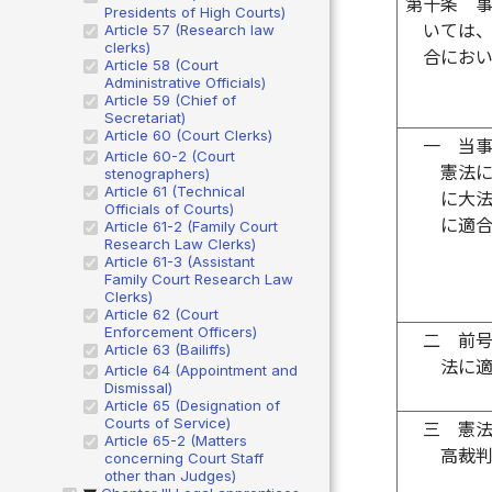
第十条
Presidents of High Courts)
いては
Article 57 (Research law
clerks)
合にお
Article 58 (Court
Administrative Officials)
Article 59 (Chief of
Secretariat)
Article 60 (Court Clerks)
一
当
Article 60-2 (Court
憲法
stenographers)
Article 61 (Technical
に大
Officials of Courts)
に適
Article 61-2 (Family Court
Research Law Clerks)
Article 61-3 (Assistant
Family Court Research Law
Clerks)
Article 62 (Court
Enforcement Officers)
二
前
Article 63 (Bailiffs)
法に
Article 64 (Appointment and
Dismissal)
Article 65 (Designation of
Courts of Service)
三
憲
Article 65-2 (Matters
高裁
concerning Court Staff
other than Judges)