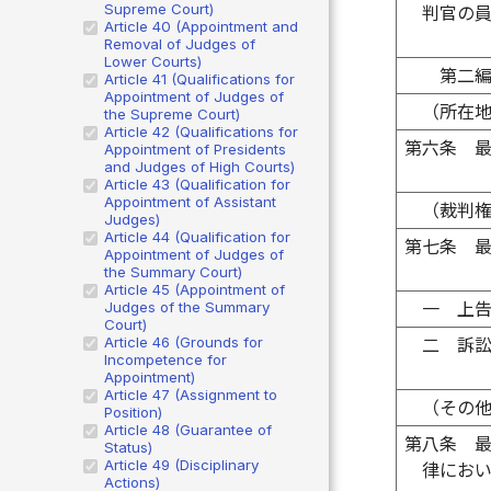
Supreme Court)
判官の
Article 40 (Appointment and
Removal of Judges of
Lower Courts)
第二
Article 41 (Qualifications for
Appointment of Judges of
（所在
the Supreme Court)
Article 42 (Qualifications for
第六条
Appointment of Presidents
and Judges of High Courts)
Article 43 (Qualification for
Appointment of Assistant
（裁判
Judges)
Article 44 (Qualification for
第七条
Appointment of Judges of
the Summary Court)
Article 45 (Appointment of
Judges of the Summary
一
上
Court)
Article 46 (Grounds for
二
訴
Incompetence for
Appointment)
Article 47 (Assignment to
（その
Position)
Article 48 (Guarantee of
第八条
Status)
Article 49 (Disciplinary
律にお
Actions)