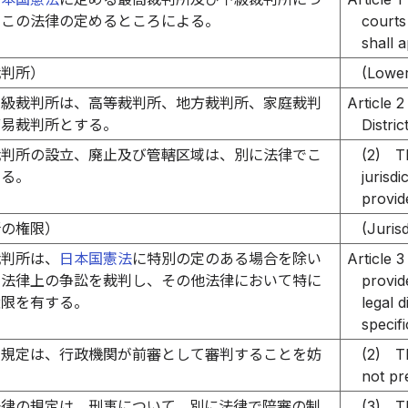
、この法律の定めるところによる。
courts
shall a
裁判所）
(Lower
下級裁判所は、高等裁判所、地方裁判所、家庭裁判
Article 2
簡易裁判所とする。
Distri
裁判所の設立、廃止及び管轄区域は、別に法律でこ
(2)
T
める。
jurisdi
provid
所の権限）
(Juris
裁判所は、
日本国憲法
に特別の定のある場合を除い
Article 3
の法律上の争訟を裁判し、その他法律において特に
provid
権限を有する。
legal 
specifi
の規定は、行政機関が前審として審判することを妨
(2)
T
。
not pr
法律の規定は、刑事について、別に法律で陪審の制
(3)
T