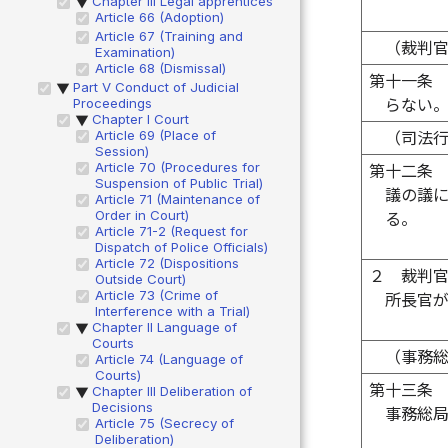
Chapter III Legal apprentices
▶
Article 66 (Adoption)
Article 67 (Training and
（裁判
Examination)
Article 68 (Dismissal)
第十一条
Part V Conduct of Judicial
▶
Proceedings
らない
Chapter I Court
▶
Article 69 (Place of
（司法
Session)
Article 70 (Procedures for
第十二条
Suspension of Public Trial)
議の議
Article 71 (Maintenance of
Order in Court)
る。
Article 71-2 (Request for
Dispatch of Police Officials)
Article 72 (Dispositions
２
裁判
Outside Court)
Article 73 (Crime of
所長官
Interference with a Trial)
Chapter II Language of
▶
Courts
（事務
Article 74 (Language of
Courts)
第十三条
Chapter III Deliberation of
▶
Decisions
事務総
Article 75 (Secrecy of
Deliberation)