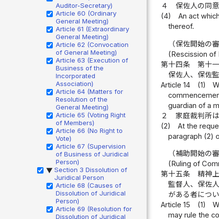
Auditor-Secretary)
４
保佐人の同
Article 60 (Ordinary
(4)
An act which
General Meeting)
thereof.
Article 61 (Extraordinary
General Meeting)
（保佐開始の
Article 62 (Convocation
of General Meeting)
(Rescission of
Article 63 (Execution of
第十四条
第十
Business of the
保佐人、保佐
Incorporated
Association)
Article 14
(1)
W
Article 64 (Matters for
commencement of
Resolution of the
guardian of a m
General Meeting)
Article 65 (Voting Right
２
家庭裁判所
of Members)
(2)
At the reque
Article 66 (No Right to
paragraph (2) o
Vote)
Article 67 (Supervision
（補助開始の
of Business of Juridical
Person)
(Ruling of Co
Section 3 Dissolution of
▶
第十五条
精神
Juridical Person
監督人、保佐
Article 68 (Causes of
Dissolution of Juridical
がある者につ
Person)
Article 15
(1)
W
Article 69 (Resolution for
may rule the c
Dissolution of Juridical