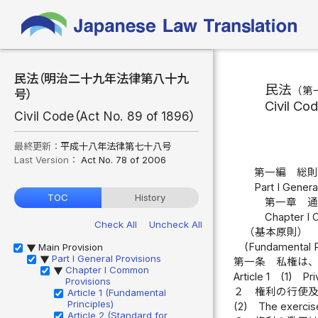
民法（明治二十九年法律第八十九
民法
（第
号）
Civil Co
Civil Code（Act No. 89 of 1896）
最終更新：
平成十八年法律第七十八号
Last Version：
Act No. 78 of 2006
第一編 総
Part I Genera
TOC
History
第一章 
Chapter I
Check All
Uncheck All
（基本原則）
(Fundamental P
Main Provision
▶
Part I General Provisions
▶
第一条
私権は
Chapter I Common
▶
Article 1
(1)
Pri
Provisions
２
権利の行使
Article 1 (Fundamental
Principles)
(2)
The exercise
Article 2 (Standard for