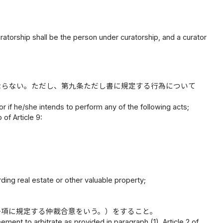
orship shall be the person under curatorship, and a curator
ならない。ただし、第九条ただし書に規定する行為について
r if he/she intends to perform any of the following acts;
 of Article 9:
rding real estate or other valuable property;
一項に規定する仲裁合意をいう。）をすること。
ement to arbitrate as provided in paragraph (1), Article 2 of