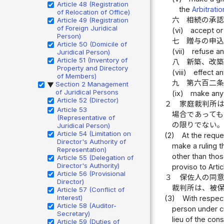
Article 48 (Registration
the
Arbitratio
of Relocation of Office)
六
相続の承
Article 49 (Registration
of Foreign Juridical
(vi)
accept or
Person)
七
贈与の申
Article 50 (Domicile of
(vii)
refuse an
Juridical Person)
Article 51 (Inventory of
八
新築、改
Property and Directory
(viii)
effect a
of Members)
九
第六百二
Section 2 Management
▶
of Juridical Persons
(ix)
make any 
Article 52 (Director)
２
家庭裁判所
Article 53
場合であって
(Representative of
の限りでない
Juridical Person)
Article 54 (Limitation on
(2)
At the reque
Director's Authority of
make a ruling t
Representation)
other than thos
Article 55 (Delegation of
Director's Authority)
proviso to Artic
Article 56 (Provisional
３
保佐人の同
Director)
裁判所は、被
Article 57 (Conflict of
Interest)
(3)
With respect
Article 58 (Auditor-
person under cu
Secretary)
lieu of the cons
Article 59 (Duties of