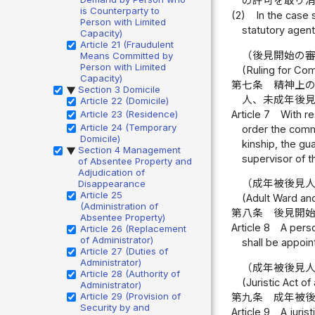
の許可を取り
is Counterparty to
(2)
In the case 
Person with Limited
statutory agent
Capacity)
Article 21 (Fraudulent
（後見開始の
Means Committed by
Person with Limited
(Ruling for Co
Capacity)
第七条
精神上
Section 3 Domicile
▶
人、未成年後
Article 22 (Domicile)
Article 7
With re
Article 23 (Residence)
Article 24 (Temporary
order the comme
Domicile)
kinship, the gua
Section 4 Management
▶
supervisor of t
of Absentee Property and
Adjudication of
（成年被後見
Disappearance
Article 25
(Adult Ward and
(Administration of
第八条
後見開
Absentee Property)
Article 8
A perso
Article 26 (Replacement
of Administrator)
shall be appoin
Article 27 (Duties of
Administrator)
（成年被後見
Article 28 (Authority of
(Juristic Act o
Administrator)
Article 29 (Provision of
第九条
成年被
Security by and
Article 9
A juris