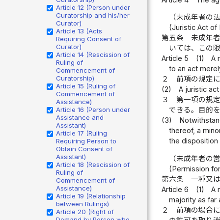
Article 12 (Person under
Curatorship and his/her
（未成年者の
Curator)
(Juristic Act of
Article 13 (Acts
第五条
未成年
Requiring Consent of
Curator)
いては、この
Article 14 (Rescission of
Article 5
(1)
A 
Ruling of
to an act merel
Commencement of
Curatorship)
２
前項の規定
Article 15 (Ruling of
(2)
A juristic a
Commencement of
３
第一項の規
Assistance)
Article 16 (Person under
できる。目的
Assistance and
(3)
Notwithstand
Assistant)
thereof, a mino
Article 17 (Ruling
the disposition
Requiring Person to
Obtain Consent of
Assistant)
（未成年者の
Article 18 (Rescission of
(Permission fo
Ruling of
第六条
一種又
Commencement of
Assistance)
Article 6
(1)
A 
Article 19 (Relationship
majority as far
between Rulings)
２
前項の場合
Article 20 (Right of
Demand by Person who