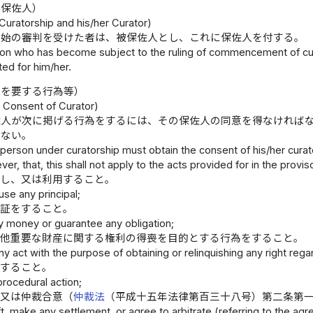
び保佐人）
Curatorship and his/her Curator)
開始の審判を受けた者は、被保佐人とし、これに保佐人を付する。
on who has become subject to the ruling of commencement of curat
ted for him/her.
意を要する行為等）
g Consent of Curator)
佐人が次に掲げる行為をするには、その保佐人の同意を得なければ
でない。
 person under curatorship must obtain the consent of his/her curato
r, that, this shall not apply to the acts provided for in the proviso
収し、又は利用すること。
use any principal;
保証をすること。
 money or guarantee any obligation;
の他重要な財産に関する権利の得喪を目的とする行為をすること。
y act with the purpose of obtaining or relinquishing any right rega
をすること。
procedural action;
解又は仲裁合意（
仲裁法
（平成十五年法律第百三十八号）第二条第
t, make any settlement, or agree to arbitrate (referring to the agre