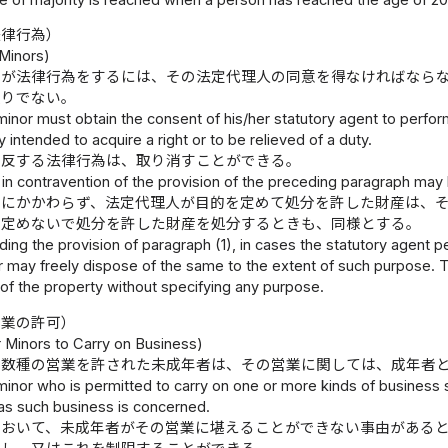
法律行為）
 Minors)
者が法律行為をするには、その法定代理人の同意を得なければなら
限りでない。
minor must obtain the consent of his/her statutory agent to perform 
y intended to acquire a right or to be relieved of a duty.
に反する法律行為は、取り消すことができる。
ct in contravention of the provision of the preceding paragraph may
定にかかわらず、法定代理人が目的を定めて処分を許した財産は、
を定めないで処分を許した財産を処分するときも、同様とする。
ing the provision of paragraph (1), in cases the statutory agent p
r may freely dispose of the same to the extent of such purpose. T
 of the property without specifying any purpose.
営業の許可）
r Minors to Carry on Business)
は数種の営業を許された未成年者は、その営業に関しては、成年者
minor who is permitted to carry on one or more kinds of business 
 as such business is concerned.
において、未成年者がその営業に堪えることができない事由がある