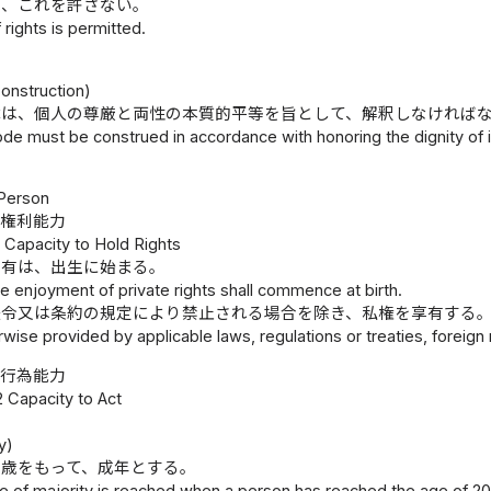
は、これを許さない。
rights is permitted.
）
onstruction)
律は、個人の尊厳と両性の本質的平等を旨として、解釈しなければ
de must be construed in accordance with honoring the dignity of in
人
 Person
権利能力
1 Capacity to Hold Rights
享有は、出生に始まる。
e enjoyment of private rights shall commence at birth.
法令又は条約の規定により禁止される場合を除き、私権を享有する
wise provided by applicable laws, regulations or treaties, foreign n
行為能力
2 Capacity to Act
y)
十歳をもって、成年とする。
e of majority is reached when a person has reached the age of 20