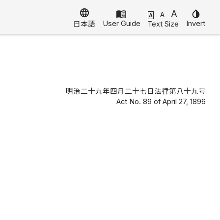
language
menu_book
A
invert_colors
A
A
User Guide
Invert
Text Size
日本語
明治二十九年四月二十七日法律第八十九号
Act No. 89 of April 27, 1896