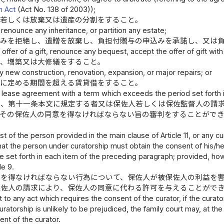
n Act
(Act No. 138 of 2003));
認若しくは放棄又は遺産の分割をすること。
 renounce any inheritance, or partition any estate;
込みを拒絶し、遺贈を放棄し、負担付贈与の申込みを承諾し、又は
 offer of a gift, renounce any bequest, accept the offer of gift wi
築、増築又は大修繕をすること。
ny new construction, renovation, expansion, or major repairs; or
条に定める期間を超える賃貸借をすること。
lease agreement with a term which exceeds the period set forth in
は、第十一条本文に規定する者又は保佐人若しくは保佐監督人の請
もその保佐人の同意を得なければならない旨の審判をすることがで
。
st of the person provided in the main clause of Article 11, or any cu
hat the person under curatorship must obtain the consent of his/h
e set forth in each item of the preceding paragraph; provided, howev
le 9.
意を得なければならない行為について、保佐人が被保佐人の利益を
保佐人の請求により、保佐人の同意に代わる許可を与えることがで
 to any act which requires the consent of the curator, if the curat
ratorship is unlikely to be prejudiced, the family court may, at th
ent of the curator.