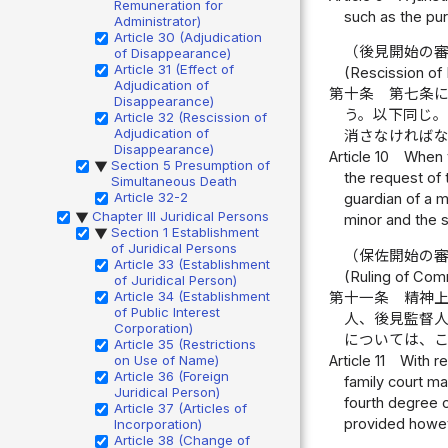
Remuneration for
such as the pur
Administrator)
Article 30 (Adjudication
（後見開始の
of Disappearance)
Article 31 (Effect of
(Rescission of
Adjudication of
第十条
第七条
Disappearance)
う。以下同じ
Article 32 (Rescission of
Adjudication of
消さなければ
Disappearance)
Article 10
When t
Section 5 Presumption of
▶
the request of 
Simultaneous Death
Article 32-2
guardian of a m
Chapter III Juridical Persons
▶
minor and the s
Section 1 Establishment
▶
of Juridical Persons
（保佐開始の
Article 33 (Establishment
(Ruling of Co
of Juridical Person)
Article 34 (Establishment
第十一条
精神
of Public Interest
人、後見監督
Corporation)
については、
Article 35 (Restrictions
on Use of Name)
Article 11
With re
Article 36 (Foreign
family court ma
Juridical Person)
fourth degree o
Article 37 (Articles of
provided howeve
Incorporation)
Article 38 (Change of