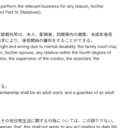
 perform the relevant business for any reason, his/her
f Part IV (Relatives).
家庭裁判所は、本人、配偶者、四親等内の親族、未成年後見
請求により、後見開始の審判をすることができる。
ight and wrong due to mental disability, the family court may
 his/her spouse, any relative within the fourth degree of
tor, the supervisor of the curator, the assistant, the
する。
ianship shall be an adult ward, and a guardian of an adult
入その他日常生活に関する行為については、この限りでない。
r, that, this shall not apply to any act relating to daily life,