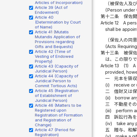
Articles of Incorporation)
（被保佐人及
Article 39 (Act of
(Person under 
Endowment)
第十二条
保佐
Article 40
(Determination by Court
Article 12
A pers
of Name)
shall be appoin
Article 41 (Mutatis
Mutandis Application of
（保佐人の同
Provisions regarding
(Acts Requirin
Gifts and Bequests)
Article 42 (Time of
第十三条
被保
Vesting of Endowed
は、この限り
Property)
Article 13
(1)
A
Article 43 (Capacity of
Juridical Person)
provided, howeve
Article 44 (Capacity of
一
元本を領
Juridical Person to
(i)
receive or 
Commit Tortious Acts)
Article 45 (Registration
二
借財又は
of Establishment of
(ii)
borrow any
Juridical Person)
三
不動産そ
Article 46 (Matters to be
Registered upon
(iii)
perform an
Registration of Formation
四
訴訟行為
and Registration of
(iv)
take any 
Change)
Article 47 (Period for
五
贈与、和
Registration)
(v)
make a gif