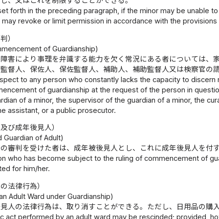
消し、又はこれを制限することができる。
set forth in the preceding paragraph, if the minor may be unable to
 may revoke or limit permission in accordance with the provisions o
審判）
mmencement of Guardianship)
の障害により事理を弁識する能力を欠く常況にある者については、
見監督人、保佐人、保佐監督人、補助人、補助監督人又は検察官の
spect to any person who constantly lacks the capacity to discern r
ncement of guardianship at the request of the person in question,
rdian of a minor, the supervisor of the guardian of a minor, the cura
he assistant, or a public prosecutor.
人及び成年後見人）
 Guardian of Adult)
始の審判を受けた者は、成年被後見人とし、これに成年後見人を付
n who has become subject to the ruling of commencement of guard
ted for him/her.
人の法律行為）
f an Adult Ward under Guardianship)
後見人の法律行為は、取り消すことができる。ただし、日用品の購
tic act performed by an adult ward may be rescinded; provided, howeve