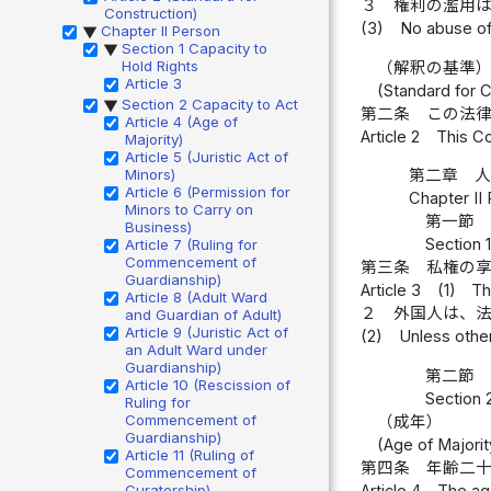
３
権利の濫用
Construction)
(3)
No abuse of 
Chapter II Person
▶
Section 1 Capacity to
▶
Hold Rights
（解釈の基準
Article 3
(Standard for C
Section 2 Capacity to Act
▶
第二条
この法
Article 4 (Age of
Article 2
This Co
Majority)
Article 5 (Juristic Act of
Minors)
第二章 
Article 6 (Permission for
Chapter II
Minors to Carry on
第一節 
Business)
Section 
Article 7 (Ruling for
Commencement of
第三条
私権の
Guardianship)
Article 3
(1)
Th
Article 8 (Adult Ward
２
外国人は、
and Guardian of Adult)
Article 9 (Juristic Act of
(2)
Unless other
an Adult Ward under
Guardianship)
第二節 
Article 10 (Rescission of
Section 
Ruling for
Commencement of
（成年）
Guardianship)
(Age of Majorit
Article 11 (Ruling of
第四条
年齢二
Commencement of
Article 4
The ag
Curatorship)