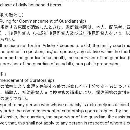
chase of daily household items.
審判の取消し）
 Ruling for Commencement of Guardianship)
に規定する原因が消滅したときは、家庭裁判所は、本人、配偶者、
。）、後見監督人（未成年後見監督人及び成年後見監督人をいう。
ならない。
he cause set forth in Article 7 ceases to exist, the family court 
the person in question, his/her spouse, any relative within the fourt
inor and the guardian of an adult), the supervisor of the guardian (
upervisor of the guardian of an adult), or a public prosecutor.
審判）
mmencement of Curatorship)
上の障害により事理を弁識する能力が著しく不十分である者につい
人、補助人、補助監督人又は検察官の請求により、保佐開始の審判
この限りでない。
spect to any person who whose capacity is extremely insufficient t
y order the commencement of curatorship upon a request by the pe
f kinship, the guardian, the supervisor of the guardian, the assistan
r, that, this shall not apply to any person in respect of whom a cau