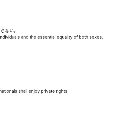
ならない。
dividuals and the essential equality of both sexes.
。
ationals shall enjoy private rights.
.