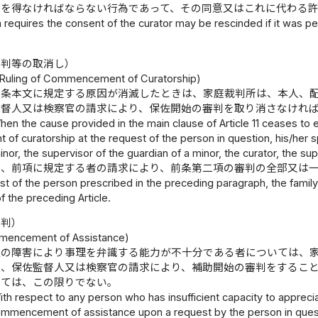
意を得なければならない行為であって、その同意又はこれに代わる
 requires the consent of the curator may be rescinded if it was p
審判等の取消し）
 Ruling of Commencement of Curatorship)
一条本文に規定する原因が消滅したときは、家庭裁判所は、本人、
監督人又は検察官の請求により、保佐開始の審判を取り消さなけれ
hen the cause provided in the main clause of Article 11 ceases to e
 curatorship at the request of the person in question, his/her spo
inor, the supervisor of the guardian of a minor, the curator, the sup
は、前項に規定する者の請求により、前条第二項の審判の全部又は
st of the person prescribed in the preceding paragraph, the family 
f the preceding Article.
審判）
mmencement of Assistance)
上の障害により事理を弁識する能力が不十分である者については、
人、保佐監督人又は検察官の請求により、補助開始の審判をするこ
いては、この限りでない。
ith respect to any person who has insufficient capacity to appreciat
ommencement of assistance upon a request by the person in questio