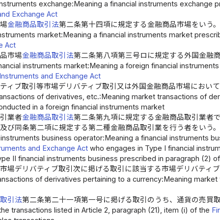
 instruments exchange:Meaning a financial instruments exchange pre
and Exchange Act
市場
金融商品取引法
第二条第十四項に規定する金融商品市場をいう
instruments market:Meaning a financial instruments market prescrib
e Act
商品市場
金融商品取引法
第二条第八項第三号ロに規定する外国金融
nancial instruments market:Meaning a foreign financial instruments m
l Instruments and Exchange Act
ティブ取引等市場デリバティブ取引又は外国金融商品市場において
ansactions of derivatives, etc.:Meaning market transactions of deri
onducted in a foreign financial instruments market
取引業者
金融商品取引法
第二条第九項に規定する金融商品取引業者
者及び同条第二項に規定する第二種金融商品取引業を行う者をいう
l instruments business operator:Meaning a financial instruments bus
struments and Exchange Act
who engages in Type I financial instrum
ype II financial instruments business prescribed in paragraph (2) of 
る市場デリバティブ取引次に掲げる取引に該当する市場デリバティブ
ansactions of derivatives pertaining to a currency:Meaning market tr
品取引法
第二条第二十一項第一号に掲げる取引のうち、通貨の売買
e transactions listed in Article 2, paragraph (21), item (i) of the
Fi