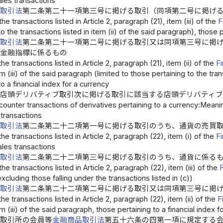
ales transactions
品取引法
第二条第二十一項第三号に掲げる取引（同項第二号に掲げ
e transactions listed in Article 2, paragraph (21), item (iii) of the
F
to the transactions listed in item (ii) of the said paragraph), those 
品取引法
第二条第二十一項第二号に掲げる取引又は同項第三号に掲
の金融指標に係るもの
e transactions listed in Article 2, paragraph (21), item (ii) of the
F
tem (iii) of the said paragraph (limited to those pertaining to the tra
to a financial index for a currency
る店頭デリバティブ取引次に掲げる取引に該当する店頭デリバティブ
ounter transactions of derivatives pertaining to a currency:Meanin
 transactions
品取引法
第二条第二十二項第一号に掲げる取引のうち、通貨の売買
e transactions listed in Article 2, paragraph (22), item (i) of the
F
ales transactions
品取引法
第二条第二十二項第三号に掲げる取引のうち、通貨に係る
e transactions listed in Article 2, paragraph (22), item (iii) of the
xcluding those falling under the transactions listed in (c))
品取引法
第二条第二十二項第二号に掲げる取引又は同項第三号に掲
e transactions listed in Article 2, paragraph (22), item (ii) of the
F
tem (iii) of the said paragraph, those pertaining to a financial index 
品取引所の会員等
金融商品取引法
第五十六条の四第一項に規定する