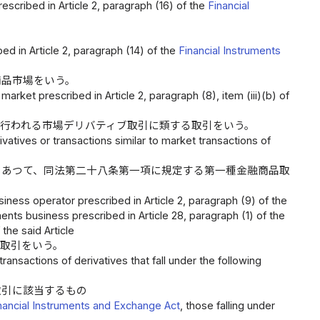
scribed in Article 2, paragraph (16) of the
Financial
。
ed in Article 2, paragraph (14) of the
Financial Instruments
商品市場をいう。
arket prescribed in Article 2, paragraph (8), item (iii)(b) of
行われる市場デリバティブ取引に類する取引をいう。
vatives or transactions similar to market transactions of
であつて、同法第二十八条第一項に規定する第一種金融商品取
。
iness operator prescribed in Article 2, paragraph (9) of the
ents business prescribed in Article 28, paragraph (1) of the
the said Article
取引をいう。
ansactions of derivatives that fall under the following
取引に該当するもの
nancial Instruments and Exchange Act
, those falling under