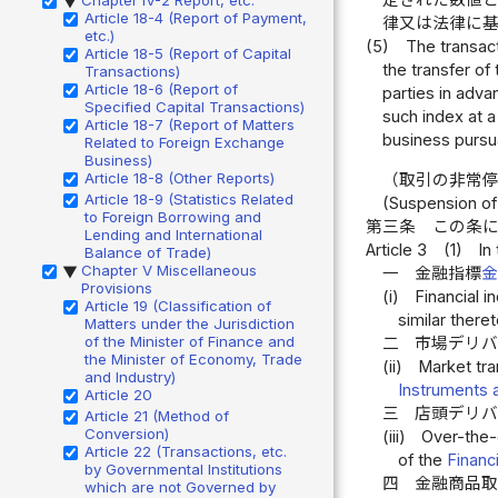
定された数値
▶
Article 18-4 (Report of Payment,
律又は法律に
etc.)
(5)
The transact
Article 18-5 (Report of Capital
the transfer o
Transactions)
Article 18-6 (Report of
parties in adva
Specified Capital Transactions)
such index at a
Article 18-7 (Report of Matters
business pursua
Related to Foreign Exchange
Business)
Article 18-8 (Other Reports)
（取引の非常
Article 18-9 (Statistics Related
(Suspension of
to Foreign Borrowing and
第三条
この条
Lending and International
Article 3
(1)
In
Balance of Trade)
Chapter V Miscellaneous
一
金融指標
▶
Provisions
(i)
Financial i
Article 19 (Classification of
similar there
Matters under the Jurisdiction
of the Minister of Finance and
二
市場デリバ
the Minister of Economy, Trade
(ii)
Market tra
and Industry)
Instruments 
Article 20
三
店頭デリバ
Article 21 (Method of
Conversion)
(iii)
Over-the-c
Article 22 (Transactions, etc.
of the
Financ
by Governmental Institutions
四
金融商品
which are not Governed by