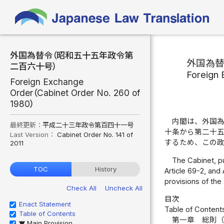
外国為替令（昭和五十五年政令第
外国為
二百六十号）
Foreign
Foreign Exchange
Order（Cabinet Order No. 260 of
1980）
内閣は、外国
最終更新：
平成二十三年政令第百四十一号
十条から第二十
Last Version：
Cabinet Order No. 141 of
するため、この
2011
The Cabinet, purs
TOC
History
Article 69-2, and
provisions of the 
Check All
Uncheck All
目次
Enact Statement
Table of Content
Table of Contents
第一章 総則
Main Provision
▶