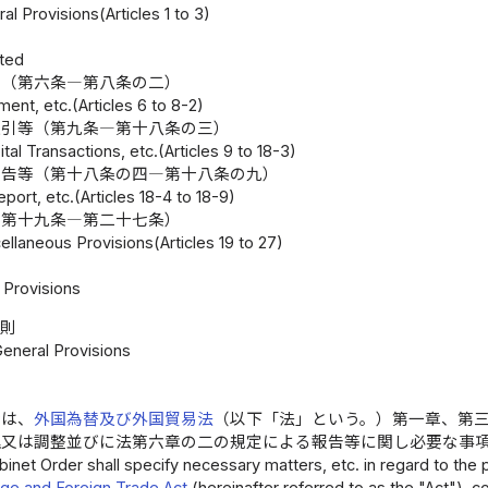
al Provisions(Articles 1 to 3)
eted
等（第六条―第八条の二）
ment, etc.(Articles 6 to 8-2)
取引等（第九条―第十八条の三）
tal Transactions, etc.(Articles 9 to 18-3)
報告等（第十八条の四―第十八条の九）
port, etc.(Articles 18-4 to 18-9)
（第十九条―第二十七条）
llaneous Provisions(Articles 19 to 27)
Provisions
総則
General Provisions
令は、
外国為替及び外国貿易法
（以下「法」という。）第一章、第
理又は調整並びに法第六章の二の規定による報告等に関し必要な事
inet Order shall specify necessary matters, etc. in regard to the p
ge and Foreign Trade Act
(hereinafter referred to as the "Act"), co