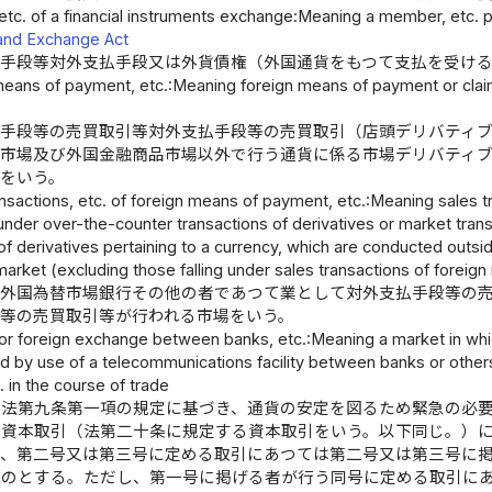
tc. of a financial instruments exchange:Meaning a member, etc. pr
and Exchange Act
払手段等対外支払手段又は外貨債権（外国通貨をもつて支払を受け
eans of payment, etc.:Meaning foreign means of payment or claims
払手段等の売買取引等対外支払手段等の売買取引（店頭デリバティ
品市場及び外国金融商品市場以外で行う通貨に係る市場デリバティ
をいう。
ansactions, etc. of foreign means of payment, etc.:Meaning sales 
 under over-the-counter transactions of derivatives or market transa
of derivatives pertaining to a currency, which are conducted outsid
arket (excluding those falling under sales transactions of foreig
間外国為替市場銀行その他の者であつて業として対外支払手段等の
等の売買取引等が行われる市場をいう。
or foreign exchange between banks, etc.:Meaning a market in whic
d by use of a telecommunications facility between banks or others
 in the course of trade
、法第九条第一項の規定に基づき、通貨の安定を図るため緊急の必
る資本取引（法第二十条に規定する資本取引をいう。以下同じ。）
り、第二号又は第三号に定める取引にあつては第二号又は第三号に
ものとする。ただし、第一号に掲げる者が行う同号に定める取引に