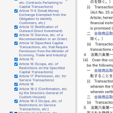
のを除く。
etc. Contracts Pertaining to
Capital Transactions)
(i)
Transaction
Article 11-6 (Small Money
(Act No. 25 o
Exchange Exempted from the
Article; here
Obligation to Identify
Customers, etc.)
financial ins
Article 12 (Notification of
is promised 
Outward Direct Investment)
二
金融商品
Article 13 (Service, etc. of a
除く。）
Recommendation or an Order)
Article 14 (Specified Capital
(ii)
Transaction
Transactions, etc. that Require
transactions 
Permission from the Minister of
４
法第六条第
Economy, Trade and Industry)
Article 15
(4)
Over-the-cou
Article 16 (Scope, etc. of
be the followin
Restrictions on the Specified
一
金融商品
Capital Transactions)
転すること
Article 17 (Permission, etc. for
Service Transactions)
(i)
Transaction
Article 18
wherein the t
Article 18-2 (Confirmation, etc.
wherein sett
by the Directors-General of
Custom-Houses)
二
金融商品
Article 18-3 (Scope, etc. of
(ii)
Transaction
Restrictions on Service
５
法第六条第
Transactions, etc.)
Chapter IV-2 Report, etc.