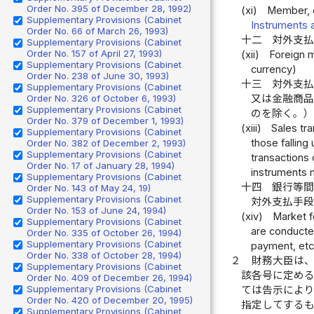
Order No. 395 of December 28, 1992)
(xi)
Member, e
Supplementary Provisions (Cabinet
Instruments 
Order No. 66 of March 26, 1993)
十二
対外支
Supplementary Provisions (Cabinet
Order No. 157 of April 27, 1993)
(xii)
Foreign m
Supplementary Provisions (Cabinet
currency)
Order No. 238 of June 30, 1993)
十三
対外支
Supplementary Provisions (Cabinet
Order No. 326 of October 6, 1993)
又は金融商
Supplementary Provisions (Cabinet
のを除く。）
Order No. 379 of December 1, 1993)
(xiii)
Sales tr
Supplementary Provisions (Cabinet
those falling
Order No. 382 of December 2, 1993)
Supplementary Provisions (Cabinet
transactions 
Order No. 17 of January 28, 1994)
instruments m
Supplementary Provisions (Cabinet
十四
銀行等
Order No. 143 of May 24, 19)
Supplementary Provisions (Cabinet
対外支払手段
Order No. 153 of June 24, 1994)
(xiv)
Market f
Supplementary Provisions (Cabinet
are conducte
Order No. 335 of October 26, 1994)
Supplementary Provisions (Cabinet
payment, etc.
Order No. 338 of October 28, 1994)
２
財務大臣は
Supplementary Provisions (Cabinet
該各号に定め
Order No. 409 of December 26, 1994)
Supplementary Provisions (Cabinet
ては告示によ
Order No. 420 of December 20, 1995)
指定してする
Supplementary Provisions (Cabinet