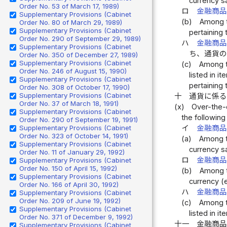
currency s
Order No. 53 of March 17, 1989)
ロ
金融商
Supplementary Provisions (Cabinet
(b)
Among th
Order No. 80 of March 29, 1989)
Supplementary Provisions (Cabinet
pertaining 
Order No. 290 of September 29, 1989)
ハ
金融商
Supplementary Provisions (Cabinet
ち、通貨
Order No. 350 of December 27, 1989)
Supplementary Provisions (Cabinet
(c)
Among th
Order No. 246 of August 15, 1990)
listed in i
Supplementary Provisions (Cabinet
pertaining 
Order No. 308 of October 17, 1990)
Supplementary Provisions (Cabinet
十
通貨に係
Order No. 37 of March 18, 1991)
(x)
Over-the-c
Supplementary Provisions (Cabinet
the following
Order No. 290 of September 19, 1991)
Supplementary Provisions (Cabinet
イ
金融商
Order No. 323 of October 14, 1991)
(a)
Among th
Supplementary Provisions (Cabinet
currency s
Order No. 11 of January 29, 1992)
ロ
金融商
Supplementary Provisions (Cabinet
Order No. 150 of April 15, 1992)
(b)
Among th
Supplementary Provisions (Cabinet
currency (e
Order No. 166 of April 30, 1992)
ハ
金融商
Supplementary Provisions (Cabinet
Order No. 209 of June 19, 1992)
(c)
Among th
Supplementary Provisions (Cabinet
listed in i
Order No. 371 of December 9, 1992)
十一
金融商
Supplementary Provisions (Cabinet