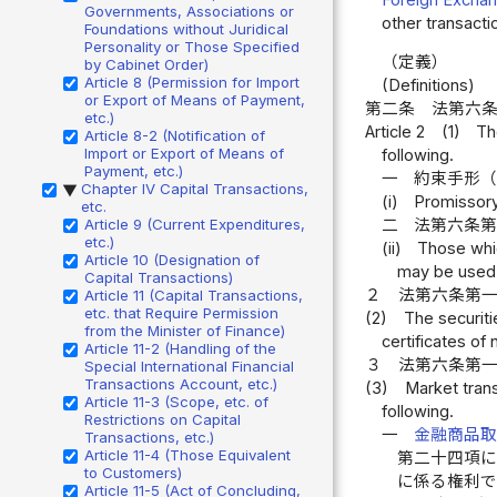
Governments, Associations or
other transacti
Foundations without Juridical
Personality or Those Specified
（定義）
by Cabinet Order)
Article 8 (Permission for Import
(Definitions)
or Export of Means of Payment,
第二条
法第六
etc.)
Article 2
(1)
Th
Article 8-2 (Notification of
Import or Export of Means of
following.
Payment, etc.)
一
約束手形
Chapter IV Capital Transactions,
▶
(i)
Promissory 
etc.
Article 9 (Current Expenditures,
二
法第六条
etc.)
(ii)
Those which
Article 10 (Designation of
may be used
Capital Transactions)
２
法第六条第
Article 11 (Capital Transactions,
etc. that Require Permission
(2)
The securiti
from the Minister of Finance)
certificates of
Article 11-2 (Handling of the
３
法第六条第
Special International Financial
Transactions Account, etc.)
(3)
Market trans
Article 11-3 (Scope, etc. of
following.
Restrictions on Capital
一
金融商品
Transactions, etc.)
Article 11-4 (Those Equivalent
第二十四項
to Customers)
に係る権利
Article 11-5 (Act of Concluding,