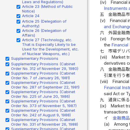
Laws and Regulations)
(iv)
Financial
Article 23 (Method of Public
Instruments 
Notice)
五
金融商品
Article 24
(v)
Financial 
Article 25 (Delegation of
Authority)
and Exchang
Article 26 (Delegation of
六
外国金融
Affairs)
(vi)
Foreign fi
Article 27 (Technology, etc.
That is Especially Likely to be
the
Financia
Used for the Development, etc.
七
市場デリバ
of Nuclear Weapons, etc.)
(vii)
Market tr
Supplementary Provisions
derivatives c
Supplementary Provisions (Cabinet
Order No. 312 of November 29, 1980)
八
金融商品
Supplementary Provisions (Cabinet
引業を行う
Order No. 7 of January 26, 1981)
(viii)
Financia
Supplementary Provisions (Cabinet
Order No. 287 of September 22, 1981)
Financial In
Supplementary Provisions (Cabinet
said Act or T
Order No. 225 of June 20, 1986)
九
通貨に係
Supplementary Provisions (Cabinet
Order No. 373 of November 5, 1987)
(ix)
Market tr
Supplementary Provisions (Cabinet
transactions
Order No. 242 of August 9, 1988)
イ
金融商
Supplementary Provisions (Cabinet
(a)
Among th
Order No. 331 of November 26, 1988)
Supplementary Provisions (Cabinet