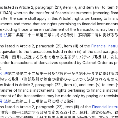
）
s listed in Article 2, paragraph (21), item (i), and item (iv) to item (
f 1948) wherein the transfer of financial instruments (meaning fina
inafter the same shall apply in this Article), rights pertaining to fi
truments and those that are rights pertaining to financial instrument
(excluding those wherein settlement of the transactions may be ma
取引法
第二条第二十一項第三号に掲げる取引（同項第二号に掲げる
s listed in Article 2, paragraph (21), item (iii) of the
Financial Inst
equivalent to the transactions listed in item (ii) of the said parag
一項第十四号に規定する政令で定める店頭デリバティブ取引は、次
nter transactions of derivatives specified by Cabinet Order as presc
g.
取引法
第二条第二十二項第一号及び第五号から第七号までに掲げる
を約する取引（当該取引が差金の授受のみによつて決済されるもの
s listed in Article 2, paragraph (22), item (i), and item (v) to item (
ransfer of financial instruments, rights pertaining to financial in
lement of the transactions may be made only by paying or receivin
取引法
第二条第二十二項第三号に掲げる取引
s listed in Article 2, paragraph (22), item (iii) of the
Financial Ins
一項第十四号に規定する政令で定める取引は、金利、通貨の価格、