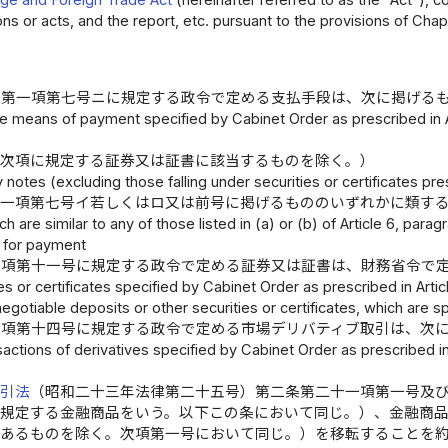
ons or acts, and the report, etc. pursuant to the provisions of Chap
条第一項第七号ニに規定する政令で定める支払手段は、次に掲げる
e means of payment specified by Cabinet Order as prescribed in Arti
（次項に規定する証券又は証書に該当するものを除く。）
notes (excluding those falling under securities or certificates pre
第一項第七号イ若しくはロ又は前号に掲げるもののいずれかに類す
 are similar to any of those listed in (a) or (b) of Article 6, paragr
 for payment
一項第十一号に規定する政令で定める証券又は証書は、財務省令で
es or certificates specified by Cabinet Order as prescribed in Articl
 negotiable deposits or other securities or certificates, which are s
一項第十四号に規定する政令で定める市場デリバティブ取引は、次
actions of derivatives specified by Cabinet Order as prescribed in A
取引法
（昭和二十三年法律第二十五号）第二条第二十一項第一号及
に規定する金融商品をいう。以下この条において同じ。）、金融商
であるものを除く。次項第一号において同じ。）を移転することを