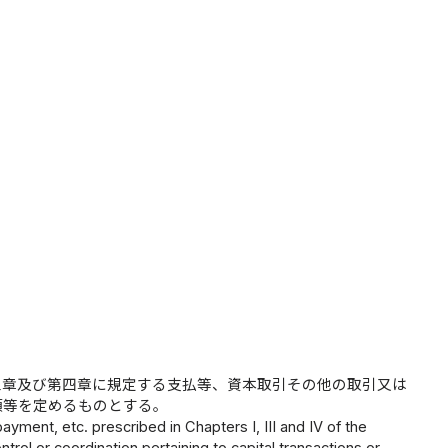
三章及び第四章に規定する支払等、資本取引その他の取引又は
項等を定めるものとする。
ayment, etc. prescribed in Chapters I, III and IV of the
ntrol or coordination pertaining to capital transactions or