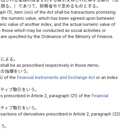
算出される金銭の授受を約する取引又はこれに類する取引（法
に限る。）であつて、財務省令で定めるものとする。
h (1), item (xiv) of the Act shall be transactions promising
n the numeric value, which has been agreed upon between
eric value of another index, and the actual numeric value of
 to those which may be conducted as social activities or
 are specified by the Ordinance of the Ministry of Finance.
ろによる。
s shall be as prescribed respectively in those items.
似の指標をいう。
5) of the
Financial Instruments and Exchange Act
or an index
バティブ取引をいう。
 prescribed in Article 2, paragraph (21) of the
Financial
バティブ取引をいう。
actions of derivatives prescribed in Article 2, paragraph (22)
いう。