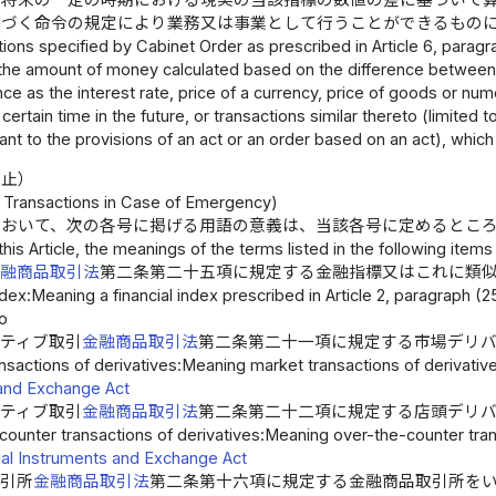
と将来の一定の時期における現実の当該指標の数値の差に基づいて
基づく命令の規定により業務又は事業として行うことができるもの
ions specified by Cabinet Order as prescribed in Article 6, paragrap
f the amount of money calculated based on the difference betwee
nce as the interest rate, price of a currency, price of goods or num
 certain time in the future, or transactions similar thereto (limited
nt to the provisions of an act or an order based on an act), which
停止）
 Transactions in Case of Emergency)
において、次の各号に掲げる用語の意義は、当該各号に定めるとこ
 this Article, the meanings of the terms listed in the following item
金融商品取引法
第二条第二十五項に規定する金融指標又はこれに類
ndex:Meaning a financial index prescribed in Article 2, paragraph (2
to
ティブ取引
金融商品取引法
第二条第二十一項に規定する市場デリ
nsactions of derivatives:Meaning market transactions of derivatives
and Exchange Act
ティブ取引
金融商品取引法
第二条第二十二項に規定する店頭デリ
ounter transactions of derivatives:Meaning over-the-counter trans
ial Instruments and Exchange Act
取引所
金融商品取引法
第二条第十六項に規定する金融商品取引所を