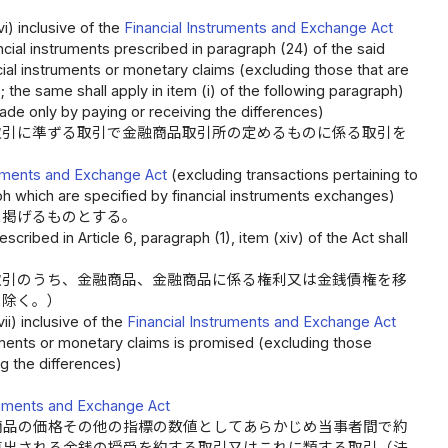
vi) inclusive of the
Financial Instruments and Exchange Act
ncial instruments prescribed in paragraph (24) of the said
nancial instruments or monetary claims (excluding those that are
s; the same shall apply in item (i) of the following paragraph)
de only by paying or receiving the differences)
取引に準ずる取引で金融商品取引所の定めるものに係る取引を
ruments and Exchange Act
(excluding transactions pertaining to
raph which are specified by financial instruments exchanges)
に掲げるものとする。
ribed in Article 6, paragraph (1), item (xiv) of the Act shall
取引のうち、金融商品、金融商品に係る権利又は金銭債権を移
を除く。）
vii) inclusive of the
Financial Instruments and Exchange Act
struments or monetary claims is promised (excluding those
g the differences)
truments and Exchange Act
商品の価格その他の指標の数値としてあらかじめ当事者間で約